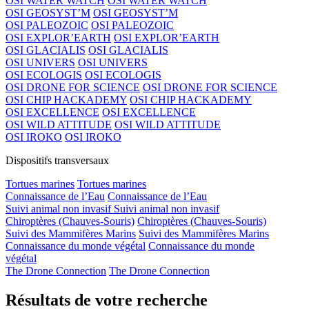
OSI WATER WATCH
OSI WATER WATCH
OSI GEOSYST’M
OSI GEOSYST’M
OSI PALEOZOIC
OSI PALEOZOIC
OSI EXPLOR’EARTH
OSI EXPLOR’EARTH
OSI GLACIALIS
OSI GLACIALIS
OSI UNIVERS
OSI UNIVERS
OSI ECOLOGIS
OSI ECOLOGIS
OSI DRONE FOR SCIENCE
OSI DRONE FOR SCIENCE
OSI CHIP HACKADEMY
OSI CHIP HACKADEMY
OSI EXCELLENCE
OSI EXCELLENCE
OSI WILD ATTITUDE
OSI WILD ATTITUDE
OSI IROKO
OSI IROKO
Dispositifs transversaux
Tortues marines
Tortues marines
Connaissance de l’Eau
Connaissance de l’Eau
Suivi animal non invasif
Suivi animal non invasif
Chiroptères (Chauves-Souris)
Chiroptères (Chauves-Souris)
Suivi des Mammifères Marins
Suivi des Mammifères Marins
Connaissance du monde végétal
Connaissance du monde
végétal
The Drone Connection
The Drone Connection
Résultats de votre recherche