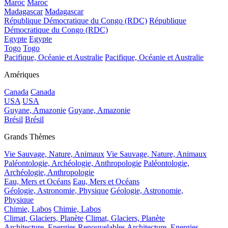
Maroc
Maroc
Madagascar
Madagascar
République Démocratique du Congo (RDC)
République
Démocratique du Congo (RDC)
Egypte
Egypte
Togo
Togo
Pacifique, Océanie et Australie
Pacifique, Océanie et Australie
Amériques
Canada
Canada
USA
USA
Guyane, Amazonie
Guyane, Amazonie
Brésil
Brésil
Grands Thèmes
Vie Sauvage, Nature, Animaux
Vie Sauvage, Nature, Animaux
Paléontologie, Archéologie, Anthropologie
Paléontologie,
Archéologie, Anthropologie
Eau, Mers et Océans
Eau, Mers et Océans
Géologie, Astronomie, Physique
Géologie, Astronomie,
Physique
Chimie, Labos
Chimie, Labos
Climat, Glaciers, Planète
Climat, Glaciers, Planète
Architecture, Energies Renouvelables
Architecture, Energies