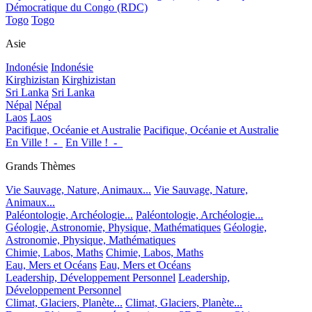
Démocratique du Congo (RDC)
Togo
Togo
Asie
Indonésie
Indonésie
Kirghizistan
Kirghizistan
Sri Lanka
Sri Lanka
Népal
Népal
Laos
Laos
Pacifique, Océanie et Australie
Pacifique, Océanie et Australie
En Ville !_-_
En Ville !_-_
Grands Thèmes
Vie Sauvage, Nature, Animaux...
Vie Sauvage, Nature,
Animaux...
Paléontologie, Archéologie...
Paléontologie, Archéologie...
Géologie, Astronomie, Physique, Mathématiques
Géologie,
Astronomie, Physique, Mathématiques
Chimie, Labos, Maths
Chimie, Labos, Maths
Eau, Mers et Océans
Eau, Mers et Océans
Leadership, Développement Personnel
Leadership,
Développement Personnel
Climat, Glaciers, Planète...
Climat, Glaciers, Planète...