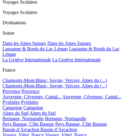
Voyages Scolaires
Voyages Scolaires
Destinations
Suisse
Dans les Alpes Suisses
Dans les Alpes Suisses
Lausanne & Bords du Lac Léman
Lausanne & Bords du Lac
Léman
La Genève Internationale
La Genève Internationale
France
Chamonix-Mont-Blanc, Savoie, Vercors, Alpes du (...)
Chamonix-Mont-Blanc, Savoie, Vercors, Alpes du (...)
Provence
Provence
Auvergne, Cévennes, Cantal...
Auvergne, Cévennes, Cantal...
Pyrénées
Pyrénées
Camargue
Camargue
Alpes du Sud
Alpes du Sud
Bretagne, Normandie
Bretagne, Normandie
Pays Basque, Côte Basque
Pays Basque, Côte Basque
Bassin d’Arcachon
Bassin d’Arcachon
Vosges, Vittel, Nancy
Vosges, Vittel, Nancy