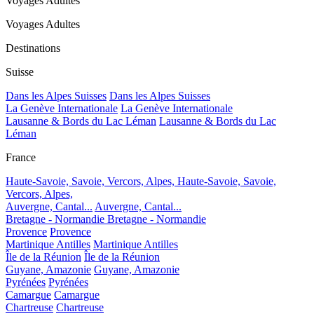
Voyages Adultes
Voyages Adultes
Destinations
Suisse
Dans les Alpes Suisses
Dans les Alpes Suisses
La Genève Internationale
La Genève Internationale
Lausanne & Bords du Lac Léman
Lausanne & Bords du Lac
Léman
France
Haute-Savoie, Savoie, Vercors, Alpes,
Haute-Savoie, Savoie,
Vercors, Alpes,
Auvergne, Cantal...
Auvergne, Cantal...
Bretagne - Normandie
Bretagne - Normandie
Provence
Provence
Martinique Antilles
Martinique Antilles
Île de la Réunion
Île de la Réunion
Guyane, Amazonie
Guyane, Amazonie
Pyrénées
Pyrénées
Camargue
Camargue
Chartreuse
Chartreuse