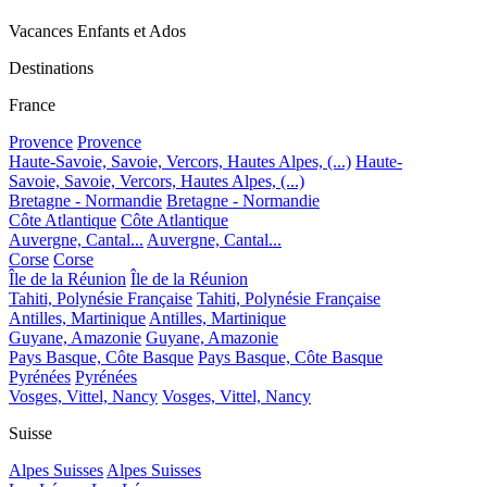
Vacances Enfants et Ados
Destinations
France
Provence
Provence
Haute-Savoie, Savoie, Vercors, Hautes Alpes, (...)
Haute-
Savoie, Savoie, Vercors, Hautes Alpes, (...)
Bretagne - Normandie
Bretagne - Normandie
Côte Atlantique
Côte Atlantique
Auvergne, Cantal...
Auvergne, Cantal...
Corse
Corse
Île de la Réunion
Île de la Réunion
Tahiti, Polynésie Française
Tahiti, Polynésie Française
Antilles, Martinique
Antilles, Martinique
Guyane, Amazonie
Guyane, Amazonie
Pays Basque, Côte Basque
Pays Basque, Côte Basque
Pyrénées
Pyrénées
Vosges, Vittel, Nancy
Vosges, Vittel, Nancy
Suisse
Alpes Suisses
Alpes Suisses