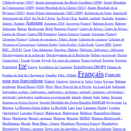
1/1005
13/1005
l’Héliophysique (2007)
Année internationale des Récifs Coralliens (2008)
Année Mondiale
3/1005
18/1005
de l’Astronomie (2009)
Année Mondiale de la Chimie (2011)
Année Mondiale de la
5/1005
3/1005
2/1005
61/1005
Physique (2005)
Année Polaire Internationale (2007-2008)
Architectes du Futur
Assertivité
24/1005
16/1005
2/1005
1/1005
2/1005
Astronomie été 2024
Au Fil de l’Arbre
Au Fil de l’Eau
Auditif / auditifs
Australie
Autisme /
467/1005
4/1005
7/1005
1/1005
2/1005
Automne
Autiste / Autistes
Automne 2016
Auvergne (France)
Baleines Açores
Baleines
1/1005
82/1005
1/1005
16/1005
111/1005
Tadoussac
Basque
Biodiversita
Brésil
Bretagne (France)
Camps de Séjour / Camp de Séjour /
5/1005
14/1005
6/1005
3/1005
2/1005
Camps de Séjours
Camps FBI Printemps
Camps Sciences
Canada
Cévennes (France)
1/1005
4/1005
3/1005
Cévennes (France)
Colonie de vacances / Valais / Suisse
Colonies de vacances
Colonies de
2/1005
2/1005
1/1005
2/1005
Vacances et Coronavirus
Colonies Futées
Colos Ecolos / Colo Ecolo
Congo RDC
Congo
1/1005
20/1005
1/1005
2/1005
1/1005
RDC - OUEST
Corse
Côte Atlantique
Dauphin / Baleine
Déficient / déficience / déficients
1/1005
2/1005
16/1005
Développement de la recherche
Développement de la Recherche
Drôme provençale
Drones
1/1005
1/1005
1/1005
15/1005
1/1005
26/1005
16/1005
282/1005
Connection !
Ecosse
Ecosse
Egypte
En cours de création
Ennui profond
Espagne
Espagne
763/1005
13/1005
184/1005
285/1005
5/1005
Eté
Espagnol
Expéditions DROPS
Europe
Expédition de l’automne
Falaises de
3/1005
100/1005
1005/1005
529/1005
Français
Français
Fossiles du Sud de l’Angleterre
Familles
Félin / Félidés
pour non francophone
312/1005
41/1005
1/1005
1/1005
1/1005
1/1005
3/1005
France
Géologie
Géosyst’m
Grêce
Grêce
Guyane
Habitats
2/1005
2/1005
161/1005
25/1005
9/1005
2/1005
1/1005
nordiques
Hawaï
Hawaï (USA)
Hiver
Hiver Nouvel-An et Février
Ice Land Lab
Indonésie
Intégration scolaire / intégration / intégrative / inclusion / inclusif / inclusive / ségrégation /
1/1005
10/1005
9/1005
11/1005
90/1005
5/1005
2/1005
ségrégatif / ségrégative
intelligence exceptionnelle
Islande
Islande
Italie
Italien
Japonais
5/1005
101/1005
6/1005
Jeunesse en Action Europe
Journée Mondiale des Zones Humides RAMSAR
Kyrgyzstan
La
4/1005
1/1005
1/1005
1/1005
3/1005
66/1005
Réunion
La Réunion Océan Indien
La Rochelle
Laos
Laos
Lausanne (Suisse)
Londres
1/1005
6/1005
6/1005
2/1005
1/1005
9/1005
(Angleterre)
Lorraine (France)
Madagascar
Madagascar
Maldives
Mammifères Marins
11/1005
2/1005
1/1005
1/1005
36/1005
42/1005
2/1005
Maroc
Martinique
Mental / mentaux
Mexique
Mexique
MINEO
Missions Biodiversité !
3/1005
1/1005
10/1005
14/1005
14/1005
Modélisation
Monde
Mont Blanc - France
Montbrun (Provence France)
Monténégro
2/1005
1/1005
2/1005
Monténégro
Moteur / moteurs
Nager avec les dauphins / Nager avec les baleines
Nature au