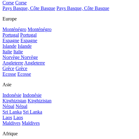
Corse
Corse
Pays Basque, Côte Basque
Pays Basque, Côte Basque
Europe
Monténégro
Monténégro
Portugal
Portugal
Espagne
Espagne
Islande
Islande
Italie
Italie
Norvège
Norvège
Angleterre
Angleterre
Grèce
Grèce
Ecosse
Ecosse
Asie
Indonésie
Indonésie
Kirghizistan
Kirghizistan
Népal
Népal
Sri Lanka
Sri Lanka
Laos
Laos
Maldives
Maldives
Afrique