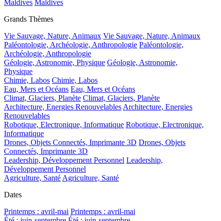
Maldives
Maldives
Grands Thèmes
Vie Sauvage, Nature, Animaux
Vie Sauvage, Nature, Animaux
Paléontologie, Archéologie, Anthropologie
Paléontologie,
Archéologie, Anthropologie
Géologie, Astronomie, Physique
Géologie, Astronomie,
Physique
Chimie, Labos
Chimie, Labos
Eau, Mers et Océans
Eau, Mers et Océans
Climat, Glaciers, Planète
Climat, Glaciers, Planète
Architecture, Energies Renouvelables
Architecture, Energies
Renouvelables
Robotique, Electronique, Informatique
Robotique, Electronique,
Informatique
Drones, Objets Connectés, Imprimante 3D
Drones, Objets
Connectés, Imprimante 3D
Leadership, Développement Personnel
Leadership,
Développement Personnel
Agriculture, Santé
Agriculture, Santé
Dates
Printemps : avril-mai
Printemps : avril-mai
Été : juin-septembre
Été : juin-septembre