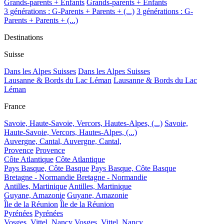
Grands-parents + Enfants
Grands-parents + Enfants
3 générations : G-Parents + Parents + (...)
3 générations : G-
Parents + Parents + (...)
Destinations
Suisse
Dans les Alpes Suisses
Dans les Alpes Suisses
Lausanne & Bords du Lac Léman
Lausanne & Bords du Lac
Léman
France
Savoie, Haute-Savoie, Vercors, Hautes-Alpes, (...)
Savoie,
Haute-Savoie, Vercors, Hautes-Alpes, (...)
Auvergne, Cantal,
Auvergne, Cantal,
Provence
Provence
Côte Atlantique
Côte Atlantique
Pays Basque, Côte Basque
Pays Basque, Côte Basque
Bretagne - Normandie
Bretagne - Normandie
Antilles, Martinique
Antilles, Martinique
Guyane, Amazonie
Guyane, Amazonie
Île de la Réunion
Île de la Réunion
Pyrénées
Pyrénées
Vosges, Vittel, Nancy
Vosges, Vittel, Nancy