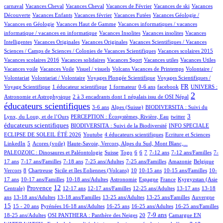
107/1005
1/1005
18/1005
1/1005
1/1005
carnaval
Vacances Cheval
Vacances Cheval
Vacances de Février
Vacances de ski
Vacances
60/1005
1/1005
2/1005
28/1005
Découverte
Vacances Enfants
Vacances février
Vacances Futées
Vacances Géologie /
2/1005
2/1005
Vacances en Géologie
Vacances Haut de Gamme
Vacances informatiques / vacances
1/1005
1/1005
1/1005
informatique / vacances en informatique
Vacances Insolites
Vacances insolites
Vacances
2/1005
1/1005
13/1005
Intelligentes
Vacances Originales
Vacances Originales
Vacances Scientifiques / Vacances
1/1005
1/1005
Sciences / Camps de Sciences / Colonies de Vacances Scientifiques
Vacances scolaires 2015
1/1005
1/1005
1/1005
1/1005
1/1005
Vacances scolaires 2016
Vacances solidaires
Vacances Sport
Vacances utiles
Vacances Utiles
1/1005
2/1005
13/1005
1/1005
Vacances voile
Vacances Voile
Visuel / visuels
Volcans Vacances de Printemps
Volontaire /
1/1005
85/1005
12/1005
Volontariat
Volontariat / Volontaire
Voyages Plongée Scientifique
Voyages Scientifiques /
132/1005
8/1005
2/1005
10/1005
297/1005
70/1005
FR
Voyage Scientifique
1 éducateur scientifique
1 formateur
0-6 ans
facebook
UNIVERS :
11/1005
565/1005
2
Astronomie et Astrophysique
2 à 3 encadrants dont 1 népalais issu de OSI Népal
éducateurs scientifiques
12/1005
146/1005
45/1005
3-6 ans
Alpes (Suisse)
BIODIVERSITA : Suivi du
17/1005
1/1005
306/1005
3
Lynx, du Loup, et de l’Ours
PERCEPTION : Écosystèmes, Rivière, Eau
twitter
54/1005
42/1005
éducateurs scientifiques
BIODIVERSITA : Suivi de la Biodiversité
INFO SPECIALE
1/1005
35/1005
2/1005
1/1005
ECLIPSE DE SOLEIL ÉTÉ 2026
Youtube
4 éducateurs scientifiques
Ecriture et Sciences
18/1005
5/1005
11/1005
113/1005
LinkedIn
5
Acores (voile)
Haute-Savoie, Vercors, Alpes du Sud, Mont Blanc,...
3/1005
5/1005
1/1005
75/1005
103/1005
18/1005
117/1005
4/1005
PALEOZOIC : Dinosaures et Paléontologie
Suisse
Togo
6
6
7
7-12 ans
7-12 ans/Familles
7-
32/1005
69/1005
4/1005
10/1005
4/1005
2/1005
2/1005
17 ans
7-17 ans/Familles
7-18 ans
7-25 ans/Adultes
7-25 ans/Familles
Amazonie
Belgique
89/1005
1/1005
13/1005
79/1005
3/1005
4/1005
16/1005
Vercors
8
Chartreuse
Sicile et îles Eoliennes (Volcans)
10
10-15 ans
10-15 ans/Familles
10-
9/1005
4/1005
45/1005
42/1005
7/1005
110/1005
17 ans
10-17 ans/Familles
10-18 ans/Adultes
Astronomie
Espagne
France
Kyrgyzstan (Asie
218/1005
386/1005
19/1005
4/1005
1/1005
94/1005
11/1005
12
Provence
Centrale)
12-17 ans
12-17 ans/Familles
12-25 ans/Adultes
13-17 ans
13-18
87/1005
8/1005
1/1005
11/1005
4/1005
218/1005
ans
13-18 ans/Adultes
13-18 ans/Familles
13-25 ans/Adultes
13-25 ans/Familles
Auvergne
25/1005
40/1005
121/1005
5/1005
2/1005
1/1005
13/1005
15
15 - 20 ans
Pyrénées
16-18 ans/Adultes
16-25 ans
16-25 ans/Adultes
16-25 ans/Familles
112/1005
53/1005
304/1005
2/1005
155/1005
11/1005
7-9 ans
18-25 ans/Adultes
OSI PANTHERA : Panthère des Neiges
20
Camargue
EN