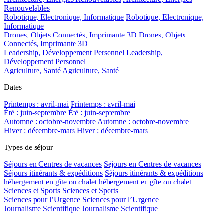
Renouvelables
Robotique, Electronique, Informatique
Robotique, Electronique,
Informatique
Drones, Objets Connectés, Imprimante 3D
Drones, Objets
Connectés, Imprimante 3D
Leadership, Développement Personnel
Leadership,
Développement Personnel
Agriculture, Santé
Agriculture, Santé
Dates
Printemps : avril-mai
Printemps : avril-mai
Été : juin-septembre
Été : juin-septembre
Automne : octobre-novembre
Automne : octobre-novembre
Hiver : décembre-mars
Hiver : décembre-mars
Types de séjour
Séjours en Centres de vacances
Séjours en Centres de vacances
Séjours itinérants & expéditions
Séjours itinérants & expéditions
hébergement en gîte ou chalet
hébergement en gîte ou chalet
Sciences et Sports
Sciences et Sports
Sciences pour l’Urgence
Sciences pour l’Urgence
Journalisme Scientifique
Journalisme Scientifique