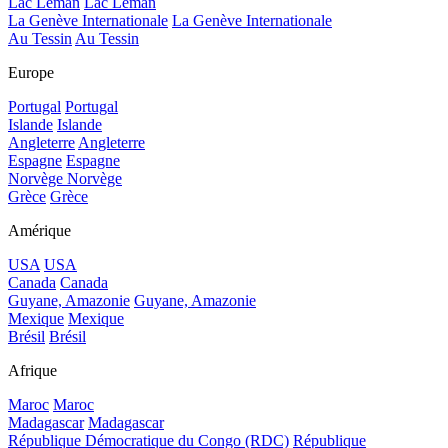
Lac Léman
Lac Léman
La Genève Internationale
La Genève Internationale
Au Tessin
Au Tessin
Europe
Portugal
Portugal
Islande
Islande
Angleterre
Angleterre
Espagne
Espagne
Norvège
Norvège
Grèce
Grèce
Amérique
USA
USA
Canada
Canada
Guyane, Amazonie
Guyane, Amazonie
Mexique
Mexique
Brésil
Brésil
Afrique
Maroc
Maroc
Madagascar
Madagascar
République Démocratique du Congo (RDC)
République