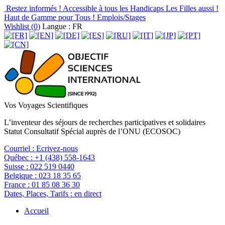
Restez informés !
Accessible à tous les Handicaps
Les Filles aussi !
Haut de Gamme pour Tous !
Emplois/Stages
Wishlist (
0
)
Langue : FR
Vos Voyages Scientifiques
L’inventeur des séjours de recherches participatives et solidaires
Statut Consultatif Spécial auprès de l’ONU (ECOSOC)
Courriel :
Ecrivez-nous
Québec :
+1 (438) 558-1643
Suisse :
022 519 0440
Belgique :
023 18 35 65
France :
01 85 08 36 30
Dates, Places, Tarifs :
en direct
Accueil