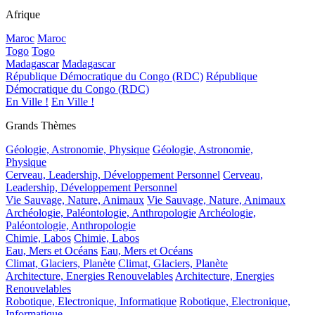
Afrique
Maroc
Maroc
Togo
Togo
Madagascar
Madagascar
République Démocratique du Congo (RDC)
République
Démocratique du Congo (RDC)
En Ville !
En Ville !
Grands Thèmes
Géologie, Astronomie, Physique
Géologie, Astronomie,
Physique
Cerveau, Leadership, Développement Personnel
Cerveau,
Leadership, Développement Personnel
Vie Sauvage, Nature, Animaux
Vie Sauvage, Nature, Animaux
Archéologie, Paléontologie, Anthropologie
Archéologie,
Paléontologie, Anthropologie
Chimie, Labos
Chimie, Labos
Eau, Mers et Océans
Eau, Mers et Océans
Climat, Glaciers, Planète
Climat, Glaciers, Planète
Architecture, Energies Renouvelables
Architecture, Energies
Renouvelables
Robotique, Electronique, Informatique
Robotique, Electronique,
Informatique