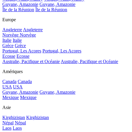
Guyane, Amazonie
Guyane, Amazonie
Île de la Réunion
Île de la Réunion
Europe
Angleterre
Angleterre
Norvège
Norvège
Italie
Italie
Grèce
Grèce
Portugal, Les Acores
Portugal, Les Acores
Ecosse
Ecosse
Australie, Pacifique et Océanie
Australie, Pacifique et Océanie
Amériques
Canada
Canada
USA
USA
Guyane, Amazonie
Guyane, Amazonie
Mexique
Mexique
Asie
Kirghizistan
Kirghizistan
Népal
Népal
Laos
Laos