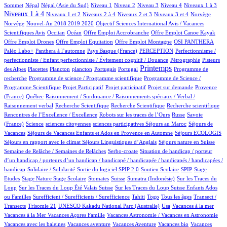
17/1005
17/1005
14/1005
15/1005
10/1005
115/1005
132/1005
445/1005
Sommet
Népal
Népal (Asie du Sud)
Niveau 1
Niveau 2
Niveau 3
Niveau 4
Niveaux 1 à 3
15/1005
58/1005
14/1005
174/1005
2/1005
2/1005
Niveaux 1 à 4
Niveaux 1 et 2
Niveaux 2 à 4
Niveaux 2 et 3
Niveaux 3 et 4
Norvège
15/1005
1/1005
Norvège
Nouvel-An 2018 2019 2020
Objectif Sciences International Avis / Vacances
8/1005
199/1005
1/1005
1/1005
1/1005
Scientifiques Avis
Occitan
Océan
Offre Emploi Accrobranche
Offre Emploi Canoe Kayak
1/1005
1/1005
112/1005
113/1005
Offre Emploi Drones
Offre Emploi Equitation
Offre Emploi Montagne
OSI PANTHERA
111/1005
5/1005
49/1005
1/1005
Paléo Labo+
Panthera à l’automne
Pays Basque (France)
PERCEPTION
Perfectionnisme /
11/1005
6/1005
perfectionniste / Enfant perfectionniste / Évitement cognitif / Douance
Pétrographie
Pisteurs
3/1005
1/1005
1/1005
15/1005
2/1005
477/1005
1/1005
Printemps
des Alpes
Placettes
Plancton
plancton
Portugais
Portugal
Programme de
1/1005
2/1005
recherche
Programme de science / Programme scientifique
Programme de Science /
1/1005
1/1005
17/1005
92/1005
Programme Scientifique
Projet Participatif
Projet participatif
Projet sur demande
Provence
5/1005
1/1005
(France)
Québec
Raisonnement / Surdouance / Raisonnements spéciaux / Verbal /
1/1005
1/1005
1/1005
2/1005
Raisonnement verbal
Recherche Scientifique
Recherche Scientifique
Recherche scientifique
4/1005
101/1005
4/1005
Rencontres de l’Excellence / Excellence
Robots sur les traces de l’Ours
Russe
Savoie
12/1005
1/1005
1/1005
1/1005
100/1005
(France)
Science
sciences citoyennes
sciences participatives
Séjours au Maroc
Séjours de
83/1005
5/1005
15/1005
Vacances
Séjours de Vacances Enfants et Ados en Provence en Automne
Séjours ECOLOGIS
81/1005
9/1005
100/1005
Séjours en rapport avec le climat
Séjours Linguistiques d’Anglais
Séjours nature en Suisse
14/1005
2/1005
Semaine de Relâche / Semaines de Relâches
Serbo-croate
Situation de handicap / porteur
d’un handicap / porteurs d’un handicap / handicapé / handicapée / handicapés / handicapées /
2/1005
4/1005
67/1005
4/1005
1/1005
handicap
Solidaire / Solidarité
Sortie du logiciel SPIP 2.0
Soutien Scolaire
SPIP
Stage
1/1005
12/1005
1/1005
175/1005
6/1005
2/1005
Etudes
Stage Nature
Stage Scolaire
Stomates
Suisse
Sumatra (Indonésie)
Sur les Traces du
7/1005
6/1005
Loup
Sur les Traces du Loup Été Valais Suisse
Sur les Traces du Loup Suisse Enfants Ados
2/1005
51/1005
8/1005
11/1005
100/1005
ou Familles
Surefficient / Surefficients / Surefficience
Tahiti
Togo
Tous les âges
Transect /
2/1005
1/1005
14/1005
1/1005
1/1005
Transects
Trisomie 21
UNESCO Kakadu National Parc (Australie)
Usa
Vacances à la mer
1/1005
62/1005
1/1005
Vacances à la Mer
Vacances Açores Famille
Vacances Astronomie / Vacances en Astronomie
1/1005
12/1005
1/1005
1/1005
Vacances avec les baleines
Vacances aventure
Vacances Aventure
Vacances bio
Vacances