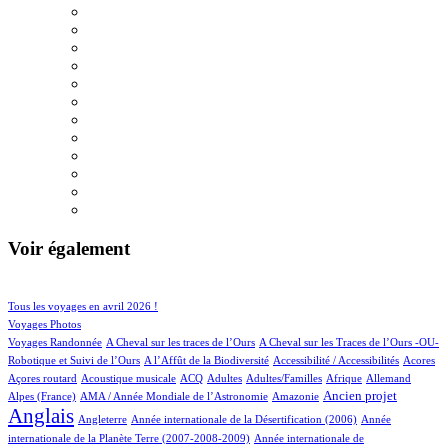
Voir également
114/1005
209/1005
Tous les voyages en avril 2026 !
159/1005
Voyages Photos
4/1005
5/1005
Voyages Randonnée
A Cheval sur les traces de l’Ours
A Cheval sur les Traces de l’Ours -OU-
4/1005
2/1005
4/1005
1/1005
Robotique et Suivi de l’Ours
A l’Affût de la Biodiversité
Accessibilité / Accessibilités
Acores
2/1005
100/1005
29/1005
12/1005
2/1005
82/1005
23/1005
Açores routard
Acoustique musicale
ACQ
Adultes
Adultes/Familles
Afrique
Allemand
14/1005
5/1005
282/1005
777/1005
Ancien projet
Alpes (France)
AMA / Année Mondiale de l’Astronomie
Amazonie
Anglais
71/1005
6/1005
14/1005
Angleterre
Année internationale de la Désertification (2006)
Année
5/1005
internationale de la Planète Terre (2007-2008-2009)
Année internationale de