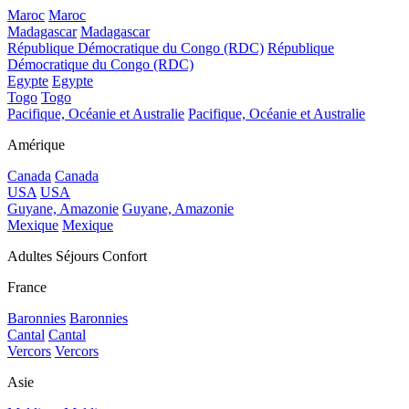
Maroc
Maroc
Madagascar
Madagascar
République Démocratique du Congo (RDC)
République
Démocratique du Congo (RDC)
Egypte
Egypte
Togo
Togo
Pacifique, Océanie et Australie
Pacifique, Océanie et Australie
Amérique
Canada
Canada
USA
USA
Guyane, Amazonie
Guyane, Amazonie
Mexique
Mexique
Adultes Séjours Confort
France
Baronnies
Baronnies
Cantal
Cantal
Vercors
Vercors
Asie