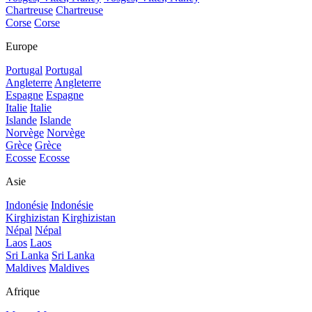
Chartreuse
Chartreuse
Corse
Corse
Europe
Portugal
Portugal
Angleterre
Angleterre
Espagne
Espagne
Italie
Italie
Islande
Islande
Norvège
Norvège
Grèce
Grèce
Ecosse
Ecosse
Asie
Indonésie
Indonésie
Kirghizistan
Kirghizistan
Népal
Népal
Laos
Laos
Sri Lanka
Sri Lanka
Maldives
Maldives
Afrique