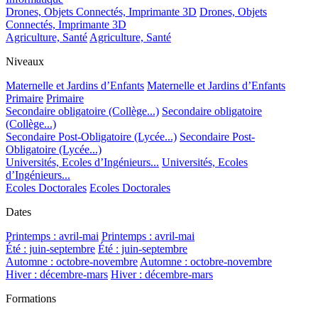
Drones, Objets Connectés, Imprimante 3D
Drones, Objets
Connectés, Imprimante 3D
Agriculture, Santé
Agriculture, Santé
Niveaux
Maternelle et Jardins d’Enfants
Maternelle et Jardins d’Enfants
Primaire
Primaire
Secondaire obligatoire (Collège...)
Secondaire obligatoire
(Collège...)
Secondaire Post-Obligatoire (Lycée...)
Secondaire Post-
Obligatoire (Lycée...)
Universités, Ecoles d’Ingénieurs...
Universités, Ecoles
d’Ingénieurs...
Ecoles Doctorales
Ecoles Doctorales
Dates
Printemps : avril-mai
Printemps : avril-mai
Été : juin-septembre
Été : juin-septembre
Automne : octobre-novembre
Automne : octobre-novembre
Hiver : décembre-mars
Hiver : décembre-mars
Formations