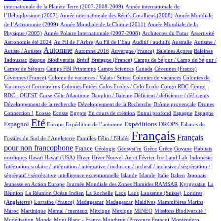
4/1055
internationale de la Planète Terre (2007-2008-2009)
Année internationale de
1/1055
12/1055
l’Héliophysique (2007)
Année internationale des Récifs Coralliens (2008)
Année Mondiale
2/1055
16/1055
de l’Astronomie (2009)
Année Mondiale de la Chimie (2011)
Année Mondiale de la
5/1055
3/1055
1/1055
48/1055
Physique (2005)
Année Polaire Internationale (2007-2008)
Architectes du Futur
Assertivité
28/1055
15/1055
2/1055
1/1055
2/1055
Astronomie été 2024
Au Fil de l’Arbre
Au Fil de l’Eau
Auditif / auditifs
Australie
Autisme /
487/1055
5/1055
6/1055
1/1055
2/1055
Automne
Autiste / Autistes
Automne 2016
Auvergne (France)
Baleines Açores
Baleines
1/1055
100/1055
1/1055
16/1055
108/1055
Tadoussac
Basque
Biodiversita
Brésil
Bretagne (France)
Camps de Séjour / Camp de Séjour /
2/1055
12/1055
6/1055
2/1055
1/1055
Camps de Séjours
Camps FBI Printemps
Camps Sciences
Canada
Cévennes (France)
1/1055
5/1055
4/1055
Cévennes (France)
Colonie de vacances / Valais / Suisse
Colonies de vacances
Colonies de
1/1055
1/1055
2/1055
2/1055
Vacances et Coronavirus
Colonies Futées
Colos Ecolos / Colo Ecolo
Congo RDC
Congo
1/1055
22/1055
1/1055
2/1055
1/1055
RDC - OUEST
Corse
Côte Atlantique
Dauphin / Baleine
Déficient / déficience / déficients
1/1055
2/1055
22/1055
Développement de la recherche
Développement de la Recherche
Drôme provençale
Drones
2/1055
2/1055
1/1055
18/1055
1/1055
30/1055
15/1055
285/1055
Connection !
Ecosse
Ecosse
Egypte
En cours de création
Ennui profond
Espagne
Espagne
804/1055
13/1055
181/1055
289/1055
7/1055
Eté
Espagnol
Expéditions DROPS
Europe
Expédition de l’automne
Falaises de
3/1055
100/1055
1055/1055
530/1055
Français
Français
Fossiles du Sud de l’Angleterre
Familles
Félin / Félidés
pour non francophone
338/1055
47/1055
1/1055
1/1055
1/1055
1/1055
3/1055
France
Géologie
Géosyst’m
Grêce
Grêce
Guyane
Habitats
2/1055
2/1055
165/1055
28/1055
15/1055
2/1055
1/1055
nordiques
Hawaï
Hawaï (USA)
Hiver
Hiver Nouvel-An et Février
Ice Land Lab
Indonésie
Intégration scolaire / intégration / intégrative / inclusion / inclusif / inclusive / ségrégation /
1/1055
16/1055
15/1055
8/1055
85/1055
6/1055
2/1055
ségrégatif / ségrégative
intelligence exceptionnelle
Islande
Islande
Italie
Italien
Japonais
5/1055
102/1055
7/1055
Jeunesse en Action Europe
Journée Mondiale des Zones Humides RAMSAR
Kyrgyzstan
La
5/1055
2/1055
2/1055
2/1055
4/1055
70/1055
Réunion
La Réunion Océan Indien
La Rochelle
Laos
Laos
Lausanne (Suisse)
Londres
2/1055
7/1055
7/1055
3/1055
2/1055
10/1055
(Angleterre)
Lorraine (France)
Madagascar
Madagascar
Maldives
Mammifères Marins
11/1055
2/1055
1/1055
1/1055
40/1055
48/1055
1/1055
Maroc
Martinique
Mental / mentaux
Mexique
Mexique
MINEO
Missions Biodiversité !
4/1055
1/1055
9/1055
18/1055
18/1055
Modélisation
Monde
Mont Blanc - France
Montbrun (Provence France)
Monténégro