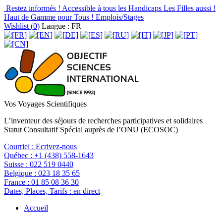
Restez informés !
Accessible à tous les Handicaps
Les Filles aussi !
Haut de Gamme pour Tous !
Emplois/Stages
Wishlist (
0
)
Langue : FR
Vos Voyages Scientifiques
L’inventeur des séjours de recherches participatives et solidaires
Statut Consultatif Spécial auprès de l’ONU (ECOSOC)
Courriel :
Ecrivez-nous
Québec :
+1 (438) 558-1643
Suisse :
022 519 0440
Belgique :
023 18 35 65
France :
01 85 08 36 30
Dates, Places, Tarifs :
en direct
Accueil