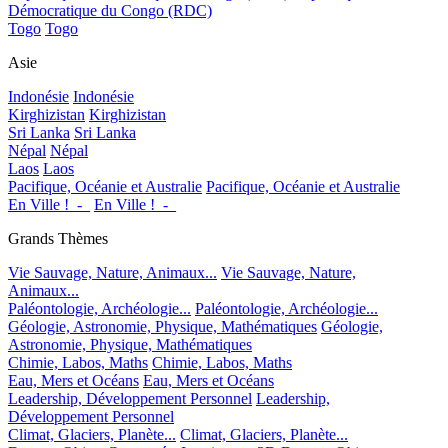
Démocratique du Congo (RDC)
Togo
Togo
Asie
Indonésie
Indonésie
Kirghizistan
Kirghizistan
Sri Lanka
Sri Lanka
Népal
Népal
Laos
Laos
Pacifique, Océanie et Australie
Pacifique, Océanie et Australie
En Ville !_-_
En Ville !_-_
Grands Thèmes
Vie Sauvage, Nature, Animaux...
Vie Sauvage, Nature,
Animaux...
Paléontologie, Archéologie...
Paléontologie, Archéologie...
Géologie, Astronomie, Physique, Mathématiques
Géologie,
Astronomie, Physique, Mathématiques
Chimie, Labos, Maths
Chimie, Labos, Maths
Eau, Mers et Océans
Eau, Mers et Océans
Leadership, Développement Personnel
Leadership,
Développement Personnel
Climat, Glaciers, Planète...
Climat, Glaciers, Planète...