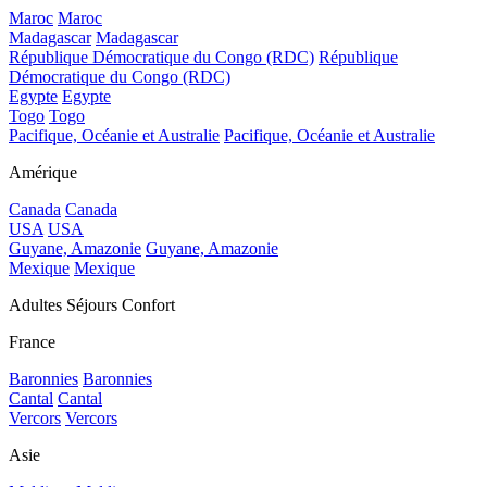
Maroc
Maroc
Madagascar
Madagascar
République Démocratique du Congo (RDC)
République
Démocratique du Congo (RDC)
Egypte
Egypte
Togo
Togo
Pacifique, Océanie et Australie
Pacifique, Océanie et Australie
Amérique
Canada
Canada
USA
USA
Guyane, Amazonie
Guyane, Amazonie
Mexique
Mexique
Adultes Séjours Confort
France
Baronnies
Baronnies
Cantal
Cantal
Vercors
Vercors
Asie