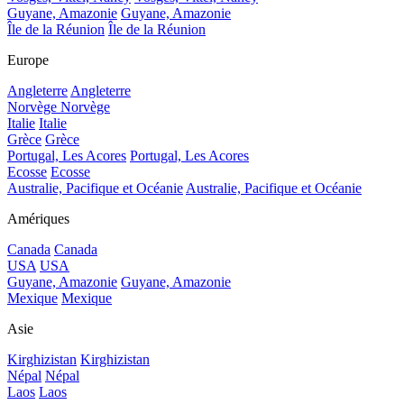
Guyane, Amazonie
Guyane, Amazonie
Île de la Réunion
Île de la Réunion
Europe
Angleterre
Angleterre
Norvège
Norvège
Italie
Italie
Grèce
Grèce
Portugal, Les Acores
Portugal, Les Acores
Ecosse
Ecosse
Australie, Pacifique et Océanie
Australie, Pacifique et Océanie
Amériques
Canada
Canada
USA
USA
Guyane, Amazonie
Guyane, Amazonie
Mexique
Mexique
Asie
Kirghizistan
Kirghizistan
Népal
Népal
Laos
Laos