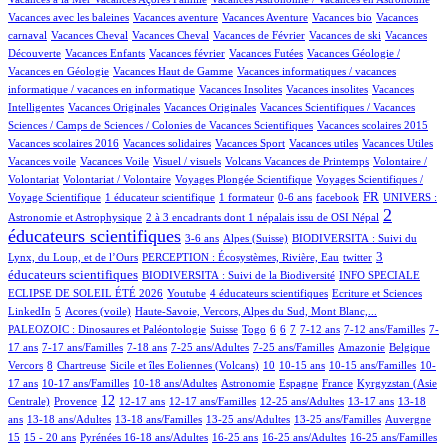
1/1055
9/1055
1/1055
1/1055
Vacances avec les baleines
Vacances aventure
Vacances Aventure
Vacances bio
Vacances
108/1055
1/1055
20/1055
1/1055
1/1055
carnaval
Vacances Cheval
Vacances Cheval
Vacances de Février
Vacances de ski
Vacances
46/1055
2/1055
3/1055
33/1055
Découverte
Vacances Enfants
Vacances février
Vacances Futées
Vacances Géologie /
1/1055
1/1055
Vacances en Géologie
Vacances Haut de Gamme
Vacances informatiques / vacances
1/1055
2/1055
1/1055
informatique / vacances en informatique
Vacances Insolites
Vacances insolites
Vacances
2/1055
1/1055
9/1055
Intelligentes
Vacances Originales
Vacances Originales
Vacances Scientifiques / Vacances
1/1055
1/1055
Sciences / Camps de Sciences / Colonies de Vacances Scientifiques
Vacances scolaires 2015
1/1055
1/1055
1/1055
1/1055
1/1055
Vacances scolaires 2016
Vacances solidaires
Vacances Sport
Vacances utiles
Vacances Utiles
1/1055
2/1055
10/1055
1/1055
Vacances voile
Vacances Voile
Visuel / visuels
Volcans Vacances de Printemps
Volontaire /
1/1055
86/1055
10/1055
Volontariat
Volontariat / Volontaire
Voyages Plongée Scientifique
Voyages Scientifiques /
134/1055
9/1055
2/1055
12/1055
313/1055
57/1055
FR
Voyage Scientifique
1 éducateur scientifique
1 formateur
0-6 ans
facebook
UNIVERS :
17/1055
616/1055
2
Astronomie et Astrophysique
2 à 3 encadrants dont 1 népalais issu de OSI Népal
éducateurs scientifiques
11/1055
145/1055
54/1055
3-6 ans
Alpes (Suisse)
BIODIVERSITA : Suivi du
16/1055
2/1055
296/1055
3
Lynx, du Loup, et de l’Ours
PERCEPTION : Écosystèmes, Rivière, Eau
twitter
64/1055
45/1055
éducateurs scientifiques
BIODIVERSITA : Suivi de la Biodiversité
INFO SPECIALE
2/1055
36/1055
2/1055
2/1055
ECLIPSE DE SOLEIL ÉTÉ 2026
Youtube
4 éducateurs scientifiques
Ecriture et Sciences
18/1055
6/1055
10/1055
111/1055
LinkedIn
5
Acores (voile)
Haute-Savoie, Vercors, Alpes du Sud, Mont Blanc,...
4/1055
6/1055
1/1055
71/1055
103/1055
23/1055
121/1055
5/1055
PALEOZOIC : Dinosaures et Paléontologie
Suisse
Togo
6
6
7
7-12 ans
7-12 ans/Familles
7-
35/1055
54/1055
3/1055
10/1055
6/1055
2/1055
3/1055
17 ans
7-17 ans/Familles
7-18 ans
7-25 ans/Adultes
7-25 ans/Familles
Amazonie
Belgique
86/1055
1/1055
10/1055
97/1055
2/1055
4/1055
18/1055
Vercors
8
Chartreuse
Sicile et îles Eoliennes (Volcans)
10
10-15 ans
10-15 ans/Familles
10-
11/1055
6/1055
48/1055
45/1055
9/1055
109/1055
17 ans
10-17 ans/Familles
10-18 ans/Adultes
Astronomie
Espagne
France
Kyrgyzstan (Asie
215/1055
426/1055
17/1055
2/1055
1/1055
108/1055
13/1055
12
Centrale)
Provence
12-17 ans
12-17 ans/Familles
12-25 ans/Adultes
13-17 ans
13-18
88/1055
8/1055
1/1055
8/1055
3/1055
209/1055
ans
13-18 ans/Adultes
13-18 ans/Familles
13-25 ans/Adultes
13-25 ans/Familles
Auvergne
26/1055
47/1055
126/1055
7/1055
3/1055
2/1055
20/1055
15
15 - 20 ans
Pyrénées
16-18 ans/Adultes
16-25 ans
16-25 ans/Adultes
16-25 ans/Familles