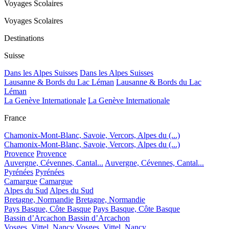
Voyages Scolaires
Voyages Scolaires
Destinations
Suisse
Dans les Alpes Suisses
Dans les Alpes Suisses
Lausanne & Bords du Lac Léman
Lausanne & Bords du Lac
Léman
La Genève Internationale
La Genève Internationale
France
Chamonix-Mont-Blanc, Savoie, Vercors, Alpes du (...)
Chamonix-Mont-Blanc, Savoie, Vercors, Alpes du (...)
Provence
Provence
Auvergne, Cévennes, Cantal...
Auvergne, Cévennes, Cantal...
Pyrénées
Pyrénées
Camargue
Camargue
Alpes du Sud
Alpes du Sud
Bretagne, Normandie
Bretagne, Normandie
Pays Basque, Côte Basque
Pays Basque, Côte Basque
Bassin d’Arcachon
Bassin d’Arcachon
Vosges, Vittel, Nancy
Vosges, Vittel, Nancy