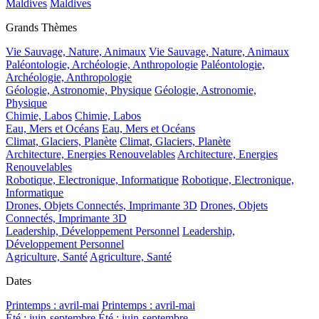
Maldives
Maldives
Grands Thèmes
Vie Sauvage, Nature, Animaux
Vie Sauvage, Nature, Animaux
Paléontologie, Archéologie, Anthropologie
Paléontologie,
Archéologie, Anthropologie
Géologie, Astronomie, Physique
Géologie, Astronomie,
Physique
Chimie, Labos
Chimie, Labos
Eau, Mers et Océans
Eau, Mers et Océans
Climat, Glaciers, Planète
Climat, Glaciers, Planète
Architecture, Energies Renouvelables
Architecture, Energies
Renouvelables
Robotique, Electronique, Informatique
Robotique, Electronique,
Informatique
Drones, Objets Connectés, Imprimante 3D
Drones, Objets
Connectés, Imprimante 3D
Leadership, Développement Personnel
Leadership,
Développement Personnel
Agriculture, Santé
Agriculture, Santé
Dates
Printemps : avril-mai
Printemps : avril-mai
Été : juin-septembre
Été : juin-septembre