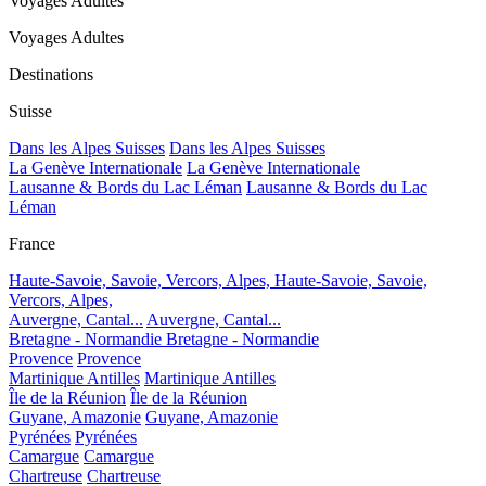
Voyages Adultes
Voyages Adultes
Destinations
Suisse
Dans les Alpes Suisses
Dans les Alpes Suisses
La Genève Internationale
La Genève Internationale
Lausanne & Bords du Lac Léman
Lausanne & Bords du Lac
Léman
France
Haute-Savoie, Savoie, Vercors, Alpes,
Haute-Savoie, Savoie,
Vercors, Alpes,
Auvergne, Cantal...
Auvergne, Cantal...
Bretagne - Normandie
Bretagne - Normandie
Provence
Provence
Martinique Antilles
Martinique Antilles
Île de la Réunion
Île de la Réunion
Guyane, Amazonie
Guyane, Amazonie
Pyrénées
Pyrénées
Camargue
Camargue
Chartreuse
Chartreuse