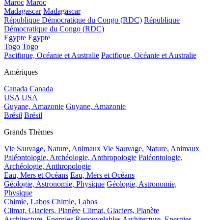
Maroc
Maroc
Madagascar
Madagascar
République Démocratique du Congo (RDC)
République
Démocratique du Congo (RDC)
Egypte
Egypte
Togo
Togo
Pacifique, Océanie et Australie
Pacifique, Océanie et Australie
Amériques
Canada
Canada
USA
USA
Guyane, Amazonie
Guyane, Amazonie
Brésil
Brésil
Grands Thèmes
Vie Sauvage, Nature, Animaux
Vie Sauvage, Nature, Animaux
Paléontologie, Archéologie, Anthropologie
Paléontologie,
Archéologie, Anthropologie
Eau, Mers et Océans
Eau, Mers et Océans
Géologie, Astronomie, Physique
Géologie, Astronomie,
Physique
Chimie, Labos
Chimie, Labos
Climat, Glaciers, Planète
Climat, Glaciers, Planète
Architecture, Energies Renouvelables
Architecture, Energies