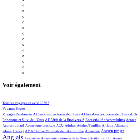
Voir également
112/1055
211/1055
Tous les voyages en avril 2026 !
173/1055
Voyages Photos
5/1055
4/1055
Voyages Randonnée
A Cheval sur les traces de l’Ours
A Cheval sur les Traces de l’Ours -OU-
6/1055
2/1055
5/1055
1/1055
Robotique et Suivi de l’Ours
A l’Affût de la Biodiversité
Accessibilité / Accessibilités
Acores
3/1055
100/1055
35/1055
16/1055
2/1055
81/1055
28/1055
Açores routard
Acoustique musicale
ACQ
Adultes
Adultes/Familles
Afrique
Allemand
13/1055
7/1055
301/1055
818/1055
Ancien projet
Alpes (France)
AMA / Année Mondiale de l’Astronomie
Amazonie
Anglais
77/1055
6/1055
14/1055
Angleterre
Année internationale de la Désertification (2006)
Année