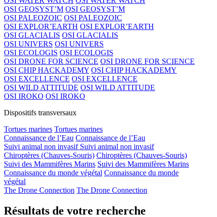
OSI WATER WATCH
OSI WATER WATCH
OSI GEOSYST’M
OSI GEOSYST’M
OSI PALEOZOIC
OSI PALEOZOIC
OSI EXPLOR’EARTH
OSI EXPLOR’EARTH
OSI GLACIALIS
OSI GLACIALIS
OSI UNIVERS
OSI UNIVERS
OSI ECOLOGIS
OSI ECOLOGIS
OSI DRONE FOR SCIENCE
OSI DRONE FOR SCIENCE
OSI CHIP HACKADEMY
OSI CHIP HACKADEMY
OSI EXCELLENCE
OSI EXCELLENCE
OSI WILD ATTITUDE
OSI WILD ATTITUDE
OSI IROKO
OSI IROKO
Dispositifs transversaux
Tortues marines
Tortues marines
Connaissance de l’Eau
Connaissance de l’Eau
Suivi animal non invasif
Suivi animal non invasif
Chiroptères (Chauves-Souris)
Chiroptères (Chauves-Souris)
Suivi des Mammifères Marins
Suivi des Mammifères Marins
Connaissance du monde végétal
Connaissance du monde
végétal
The Drone Connection
The Drone Connection
Résultats de votre recherche