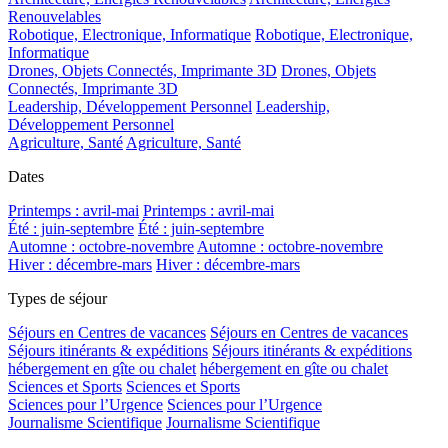
Renouvelables
Robotique, Electronique, Informatique
Robotique, Electronique,
Informatique
Drones, Objets Connectés, Imprimante 3D
Drones, Objets
Connectés, Imprimante 3D
Leadership, Développement Personnel
Leadership,
Développement Personnel
Agriculture, Santé
Agriculture, Santé
Dates
Printemps : avril-mai
Printemps : avril-mai
Été : juin-septembre
Été : juin-septembre
Automne : octobre-novembre
Automne : octobre-novembre
Hiver : décembre-mars
Hiver : décembre-mars
Types de séjour
Séjours en Centres de vacances
Séjours en Centres de vacances
Séjours itinérants & expéditions
Séjours itinérants & expéditions
hébergement en gîte ou chalet
hébergement en gîte ou chalet
Sciences et Sports
Sciences et Sports
Sciences pour l’Urgence
Sciences pour l’Urgence
Journalisme Scientifique
Journalisme Scientifique