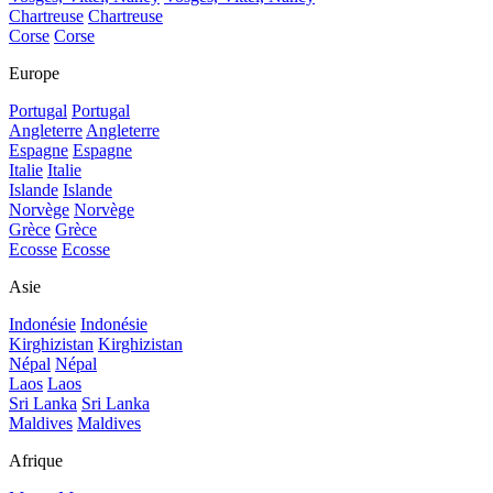
Chartreuse
Chartreuse
Corse
Corse
Europe
Portugal
Portugal
Angleterre
Angleterre
Espagne
Espagne
Italie
Italie
Islande
Islande
Norvège
Norvège
Grèce
Grèce
Ecosse
Ecosse
Asie
Indonésie
Indonésie
Kirghizistan
Kirghizistan
Népal
Népal
Laos
Laos
Sri Lanka
Sri Lanka
Maldives
Maldives
Afrique