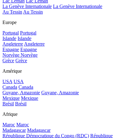
Lac Léman
Lac Léman
La Genève Internationale
La Genève Internationale
Au Tessin
Au Tessin
Europe
Portugal
Portugal
Islande
Islande
Angleterre
Angleterre
Espagne
Espagne
Norvège
Norvège
Grèce
Grèce
Amérique
USA
USA
Canada
Canada
Guyane, Amazonie
Guyane, Amazonie
Mexique
Mexique
Brésil
Brésil
Afrique
Maroc
Maroc
Madagascar
Madagascar
République Démocratique du Congo (RDC)
République