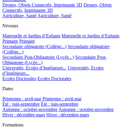
Drones, Objets Connectés, Imprimante 3D
Drones, Objets
Connectés, Imprimante 3D
Agriculture, Santé
Agriculture, Santé
Niveaux
Maternelle et Jardins d’Enfants
Maternelle et Jardins d’Enfants
Primaire
Primaire
Secondaire obligatoire (Collège...)
Secondaire obligatoire
(Collège...)
Secondaire Post-Obligatoire (Lycée...)
Secondaire Post-
Obligatoire (Lycée...)
Universités, Ecoles d’Ingénieurs...
Universités, Ecoles
d’Ingénieurs...
Ecoles Doctorales
Ecoles Doctorales
Dates
Printemps : avril-mai
Printemps : avril-mai
Été : juin-septembre
Été : juin-septembre
Automne : octobre-novembre
Automne : octobre-novembre
Hiver : décembre-mars
Hiver : décembre-mars
Formations