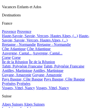
Vacances Enfants et Ados
Destinations
France
Provence
Provence
Haute-Savoie, Savoie, Vercors, Hautes Alpes, (...)
Haute-
Savoie, Savoie, Vercors, Hautes Alpes, (...)
Bretagne - Normandie
Bretagne - Normandie
Côte Atlantique
Côte Atlantique
Auvergne, Cantal...
Auvergne, Cantal...
Corse
Corse
Île de la Réunion
Île de la Réunion
Tahiti, Polynésie Française
Tahiti, Polynésie Française
Antilles, Martinique
Antilles, Martinique
Guyane, Amazonie
Guyane, Amazonie
Pays Basque, Côte Basque
Pays Basque, Côte Basque
Pyrénées
Pyrénées
Vosges, Vittel, Nancy
Vosges, Vittel, Nancy
Suisse
Alpes Suisses
Alpes Suisses