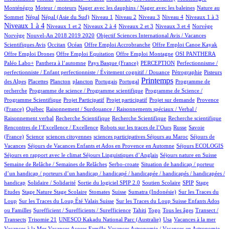
2/1055
1/1055
2/1055
Monténégro
Moteur / moteurs
Nager avec les dauphins / Nager avec les baleines
Nature au
25/1055
25/1055
16/1055
15/1055
13/1055
118/1055
125/1055
455/1055
Sommet
Népal
Népal (Asie du Sud)
Niveau 1
Niveau 2
Niveau 3
Niveau 4
Niveaux 1 à 3
17/1055
69/1055
17/1055
196/1055
2/1055
2/1055
Niveaux 1 à 4
Niveaux 1 et 2
Niveaux 2 à 4
Niveaux 2 et 3
Niveaux 3 et 4
Norvège
15/1055
1/1055
Norvège
Nouvel-An 2018 2019 2020
Objectif Sciences International Avis / Vacances
10/1055
199/1055
1/1055
1/1055
1/1055
Scientifiques Avis
Occitan
Océan
Offre Emploi Accrobranche
Offre Emploi Canoe Kayak
1/1055
1/1055
118/1055
111/1055
Offre Emploi Drones
Offre Emploi Equitation
Offre Emploi Montagne
OSI PANTHERA
117/1055
5/1055
54/1055
1/1055
Paléo Labo+
Panthera à l’automne
Pays Basque (France)
PERCEPTION
Perfectionnisme /
8/1055
8/1055
perfectionniste / Enfant perfectionniste / Évitement cognitif / Douance
Pétrographie
Pisteurs
3/1055
1/1055
1/1055
13/1055
2/1055
495/1055
1/1055
Printemps
des Alpes
Placettes
Plancton
plancton
Portugais
Portugal
Programme de
1/1055
2/1055
recherche
Programme de science / Programme scientifique
Programme de Science /
1/1055
1/1055
17/1055
89/1055
Programme Scientifique
Projet Participatif
Projet participatif
Projet sur demande
Provence
6/1055
1/1055
(France)
Québec
Raisonnement / Surdouance / Raisonnements spéciaux / Verbal /
1/1055
2/1055
1/1055
1/1055
Raisonnement verbal
Recherche Scientifique
Recherche Scientifique
Recherche scientifique
6/1055
102/1055
5/1055
Rencontres de l’Excellence / Excellence
Robots sur les traces de l’Ours
Russe
Savoie
9/1055
1/1055
1/1055
2/1055
100/1055
(France)
Science
sciences citoyennes
sciences participatives
Séjours au Maroc
Séjours de
82/1055
4/1055
21/1055
Vacances
Séjours de Vacances Enfants et Ados en Provence en Automne
Séjours ECOLOGIS
90/1055
11/1055
100/1055
Séjours en rapport avec le climat
Séjours Linguistiques d’Anglais
Séjours nature en Suisse
18/1055
2/1055
Semaine de Relâche / Semaines de Relâches
Serbo-croate
Situation de handicap / porteur
d’un handicap / porteurs d’un handicap / handicapé / handicapée / handicapés / handicapées /
2/1055
4/1055
69/1055
4/1055
1/1055
handicap
Solidaire / Solidarité
Sortie du logiciel SPIP 2.0
Soutien Scolaire
SPIP
Stage
1/1055
10/1055
1/1055
179/1055
8/1055
2/1055
Etudes
Stage Nature
Stage Scolaire
Stomates
Suisse
Sumatra (Indonésie)
Sur les Traces du
12/1055
10/1055
Loup
Sur les Traces du Loup Été Valais Suisse
Sur les Traces du Loup Suisse Enfants Ados
2/1055
48/1055
8/1055
12/1055
100/1055
ou Familles
Surefficient / Surefficients / Surefficience
Tahiti
Togo
Tous les âges
Transect /
2/1055
1/1055
18/1055
1/1055
1/1055
Transects
Trisomie 21
UNESCO Kakadu National Parc (Australie)
Usa
Vacances à la mer
1/1055
47/1055
1/1055
Vacances à la Mer
Vacances Açores Famille
Vacances Astronomie / Vacances en Astronomie