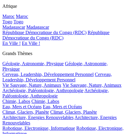
Afrique
Maroc
Maroc
Togo
Togo
Madagascar
Madagascar
République Démocratique du Congo (RDC)
République
Démocratique du Congo (RDC)
En Ville !
En Ville !
Grands Thèmes
Géologie, Astronomie, Physique
Géologie, Astronomie,
Physique
Cerveau, Leadership, Développement Personnel
Cerveau,
Leadership, Développement Personnel
Vie Sauvage, Nature, Animaux
Vie Sauvage, Nature, Animaux
Archéologie, Paléontologie, Anthropologie
Archéologie,
Paléontologie, Anthropologie
Chimie, Labos
Chimie, Labos
Eau, Mers et Océans
Eau, Mers et Océans
Climat, Glaciers, Planète
Climat, Glaciers, Planète
Architecture, Energies Renouvelables
Architecture, Energies
Renouvelables
Robotique, Electronique, Informatique
Robotique, Electronique,
Informatique