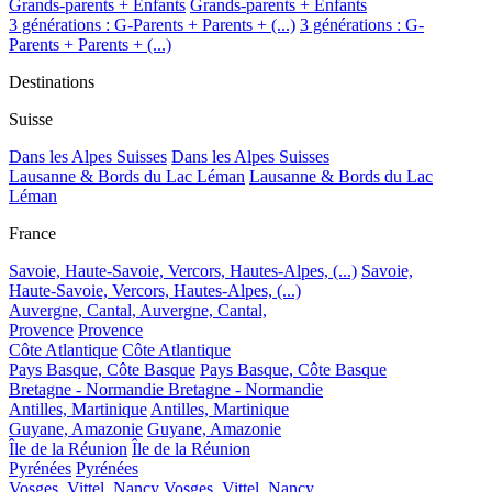
Grands-parents + Enfants
Grands-parents + Enfants
3 générations : G-Parents + Parents + (...)
3 générations : G-
Parents + Parents + (...)
Destinations
Suisse
Dans les Alpes Suisses
Dans les Alpes Suisses
Lausanne & Bords du Lac Léman
Lausanne & Bords du Lac
Léman
France
Savoie, Haute-Savoie, Vercors, Hautes-Alpes, (...)
Savoie,
Haute-Savoie, Vercors, Hautes-Alpes, (...)
Auvergne, Cantal,
Auvergne, Cantal,
Provence
Provence
Côte Atlantique
Côte Atlantique
Pays Basque, Côte Basque
Pays Basque, Côte Basque
Bretagne - Normandie
Bretagne - Normandie
Antilles, Martinique
Antilles, Martinique
Guyane, Amazonie
Guyane, Amazonie
Île de la Réunion
Île de la Réunion
Pyrénées
Pyrénées
Vosges, Vittel, Nancy
Vosges, Vittel, Nancy