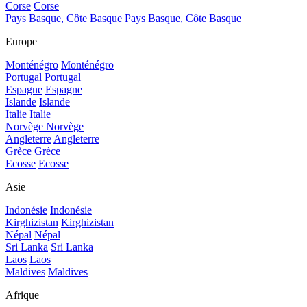
Corse
Corse
Pays Basque, Côte Basque
Pays Basque, Côte Basque
Europe
Monténégro
Monténégro
Portugal
Portugal
Espagne
Espagne
Islande
Islande
Italie
Italie
Norvège
Norvège
Angleterre
Angleterre
Grèce
Grèce
Ecosse
Ecosse
Asie
Indonésie
Indonésie
Kirghizistan
Kirghizistan
Népal
Népal
Sri Lanka
Sri Lanka
Laos
Laos
Maldives
Maldives
Afrique