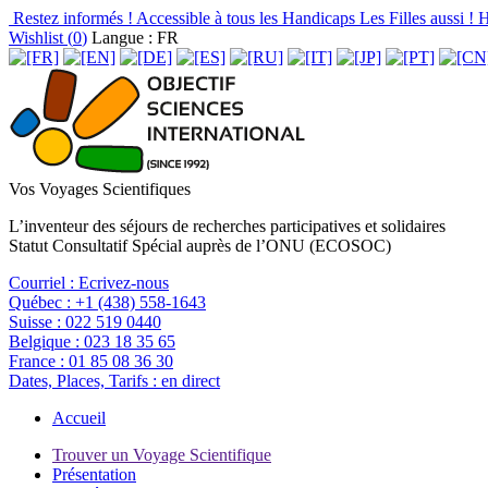
Restez informés !
Accessible à tous les Handicaps
Les Filles aussi !
H
Wishlist (
0
)
Langue : FR
Vos Voyages Scientifiques
L’inventeur des séjours de recherches participatives et solidaires
Statut Consultatif Spécial auprès de l’ONU (ECOSOC)
Courriel :
Ecrivez-nous
Québec :
+1 (438) 558-1643
Suisse :
022 519 0440
Belgique :
023 18 35 65
France :
01 85 08 36 30
Dates, Places, Tarifs :
en direct
Accueil
Trouver un Voyage Scientifique
Présentation