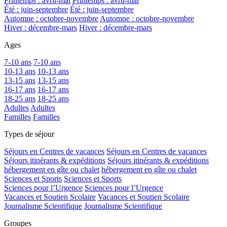
Printemps : avril-mai
Printemps : avril-mai
Été : juin-septembre
Été : juin-septembre
Automne : octobre-novembre
Automne : octobre-novembre
Hiver : décembre-mars
Hiver : décembre-mars
Ages
7-10 ans
7-10 ans
10-13 ans
10-13 ans
13-15 ans
13-15 ans
16-17 ans
16-17 ans
18-25 ans
18-25 ans
Adultes
Adultes
Familles
Familles
Types de séjour
Séjours en Centres de vacances
Séjours en Centres de vacances
Séjours itinérants & expéditions
Séjours itinérants & expéditions
hébergement en gîte ou chalet
hébergement en gîte ou chalet
Sciences et Sports
Sciences et Sports
Sciences pour l’Urgence
Sciences pour l’Urgence
Vacances et Soutien Scolaire
Vacances et Soutien Scolaire
Journalisme Scientifique
Journalisme Scientifique
Groupes