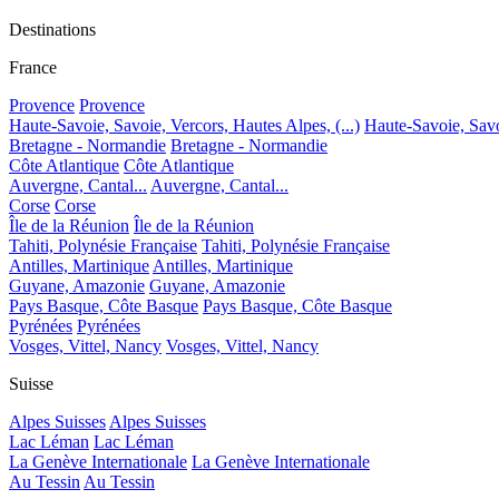
Destinations
France
Provence
Provence
Haute-Savoie, Savoie, Vercors, Hautes Alpes, (...)
Haute-Savoie, Savoi
Bretagne - Normandie
Bretagne - Normandie
Côte Atlantique
Côte Atlantique
Auvergne, Cantal...
Auvergne, Cantal...
Corse
Corse
Île de la Réunion
Île de la Réunion
Tahiti, Polynésie Française
Tahiti, Polynésie Française
Antilles, Martinique
Antilles, Martinique
Guyane, Amazonie
Guyane, Amazonie
Pays Basque, Côte Basque
Pays Basque, Côte Basque
Pyrénées
Pyrénées
Vosges, Vittel, Nancy
Vosges, Vittel, Nancy
Suisse
Alpes Suisses
Alpes Suisses
Lac Léman
Lac Léman
La Genève Internationale
La Genève Internationale
Au Tessin
Au Tessin