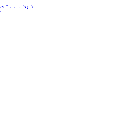
s, Collectivités (...)
es