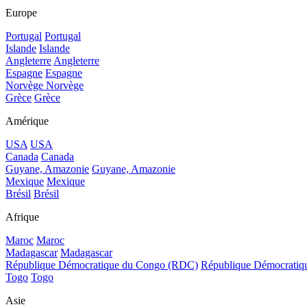
Europe
Portugal
Portugal
Islande
Islande
Angleterre
Angleterre
Espagne
Espagne
Norvège
Norvège
Grèce
Grèce
Amérique
USA
USA
Canada
Canada
Guyane, Amazonie
Guyane, Amazonie
Mexique
Mexique
Brésil
Brésil
Afrique
Maroc
Maroc
Madagascar
Madagascar
République Démocratique du Congo (RDC)
République Démocrati
Togo
Togo
Asie