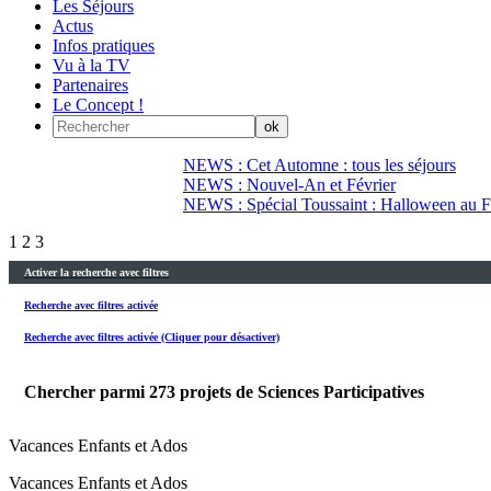
Les Séjours
Actus
Infos pratiques
Vu à la TV
Partenaires
Le Concept !
NEWS : Cet Automne : tous les séjours
NEWS : Nouvel-An et Février
NEWS : Spécial Toussaint : Halloween au Fi
1
2
3
Activer la recherche avec filtres
Recherche avec filtres activée
Recherche avec filtres activée (Cliquer pour désactiver)
Chercher parmi
273
projets de Sciences Participatives
Vacances Enfants et Ados
Vacances Enfants et Ados