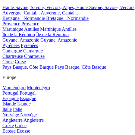
Haute-Savoie, Savoie, Vercors, Alpes,
Haute-Savoie, Savoie, Vercors
Auvergne, Cantal...
Auvergne, Cantal...
Bretagne - Normandie
Bretagne - Normandie
Provence
Provence
Martinique Antilles
Martinique Antilles
Île de la Réunion
Île de la Réunion
Guyane, Amazonie
Guyane, Amazonie
Pyrénées
Pyrénées
Camargue
Camargue
Chartreuse
Chartreuse
Corse
Corse
Pays Basque, Côte Basque
Pays Basque, Côte Basque
Europe
Monténégro
Monténégro
Portugal
Portugal
Espagne
Espagne
Islande
Islande
Italie
Italie
Norvège
Norvège
Angleterre
Angleterre
Grèce
Grèce
Ecosse
Ecosse