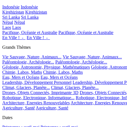
Indonésie
Indonésie
Kirghizistan
Kirghizistan
Sri Lanka
Sri Lanka
Népal
Népal
Laos
Laos
Pacifique, Océanie et Australie
Pacifique, Océanie et Australie
En Ville !_-_
En Ville !_-_
Grands Thèmes
Vie Sauvage, Nature, Animaux...
Vie Sauvage, Nature, Animaux...
Paléontologie, Archéologie...
Paléontologie, Archéologie...
Géologie, Astronomie, Physique, Mathématiques
Géologie, Astronom
Chimie, Labos, Maths
Chimie, Labos, Maths
Eau, Mers et Océans
Eau, Mers et Océans
Leadership, Développement Personnel
Leadership, Développement P
Climat, Glaciers, Planète...
Climat, Glaciers, Planète...
Drones, Objets Connectés, Imprimante 3D
Drones, Objets Connectés
Robotique, Electronique, Informatique...
Robotique, Electronique, Inf
Architecture, Energies Renouvelables
Architecture, Energies Renouve
Agriculture, Santé
Agriculture, Santé
Dates