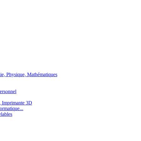
ie, Physique, Mathématiques
ersonnel
, Imprimante 3D
ormatique...
lables