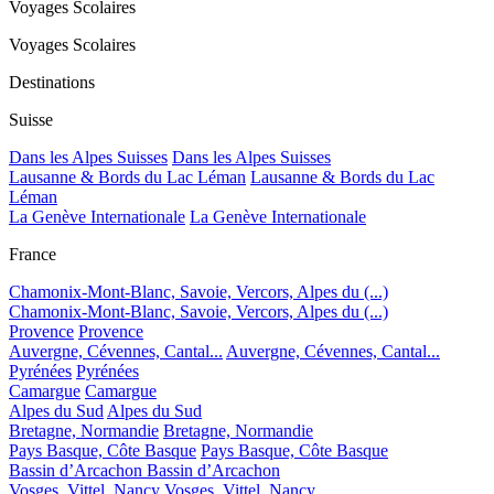
Voyages Scolaires
Voyages Scolaires
Destinations
Suisse
Dans les Alpes Suisses
Dans les Alpes Suisses
Lausanne & Bords du Lac Léman
Lausanne & Bords du Lac
Léman
La Genève Internationale
La Genève Internationale
France
Chamonix-Mont-Blanc, Savoie, Vercors, Alpes du (...)
Chamonix-Mont-Blanc, Savoie, Vercors, Alpes du (...)
Provence
Provence
Auvergne, Cévennes, Cantal...
Auvergne, Cévennes, Cantal...
Pyrénées
Pyrénées
Camargue
Camargue
Alpes du Sud
Alpes du Sud
Bretagne, Normandie
Bretagne, Normandie
Pays Basque, Côte Basque
Pays Basque, Côte Basque
Bassin d’Arcachon
Bassin d’Arcachon
Vosges, Vittel, Nancy
Vosges, Vittel, Nancy