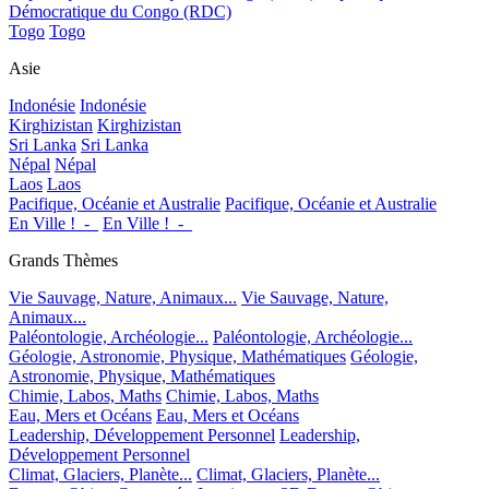
Démocratique du Congo (RDC)
Togo
Togo
Asie
Indonésie
Indonésie
Kirghizistan
Kirghizistan
Sri Lanka
Sri Lanka
Népal
Népal
Laos
Laos
Pacifique, Océanie et Australie
Pacifique, Océanie et Australie
En Ville !_-_
En Ville !_-_
Grands Thèmes
Vie Sauvage, Nature, Animaux...
Vie Sauvage, Nature,
Animaux...
Paléontologie, Archéologie...
Paléontologie, Archéologie...
Géologie, Astronomie, Physique, Mathématiques
Géologie,
Astronomie, Physique, Mathématiques
Chimie, Labos, Maths
Chimie, Labos, Maths
Eau, Mers et Océans
Eau, Mers et Océans
Leadership, Développement Personnel
Leadership,
Développement Personnel
Climat, Glaciers, Planète...
Climat, Glaciers, Planète...