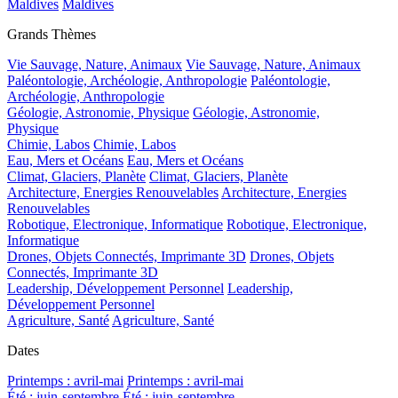
Maldives
Maldives
Grands Thèmes
Vie Sauvage, Nature, Animaux
Vie Sauvage, Nature, Animaux
Paléontologie, Archéologie, Anthropologie
Paléontologie,
Archéologie, Anthropologie
Géologie, Astronomie, Physique
Géologie, Astronomie,
Physique
Chimie, Labos
Chimie, Labos
Eau, Mers et Océans
Eau, Mers et Océans
Climat, Glaciers, Planète
Climat, Glaciers, Planète
Architecture, Energies Renouvelables
Architecture, Energies
Renouvelables
Robotique, Electronique, Informatique
Robotique, Electronique,
Informatique
Drones, Objets Connectés, Imprimante 3D
Drones, Objets
Connectés, Imprimante 3D
Leadership, Développement Personnel
Leadership,
Développement Personnel
Agriculture, Santé
Agriculture, Santé
Dates
Printemps : avril-mai
Printemps : avril-mai
Été : juin-septembre
Été : juin-septembre