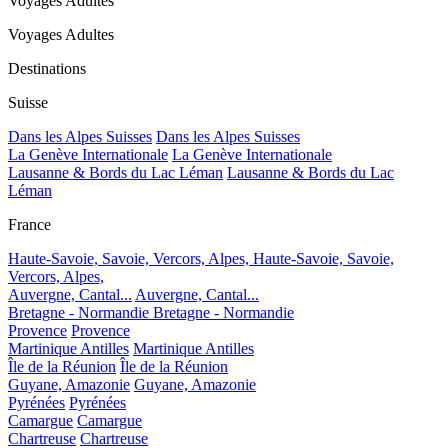
Voyages Adultes
Voyages Adultes
Destinations
Suisse
Dans les Alpes Suisses
Dans les Alpes Suisses
La Genève Internationale
La Genève Internationale
Lausanne & Bords du Lac Léman
Lausanne & Bords du Lac
Léman
France
Haute-Savoie, Savoie, Vercors, Alpes,
Haute-Savoie, Savoie,
Vercors, Alpes,
Auvergne, Cantal...
Auvergne, Cantal...
Bretagne - Normandie
Bretagne - Normandie
Provence
Provence
Martinique Antilles
Martinique Antilles
Île de la Réunion
Île de la Réunion
Guyane, Amazonie
Guyane, Amazonie
Pyrénées
Pyrénées
Camargue
Camargue
Chartreuse
Chartreuse