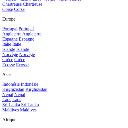
Chartreuse
Chartreuse
Corse
Corse
Europe
Portugal
Portugal
Angleterre
Angleterre
Espagne
Espagne
Italie
Italie
Islande
Islande
Norvège
Norvège
Grèce
Grèce
Ecosse
Ecosse
Asie
Indonésie
Indonésie
Kirghizistan
Kirghizistan
Népal
Népal
Laos
Laos
Sri Lanka
Sri Lanka
Maldives
Maldives
Afrique