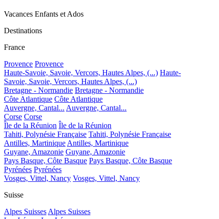
Vacances Enfants et Ados
Destinations
France
Provence
Provence
Haute-Savoie, Savoie, Vercors, Hautes Alpes, (...)
Haute-
Savoie, Savoie, Vercors, Hautes Alpes, (...)
Bretagne - Normandie
Bretagne - Normandie
Côte Atlantique
Côte Atlantique
Auvergne, Cantal...
Auvergne, Cantal...
Corse
Corse
Île de la Réunion
Île de la Réunion
Tahiti, Polynésie Française
Tahiti, Polynésie Française
Antilles, Martinique
Antilles, Martinique
Guyane, Amazonie
Guyane, Amazonie
Pays Basque, Côte Basque
Pays Basque, Côte Basque
Pyrénées
Pyrénées
Vosges, Vittel, Nancy
Vosges, Vittel, Nancy
Suisse
Alpes Suisses
Alpes Suisses