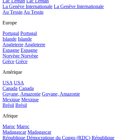
Lac Léman
Lac Léman
La Genève Internationale
La Genève Internationale
Au Tessin
Au Tessin
Europe
Portugal
Portugal
Islande
Islande
Angleterre
Angleterre
Espagne
Espagne
Norvège
Norvège
Grèce
Grèce
Amérique
USA
USA
Canada
Canada
Guyane, Amazonie
Guyane, Amazonie
Mexique
Mexique
Brésil
Brésil
Afrique
Maroc
Maroc
Madagascar
Madagascar
République Démocratique du Congo (RDC)
République