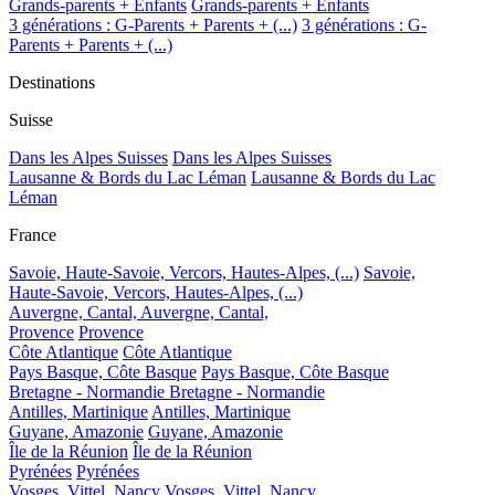
Grands-parents + Enfants
Grands-parents + Enfants
3 générations : G-Parents + Parents + (...)
3 générations : G-
Parents + Parents + (...)
Destinations
Suisse
Dans les Alpes Suisses
Dans les Alpes Suisses
Lausanne & Bords du Lac Léman
Lausanne & Bords du Lac
Léman
France
Savoie, Haute-Savoie, Vercors, Hautes-Alpes, (...)
Savoie,
Haute-Savoie, Vercors, Hautes-Alpes, (...)
Auvergne, Cantal,
Auvergne, Cantal,
Provence
Provence
Côte Atlantique
Côte Atlantique
Pays Basque, Côte Basque
Pays Basque, Côte Basque
Bretagne - Normandie
Bretagne - Normandie
Antilles, Martinique
Antilles, Martinique
Guyane, Amazonie
Guyane, Amazonie
Île de la Réunion
Île de la Réunion
Pyrénées
Pyrénées
Vosges, Vittel, Nancy
Vosges, Vittel, Nancy