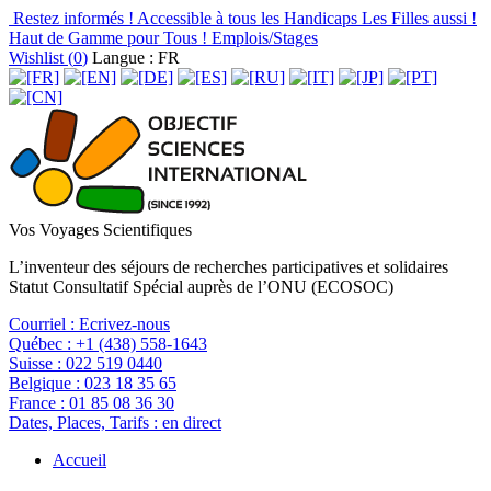
Restez informés !
Accessible à tous les Handicaps
Les Filles aussi !
Haut de Gamme pour Tous !
Emplois/Stages
Wishlist (
0
)
Langue : FR
Vos Voyages Scientifiques
L’inventeur des séjours de recherches participatives et solidaires
Statut Consultatif Spécial auprès de l’ONU (ECOSOC)
Courriel :
Ecrivez-nous
Québec :
+1 (438) 558-1643
Suisse :
022 519 0440
Belgique :
023 18 35 65
France :
01 85 08 36 30
Dates, Places, Tarifs :
en direct
Accueil