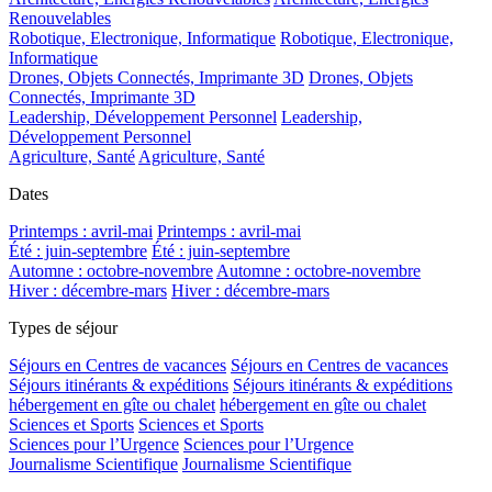
Renouvelables
Robotique, Electronique, Informatique
Robotique, Electronique,
Informatique
Drones, Objets Connectés, Imprimante 3D
Drones, Objets
Connectés, Imprimante 3D
Leadership, Développement Personnel
Leadership,
Développement Personnel
Agriculture, Santé
Agriculture, Santé
Dates
Printemps : avril-mai
Printemps : avril-mai
Été : juin-septembre
Été : juin-septembre
Automne : octobre-novembre
Automne : octobre-novembre
Hiver : décembre-mars
Hiver : décembre-mars
Types de séjour
Séjours en Centres de vacances
Séjours en Centres de vacances
Séjours itinérants & expéditions
Séjours itinérants & expéditions
hébergement en gîte ou chalet
hébergement en gîte ou chalet
Sciences et Sports
Sciences et Sports
Sciences pour l’Urgence
Sciences pour l’Urgence
Journalisme Scientifique
Journalisme Scientifique