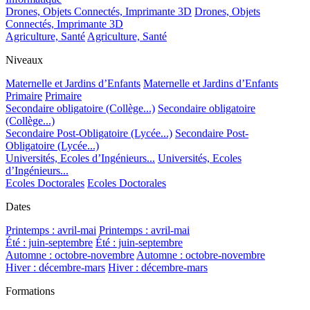
Drones, Objets Connectés, Imprimante 3D
Drones, Objets
Connectés, Imprimante 3D
Agriculture, Santé
Agriculture, Santé
Niveaux
Maternelle et Jardins d’Enfants
Maternelle et Jardins d’Enfants
Primaire
Primaire
Secondaire obligatoire (Collège...)
Secondaire obligatoire
(Collège...)
Secondaire Post-Obligatoire (Lycée...)
Secondaire Post-
Obligatoire (Lycée...)
Universités, Ecoles d’Ingénieurs...
Universités, Ecoles
d’Ingénieurs...
Ecoles Doctorales
Ecoles Doctorales
Dates
Printemps : avril-mai
Printemps : avril-mai
Été : juin-septembre
Été : juin-septembre
Automne : octobre-novembre
Automne : octobre-novembre
Hiver : décembre-mars
Hiver : décembre-mars
Formations