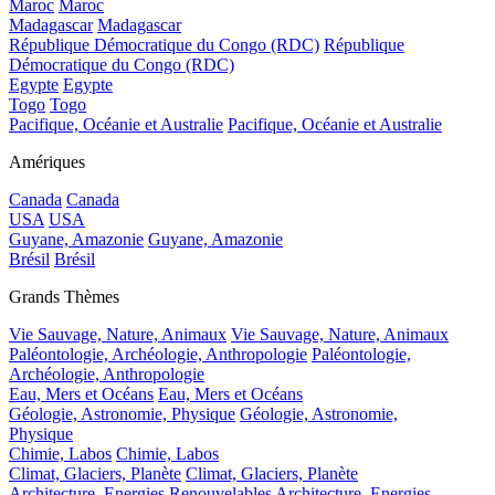
Maroc
Maroc
Madagascar
Madagascar
République Démocratique du Congo (RDC)
République
Démocratique du Congo (RDC)
Egypte
Egypte
Togo
Togo
Pacifique, Océanie et Australie
Pacifique, Océanie et Australie
Amériques
Canada
Canada
USA
USA
Guyane, Amazonie
Guyane, Amazonie
Brésil
Brésil
Grands Thèmes
Vie Sauvage, Nature, Animaux
Vie Sauvage, Nature, Animaux
Paléontologie, Archéologie, Anthropologie
Paléontologie,
Archéologie, Anthropologie
Eau, Mers et Océans
Eau, Mers et Océans
Géologie, Astronomie, Physique
Géologie, Astronomie,
Physique
Chimie, Labos
Chimie, Labos
Climat, Glaciers, Planète
Climat, Glaciers, Planète
Architecture, Energies Renouvelables
Architecture, Energies