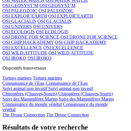
OSI WATER WATCH
OSI WATER WATCH
OSI GEOSYST’M
OSI GEOSYST’M
OSI PALEOZOIC
OSI PALEOZOIC
OSI EXPLOR’EARTH
OSI EXPLOR’EARTH
OSI GLACIALIS
OSI GLACIALIS
OSI UNIVERS
OSI UNIVERS
OSI ECOLOGIS
OSI ECOLOGIS
OSI DRONE FOR SCIENCE
OSI DRONE FOR SCIENCE
OSI CHIP HACKADEMY
OSI CHIP HACKADEMY
OSI EXCELLENCE
OSI EXCELLENCE
OSI WILD ATTITUDE
OSI WILD ATTITUDE
OSI IROKO
OSI IROKO
Dispositifs transversaux
Tortues marines
Tortues marines
Connaissance de l’Eau
Connaissance de l’Eau
Suivi animal non invasif
Suivi animal non invasif
Chiroptères (Chauves-Souris)
Chiroptères (Chauves-Souris)
Suivi des Mammifères Marins
Suivi des Mammifères Marins
Connaissance du monde végétal
Connaissance du monde
végétal
The Drone Connection
The Drone Connection
Résultats de votre recherche