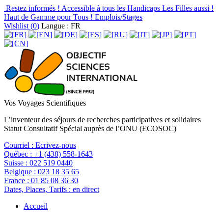
Restez informés !
Accessible à tous les Handicaps
Les Filles aussi !
Haut de Gamme pour Tous !
Emplois/Stages
Wishlist (
0
)
Langue : FR
Vos Voyages Scientifiques
L’inventeur des séjours de recherches participatives et solidaires
Statut Consultatif Spécial auprès de l’ONU (ECOSOC)
Courriel :
Ecrivez-nous
Québec :
+1 (438) 558-1643
Suisse :
022 519 0440
Belgique :
023 18 35 65
France :
01 85 08 36 30
Dates, Places, Tarifs :
en direct
Accueil