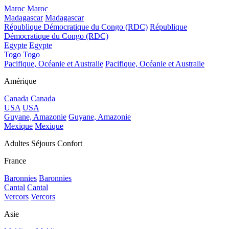
Maroc
Maroc
Madagascar
Madagascar
République Démocratique du Congo (RDC)
République
Démocratique du Congo (RDC)
Egypte
Egypte
Togo
Togo
Pacifique, Océanie et Australie
Pacifique, Océanie et Australie
Amérique
Canada
Canada
USA
USA
Guyane, Amazonie
Guyane, Amazonie
Mexique
Mexique
Adultes Séjours Confort
France
Baronnies
Baronnies
Cantal
Cantal
Vercors
Vercors
Asie