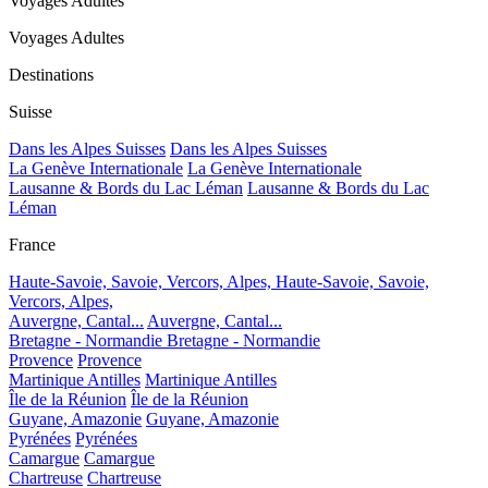
Voyages Adultes
Voyages Adultes
Destinations
Suisse
Dans les Alpes Suisses
Dans les Alpes Suisses
La Genève Internationale
La Genève Internationale
Lausanne & Bords du Lac Léman
Lausanne & Bords du Lac
Léman
France
Haute-Savoie, Savoie, Vercors, Alpes,
Haute-Savoie, Savoie,
Vercors, Alpes,
Auvergne, Cantal...
Auvergne, Cantal...
Bretagne - Normandie
Bretagne - Normandie
Provence
Provence
Martinique Antilles
Martinique Antilles
Île de la Réunion
Île de la Réunion
Guyane, Amazonie
Guyane, Amazonie
Pyrénées
Pyrénées
Camargue
Camargue
Chartreuse
Chartreuse