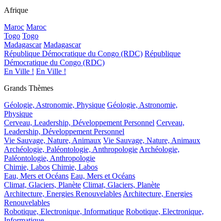
Afrique
Maroc
Maroc
Togo
Togo
Madagascar
Madagascar
République Démocratique du Congo (RDC)
République
Démocratique du Congo (RDC)
En Ville !
En Ville !
Grands Thèmes
Géologie, Astronomie, Physique
Géologie, Astronomie,
Physique
Cerveau, Leadership, Développement Personnel
Cerveau,
Leadership, Développement Personnel
Vie Sauvage, Nature, Animaux
Vie Sauvage, Nature, Animaux
Archéologie, Paléontologie, Anthropologie
Archéologie,
Paléontologie, Anthropologie
Chimie, Labos
Chimie, Labos
Eau, Mers et Océans
Eau, Mers et Océans
Climat, Glaciers, Planète
Climat, Glaciers, Planète
Architecture, Energies Renouvelables
Architecture, Energies
Renouvelables
Robotique, Electronique, Informatique
Robotique, Electronique,
Informatique