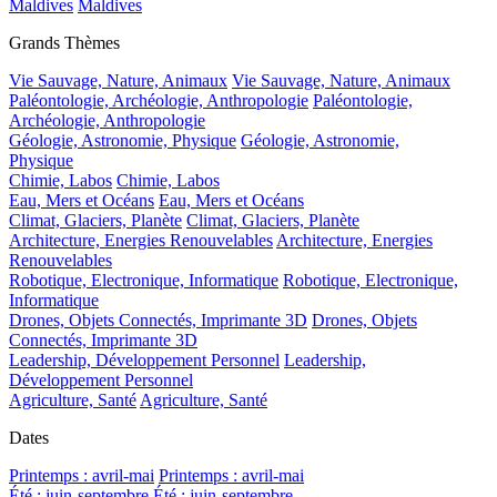
Maldives
Maldives
Grands Thèmes
Vie Sauvage, Nature, Animaux
Vie Sauvage, Nature, Animaux
Paléontologie, Archéologie, Anthropologie
Paléontologie,
Archéologie, Anthropologie
Géologie, Astronomie, Physique
Géologie, Astronomie,
Physique
Chimie, Labos
Chimie, Labos
Eau, Mers et Océans
Eau, Mers et Océans
Climat, Glaciers, Planète
Climat, Glaciers, Planète
Architecture, Energies Renouvelables
Architecture, Energies
Renouvelables
Robotique, Electronique, Informatique
Robotique, Electronique,
Informatique
Drones, Objets Connectés, Imprimante 3D
Drones, Objets
Connectés, Imprimante 3D
Leadership, Développement Personnel
Leadership,
Développement Personnel
Agriculture, Santé
Agriculture, Santé
Dates
Printemps : avril-mai
Printemps : avril-mai
Été : juin-septembre
Été : juin-septembre