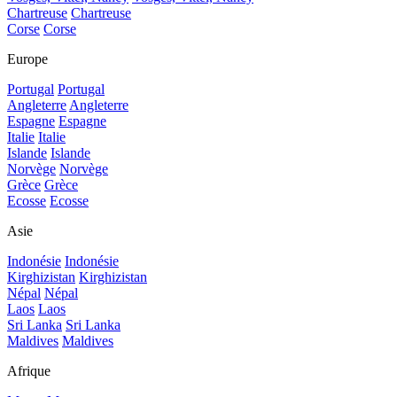
Chartreuse
Chartreuse
Corse
Corse
Europe
Portugal
Portugal
Angleterre
Angleterre
Espagne
Espagne
Italie
Italie
Islande
Islande
Norvège
Norvège
Grèce
Grèce
Ecosse
Ecosse
Asie
Indonésie
Indonésie
Kirghizistan
Kirghizistan
Népal
Népal
Laos
Laos
Sri Lanka
Sri Lanka
Maldives
Maldives
Afrique