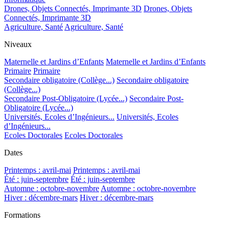
Drones, Objets Connectés, Imprimante 3D
Drones, Objets
Connectés, Imprimante 3D
Agriculture, Santé
Agriculture, Santé
Niveaux
Maternelle et Jardins d’Enfants
Maternelle et Jardins d’Enfants
Primaire
Primaire
Secondaire obligatoire (Collège...)
Secondaire obligatoire
(Collège...)
Secondaire Post-Obligatoire (Lycée...)
Secondaire Post-
Obligatoire (Lycée...)
Universités, Ecoles d’Ingénieurs...
Universités, Ecoles
d’Ingénieurs...
Ecoles Doctorales
Ecoles Doctorales
Dates
Printemps : avril-mai
Printemps : avril-mai
Été : juin-septembre
Été : juin-septembre
Automne : octobre-novembre
Automne : octobre-novembre
Hiver : décembre-mars
Hiver : décembre-mars
Formations