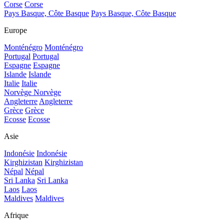
Corse
Corse
Pays Basque, Côte Basque
Pays Basque, Côte Basque
Europe
Monténégro
Monténégro
Portugal
Portugal
Espagne
Espagne
Islande
Islande
Italie
Italie
Norvège
Norvège
Angleterre
Angleterre
Grèce
Grèce
Ecosse
Ecosse
Asie
Indonésie
Indonésie
Kirghizistan
Kirghizistan
Népal
Népal
Sri Lanka
Sri Lanka
Laos
Laos
Maldives
Maldives
Afrique