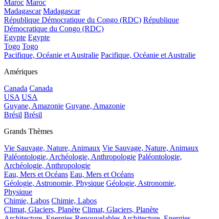
Maroc
Maroc
Madagascar
Madagascar
République Démocratique du Congo (RDC)
République
Démocratique du Congo (RDC)
Egypte
Egypte
Togo
Togo
Pacifique, Océanie et Australie
Pacifique, Océanie et Australie
Amériques
Canada
Canada
USA
USA
Guyane, Amazonie
Guyane, Amazonie
Brésil
Brésil
Grands Thèmes
Vie Sauvage, Nature, Animaux
Vie Sauvage, Nature, Animaux
Paléontologie, Archéologie, Anthropologie
Paléontologie,
Archéologie, Anthropologie
Eau, Mers et Océans
Eau, Mers et Océans
Géologie, Astronomie, Physique
Géologie, Astronomie,
Physique
Chimie, Labos
Chimie, Labos
Climat, Glaciers, Planète
Climat, Glaciers, Planète
Architecture, Energies Renouvelables
Architecture, Energies