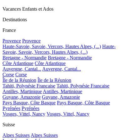
Vacances Enfants et Ados
Destinations
France
Provence
Provence
Haute-Savoie, Savoie, Vercors, Hautes Alpes, (...)
Haute-
Savoie, Savoie, Vercors, Hautes Alpes, (...)
Bretagne - Normandie
Bretagne - Normandie
Côte Atlantique
Côte Atlantique
Auvergne, Cantal...
Auvergne, Cantal...
Corse
Corse
Île de la Réunion
Île de la Réunion
Tahiti, Polynésie Française
Tahiti, Polynésie Française
Antilles, Martinique
Antilles, Martinique
Guyane, Amazonie
Guyane, Amazonie
Pays Basque, Côte Basque
Pays Basque, Côte Basque
Pyrénées
Pyrénées
Vosges, Vittel, Nancy
Vosges, Vittel, Nancy
Suisse
Alpes Suisses
Alpes Suisses