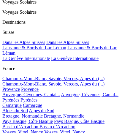
Voyages Scolaires
Voyages Scolaires
Destinations
Suisse
Dans les Alpes Suisses
Dans les Alpes Suisses
Lausanne & Bords du Lac Léman
Lausanne & Bords du Lac
Léman
La Genève Internationale
La Genève Internationale
France
Chamonix-Mont-Blanc, Savoie, Vercors, Alpes du (...)
Chamonix-Mont-Blanc, Savoie, Vercors, Alpes du (...)
Provence
Provence
Auvergne, Cévennes, Cantal...
Auvergne, Cévennes, Cantal...
Pyrénées
Pyrénées
Camargue
Camargue
Alpes du Sud
Alpes du Sud
Bretagne, Normandie
Bretagne, Normandie
Pays Basque, Côte Basque
Pays Basque, Côte Basque
Bassin d’Arcachon
Bassin d’Arcachon
Vosges, Vittel, Nancy
Vosges, Vittel, Nancy