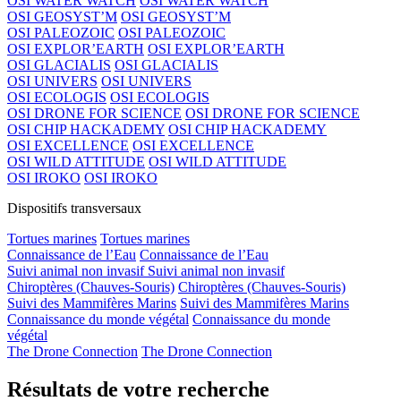
OSI WATER WATCH
OSI WATER WATCH
OSI GEOSYST’M
OSI GEOSYST’M
OSI PALEOZOIC
OSI PALEOZOIC
OSI EXPLOR’EARTH
OSI EXPLOR’EARTH
OSI GLACIALIS
OSI GLACIALIS
OSI UNIVERS
OSI UNIVERS
OSI ECOLOGIS
OSI ECOLOGIS
OSI DRONE FOR SCIENCE
OSI DRONE FOR SCIENCE
OSI CHIP HACKADEMY
OSI CHIP HACKADEMY
OSI EXCELLENCE
OSI EXCELLENCE
OSI WILD ATTITUDE
OSI WILD ATTITUDE
OSI IROKO
OSI IROKO
Dispositifs transversaux
Tortues marines
Tortues marines
Connaissance de l’Eau
Connaissance de l’Eau
Suivi animal non invasif
Suivi animal non invasif
Chiroptères (Chauves-Souris)
Chiroptères (Chauves-Souris)
Suivi des Mammifères Marins
Suivi des Mammifères Marins
Connaissance du monde végétal
Connaissance du monde
végétal
The Drone Connection
The Drone Connection
Résultats de votre recherche