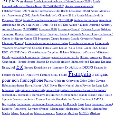
Anglais
Angleterre
Année internationale de la Désertification (2006)
Année
4/910
internationale de la Planète Terre (2007-2008-2009)
Année internationale de
1/910
11/910
l’Héliophysique (2007)
Année internationale des Récifs Coralliens (2008)
Année Mondiale
2/910
15/910
de l’Astronomie (2009)
Année Mondiale de la Chimie (2011)
Année Mondiale de la
5/910
3/910
2/910
74/910
Physique (2005)
Année Polaire Internationale (2007-2008)
Architectes du Futur
Assertivité
23/910
18/910
2/910
1/910
2/910
Astronomie été 2024
Au Fil de l’Arbre
Au Fil de l’Eau
Auditif / auditifs
Australie
Autisme /
423/910
4/910
4/910
1/910
2/910
Automne
Autiste / Autistes
Automne 2016
Auvergne (France)
Baleines Açores
Baleines
1/910
76/910
1/910
13/910
109/910
Tadoussac
Basque
Biodiversita
Brésil
Bretagne (France)
Camps de Séjour / Camp de Séjour /
5/910
12/910
4/910
2/910
1/910
Camps de Séjours
Camps FBI Printemps
Camps Sciences
Canada
Cévennes (France)
1/910
4/910
3/910
Cévennes (France)
Colonie de vacances / Valais / Suisse
Colonies de vacances
Colonies de
1/910
1/910
1/910
2/910
Vacances et Coronavirus
Colonies Futées
Colos Ecolos / Colo Ecolo
Congo RDC
Congo
1/910
16/910
1/910
2/910
1/910
RDC - OUEST
Corse
Côte Atlantique
Dauphin / Baleine
Déficient / déficience / déficients
1/910
1/910
14/910
Développement de la recherche
Développement de la Recherche
Drôme provençale
Drones
1/910
1/910
1/910
14/910
2/910
19/910
13/910
250/910
Connection !
Ecosse
Ecosse
Egypte
En cours de création
Ennui profond
Espagne
Espagne
696/910
10/910
174/910
261/910
4/910
Eté
Espagnol
Expéditions DROPS
Europe
Expédition de l’automne
Falaises de
2/910
100/910
910/910
497/910
Français
Français
Fossiles du Sud de l’Angleterre
Familles
Félin / Félidés
pour non francophone
283/910
36/910
1/910
1/910
1/910
1/910
2/910
France
Géologie
Géosyst’m
Grêce
Grêce
Guyane
2/910
2/910
150/910
23/910
9/910
2/910
Habitats nordiques
Hawaï
Hawaï (USA)
Hiver
Hiver Nouvel-An et Février
Ice Land Lab
2/910
Indonésie
Intégration scolaire / intégration / intégrative / inclusion / inclusif / inclusive /
2/910
10/910
9/910
9/910
76/910
5/910
ségrégation / ségrégatif / ségrégative
intelligence exceptionnelle
Islande
Islande
Italie
Italien
2/910
5/910
101/910
Japonais
Jeunesse en Action Europe
Journée Mondiale des Zones Humides RAMSAR
5/910
3/910
1/910
1/910
1/910
2/910
60/910
Kyrgyzstan
La Réunion
La Réunion Océan Indien
La Rochelle
Laos
Laos
Lausanne (Suisse)
1/910
5/910
5/910
1/910
2/910
Londres (Angleterre)
Lorraine (France)
Madagascar
Madagascar
Maldives
Mammifères
9/910
8/910
2/910
1/910
1/910
28/910
38/910
Marins
Maroc
Martinique
Mental / mentaux
Mexique
Mexique
MINEO
Missions