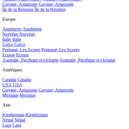
Guyane, Amazonie
Guyane, Amazonie
Île de la Réunion
Île de la Réunion
Europe
Angleterre
Angleterre
Norvège
Norvège
Italie
Italie
Grèce
Grèce
Portugal, Les Acores
Portugal, Les Acores
Ecosse
Ecosse
Australie, Pacifique et Océanie
Australie, Pacifique et Océanie
Amériques
Canada
Canada
USA
USA
Guyane, Amazonie
Guyane, Amazonie
Mexique
Mexique
Asie
Kirghizistan
Kirghizistan
Népal
Népal
Laos
Laos