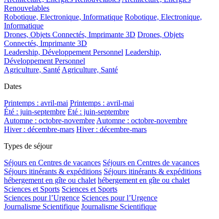
Renouvelables
Robotique, Electronique, Informatique
Robotique, Electronique,
Informatique
Drones, Objets Connectés, Imprimante 3D
Drones, Objets
Connectés, Imprimante 3D
Leadership, Développement Personnel
Leadership,
Développement Personnel
Agriculture, Santé
Agriculture, Santé
Dates
Printemps : avril-mai
Printemps : avril-mai
Été : juin-septembre
Été : juin-septembre
Automne : octobre-novembre
Automne : octobre-novembre
Hiver : décembre-mars
Hiver : décembre-mars
Types de séjour
Séjours en Centres de vacances
Séjours en Centres de vacances
Séjours itinérants & expéditions
Séjours itinérants & expéditions
hébergement en gîte ou chalet
hébergement en gîte ou chalet
Sciences et Sports
Sciences et Sports
Sciences pour l’Urgence
Sciences pour l’Urgence
Journalisme Scientifique
Journalisme Scientifique