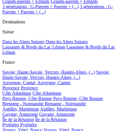
Grands-parents + Enfants
Grands-parents + Enfants
3 générations : G-Parents + Parents + (...)
3 générations : G-
Parents + Parents + (...)
Destinations
Suisse
Dans les Alpes Suisses
Dans les Alpes Suisses
Lausanne & Bords du Lac Léman
Lausanne & Bords du Lac
Léman
France
Savoie, Haute-Savoie, Vercors, Hautes-Alpes, (...)
Savoie,
Haute-Savoie, Vercors, Hautes-Alpes, (...)
Auvergne, Cantal,
Auvergne, Cantal,
Provence
Provence
Côte Atlantique
Côte Atlantique
Pays Basque, Côte Basque
Pays Basque, Côte Basque
Bretagne - Normandie
Bretagne - Normandie
Antilles, Martinique
Antilles, Martinique
Guyane, Amazonie
Guyane, Amazonie
Île de la Réunion
Île de la Réunion
Pyrénées
Pyrénées
Vosges, Vittel, Nancy
Vosges, Vittel, Nancy