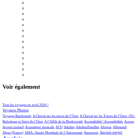
Voir également
94/910
217/910
Tous les voyages en avril 2026 !
152/910
Voyages Photos
4/910
5/910
Voyages Randonnée
A Cheval sur les traces de l’Ours
A Cheval sur les Traces de l’Ours -OU-
5/910
2/910
2/910
1/910
Robotique et Suivi de l’Ours
A l’Affût de la Biodiversité
Accessibilité / Accessibilités
Acores
2/910
100/910
26/910
12/910
2/910
69/910
19/910
Açores routard
Acoustique musicale
ACQ
Adultes
Adultes/Familles
Afrique
Allemand
11/910
5/910
249/910
705/910
Ancien projet
Alpes (France)
AMA / Année Mondiale de l’Astronomie
Amazonie
64/910
6/910
13/910