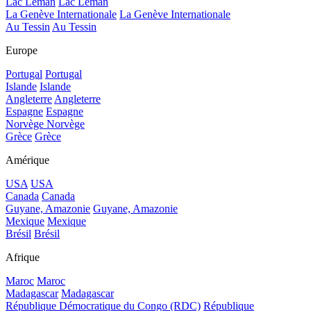
Lac Léman
Lac Léman
La Genève Internationale
La Genève Internationale
Au Tessin
Au Tessin
Europe
Portugal
Portugal
Islande
Islande
Angleterre
Angleterre
Espagne
Espagne
Norvège
Norvège
Grèce
Grèce
Amérique
USA
USA
Canada
Canada
Guyane, Amazonie
Guyane, Amazonie
Mexique
Mexique
Brésil
Brésil
Afrique
Maroc
Maroc
Madagascar
Madagascar
République Démocratique du Congo (RDC)
République