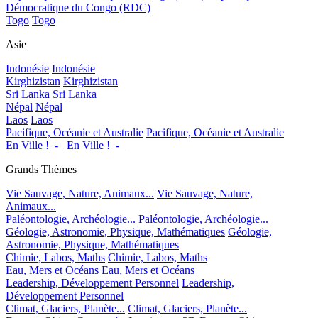
Démocratique du Congo (RDC)
Togo
Togo
Asie
Indonésie
Indonésie
Kirghizistan
Kirghizistan
Sri Lanka
Sri Lanka
Népal
Népal
Laos
Laos
Pacifique, Océanie et Australie
Pacifique, Océanie et Australie
En Ville !_-_
En Ville !_-_
Grands Thèmes
Vie Sauvage, Nature, Animaux...
Vie Sauvage, Nature,
Animaux...
Paléontologie, Archéologie...
Paléontologie, Archéologie...
Géologie, Astronomie, Physique, Mathématiques
Géologie,
Astronomie, Physique, Mathématiques
Chimie, Labos, Maths
Chimie, Labos, Maths
Eau, Mers et Océans
Eau, Mers et Océans
Leadership, Développement Personnel
Leadership,
Développement Personnel
Climat, Glaciers, Planète...
Climat, Glaciers, Planète...