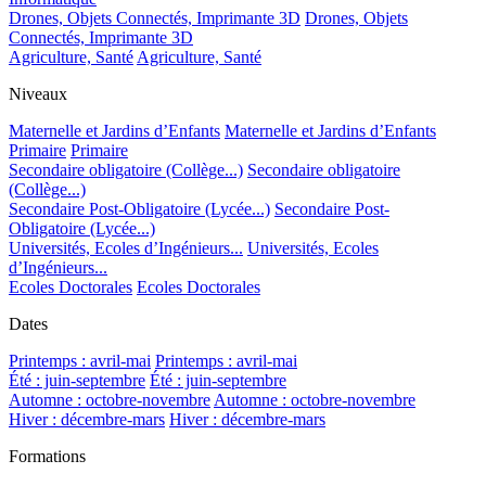
Drones, Objets Connectés, Imprimante 3D
Drones, Objets
Connectés, Imprimante 3D
Agriculture, Santé
Agriculture, Santé
Niveaux
Maternelle et Jardins d’Enfants
Maternelle et Jardins d’Enfants
Primaire
Primaire
Secondaire obligatoire (Collège...)
Secondaire obligatoire
(Collège...)
Secondaire Post-Obligatoire (Lycée...)
Secondaire Post-
Obligatoire (Lycée...)
Universités, Ecoles d’Ingénieurs...
Universités, Ecoles
d’Ingénieurs...
Ecoles Doctorales
Ecoles Doctorales
Dates
Printemps : avril-mai
Printemps : avril-mai
Été : juin-septembre
Été : juin-septembre
Automne : octobre-novembre
Automne : octobre-novembre
Hiver : décembre-mars
Hiver : décembre-mars
Formations