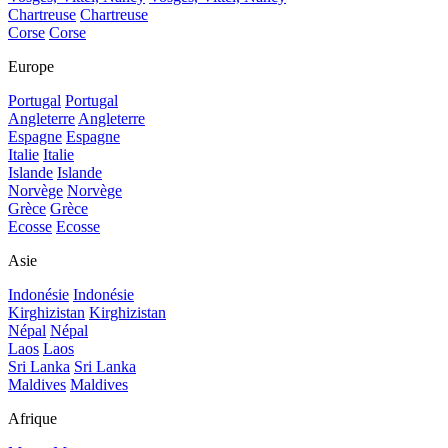
Chartreuse
Chartreuse
Corse
Corse
Europe
Portugal
Portugal
Angleterre
Angleterre
Espagne
Espagne
Italie
Italie
Islande
Islande
Norvège
Norvège
Grèce
Grèce
Ecosse
Ecosse
Asie
Indonésie
Indonésie
Kirghizistan
Kirghizistan
Népal
Népal
Laos
Laos
Sri Lanka
Sri Lanka
Maldives
Maldives
Afrique