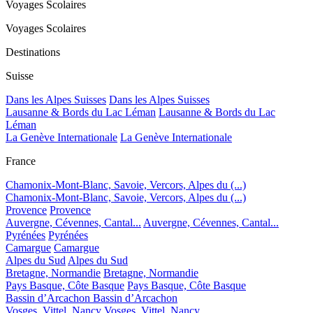
Voyages Scolaires
Voyages Scolaires
Destinations
Suisse
Dans les Alpes Suisses
Dans les Alpes Suisses
Lausanne & Bords du Lac Léman
Lausanne & Bords du Lac
Léman
La Genève Internationale
La Genève Internationale
France
Chamonix-Mont-Blanc, Savoie, Vercors, Alpes du (...)
Chamonix-Mont-Blanc, Savoie, Vercors, Alpes du (...)
Provence
Provence
Auvergne, Cévennes, Cantal...
Auvergne, Cévennes, Cantal...
Pyrénées
Pyrénées
Camargue
Camargue
Alpes du Sud
Alpes du Sud
Bretagne, Normandie
Bretagne, Normandie
Pays Basque, Côte Basque
Pays Basque, Côte Basque
Bassin d’Arcachon
Bassin d’Arcachon
Vosges, Vittel, Nancy
Vosges, Vittel, Nancy