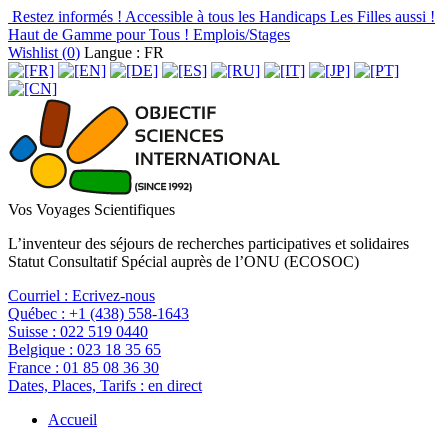
Restez informés !
Accessible à tous les Handicaps
Les Filles aussi !
Haut de Gamme pour Tous !
Emplois/Stages
Wishlist (
0
)
Langue : FR
Vos Voyages Scientifiques
L’inventeur des séjours de recherches participatives et solidaires
Statut Consultatif Spécial auprès de l’ONU (ECOSOC)
Courriel :
Ecrivez-nous
Québec :
+1 (438) 558-1643
Suisse :
022 519 0440
Belgique :
023 18 35 65
France :
01 85 08 36 30
Dates, Places, Tarifs :
en direct
Accueil