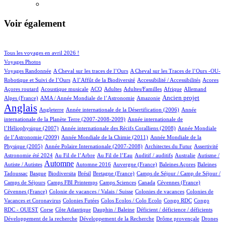
Voir également
33/529
72/529
Tous les voyages en avril 2026 !
58/529
Voyages Photos
4/529
4/529
Voyages Randonnée
A Cheval sur les traces de l’Ours
A Cheval sur les Traces de l’Ours -OU-
2/529
1/529
2/529
1/529
Robotique et Suivi de l’Ours
A l’Affût de la Biodiversité
Accessibilité / Accessibilités
Acores
1/529
33/529
19/529
14/529
2/529
22/529
17/529
Açores routard
Acoustique musicale
ACQ
Adultes
Adultes/Familles
Afrique
Allemand
11/529
2/529
178/529
408/529
Ancien projet
Alpes (France)
AMA / Année Mondiale de l’Astronomie
Amazonie
Anglais
63/529
6/529
13/529
Angleterre
Année internationale de la Désertification (2006)
Année
4/529
internationale de la Planète Terre (2007-2008-2009)
Année internationale de
1/529
11/529
l’Héliophysique (2007)
Année internationale des Récifs Coralliens (2008)
Année Mondiale
2/529
14/529
de l’Astronomie (2009)
Année Mondiale de la Chimie (2011)
Année Mondiale de la
5/529
2/529
1/529
11/529
Physique (2005)
Année Polaire Internationale (2007-2008)
Architectes du Futur
Assertivité
12/529
6/529
1/529
1/529
1/529
Astronomie été 2024
Au Fil de l’Arbre
Au Fil de l’Eau
Auditif / auditifs
Australie
Autisme /
240/529
3/529
5/529
1/529
2/529
Automne
Autiste / Autistes
Automne 2016
Auvergne (France)
Baleines Açores
Baleines
1/529
49/529
1/529
9/529
34/529
Tadoussac
Basque
Biodiversita
Brésil
Bretagne (France)
Camps de Séjour / Camp de Séjour /
1/529
3/529
4/529
2/529
1/529
Camps de Séjours
Camps FBI Printemps
Camps Sciences
Canada
Cévennes (France)
1/529
2/529
3/529
Cévennes (France)
Colonie de vacances / Valais / Suisse
Colonies de vacances
Colonies de
1/529
1/529
1/529
2/529
Vacances et Coronavirus
Colonies Futées
Colos Ecolos / Colo Ecolo
Congo RDC
Congo
1/529
11/529
1/529
1/529
1/529
RDC - OUEST
Corse
Côte Atlantique
Dauphin / Baleine
Déficient / déficience / déficients
1/529
1/529
11/529
Développement de la recherche
Développement de la Recherche
Drôme provençale
Drones