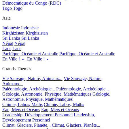
Démocratique du Congo (RDC)
Togo
Togo
Asie
Indonésie
Indonésie
Kirghizistan
Kirghizistan
Sri Lanka
Sri Lanka
Népal
Népal
Laos
Laos
Pacifique, Océanie et Australie
Pacifique, Océanie et Australie
En Ville !_-_
En Ville !_-_
Grands Thèmes
Vie Sauvage, Nature, Animaux...
Vie Sauvage, Nature,
Animaux...
Paléontologie, Archéologie...
Paléontologie, Archéologie...
Géologie, Astronomie, Physique, Mathématiques
Géologie,
Astronomie, Physique, Mathématiques
Chimie, Labos, Maths
Chimie, Labos, Maths
Eau, Mers et Océans
Eau, Mers et Océans
Leadership, Développement Personnel
Leadership,
Développement Personnel
Climat, Glaciers, Planète...
Climat, Glaciers, Planète...