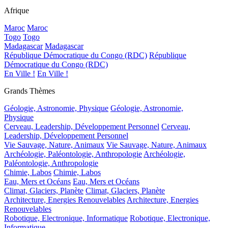
Afrique
Maroc
Maroc
Togo
Togo
Madagascar
Madagascar
République Démocratique du Congo (RDC)
République
Démocratique du Congo (RDC)
En Ville !
En Ville !
Grands Thèmes
Géologie, Astronomie, Physique
Géologie, Astronomie,
Physique
Cerveau, Leadership, Développement Personnel
Cerveau,
Leadership, Développement Personnel
Vie Sauvage, Nature, Animaux
Vie Sauvage, Nature, Animaux
Archéologie, Paléontologie, Anthropologie
Archéologie,
Paléontologie, Anthropologie
Chimie, Labos
Chimie, Labos
Eau, Mers et Océans
Eau, Mers et Océans
Climat, Glaciers, Planète
Climat, Glaciers, Planète
Architecture, Energies Renouvelables
Architecture, Energies
Renouvelables
Robotique, Electronique, Informatique
Robotique, Electronique,
Informatique