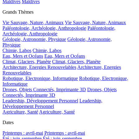
Maldives
Maldives
Grands Thèmes
Vie Sauvage, Nature, Animaux
Vie Sauvage, Nature, Animaux
Paléontologie, Archéologie, Anthropologie
Paléontologie,
Archéologie, Anthropologie
Géologie, Astronomie, Physique
Géologie, Astronomie,
Physique
Chimie, Labos
Chimie, Labos
Eau, Mers et Océans
Eau, Mers et Océans
Climat, Glaciers, Planète
Climat, Glaciers, Planète
Architecture, Energies Renouvelables
Architecture, Energies
Renouvelables
Robotique, Electronique, Informatique
Robotique, Electronique,
Informatique
Drones, Objets Connectés, Imprimante 3D
Drones, Objets
Connectés, Imprimante 3D
Leadership, Développement Personnel
Leadership,
Développement Personnel
Agriculture, Santé
Agriculture, Santé
Dates
Printemps : avril-mai
Printemps : avril-mai
Été : juin-septembre
Été : juin-septembre