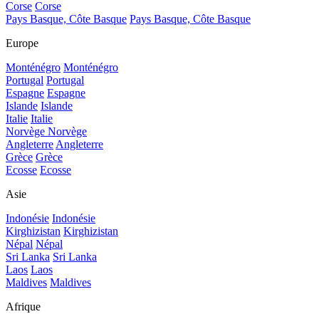
Corse
Corse
Pays Basque, Côte Basque
Pays Basque, Côte Basque
Europe
Monténégro
Monténégro
Portugal
Portugal
Espagne
Espagne
Islande
Islande
Italie
Italie
Norvège
Norvège
Angleterre
Angleterre
Grèce
Grèce
Ecosse
Ecosse
Asie
Indonésie
Indonésie
Kirghizistan
Kirghizistan
Népal
Népal
Sri Lanka
Sri Lanka
Laos
Laos
Maldives
Maldives
Afrique