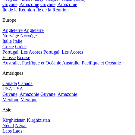
Guyane, Amazonie
Guyane, Amazonie
Île de la Réunion
Île de la Réunion
Europe
Angleterre
Angleterre
Norvège
Norvège
Italie
Italie
Grèce
Grèce
Portugal, Les Acores
Portugal, Les Acores
Ecosse
Ecosse
Australie, Pacifique et Océanie
Australie, Pacifique et Océanie
Amériques
Canada
Canada
USA
USA
Guyane, Amazonie
Guyane, Amazonie
Mexique
Mexique
Asie
Kirghizistan
Kirghizistan
Népal
Népal
Laos
Laos