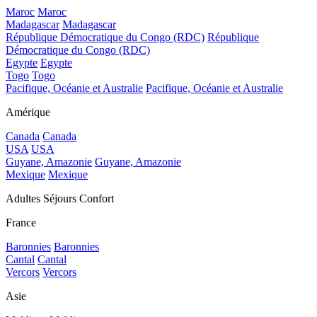
Maroc
Maroc
Madagascar
Madagascar
République Démocratique du Congo (RDC)
République
Démocratique du Congo (RDC)
Egypte
Egypte
Togo
Togo
Pacifique, Océanie et Australie
Pacifique, Océanie et Australie
Amérique
Canada
Canada
USA
USA
Guyane, Amazonie
Guyane, Amazonie
Mexique
Mexique
Adultes Séjours Confort
France
Baronnies
Baronnies
Cantal
Cantal
Vercors
Vercors
Asie