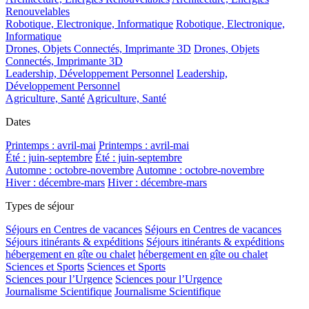
Renouvelables
Robotique, Electronique, Informatique
Robotique, Electronique,
Informatique
Drones, Objets Connectés, Imprimante 3D
Drones, Objets
Connectés, Imprimante 3D
Leadership, Développement Personnel
Leadership,
Développement Personnel
Agriculture, Santé
Agriculture, Santé
Dates
Printemps : avril-mai
Printemps : avril-mai
Été : juin-septembre
Été : juin-septembre
Automne : octobre-novembre
Automne : octobre-novembre
Hiver : décembre-mars
Hiver : décembre-mars
Types de séjour
Séjours en Centres de vacances
Séjours en Centres de vacances
Séjours itinérants & expéditions
Séjours itinérants & expéditions
hébergement en gîte ou chalet
hébergement en gîte ou chalet
Sciences et Sports
Sciences et Sports
Sciences pour l’Urgence
Sciences pour l’Urgence
Journalisme Scientifique
Journalisme Scientifique