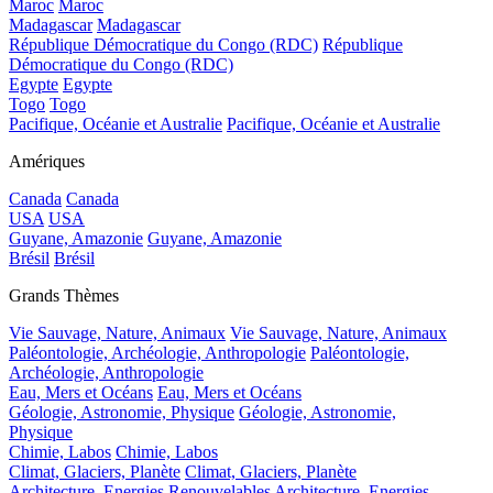
Maroc
Maroc
Madagascar
Madagascar
République Démocratique du Congo (RDC)
République
Démocratique du Congo (RDC)
Egypte
Egypte
Togo
Togo
Pacifique, Océanie et Australie
Pacifique, Océanie et Australie
Amériques
Canada
Canada
USA
USA
Guyane, Amazonie
Guyane, Amazonie
Brésil
Brésil
Grands Thèmes
Vie Sauvage, Nature, Animaux
Vie Sauvage, Nature, Animaux
Paléontologie, Archéologie, Anthropologie
Paléontologie,
Archéologie, Anthropologie
Eau, Mers et Océans
Eau, Mers et Océans
Géologie, Astronomie, Physique
Géologie, Astronomie,
Physique
Chimie, Labos
Chimie, Labos
Climat, Glaciers, Planète
Climat, Glaciers, Planète
Architecture, Energies Renouvelables
Architecture, Energies