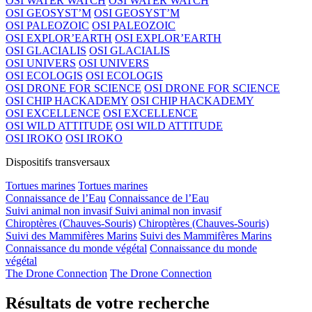
OSI WATER WATCH
OSI WATER WATCH
OSI GEOSYST’M
OSI GEOSYST’M
OSI PALEOZOIC
OSI PALEOZOIC
OSI EXPLOR’EARTH
OSI EXPLOR’EARTH
OSI GLACIALIS
OSI GLACIALIS
OSI UNIVERS
OSI UNIVERS
OSI ECOLOGIS
OSI ECOLOGIS
OSI DRONE FOR SCIENCE
OSI DRONE FOR SCIENCE
OSI CHIP HACKADEMY
OSI CHIP HACKADEMY
OSI EXCELLENCE
OSI EXCELLENCE
OSI WILD ATTITUDE
OSI WILD ATTITUDE
OSI IROKO
OSI IROKO
Dispositifs transversaux
Tortues marines
Tortues marines
Connaissance de l’Eau
Connaissance de l’Eau
Suivi animal non invasif
Suivi animal non invasif
Chiroptères (Chauves-Souris)
Chiroptères (Chauves-Souris)
Suivi des Mammifères Marins
Suivi des Mammifères Marins
Connaissance du monde végétal
Connaissance du monde
végétal
The Drone Connection
The Drone Connection
Résultats de votre recherche