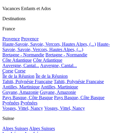
Vacances Enfants et Ados
Destinations
France
Provence
Provence
Haute-Savoie, Savoie, Vercors, Hautes Alpes, (...)
Haute-
Savoie, Savoie, Vercors, Hautes Alpes, (...)
Bretagne - Normandie
Bretagne - Normandie
Côte Atlantique
Côte Atlantique
Auvergne, Cantal...
Auvergne, Cantal...
Corse
Corse
Île de la Réunion
Île de la Réunion
Tahiti, Polynésie Française
Tahiti, Polynésie Française
Antilles, Martinique
Antilles, Martinique
Guyane, Amazonie
Guyane, Amazonie
Pays Basque, Côte Basque
Pays Basque, Côte Basque
Pyrénées
Pyrénées
Vosges, Vittel, Nancy
Vosges, Vittel, Nancy
Suisse
Alpes Suisses
Alpes Suisses