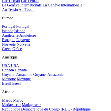
Lac Léman
Lac Léman
La Genève Internationale
La Genève Internationale
Au Tessin
Au Tessin
Europe
Portugal
Portugal
Islande
Islande
Angleterre
Angleterre
Espagne
Espagne
Norvège
Norvège
Grèce
Grèce
Amérique
USA
USA
Canada
Canada
Guyane, Amazonie
Guyane, Amazonie
Mexique
Mexique
Brésil
Brésil
Afrique
Maroc
Maroc
Madagascar
Madagascar
République Démocratique du Congo (RDC)
République