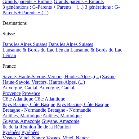
Grands-parents + Enfants
Grands-parents + Enfants
3 générations : G-Parents + Parents + (...)
3 générations : G-
Parents + Parents + (...)
Destinations
Suisse
Dans les Alpes Suisses
Dans les Alpes Suisses
Lausanne & Bords du Lac Léman
Lausanne & Bords du Lac
Léman
France
Savoie, Haute-Savoie, Vercors, Hautes-Alpes, (...)
Savoie,
Haute-Savoie, Vercors, Hautes-Alpes, (...)
Auvergne, Cantal,
Auvergne, Cantal,
Provence
Provence
Côte Atlantique
Côte Atlantique
Pays Basque, Côte Basque
Pays Basque, Côte Basque
Bretagne - Normandie
Bretagne - Normandie
Antilles, Martinique
Antilles, Martinique
Guyane, Amazonie
Guyane, Amazonie
Île de la Réunion
Île de la Réunion
Pyrénées
Pyrénées
Vosges, Vittel, Nancy
Vosges, Vittel, Nancy