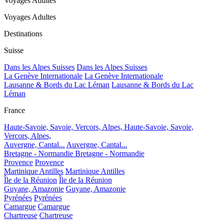
Voyages Adultes
Voyages Adultes
Destinations
Suisse
Dans les Alpes Suisses
Dans les Alpes Suisses
La Genève Internationale
La Genève Internationale
Lausanne & Bords du Lac Léman
Lausanne & Bords du Lac
Léman
France
Haute-Savoie, Savoie, Vercors, Alpes,
Haute-Savoie, Savoie,
Vercors, Alpes,
Auvergne, Cantal...
Auvergne, Cantal...
Bretagne - Normandie
Bretagne - Normandie
Provence
Provence
Martinique Antilles
Martinique Antilles
Île de la Réunion
Île de la Réunion
Guyane, Amazonie
Guyane, Amazonie
Pyrénées
Pyrénées
Camargue
Camargue
Chartreuse
Chartreuse