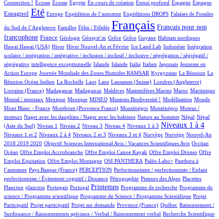
1/529
1/529
1/529
9/529
1/529
27/529
14/529
136/529
Connection !
Ecosse
Ecosse
Egypte
En cours de création
Ennui profond
Espagne
Espagne
383/529
10/529
52/529
82/529
3/529
Eté
Espagnol
Europe
Expédition de l’automne
Expéditions DROPS
Falaises de Fossiles
3/529
33/529
529/529
199/529
Français
Français pour non
du Sud de l’Angleterre
Familles
Félin / Félidés
162/529
20/529
1/529
1/529
1/529
1/529
2/529
1/529
francophone
France
Géologie
Géosyst’m
Grêce
Grêce
Guyane
Habitats nordiques
1/529
104/529
16/529
5/529
1/529
1/529
Hawaï
Hawaï (USA)
Hiver
Hiver Nouvel-An et Février
Ice Land Lab
Indonésie
Intégration
scolaire / intégration / intégrative / inclusion / inclusif / inclusive / ségrégation / ségrégatif /
1/529
6/529
5/529
1/529
28/529
4/529
2/529
ségrégative
intelligence exceptionnelle
Islande
Islande
Italie
Italien
Japonais
Jeunesse en
5/529
34/529
5/529
4/529
Action Europe
Journée Mondiale des Zones Humides RAMSAR
Kyrgyzstan
La Réunion
La
1/529
1/529
1/529
3/529
60/529
1/529
Réunion Océan Indien
La Rochelle
Laos
Laos
Lausanne (Suisse)
Londres (Angleterre)
7/529
7/529
2/529
1/529
4/529
12/529
1/529
Lorraine (France)
Madagascar
Madagascar
Maldives
Mammifères Marins
Maroc
Martinique
1/529
1/529
13/529
22/529
1/529
3/529
1/529
Mental / mentaux
Mexique
Mexique
MINEO
Missions Biodiversité !
Modélisation
Monde
4/529
4/529
4/529
1/529
Mont Blanc - France
Montbrun (Provence France)
Monténégro
Monténégro
Moteur /
1/529
2/529
7/529
7/529
moteurs
Nager avec les dauphins / Nager avec les baleines
Nature au Sommet
Népal
Népal
8/529
10/529
7/529
47/529
41/529
241/529
8/529
Niveaux 1 à 4
(Asie du Sud)
Niveau 1
Niveau 2
Niveau 3
Niveau 4
Niveaux 1 à 3
38/529
4/529
103/529
2/529
2/529
12/529
Niveaux 1 et 2
Niveaux 2 à 4
Niveaux 2 et 3
Niveaux 3 et 4
Norvège
Norvège
Nouvel-An
1/529
6/529
65/529
2018 2019 2020
Objectif Sciences International Avis / Vacances Scientifiques Avis
Occitan
1/529
1/529
1/529
1/529
Océan
Offre Emploi Accrobranche
Offre Emploi Canoe Kayak
Offre Emploi Drones
Offre
1/529
38/529
34/529
37/529
Emploi Equitation
Offre Emploi Montagne
OSI PANTHERA
Paléo Labo+
Panthera à
3/529
24/529
1/529
l’automne
Pays Basque (France)
PERCEPTION
Perfectionnisme / perfectionniste / Enfant
1/529
6/529
3/529
1/529
perfectionniste / Évitement cognitif / Douance
Pétrographie
Pisteurs des Alpes
Placettes
1/529
8/529
1/529
234/529
1/529
1/529
Printemps
Plancton
plancton
Portugais
Portugal
Programme de recherche
Programme de
2/529
1/529
science / Programme scientifique
Programme de Science / Programme Scientifique
Projet
1/529
12/529
31/529
3/529
1/529
Participatif
Projet participatif
Projet sur demande
Provence (France)
Québec
Raisonnement /
1/529
1/529
Surdouance / Raisonnements spéciaux / Verbal / Raisonnement verbal
Recherche Scientifique