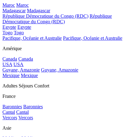
Maroc
Maroc
Madagascar
Madagascar
République Démocratique du Congo (RDC)
République
Démocratique du Congo (RDC)
Egypte
Egypte
Togo
Togo
Pacifique, Océanie et Australie
Pacifique, Océanie et Australie
Amérique
Canada
Canada
USA
USA
Guyane, Amazonie
Guyane, Amazonie
Mexique
Mexique
Adultes Séjours Confort
France
Baronnies
Baronnies
Cantal
Cantal
Vercors
Vercors
Asie