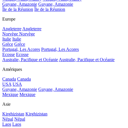
Guyane, Amazonie
Guyane, Amazonie
Île de la Réunion
Île de la Réunion
Europe
Angleterre
Angleterre
Norvège
Norvège
Italie
Italie
Grèce
Grèce
Portugal, Les Acores
Portugal, Les Acores
Ecosse
Ecosse
Australie, Pacifique et Océanie
Australie, Pacifique et Océanie
Amériques
Canada
Canada
USA
USA
Guyane, Amazonie
Guyane, Amazonie
Mexique
Mexique
Asie
Kirghizistan
Kirghizistan
Népal
Népal
Laos
Laos