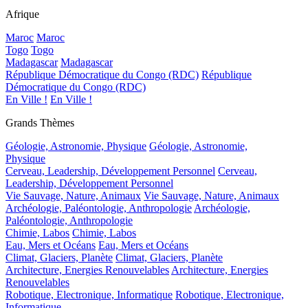
Afrique
Maroc
Maroc
Togo
Togo
Madagascar
Madagascar
République Démocratique du Congo (RDC)
République
Démocratique du Congo (RDC)
En Ville !
En Ville !
Grands Thèmes
Géologie, Astronomie, Physique
Géologie, Astronomie,
Physique
Cerveau, Leadership, Développement Personnel
Cerveau,
Leadership, Développement Personnel
Vie Sauvage, Nature, Animaux
Vie Sauvage, Nature, Animaux
Archéologie, Paléontologie, Anthropologie
Archéologie,
Paléontologie, Anthropologie
Chimie, Labos
Chimie, Labos
Eau, Mers et Océans
Eau, Mers et Océans
Climat, Glaciers, Planète
Climat, Glaciers, Planète
Architecture, Energies Renouvelables
Architecture, Energies
Renouvelables
Robotique, Electronique, Informatique
Robotique, Electronique,
Informatique