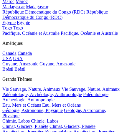
Maroc
Maroc
Madagascar
Madagascar
République Démocratique du Congo (RDC)
République
Démocratique du Congo (RDC)
Egypte
Egypte
Togo
Togo
Pacifique, Océanie et Australie
Pacifique, Océanie et Australie
Amériques
Canada
Canada
USA
USA
Guyane, Amazonie
Guyane, Amazonie
Brésil
Brésil
Grands Thèmes
Vie Sauvage, Nature, Animaux
Vie Sauvage, Nature, Animaux
Paléontologie, Archéologie, Anthropologie
Paléontologie,
Archéologie, Anthropologie
Eau, Mers et Océans
Eau, Mers et Océans
Géologie, Astronomie, Physique
Géologie, Astronomie,
Physique
Chimie, Labos
Chimie, Labos
Climat, Glaciers, Planète
Climat, Glaciers, Planète
Architecture, Energies Renouvelables
Architecture, Energies