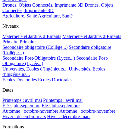
Drones, Objets Connectés, Imprimante 3D
Drones, Objets
Connectés, Imprimante 3D
Agriculture, Santé
Agriculture, Santé
Niveaux
Maternelle et Jardins d’Enfants
Maternelle et Jardins d’Enfants
Primaire
Primaire
Secondaire obligatoire (Collège...)
Secondaire obligatoire
(Collège...)
Secondaire Post-Obligatoire (Lycée...)
Secondaire Post-
Obligatoire (Lycée...)
Universités, Ecoles d’Ingénieurs...
Universités, Ecoles
d’Ingénieurs...
Ecoles Doctorales
Ecoles Doctorales
Dates
Printemps : avril-mai
Printemps : avril-mai
Été : juin-septembre
Été : juin-septembre
Automne : octobre-novembre
Automne : octobre-novembre
Hiver : décembre-mars
Hiver : décembre-mars
Formations