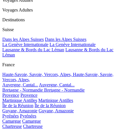
Voyages Adultes
Voyages Adultes
Destinations
Suisse
Dans les Alpes Suisses
Dans les Alpes Suisses
La Genève Internationale
La Genève Internationale
Lausanne & Bords du Lac Léman
Lausanne & Bords du Lac
Léman
France
Haute-Savoie, Savoie, Vercors, Alpes,
Haute-Savoie, Savoie,
Vercors, Alpes,
Auvergne, Cantal...
Auvergne, Cantal...
Bretagne - Normandie
Bretagne - Normandie
Provence
Provence
Martinique Antilles
Martinique Antilles
Île de la Réunion
Île de la Réunion
Guyane, Amazonie
Guyane, Amazonie
Pyrénées
Pyrénées
Camargue
Camargue
Chartreuse
Chartreuse