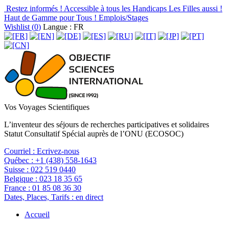
Restez informés !
Accessible à tous les Handicaps
Les Filles aussi !
Haut de Gamme pour Tous !
Emplois/Stages
Wishlist (
0
)
Langue : FR
Vos Voyages Scientifiques
L’inventeur des séjours de recherches participatives et solidaires
Statut Consultatif Spécial auprès de l’ONU (ECOSOC)
Courriel :
Ecrivez-nous
Québec :
+1 (438) 558-1643
Suisse :
022 519 0440
Belgique :
023 18 35 65
France :
01 85 08 36 30
Dates, Places, Tarifs :
en direct
Accueil