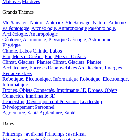
Maldives
Maldives
Grands Thèmes
Vie Sauvage, Nature, Animaux
Vie Sauvage, Nature, Animaux
Paléontologie, Archéologie, Anthropologie
Paléontologie,
Archéologie, Anthropologie
Géologie, Astronomie, Physique
Géologie, Astronomie,
Physique
Chimie, Labos
Chimie, Labos
Eau, Mers et Océans
Eau, Mers et Océans
Climat, Glaciers, Planète
Climat, Glaciers, Planète
Architecture, Energies Renouvelables
Architecture, Energies
Renouvelables
Robotique, Electronique, Informatique
Robotique, Electronique,
Informatique
Drones, Objets Connectés, Imprimante 3D
Drones, Objets
Connectés, Imprimante 3D
Leadership, Développement Personnel
Leadership,
Développement Personnel
Agriculture, Santé
Agriculture, Santé
Dates
Printemps : avril-mai
Printemps : avril-mai
Été : juin-septembre
Été : juin-septembre