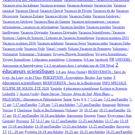
1/934
11/934
1/934
1/934
Vacances avec les baleines
Vacances aventure
Vacances Aventure
Vacances bio
Vacances
106/934
1/934
18/934
1/934
1/934
carnaval
Vacances Cheval
Vacances Cheval
Vacances de Février
Vacances de ski
Vacances
76/934
1/934
2/934
19/934
Découverte
Vacances Enfants
Vacances février
Vacances Futées
Vacances Géologie /
1/934
1/934
Vacances en Géologie
Vacances Haut de Gamme
Vacances informatiques / vacances
1/934
1/934
1/934
informatique / vacances en informatique
Vacances Insolites
Vacances insolites
Vacances
2/934
1/934
12/934
Intelligentes
Vacances Originales
Vacances Originales
Vacances Scientifiques / Vacances
1/934
2/934
Sciences / Camps de Sciences / Colonies de Vacances Scientifiques
Vacances scolaires 2015
1/934
1/934
1/934
1/934
1/934
Vacances scolaires 2016
Vacances solidaires
Vacances Sport
Vacances utiles
Vacances Utiles
1/934
2/934
12/934
1/934
Vacances voile
Vacances Voile
Visuel / visuels
Volcans Vacances de Printemps
Volontaire /
1/934
75/934
11/934
Volontariat
Volontariat / Volontaire
Voyages Plongée Scientifique
Voyages Scientifiques /
130/934
6/934
2/934
10/934
292/934
83/934
FR
Voyage Scientifique
1 éducateur scientifique
1 formateur
0-6 ans
facebook
UNIVERS :
8/934
513/934
2
Astronomie et Astrophysique
2 à 3 encadrants dont 1 népalais issu de OSI Népal
éducateurs scientifiques
11/934
150/934
37/934
3-6 ans
Alpes (Suisse)
BIODIVERSITA : Suivi du
19/934
2/934
289/934
3
Lynx, du Loup, et de l’Ours
PERCEPTION : Écosystèmes, Rivière, Eau
twitter
56/934
32/934
éducateurs scientifiques
BIODIVERSITA : Suivi de la Biodiversité
INFO SPECIALE
2/934
34/934
2/934
2/934
ECLIPSE DE SOLEIL ÉTÉ 2026
Youtube
4 éducateurs scientifiques
Ecriture et Sciences
18/934
4/934
10/934
95/934
LinkedIn
5
Acores (voile)
Haute-Savoie, Vercors, Alpes du Sud, Mont Blanc,...
2/934
4/934
1/934
68/934
102/934
14/934
98/934
5/934
PALEOZOIC : Dinosaures et Paléontologie
Suisse
Togo
6
6
7
7-12 ans
7-12 ans/Familles
7-
24/934
86/934
5/934
8/934
4/934
1/934
1/934
17 ans
7-17 ans/Familles
7-18 ans
7-25 ans/Adultes
7-25 ans/Familles
Amazonie
Belgique
81/934
1/934
12/934
71/934
3/934
4/934
15/934
Vercors
8
Chartreuse
Sicile et îles Eoliennes (Volcans)
10
10-15 ans
10-15 ans/Familles
10-
9/934
5/934
35/934
32/934
7/934
109/934
17 ans
10-17 ans/Familles
10-18 ans/Adultes
Astronomie
Espagne
France
Kyrgyzstan (Asie
197/934
337/934
16/934
2/934
1/934
87/934
10/934
12
Centrale)
Provence
12-17 ans
12-17 ans/Familles
12-25 ans/Adultes
13-17 ans
13-18
75/934
7/934
1/934
10/934
2/934
224/934
ans
13-18 ans/Adultes
13-18 ans/Familles
13-25 ans/Adultes
13-25 ans/Familles
Auvergne
26/934
36/934
118/934
4/934
3/934
1/934
10/934
15
15 - 20 ans
Pyrénées
16-18 ans/Adultes
16-25 ans
16-25 ans/Adultes
16-25 ans/Familles