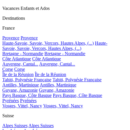
Vacances Enfants et Ados
Destinations
France
Provence
Provence
Haute-Savoie, Savoie, Vercors, Hautes Alpes, (...)
Haute-
Savoie, Savoie, Vercors, Hautes Alpes, (...)
Bretagne - Normandie
Bretagne - Normandie
Côte Atlantique
Côte Atlantique
Auvergne, Cantal...
Auvergne, Cantal...
Corse
Corse
Île de la Réunion
Île de la Réunion
Tahiti, Polynésie Française
Tahiti, Polynésie Française
Antilles, Martinique
Antilles, Martinique
Guyane, Amazonie
Guyane, Amazonie
Pays Basque, Côte Basque
Pays Basque, Côte Basque
Pyrénées
Pyrénées
Vosges, Vittel, Nancy
Vosges, Vittel, Nancy
Suisse
Alpes Suisses
Alpes Suisses