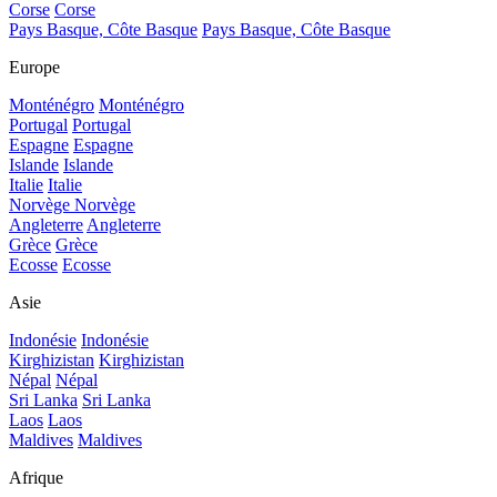
Corse
Corse
Pays Basque, Côte Basque
Pays Basque, Côte Basque
Europe
Monténégro
Monténégro
Portugal
Portugal
Espagne
Espagne
Islande
Islande
Italie
Italie
Norvège
Norvège
Angleterre
Angleterre
Grèce
Grèce
Ecosse
Ecosse
Asie
Indonésie
Indonésie
Kirghizistan
Kirghizistan
Népal
Népal
Sri Lanka
Sri Lanka
Laos
Laos
Maldives
Maldives
Afrique