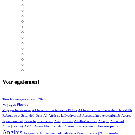
Voir également
97/934
221/934
Tous les voyages en avril 2026 !
153/934
Voyages Photos
4/934
5/934
Voyages Randonnée
A Cheval sur les traces de l’Ours
A Cheval sur les Traces de l’Ours -OU-
5/934
2/934
3/934
1/934
Robotique et Suivi de l’Ours
A l’Affût de la Biodiversité
Accessibilité / Accessibilités
Acores
2/934
100/934
27/934
12/934
2/934
70/934
19/934
Açores routard
Acoustique musicale
ACQ
Adultes
Adultes/Familles
Afrique
Allemand
12/934
5/934
258/934
722/934
Ancien projet
Alpes (France)
AMA / Année Mondiale de l’Astronomie
Amazonie
Anglais
66/934
6/934
14/934
Angleterre
Année internationale de la Désertification (2006)
Année