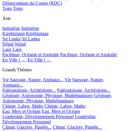
Démocratique du Congo (RDC)
Togo
Togo
Asie
Indonésie
Indonésie
Kirghizistan
Kirghizistan
Sri Lanka
Sri Lanka
Népal
Népal
Laos
Laos
Pacifique, Océanie et Australie
Pacifique, Océanie et Australie
En Ville !_-_
En Ville !_-_
Grands Thèmes
Vie Sauvage, Nature, Animaux...
Vie Sauvage, Nature,
Animaux...
Paléontologie, Archéologie...
Paléontologie, Archéologie...
Géologie, Astronomie, Physique, Mathématiques
Géologie,
Astronomie, Physique, Mathématiques
Chimie, Labos, Maths
Chimie, Labos, Maths
Eau, Mers et Océans
Eau, Mers et Océans
Leadership, Développement Personnel
Leadership,
Développement Personnel
Climat, Glaciers, Planète...
Climat, Glaciers, Planète...