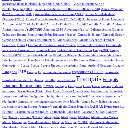
4/934
internationale de la Planète Terre (2007-2008-2009)
Année internationale de
1/934
12/934
l’Héliophysique (2007)
Année internationale des Récifs Coralliens (2008)
Année Mondiale
2/934
15/934
de l’Astronomie (2009)
Année Mondiale de la Chimie (2011)
Année Mondiale de la
6/934
3/934
2/934
77/934
Physique (2005)
Année Polaire Internationale (2007-2008)
Architectes du Futur
Assertivité
24/934
18/934
2/934
1/934
2/934
Astronomie été 2024
Au Fil de l’Arbre
Au Fil de l’Eau
Auditif / auditifs
Australie
Autisme /
433/934
4/934
4/934
1/934
2/934
Automne
Autiste / Autistes
Automne 2016
Auvergne (France)
Baleines Açores
Baleines
1/934
80/934
1/934
13/934
110/934
Tadoussac
Basque
Biodiversita
Brésil
Bretagne (France)
Camps de Séjour / Camp de Séjour /
5/934
13/934
4/934
2/934
1/934
Camps de Séjours
Camps FBI Printemps
Camps Sciences
Canada
Cévennes (France)
1/934
4/934
3/934
Cévennes (France)
Colonie de vacances / Valais / Suisse
Colonies de vacances
Colonies de
1/934
1/934
1/934
2/934
Vacances et Coronavirus
Colonies Futées
Colos Ecolos / Colo Ecolo
Congo RDC
Congo
1/934
17/934
1/934
2/934
1/934
RDC - OUEST
Corse
Côte Atlantique
Dauphin / Baleine
Déficient / déficience / déficients
1/934
2/934
15/934
Développement de la recherche
Développement de la Recherche
Drôme provençale
Drones
1/934
1/934
1/934
14/934
2/934
19/934
13/934
253/934
Connection !
Ecosse
Ecosse
Egypte
En cours de création
Ennui profond
Espagne
Espagne
712/934
10/934
178/934
266/934
4/934
Eté
Espagnol
Expéditions DROPS
Europe
Expédition de l’automne
Falaises de
2/934
100/934
934/934
506/934
Français
Français
Fossiles du Sud de l’Angleterre
Familles
Félin / Félidés
pour non francophone
293/934
37/934
1/934
1/934
1/934
1/934
3/934
France
Géologie
Géosyst’m
Grêce
Grêce
Guyane
Habitats
2/934
2/934
155/934
23/934
9/934
2/934
2/934
nordiques
Hawaï
Hawaï (USA)
Hiver
Hiver Nouvel-An et Février
Ice Land Lab
Indonésie
Intégration scolaire / intégration / intégrative / inclusion / inclusif / inclusive / ségrégation /
2/934
10/934
9/934
10/934
77/934
5/934
2/934
ségrégatif / ségrégative
intelligence exceptionnelle
Islande
Islande
Italie
Italien
Japonais
5/934
101/934
5/934
Jeunesse en Action Europe
Journée Mondiale des Zones Humides RAMSAR
Kyrgyzstan
La
3/934
1/934
1/934
1/934
2/934
62/934
Réunion
La Réunion Océan Indien
La Rochelle
Laos
Laos
Lausanne (Suisse)
Londres
1/934
5/934
5/934
2/934
2/934
9/934
(Angleterre)
Lorraine (France)
Madagascar
Madagascar
Maldives
Mammifères Marins
8/934
2/934
1/934
1/934
30/934
40/934
2/934
Maroc
Martinique
Mental / mentaux
Mexique
Mexique
MINEO
Missions Biodiversité !
4/934
1/934
9/934
11/934
11/934
Modélisation
Monde
Mont Blanc - France
Montbrun (Provence France)
Monténégro