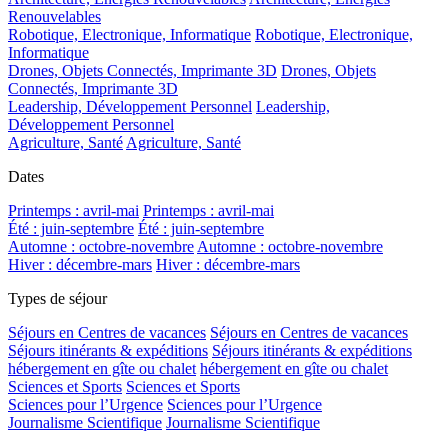
Renouvelables
Robotique, Electronique, Informatique
Robotique, Electronique,
Informatique
Drones, Objets Connectés, Imprimante 3D
Drones, Objets
Connectés, Imprimante 3D
Leadership, Développement Personnel
Leadership,
Développement Personnel
Agriculture, Santé
Agriculture, Santé
Dates
Printemps : avril-mai
Printemps : avril-mai
Été : juin-septembre
Été : juin-septembre
Automne : octobre-novembre
Automne : octobre-novembre
Hiver : décembre-mars
Hiver : décembre-mars
Types de séjour
Séjours en Centres de vacances
Séjours en Centres de vacances
Séjours itinérants & expéditions
Séjours itinérants & expéditions
hébergement en gîte ou chalet
hébergement en gîte ou chalet
Sciences et Sports
Sciences et Sports
Sciences pour l’Urgence
Sciences pour l’Urgence
Journalisme Scientifique
Journalisme Scientifique