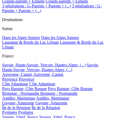
Grands-parents + Enfants
Grands-parents + Enfants
3 générations : G-Parents + Parents + (...)
3 générations : G-
Parents + Parents + (...)
Destinations
Suisse
Dans les Alpes Suisses
Dans les Alpes Suisses
Lausanne & Bords du Lac Léman
Lausanne & Bords du Lac
Léman
France
Savoie, Haute-Savoie, Vercors, Hautes-Alpes, (...)
Savoie,
Haute-Savoie, Vercors, Hautes-Alpes, (...)
Auvergne, Cantal,
Auvergne, Cantal,
Provence
Provence
Côte Atlantique
Côte Atlantique
Pays Basque, Côte Basque
Pays Basque, Côte Basque
Bretagne - Normandie
Bretagne - Normandie
Antilles, Martinique
Antilles, Martinique
Guyane, Amazonie
Guyane, Amazonie
Île de la Réunion
Île de la Réunion
Pyrénées
Pyrénées
Vosges, Vittel, Nancy
Vosges, Vittel, Nancy