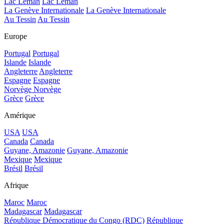
Lac Léman
Lac Léman
La Genève Internationale
La Genève Internationale
Au Tessin
Au Tessin
Europe
Portugal
Portugal
Islande
Islande
Angleterre
Angleterre
Espagne
Espagne
Norvège
Norvège
Grèce
Grèce
Amérique
USA
USA
Canada
Canada
Guyane, Amazonie
Guyane, Amazonie
Mexique
Mexique
Brésil
Brésil
Afrique
Maroc
Maroc
Madagascar
Madagascar
République Démocratique du Congo (RDC)
République