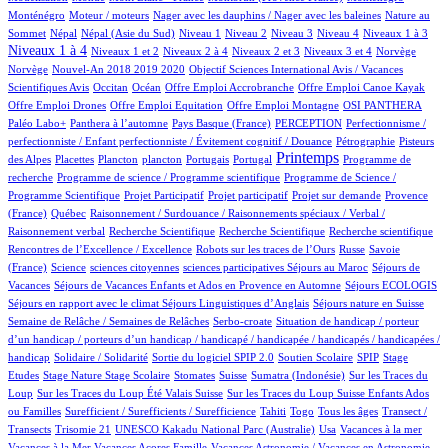
2/934
1/934
3/934
Monténégro
Moteur / moteurs
Nager avec les dauphins / Nager avec les baleines
Nature au
15/934
15/934
12/934
12/934
12/934
113/934
132/934
398/934
Sommet
Népal
Népal (Asie du Sud)
Niveau 1
Niveau 2
Niveau 3
Niveau 4
Niveaux 1 à 3
14/934
47/934
15/934
161/934
2/934
2/934
Niveaux 1 à 4
Niveaux 1 et 2
Niveaux 2 à 4
Niveaux 2 et 3
Niveaux 3 et 4
Norvège
14/934
1/934
Norvège
Nouvel-An 2018 2019 2020
Objectif Sciences International Avis / Vacances
8/934
185/934
1/934
1/934
1/934
Scientifiques Avis
Occitan
Océan
Offre Emploi Accrobranche
Offre Emploi Canoe Kayak
2/934
1/934
109/934
95/934
Offre Emploi Drones
Offre Emploi Equitation
Offre Emploi Montagne
OSI PANTHERA
108/934
5/934
51/934
2/934
Paléo Labo+
Panthera à l’automne
Pays Basque (France)
PERCEPTION
Perfectionnisme /
10/934
5/934
perfectionniste / Enfant perfectionniste / Évitement cognitif / Douance
Pétrographie
Pisteurs
3/934
1/934
1/934
14/934
1/934
437/934
1/934
Printemps
des Alpes
Placettes
Plancton
plancton
Portugais
Portugal
Programme de
1/934
2/934
recherche
Programme de science / Programme scientifique
Programme de Science /
1/934
1/934
14/934
79/934
Programme Scientifique
Projet Participatif
Projet participatif
Projet sur demande
Provence
5/934
2/934
(France)
Québec
Raisonnement / Surdouance / Raisonnements spéciaux / Verbal /
1/934
3/934
1/934
2/934
Raisonnement verbal
Recherche Scientifique
Recherche Scientifique
Recherche scientifique
5/934
101/934
4/934
Rencontres de l’Excellence / Excellence
Robots sur les traces de l’Ours
Russe
Savoie
11/934
1/934
1/934
1/934
100/934
(France)
Science
sciences citoyennes
sciences participatives
Séjours au Maroc
Séjours de
70/934
4/934
14/934
Vacances
Séjours de Vacances Enfants et Ados en Provence en Automne
Séjours ECOLOGIS
70/934
11/934
100/934
Séjours en rapport avec le climat
Séjours Linguistiques d’Anglais
Séjours nature en Suisse
11/934
2/934
Semaine de Relâche / Semaines de Relâches
Serbo-croate
Situation de handicap / porteur
d’un handicap / porteurs d’un handicap / handicapé / handicapée / handicapés / handicapées /
2/934
3/934
58/934
3/934
1/934
handicap
Solidaire / Solidarité
Sortie du logiciel SPIP 2.0
Soutien Scolaire
SPIP
Stage
1/934
11/934
1/934
179/934
5/934
2/934
Etudes
Stage Nature
Stage Scolaire
Stomates
Suisse
Sumatra (Indonésie)
Sur les Traces du
10/934
8/934
Loup
Sur les Traces du Loup Été Valais Suisse
Sur les Traces du Loup Suisse Enfants Ados
2/934
49/934
7/934
11/934
100/934
ou Familles
Surefficient / Surefficients / Surefficience
Tahiti
Togo
Tous les âges
Transect /
2/934
1/934
10/934
1/934
1/934
Transects
Trisomie 21
UNESCO Kakadu National Parc (Australie)
Usa
Vacances à la mer
1/934
77/934
1/934
Vacances à la Mer
Vacances Açores Famille
Vacances Astronomie / Vacances en Astronomie