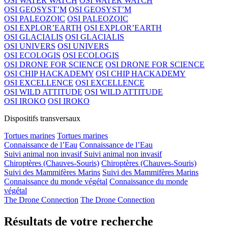
OSI WATER WATCH
OSI WATER WATCH
OSI GEOSYST’M
OSI GEOSYST’M
OSI PALEOZOIC
OSI PALEOZOIC
OSI EXPLOR’EARTH
OSI EXPLOR’EARTH
OSI GLACIALIS
OSI GLACIALIS
OSI UNIVERS
OSI UNIVERS
OSI ECOLOGIS
OSI ECOLOGIS
OSI DRONE FOR SCIENCE
OSI DRONE FOR SCIENCE
OSI CHIP HACKADEMY
OSI CHIP HACKADEMY
OSI EXCELLENCE
OSI EXCELLENCE
OSI WILD ATTITUDE
OSI WILD ATTITUDE
OSI IROKO
OSI IROKO
Dispositifs transversaux
Tortues marines
Tortues marines
Connaissance de l’Eau
Connaissance de l’Eau
Suivi animal non invasif
Suivi animal non invasif
Chiroptères (Chauves-Souris)
Chiroptères (Chauves-Souris)
Suivi des Mammifères Marins
Suivi des Mammifères Marins
Connaissance du monde végétal
Connaissance du monde
végétal
The Drone Connection
The Drone Connection
Résultats de votre recherche