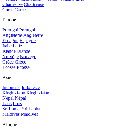
Chartreuse
Chartreuse
Corse
Corse
Europe
Portugal
Portugal
Angleterre
Angleterre
Espagne
Espagne
Italie
Italie
Islande
Islande
Norvège
Norvège
Grèce
Grèce
Ecosse
Ecosse
Asie
Indonésie
Indonésie
Kirghizistan
Kirghizistan
Népal
Népal
Laos
Laos
Sri Lanka
Sri Lanka
Maldives
Maldives
Afrique