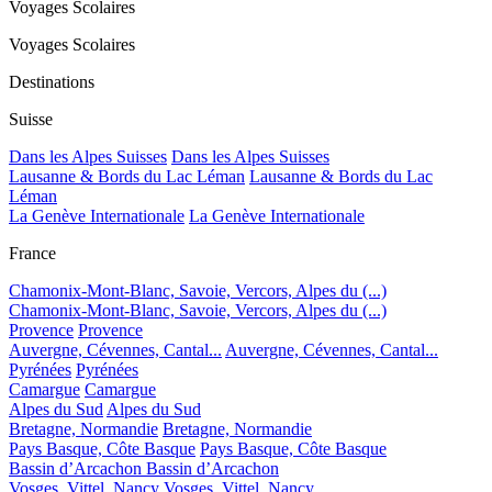
Voyages Scolaires
Voyages Scolaires
Destinations
Suisse
Dans les Alpes Suisses
Dans les Alpes Suisses
Lausanne & Bords du Lac Léman
Lausanne & Bords du Lac
Léman
La Genève Internationale
La Genève Internationale
France
Chamonix-Mont-Blanc, Savoie, Vercors, Alpes du (...)
Chamonix-Mont-Blanc, Savoie, Vercors, Alpes du (...)
Provence
Provence
Auvergne, Cévennes, Cantal...
Auvergne, Cévennes, Cantal...
Pyrénées
Pyrénées
Camargue
Camargue
Alpes du Sud
Alpes du Sud
Bretagne, Normandie
Bretagne, Normandie
Pays Basque, Côte Basque
Pays Basque, Côte Basque
Bassin d’Arcachon
Bassin d’Arcachon
Vosges, Vittel, Nancy
Vosges, Vittel, Nancy