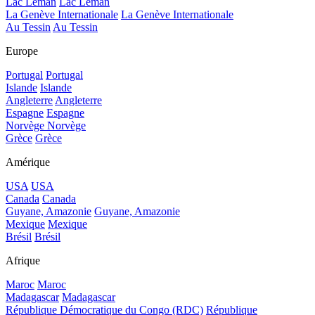
Lac Léman
Lac Léman
La Genève Internationale
La Genève Internationale
Au Tessin
Au Tessin
Europe
Portugal
Portugal
Islande
Islande
Angleterre
Angleterre
Espagne
Espagne
Norvège
Norvège
Grèce
Grèce
Amérique
USA
USA
Canada
Canada
Guyane, Amazonie
Guyane, Amazonie
Mexique
Mexique
Brésil
Brésil
Afrique
Maroc
Maroc
Madagascar
Madagascar
République Démocratique du Congo (RDC)
République