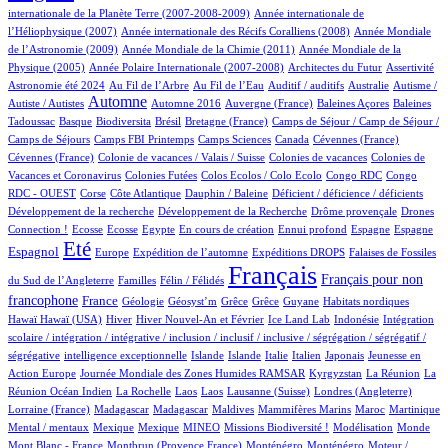
4/516
internationale de la Planète Terre (2007-2008-2009)
Année internationale de
1/516
11/516
l’Héliophysique (2007)
Année internationale des Récifs Coralliens (2008)
Année Mondiale
2/516
14/516
de l’Astronomie (2009)
Année Mondiale de la Chimie (2011)
Année Mondiale de la
5/516
2/516
1/516
11/516
Physique (2005)
Année Polaire Internationale (2007-2008)
Architectes du Futur
Assertivité
12/516
6/516
1/516
1/516
1/516
Astronomie été 2024
Au Fil de l’Arbre
Au Fil de l’Eau
Auditif / auditifs
Australie
Autisme /
232/516
3/516
4/516
1/516
2/516
Automne
Autiste / Autistes
Automne 2016
Auvergne (France)
Baleines Açores
Baleines
1/516
48/516
1/516
9/516
33/516
Tadoussac
Basque
Biodiversita
Brésil
Bretagne (France)
Camps de Séjour / Camp de Séjour /
1/516
3/516
4/516
2/516
1/516
Camps de Séjours
Camps FBI Printemps
Camps Sciences
Canada
Cévennes (France)
1/516
2/516
3/516
Cévennes (France)
Colonie de vacances / Valais / Suisse
Colonies de vacances
Colonies de
1/516
1/516
1/516
2/516
Vacances et Coronavirus
Colonies Futées
Colos Ecolos / Colo Ecolo
Congo RDC
Congo
1/516
11/516
1/516
1/516
1/516
RDC - OUEST
Corse
Côte Atlantique
Dauphin / Baleine
Déficient / déficience / déficients
1/516
1/516
11/516
Développement de la recherche
Développement de la Recherche
Drôme provençale
Drones
1/516
1/516
1/516
9/516
1/516
25/516
14/516
130/516
Connection !
Ecosse
Ecosse
Egypte
En cours de création
Ennui profond
Espagne
Espagne
375/516
10/516
51/516
80/516
3/516
Eté
Espagnol
Europe
Expédition de l’automne
Expéditions DROPS
Falaises de Fossiles
2/516
32/516
516/516
197/516
Français
Français pour non
du Sud de l’Angleterre
Familles
Félin / Félidés
162/516
20/516
1/516
1/516
1/516
1/516
2/516
1/516
francophone
France
Géologie
Géosyst’m
Grêce
Grêce
Guyane
Habitats nordiques
1/516
99/516
16/516
5/516
1/516
1/516
Hawaï
Hawaï (USA)
Hiver
Hiver Nouvel-An et Février
Ice Land Lab
Indonésie
Intégration
scolaire / intégration / intégrative / inclusion / inclusif / inclusive / ségrégation / ségrégatif /
1/516
6/516
5/516
1/516
27/516
4/516
2/516
ségrégative
intelligence exceptionnelle
Islande
Islande
Italie
Italien
Japonais
Jeunesse en
5/516
33/516
5/516
4/516
Action Europe
Journée Mondiale des Zones Humides RAMSAR
Kyrgyzstan
La Réunion
La
1/516
1/516
1/516
2/516
58/516
1/516
Réunion Océan Indien
La Rochelle
Laos
Laos
Lausanne (Suisse)
Londres (Angleterre)
7/516
7/516
2/516
1/516
4/516
12/516
1/516
Lorraine (France)
Madagascar
Madagascar
Maldives
Mammifères Marins
Maroc
Martinique
1/516
1/516
12/516
21/516
1/516
3/516
1/516
Mental / mentaux
Mexique
Mexique
MINEO
Missions Biodiversité !
Modélisation
Monde
4/516
3/516
3/516
1/516
Mont Blanc - France
Montbrun (Provence France)
Monténégro
Monténégro
Moteur /