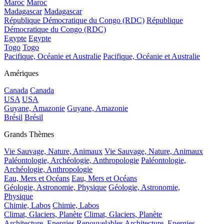
Maroc
Maroc
Madagascar
Madagascar
République Démocratique du Congo (RDC)
République
Démocratique du Congo (RDC)
Egypte
Egypte
Togo
Togo
Pacifique, Océanie et Australie
Pacifique, Océanie et Australie
Amériques
Canada
Canada
USA
USA
Guyane, Amazonie
Guyane, Amazonie
Brésil
Brésil
Grands Thèmes
Vie Sauvage, Nature, Animaux
Vie Sauvage, Nature, Animaux
Paléontologie, Archéologie, Anthropologie
Paléontologie,
Archéologie, Anthropologie
Eau, Mers et Océans
Eau, Mers et Océans
Géologie, Astronomie, Physique
Géologie, Astronomie,
Physique
Chimie, Labos
Chimie, Labos
Climat, Glaciers, Planète
Climat, Glaciers, Planète
Architecture, Energies Renouvelables
Architecture, Energies