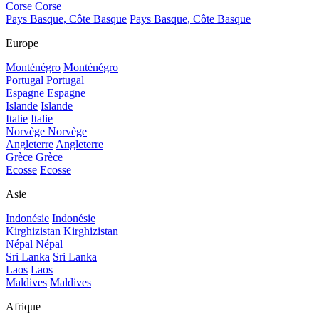
Corse
Corse
Pays Basque, Côte Basque
Pays Basque, Côte Basque
Europe
Monténégro
Monténégro
Portugal
Portugal
Espagne
Espagne
Islande
Islande
Italie
Italie
Norvège
Norvège
Angleterre
Angleterre
Grèce
Grèce
Ecosse
Ecosse
Asie
Indonésie
Indonésie
Kirghizistan
Kirghizistan
Népal
Népal
Sri Lanka
Sri Lanka
Laos
Laos
Maldives
Maldives
Afrique