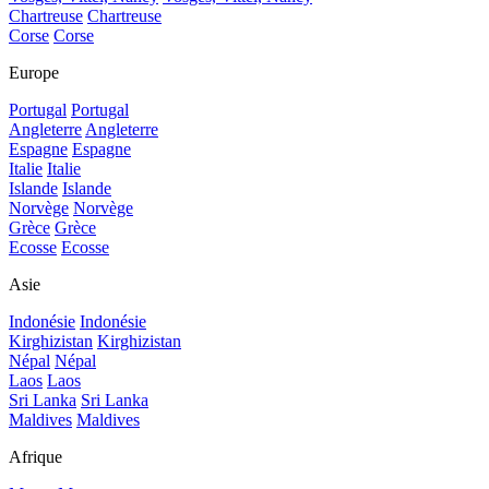
Chartreuse
Chartreuse
Corse
Corse
Europe
Portugal
Portugal
Angleterre
Angleterre
Espagne
Espagne
Italie
Italie
Islande
Islande
Norvège
Norvège
Grèce
Grèce
Ecosse
Ecosse
Asie
Indonésie
Indonésie
Kirghizistan
Kirghizistan
Népal
Népal
Laos
Laos
Sri Lanka
Sri Lanka
Maldives
Maldives
Afrique