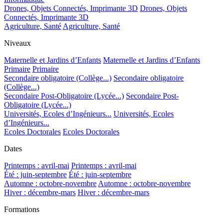
Drones, Objets Connectés, Imprimante 3D
Drones, Objets
Connectés, Imprimante 3D
Agriculture, Santé
Agriculture, Santé
Niveaux
Maternelle et Jardins d’Enfants
Maternelle et Jardins d’Enfants
Primaire
Primaire
Secondaire obligatoire (Collège...)
Secondaire obligatoire
(Collège...)
Secondaire Post-Obligatoire (Lycée...)
Secondaire Post-
Obligatoire (Lycée...)
Universités, Ecoles d’Ingénieurs...
Universités, Ecoles
d’Ingénieurs...
Ecoles Doctorales
Ecoles Doctorales
Dates
Printemps : avril-mai
Printemps : avril-mai
Été : juin-septembre
Été : juin-septembre
Automne : octobre-novembre
Automne : octobre-novembre
Hiver : décembre-mars
Hiver : décembre-mars
Formations