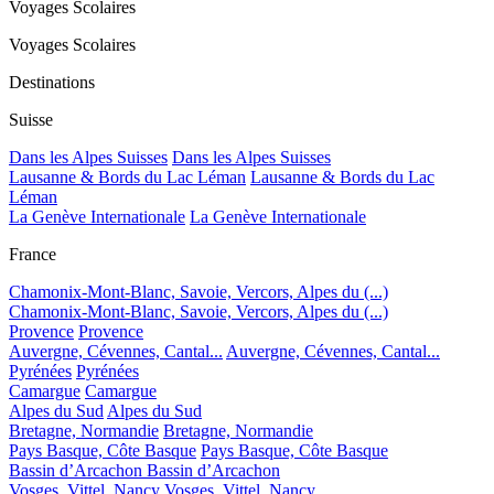
Voyages Scolaires
Voyages Scolaires
Destinations
Suisse
Dans les Alpes Suisses
Dans les Alpes Suisses
Lausanne & Bords du Lac Léman
Lausanne & Bords du Lac
Léman
La Genève Internationale
La Genève Internationale
France
Chamonix-Mont-Blanc, Savoie, Vercors, Alpes du (...)
Chamonix-Mont-Blanc, Savoie, Vercors, Alpes du (...)
Provence
Provence
Auvergne, Cévennes, Cantal...
Auvergne, Cévennes, Cantal...
Pyrénées
Pyrénées
Camargue
Camargue
Alpes du Sud
Alpes du Sud
Bretagne, Normandie
Bretagne, Normandie
Pays Basque, Côte Basque
Pays Basque, Côte Basque
Bassin d’Arcachon
Bassin d’Arcachon
Vosges, Vittel, Nancy
Vosges, Vittel, Nancy