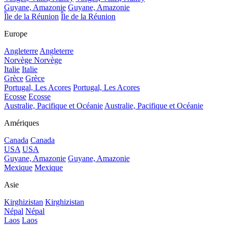
Guyane, Amazonie
Guyane, Amazonie
Île de la Réunion
Île de la Réunion
Europe
Angleterre
Angleterre
Norvège
Norvège
Italie
Italie
Grèce
Grèce
Portugal, Les Acores
Portugal, Les Acores
Ecosse
Ecosse
Australie, Pacifique et Océanie
Australie, Pacifique et Océanie
Amériques
Canada
Canada
USA
USA
Guyane, Amazonie
Guyane, Amazonie
Mexique
Mexique
Asie
Kirghizistan
Kirghizistan
Népal
Népal
Laos
Laos