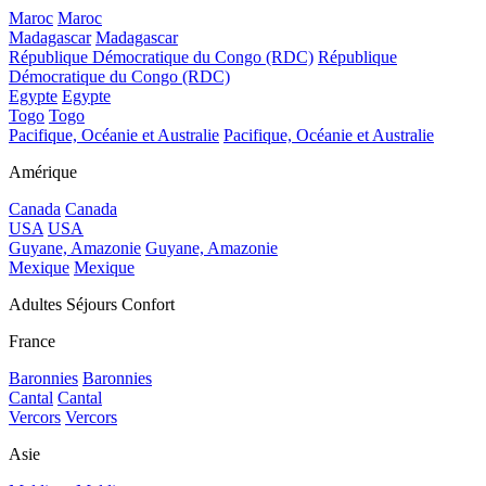
Maroc
Maroc
Madagascar
Madagascar
République Démocratique du Congo (RDC)
République
Démocratique du Congo (RDC)
Egypte
Egypte
Togo
Togo
Pacifique, Océanie et Australie
Pacifique, Océanie et Australie
Amérique
Canada
Canada
USA
USA
Guyane, Amazonie
Guyane, Amazonie
Mexique
Mexique
Adultes Séjours Confort
France
Baronnies
Baronnies
Cantal
Cantal
Vercors
Vercors
Asie