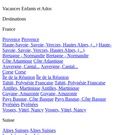
Vacances Enfants et Ados
Destinations
France
Provence
Provence
Haute-Savoie, Savoie, Vercors, Hautes Alpes, (...)
Haute-
Savoie, Savoie, Vercors, Hautes Alpes, (...)
Bretagne - Normandie
Bretagne - Normandie
Côte Atlantique
Côte Atlantique
Auvergne, Cantal...
Auvergne, Cantal...
Corse
Corse
Île de la Réunion
Île de la Réunion
Tahiti, Polynésie Française
Tahiti, Polynésie Française
Antilles, Martinique
Antilles, Martinique
Guyane, Amazonie
Guyane, Amazonie
Pays Basque, Côte Basque
Pays Basque, Côte Basque
Pyrénées
Pyrénées
Vosges, Vittel, Nancy
Vosges, Vittel, Nancy
Suisse
Alpes Suisses
Alpes Suisses