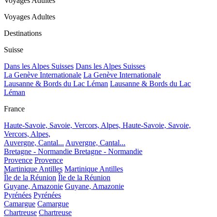
Voyages Adultes
Voyages Adultes
Destinations
Suisse
Dans les Alpes Suisses
Dans les Alpes Suisses
La Genève Internationale
La Genève Internationale
Lausanne & Bords du Lac Léman
Lausanne & Bords du Lac
Léman
France
Haute-Savoie, Savoie, Vercors, Alpes,
Haute-Savoie, Savoie,
Vercors, Alpes,
Auvergne, Cantal...
Auvergne, Cantal...
Bretagne - Normandie
Bretagne - Normandie
Provence
Provence
Martinique Antilles
Martinique Antilles
Île de la Réunion
Île de la Réunion
Guyane, Amazonie
Guyane, Amazonie
Pyrénées
Pyrénées
Camargue
Camargue
Chartreuse
Chartreuse