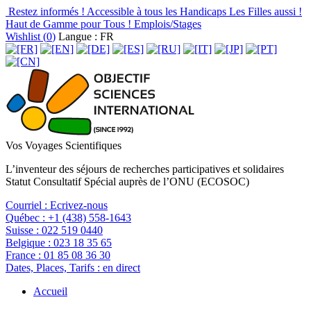
Restez informés !
Accessible à tous les Handicaps
Les Filles aussi !
Haut de Gamme pour Tous !
Emplois/Stages
Wishlist (
0
)
Langue : FR
Vos Voyages Scientifiques
L’inventeur des séjours de recherches participatives et solidaires
Statut Consultatif Spécial auprès de l’ONU (ECOSOC)
Courriel :
Ecrivez-nous
Québec :
+1 (438) 558-1643
Suisse :
022 519 0440
Belgique :
023 18 35 65
France :
01 85 08 36 30
Dates, Places, Tarifs :
en direct
Accueil