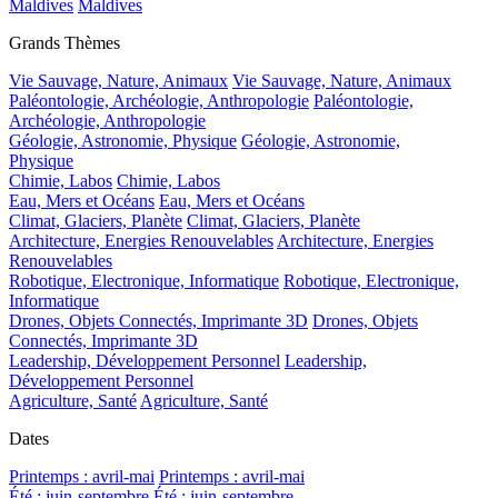
Maldives
Maldives
Grands Thèmes
Vie Sauvage, Nature, Animaux
Vie Sauvage, Nature, Animaux
Paléontologie, Archéologie, Anthropologie
Paléontologie,
Archéologie, Anthropologie
Géologie, Astronomie, Physique
Géologie, Astronomie,
Physique
Chimie, Labos
Chimie, Labos
Eau, Mers et Océans
Eau, Mers et Océans
Climat, Glaciers, Planète
Climat, Glaciers, Planète
Architecture, Energies Renouvelables
Architecture, Energies
Renouvelables
Robotique, Electronique, Informatique
Robotique, Electronique,
Informatique
Drones, Objets Connectés, Imprimante 3D
Drones, Objets
Connectés, Imprimante 3D
Leadership, Développement Personnel
Leadership,
Développement Personnel
Agriculture, Santé
Agriculture, Santé
Dates
Printemps : avril-mai
Printemps : avril-mai
Été : juin-septembre
Été : juin-septembre