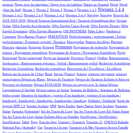
1/516
2/516
7/516
7/516
moteurs
Nager avec les dauphins / Nager avec les baleines
Nature au Sommet
Népal
Népal
8/516
10/516
7/516
46/516
41/516
240/516
7/516
Niveaux 1 à 4
(Asie du Sud)
Niveau 1
Niveau 2
Niveau 3
Niveau 4
Niveaux 1 à 3
36/516
4/516
99/516
2/516
2/516
12/516
Niveaux 1 et 2
Niveaux 2 à 4
Niveaux 2 et 3
Niveaux 3 et 4
Norvège
Norvège
Nouvel-An
1/516
6/516
65/516
2018 2019 2020
Objectif Sciences International Avis / Vacances Scientifiques Avis
Occitan
1/516
1/516
1/516
1/516
Océan
Offre Emploi Accrobranche
Offre Emploi Canoe Kayak
Offre Emploi Drones
Offre
1/516
37/516
34/516
36/516
Emploi Equitation
Offre Emploi Montagne
OSI PANTHERA
Paléo Labo+
Panthera à
3/516
24/516
1/516
l’automne
Pays Basque (France)
PERCEPTION
Perfectionnisme / perfectionniste / Enfant
1/516
6/516
3/516
1/516
perfectionniste / Évitement cognitif / Douance
Pétrographie
Pisteurs des Alpes
Placettes
1/516
8/516
1/516
230/516
1/516
1/516
Printemps
Plancton
plancton
Portugais
Portugal
Programme de recherche
Programme de
2/516
1/516
science / Programme scientifique
Programme de Science / Programme Scientifique
Projet
1/516
12/516
31/516
3/516
1/516
Participatif
Projet participatif
Projet sur demande
Provence (France)
Québec
Raisonnement /
1/516
1/516
Surdouance / Raisonnements spéciaux / Verbal / Raisonnement verbal
Recherche Scientifique
1/516
1/516
3/516
Recherche Scientifique
Recherche scientifique
Rencontres de l’Excellence / Excellence
33/516
3/516
2/516
1/516
1/516
Robots sur les traces de l’Ours
Russe
Savoie (France)
Science
sciences citoyennes
sciences
1/516
32/516
22/516
participatives
Séjours au Maroc
Séjours de Vacances
Séjours de Vacances Enfants et Ados en
3/516
10/516
64/516
Provence en Automne
Séjours ECOLOGIS
Séjours en rapport avec le climat
Séjours
7/516
32/516
3/516
Linguistiques d’Anglais
Séjours nature en Suisse
Semaine de Relâche / Semaines de Relâches
1/516
Serbo-croate
Situation de handicap / porteur d’un handicap / porteurs d’un handicap /
2/516
3/516
handicapé / handicapée / handicapés / handicapées / handicap
Solidaire / Solidarité
Sortie du
22/516
3/516
1/516
1/516
2/516
1/516
74/516
logiciel SPIP 2.0
Soutien Scolaire
SPIP
Stage Etudes
Stage Nature
Stage Scolaire
Stomates
10/516
2/516
4/516
3/516
Suisse
Sumatra (Indonésie)
Sur les Traces du Loup
Sur les Traces du Loup Été Valais Suisse
1/516
Sur les Traces du Loup Suisse Enfants Ados ou Familles
Surefficient / Surefficients /
9/516
6/516
10/516
32/516
1/516
1/516
Surefficience
Tahiti
Togo
Tous les âges
Transect / Transects
Trisomie 21
UNESCO Kakadu
5/516
1/516
1/516
1/516
11/516
National Parc (Australie)
Usa
Vacances à la mer
Vacances à la Mer
Vacances Açores Famille
1/516
1/516
Vacances Astronomie / Vacances en Astronomie
Vacances avec les baleines
Vacances