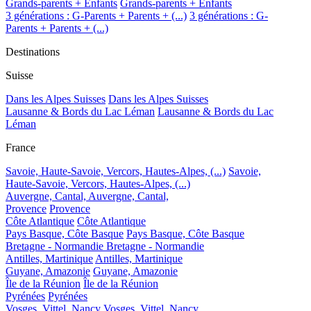
Grands-parents + Enfants
Grands-parents + Enfants
3 générations : G-Parents + Parents + (...)
3 générations : G-
Parents + Parents + (...)
Destinations
Suisse
Dans les Alpes Suisses
Dans les Alpes Suisses
Lausanne & Bords du Lac Léman
Lausanne & Bords du Lac
Léman
France
Savoie, Haute-Savoie, Vercors, Hautes-Alpes, (...)
Savoie,
Haute-Savoie, Vercors, Hautes-Alpes, (...)
Auvergne, Cantal,
Auvergne, Cantal,
Provence
Provence
Côte Atlantique
Côte Atlantique
Pays Basque, Côte Basque
Pays Basque, Côte Basque
Bretagne - Normandie
Bretagne - Normandie
Antilles, Martinique
Antilles, Martinique
Guyane, Amazonie
Guyane, Amazonie
Île de la Réunion
Île de la Réunion
Pyrénées
Pyrénées
Vosges, Vittel, Nancy
Vosges, Vittel, Nancy