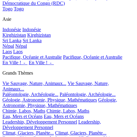
Démocratique du Congo (RDC)
Togo
Togo
Asie
Indonésie
Indonésie
Kirghizistan
Kirghizistan
Sri Lanka
Sri Lanka
Népal
Népal
Laos
Laos
Pacifique, Océanie et Australie
Pacifique, Océanie et Australie
En Ville !_-_
En Ville !_-_
Grands Thèmes
Vie Sauvage, Nature, Animaux...
Vie Sauvage, Nature,
Animaux...
Paléontologie, Archéologie...
Paléontologie, Archéologie...
Géologie, Astronomie, Physique, Mathématiques
Géologie,
Astronomie, Physique, Mathématiques
Chimie, Labos, Maths
Chimie, Labos, Maths
Eau, Mers et Océans
Eau, Mers et Océans
Leadership, Développement Personnel
Leadership,
Développement Personnel
Climat, Glaciers, Planète...
Climat, Glaciers, Planète...