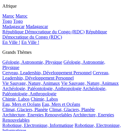
Afrique
Maroc
Maroc
Togo
Togo
Madagascar
Madagascar
République Démocratique du Congo (RDC)
République
Démocratique du Congo (RDC)
En Ville !
En Ville !
Grands Thèmes
Géologie, Astronomie, Physique
Géologie, Astronomie,
Physique
Cerveau, Leadership, Développement Personnel
Cerveau,
Leadership, Développement Personnel
Vie Sauvage, Nature, Animaux
Vie Sauvage, Nature, Animaux
Archéologie, Paléontologie, Anthropologie
Archéologie,
Paléontologie, Anthropologie
Chimie, Labos
Chimie, Labos
Eau, Mers et Océans
Eau, Mers et Océans
Climat, Glaciers, Planète
Climat, Glaciers, Planète
Architecture, Energies Renouvelables
Architecture, Energies
Renouvelables
Robotique, Electronique, Informatique
Robotique, Electronique,
Informatique