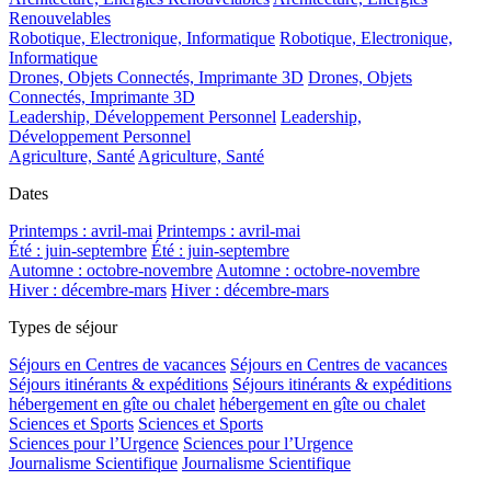
Renouvelables
Robotique, Electronique, Informatique
Robotique, Electronique,
Informatique
Drones, Objets Connectés, Imprimante 3D
Drones, Objets
Connectés, Imprimante 3D
Leadership, Développement Personnel
Leadership,
Développement Personnel
Agriculture, Santé
Agriculture, Santé
Dates
Printemps : avril-mai
Printemps : avril-mai
Été : juin-septembre
Été : juin-septembre
Automne : octobre-novembre
Automne : octobre-novembre
Hiver : décembre-mars
Hiver : décembre-mars
Types de séjour
Séjours en Centres de vacances
Séjours en Centres de vacances
Séjours itinérants & expéditions
Séjours itinérants & expéditions
hébergement en gîte ou chalet
hébergement en gîte ou chalet
Sciences et Sports
Sciences et Sports
Sciences pour l’Urgence
Sciences pour l’Urgence
Journalisme Scientifique
Journalisme Scientifique