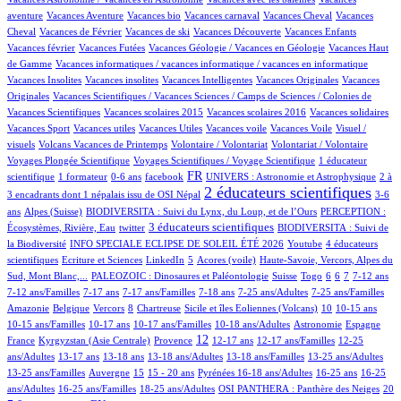
2/516
1/516
1/516
38/516
1/516
aventure
Vacances Aventure
Vacances bio
Vacances carnaval
Vacances Cheval
Vacances
15/516
1/516
1/516
10/516
1/516
Cheval
Vacances de Février
Vacances de ski
Vacances Découverte
Vacances Enfants
2/516
7/516
1/516
Vacances février
Vacances Futées
Vacances Géologie / Vacances en Géologie
Vacances Haut
1/516
1/516
de Gamme
Vacances informatiques / vacances informatique / vacances en informatique
1/516
1/516
2/516
1/516
Vacances Insolites
Vacances insolites
Vacances Intelligentes
Vacances Originales
Vacances
2/516
Originales
Vacances Scientifiques / Vacances Sciences / Camps de Sciences / Colonies de
1/516
1/516
1/516
1/516
Vacances Scientifiques
Vacances scolaires 2015
Vacances scolaires 2016
Vacances solidaires
1/516
1/516
1/516
1/516
1/516
Vacances Sport
Vacances utiles
Vacances Utiles
Vacances voile
Vacances Voile
Visuel /
2/516
1/516
1/516
32/516
visuels
Volcans Vacances de Printemps
Volontaire / Volontariat
Volontariat / Volontaire
2/516
63/516
Voyages Plongée Scientifique
Voyages Scientifiques / Voyage Scientifique
1 éducateur
4/516
2/516
8/516
190/516
15/516
4/516
FR
scientifique
1 formateur
0-6 ans
facebook
UNIVERS : Astronomie et Astrophysique
2 à
318/516
9/516
2 éducateurs scientifiques
3 encadrants dont 1 népalais issu de OSI Népal
3-6
56/516
23/516
7/516
ans
Alpes (Suisse)
BIODIVERSITA : Suivi du Lynx, du Loup, et de l’Ours
PERCEPTION :
1/516
134/516
37/516
3 éducateurs scientifiques
Écosystèmes, Rivière, Eau
twitter
BIODIVERSITA : Suivi de
39/516
1/516
24/516
la Biodiversité
INFO SPECIALE ECLIPSE DE SOLEIL ÉTÉ 2026
Youtube
4 éducateurs
1/516
1/516
16/516
3/516
10/516
scientifiques
Ecriture et Sciences
LinkedIn
5
Acores (voile)
Haute-Savoie, Vercors, Alpes du
34/516
2/516
4/516
1/516
14/516
34/516
7/516
34/516
Sud, Mont Blanc,...
PALEOZOIC : Dinosaures et Paléontologie
Suisse
Togo
6
6
7
7-12 ans
2/516
25/516
18/516
1/516
7/516
1/516
7-12 ans/Familles
7-17 ans
7-17 ans/Familles
7-18 ans
7-25 ans/Adultes
7-25 ans/Familles
1/516
1/516
35/516
1/516
3/516
50/516
2/516
2/516
Amazonie
Belgique
Vercors
8
Chartreuse
Sicile et îles Eoliennes (Volcans)
10
10-15 ans
3/516
8/516
4/516
42/516
39/516
6/516
10-15 ans/Familles
10-17 ans
10-17 ans/Familles
10-18 ans/Adultes
Astronomie
Espagne
40/516
105/516
224/516
16/516
2/516
1/516
12
France
Kyrgyzstan (Asie Centrale)
Provence
12-17 ans
12-17 ans/Familles
12-25
73/516
6/516
18/516
5/516
1/516
1/516
ans/Adultes
13-17 ans
13-18 ans
13-18 ans/Adultes
13-18 ans/Familles
13-25 ans/Adultes
2/516
103/516
18/516
32/516
41/516
3/516
2/516
13-25 ans/Familles
Auvergne
15
15 - 20 ans
Pyrénées
16-18 ans/Adultes
16-25 ans
16-25
2/516
7/516
37/516
45/516
127/516
ans/Adultes
16-25 ans/Familles
18-25 ans/Adultes
OSI PANTHERA : Panthère des Neiges
20