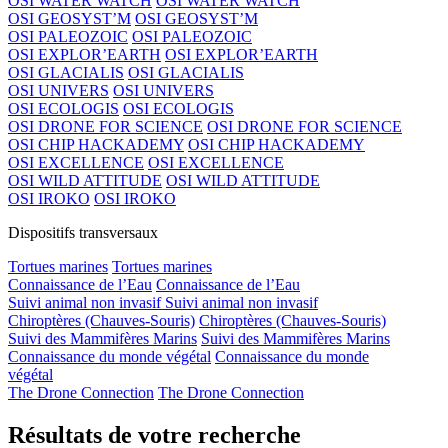
OSI WATER WATCH
OSI WATER WATCH
OSI GEOSYST’M
OSI GEOSYST’M
OSI PALEOZOIC
OSI PALEOZOIC
OSI EXPLOR’EARTH
OSI EXPLOR’EARTH
OSI GLACIALIS
OSI GLACIALIS
OSI UNIVERS
OSI UNIVERS
OSI ECOLOGIS
OSI ECOLOGIS
OSI DRONE FOR SCIENCE
OSI DRONE FOR SCIENCE
OSI CHIP HACKADEMY
OSI CHIP HACKADEMY
OSI EXCELLENCE
OSI EXCELLENCE
OSI WILD ATTITUDE
OSI WILD ATTITUDE
OSI IROKO
OSI IROKO
Dispositifs transversaux
Tortues marines
Tortues marines
Connaissance de l’Eau
Connaissance de l’Eau
Suivi animal non invasif
Suivi animal non invasif
Chiroptères (Chauves-Souris)
Chiroptères (Chauves-Souris)
Suivi des Mammifères Marins
Suivi des Mammifères Marins
Connaissance du monde végétal
Connaissance du monde
végétal
The Drone Connection
The Drone Connection
Résultats de votre recherche