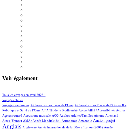
Voir également
33/516
69/516
Tous les voyages en avril 2026 !
56/516
Voyages Photos
4/516
4/516
Voyages Randonnée
A Cheval sur les traces de l’Ours
A Cheval sur les Traces de l’Ours -OU-
2/516
1/516
2/516
1/516
Robotique et Suivi de l’Ours
A l’Affût de la Biodiversité
Accessibilité / Accessibilités
Acores
1/516
32/516
18/516
14/516
2/516
22/516
17/516
Açores routard
Acoustique musicale
ACQ
Adultes
Adultes/Familles
Afrique
Allemand
11/516
2/516
177/516
396/516
Ancien projet
Alpes (France)
AMA / Année Mondiale de l’Astronomie
Amazonie
Anglais
61/516
6/516
13/516
Angleterre
Année internationale de la Désertification (2006)
Année