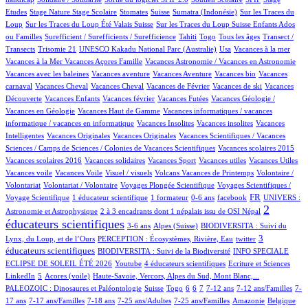
1/913
10/913
1/913
154/913
5/913
2/913
Etudes
Stage Nature
Stage Scolaire
Stomates
Suisse
Sumatra (Indonésie)
Sur les Traces du
7/913
6/913
Loup
Sur les Traces du Loup Été Valais Suisse
Sur les Traces du Loup Suisse Enfants Ados
2/913
41/913
7/913
12/913
100/913
ou Familles
Surefficient / Surefficients / Surefficience
Tahiti
Togo
Tous les âges
Transect /
2/913
1/913
14/913
1/913
1/913
Transects
Trisomie 21
UNESCO Kakadu National Parc (Australie)
Usa
Vacances à la mer
1/913
49/913
1/913
Vacances à la Mer
Vacances Açores Famille
Vacances Astronomie / Vacances en Astronomie
1/913
10/913
1/913
1/913
Vacances avec les baleines
Vacances aventure
Vacances Aventure
Vacances bio
Vacances
107/913
1/913
17/913
1/913
1/913
carnaval
Vacances Cheval
Vacances Cheval
Vacances de Février
Vacances de ski
Vacances
48/913
1/913
2/913
26/913
Découverte
Vacances Enfants
Vacances février
Vacances Futées
Vacances Géologie /
1/913
1/913
Vacances en Géologie
Vacances Haut de Gamme
Vacances informatiques / vacances
1/913
1/913
1/913
informatique / vacances en informatique
Vacances Insolites
Vacances insolites
Vacances
2/913
1/913
11/913
Intelligentes
Vacances Originales
Vacances Originales
Vacances Scientifiques / Vacances
1/913
1/913
Sciences / Camps de Sciences / Colonies de Vacances Scientifiques
Vacances scolaires 2015
1/913
1/913
1/913
1/913
1/913
Vacances scolaires 2016
Vacances solidaires
Vacances Sport
Vacances utiles
Vacances Utiles
1/913
2/913
11/913
2/913
Vacances voile
Vacances Voile
Visuel / visuels
Volcans Vacances de Printemps
Volontaire /
1/913
68/913
10/913
Volontariat
Volontariat / Volontaire
Voyages Plongée Scientifique
Voyages Scientifiques /
129/913
7/913
2/913
13/913
270/913
56/913
FR
Voyage Scientifique
1 éducateur scientifique
1 formateur
0-6 ans
facebook
UNIVERS :
12/913
516/913
2
Astronomie et Astrophysique
2 à 3 encadrants dont 1 népalais issu de OSI Népal
éducateurs scientifiques
13/913
127/913
43/913
3-6 ans
Alpes (Suisse)
BIODIVERSITA : Suivi du
14/913
2/913
263/913
3
Lynx, du Loup, et de l’Ours
PERCEPTION : Écosystèmes, Rivière, Eau
twitter
52/913
34/913
éducateurs scientifiques
BIODIVERSITA : Suivi de la Biodiversité
INFO SPECIALE
2/913
31/913
2/913
2/913
ECLIPSE DE SOLEIL ÉTÉ 2026
Youtube
4 éducateurs scientifiques
Ecriture et Sciences
16/913
4/913
11/913
97/913
LinkedIn
5
Acores (voile)
Haute-Savoie, Vercors, Alpes du Sud, Mont Blanc,...
3/913
5/913
1/913
67/913
103/913
16/913
103/913
4/913
PALEOZOIC : Dinosaures et Paléontologie
Suisse
Togo
6
6
7
7-12 ans
7-12 ans/Familles
7-
28/913
56/913
3/913
8/913
4/913
2/913
2/913
17 ans
7-17 ans/Familles
7-18 ans
7-25 ans/Adultes
7-25 ans/Familles
Amazonie
Belgique