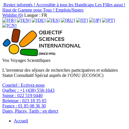
Restez informés !
Accessible à tous les Handicaps
Les Filles aussi !
Haut de Gamme pour Tous !
Emplois/Stages
Wishlist (
0
)
Langue : FR
Vos Voyages Scientifiques
L’inventeur des séjours de recherches participatives et solidaires
Statut Consultatif Spécial auprès de l’ONU (ECOSOC)
Courriel :
Ecrivez-nous
Québec :
+1 (438) 558-1643
Suisse :
022 519 0440
Belgique :
023 18 35 65
France :
01 85 08 36 30
Dates, Places, Tarifs :
en direct
Accueil