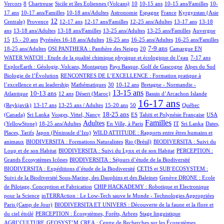
74/913
1/913
11/913
75/913
3/913
3/913
13/913
Vercors
8
Chartreuse
Sicile et îles Eoliennes (Volcans)
10
10-15 ans
10-15 ans/Familles
10-
9/913
5/913
37/913
34/913
9/913
110/913
17 ans
10-17 ans/Familles
10-18 ans/Adultes
Astronomie
Espagne
France
Kyrgyzstan (Asie
190/913
355/913
15/913
2/913
1/913
88/913
12/913
12
Centrale)
Provence
12-17 ans
12-17 ans/Familles
12-25 ans/Adultes
13-17 ans
13-18
79/913
6/913
1/913
9/913
4/913
187/913
ans
13-18 ans/Adultes
13-18 ans/Familles
13-25 ans/Adultes
13-25 ans/Familles
Auvergne
22/913
41/913
121/913
5/913
2/913
1/913
14/913
15
15 - 20 ans
Pyrénées
16-18 ans/Adultes
16-25 ans
16-25 ans/Adultes
16-25 ans/Familles
113/913
46/913
266/913
3/913
139/913
11/913
7-9 ans
18-25 ans/Adultes
OSI PANTHERA : Panthère des Neiges
20
Camargue
EN
15/913
45/913
WATER WATCH : Etude de la qualité chimique physique et écologique de l’eau
7-17 ans
19/913
9/913
4/913
ExplorEarth : Géologie, Volcans, Montagnes
Pays Basque, Golf de Gascogne
Alpes du Sud
85/913
Biologie de l’Évolution
RENCONTRES DE L’EXCELLENCE : Formation pratique à
3/913
8/913
83/913
92/913
l’excellence et au leadership
Mathématiques
30
10-12 ans
Bretagne - Normandie -
247/913
44/913
4/913
490/913
1/913
15/913
13-15 ans
10-13 ans
Atlantique
12 ans
Désert (Maroc)
Bassin d’Arcachon
Islande
23/913
20/913
8/913
2/913
658/913
26/913
16-17 ans
(Reykjavik)
13-17 ans
13-25 ans / Adultes
15-20 ans
50
Québec
1/913
7/913
286/913
36/913
48/913
13/913
18-25 ans
(Canada)
Sri Lanka
Vosges, Vittel, Nancy
ES
Tahiti et Polynésie Française
USA
180/913
408/913
1/913
482/913
6/913
1/913
6/913
Familles
Adultes
(YellowStone)
18-25 ans/Adultes
En Ville, à Paris
IT
Sri Lanka
Dates,
6/913
9/913
Places, Tarifs
Japon (Péninsule d’Izu)
WILD ATTITUDE : Rapports entre êtres humains et
29/913
5/913
8/913
animaux
BIODIVERSITA : Formations Naturalistes
Rio (Brésil)
BIODIVERSITA : Suivi du
17/913
1/913
Loup et de son Habitat
BIODIVERSITA : Suivi du Lynx et de son Habitat
PERCEPTION :
14/913
8/913
Grands Écosystèmes Icônes
BIODIVERSITA : Séjours d’étude de la Biodiversité
94/913
BIODIVERSITA : Expéditions d’étude de la Biodiversité
CETIS et SUB’ECOSYSTEM :
17/913
9/913
Suivi de la Biodiversité Sous-Marine, des Dauphins et des Baleines
Genève
DRONE : Ecole
10/913
de Pilotage, Conception et Fabrication
CHIP HACKADEMY : Robotique et Electronique
2/913
5/913
pour la Science
inTERRAction : Le Low-Tech sauve le Monde - Technologies Appropriées
2/913
Paris (Camp de Jour)
BIODIVERSITA ET UNIVERS : Découverte de la faune et la flore et
32/913
4/913
1/913
du ciel étoilé
PERCEPTION : Écosystèmes, Forêts, Arbres
Stage linguistique
3/913
1/913
AGRI’CULTURE
GEOSYST’M
CREA : Centre de Recherches sur les Écosystèmes