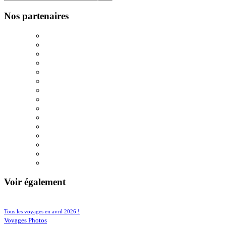
Nos partenaires
Voir également
101/913
197/913
Tous les voyages en avril 2026 !
157/913
Voyages Photos