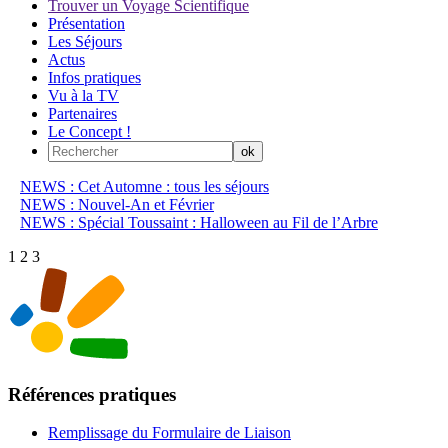
Trouver un Voyage Scientifique
Présentation
Les Séjours
Actus
Infos pratiques
Vu à la TV
Partenaires
Le Concept !
NEWS : Cet Automne : tous les séjours
NEWS : Nouvel-An et Février
NEWS : Spécial Toussaint : Halloween au Fil de l’Arbre
1
2
3
Références pratiques
Remplissage du Formulaire de Liaison