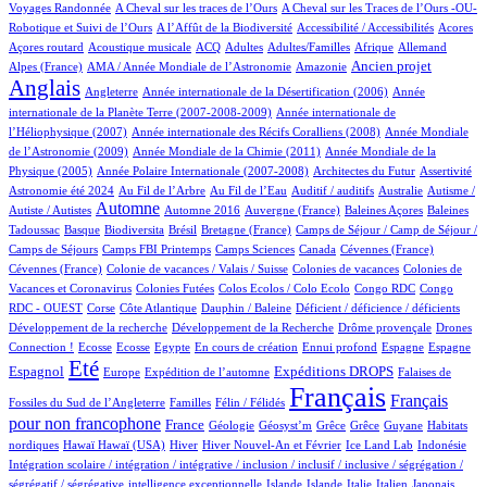
4/913
5/913
Voyages Randonnée
A Cheval sur les traces de l’Ours
A Cheval sur les Traces de l’Ours -OU-
4/913
2/913
3/913
1/913
Robotique et Suivi de l’Ours
A l’Affût de la Biodiversité
Accessibilité / Accessibilités
Acores
2/913
100/913
27/913
11/913
2/913
71/913
22/913
Açores routard
Acoustique musicale
ACQ
Adultes
Adultes/Familles
Afrique
Allemand
13/913
5/913
253/913
697/913
Ancien projet
Alpes (France)
AMA / Année Mondiale de l’Astronomie
Amazonie
Anglais
67/913
6/913
14/913
Angleterre
Année internationale de la Désertification (2006)
Année
4/913
internationale de la Planète Terre (2007-2008-2009)
Année internationale de
1/913
12/913
l’Héliophysique (2007)
Année internationale des Récifs Coralliens (2008)
Année Mondiale
2/913
15/913
de l’Astronomie (2009)
Année Mondiale de la Chimie (2011)
Année Mondiale de la
5/913
3/913
2/913
49/913
Physique (2005)
Année Polaire Internationale (2007-2008)
Architectes du Futur
Assertivité
20/913
13/913
2/913
1/913
2/913
Astronomie été 2024
Au Fil de l’Arbre
Au Fil de l’Eau
Auditif / auditifs
Australie
Autisme /
432/913
4/913
7/913
1/913
2/913
Automne
Autiste / Autistes
Automne 2016
Auvergne (France)
Baleines Açores
Baleines
1/913
80/913
1/913
12/913
109/913
Tadoussac
Basque
Biodiversita
Brésil
Bretagne (France)
Camps de Séjour / Camp de Séjour /
4/913
12/913
5/913
3/913
2/913
Camps de Séjours
Camps FBI Printemps
Camps Sciences
Canada
Cévennes (France)
1/913
4/913
3/913
Cévennes (France)
Colonie de vacances / Valais / Suisse
Colonies de vacances
Colonies de
1/913
1/913
1/913
2/913
Vacances et Coronavirus
Colonies Futées
Colos Ecolos / Colo Ecolo
Congo RDC
Congo
1/913
17/913
1/913
2/913
1/913
RDC - OUEST
Corse
Côte Atlantique
Dauphin / Baleine
Déficient / déficience / déficients
1/913
2/913
16/913
Développement de la recherche
Développement de la Recherche
Drôme provençale
Drones
1/913
1/913
1/913
14/913
1/913
22/913
12/913
252/913
Connection !
Ecosse
Ecosse
Egypte
En cours de création
Ennui profond
Espagne
Espagne
692/913
12/913
169/913
262/913
5/913
Eté
Espagnol
Expéditions DROPS
Europe
Expédition de l’automne
Falaises de
3/913
100/913
913/913
474/913
Français
Français
Fossiles du Sud de l’Angleterre
Familles
Félin / Félidés
pour non francophone
287/913
38/913
1/913
1/913
1/913
1/913
3/913
France
Géologie
Géosyst’m
Grêce
Grêce
Guyane
Habitats
2/913
2/913
144/913
23/913
9/913
2/913
1/913
nordiques
Hawaï
Hawaï (USA)
Hiver
Hiver Nouvel-An et Février
Ice Land Lab
Indonésie
Intégration scolaire / intégration / intégrative / inclusion / inclusif / inclusive / ségrégation /
1/913
10/913
9/913
9/913
78/913
5/913
2/913
ségrégatif / ségrégative
intelligence exceptionnelle
Islande
Islande
Italie
Italien
Japonais