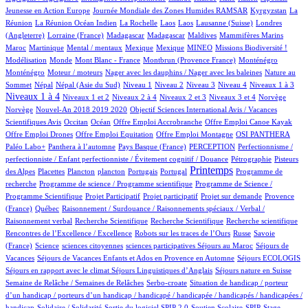
5/913
101/913
6/913
Jeunesse en Action Europe
Journée Mondiale des Zones Humides RAMSAR
Kyrgyzstan
La
4/913
1/913
1/913
1/913
3/913
62/913
Réunion
La Réunion Océan Indien
La Rochelle
Laos
Laos
Lausanne (Suisse)
Londres
1/913
6/913
6/913
2/913
1/913
8/913
(Angleterre)
Lorraine (France)
Madagascar
Madagascar
Maldives
Mammifères Marins
9/913
2/913
1/913
1/913
33/913
39/913
2/913
Maroc
Martinique
Mental / mentaux
Mexique
Mexique
MINEO
Missions Biodiversité !
3/913
1/913
8/913
14/913
14/913
Modélisation
Monde
Mont Blanc - France
Montbrun (Provence France)
Monténégro
2/913
1/913
2/913
Monténégro
Moteur / moteurs
Nager avec les dauphins / Nager avec les baleines
Nature au
18/913
18/913
13/913
13/913
10/913
113/913
114/913
396/913
Sommet
Népal
Népal (Asie du Sud)
Niveau 1
Niveau 2
Niveau 3
Niveau 4
Niveaux 1 à 3
12/913
56/913
12/913
159/913
2/913
2/913
Niveaux 1 à 4
Niveaux 1 et 2
Niveaux 2 à 4
Niveaux 2 et 3
Niveaux 3 et 4
Norvège
14/913
1/913
Norvège
Nouvel-An 2018 2019 2020
Objectif Sciences International Avis / Vacances
10/913
168/913
1/913
1/913
1/913
Scientifiques Avis
Occitan
Océan
Offre Emploi Accrobranche
Offre Emploi Canoe Kayak
1/913
1/913
113/913
98/913
Offre Emploi Drones
Offre Emploi Equitation
Offre Emploi Montagne
OSI PANTHERA
112/913
6/913
42/913
1/913
Paléo Labo+
Panthera à l’automne
Pays Basque (France)
PERCEPTION
Perfectionnisme /
9/913
5/913
perfectionniste / Enfant perfectionniste / Évitement cognitif / Douance
Pétrographie
Pisteurs
3/913
1/913
1/913
11/913
2/913
444/913
1/913
Printemps
des Alpes
Placettes
Plancton
plancton
Portugais
Portugal
Programme de
1/913
2/913
recherche
Programme de science / Programme scientifique
Programme de Science /
1/913
1/913
17/913
80/913
Programme Scientifique
Projet Participatif
Projet participatif
Projet sur demande
Provence
5/913
1/913
(France)
Québec
Raisonnement / Surdouance / Raisonnements spéciaux / Verbal /
1/913
2/913
1/913
2/913
Raisonnement verbal
Recherche Scientifique
Recherche Scientifique
Recherche scientifique
6/913
101/913
4/913
Rencontres de l’Excellence / Excellence
Robots sur les traces de l’Ours
Russe
Savoie
10/913
1/913
1/913
1/913
100/913
(France)
Science
sciences citoyennes
sciences participatives
Séjours au Maroc
Séjours de
71/913
4/913
16/913
Vacances
Séjours de Vacances Enfants et Ados en Provence en Automne
Séjours ECOLOGIS
77/913
9/913
100/913
Séjours en rapport avec le climat
Séjours Linguistiques d’Anglais
Séjours nature en Suisse
14/913
2/913
Semaine de Relâche / Semaines de Relâches
Serbo-croate
Situation de handicap / porteur
d’un handicap / porteurs d’un handicap / handicapé / handicapée / handicapés / handicapées /
2/913
3/913
58/913
3/913
1/913
handicap
Solidaire / Solidarité
Sortie du logiciel SPIP 2.0
Soutien Scolaire
SPIP
Stage