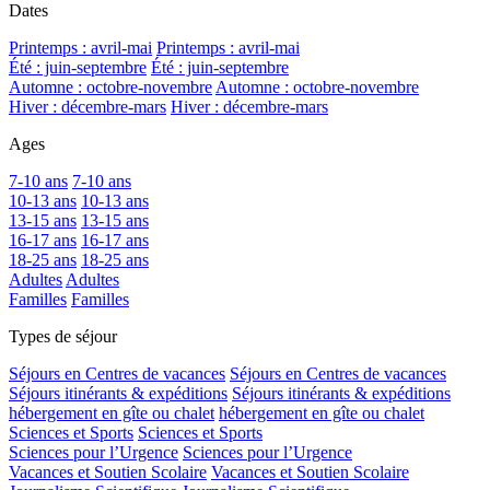
Dates
Printemps : avril-mai
Printemps : avril-mai
Été : juin-septembre
Été : juin-septembre
Automne : octobre-novembre
Automne : octobre-novembre
Hiver : décembre-mars
Hiver : décembre-mars
Ages
7-10 ans
7-10 ans
10-13 ans
10-13 ans
13-15 ans
13-15 ans
16-17 ans
16-17 ans
18-25 ans
18-25 ans
Adultes
Adultes
Familles
Familles
Types de séjour
Séjours en Centres de vacances
Séjours en Centres de vacances
Séjours itinérants & expéditions
Séjours itinérants & expéditions
hébergement en gîte ou chalet
hébergement en gîte ou chalet
Sciences et Sports
Sciences et Sports
Sciences pour l’Urgence
Sciences pour l’Urgence
Vacances et Soutien Scolaire
Vacances et Soutien Scolaire