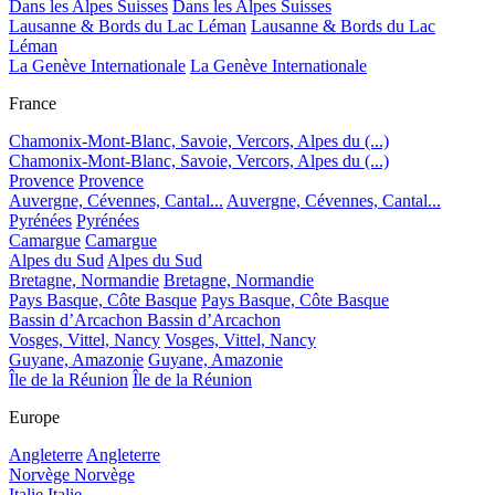
Dans les Alpes Suisses
Dans les Alpes Suisses
Lausanne & Bords du Lac Léman
Lausanne & Bords du Lac
Léman
La Genève Internationale
La Genève Internationale
France
Chamonix-Mont-Blanc, Savoie, Vercors, Alpes du (...)
Chamonix-Mont-Blanc, Savoie, Vercors, Alpes du (...)
Provence
Provence
Auvergne, Cévennes, Cantal...
Auvergne, Cévennes, Cantal...
Pyrénées
Pyrénées
Camargue
Camargue
Alpes du Sud
Alpes du Sud
Bretagne, Normandie
Bretagne, Normandie
Pays Basque, Côte Basque
Pays Basque, Côte Basque
Bassin d’Arcachon
Bassin d’Arcachon
Vosges, Vittel, Nancy
Vosges, Vittel, Nancy
Guyane, Amazonie
Guyane, Amazonie
Île de la Réunion
Île de la Réunion
Europe
Angleterre
Angleterre
Norvège
Norvège
Italie
Italie