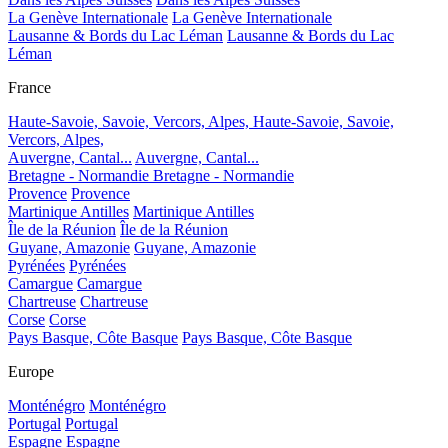
La Genève Internationale
La Genève Internationale
Lausanne & Bords du Lac Léman
Lausanne & Bords du Lac
Léman
France
Haute-Savoie, Savoie, Vercors, Alpes,
Haute-Savoie, Savoie,
Vercors, Alpes,
Auvergne, Cantal...
Auvergne, Cantal...
Bretagne - Normandie
Bretagne - Normandie
Provence
Provence
Martinique Antilles
Martinique Antilles
Île de la Réunion
Île de la Réunion
Guyane, Amazonie
Guyane, Amazonie
Pyrénées
Pyrénées
Camargue
Camargue
Chartreuse
Chartreuse
Corse
Corse
Pays Basque, Côte Basque
Pays Basque, Côte Basque
Europe
Monténégro
Monténégro
Portugal
Portugal
Espagne
Espagne