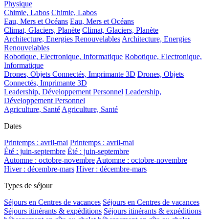
Physique
Chimie, Labos
Chimie, Labos
Eau, Mers et Océans
Eau, Mers et Océans
Climat, Glaciers, Planète
Climat, Glaciers, Planète
Architecture, Energies Renouvelables
Architecture, Energies
Renouvelables
Robotique, Electronique, Informatique
Robotique, Electronique,
Informatique
Drones, Objets Connectés, Imprimante 3D
Drones, Objets
Connectés, Imprimante 3D
Leadership, Développement Personnel
Leadership,
Développement Personnel
Agriculture, Santé
Agriculture, Santé
Dates
Printemps : avril-mai
Printemps : avril-mai
Été : juin-septembre
Été : juin-septembre
Automne : octobre-novembre
Automne : octobre-novembre
Hiver : décembre-mars
Hiver : décembre-mars
Types de séjour
Séjours en Centres de vacances
Séjours en Centres de vacances
Séjours itinérants & expéditions
Séjours itinérants & expéditions