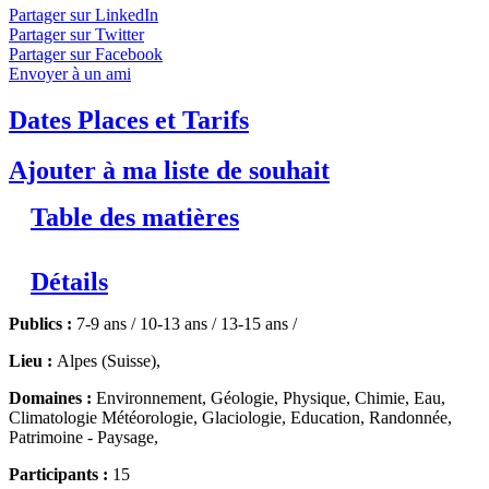
Partager sur LinkedIn
À l'Assaut de la Montagne
Niveaux 1 et
Partager sur Twitter
Partager sur Facebook
2
Envoyer à un ami
Cet été, partons à l’assaut des Alpes ! Partons à la découverte de
Dates Places et Tarifs
ses mille et une richesses.
↓ Lire le descriptif détaillé plus bas ↓
Niveaux 1 et 2
Ajouter à ma liste de souhait
Table des matières
Détails
Publics :
7-9 ans / 10-13 ans / 13-15 ans /
Lieu :
Alpes (Suisse),
Domaines :
Environnement, Géologie, Physique, Chimie, Eau,
Climatologie Météorologie, Glaciologie, Education, Randonnée,
Patrimoine - Paysage,
Participants :
15