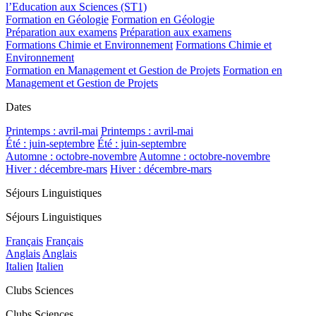
l’Education aux Sciences (ST1)
Formation en Géologie
Formation en Géologie
Préparation aux examens
Préparation aux examens
Formations Chimie et Environnement
Formations Chimie et
Environnement
Formation en Management et Gestion de Projets
Formation en
Management et Gestion de Projets
Dates
Printemps : avril-mai
Printemps : avril-mai
Été : juin-septembre
Été : juin-septembre
Automne : octobre-novembre
Automne : octobre-novembre
Hiver : décembre-mars
Hiver : décembre-mars
Séjours Linguistiques
Séjours Linguistiques
Français
Français
Anglais
Anglais
Italien
Italien
Clubs Sciences
Clubs Sciences