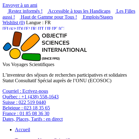
Envoyer à un ami
Restez informés !
Accessible à tous les Handicaps
Les Filles
aussi !
Haut de Gamme pour Tous !
Emplois/Stages
Wishlist (
0
)
Langue : FR
Vos Voyages Scientifiques
L’inventeur des séjours de recherches participatives et solidaires
Statut Consultatif Spécial auprès de l’ONU (ECOSOC)
Courriel :
Ecrivez-nous
Québec :
+1 (438) 558-1643
Suisse :
022 519 0440
Belgique :
023 18 35 65
France :
01 85 08 36 30
Dates, Places, Tarifs :
en direct
Accueil