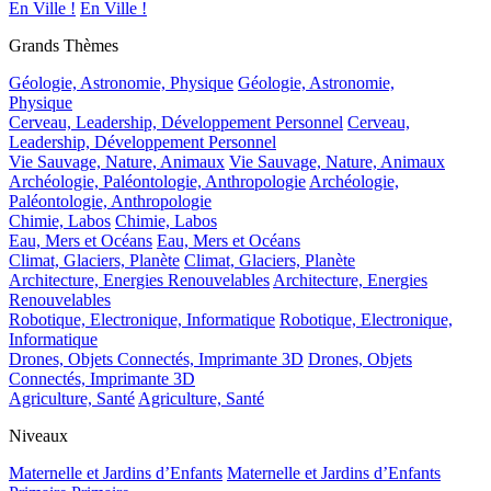
En Ville !
En Ville !
Grands Thèmes
Géologie, Astronomie, Physique
Géologie, Astronomie,
Physique
Cerveau, Leadership, Développement Personnel
Cerveau,
Leadership, Développement Personnel
Vie Sauvage, Nature, Animaux
Vie Sauvage, Nature, Animaux
Archéologie, Paléontologie, Anthropologie
Archéologie,
Paléontologie, Anthropologie
Chimie, Labos
Chimie, Labos
Eau, Mers et Océans
Eau, Mers et Océans
Climat, Glaciers, Planète
Climat, Glaciers, Planète
Architecture, Energies Renouvelables
Architecture, Energies
Renouvelables
Robotique, Electronique, Informatique
Robotique, Electronique,
Informatique
Drones, Objets Connectés, Imprimante 3D
Drones, Objets
Connectés, Imprimante 3D
Agriculture, Santé
Agriculture, Santé
Niveaux
Maternelle et Jardins d’Enfants
Maternelle et Jardins d’Enfants