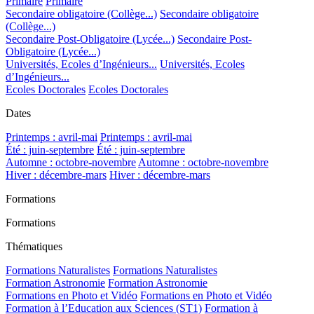
Primaire
Primaire
Secondaire obligatoire (Collège...)
Secondaire obligatoire
(Collège...)
Secondaire Post-Obligatoire (Lycée...)
Secondaire Post-
Obligatoire (Lycée...)
Universités, Ecoles d’Ingénieurs...
Universités, Ecoles
d’Ingénieurs...
Ecoles Doctorales
Ecoles Doctorales
Dates
Printemps : avril-mai
Printemps : avril-mai
Été : juin-septembre
Été : juin-septembre
Automne : octobre-novembre
Automne : octobre-novembre
Hiver : décembre-mars
Hiver : décembre-mars
Formations
Formations
Thématiques
Formations Naturalistes
Formations Naturalistes
Formation Astronomie
Formation Astronomie
Formations en Photo et Vidéo
Formations en Photo et Vidéo
Formation à l’Education aux Sciences (ST1)
Formation à