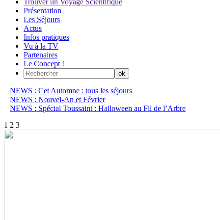
Trouver un Voyage Scientifique
Présentation
Les Séjours
Actus
Infos pratiques
Vu à la TV
Partenaires
Le Concept !
NEWS : Cet Automne : tous les séjours
NEWS : Nouvel-An et Février
NEWS : Spécial Toussaint : Halloween au Fil de l’Arbre
1
2
3