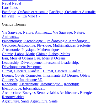
Népal
Népal
Laos
Laos
Pacifique, Océanie et Australie
Pacifique, Océanie et Australie
En Ville !_-_
En Ville !_-_
Grands Thèmes
Vie Sauvage, Nature, Animaux...
Vie Sauvage, Nature,
Animaux...
Paléontologie, Archéologie...
Paléontologie, Archéologie...
Géologie, Astronomie, Physique, Mathématiques
Géologie,
Astronomie, Physique, Mathématiques
Chimie, Labos, Maths
Chimie, Labos, Maths
Eau, Mers et Océans
Eau, Mers et Océans
Leadership, Développement Personnel
Leadership,
Développement Personnel
Climat, Glaciers, Planète...
Climat, Glaciers, Planète...
Drones, Objets Connectés, Imprimante 3D
Drones, Objets
Connectés, Imprimante 3D
Robotique, Electronique, Informatique...
Robotique,
Electronique, Informatique...
Architecture, Energies Renouvelables
Architecture, Energies
Renouvelables
Agriculture, Santé
Agriculture, Santé