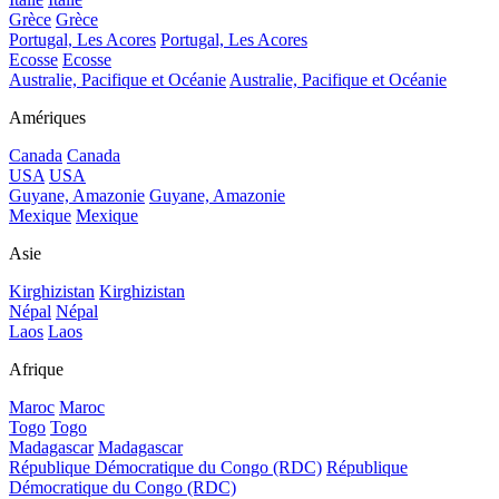
Grèce
Grèce
Portugal, Les Acores
Portugal, Les Acores
Ecosse
Ecosse
Australie, Pacifique et Océanie
Australie, Pacifique et Océanie
Amériques
Canada
Canada
USA
USA
Guyane, Amazonie
Guyane, Amazonie
Mexique
Mexique
Asie
Kirghizistan
Kirghizistan
Népal
Népal
Laos
Laos
Afrique
Maroc
Maroc
Togo
Togo
Madagascar
Madagascar
République Démocratique du Congo (RDC)
République
Démocratique du Congo (RDC)