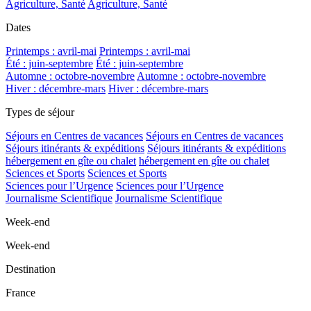
Agriculture, Santé
Agriculture, Santé
Dates
Printemps : avril-mai
Printemps : avril-mai
Été : juin-septembre
Été : juin-septembre
Automne : octobre-novembre
Automne : octobre-novembre
Hiver : décembre-mars
Hiver : décembre-mars
Types de séjour
Séjours en Centres de vacances
Séjours en Centres de vacances
Séjours itinérants & expéditions
Séjours itinérants & expéditions
hébergement en gîte ou chalet
hébergement en gîte ou chalet
Sciences et Sports
Sciences et Sports
Sciences pour l’Urgence
Sciences pour l’Urgence
Journalisme Scientifique
Journalisme Scientifique
Week-end
Week-end
Destination
France