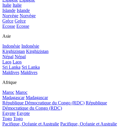
Italie
Italie
Islande
Islande
Norvège
Norvège
Grèce
Grèce
Ecosse
Ecosse
Asie
Indonésie
Indonésie
Kirghizistan
Kirghizistan
Népal
Népal
Laos
Laos
Sri Lanka
Sri Lanka
Maldives
Maldives
Afrique
Maroc
Maroc
Madagascar
Madagascar
République Démocratique du Congo (RDC)
République
Démocratique du Congo (RDC)
Egypte
Egypte
Togo
Togo
Pacifique, Océanie et Australie
Pacifique, Océanie et Australie