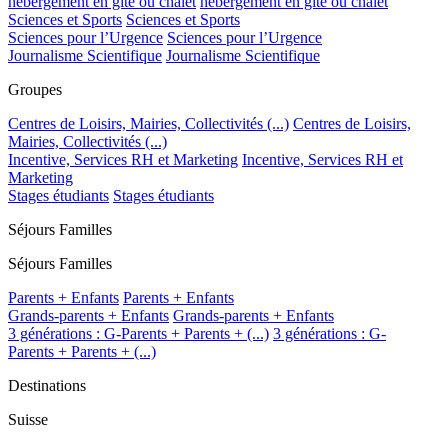
hébergement en gîte ou chalet
hébergement en gîte ou chalet
Sciences et Sports
Sciences et Sports
Sciences pour l’Urgence
Sciences pour l’Urgence
Journalisme Scientifique
Journalisme Scientifique
Groupes
Centres de Loisirs, Mairies, Collectivités (...)
Centres de Loisirs,
Mairies, Collectivités (...)
Incentive, Services RH et Marketing
Incentive, Services RH et
Marketing
Stages étudiants
Stages étudiants
Séjours Familles
Séjours Familles
Parents + Enfants
Parents + Enfants
Grands-parents + Enfants
Grands-parents + Enfants
3 générations : G-Parents + Parents + (...)
3 générations : G-
Parents + Parents + (...)
Destinations
Suisse