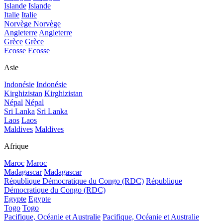
Islande
Islande
Italie
Italie
Norvège
Norvège
Angleterre
Angleterre
Grèce
Grèce
Ecosse
Ecosse
Asie
Indonésie
Indonésie
Kirghizistan
Kirghizistan
Népal
Népal
Sri Lanka
Sri Lanka
Laos
Laos
Maldives
Maldives
Afrique
Maroc
Maroc
Madagascar
Madagascar
République Démocratique du Congo (RDC)
République
Démocratique du Congo (RDC)
Egypte
Egypte
Togo
Togo
Pacifique, Océanie et Australie
Pacifique, Océanie et Australie