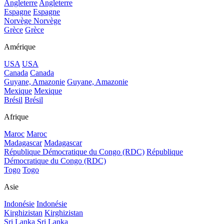
Angleterre
Angleterre
Espagne
Espagne
Norvège
Norvège
Grèce
Grèce
Amérique
USA
USA
Canada
Canada
Guyane, Amazonie
Guyane, Amazonie
Mexique
Mexique
Brésil
Brésil
Afrique
Maroc
Maroc
Madagascar
Madagascar
République Démocratique du Congo (RDC)
République
Démocratique du Congo (RDC)
Togo
Togo
Asie
Indonésie
Indonésie
Kirghizistan
Kirghizistan
Sri Lanka
Sri Lanka