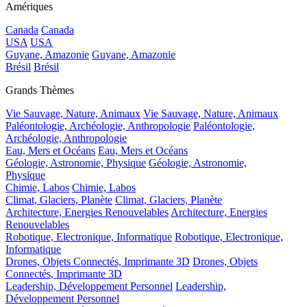
Amériques
Canada
Canada
USA
USA
Guyane, Amazonie
Guyane, Amazonie
Brésil
Brésil
Grands Thèmes
Vie Sauvage, Nature, Animaux
Vie Sauvage, Nature, Animaux
Paléontologie, Archéologie, Anthropologie
Paléontologie,
Archéologie, Anthropologie
Eau, Mers et Océans
Eau, Mers et Océans
Géologie, Astronomie, Physique
Géologie, Astronomie,
Physique
Chimie, Labos
Chimie, Labos
Climat, Glaciers, Planète
Climat, Glaciers, Planète
Architecture, Energies Renouvelables
Architecture, Energies
Renouvelables
Robotique, Electronique, Informatique
Robotique, Electronique,
Informatique
Drones, Objets Connectés, Imprimante 3D
Drones, Objets
Connectés, Imprimante 3D
Leadership, Développement Personnel
Leadership,
Développement Personnel