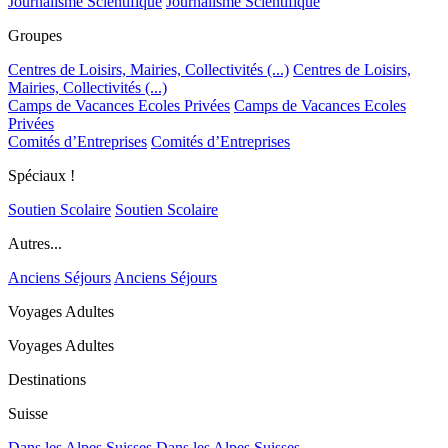
Journalisme Scientifique
Journalisme Scientifique
Groupes
Centres de Loisirs, Mairies, Collectivités (...)
Centres de Loisirs,
Mairies, Collectivités (...)
Camps de Vacances Ecoles Privées
Camps de Vacances Ecoles
Privées
Comités d’Entreprises
Comités d’Entreprises
Spéciaux !
Soutien Scolaire
Soutien Scolaire
Autres...
Anciens Séjours
Anciens Séjours
Voyages Adultes
Voyages Adultes
Destinations
Suisse
Dans les Alpes Suisses
Dans les Alpes Suisses