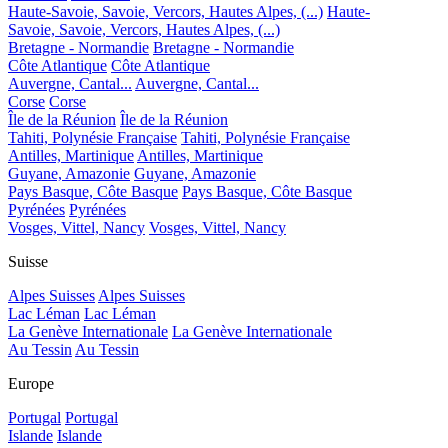
Haute-Savoie, Savoie, Vercors, Hautes Alpes, (...)
Haute-
Savoie, Savoie, Vercors, Hautes Alpes, (...)
Bretagne - Normandie
Bretagne - Normandie
Côte Atlantique
Côte Atlantique
Auvergne, Cantal...
Auvergne, Cantal...
Corse
Corse
Île de la Réunion
Île de la Réunion
Tahiti, Polynésie Française
Tahiti, Polynésie Française
Antilles, Martinique
Antilles, Martinique
Guyane, Amazonie
Guyane, Amazonie
Pays Basque, Côte Basque
Pays Basque, Côte Basque
Pyrénées
Pyrénées
Vosges, Vittel, Nancy
Vosges, Vittel, Nancy
Suisse
Alpes Suisses
Alpes Suisses
Lac Léman
Lac Léman
La Genève Internationale
La Genève Internationale
Au Tessin
Au Tessin
Europe
Portugal
Portugal
Islande
Islande