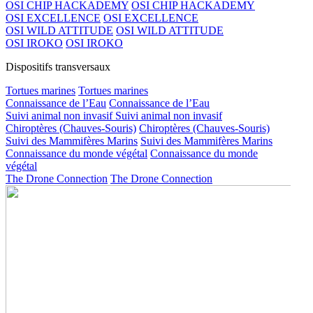
OSI CHIP HACKADEMY
OSI CHIP HACKADEMY
OSI EXCELLENCE
OSI EXCELLENCE
OSI WILD ATTITUDE
OSI WILD ATTITUDE
OSI IROKO
OSI IROKO
Dispositifs transversaux
Tortues marines
Tortues marines
Connaissance de l’Eau
Connaissance de l’Eau
Suivi animal non invasif
Suivi animal non invasif
Chiroptères (Chauves-Souris)
Chiroptères (Chauves-Souris)
Suivi des Mammifères Marins
Suivi des Mammifères Marins
Connaissance du monde végétal
Connaissance du monde
végétal
The Drone Connection
The Drone Connection