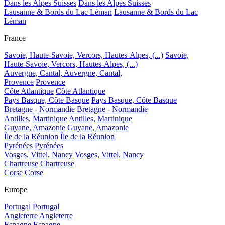
Dans les Alpes Suisses
Dans les Alpes Suisses
Lausanne & Bords du Lac Léman
Lausanne & Bords du Lac
Léman
France
Savoie, Haute-Savoie, Vercors, Hautes-Alpes, (...)
Savoie,
Haute-Savoie, Vercors, Hautes-Alpes, (...)
Auvergne, Cantal,
Auvergne, Cantal,
Provence
Provence
Côte Atlantique
Côte Atlantique
Pays Basque, Côte Basque
Pays Basque, Côte Basque
Bretagne - Normandie
Bretagne - Normandie
Antilles, Martinique
Antilles, Martinique
Guyane, Amazonie
Guyane, Amazonie
Île de la Réunion
Île de la Réunion
Pyrénées
Pyrénées
Vosges, Vittel, Nancy
Vosges, Vittel, Nancy
Chartreuse
Chartreuse
Corse
Corse
Europe
Portugal
Portugal
Angleterre
Angleterre
Espagne
Espagne