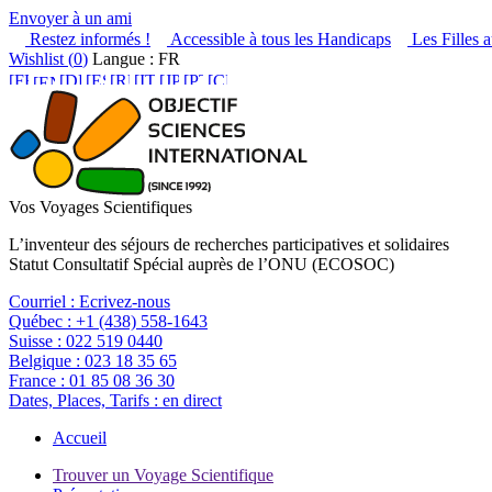
Envoyer à un ami
Restez informés !
Accessible à tous les Handicaps
Les Filles a
Wishlist (
0
)
Langue : FR
Vos Voyages Scientifiques
L’inventeur des séjours de recherches participatives et solidaires
Statut Consultatif Spécial auprès de l’ONU (ECOSOC)
Courriel :
Ecrivez-nous
Québec :
+1 (438) 558-1643
Suisse :
022 519 0440
Belgique :
023 18 35 65
France :
01 85 08 36 30
Dates, Places, Tarifs :
en direct
Accueil
Trouver un Voyage Scientifique