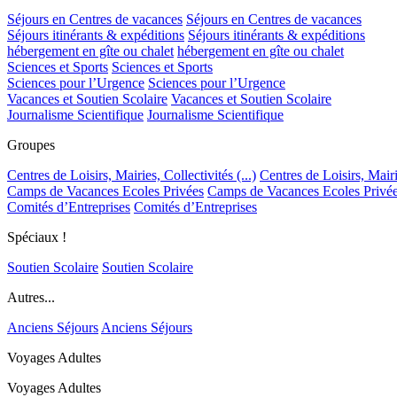
Séjours en Centres de vacances
Séjours en Centres de vacances
Séjours itinérants & expéditions
Séjours itinérants & expéditions
hébergement en gîte ou chalet
hébergement en gîte ou chalet
Sciences et Sports
Sciences et Sports
Sciences pour l’Urgence
Sciences pour l’Urgence
Vacances et Soutien Scolaire
Vacances et Soutien Scolaire
Journalisme Scientifique
Journalisme Scientifique
Groupes
Centres de Loisirs, Mairies, Collectivités (...)
Centres de Loisirs, Mairie
Camps de Vacances Ecoles Privées
Camps de Vacances Ecoles Privé
Comités d’Entreprises
Comités d’Entreprises
Spéciaux !
Soutien Scolaire
Soutien Scolaire
Autres...
Anciens Séjours
Anciens Séjours
Voyages Adultes
Voyages Adultes