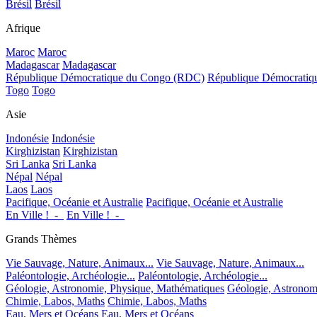
Brésil
Brésil
Afrique
Maroc
Maroc
Madagascar
Madagascar
République Démocratique du Congo (RDC)
République Démocrati
Togo
Togo
Asie
Indonésie
Indonésie
Kirghizistan
Kirghizistan
Sri Lanka
Sri Lanka
Népal
Népal
Laos
Laos
Pacifique, Océanie et Australie
Pacifique, Océanie et Australie
En Ville !_-_
En Ville !_-_
Grands Thèmes
Vie Sauvage, Nature, Animaux...
Vie Sauvage, Nature, Animaux...
Paléontologie, Archéologie...
Paléontologie, Archéologie...
Géologie, Astronomie, Physique, Mathématiques
Géologie, Astronom
Chimie, Labos, Maths
Chimie, Labos, Maths
Eau, Mers et Océans
Eau, Mers et Océans