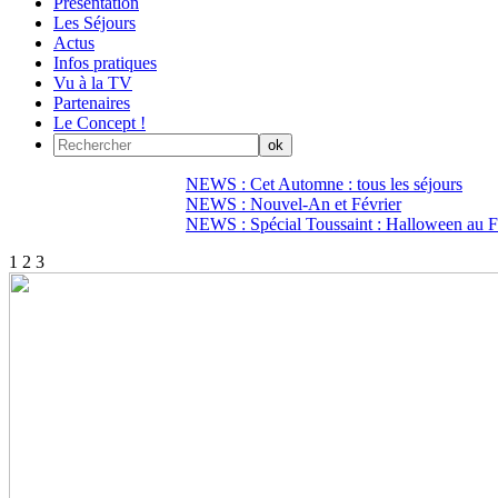
Présentation
Les Séjours
Actus
Infos pratiques
Vu à la TV
Partenaires
Le Concept !
NEWS : Cet Automne : tous les séjours
NEWS : Nouvel-An et Février
NEWS : Spécial Toussaint : Halloween au Fi
1
2
3