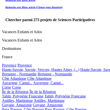
Recherche avec filtres activée
Recherche avec filtres activée (Cliquer pour désactiver)
Chercher parmi
273
projets de Sciences Participatives
Vacances Enfants et Ados
Vacances Enfants et Ados
Destinations
France
Provence
Provence
Haute-Savoie, Savoie, Vercors, Hautes Alpes, (...)
Haute-Savoie, Savoi
Bretagne - Normandie
Bretagne - Normandie
Côte Atlantique
Côte Atlantique
Auvergne, Cantal...
Auvergne, Cantal...
Corse
Corse
Île de la Réunion
Île de la Réunion
Tahiti, Polynésie Française
Tahiti, Polynésie Française
Antilles, Martinique
Antilles, Martinique
Guyane, Amazonie
Guyane, Amazonie
Pays Basque, Côte Basque
Pays Basque, Côte Basque