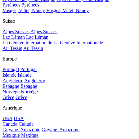
Pyrénées
Pyrénées
Vosges, Vittel, Nancy
Vosges, Vittel, Nancy
Suisse
Alpes Suisses
Alpes Suisses
Lac Léman
Lac Léman
La Genève Internationale
La Genève Internationale
Au Tessin
Au Tessin
Europe
Portugal
Portugal
Islande
Islande
Angleterre
Angleterre
Espagne
Espagne
Norvège
Norvège
Grèce
Grèce
Amérique
USA
USA
Canada
Canada
Guyane, Amazonie
Guyane, Amazonie
Mexique
Mexique