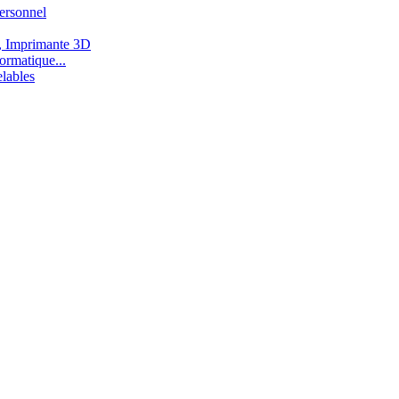
ersonnel
, Imprimante 3D
ormatique...
lables