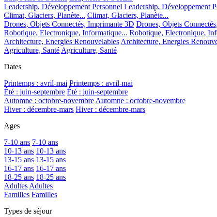
Leadership, Développement Personnel
Leadership, Développement P
Climat, Glaciers, Planète...
Climat, Glaciers, Planète...
Drones, Objets Connectés, Imprimante 3D
Drones, Objets Connectés
Robotique, Electronique, Informatique...
Robotique, Electronique, Inf
Architecture, Energies Renouvelables
Architecture, Energies Renouve
Agriculture, Santé
Agriculture, Santé
Dates
Printemps : avril-mai
Printemps : avril-mai
Été : juin-septembre
Été : juin-septembre
Automne : octobre-novembre
Automne : octobre-novembre
Hiver : décembre-mars
Hiver : décembre-mars
Ages
7-10 ans
7-10 ans
10-13 ans
10-13 ans
13-15 ans
13-15 ans
16-17 ans
16-17 ans
18-25 ans
18-25 ans
Adultes
Adultes
Familles
Familles
Types de séjour