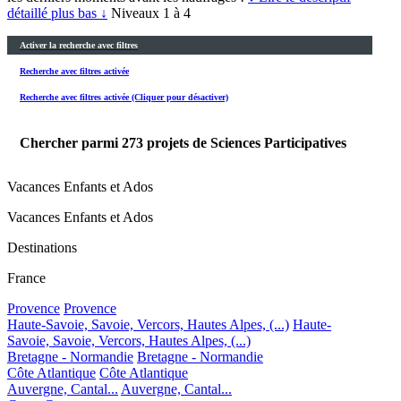
détaillé plus bas ↓
Niveaux 1 à 4
Activer la recherche avec filtres
Recherche avec filtres activée
Recherche avec filtres activée (Cliquer pour désactiver)
Chercher parmi
273
projets de Sciences Participatives
Vacances Enfants et Ados
Vacances Enfants et Ados
Destinations
France
Provence
Provence
Haute-Savoie, Savoie, Vercors, Hautes Alpes, (...)
Haute-
Savoie, Savoie, Vercors, Hautes Alpes, (...)
Bretagne - Normandie
Bretagne - Normandie
Côte Atlantique
Côte Atlantique
Auvergne, Cantal...
Auvergne, Cantal...