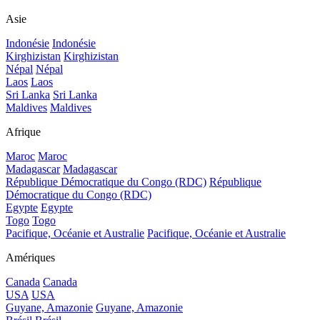
Asie
Indonésie
Indonésie
Kirghizistan
Kirghizistan
Népal
Népal
Laos
Laos
Sri Lanka
Sri Lanka
Maldives
Maldives
Afrique
Maroc
Maroc
Madagascar
Madagascar
République Démocratique du Congo (RDC)
République
Démocratique du Congo (RDC)
Egypte
Egypte
Togo
Togo
Pacifique, Océanie et Australie
Pacifique, Océanie et Australie
Amériques
Canada
Canada
USA
USA
Guyane, Amazonie
Guyane, Amazonie