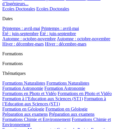
d’Ingénieurs...
Ecoles Doctorales
Ecoles Doctorales
Dates
Printemps : avril-mai
Printemps : avril-mai
Été : juin-septembre
Été : juin-septembre
Automne : octobre-novembre
Automne : octobre-novembre
Hiver : décembre-mars
Hiver : décembre-mars
Formations
Formations
Thématiques
Formations Naturalistes
Formations Naturalistes
Formation Astronomie
Formation Astronomie
Formations en Photo et Vidéo
Formations en Photo et Vidéo
Formation à l’Education aux Sciences (ST1)
Formation à
l’Education aux Sciences (ST1)
Formation en Géologie
Formation en Géologie
Préparation aux examens
Préparation aux examens
Formations Chimie et Environnement
Formations Chimie et
Environnement