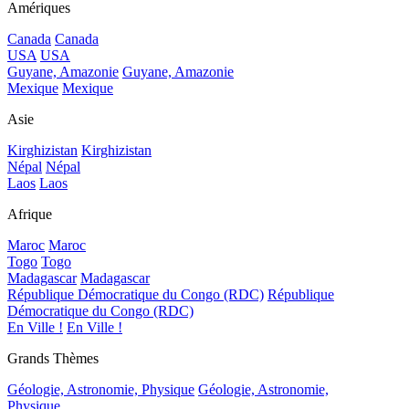
Amériques
Canada
Canada
USA
USA
Guyane, Amazonie
Guyane, Amazonie
Mexique
Mexique
Asie
Kirghizistan
Kirghizistan
Népal
Népal
Laos
Laos
Afrique
Maroc
Maroc
Togo
Togo
Madagascar
Madagascar
République Démocratique du Congo (RDC)
République
Démocratique du Congo (RDC)
En Ville !
En Ville !
Grands Thèmes
Géologie, Astronomie, Physique
Géologie, Astronomie,
Physique