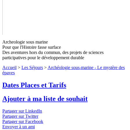
Archeologie sous marine
Pour que l'Histoire fasse surface
Des aventures hors du commun, des projets de sciences
participatives pour le développement durable
Accueil
>
Les Séjours
>
Archéologie sous-marine - Le mystère des
Archéologie sous-marine - Le mystère
épaves
des épaves
Niveaux 1 à 4
Dates Places et Tarifs
Séjour d'archéologie sous-marine pour étudier les vestiges
reposant sous la mer, en plongée sous-marine. Retracez et tentez
Ajouter à ma liste de souhait
d'expliquer les derniers moments avant les naufrages !
↓ Lire le
descriptif détaillé plus bas ↓
Niveaux 1 à 4
Partager sur LinkedIn
Partager sur Twitter
Partager sur Facebook
Envoyer à un ami