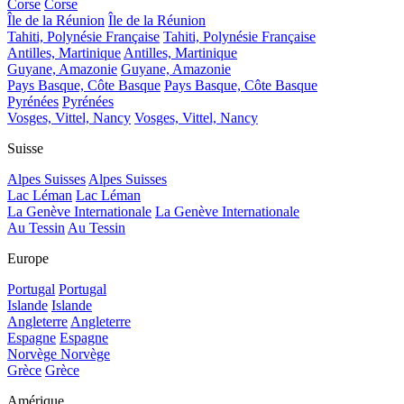
Corse
Corse
Île de la Réunion
Île de la Réunion
Tahiti, Polynésie Française
Tahiti, Polynésie Française
Antilles, Martinique
Antilles, Martinique
Guyane, Amazonie
Guyane, Amazonie
Pays Basque, Côte Basque
Pays Basque, Côte Basque
Pyrénées
Pyrénées
Vosges, Vittel, Nancy
Vosges, Vittel, Nancy
Suisse
Alpes Suisses
Alpes Suisses
Lac Léman
Lac Léman
La Genève Internationale
La Genève Internationale
Au Tessin
Au Tessin
Europe
Portugal
Portugal
Islande
Islande
Angleterre
Angleterre
Espagne
Espagne
Norvège
Norvège
Grèce
Grèce
Amérique