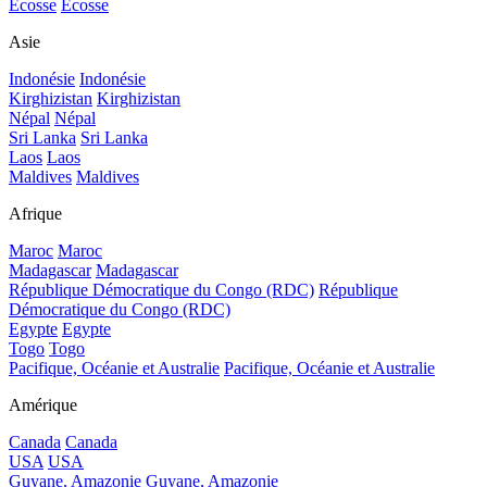
Ecosse
Ecosse
Asie
Indonésie
Indonésie
Kirghizistan
Kirghizistan
Népal
Népal
Sri Lanka
Sri Lanka
Laos
Laos
Maldives
Maldives
Afrique
Maroc
Maroc
Madagascar
Madagascar
République Démocratique du Congo (RDC)
République
Démocratique du Congo (RDC)
Egypte
Egypte
Togo
Togo
Pacifique, Océanie et Australie
Pacifique, Océanie et Australie
Amérique
Canada
Canada
USA
USA
Guyane, Amazonie
Guyane, Amazonie