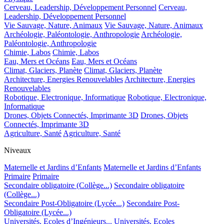
Cerveau, Leadership, Développement Personnel
Cerveau,
Leadership, Développement Personnel
Vie Sauvage, Nature, Animaux
Vie Sauvage, Nature, Animaux
Archéologie, Paléontologie, Anthropologie
Archéologie,
Paléontologie, Anthropologie
Chimie, Labos
Chimie, Labos
Eau, Mers et Océans
Eau, Mers et Océans
Climat, Glaciers, Planète
Climat, Glaciers, Planète
Architecture, Energies Renouvelables
Architecture, Energies
Renouvelables
Robotique, Electronique, Informatique
Robotique, Electronique,
Informatique
Drones, Objets Connectés, Imprimante 3D
Drones, Objets
Connectés, Imprimante 3D
Agriculture, Santé
Agriculture, Santé
Niveaux
Maternelle et Jardins d’Enfants
Maternelle et Jardins d’Enfants
Primaire
Primaire
Secondaire obligatoire (Collège...)
Secondaire obligatoire
(Collège...)
Secondaire Post-Obligatoire (Lycée...)
Secondaire Post-
Obligatoire (Lycée...)
Universités, Ecoles d’Ingénieurs...
Universités, Ecoles