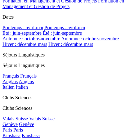
Formation en Management et Gestion de Projets
Formation en
Management et Gestion de Projets
Dates
Printemps : avril-mai
Printemps : avril-mai
Été : juin-septembre
Été : juin-septembre
Automne : octobre-novembre
Automne : octobre-novembre
Hiver : décembre-mars
Hiver : décembre-mars
Séjours Linguistiques
Séjours Linguistiques
Français
Français
Anglais
Anglais
Italien
Italien
Clubs Sciences
Clubs Sciences
Valais Suisse
Valais Suisse
Genève
Genève
Paris
Paris
Kinshasa
Kinshasa