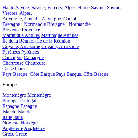
Haute-Savoie, Savoie, Vercors, Alpes,
Haute-Savoie, Savoie,
Vercors, Alpes,
Auvergne, Cantal...
Auvergne, Cantal...
Bretagne - Normandie
Bretagne - Normandie
Provence
Provence
Martinique Antilles
Martinique Antilles
Île de la Réunion
Île de la Réunion
Guyane, Amazonie
Guyane, Amazonie
Pyrénées
Pyrénées
Camargue
Camargue
Chartreuse
Chartreuse
Corse
Corse
Pays Basque, Côte Basque
Pays Basque, Côte Basque
Europe
Monténégro
Monténégro
Portugal
Portugal
Espagne
Espagne
Islande
Islande
Italie
Italie
Norvège
Norvège
Angleterre
Angleterre
Grèce
Grèce