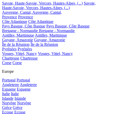
Savoie, Haute-Savoie, Vercors, Hautes-Alpes, (...)
Savoie,
Haute-Savoie, Vercors, Hautes-Alpes, (...)
Auvergne, Cantal,
Auvergne, Cantal,
Provence
Provence
Côte Atlantique
Côte Atlantique
Pays Basque, Côte Basque
Pays Basque, Côte Basque
Bretagne - Normandie
Bretagne - Normandie
Antilles, Martinique
Antilles, Martinique
Guyane, Amazonie
Guyane, Amazonie
Île de la Réunion
Île de la Réunion
Pyrénées
Pyrénées
Vosges, Vittel, Nancy
Vosges, Vittel, Nancy
Chartreuse
Chartreuse
Corse
Corse
Europe
Portugal
Portugal
Angleterre
Angleterre
Espagne
Espagne
Italie
Italie
Islande
Islande
Norvège
Norvège
Grèce
Grèce
Ecosse
Ecosse