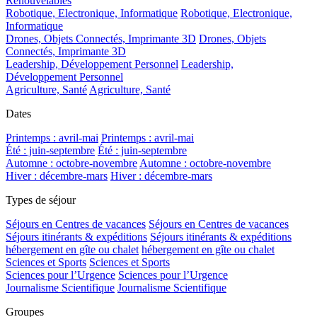
Renouvelables
Robotique, Electronique, Informatique
Robotique, Electronique,
Informatique
Drones, Objets Connectés, Imprimante 3D
Drones, Objets
Connectés, Imprimante 3D
Leadership, Développement Personnel
Leadership,
Développement Personnel
Agriculture, Santé
Agriculture, Santé
Dates
Printemps : avril-mai
Printemps : avril-mai
Été : juin-septembre
Été : juin-septembre
Automne : octobre-novembre
Automne : octobre-novembre
Hiver : décembre-mars
Hiver : décembre-mars
Types de séjour
Séjours en Centres de vacances
Séjours en Centres de vacances
Séjours itinérants & expéditions
Séjours itinérants & expéditions
hébergement en gîte ou chalet
hébergement en gîte ou chalet
Sciences et Sports
Sciences et Sports
Sciences pour l’Urgence
Sciences pour l’Urgence
Journalisme Scientifique
Journalisme Scientifique
Groupes