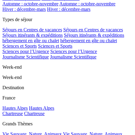
Automne : octobre-novembre
Automne : octobre-novembre
Hiver : décembre-mars
Hiver : décembre-mars
Types de séjour
Séjours en Centres de vacances
Séjours en Centres de vacances
Séjours itinérants & expéditions
Séjours itinérants & expéditions
hébergement en gîte ou chalet
hébergement en gîte ou chalet
Sciences et Sports
Sciences et Sports
Sciences pour l’Urgence
Sciences pour l’Urgence
Journalisme Scientifique
Journalisme Scientifique
Week-end
Week-end
Destination
France
Hautes Alpes
Hautes Alpes
Chartreuse
Chartreuse
Grands Thèmes
Vie Sauvage, Nature, Animaux
Vie Sauvage, Nature, Animaux