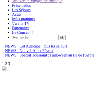
Trouver un Voyage Scientifique
Présentation
Les Séjours
Actus
Infos pratiques
Vu à la TV
Partenaires
Le Concept !
NEWS : Cet Automne : tous les séjours
NEWS : Nouvel-An et Février
NEWS : Spécial Toussaint : Halloween au Fil de l’Arbre
1
2
3