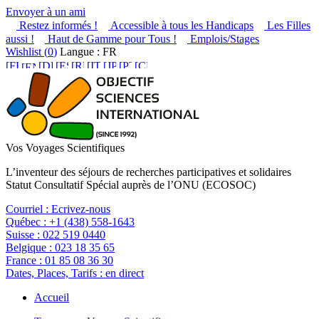
Envoyer à un ami
Restez informés !
Accessible à tous les Handicaps
Les Filles
aussi !
Haut de Gamme pour Tous !
Emplois/Stages
Wishlist (
0
)
Langue : FR
Vos Voyages Scientifiques
L’inventeur des séjours de recherches participatives et solidaires
Statut Consultatif Spécial auprès de l’ONU (ECOSOC)
Courriel :
Ecrivez-nous
Québec :
+1 (438) 558-1643
Suisse :
022 519 0440
Belgique :
023 18 35 65
France :
01 85 08 36 30
Dates, Places, Tarifs :
en direct
Accueil