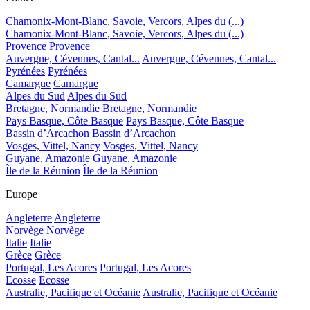
Chamonix-Mont-Blanc, Savoie, Vercors, Alpes du (...)
Chamonix-Mont-Blanc, Savoie, Vercors, Alpes du (...)
Provence
Provence
Auvergne, Cévennes, Cantal...
Auvergne, Cévennes, Cantal...
Pyrénées
Pyrénées
Camargue
Camargue
Alpes du Sud
Alpes du Sud
Bretagne, Normandie
Bretagne, Normandie
Pays Basque, Côte Basque
Pays Basque, Côte Basque
Bassin d’Arcachon
Bassin d’Arcachon
Vosges, Vittel, Nancy
Vosges, Vittel, Nancy
Guyane, Amazonie
Guyane, Amazonie
Île de la Réunion
Île de la Réunion
Europe
Angleterre
Angleterre
Norvège
Norvège
Italie
Italie
Grèce
Grèce
Portugal, Les Acores
Portugal, Les Acores
Ecosse
Ecosse
Australie, Pacifique et Océanie
Australie, Pacifique et Océanie