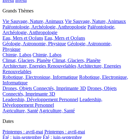
Brésil
Brésil
Grands Thèmes
Vie Sauvage, Nature, Animaux
Vie Sauvage, Nature, Animaux
Paléontologie, Archéologie, Anthropologie
Paléontologie,
Archéologie, Anthropologie
Eau, Mers et Océans
Eau, Mers et Océans
Géologie, Astronomie, Physique
Géologie, Astronomie,
Physique
Chimie, Labos
Chimie, Labos
Climat, Glaciers, Planète
Climat, Glaciers, Planète
Architecture, Energies Renouvelables
Architecture, Energies
Renouvelables
Robotique, Electronique, Informatique
Robotique, Electronique,
Informatique
Drones, Objets Connectés, Imprimante 3D
Drones, Objets
Connectés, Imprimante 3D
Leadership, Développement Personnel
Leadership,
Développement Personnel
Agriculture, Santé
Agriculture, Santé
Dates
Printemps : avril-mai
Printemps : avril-mai
Été : juin-septembre
Été : juin-septembre