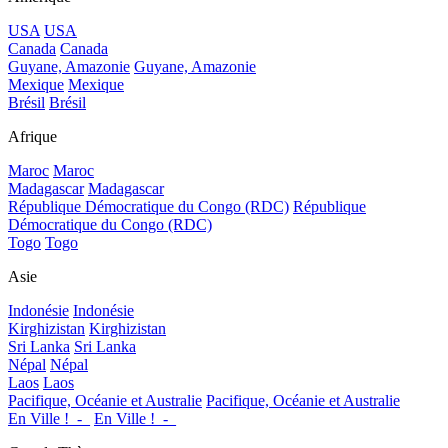
USA
USA
Canada
Canada
Guyane, Amazonie
Guyane, Amazonie
Mexique
Mexique
Brésil
Brésil
Afrique
Maroc
Maroc
Madagascar
Madagascar
République Démocratique du Congo (RDC)
République
Démocratique du Congo (RDC)
Togo
Togo
Asie
Indonésie
Indonésie
Kirghizistan
Kirghizistan
Sri Lanka
Sri Lanka
Népal
Népal
Laos
Laos
Pacifique, Océanie et Australie
Pacifique, Océanie et Australie
En Ville !_-_
En Ville !_-_