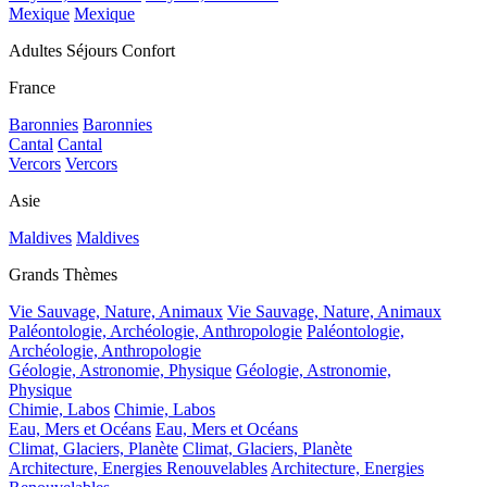
Mexique
Mexique
Adultes Séjours Confort
France
Baronnies
Baronnies
Cantal
Cantal
Vercors
Vercors
Asie
Maldives
Maldives
Grands Thèmes
Vie Sauvage, Nature, Animaux
Vie Sauvage, Nature, Animaux
Paléontologie, Archéologie, Anthropologie
Paléontologie,
Archéologie, Anthropologie
Géologie, Astronomie, Physique
Géologie, Astronomie,
Physique
Chimie, Labos
Chimie, Labos
Eau, Mers et Océans
Eau, Mers et Océans
Climat, Glaciers, Planète
Climat, Glaciers, Planète
Architecture, Energies Renouvelables
Architecture, Energies