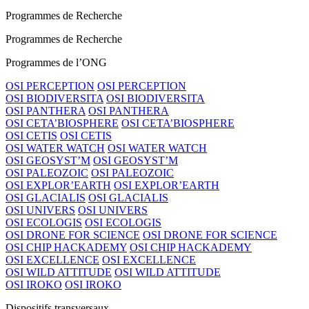
Programmes de Recherche
Programmes de Recherche
Programmes de l’ONG
OSI PERCEPTION
OSI PERCEPTION
OSI BIODIVERSITA
OSI BIODIVERSITA
OSI PANTHERA
OSI PANTHERA
OSI CETA’BIOSPHERE
OSI CETA’BIOSPHERE
OSI CETIS
OSI CETIS
OSI WATER WATCH
OSI WATER WATCH
OSI GEOSYST’M
OSI GEOSYST’M
OSI PALEOZOIC
OSI PALEOZOIC
OSI EXPLOR’EARTH
OSI EXPLOR’EARTH
OSI GLACIALIS
OSI GLACIALIS
OSI UNIVERS
OSI UNIVERS
OSI ECOLOGIS
OSI ECOLOGIS
OSI DRONE FOR SCIENCE
OSI DRONE FOR SCIENCE
OSI CHIP HACKADEMY
OSI CHIP HACKADEMY
OSI EXCELLENCE
OSI EXCELLENCE
OSI WILD ATTITUDE
OSI WILD ATTITUDE
OSI IROKO
OSI IROKO
Dispositifs transversaux