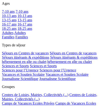
Ages
7-10 ans
7-10 ans
10-13 ans
10-13 ans
13-15 ans
13-15 ans
16-17 ans
16-17 ans
18-25 ans
18-25 ans
Adultes
Adultes
Familles
Familles
Types de séjour
Séjours en Centres de vacances
Séjours en Centres de vacances
Séjours itinérants & expéditions
Séjours itinérants & expéditions
hébergement en gîte ou chalet
hébergement en gîte ou chalet
Sciences et Sports
Sciences et Sports
Sciences pour l’Urgence
Sciences pour l’Urgence
Vacances et Soutien Scolaire
Vacances et Soutien Scolaire
Journalisme Scientifique
Journalisme Scientifique
Groupes
Centres de Loisirs, Mairies, Collectivités (...)
Centres de Loisirs,
Mairies, Collectivités (...)
Camps de Vacances Ecoles Privées
Camps de Vacances Ecoles