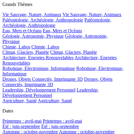
Grands Thèmes
Vie Sauvage, Nature, Animaux
Vie Sauvage, Nature, Animaux
Paléontologie, Archéologie, Anthropologie
Paléontologie,
Archéologie, Anthropologie
Eau, Mers et Océans
Eau, Mers et Océans
Géologie, Astronomie, Physique
Géologie, Astronomie,
Physique
Chimie, Labos
Chimie, Labos
Climat, Glaciers, Planète
Climat, Glaciers, Planète
Architecture, Energies Renouvelables
Architecture, Energies
Renouvelables
Robotique, Electronique, Informatique
Robotique, Electronique,
Informatique
Drones, Objets Connectés, Imprimante 3D
Drones, Objets
Connectés, Imprimante 3D
Leadership, Développement Personnel
Leadership,
Développement Personnel
Agriculture, Santé
Agriculture, Santé
Dates
Printemps : avril-mai
Printemps : avril-mai
Été : juin-septembre
Été : juin-septembre
Automne : octobre-novembre
Automne : octobre-novembre