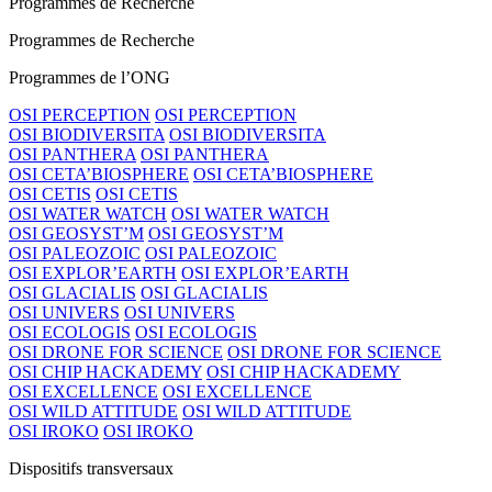
Programmes de Recherche
Programmes de Recherche
Programmes de l’ONG
OSI PERCEPTION
OSI PERCEPTION
OSI BIODIVERSITA
OSI BIODIVERSITA
OSI PANTHERA
OSI PANTHERA
OSI CETA’BIOSPHERE
OSI CETA’BIOSPHERE
OSI CETIS
OSI CETIS
OSI WATER WATCH
OSI WATER WATCH
OSI GEOSYST’M
OSI GEOSYST’M
OSI PALEOZOIC
OSI PALEOZOIC
OSI EXPLOR’EARTH
OSI EXPLOR’EARTH
OSI GLACIALIS
OSI GLACIALIS
OSI UNIVERS
OSI UNIVERS
OSI ECOLOGIS
OSI ECOLOGIS
OSI DRONE FOR SCIENCE
OSI DRONE FOR SCIENCE
OSI CHIP HACKADEMY
OSI CHIP HACKADEMY
OSI EXCELLENCE
OSI EXCELLENCE
OSI WILD ATTITUDE
OSI WILD ATTITUDE
OSI IROKO
OSI IROKO
Dispositifs transversaux