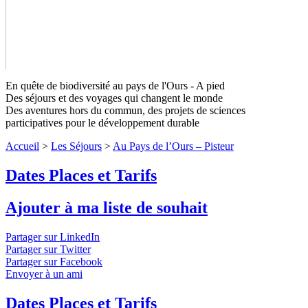
En quête de biodiversité au pays de l'Ours - A pied
Des séjours et des voyages qui changent le monde
Des aventures hors du commun, des projets de sciences
participatives pour le développement durable
Accueil
>
Les Séjours
>
Au Pays de l’Ours – Pisteur
Dates Places et Tarifs
Au Pays de l’Ours – Pisteur
Niveaux 1
à 3
Ajouter à ma liste de souhait
Jeunes pisteurs, détectez la présence de l'ours et recenser les
Partager sur LinkedIn
insectes de la forêt !
↓ Lire le descriptif détaillé plus bas ↓
Partager sur Twitter
Niveaux 1 à 3
Partager sur Facebook
Envoyer à un ami
Dates Places et Tarifs