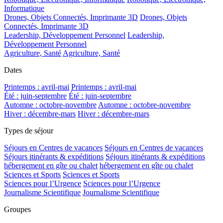
Informatique
Drones, Objets Connectés, Imprimante 3D
Drones, Objets
Connectés, Imprimante 3D
Leadership, Développement Personnel
Leadership,
Développement Personnel
Agriculture, Santé
Agriculture, Santé
Dates
Printemps : avril-mai
Printemps : avril-mai
Été : juin-septembre
Été : juin-septembre
Automne : octobre-novembre
Automne : octobre-novembre
Hiver : décembre-mars
Hiver : décembre-mars
Types de séjour
Séjours en Centres de vacances
Séjours en Centres de vacances
Séjours itinérants & expéditions
Séjours itinérants & expéditions
hébergement en gîte ou chalet
hébergement en gîte ou chalet
Sciences et Sports
Sciences et Sports
Sciences pour l’Urgence
Sciences pour l’Urgence
Journalisme Scientifique
Journalisme Scientifique
Groupes