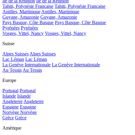
Île de la Réunion
Île de la Réunion
Tahiti, Polynésie Française
Tahiti, Polynésie Française
Antilles, Martinique
Antilles, Martinique
Guyane, Amazonie
Guyane, Amazonie
Pays Basque, Côte Basque
Pays Basque, Côte Basque
Pyrénées
Pyrénées
Vosges, Vittel, Nancy
Vosges, Vittel, Nancy
Suisse
Alpes Suisses
Alpes Suisses
Lac Léman
Lac Léman
La Genève Internationale
La Genève Internationale
Au Tessin
Au Tessin
Europe
Portugal
Portugal
Islande
Islande
Angleterre
Angleterre
Espagne
Espagne
Norvège
Norvège
Grèce
Grèce
Amérique