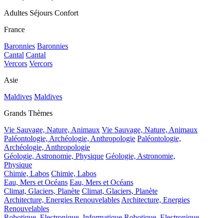
Adultes Séjours Confort
France
Baronnies
Baronnies
Cantal
Cantal
Vercors
Vercors
Asie
Maldives
Maldives
Grands Thèmes
Vie Sauvage, Nature, Animaux
Vie Sauvage, Nature, Animaux
Paléontologie, Archéologie, Anthropologie
Paléontologie,
Archéologie, Anthropologie
Géologie, Astronomie, Physique
Géologie, Astronomie,
Physique
Chimie, Labos
Chimie, Labos
Eau, Mers et Océans
Eau, Mers et Océans
Climat, Glaciers, Planète
Climat, Glaciers, Planète
Architecture, Energies Renouvelables
Architecture, Energies
Renouvelables
Robotique, Electronique, Informatique
Robotique, Electronique,