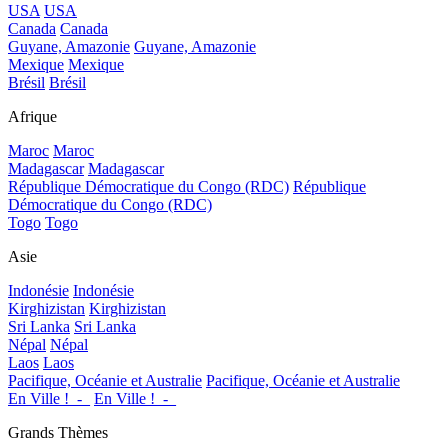
USA
USA
Canada
Canada
Guyane, Amazonie
Guyane, Amazonie
Mexique
Mexique
Brésil
Brésil
Afrique
Maroc
Maroc
Madagascar
Madagascar
République Démocratique du Congo (RDC)
République
Démocratique du Congo (RDC)
Togo
Togo
Asie
Indonésie
Indonésie
Kirghizistan
Kirghizistan
Sri Lanka
Sri Lanka
Népal
Népal
Laos
Laos
Pacifique, Océanie et Australie
Pacifique, Océanie et Australie
En Ville !_-_
En Ville !_-_
Grands Thèmes