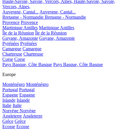
Haute-Savoie, Savoie, Vercors, Alpes,
Haute-Savoie, Savoie,
Vercors, Alpes,
Auvergne, Cantal...
Auvergne, Cantal...
Bretagne - Normandie
Bretagne - Normandie
Provence
Provence
Martinique Antilles
Martinique Antilles
Île de la Réunion
Île de la Réunion
Guyane, Amazonie
Guyane, Amazonie
Pyrénées
Pyrénées
Camargue
Camargue
Chartreuse
Chartreuse
Corse
Corse
Pays Basque, Côte Basque
Pays Basque, Côte Basque
Europe
Monténégro
Monténégro
Portugal
Portugal
Espagne
Espagne
Islande
Islande
Italie
Italie
Norvège
Norvège
Angleterre
Angleterre
Grèce
Grèce
Ecosse
Ecosse