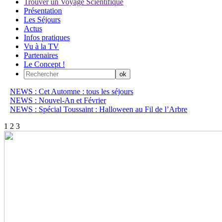
Trouver un Voyage Scientifique
Présentation
Les Séjours
Actus
Infos pratiques
Vu à la TV
Partenaires
Le Concept !
NEWS : Cet Automne : tous les séjours
NEWS : Nouvel-An et Février
NEWS : Spécial Toussaint : Halloween au Fil de l’Arbre
1
2
3