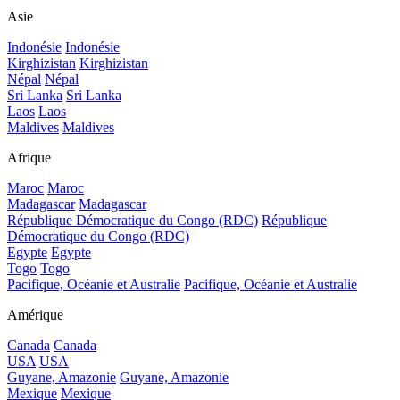
Asie
Indonésie
Indonésie
Kirghizistan
Kirghizistan
Népal
Népal
Sri Lanka
Sri Lanka
Laos
Laos
Maldives
Maldives
Afrique
Maroc
Maroc
Madagascar
Madagascar
République Démocratique du Congo (RDC)
République
Démocratique du Congo (RDC)
Egypte
Egypte
Togo
Togo
Pacifique, Océanie et Australie
Pacifique, Océanie et Australie
Amérique
Canada
Canada
USA
USA
Guyane, Amazonie
Guyane, Amazonie
Mexique
Mexique