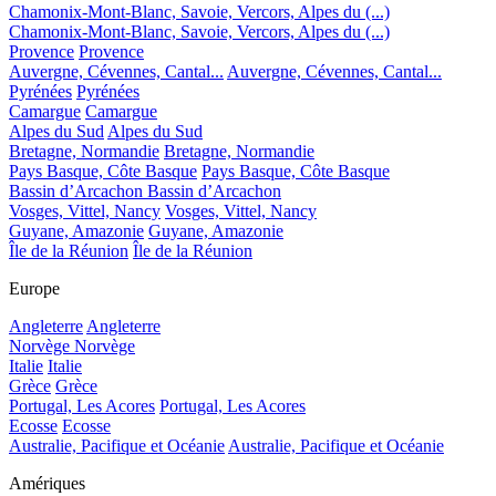
Chamonix-Mont-Blanc, Savoie, Vercors, Alpes du (...)
Chamonix-Mont-Blanc, Savoie, Vercors, Alpes du (...)
Provence
Provence
Auvergne, Cévennes, Cantal...
Auvergne, Cévennes, Cantal...
Pyrénées
Pyrénées
Camargue
Camargue
Alpes du Sud
Alpes du Sud
Bretagne, Normandie
Bretagne, Normandie
Pays Basque, Côte Basque
Pays Basque, Côte Basque
Bassin d’Arcachon
Bassin d’Arcachon
Vosges, Vittel, Nancy
Vosges, Vittel, Nancy
Guyane, Amazonie
Guyane, Amazonie
Île de la Réunion
Île de la Réunion
Europe
Angleterre
Angleterre
Norvège
Norvège
Italie
Italie
Grèce
Grèce
Portugal, Les Acores
Portugal, Les Acores
Ecosse
Ecosse
Australie, Pacifique et Océanie
Australie, Pacifique et Océanie
Amériques