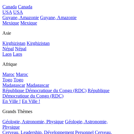
Canada
Canada
USA
USA
Guyane, Amazonie
Guyane, Amazonie
Mexique
Mexique
Asie
Kirghizistan
Kirghizistan
Népal
Népal
Laos
Laos
Afrique
Maroc
Maroc
Togo
Togo
Madagascar
Madagascar
République Démocratique du Congo (RDC)
République
Démocratique du Congo (RDC)
En Ville !
En Ville !
Grands Thèmes
Géologie, Astronomie, Physique
Géologie, Astronomie,
Physique
Cerveau, Leadership, Développement Personnel
Cerveau,