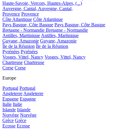
Haute-Savoie, Vercors, Hautes-Alpes, (...)
Auvergne, Cantal,
Auvergne, Cantal,
Provence
Provence
Côte Atlantique
Côte Atlantique
Pays Basque, Côte Basque
Pays Basque, Côte Basque
Bretagne - Normandie
Bretagne - Normandie
Antilles, Martinique
Antilles, Martinique
Guyane, Amazonie
Guyane, Amazonie
Île de la Réunion
Île de la Réunion
Pyrénées
Pyrénées
Vosges, Vittel, Nancy
Vosges, Vittel, Nancy
Chartreuse
Chartreuse
Corse
Corse
Europe
Portugal
Portugal
Angleterre
Angleterre
Espagne
Espagne
Italie
Italie
Islande
Islande
Norvège
Norvège
Grèce
Grèce
Ecosse
Ecosse