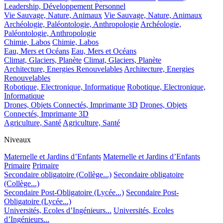
Leadership, Développement Personnel
Vie Sauvage, Nature, Animaux
Vie Sauvage, Nature, Animaux
Archéologie, Paléontologie, Anthropologie
Archéologie,
Paléontologie, Anthropologie
Chimie, Labos
Chimie, Labos
Eau, Mers et Océans
Eau, Mers et Océans
Climat, Glaciers, Planète
Climat, Glaciers, Planète
Architecture, Energies Renouvelables
Architecture, Energies
Renouvelables
Robotique, Electronique, Informatique
Robotique, Electronique,
Informatique
Drones, Objets Connectés, Imprimante 3D
Drones, Objets
Connectés, Imprimante 3D
Agriculture, Santé
Agriculture, Santé
Niveaux
Maternelle et Jardins d’Enfants
Maternelle et Jardins d’Enfants
Primaire
Primaire
Secondaire obligatoire (Collège...)
Secondaire obligatoire
(Collège...)
Secondaire Post-Obligatoire (Lycée...)
Secondaire Post-
Obligatoire (Lycée...)
Universités, Ecoles d’Ingénieurs...
Universités, Ecoles
d’Ingénieurs...