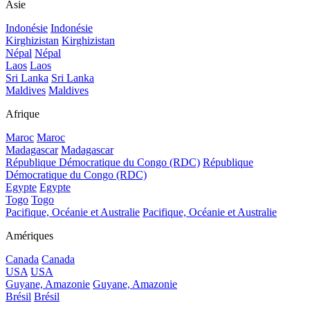
Asie
Indonésie
Indonésie
Kirghizistan
Kirghizistan
Népal
Népal
Laos
Laos
Sri Lanka
Sri Lanka
Maldives
Maldives
Afrique
Maroc
Maroc
Madagascar
Madagascar
République Démocratique du Congo (RDC)
République
Démocratique du Congo (RDC)
Egypte
Egypte
Togo
Togo
Pacifique, Océanie et Australie
Pacifique, Océanie et Australie
Amériques
Canada
Canada
USA
USA
Guyane, Amazonie
Guyane, Amazonie
Brésil
Brésil