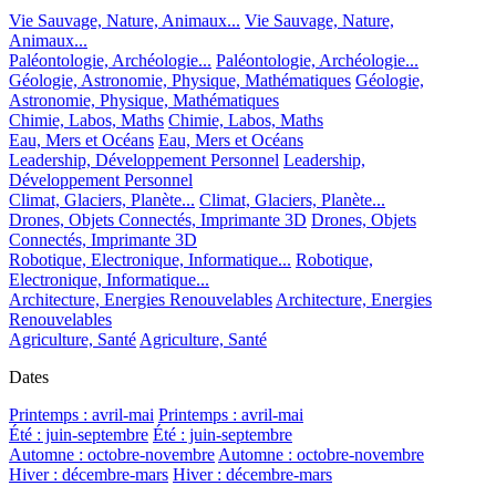
Vie Sauvage, Nature, Animaux...
Vie Sauvage, Nature,
Animaux...
Paléontologie, Archéologie...
Paléontologie, Archéologie...
Géologie, Astronomie, Physique, Mathématiques
Géologie,
Astronomie, Physique, Mathématiques
Chimie, Labos, Maths
Chimie, Labos, Maths
Eau, Mers et Océans
Eau, Mers et Océans
Leadership, Développement Personnel
Leadership,
Développement Personnel
Climat, Glaciers, Planète...
Climat, Glaciers, Planète...
Drones, Objets Connectés, Imprimante 3D
Drones, Objets
Connectés, Imprimante 3D
Robotique, Electronique, Informatique...
Robotique,
Electronique, Informatique...
Architecture, Energies Renouvelables
Architecture, Energies
Renouvelables
Agriculture, Santé
Agriculture, Santé
Dates
Printemps : avril-mai
Printemps : avril-mai
Été : juin-septembre
Été : juin-septembre
Automne : octobre-novembre
Automne : octobre-novembre
Hiver : décembre-mars
Hiver : décembre-mars