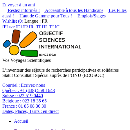
Envoyer à un ami
Restez informés !
Accessible à tous les Handicaps
Les Filles
aussi !
Haut de Gamme pour Tous !
Emplois/Stages
Wishlist (
0
)
Langue : FR
Vos Voyages Scientifiques
L’inventeur des séjours de recherches participatives et solidaires
Statut Consultatif Spécial auprès de l’ONU (ECOSOC)
Courriel :
Ecrivez-nous
Québec :
+1 (438) 558-1643
Suisse :
022 519 0440
Belgique :
023 18 35 65
France :
01 85 08 36 30
Dates, Places, Tarifs :
en direct
Accueil