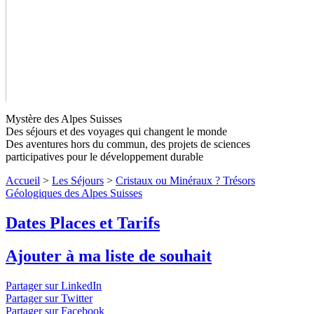
Mystère des Alpes Suisses
Des séjours et des voyages qui changent le monde
Des aventures hors du commun, des projets de sciences
participatives pour le développement durable
Accueil
>
Les Séjours
>
Cristaux ou Minéraux ? Trésors
Géologiques des Alpes Suisses
Cristaux ou Minéraux ? Trésors
Dates Places et Tarifs
Géologiques des Alpes Suisses
Ajouter à ma liste de souhait
Venez percer les mystères de notre belle planète Terre en vous
mettant dans la peau d'un géologue pour enquêter sur l'origine
Partager sur LinkedIn
des Alpes.
↓ Lire le descriptif détaillé plus bas ↓
Partager sur Twitter
Partager sur Facebook