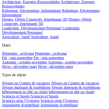
Architecture, Energies Renouvelables
Architecture, Energies
Renouvelables
Robotique, Electronique, Informatique
Robotique, Electronique,
Informatique
Drones, Objets Connectés, Imprimante 3D
Drones, Objets
Connectés, Imprimante 3D
Leadership, Développement Personnel
Leadership,
Développement Personnel
Agriculture, Santé
Agriculture, Santé
Dates
Printemps : avril-mai
Printemps : avril-mai
Été : juin-septembre
Été : juin-septembre
Automne : octobre-novembre
Automne : octobre-novembre
Hiver : décembre-mars
Hiver : décembre-mars
Types de séjour
Séjours en Centres de vacances
Séjours en Centres de vacances
Séjours itinérants & expéditions
Séjours itinérants & expéditions
hébergement en gîte ou chalet
hébergement en gîte ou chalet
Sciences et Sports
Sciences et Sports
Sciences pour l’Urgence
Sciences pour l’Urgence
Journalisme Scientifique
Journalisme Scientifique