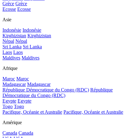
Grèce
Grèce
Ecosse
Ecosse
Asie
Indonésie
Indonésie
Kirghizistan
Kirghizistan
Népal
Népal
Sri Lanka
Sri Lanka
Laos
Laos
Maldives
Maldives
Afrique
Maroc
Maroc
Madagascar
Madagascar
République Démocratique du Congo (RDC)
République
Démocratique du Congo (RDC)
Egypte
Egypte
Togo
Togo
Pacifique, Océanie et Australie
Pacifique, Océanie et Australie
Amérique
Canada
Canada