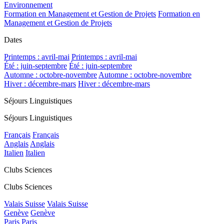
Environnement
Formation en Management et Gestion de Projets
Formation en
Management et Gestion de Projets
Dates
Printemps : avril-mai
Printemps : avril-mai
Été : juin-septembre
Été : juin-septembre
Automne : octobre-novembre
Automne : octobre-novembre
Hiver : décembre-mars
Hiver : décembre-mars
Séjours Linguistiques
Séjours Linguistiques
Français
Français
Anglais
Anglais
Italien
Italien
Clubs Sciences
Clubs Sciences
Valais Suisse
Valais Suisse
Genève
Genève
Paris
Paris