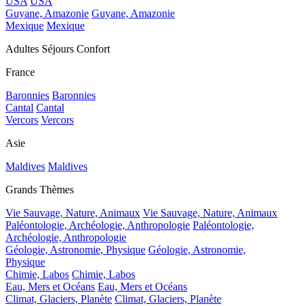
USA
USA
Guyane, Amazonie
Guyane, Amazonie
Mexique
Mexique
Adultes Séjours Confort
France
Baronnies
Baronnies
Cantal
Cantal
Vercors
Vercors
Asie
Maldives
Maldives
Grands Thèmes
Vie Sauvage, Nature, Animaux
Vie Sauvage, Nature, Animaux
Paléontologie, Archéologie, Anthropologie
Paléontologie,
Archéologie, Anthropologie
Géologie, Astronomie, Physique
Géologie, Astronomie,
Physique
Chimie, Labos
Chimie, Labos
Eau, Mers et Océans
Eau, Mers et Océans
Climat, Glaciers, Planète
Climat, Glaciers, Planète