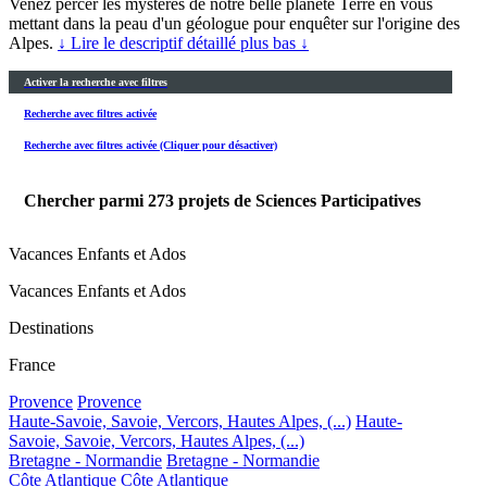
Venez percer les mystères de notre belle planète Terre en vous
mettant dans la peau d'un géologue pour enquêter sur l'origine des
Alpes.
↓ Lire le descriptif détaillé plus bas ↓
Activer la recherche avec filtres
Recherche avec filtres activée
Recherche avec filtres activée (Cliquer pour désactiver)
Chercher parmi
273
projets de Sciences Participatives
Vacances Enfants et Ados
Vacances Enfants et Ados
Destinations
France
Provence
Provence
Haute-Savoie, Savoie, Vercors, Hautes Alpes, (...)
Haute-
Savoie, Savoie, Vercors, Hautes Alpes, (...)
Bretagne - Normandie
Bretagne - Normandie
Côte Atlantique
Côte Atlantique