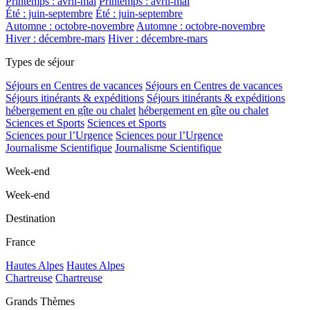
Printemps : avril-mai
Printemps : avril-mai
Été : juin-septembre
Été : juin-septembre
Automne : octobre-novembre
Automne : octobre-novembre
Hiver : décembre-mars
Hiver : décembre-mars
Types de séjour
Séjours en Centres de vacances
Séjours en Centres de vacances
Séjours itinérants & expéditions
Séjours itinérants & expéditions
hébergement en gîte ou chalet
hébergement en gîte ou chalet
Sciences et Sports
Sciences et Sports
Sciences pour l’Urgence
Sciences pour l’Urgence
Journalisme Scientifique
Journalisme Scientifique
Week-end
Week-end
Destination
France
Hautes Alpes
Hautes Alpes
Chartreuse
Chartreuse
Grands Thèmes