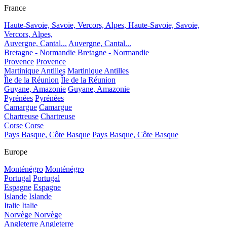
France
Haute-Savoie, Savoie, Vercors, Alpes,
Haute-Savoie, Savoie,
Vercors, Alpes,
Auvergne, Cantal...
Auvergne, Cantal...
Bretagne - Normandie
Bretagne - Normandie
Provence
Provence
Martinique Antilles
Martinique Antilles
Île de la Réunion
Île de la Réunion
Guyane, Amazonie
Guyane, Amazonie
Pyrénées
Pyrénées
Camargue
Camargue
Chartreuse
Chartreuse
Corse
Corse
Pays Basque, Côte Basque
Pays Basque, Côte Basque
Europe
Monténégro
Monténégro
Portugal
Portugal
Espagne
Espagne
Islande
Islande
Italie
Italie
Norvège
Norvège
Angleterre
Angleterre