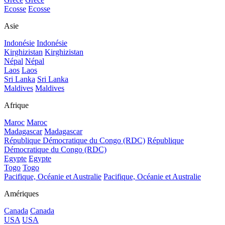
Ecosse
Ecosse
Asie
Indonésie
Indonésie
Kirghizistan
Kirghizistan
Népal
Népal
Laos
Laos
Sri Lanka
Sri Lanka
Maldives
Maldives
Afrique
Maroc
Maroc
Madagascar
Madagascar
République Démocratique du Congo (RDC)
République
Démocratique du Congo (RDC)
Egypte
Egypte
Togo
Togo
Pacifique, Océanie et Australie
Pacifique, Océanie et Australie
Amériques
Canada
Canada
USA
USA