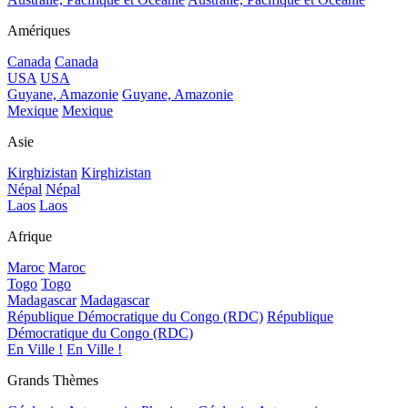
Amériques
Canada
Canada
USA
USA
Guyane, Amazonie
Guyane, Amazonie
Mexique
Mexique
Asie
Kirghizistan
Kirghizistan
Népal
Népal
Laos
Laos
Afrique
Maroc
Maroc
Togo
Togo
Madagascar
Madagascar
République Démocratique du Congo (RDC)
République
Démocratique du Congo (RDC)
En Ville !
En Ville !
Grands Thèmes