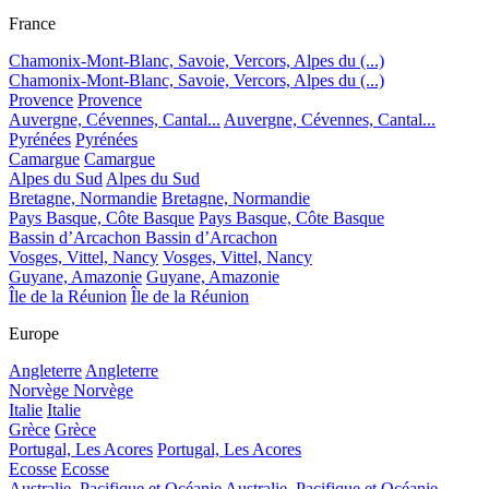
France
Chamonix-Mont-Blanc, Savoie, Vercors, Alpes du (...)
Chamonix-Mont-Blanc, Savoie, Vercors, Alpes du (...)
Provence
Provence
Auvergne, Cévennes, Cantal...
Auvergne, Cévennes, Cantal...
Pyrénées
Pyrénées
Camargue
Camargue
Alpes du Sud
Alpes du Sud
Bretagne, Normandie
Bretagne, Normandie
Pays Basque, Côte Basque
Pays Basque, Côte Basque
Bassin d’Arcachon
Bassin d’Arcachon
Vosges, Vittel, Nancy
Vosges, Vittel, Nancy
Guyane, Amazonie
Guyane, Amazonie
Île de la Réunion
Île de la Réunion
Europe
Angleterre
Angleterre
Norvège
Norvège
Italie
Italie
Grèce
Grèce
Portugal, Les Acores
Portugal, Les Acores
Ecosse
Ecosse
Australie, Pacifique et Océanie
Australie, Pacifique et Océanie