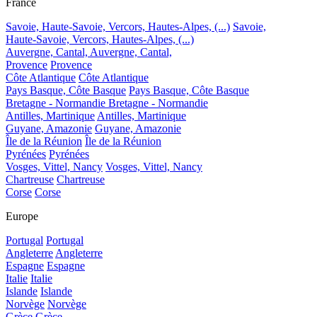
France
Savoie, Haute-Savoie, Vercors, Hautes-Alpes, (...)
Savoie,
Haute-Savoie, Vercors, Hautes-Alpes, (...)
Auvergne, Cantal,
Auvergne, Cantal,
Provence
Provence
Côte Atlantique
Côte Atlantique
Pays Basque, Côte Basque
Pays Basque, Côte Basque
Bretagne - Normandie
Bretagne - Normandie
Antilles, Martinique
Antilles, Martinique
Guyane, Amazonie
Guyane, Amazonie
Île de la Réunion
Île de la Réunion
Pyrénées
Pyrénées
Vosges, Vittel, Nancy
Vosges, Vittel, Nancy
Chartreuse
Chartreuse
Corse
Corse
Europe
Portugal
Portugal
Angleterre
Angleterre
Espagne
Espagne
Italie
Italie
Islande
Islande
Norvège
Norvège
Grèce
Grèce