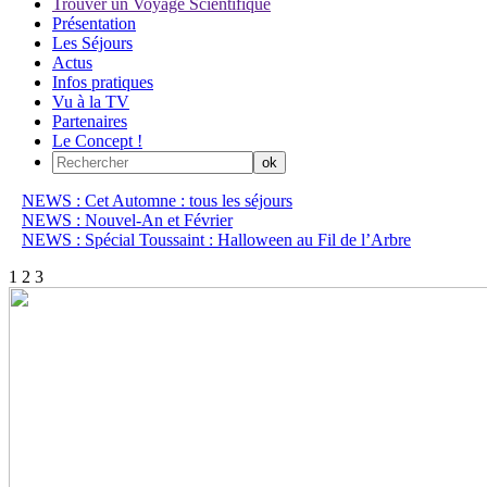
Trouver un Voyage Scientifique
Présentation
Les Séjours
Actus
Infos pratiques
Vu à la TV
Partenaires
Le Concept !
NEWS : Cet Automne : tous les séjours
NEWS : Nouvel-An et Février
NEWS : Spécial Toussaint : Halloween au Fil de l’Arbre
1
2
3