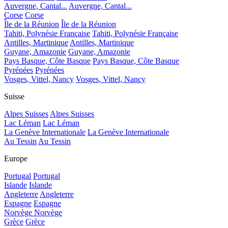
Auvergne, Cantal...
Auvergne, Cantal...
Corse
Corse
Île de la Réunion
Île de la Réunion
Tahiti, Polynésie Française
Tahiti, Polynésie Française
Antilles, Martinique
Antilles, Martinique
Guyane, Amazonie
Guyane, Amazonie
Pays Basque, Côte Basque
Pays Basque, Côte Basque
Pyrénées
Pyrénées
Vosges, Vittel, Nancy
Vosges, Vittel, Nancy
Suisse
Alpes Suisses
Alpes Suisses
Lac Léman
Lac Léman
La Genève Internationale
La Genève Internationale
Au Tessin
Au Tessin
Europe
Portugal
Portugal
Islande
Islande
Angleterre
Angleterre
Espagne
Espagne
Norvège
Norvège
Grèce
Grèce