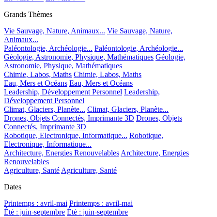
Grands Thèmes
Vie Sauvage, Nature, Animaux...
Vie Sauvage, Nature,
Animaux...
Paléontologie, Archéologie...
Paléontologie, Archéologie...
Géologie, Astronomie, Physique, Mathématiques
Géologie,
Astronomie, Physique, Mathématiques
Chimie, Labos, Maths
Chimie, Labos, Maths
Eau, Mers et Océans
Eau, Mers et Océans
Leadership, Développement Personnel
Leadership,
Développement Personnel
Climat, Glaciers, Planète...
Climat, Glaciers, Planète...
Drones, Objets Connectés, Imprimante 3D
Drones, Objets
Connectés, Imprimante 3D
Robotique, Electronique, Informatique...
Robotique,
Electronique, Informatique...
Architecture, Energies Renouvelables
Architecture, Energies
Renouvelables
Agriculture, Santé
Agriculture, Santé
Dates
Printemps : avril-mai
Printemps : avril-mai
Été : juin-septembre
Été : juin-septembre