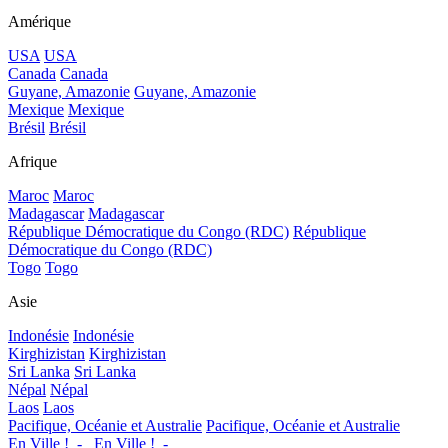
Amérique
USA
USA
Canada
Canada
Guyane, Amazonie
Guyane, Amazonie
Mexique
Mexique
Brésil
Brésil
Afrique
Maroc
Maroc
Madagascar
Madagascar
République Démocratique du Congo (RDC)
République
Démocratique du Congo (RDC)
Togo
Togo
Asie
Indonésie
Indonésie
Kirghizistan
Kirghizistan
Sri Lanka
Sri Lanka
Népal
Népal
Laos
Laos
Pacifique, Océanie et Australie
Pacifique, Océanie et Australie
En Ville !_-_
En Ville !_-_