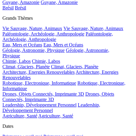
Guyane, Amazonie
Guyane, Amazonie
Brésil
Brésil
Grands Thèmes
Vie Sauvage, Nature, Animaux
Vie Sauvage, Nature, Animaux
Paléontologie, Archéologie, Anthropologie
Paléontologie,
Archéologie, Anthropologie
Eau, Mers et Océans
Eau, Mers et Océans
Géologie, Astronomie, Physique
Géologie, Astronomie,
Physique
Chimie, Labos
Chimie, Labos
Climat, Glaciers, Planète
Climat, Glaciers, Planète
Architecture, Energies Renouvelables
Architecture, Energies
Renouvelables
Robotique, Electronique, Informatique
Robotique, Electronique,
Informatique
Drones, Objets Connectés, Imprimante 3D
Drones, Objets
Connectés, Imprimante 3D
Leadership, Développement Personnel
Leadership,
Développement Personnel
Agriculture, Santé
Agriculture, Santé
Dates