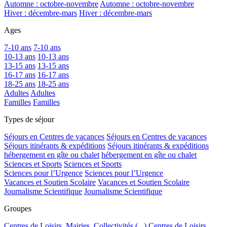
Automne : octobre-novembre
Automne : octobre-novembre
Hiver : décembre-mars
Hiver : décembre-mars
Ages
7-10 ans
7-10 ans
10-13 ans
10-13 ans
13-15 ans
13-15 ans
16-17 ans
16-17 ans
18-25 ans
18-25 ans
Adultes
Adultes
Familles
Familles
Types de séjour
Séjours en Centres de vacances
Séjours en Centres de vacances
Séjours itinérants & expéditions
Séjours itinérants & expéditions
hébergement en gîte ou chalet
hébergement en gîte ou chalet
Sciences et Sports
Sciences et Sports
Sciences pour l’Urgence
Sciences pour l’Urgence
Vacances et Soutien Scolaire
Vacances et Soutien Scolaire
Journalisme Scientifique
Journalisme Scientifique
Groupes
Centres de Loisirs, Mairies, Collectivités (...)
Centres de Loisirs,