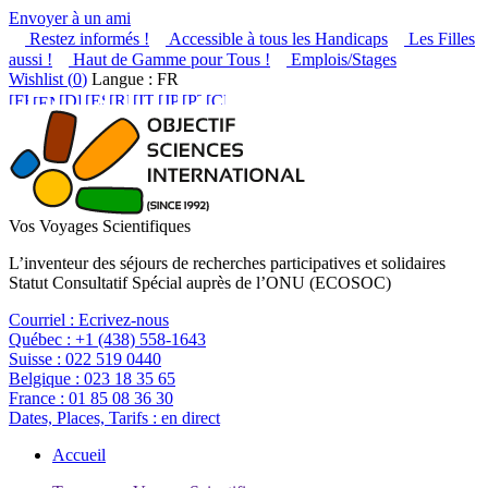
Envoyer à un ami
Restez informés !
Accessible à tous les Handicaps
Les Filles
aussi !
Haut de Gamme pour Tous !
Emplois/Stages
Wishlist (
0
)
Langue : FR
Vos Voyages Scientifiques
L’inventeur des séjours de recherches participatives et solidaires
Statut Consultatif Spécial auprès de l’ONU (ECOSOC)
Courriel :
Ecrivez-nous
Québec :
+1 (438) 558-1643
Suisse :
022 519 0440
Belgique :
023 18 35 65
France :
01 85 08 36 30
Dates, Places, Tarifs :
en direct
Accueil