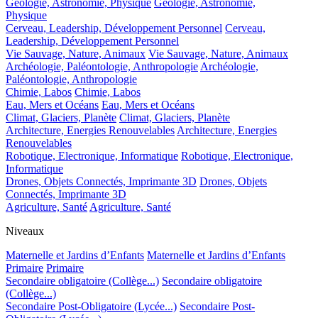
Géologie, Astronomie, Physique
Géologie, Astronomie,
Physique
Cerveau, Leadership, Développement Personnel
Cerveau,
Leadership, Développement Personnel
Vie Sauvage, Nature, Animaux
Vie Sauvage, Nature, Animaux
Archéologie, Paléontologie, Anthropologie
Archéologie,
Paléontologie, Anthropologie
Chimie, Labos
Chimie, Labos
Eau, Mers et Océans
Eau, Mers et Océans
Climat, Glaciers, Planète
Climat, Glaciers, Planète
Architecture, Energies Renouvelables
Architecture, Energies
Renouvelables
Robotique, Electronique, Informatique
Robotique, Electronique,
Informatique
Drones, Objets Connectés, Imprimante 3D
Drones, Objets
Connectés, Imprimante 3D
Agriculture, Santé
Agriculture, Santé
Niveaux
Maternelle et Jardins d’Enfants
Maternelle et Jardins d’Enfants
Primaire
Primaire
Secondaire obligatoire (Collège...)
Secondaire obligatoire
(Collège...)
Secondaire Post-Obligatoire (Lycée...)
Secondaire Post-