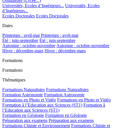
Obligatoire (Lycée...)
Universités, Ecoles d’Ingénieurs...
Universités, Ecoles
d’Ingénieurs...
Ecoles Doctorales
Ecoles Doctorales
Dates
Printemps : avril-mai
Printemps : avril-mai
Été : juin-septembre
Été : juin-septembre
Automne : octobre-novembre
Automne : octobre-novembre
Hiver : décembre-mars
Hiver : décembre-mars
Formations
Formations
Thématiques
Formations Naturalistes
Formations Naturalistes
Formation Astronomie
Formation Astronomie
Formations en Photo et Vidéo
Formations en Photo et Vidéo
Formation à l’Education aux Sciences (ST1)
Formation à
l’Education aux Sciences (ST1)
Formation en Géologie
Formation en Géologie
Préparation aux examens
Préparation aux examens
Formations Chimie et Environnement
Formations Chimie et