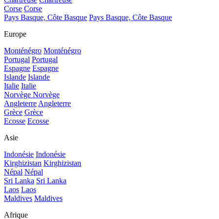
Corse
Corse
Pays Basque, Côte Basque
Pays Basque, Côte Basque
Europe
Monténégro
Monténégro
Portugal
Portugal
Espagne
Espagne
Islande
Islande
Italie
Italie
Norvège
Norvège
Angleterre
Angleterre
Grèce
Grèce
Ecosse
Ecosse
Asie
Indonésie
Indonésie
Kirghizistan
Kirghizistan
Népal
Népal
Sri Lanka
Sri Lanka
Laos
Laos
Maldives
Maldives
Afrique