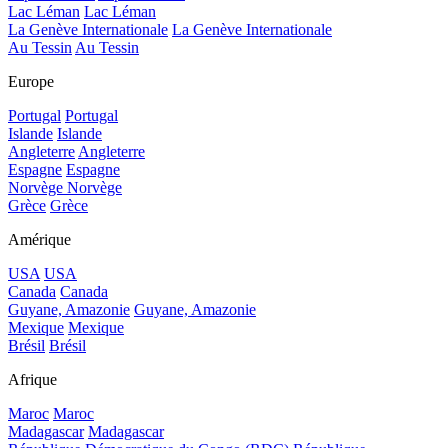
Lac Léman
Lac Léman
La Genève Internationale
La Genève Internationale
Au Tessin
Au Tessin
Europe
Portugal
Portugal
Islande
Islande
Angleterre
Angleterre
Espagne
Espagne
Norvège
Norvège
Grèce
Grèce
Amérique
USA
USA
Canada
Canada
Guyane, Amazonie
Guyane, Amazonie
Mexique
Mexique
Brésil
Brésil
Afrique
Maroc
Maroc
Madagascar
Madagascar