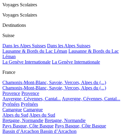
Voyages Scolaires
Voyages Scolaires
Destinations
Suisse
Dans les Alpes Suisses
Dans les Alpes Suisses
Lausanne & Bords du Lac Léman
Lausanne & Bords du Lac
Léman
La Genève Internationale
La Genève Internationale
France
Chamonix-Mont-Blanc, Savoie, Vercors, Alpes du (...)
Chamonix-Mont-Blanc, Savoie, Vercors, Alpes du (...)
Provence
Provence
Auvergne, Cévennes, Cantal...
Auvergne, Cévennes, Cantal...
Pyrénées
Pyrénées
Camargue
Camargue
Alpes du Sud
Alpes du Sud
Bretagne, Normandie
Bretagne, Normandie
Pays Basque, Côte Basque
Pays Basque, Côte Basque
Bassin d’Arcachon
Bassin d’Arcachon