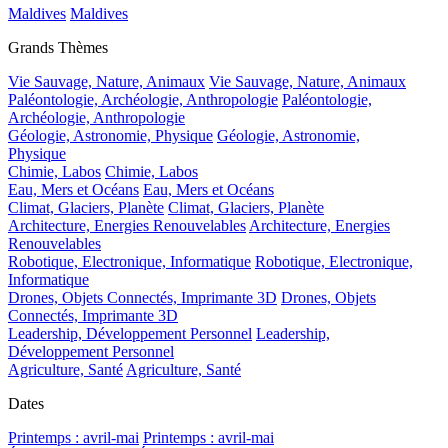
Maldives
Maldives
Grands Thèmes
Vie Sauvage, Nature, Animaux
Vie Sauvage, Nature, Animaux
Paléontologie, Archéologie, Anthropologie
Paléontologie,
Archéologie, Anthropologie
Géologie, Astronomie, Physique
Géologie, Astronomie,
Physique
Chimie, Labos
Chimie, Labos
Eau, Mers et Océans
Eau, Mers et Océans
Climat, Glaciers, Planète
Climat, Glaciers, Planète
Architecture, Energies Renouvelables
Architecture, Energies
Renouvelables
Robotique, Electronique, Informatique
Robotique, Electronique,
Informatique
Drones, Objets Connectés, Imprimante 3D
Drones, Objets
Connectés, Imprimante 3D
Leadership, Développement Personnel
Leadership,
Développement Personnel
Agriculture, Santé
Agriculture, Santé
Dates
Printemps : avril-mai
Printemps : avril-mai