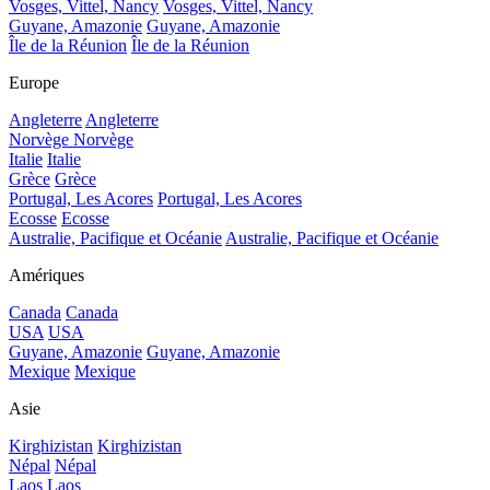
Vosges, Vittel, Nancy
Vosges, Vittel, Nancy
Guyane, Amazonie
Guyane, Amazonie
Île de la Réunion
Île de la Réunion
Europe
Angleterre
Angleterre
Norvège
Norvège
Italie
Italie
Grèce
Grèce
Portugal, Les Acores
Portugal, Les Acores
Ecosse
Ecosse
Australie, Pacifique et Océanie
Australie, Pacifique et Océanie
Amériques
Canada
Canada
USA
USA
Guyane, Amazonie
Guyane, Amazonie
Mexique
Mexique
Asie
Kirghizistan
Kirghizistan
Népal
Népal
Laos
Laos