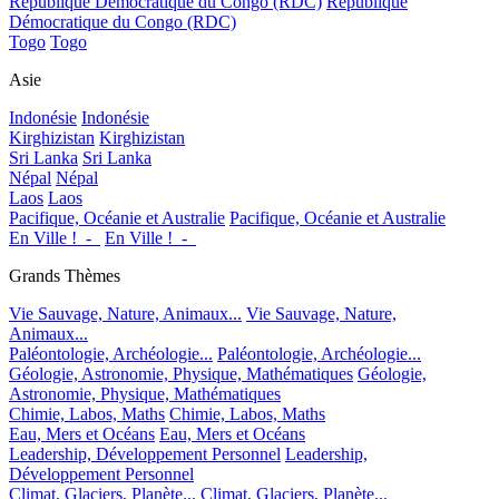
République Démocratique du Congo (RDC)
République
Démocratique du Congo (RDC)
Togo
Togo
Asie
Indonésie
Indonésie
Kirghizistan
Kirghizistan
Sri Lanka
Sri Lanka
Népal
Népal
Laos
Laos
Pacifique, Océanie et Australie
Pacifique, Océanie et Australie
En Ville !_-_
En Ville !_-_
Grands Thèmes
Vie Sauvage, Nature, Animaux...
Vie Sauvage, Nature,
Animaux...
Paléontologie, Archéologie...
Paléontologie, Archéologie...
Géologie, Astronomie, Physique, Mathématiques
Géologie,
Astronomie, Physique, Mathématiques
Chimie, Labos, Maths
Chimie, Labos, Maths
Eau, Mers et Océans
Eau, Mers et Océans
Leadership, Développement Personnel
Leadership,
Développement Personnel
Climat, Glaciers, Planète...
Climat, Glaciers, Planète...