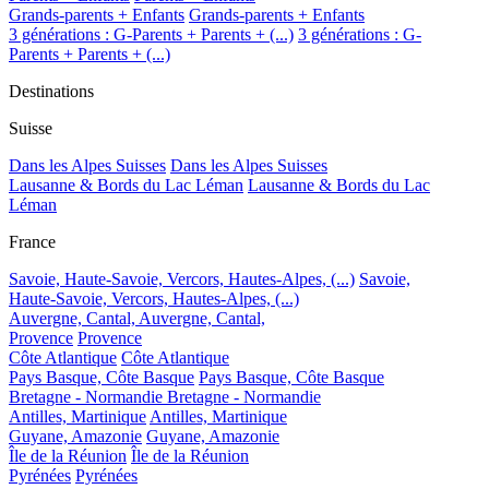
Grands-parents + Enfants
Grands-parents + Enfants
3 générations : G-Parents + Parents + (...)
3 générations : G-
Parents + Parents + (...)
Destinations
Suisse
Dans les Alpes Suisses
Dans les Alpes Suisses
Lausanne & Bords du Lac Léman
Lausanne & Bords du Lac
Léman
France
Savoie, Haute-Savoie, Vercors, Hautes-Alpes, (...)
Savoie,
Haute-Savoie, Vercors, Hautes-Alpes, (...)
Auvergne, Cantal,
Auvergne, Cantal,
Provence
Provence
Côte Atlantique
Côte Atlantique
Pays Basque, Côte Basque
Pays Basque, Côte Basque
Bretagne - Normandie
Bretagne - Normandie
Antilles, Martinique
Antilles, Martinique
Guyane, Amazonie
Guyane, Amazonie
Île de la Réunion
Île de la Réunion
Pyrénées
Pyrénées