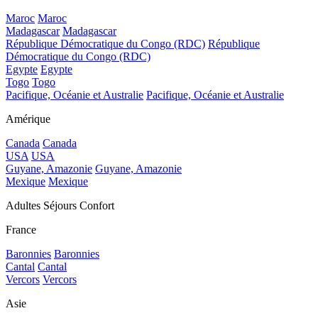
Maroc
Maroc
Madagascar
Madagascar
République Démocratique du Congo (RDC)
République
Démocratique du Congo (RDC)
Egypte
Egypte
Togo
Togo
Pacifique, Océanie et Australie
Pacifique, Océanie et Australie
Amérique
Canada
Canada
USA
USA
Guyane, Amazonie
Guyane, Amazonie
Mexique
Mexique
Adultes Séjours Confort
France
Baronnies
Baronnies
Cantal
Cantal
Vercors
Vercors
Asie