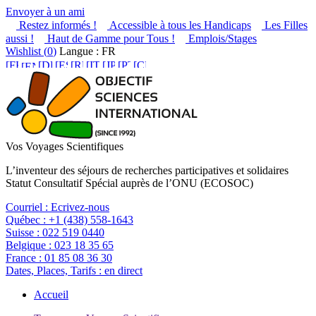
Envoyer à un ami
Restez informés !
Accessible à tous les Handicaps
Les Filles
aussi !
Haut de Gamme pour Tous !
Emplois/Stages
Wishlist (
0
)
Langue : FR
Vos Voyages Scientifiques
L’inventeur des séjours de recherches participatives et solidaires
Statut Consultatif Spécial auprès de l’ONU (ECOSOC)
Courriel :
Ecrivez-nous
Québec :
+1 (438) 558-1643
Suisse :
022 519 0440
Belgique :
023 18 35 65
France :
01 85 08 36 30
Dates, Places, Tarifs :
en direct
Accueil