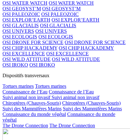
OSI WATER WATCH
OSI WATER WATCH
OSI GEOSYST’M
OSI GEOSYST’M
OSI PALEOZOIC
OSI PALEOZOIC
OSI EXPLOR’EARTH
OSI EXPLOR’EARTH
OSI GLACIALIS
OSI GLACIALIS
OSI UNIVERS
OSI UNIVERS
OSI ECOLOGIS
OSI ECOLOGIS
OSI DRONE FOR SCIENCE
OSI DRONE FOR SCIENCE
OSI CHIP HACKADEMY
OSI CHIP HACKADEMY
OSI EXCELLENCE
OSI EXCELLENCE
OSI WILD ATTITUDE
OSI WILD ATTITUDE
OSI IROKO
OSI IROKO
Dispositifs transversaux
Tortues marines
Tortues marines
Connaissance de l’Eau
Connaissance de l’Eau
Suivi animal non invasif
Suivi animal non invasif
Chiroptères (Chauves-Souris)
Chiroptères (Chauves-Souris)
Suivi des Mammifères Marins
Suivi des Mammifères Marins
Connaissance du monde végétal
Connaissance du monde
végétal
The Drone Connection
The Drone Connection