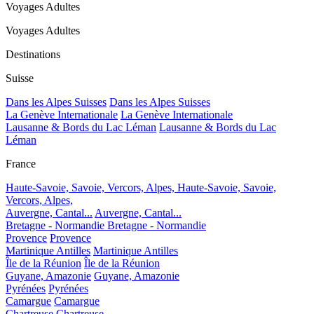
Voyages Adultes
Voyages Adultes
Destinations
Suisse
Dans les Alpes Suisses
Dans les Alpes Suisses
La Genève Internationale
La Genève Internationale
Lausanne & Bords du Lac Léman
Lausanne & Bords du Lac
Léman
France
Haute-Savoie, Savoie, Vercors, Alpes,
Haute-Savoie, Savoie,
Vercors, Alpes,
Auvergne, Cantal...
Auvergne, Cantal...
Bretagne - Normandie
Bretagne - Normandie
Provence
Provence
Martinique Antilles
Martinique Antilles
Île de la Réunion
Île de la Réunion
Guyane, Amazonie
Guyane, Amazonie
Pyrénées
Pyrénées
Camargue
Camargue
Chartreuse
Chartreuse