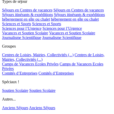
Types de séjour
Séjours en Centres de vacances
Séjours en Centres de vacances
Séjours itinérants & expéditions
Séjours itinérants & expéditions
hébergement en gîte ou chalet
hébergement en gîte ou chalet
Sciences et Sports
Sciences et Sports
Sciences pour l’Urgence
Sciences pour l’Urgence
Vacances et Soutien Scolaire
Vacances et Soutien Scolaire
Journalisme Scientifique
Journalisme Scientifique
Groupes
Centres de Loisirs, Mairies, Collectivités (...)
Centres de Loisirs,
Mairies, Collectivités (...)
Camps de Vacances Ecoles Privées
Camps de Vacances Ecoles
Privées
Comités d’Entreprises
Comités d’Entreprises
Spéciaux !
Soutien Scolaire
Soutien Scolaire
Autres...
Anciens Séjours
Anciens Séjours