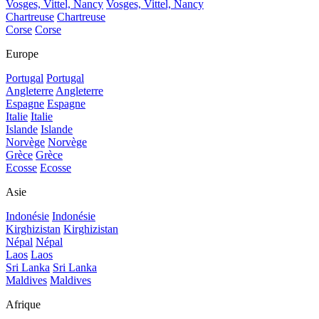
Vosges, Vittel, Nancy
Vosges, Vittel, Nancy
Chartreuse
Chartreuse
Corse
Corse
Europe
Portugal
Portugal
Angleterre
Angleterre
Espagne
Espagne
Italie
Italie
Islande
Islande
Norvège
Norvège
Grèce
Grèce
Ecosse
Ecosse
Asie
Indonésie
Indonésie
Kirghizistan
Kirghizistan
Népal
Népal
Laos
Laos
Sri Lanka
Sri Lanka
Maldives
Maldives
Afrique