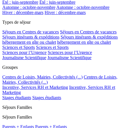
Été : juin-septembre
Été : juin-septembre
Automne : octobre-novembre
Automne : octobre-novembre
Hiver : décembre-mars
Hiver : décembre-mars
Types de séjour
Séjours en Centres de vacances
Séjours en Centres de vacances
Séjours itinérants & expéditions
Séjours itinérants & expéditions
hébergement en gîte ou chalet
hébergement en gîte ou chalet
Sciences et Sports
Sciences et Sports
Sciences pour l’Urgence
Sciences pour l’Urgence
Journalisme Scientifique
Journalisme Scientifique
Groupes
Centres de Loisirs, Mairies, Collectivités (...)
Centres de Loisirs,
Mairies, Collectivités (...)
Incentive, Services RH et Marketing
Incentive, Services RH et
Marketing
Stages étudiants
Stages étudiants
Séjours Familles
Séjours Familles
Parents + Enfants
Parents + Enfants