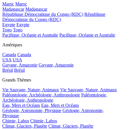
Maroc
Maroc
Madagascar
Madagascar
République Démocratique du Congo (RDC)
République
Démocratique du Congo (RDC)
Egypte
Egypte
Togo
Togo
Pacifique, Océanie et Australie
Pacifique, Océanie et Australie
Amériques
Canada
Canada
USA
USA
Guyane, Amazonie
Guyane, Amazonie
Brésil
Brésil
Grands Thèmes
Vie Sauvage, Nature, Animaux
Vie Sauvage, Nature, Animaux
Paléontologie, Archéologie, Anthropologie
Paléontologie,
Archéologie, Anthropologie
Eau, Mers et Océans
Eau, Mers et Océans
Géologie, Astronomie, Physique
Géologie, Astronomie,
Physique
Chimie, Labos
Chimie, Labos
Climat, Glaciers, Planète
Climat, Glaciers, Planète