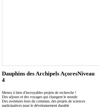
Dauphins des Archipels Açores
Niveau
4
Naviguez dans un archipel unique riche d'une biodiversité
Menez à bien d'incroyables projets de recherche !
exceptionnelle, et participez à une campagne d'observation et de
Des séjours et des voyages qui changent le monde
recensement des grands cétacés.
↓ Lire le descriptif détaillé plus
Des aventures hors du commun, des projets de sciences
bas ↓
Niveau 4
participatives pour le développement durable