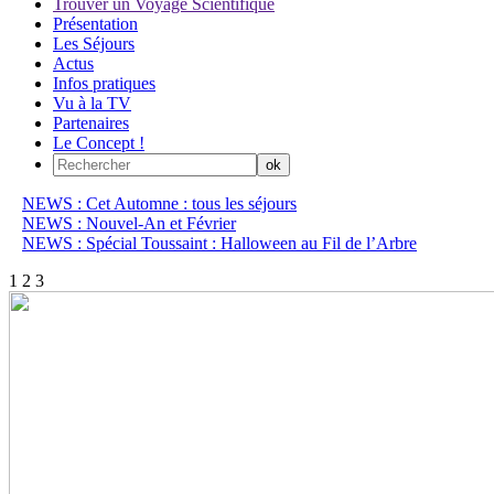
Trouver un Voyage Scientifique
Présentation
Les Séjours
Actus
Infos pratiques
Vu à la TV
Partenaires
Le Concept !
NEWS : Cet Automne : tous les séjours
NEWS : Nouvel-An et Février
NEWS : Spécial Toussaint : Halloween au Fil de l’Arbre
1
2
3