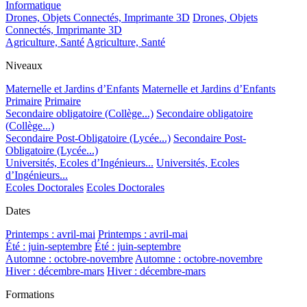
Informatique
Drones, Objets Connectés, Imprimante 3D
Drones, Objets
Connectés, Imprimante 3D
Agriculture, Santé
Agriculture, Santé
Niveaux
Maternelle et Jardins d’Enfants
Maternelle et Jardins d’Enfants
Primaire
Primaire
Secondaire obligatoire (Collège...)
Secondaire obligatoire
(Collège...)
Secondaire Post-Obligatoire (Lycée...)
Secondaire Post-
Obligatoire (Lycée...)
Universités, Ecoles d’Ingénieurs...
Universités, Ecoles
d’Ingénieurs...
Ecoles Doctorales
Ecoles Doctorales
Dates
Printemps : avril-mai
Printemps : avril-mai
Été : juin-septembre
Été : juin-septembre
Automne : octobre-novembre
Automne : octobre-novembre
Hiver : décembre-mars
Hiver : décembre-mars
Formations