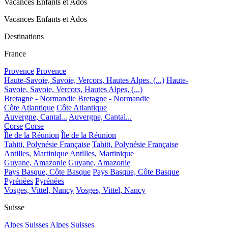
Vacances Enfants et Ados
Vacances Enfants et Ados
Destinations
France
Provence
Provence
Haute-Savoie, Savoie, Vercors, Hautes Alpes, (...)
Haute-
Savoie, Savoie, Vercors, Hautes Alpes, (...)
Bretagne - Normandie
Bretagne - Normandie
Côte Atlantique
Côte Atlantique
Auvergne, Cantal...
Auvergne, Cantal...
Corse
Corse
Île de la Réunion
Île de la Réunion
Tahiti, Polynésie Française
Tahiti, Polynésie Française
Antilles, Martinique
Antilles, Martinique
Guyane, Amazonie
Guyane, Amazonie
Pays Basque, Côte Basque
Pays Basque, Côte Basque
Pyrénées
Pyrénées
Vosges, Vittel, Nancy
Vosges, Vittel, Nancy
Suisse
Alpes Suisses
Alpes Suisses