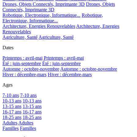
Drones, Objets Connectés, Imprimante 3D
Drones, Objets
Connectés, Imprimante 3D
Robotique, Electronique, Informatique...
Robotique,
Electronique, Informatique...
Architecture, Energies Renouvelables
Architecture, Energies
Renouvelables
Agriculture, Santé
Agriculture, Santé
Dates
Printemps : avril-mai
Printemps : avril-mai
Été : juin-septembre
Été : juin-septembre
Automne : octobre-novembre
Automne : octobre-novembre
Hiver : décembre-mars
Hiver : décembre-mars
Ages
7-10 ans
7-10 ans
10-13 ans
10-13 ans
13-15 ans
13-15 ans
16-17 ans
16-17 ans
18-25 ans
18-25 ans
Adultes
Adultes
Familles
Familles