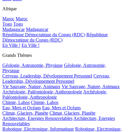
Afrique
Maroc
Maroc
Togo
Togo
Madagascar
Madagascar
République Démocratique du Congo (RDC)
République
Démocratique du Congo (RDC)
En Ville !
En Ville !
Grands Thèmes
Géologie, Astronomie, Physique
Géologie, Astronomie,
Physique
Cerveau, Leadership, Développement Personnel
Cerveau,
Leadership, Développement Personnel
Vie Sauvage, Nature, Animaux
Vie Sauvage, Nature, Animaux
Archéologie, Paléontologie, Anthropologie
Archéologie,
Paléontologie, Anthropologie
Chimie, Labos
Chimie, Labos
Eau, Mers et Océans
Eau, Mers et Océans
Climat, Glaciers, Planète
Climat, Glaciers, Planète
Architecture, Energies Renouvelables
Architecture, Energies
Renouvelables
Robotique, Electronique, Informatique
Robotique, Electronique,