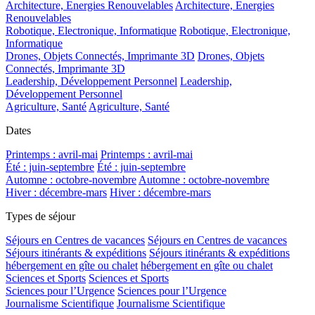
Architecture, Energies Renouvelables
Architecture, Energies
Renouvelables
Robotique, Electronique, Informatique
Robotique, Electronique,
Informatique
Drones, Objets Connectés, Imprimante 3D
Drones, Objets
Connectés, Imprimante 3D
Leadership, Développement Personnel
Leadership,
Développement Personnel
Agriculture, Santé
Agriculture, Santé
Dates
Printemps : avril-mai
Printemps : avril-mai
Été : juin-septembre
Été : juin-septembre
Automne : octobre-novembre
Automne : octobre-novembre
Hiver : décembre-mars
Hiver : décembre-mars
Types de séjour
Séjours en Centres de vacances
Séjours en Centres de vacances
Séjours itinérants & expéditions
Séjours itinérants & expéditions
hébergement en gîte ou chalet
hébergement en gîte ou chalet
Sciences et Sports
Sciences et Sports
Sciences pour l’Urgence
Sciences pour l’Urgence
Journalisme Scientifique
Journalisme Scientifique