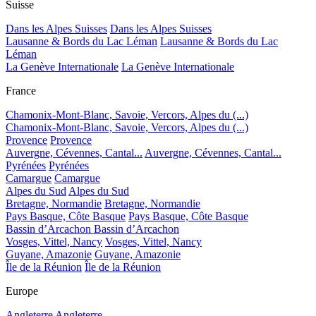
Suisse
Dans les Alpes Suisses
Dans les Alpes Suisses
Lausanne & Bords du Lac Léman
Lausanne & Bords du Lac
Léman
La Genève Internationale
La Genève Internationale
France
Chamonix-Mont-Blanc, Savoie, Vercors, Alpes du (...)
Chamonix-Mont-Blanc, Savoie, Vercors, Alpes du (...)
Provence
Provence
Auvergne, Cévennes, Cantal...
Auvergne, Cévennes, Cantal...
Pyrénées
Pyrénées
Camargue
Camargue
Alpes du Sud
Alpes du Sud
Bretagne, Normandie
Bretagne, Normandie
Pays Basque, Côte Basque
Pays Basque, Côte Basque
Bassin d’Arcachon
Bassin d’Arcachon
Vosges, Vittel, Nancy
Vosges, Vittel, Nancy
Guyane, Amazonie
Guyane, Amazonie
Île de la Réunion
Île de la Réunion
Europe
Angleterre
Angleterre