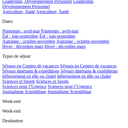
Leadership, Développement Personnel
Leadership,
Développement Personnel
Agriculture, Santé
Agriculture, Santé
Dates
Printemps : avril-mai
Printemps : avril-mai
Été : juin-septembre
Été : juin-septembre
Automne : octobre-novembre
Automne : octobre-novembre
Hiver : décembre-mars
Hiver : décembre-mars
Types de séjour
Séjours en Centres de vacances
Séjours en Centres de vacances
Séjours itinérants & expéditions
Séjours itinérants & expéditions
hébergement en gîte ou chalet
hébergement en gîte ou chalet
Sciences et Sports
Sciences et Sports
Sciences pour l’Urgence
Sciences pour l’Urgence
Journalisme Scientifique
Journalisme Scientifique
Week-end
Week-end
Destination