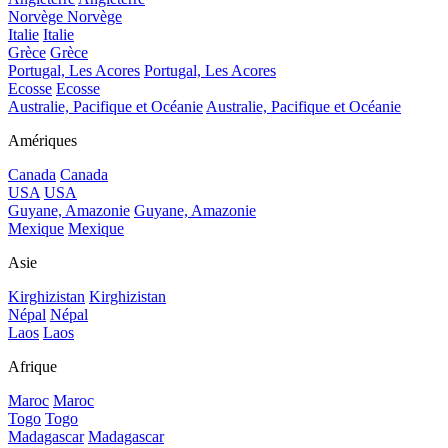
Norvège
Norvège
Italie
Italie
Grèce
Grèce
Portugal, Les Acores
Portugal, Les Acores
Ecosse
Ecosse
Australie, Pacifique et Océanie
Australie, Pacifique et Océanie
Amériques
Canada
Canada
USA
USA
Guyane, Amazonie
Guyane, Amazonie
Mexique
Mexique
Asie
Kirghizistan
Kirghizistan
Népal
Népal
Laos
Laos
Afrique
Maroc
Maroc
Togo
Togo
Madagascar
Madagascar