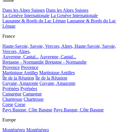
Suisse
Dans les Alpes Suisses
Dans les Alpes Suisses
La Genève Internationale
La Genève Internationale
Lausanne & Bords du Lac Léman
Lausanne & Bords du Lac
Léman
France
Haute-Savoie, Savoie, Vercors, Alpes,
Haute-Savoie, Savoie,
Vercors, Alpes,
Auvergne, Cantal...
Auvergne, Cantal...
Bretagne - Normandie
Bretagne - Normandie
Provence
Provence
Martinique Antilles
Martinique Antilles
Île de la Réunion
Île de la Réunion
Guyane, Amazonie
Guyane, Amazonie
Pyrénées
Pyrénées
Camargue
Camargue
Chartreuse
Chartreuse
Corse
Corse
Pays Basque, Côte Basque
Pays Basque, Côte Basque
Europe
Monténégro
Monténégro