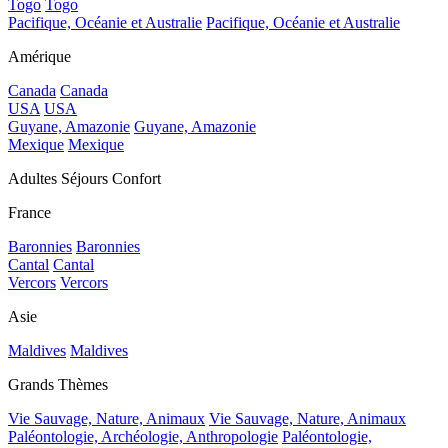
Togo
Togo
Pacifique, Océanie et Australie
Pacifique, Océanie et Australie
Amérique
Canada
Canada
USA
USA
Guyane, Amazonie
Guyane, Amazonie
Mexique
Mexique
Adultes Séjours Confort
France
Baronnies
Baronnies
Cantal
Cantal
Vercors
Vercors
Asie
Maldives
Maldives
Grands Thèmes
Vie Sauvage, Nature, Animaux
Vie Sauvage, Nature, Animaux
Paléontologie, Archéologie, Anthropologie
Paléontologie,