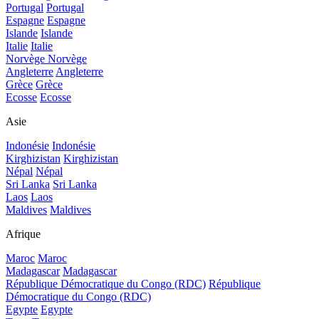
Portugal
Portugal
Espagne
Espagne
Islande
Islande
Italie
Italie
Norvège
Norvège
Angleterre
Angleterre
Grèce
Grèce
Ecosse
Ecosse
Asie
Indonésie
Indonésie
Kirghizistan
Kirghizistan
Népal
Népal
Sri Lanka
Sri Lanka
Laos
Laos
Maldives
Maldives
Afrique
Maroc
Maroc
Madagascar
Madagascar
République Démocratique du Congo (RDC)
République
Démocratique du Congo (RDC)
Egypte
Egypte