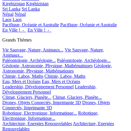
Kirghizistan
Kirghizistan
Sri Lanka
Sri Lanka
Népal
Népal
Laos
Laos
Pacifique, Océanie et Australie
Pacifique, Océanie et Australie
En Ville !_-_
En Ville !_-_
Grands Thèmes
Vie Sauvage, Nature, Animaux...
Vie Sauvage, Nature,
Animaux...
Paléontologie, Archéologie...
Paléontologie, Archéologie...
Géologie, Astronomie, Physique, Mathématiques
Géologie,
Astronomie, Physique, Mathématiques
Chimie, Labos, Maths
Chimie, Labos, Maths
Eau, Mers et Océans
Eau, Mers et Océans
Leadership, Développement Personnel
Leadership,
Développement Personnel
Climat, Glaciers, Planète...
Climat, Glaciers, Planète...
Drones, Objets Connectés, Imprimante 3D
Drones, Objets
Connectés, Imprimante 3D
Robotique, Electronique, Informatique...
Robotique,
Electronique, Informatique...
Architecture, Energies Renouvelables
Architecture, Energies
Renouvelables