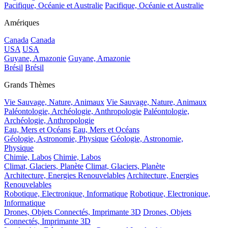
Pacifique, Océanie et Australie
Pacifique, Océanie et Australie
Amériques
Canada
Canada
USA
USA
Guyane, Amazonie
Guyane, Amazonie
Brésil
Brésil
Grands Thèmes
Vie Sauvage, Nature, Animaux
Vie Sauvage, Nature, Animaux
Paléontologie, Archéologie, Anthropologie
Paléontologie,
Archéologie, Anthropologie
Eau, Mers et Océans
Eau, Mers et Océans
Géologie, Astronomie, Physique
Géologie, Astronomie,
Physique
Chimie, Labos
Chimie, Labos
Climat, Glaciers, Planète
Climat, Glaciers, Planète
Architecture, Energies Renouvelables
Architecture, Energies
Renouvelables
Robotique, Electronique, Informatique
Robotique, Electronique,
Informatique
Drones, Objets Connectés, Imprimante 3D
Drones, Objets
Connectés, Imprimante 3D