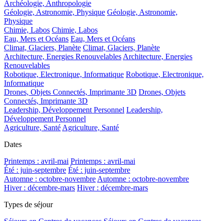
Archéologie, Anthropologie
Géologie, Astronomie, Physique
Géologie, Astronomie,
Physique
Chimie, Labos
Chimie, Labos
Eau, Mers et Océans
Eau, Mers et Océans
Climat, Glaciers, Planète
Climat, Glaciers, Planète
Architecture, Energies Renouvelables
Architecture, Energies
Renouvelables
Robotique, Electronique, Informatique
Robotique, Electronique,
Informatique
Drones, Objets Connectés, Imprimante 3D
Drones, Objets
Connectés, Imprimante 3D
Leadership, Développement Personnel
Leadership,
Développement Personnel
Agriculture, Santé
Agriculture, Santé
Dates
Printemps : avril-mai
Printemps : avril-mai
Été : juin-septembre
Été : juin-septembre
Automne : octobre-novembre
Automne : octobre-novembre
Hiver : décembre-mars
Hiver : décembre-mars
Types de séjour