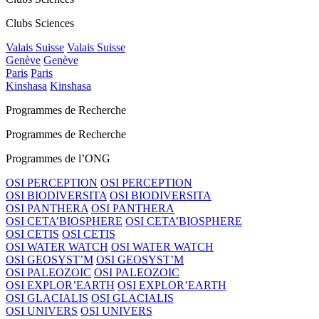
Clubs Sciences
Valais Suisse
Valais Suisse
Genève
Genève
Paris
Paris
Kinshasa
Kinshasa
Programmes de Recherche
Programmes de Recherche
Programmes de l’ONG
OSI PERCEPTION
OSI PERCEPTION
OSI BIODIVERSITA
OSI BIODIVERSITA
OSI PANTHERA
OSI PANTHERA
OSI CETA’BIOSPHERE
OSI CETA’BIOSPHERE
OSI CETIS
OSI CETIS
OSI WATER WATCH
OSI WATER WATCH
OSI GEOSYST’M
OSI GEOSYST’M
OSI PALEOZOIC
OSI PALEOZOIC
OSI EXPLOR’EARTH
OSI EXPLOR’EARTH
OSI GLACIALIS
OSI GLACIALIS
OSI UNIVERS
OSI UNIVERS