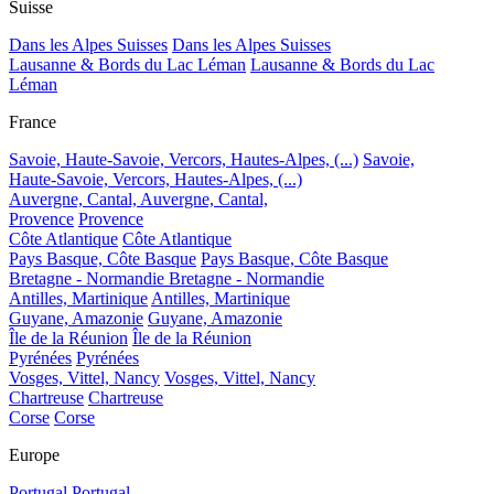
Suisse
Dans les Alpes Suisses
Dans les Alpes Suisses
Lausanne & Bords du Lac Léman
Lausanne & Bords du Lac
Léman
France
Savoie, Haute-Savoie, Vercors, Hautes-Alpes, (...)
Savoie,
Haute-Savoie, Vercors, Hautes-Alpes, (...)
Auvergne, Cantal,
Auvergne, Cantal,
Provence
Provence
Côte Atlantique
Côte Atlantique
Pays Basque, Côte Basque
Pays Basque, Côte Basque
Bretagne - Normandie
Bretagne - Normandie
Antilles, Martinique
Antilles, Martinique
Guyane, Amazonie
Guyane, Amazonie
Île de la Réunion
Île de la Réunion
Pyrénées
Pyrénées
Vosges, Vittel, Nancy
Vosges, Vittel, Nancy
Chartreuse
Chartreuse
Corse
Corse
Europe
Portugal
Portugal