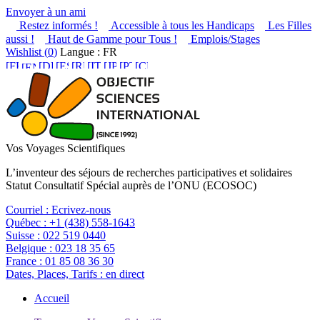
Envoyer à un ami
Restez informés !
Accessible à tous les Handicaps
Les Filles
aussi !
Haut de Gamme pour Tous !
Emplois/Stages
Wishlist (
0
)
Langue : FR
Vos Voyages Scientifiques
L’inventeur des séjours de recherches participatives et solidaires
Statut Consultatif Spécial auprès de l’ONU (ECOSOC)
Courriel :
Ecrivez-nous
Québec :
+1 (438) 558-1643
Suisse :
022 519 0440
Belgique :
023 18 35 65
France :
01 85 08 36 30
Dates, Places, Tarifs :
en direct
Accueil