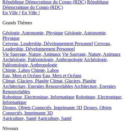
République Démocratique du Congo (RDC)
République
Démocratique du Congo (RDC)
En Ville !
En Ville !
Grands Thèmes
Géologie, Astronomie, Physique
Géologie, Astronomie,
Physique
Cerveau, Leadership, Développement Personnel
Cerveau,
Leadership, Développement Personnel
Vie Sauvage, Nature, Animaux
Vie Sauvage, Nature, Animaux
Archéologie, Paléontologie, Anthropologie
Archéologie,
Paléontologie, Anthropologie
Chimie, Labos
Chimie, Labos
Eau, Mers et Océans
Eau, Mers et Océans
Climat, Glaciers, Planète
Climat, Glaciers, Planète
Architecture, Energies Renouvelables
Architecture, Energies
Renouvelables
Robotique, Electronique, Informatique
Robotique, Electronique,
Informatique
Drones, Objets Connectés, Imprimante 3D
Drones, Objets
Connectés, Imprimante 3D
Agriculture, Santé
Agriculture, Santé
Niveaux