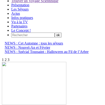
Trouver un Voyage Scientifique
Présentation
Les Séjours
Actus
Infos pratiques
Vu à la TV
Partenaires
Le Concept !
NEWS : Cet Automne : tous les séjours
NEWS : Nouvel-An et Février
NEWS : Spécial Toussaint : Halloween au Fil de l’Arbre
1
2
3