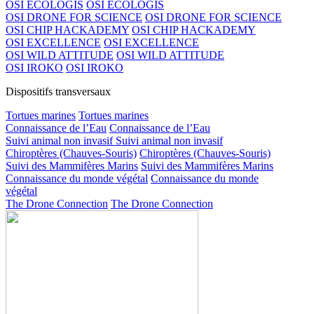
OSI ECOLOGIS
OSI ECOLOGIS
OSI DRONE FOR SCIENCE
OSI DRONE FOR SCIENCE
OSI CHIP HACKADEMY
OSI CHIP HACKADEMY
OSI EXCELLENCE
OSI EXCELLENCE
OSI WILD ATTITUDE
OSI WILD ATTITUDE
OSI IROKO
OSI IROKO
Dispositifs transversaux
Tortues marines
Tortues marines
Connaissance de l’Eau
Connaissance de l’Eau
Suivi animal non invasif
Suivi animal non invasif
Chiroptères (Chauves-Souris)
Chiroptères (Chauves-Souris)
Suivi des Mammifères Marins
Suivi des Mammifères Marins
Connaissance du monde végétal
Connaissance du monde
végétal
The Drone Connection
The Drone Connection