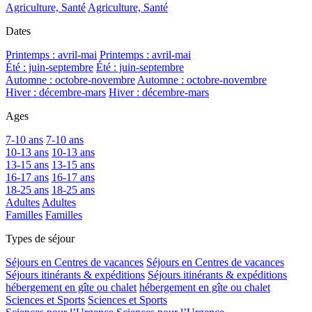
Agriculture, Santé
Agriculture, Santé
Dates
Printemps : avril-mai
Printemps : avril-mai
Été : juin-septembre
Été : juin-septembre
Automne : octobre-novembre
Automne : octobre-novembre
Hiver : décembre-mars
Hiver : décembre-mars
Ages
7-10 ans
7-10 ans
10-13 ans
10-13 ans
13-15 ans
13-15 ans
16-17 ans
16-17 ans
18-25 ans
18-25 ans
Adultes
Adultes
Familles
Familles
Types de séjour
Séjours en Centres de vacances
Séjours en Centres de vacances
Séjours itinérants & expéditions
Séjours itinérants & expéditions
hébergement en gîte ou chalet
hébergement en gîte ou chalet
Sciences et Sports
Sciences et Sports