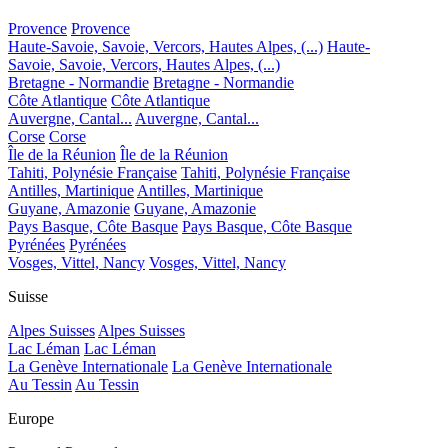
Provence
Provence
Haute-Savoie, Savoie, Vercors, Hautes Alpes, (...)
Haute-
Savoie, Savoie, Vercors, Hautes Alpes, (...)
Bretagne - Normandie
Bretagne - Normandie
Côte Atlantique
Côte Atlantique
Auvergne, Cantal...
Auvergne, Cantal...
Corse
Corse
Île de la Réunion
Île de la Réunion
Tahiti, Polynésie Française
Tahiti, Polynésie Française
Antilles, Martinique
Antilles, Martinique
Guyane, Amazonie
Guyane, Amazonie
Pays Basque, Côte Basque
Pays Basque, Côte Basque
Pyrénées
Pyrénées
Vosges, Vittel, Nancy
Vosges, Vittel, Nancy
Suisse
Alpes Suisses
Alpes Suisses
Lac Léman
Lac Léman
La Genève Internationale
La Genève Internationale
Au Tessin
Au Tessin
Europe