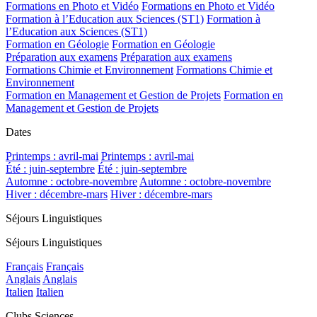
Formations en Photo et Vidéo
Formations en Photo et Vidéo
Formation à l’Education aux Sciences (ST1)
Formation à
l’Education aux Sciences (ST1)
Formation en Géologie
Formation en Géologie
Préparation aux examens
Préparation aux examens
Formations Chimie et Environnement
Formations Chimie et
Environnement
Formation en Management et Gestion de Projets
Formation en
Management et Gestion de Projets
Dates
Printemps : avril-mai
Printemps : avril-mai
Été : juin-septembre
Été : juin-septembre
Automne : octobre-novembre
Automne : octobre-novembre
Hiver : décembre-mars
Hiver : décembre-mars
Séjours Linguistiques
Séjours Linguistiques
Français
Français
Anglais
Anglais
Italien
Italien
Clubs Sciences