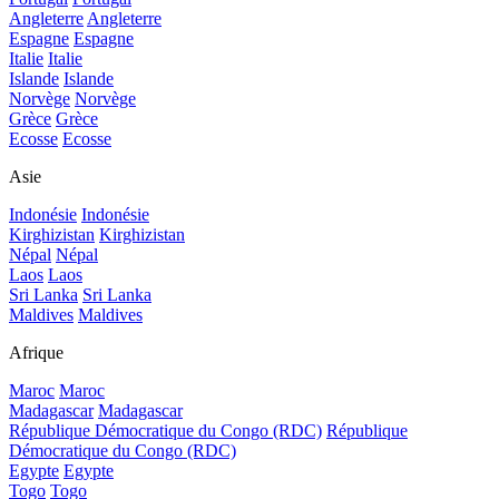
Angleterre
Angleterre
Espagne
Espagne
Italie
Italie
Islande
Islande
Norvège
Norvège
Grèce
Grèce
Ecosse
Ecosse
Asie
Indonésie
Indonésie
Kirghizistan
Kirghizistan
Népal
Népal
Laos
Laos
Sri Lanka
Sri Lanka
Maldives
Maldives
Afrique
Maroc
Maroc
Madagascar
Madagascar
République Démocratique du Congo (RDC)
République
Démocratique du Congo (RDC)
Egypte
Egypte
Togo
Togo