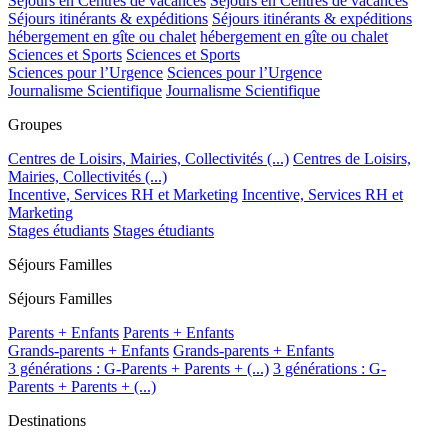
Séjours en Centres de vacances
Séjours en Centres de vacances
Séjours itinérants & expéditions
Séjours itinérants & expéditions
hébergement en gîte ou chalet
hébergement en gîte ou chalet
Sciences et Sports
Sciences et Sports
Sciences pour l’Urgence
Sciences pour l’Urgence
Journalisme Scientifique
Journalisme Scientifique
Groupes
Centres de Loisirs, Mairies, Collectivités (...)
Centres de Loisirs,
Mairies, Collectivités (...)
Incentive, Services RH et Marketing
Incentive, Services RH et
Marketing
Stages étudiants
Stages étudiants
Séjours Familles
Séjours Familles
Parents + Enfants
Parents + Enfants
Grands-parents + Enfants
Grands-parents + Enfants
3 générations : G-Parents + Parents + (...)
3 générations : G-
Parents + Parents + (...)
Destinations