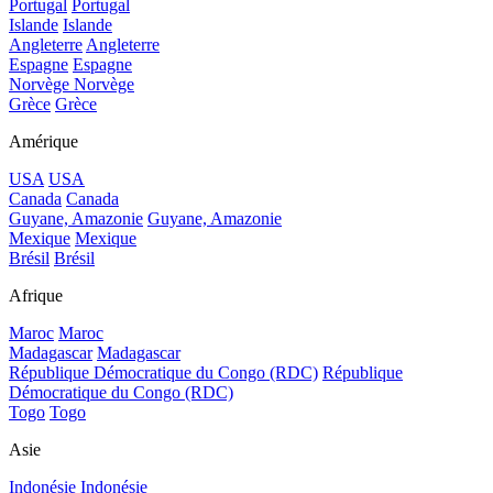
Portugal
Portugal
Islande
Islande
Angleterre
Angleterre
Espagne
Espagne
Norvège
Norvège
Grèce
Grèce
Amérique
USA
USA
Canada
Canada
Guyane, Amazonie
Guyane, Amazonie
Mexique
Mexique
Brésil
Brésil
Afrique
Maroc
Maroc
Madagascar
Madagascar
République Démocratique du Congo (RDC)
République
Démocratique du Congo (RDC)
Togo
Togo
Asie
Indonésie
Indonésie