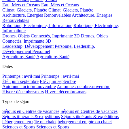
Eau, Mers et Océans
Eau, Mers et Océans
Climat, Glaciers, Planète
Climat, Glaciers, Planète
Architecture, Energies Renouvelables
Architecture, Energies
Renouvelables
Robotique, Electronique, Informatique
Robotique, Electronique,
Informatique
Drones, Objets Connectés, Imprimante 3D
Drones, Objets
Connectés, Imprimante 3D
Leadership, Développement Personnel
Leadership,
Développement Personnel
Agriculture, Santé
Agriculture, Santé
Dates
Printemps : avril-mai
Printemps : avril-mai
Été : juin-septembre
Été : juin-septembre
Automne : octobre-novembre
Automne : octobre-novembre
Hiver : décembre-mars
Hiver : décembre-mars
Types de séjour
Séjours en Centres de vacances
Séjours en Centres de vacances
Séjours itinérants & expéditions
Séjours itinérants & expéditions
hébergement en gîte ou chalet
hébergement en gîte ou chalet
Sciences et Sports
Sciences et Sports