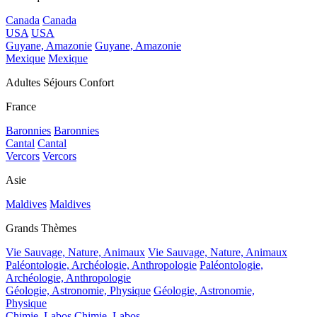
Canada
Canada
USA
USA
Guyane, Amazonie
Guyane, Amazonie
Mexique
Mexique
Adultes Séjours Confort
France
Baronnies
Baronnies
Cantal
Cantal
Vercors
Vercors
Asie
Maldives
Maldives
Grands Thèmes
Vie Sauvage, Nature, Animaux
Vie Sauvage, Nature, Animaux
Paléontologie, Archéologie, Anthropologie
Paléontologie,
Archéologie, Anthropologie
Géologie, Astronomie, Physique
Géologie, Astronomie,
Physique
Chimie, Labos
Chimie, Labos