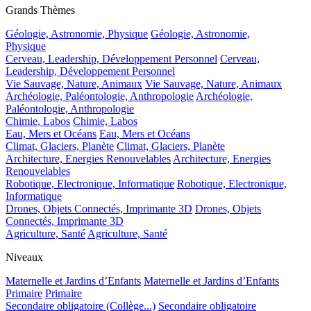
Grands Thèmes
Géologie, Astronomie, Physique
Géologie, Astronomie,
Physique
Cerveau, Leadership, Développement Personnel
Cerveau,
Leadership, Développement Personnel
Vie Sauvage, Nature, Animaux
Vie Sauvage, Nature, Animaux
Archéologie, Paléontologie, Anthropologie
Archéologie,
Paléontologie, Anthropologie
Chimie, Labos
Chimie, Labos
Eau, Mers et Océans
Eau, Mers et Océans
Climat, Glaciers, Planète
Climat, Glaciers, Planète
Architecture, Energies Renouvelables
Architecture, Energies
Renouvelables
Robotique, Electronique, Informatique
Robotique, Electronique,
Informatique
Drones, Objets Connectés, Imprimante 3D
Drones, Objets
Connectés, Imprimante 3D
Agriculture, Santé
Agriculture, Santé
Niveaux
Maternelle et Jardins d’Enfants
Maternelle et Jardins d’Enfants
Primaire
Primaire
Secondaire obligatoire (Collège...)
Secondaire obligatoire