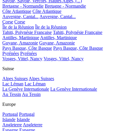
Savoie, Savoie, Vercors, Hautes Alpes, (...)
Bretagne - Normandie
Bretagne - Normandie
Côte Atlantique
Côte Atlantique
Auvergne, Cantal...
Auvergne, Cantal...
Corse
Corse
Île de la Réunion
Île de la Réunion
Tahiti, Polynésie Française
Tahiti, Polynésie Française
Antilles, Martinique
Antilles, Martinique
Guyane, Amazonie
Guyane, Amazonie
Pays Basque, Côte Basque
Pays Basque, Côte Basque
Pyrénées
Pyrénées
Vosges, Vittel, Nancy
Vosges, Vittel, Nancy
Suisse
Alpes Suisses
Alpes Suisses
Lac Léman
Lac Léman
La Genève Internationale
La Genève Internationale
Au Tessin
Au Tessin
Europe
Portugal
Portugal
Islande
Islande
Angleterre
Angleterre
Espagne
Espagne