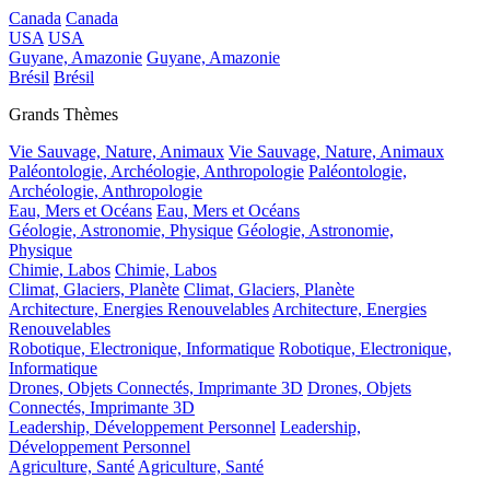
Canada
Canada
USA
USA
Guyane, Amazonie
Guyane, Amazonie
Brésil
Brésil
Grands Thèmes
Vie Sauvage, Nature, Animaux
Vie Sauvage, Nature, Animaux
Paléontologie, Archéologie, Anthropologie
Paléontologie,
Archéologie, Anthropologie
Eau, Mers et Océans
Eau, Mers et Océans
Géologie, Astronomie, Physique
Géologie, Astronomie,
Physique
Chimie, Labos
Chimie, Labos
Climat, Glaciers, Planète
Climat, Glaciers, Planète
Architecture, Energies Renouvelables
Architecture, Energies
Renouvelables
Robotique, Electronique, Informatique
Robotique, Electronique,
Informatique
Drones, Objets Connectés, Imprimante 3D
Drones, Objets
Connectés, Imprimante 3D
Leadership, Développement Personnel
Leadership,
Développement Personnel
Agriculture, Santé
Agriculture, Santé