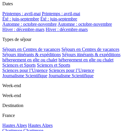
Dates
Printemps : avril-mai
Printemps : avril-mai
Été : juin-septembre
Été : juin-septembre
Automne : octobre-novembre
Automne : octobre-novembre
Hiver : décembre-mars
Hiver : décembre-mars
Types de séjour
Séjours en Centres de vacances
Séjours en Centres de vacances
Séjours itinérants & expéditions
Séjours itinérants & expéditions
hébergement en gîte ou chalet
hébergement en gîte ou chalet
Sciences et Sports
Sciences et Sports
Sciences pour l’Urgence
Sciences pour l’Urgence
Journalisme Scientifique
Journalisme Scientifique
Week-end
Week-end
Destination
France
Hautes Alpes
Hautes Alpes
Chartreuse
Chartreuse