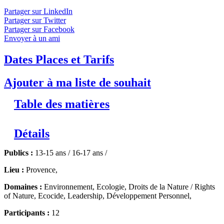
Les Droits du Loup ? L'occasion de former les leaders de
Partager sur LinkedIn
demain au travers d’une enquête au sujet du loup qui revient au
Partager sur Twitter
cœur du Parc naturel régional des Baronnies provençales.
↓
Partager sur Facebook
Lire le descriptif détaillé plus bas ↓
Niveaux 2 à 4
Envoyer à un ami
Dates Places et Tarifs
Ajouter à ma liste de souhait
Table des matières
Détails
Publics :
13-15 ans / 16-17 ans /
Lieu :
Provence,
Domaines :
Environnement, Ecologie, Droits de la Nature / Rights
of Nature, Ecocide, Leadership, Développement Personnel,
Participants :
12