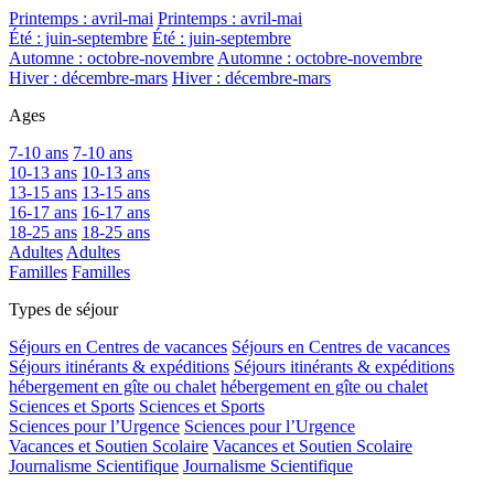
Printemps : avril-mai
Printemps : avril-mai
Été : juin-septembre
Été : juin-septembre
Automne : octobre-novembre
Automne : octobre-novembre
Hiver : décembre-mars
Hiver : décembre-mars
Ages
7-10 ans
7-10 ans
10-13 ans
10-13 ans
13-15 ans
13-15 ans
16-17 ans
16-17 ans
18-25 ans
18-25 ans
Adultes
Adultes
Familles
Familles
Types de séjour
Séjours en Centres de vacances
Séjours en Centres de vacances
Séjours itinérants & expéditions
Séjours itinérants & expéditions
hébergement en gîte ou chalet
hébergement en gîte ou chalet
Sciences et Sports
Sciences et Sports
Sciences pour l’Urgence
Sciences pour l’Urgence
Vacances et Soutien Scolaire
Vacances et Soutien Scolaire
Journalisme Scientifique
Journalisme Scientifique