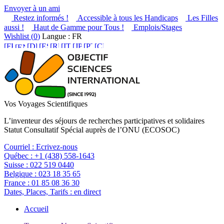
Envoyer à un ami
Restez informés !
Accessible à tous les Handicaps
Les Filles
aussi !
Haut de Gamme pour Tous !
Emplois/Stages
Wishlist (
0
)
Langue : FR
Vos Voyages Scientifiques
L’inventeur des séjours de recherches participatives et solidaires
Statut Consultatif Spécial auprès de l’ONU (ECOSOC)
Courriel :
Ecrivez-nous
Québec :
+1 (438) 558-1643
Suisse :
022 519 0440
Belgique :
023 18 35 65
France :
01 85 08 36 30
Dates, Places, Tarifs :
en direct
Accueil