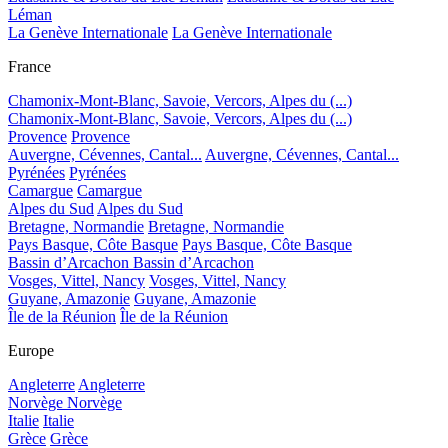
Léman
La Genève Internationale
La Genève Internationale
France
Chamonix-Mont-Blanc, Savoie, Vercors, Alpes du (...)
Chamonix-Mont-Blanc, Savoie, Vercors, Alpes du (...)
Provence
Provence
Auvergne, Cévennes, Cantal...
Auvergne, Cévennes, Cantal...
Pyrénées
Pyrénées
Camargue
Camargue
Alpes du Sud
Alpes du Sud
Bretagne, Normandie
Bretagne, Normandie
Pays Basque, Côte Basque
Pays Basque, Côte Basque
Bassin d’Arcachon
Bassin d’Arcachon
Vosges, Vittel, Nancy
Vosges, Vittel, Nancy
Guyane, Amazonie
Guyane, Amazonie
Île de la Réunion
Île de la Réunion
Europe
Angleterre
Angleterre
Norvège
Norvège
Italie
Italie
Grèce
Grèce