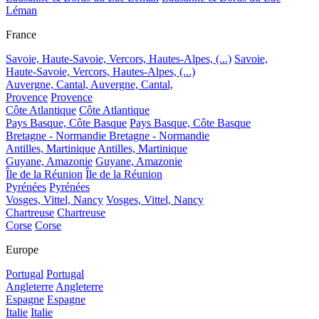
Léman
France
Savoie, Haute-Savoie, Vercors, Hautes-Alpes, (...)
Savoie,
Haute-Savoie, Vercors, Hautes-Alpes, (...)
Auvergne, Cantal,
Auvergne, Cantal,
Provence
Provence
Côte Atlantique
Côte Atlantique
Pays Basque, Côte Basque
Pays Basque, Côte Basque
Bretagne - Normandie
Bretagne - Normandie
Antilles, Martinique
Antilles, Martinique
Guyane, Amazonie
Guyane, Amazonie
Île de la Réunion
Île de la Réunion
Pyrénées
Pyrénées
Vosges, Vittel, Nancy
Vosges, Vittel, Nancy
Chartreuse
Chartreuse
Corse
Corse
Europe
Portugal
Portugal
Angleterre
Angleterre
Espagne
Espagne
Italie
Italie