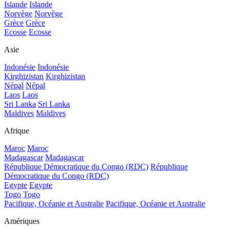
Islande
Islande
Norvège
Norvège
Grèce
Grèce
Ecosse
Ecosse
Asie
Indonésie
Indonésie
Kirghizistan
Kirghizistan
Népal
Népal
Laos
Laos
Sri Lanka
Sri Lanka
Maldives
Maldives
Afrique
Maroc
Maroc
Madagascar
Madagascar
République Démocratique du Congo (RDC)
République
Démocratique du Congo (RDC)
Egypte
Egypte
Togo
Togo
Pacifique, Océanie et Australie
Pacifique, Océanie et Australie
Amériques