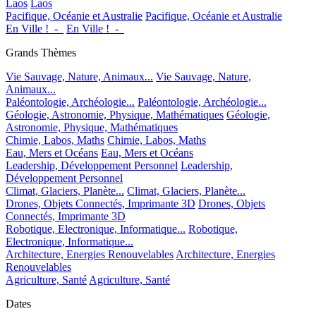
Laos
Laos
Pacifique, Océanie et Australie
Pacifique, Océanie et Australie
En Ville !_-_
En Ville !_-_
Grands Thèmes
Vie Sauvage, Nature, Animaux...
Vie Sauvage, Nature,
Animaux...
Paléontologie, Archéologie...
Paléontologie, Archéologie...
Géologie, Astronomie, Physique, Mathématiques
Géologie,
Astronomie, Physique, Mathématiques
Chimie, Labos, Maths
Chimie, Labos, Maths
Eau, Mers et Océans
Eau, Mers et Océans
Leadership, Développement Personnel
Leadership,
Développement Personnel
Climat, Glaciers, Planète...
Climat, Glaciers, Planète...
Drones, Objets Connectés, Imprimante 3D
Drones, Objets
Connectés, Imprimante 3D
Robotique, Electronique, Informatique...
Robotique,
Electronique, Informatique...
Architecture, Energies Renouvelables
Architecture, Energies
Renouvelables
Agriculture, Santé
Agriculture, Santé
Dates