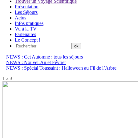
Trouver un Voyage Scientifique
Présentation
Les Séjours
Actus
Infos pratiques
Vu à la TV
Partenaires
Le Concept !
NEWS : Cet Automne : tous les séjours
NEWS : Nouvel-An et Février
NEWS : Spécial Toussaint : Halloween au Fil de l’Arbre
1
2
3