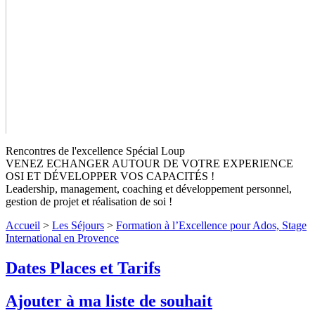
Rencontres de l'excellence Spécial Loup
VENEZ ECHANGER AUTOUR DE VOTRE EXPERIENCE
OSI ET DÉVELOPPER VOS CAPACITÉS !
Leadership, management, coaching et développement personnel,
gestion de projet et réalisation de soi !
Accueil
>
Les Séjours
>
Formation à l’Excellence pour Ados, Stage
International en Provence
Formation à l’Excellence pour Ados,
Dates Places et Tarifs
Stage International en
Provence
Niveaux 2 à 4
Ajouter à ma liste de souhait