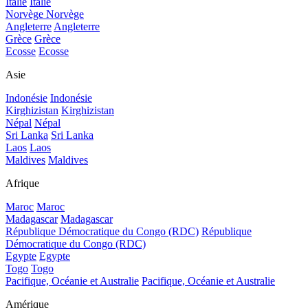
Italie
Italie
Norvège
Norvège
Angleterre
Angleterre
Grèce
Grèce
Ecosse
Ecosse
Asie
Indonésie
Indonésie
Kirghizistan
Kirghizistan
Népal
Népal
Sri Lanka
Sri Lanka
Laos
Laos
Maldives
Maldives
Afrique
Maroc
Maroc
Madagascar
Madagascar
République Démocratique du Congo (RDC)
République
Démocratique du Congo (RDC)
Egypte
Egypte
Togo
Togo
Pacifique, Océanie et Australie
Pacifique, Océanie et Australie
Amérique