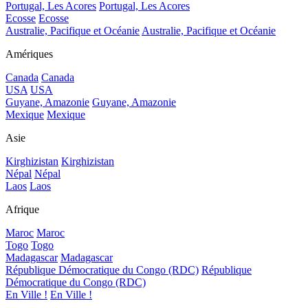
Portugal, Les Acores
Portugal, Les Acores
Ecosse
Ecosse
Australie, Pacifique et Océanie
Australie, Pacifique et Océanie
Amériques
Canada
Canada
USA
USA
Guyane, Amazonie
Guyane, Amazonie
Mexique
Mexique
Asie
Kirghizistan
Kirghizistan
Népal
Népal
Laos
Laos
Afrique
Maroc
Maroc
Togo
Togo
Madagascar
Madagascar
République Démocratique du Congo (RDC)
République
Démocratique du Congo (RDC)
En Ville !
En Ville !