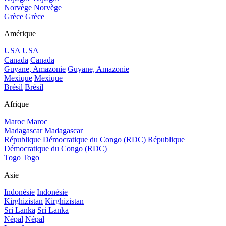
Norvège
Norvège
Grèce
Grèce
Amérique
USA
USA
Canada
Canada
Guyane, Amazonie
Guyane, Amazonie
Mexique
Mexique
Brésil
Brésil
Afrique
Maroc
Maroc
Madagascar
Madagascar
République Démocratique du Congo (RDC)
République
Démocratique du Congo (RDC)
Togo
Togo
Asie
Indonésie
Indonésie
Kirghizistan
Kirghizistan
Sri Lanka
Sri Lanka
Népal
Népal