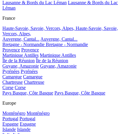
Lausanne & Bords du Lac Léman
Lausanne & Bords du Lac
Léman
France
Haute-Savoie, Savoie, Vercors, Alpes,
Haute-Savoie, Savoie,
Vercors, Alpes,
Auvergne, Cantal...
Auvergne, Cantal...
Bretagne - Normandie
Bretagne - Normandie
Provence
Provence
Martinique Antilles
Martinique Antilles
Île de la Réunion
Île de la Réunion
Guyane, Amazonie
Guyane, Amazonie
Pyrénées
Pyrénées
Camargue
Camargue
Chartreuse
Chartreuse
Corse
Corse
Pays Basque, Côte Basque
Pays Basque, Côte Basque
Europe
Monténégro
Monténégro
Portugal
Portugal
Espagne
Espagne
Islande
Islande