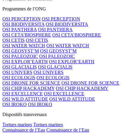
Programmes de l’ONG
OSI PERCEPTION
OSI PERCEPTION
OSI BIODIVERSITA
OSI BIODIVERSITA
OSI PANTHERA
OSI PANTHERA
OSI CETA’BIOSPHERE
OSI CETA’BIOSPHERE
OSI CETIS
OSI CETIS
OSI WATER WATCH
OSI WATER WATCH
OSI GEOSYST’M
OSI GEOSYST’M
OSI PALEOZOIC
OSI PALEOZOIC
OSI EXPLOR’EARTH
OSI EXPLOR’EARTH
OSI GLACIALIS
OSI GLACIALIS
OSI UNIVERS
OSI UNIVERS
OSI ECOLOGIS
OSI ECOLOGIS
OSI DRONE FOR SCIENCE
OSI DRONE FOR SCIENCE
OSI CHIP HACKADEMY
OSI CHIP HACKADEMY
OSI EXCELLENCE
OSI EXCELLENCE
OSI WILD ATTITUDE
OSI WILD ATTITUDE
OSI IROKO
OSI IROKO
Dispositifs transversaux
Tortues marines
Tortues marines
Connaissance de l’Eau
Connaissance de l’Eau