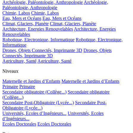
Archéologie, Paléontologie, Anthropologie
Archéologie,
Paléontologie, Anthropologie
Chimie, Labos
Chimie, Labos
Eau, Mers et Océans
Eau, Mers et Océans
Climat, Glaciers, Planète
Climat, Glaciers, Planète
Architecture, Energies Renouvelables
Architecture, Energies
Renouvelables
Robotique, Electronique, Informatique
Robotique, Electronique,
Informatique
Drones, Objets Connectés, Imprimante 3D
Drones, Objets
Connectés, Imprimante 3D
Agriculture, Santé
Agriculture, Santé
Niveaux
Maternelle et Jardins d’Enfants
Maternelle et Jardins d’Enfants
Primaire
Primaire
Secondaire obligatoire (Collège...)
Secondaire obligatoire
(Collège...)
Secondaire Post-Obligatoire (Lycée...)
Secondaire Post-
Obligatoire (Lycée...)
Universités, Ecoles d’Ingénieurs...
Universités, Ecoles
d’Ingénieurs...
Ecoles Doctorales
Ecoles Doctorales