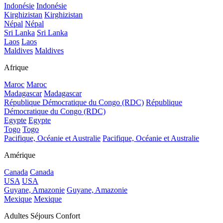
Indonésie
Indonésie
Kirghizistan
Kirghizistan
Népal
Népal
Sri Lanka
Sri Lanka
Laos
Laos
Maldives
Maldives
Afrique
Maroc
Maroc
Madagascar
Madagascar
République Démocratique du Congo (RDC)
République
Démocratique du Congo (RDC)
Egypte
Egypte
Togo
Togo
Pacifique, Océanie et Australie
Pacifique, Océanie et Australie
Amérique
Canada
Canada
USA
USA
Guyane, Amazonie
Guyane, Amazonie
Mexique
Mexique
Adultes Séjours Confort