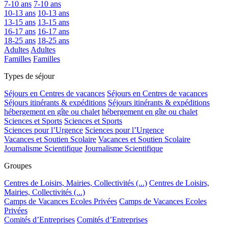
7-10 ans
7-10 ans
10-13 ans
10-13 ans
13-15 ans
13-15 ans
16-17 ans
16-17 ans
18-25 ans
18-25 ans
Adultes
Adultes
Familles
Familles
Types de séjour
Séjours en Centres de vacances
Séjours en Centres de vacances
Séjours itinérants & expéditions
Séjours itinérants & expéditions
hébergement en gîte ou chalet
hébergement en gîte ou chalet
Sciences et Sports
Sciences et Sports
Sciences pour l’Urgence
Sciences pour l’Urgence
Vacances et Soutien Scolaire
Vacances et Soutien Scolaire
Journalisme Scientifique
Journalisme Scientifique
Groupes
Centres de Loisirs, Mairies, Collectivités (...)
Centres de Loisirs,
Mairies, Collectivités (...)
Camps de Vacances Ecoles Privées
Camps de Vacances Ecoles
Privées
Comités d’Entreprises
Comités d’Entreprises