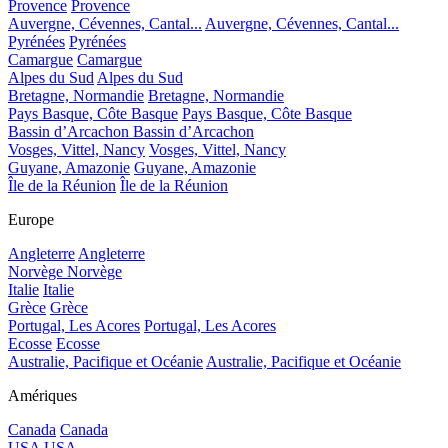
Provence
Provence
Auvergne, Cévennes, Cantal...
Auvergne, Cévennes, Cantal...
Pyrénées
Pyrénées
Camargue
Camargue
Alpes du Sud
Alpes du Sud
Bretagne, Normandie
Bretagne, Normandie
Pays Basque, Côte Basque
Pays Basque, Côte Basque
Bassin d’Arcachon
Bassin d’Arcachon
Vosges, Vittel, Nancy
Vosges, Vittel, Nancy
Guyane, Amazonie
Guyane, Amazonie
Île de la Réunion
Île de la Réunion
Europe
Angleterre
Angleterre
Norvège
Norvège
Italie
Italie
Grèce
Grèce
Portugal, Les Acores
Portugal, Les Acores
Ecosse
Ecosse
Australie, Pacifique et Océanie
Australie, Pacifique et Océanie
Amériques
Canada
Canada
USA
USA