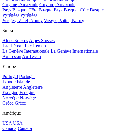
Guyane, Amazonie
Guyane, Amazonie
Pays Basque, Côte Basque
Pays Basque, Côte Basque
Pyrénées
Pyrénées
Vosges, Vittel, Nancy
Vosges, Vittel, Nancy
Suisse
Alpes Suisses
Alpes Suisses
Lac Léman
Lac Léman
La Genève Internationale
La Genève Internationale
Au Tessin
Au Tessin
Europe
Portugal
Portugal
Islande
Islande
Angleterre
Angleterre
Espagne
Espagne
Norvège
Norvège
Grèce
Grèce
Amérique
USA
USA
Canada
Canada