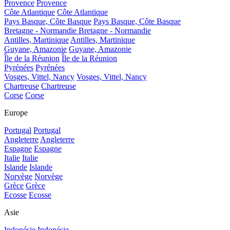
Provence
Provence
Côte Atlantique
Côte Atlantique
Pays Basque, Côte Basque
Pays Basque, Côte Basque
Bretagne - Normandie
Bretagne - Normandie
Antilles, Martinique
Antilles, Martinique
Guyane, Amazonie
Guyane, Amazonie
Île de la Réunion
Île de la Réunion
Pyrénées
Pyrénées
Vosges, Vittel, Nancy
Vosges, Vittel, Nancy
Chartreuse
Chartreuse
Corse
Corse
Europe
Portugal
Portugal
Angleterre
Angleterre
Espagne
Espagne
Italie
Italie
Islande
Islande
Norvège
Norvège
Grèce
Grèce
Ecosse
Ecosse
Asie
Indonésie
Indonésie