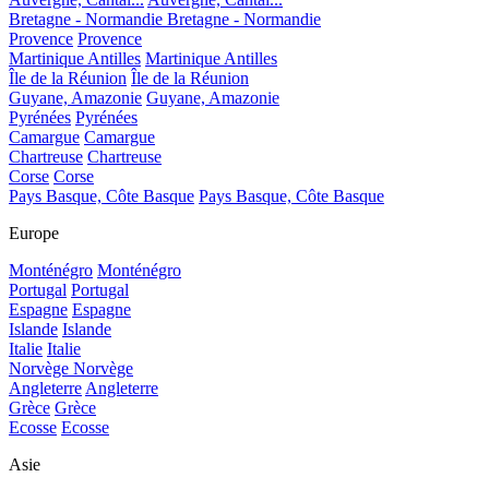
Bretagne - Normandie
Bretagne - Normandie
Provence
Provence
Martinique Antilles
Martinique Antilles
Île de la Réunion
Île de la Réunion
Guyane, Amazonie
Guyane, Amazonie
Pyrénées
Pyrénées
Camargue
Camargue
Chartreuse
Chartreuse
Corse
Corse
Pays Basque, Côte Basque
Pays Basque, Côte Basque
Europe
Monténégro
Monténégro
Portugal
Portugal
Espagne
Espagne
Islande
Islande
Italie
Italie
Norvège
Norvège
Angleterre
Angleterre
Grèce
Grèce
Ecosse
Ecosse
Asie