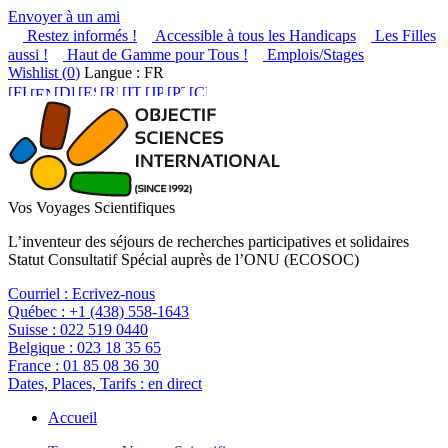
Envoyer à un ami
Restez informés !
Accessible à tous les Handicaps
Les Filles
aussi !
Haut de Gamme pour Tous !
Emplois/Stages
Wishlist (
0
)
Langue : FR
Vos Voyages Scientifiques
L’inventeur des séjours de recherches participatives et solidaires
Statut Consultatif Spécial auprès de l’ONU (ECOSOC)
Courriel :
Ecrivez-nous
Québec :
+1 (438) 558-1643
Suisse :
022 519 0440
Belgique :
023 18 35 65
France :
01 85 08 36 30
Dates, Places, Tarifs :
en direct
Accueil