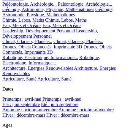
Paléontologie, Archéologie...
Paléontologie, Archéologie...
Géologie, Astronomie, Physique, Mathématiques
Géologie,
Astronomie, Physique, Mathématiques
Chimie, Labos, Maths
Chimie, Labos, Maths
Eau, Mers et Océans
Eau, Mers et Océans
Leadership, Développement Personnel
Leadership,
Développement Personnel
Climat, Glaciers, Planète...
Climat, Glaciers, Planète...
Drones, Objets Connectés, Imprimante 3D
Drones, Objets
Connectés, Imprimante 3D
Robotique, Electronique, Informatique...
Robotique,
Electronique, Informatique...
Architecture, Energies Renouvelables
Architecture, Energies
Renouvelables
Agriculture, Santé
Agriculture, Santé
Dates
Printemps : avril-mai
Printemps : avril-mai
Été : juin-septembre
Été : juin-septembre
Automne : octobre-novembre
Automne : octobre-novembre
Hiver : décembre-mars
Hiver : décembre-mars
Ages