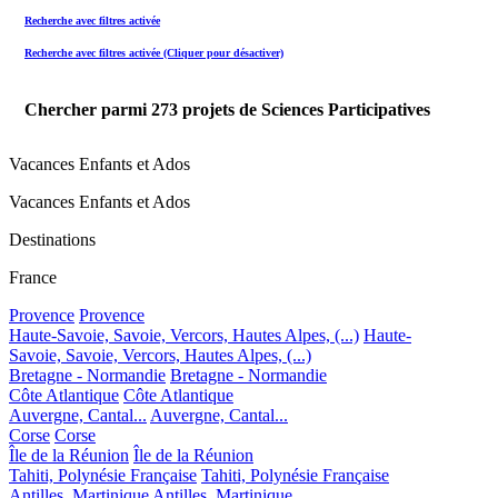
Recherche avec filtres activée
Recherche avec filtres activée (Cliquer pour désactiver)
Chercher parmi
273
projets de Sciences Participatives
Vacances Enfants et Ados
Vacances Enfants et Ados
Destinations
France
Provence
Provence
Haute-Savoie, Savoie, Vercors, Hautes Alpes, (...)
Haute-
Savoie, Savoie, Vercors, Hautes Alpes, (...)
Bretagne - Normandie
Bretagne - Normandie
Côte Atlantique
Côte Atlantique
Auvergne, Cantal...
Auvergne, Cantal...
Corse
Corse
Île de la Réunion
Île de la Réunion
Tahiti, Polynésie Française
Tahiti, Polynésie Française
Antilles, Martinique
Antilles, Martinique