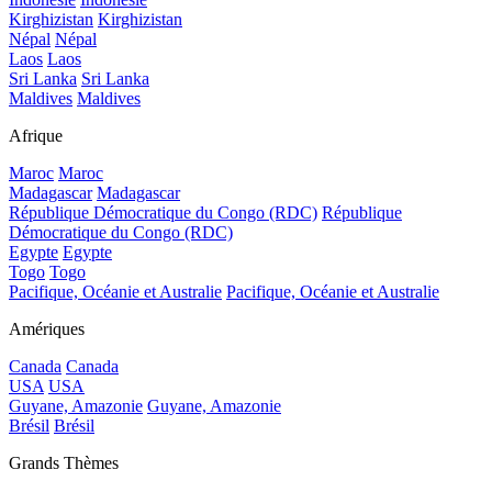
Kirghizistan
Kirghizistan
Népal
Népal
Laos
Laos
Sri Lanka
Sri Lanka
Maldives
Maldives
Afrique
Maroc
Maroc
Madagascar
Madagascar
République Démocratique du Congo (RDC)
République
Démocratique du Congo (RDC)
Egypte
Egypte
Togo
Togo
Pacifique, Océanie et Australie
Pacifique, Océanie et Australie
Amériques
Canada
Canada
USA
USA
Guyane, Amazonie
Guyane, Amazonie
Brésil
Brésil
Grands Thèmes