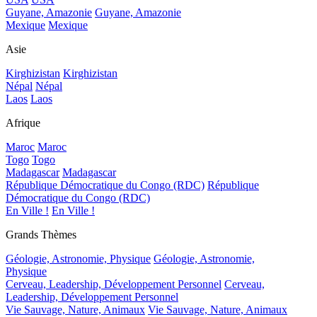
Guyane, Amazonie
Guyane, Amazonie
Mexique
Mexique
Asie
Kirghizistan
Kirghizistan
Népal
Népal
Laos
Laos
Afrique
Maroc
Maroc
Togo
Togo
Madagascar
Madagascar
République Démocratique du Congo (RDC)
République
Démocratique du Congo (RDC)
En Ville !
En Ville !
Grands Thèmes
Géologie, Astronomie, Physique
Géologie, Astronomie,
Physique
Cerveau, Leadership, Développement Personnel
Cerveau,
Leadership, Développement Personnel
Vie Sauvage, Nature, Animaux
Vie Sauvage, Nature, Animaux