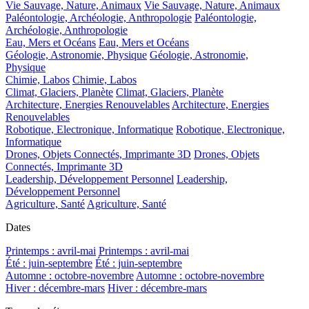
Vie Sauvage, Nature, Animaux
Vie Sauvage, Nature, Animaux
Paléontologie, Archéologie, Anthropologie
Paléontologie,
Archéologie, Anthropologie
Eau, Mers et Océans
Eau, Mers et Océans
Géologie, Astronomie, Physique
Géologie, Astronomie,
Physique
Chimie, Labos
Chimie, Labos
Climat, Glaciers, Planète
Climat, Glaciers, Planète
Architecture, Energies Renouvelables
Architecture, Energies
Renouvelables
Robotique, Electronique, Informatique
Robotique, Electronique,
Informatique
Drones, Objets Connectés, Imprimante 3D
Drones, Objets
Connectés, Imprimante 3D
Leadership, Développement Personnel
Leadership,
Développement Personnel
Agriculture, Santé
Agriculture, Santé
Dates
Printemps : avril-mai
Printemps : avril-mai
Été : juin-septembre
Été : juin-septembre
Automne : octobre-novembre
Automne : octobre-novembre
Hiver : décembre-mars
Hiver : décembre-mars