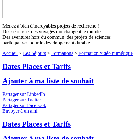
Menez à bien d'incroyables projets de recherche !
Des séjours et des voyages qui changent le monde
Des aventures hors du commun, des projets de sciences
participatives pour le développement durable
Formation vidéo numérique
Niveaux 1
Accueil
>
Les Séjours
>
Formations
>
Formation vidéo numérique
à 4
Dates Places et Tarifs
Quatre jours pour apprendre à réaliser des vidéos
promotionnelles de votre organisme ou de votre projet.
↓ Lire le
Ajouter à ma liste de souhait
descriptif détaillé plus bas ↓
Niveaux 1 à 4
Partager sur LinkedIn
Partager sur Twitter
Partager sur Facebook
Envoyer à un ami
Dates Places et Tarifs
Ajouter à ma liste de souhait