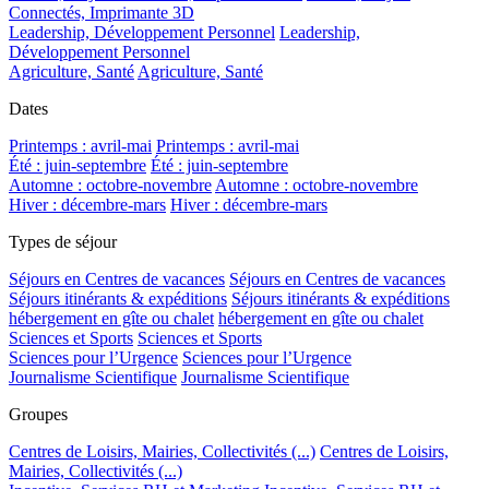
Connectés, Imprimante 3D
Leadership, Développement Personnel
Leadership,
Développement Personnel
Agriculture, Santé
Agriculture, Santé
Dates
Printemps : avril-mai
Printemps : avril-mai
Été : juin-septembre
Été : juin-septembre
Automne : octobre-novembre
Automne : octobre-novembre
Hiver : décembre-mars
Hiver : décembre-mars
Types de séjour
Séjours en Centres de vacances
Séjours en Centres de vacances
Séjours itinérants & expéditions
Séjours itinérants & expéditions
hébergement en gîte ou chalet
hébergement en gîte ou chalet
Sciences et Sports
Sciences et Sports
Sciences pour l’Urgence
Sciences pour l’Urgence
Journalisme Scientifique
Journalisme Scientifique
Groupes
Centres de Loisirs, Mairies, Collectivités (...)
Centres de Loisirs,
Mairies, Collectivités (...)