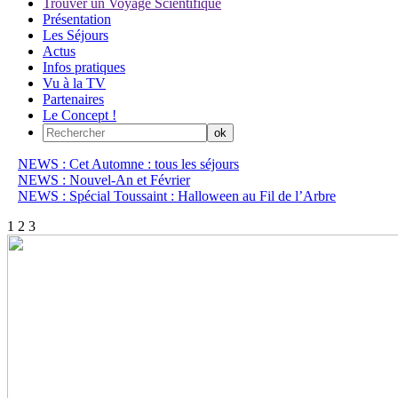
Trouver un Voyage Scientifique
Présentation
Les Séjours
Actus
Infos pratiques
Vu à la TV
Partenaires
Le Concept !
NEWS : Cet Automne : tous les séjours
NEWS : Nouvel-An et Février
NEWS : Spécial Toussaint : Halloween au Fil de l’Arbre
1
2
3