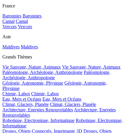
France
Baronnies
Baronnies
Cantal
Cantal
Vercors
Vercors
Asie
Maldives
Maldives
Grands Thèmes
Vie Sauvage, Nature, Animaux
Vie Sauvage, Nature, Animaux
Paléontologie, Archéologie, Anthropologie
Paléontologie,
Archéologie, Anthropologie
Géologie, Astronomie, Physique
Géologie, Astronomie,
Physique
Chimie, Labos
Chimie, Labos
Eau, Mers et Océans
Eau, Mers et Océans
Climat, Glaciers, Planète
Climat, Glaciers, Planète
Architecture, Energies Renouvelables
Architecture, Energies
Renouvelables
Robotique, Electronique, Informatique
Robotique, Electronique,
Informatique
Drones, Objets Connectés, Imprimante 3D
Drones, Objets