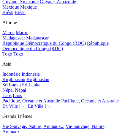
Guyane, Amazonie
Guyane, Amazonie
Mexique
Mexique
Brésil
Brésil
Afrique
Maroc
Maroc
Madagascar
Madagascar
République Démocratique du Congo (RDC)
République
Démocratique du Congo (RDC)
Togo
Togo
Asie
Indonésie
Indonésie
Kirghizistan
Kirghizistan
Sri Lanka
Sri Lanka
Népal
Népal
Laos
Laos
Pacifique, Océanie et Australie
Pacifique, Océanie et Australie
En Ville !_-_
En Ville !_-_
Grands Thèmes
Vie Sauvage, Nature, Animaux...
Vie Sauvage, Nature,
Animaux...