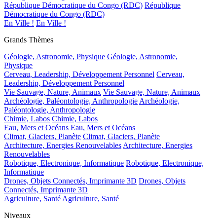
République Démocratique du Congo (RDC)
République
Démocratique du Congo (RDC)
En Ville !
En Ville !
Grands Thèmes
Géologie, Astronomie, Physique
Géologie, Astronomie,
Physique
Cerveau, Leadership, Développement Personnel
Cerveau,
Leadership, Développement Personnel
Vie Sauvage, Nature, Animaux
Vie Sauvage, Nature, Animaux
Archéologie, Paléontologie, Anthropologie
Archéologie,
Paléontologie, Anthropologie
Chimie, Labos
Chimie, Labos
Eau, Mers et Océans
Eau, Mers et Océans
Climat, Glaciers, Planète
Climat, Glaciers, Planète
Architecture, Energies Renouvelables
Architecture, Energies
Renouvelables
Robotique, Electronique, Informatique
Robotique, Electronique,
Informatique
Drones, Objets Connectés, Imprimante 3D
Drones, Objets
Connectés, Imprimante 3D
Agriculture, Santé
Agriculture, Santé
Niveaux