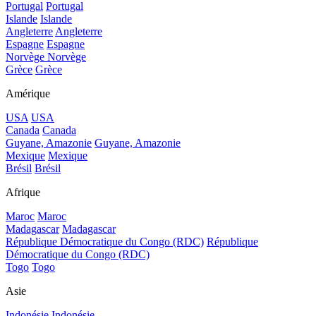
Portugal
Portugal
Islande
Islande
Angleterre
Angleterre
Espagne
Espagne
Norvège
Norvège
Grèce
Grèce
Amérique
USA
USA
Canada
Canada
Guyane, Amazonie
Guyane, Amazonie
Mexique
Mexique
Brésil
Brésil
Afrique
Maroc
Maroc
Madagascar
Madagascar
République Démocratique du Congo (RDC)
République
Démocratique du Congo (RDC)
Togo
Togo
Asie
Indonésie
Indonésie