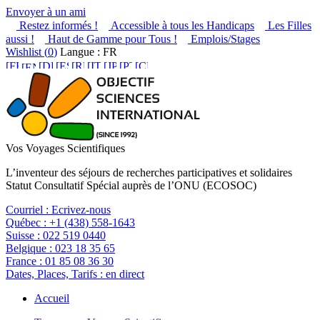
Envoyer à un ami
Restez informés !
Accessible à tous les Handicaps
Les Filles
aussi !
Haut de Gamme pour Tous !
Emplois/Stages
Wishlist (
0
)
Langue : FR
Vos Voyages Scientifiques
L’inventeur des séjours de recherches participatives et solidaires
Statut Consultatif Spécial auprès de l’ONU (ECOSOC)
Courriel :
Ecrivez-nous
Québec :
+1 (438) 558-1643
Suisse :
022 519 0440
Belgique :
023 18 35 65
France :
01 85 08 36 30
Dates, Places, Tarifs :
en direct
Accueil