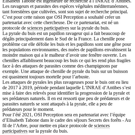
Elisabeth Tabone est ingénieure de recherche à l’INRAE d’Antibes.
Les ravageurs et parasites des espèces végétales méditerranéennes,
tant forestières que cultivées, sont son sujet de recherche principal.
C’est pour cette raison que OSI Perception a souhaité créer un
partenariat avec cette chercheuse. De ce partenariat, est né un
protocole de
sciences participatives
sur la pyrale du buis.
La pyrale du buis est un papillon ravageur qui a fait beaucoup de
dégâts principalement dans le Sud de la France. La chenille pose
problème car elle défolie les buis et les papillons sont une gêne pour
les populations environnantes, des nuées de papillons envahissent la
moindre maison qui a le malheur d’avoir une fenêtre ouverte. Les
chenilles affaiblissent beaucoup les buis ce qui les rend plus fragiles
face à des attaques de parasites comme des champignons par
exemple. Une attaque de chenille de pyrale du buis sur un buisson
est quasiment toujours mortelle pour l’arbuste.
Les attaques de pyrales les plus ravageuses pour le buis ont eu lieu
de 2017 à 2019, période pendant laquelle L’INRAE d’Antibes s’est
mise à faire des relevés pour identifier la progression de la pyrale et
ses prédateurs naturels. Il en est ressorti que peu de prédateurs et de
parasites naturels se sont attaqués à la pyrale, elle a peu de
prédateurs pour le moment.
Pour l’été 2021, OSI Perception sera en partenariat avec l’équipe
d’Elisabeth Tabone dans le cadre des séjours Secrets des forêts - Au
fil de l’Arbre, pour mettre en place protocole de
sciences
participatives
sur la pyrale du buis.