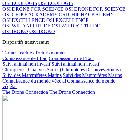
OSI ECOLOGIS
OSI ECOLOGIS
OSI DRONE FOR SCIENCE
OSI DRONE FOR SCIENCE
OSI CHIP HACKADEMY
OSI CHIP HACKADEMY
OSI EXCELLENCE
OSI EXCELLENCE
OSI WILD ATTITUDE
OSI WILD ATTITUDE
OSI IROKO
OSI IROKO
Dispositifs transversaux
Tortues marines
Tortues marines
Connaissance de l’Eau
Connaissance de l’Eau
Suivi animal non invasif
Suivi animal non invasif
Chiroptères (Chauves-Souris)
Chiroptères (Chauves-Souris)
Suivi des Mammifères Marins
Suivi des Mammifères Marins
Connaissance du monde végétal
Connaissance du monde
végétal
The Drone Connection
The Drone Connection