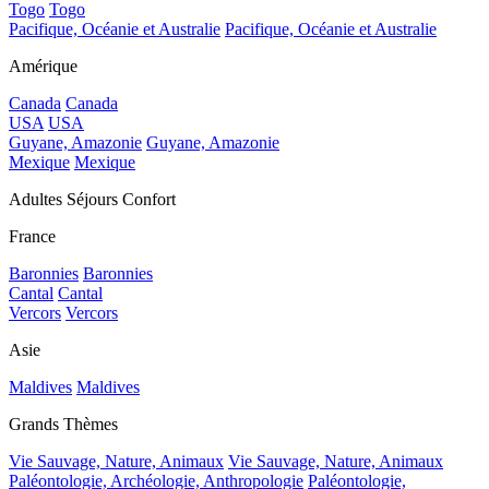
Togo
Togo
Pacifique, Océanie et Australie
Pacifique, Océanie et Australie
Amérique
Canada
Canada
USA
USA
Guyane, Amazonie
Guyane, Amazonie
Mexique
Mexique
Adultes Séjours Confort
France
Baronnies
Baronnies
Cantal
Cantal
Vercors
Vercors
Asie
Maldives
Maldives
Grands Thèmes
Vie Sauvage, Nature, Animaux
Vie Sauvage, Nature, Animaux
Paléontologie, Archéologie, Anthropologie
Paléontologie,