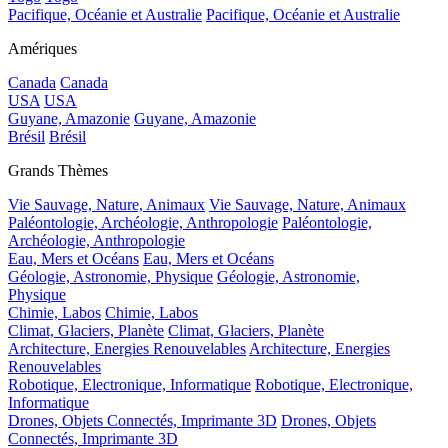
Pacifique, Océanie et Australie
Pacifique, Océanie et Australie
Amériques
Canada
Canada
USA
USA
Guyane, Amazonie
Guyane, Amazonie
Brésil
Brésil
Grands Thèmes
Vie Sauvage, Nature, Animaux
Vie Sauvage, Nature, Animaux
Paléontologie, Archéologie, Anthropologie
Paléontologie,
Archéologie, Anthropologie
Eau, Mers et Océans
Eau, Mers et Océans
Géologie, Astronomie, Physique
Géologie, Astronomie,
Physique
Chimie, Labos
Chimie, Labos
Climat, Glaciers, Planète
Climat, Glaciers, Planète
Architecture, Energies Renouvelables
Architecture, Energies
Renouvelables
Robotique, Electronique, Informatique
Robotique, Electronique,
Informatique
Drones, Objets Connectés, Imprimante 3D
Drones, Objets
Connectés, Imprimante 3D