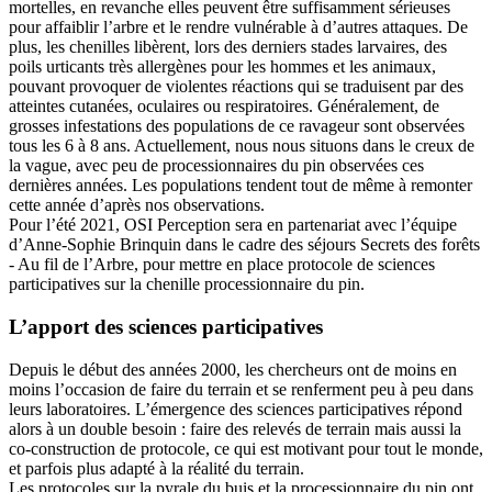
mortelles, en revanche elles peuvent être suffisamment sérieuses
pour affaiblir l’arbre et le rendre vulnérable à d’autres attaques. De
plus, les chenilles libèrent, lors des derniers stades larvaires, des
poils urticants très allergènes pour les hommes et les animaux,
pouvant provoquer de violentes réactions qui se traduisent par des
atteintes cutanées, oculaires ou respiratoires. Généralement, de
grosses infestations des populations de ce ravageur sont observées
tous les 6 à 8 ans. Actuellement, nous nous situons dans le creux de
la vague, avec peu de processionnaires du pin observées ces
dernières années. Les populations tendent tout de même à remonter
cette année d’après nos observations.
Pour l’été 2021, OSI Perception sera en partenariat avec l’équipe
d’Anne-Sophie Brinquin dans le cadre des séjours Secrets des forêts
- Au fil de l’Arbre, pour mettre en place protocole de sciences
participatives sur la chenille processionnaire du pin.
L’apport des sciences participatives
Depuis le début des années 2000, les chercheurs ont de moins en
moins l’occasion de faire du terrain et se renferment peu à peu dans
leurs laboratoires. L’émergence des sciences participatives répond
alors à un double besoin : faire des relevés de terrain mais aussi la
co-construction de protocole, ce qui est motivant pour tout le monde,
et parfois plus adapté à la réalité du terrain.
Les protocoles sur la pyrale du buis et la processionnaire du pin ont