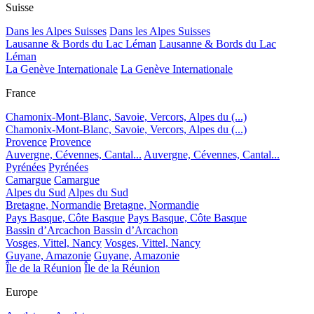
Suisse
Dans les Alpes Suisses
Dans les Alpes Suisses
Lausanne & Bords du Lac Léman
Lausanne & Bords du Lac
Léman
La Genève Internationale
La Genève Internationale
France
Chamonix-Mont-Blanc, Savoie, Vercors, Alpes du (...)
Chamonix-Mont-Blanc, Savoie, Vercors, Alpes du (...)
Provence
Provence
Auvergne, Cévennes, Cantal...
Auvergne, Cévennes, Cantal...
Pyrénées
Pyrénées
Camargue
Camargue
Alpes du Sud
Alpes du Sud
Bretagne, Normandie
Bretagne, Normandie
Pays Basque, Côte Basque
Pays Basque, Côte Basque
Bassin d’Arcachon
Bassin d’Arcachon
Vosges, Vittel, Nancy
Vosges, Vittel, Nancy
Guyane, Amazonie
Guyane, Amazonie
Île de la Réunion
Île de la Réunion
Europe