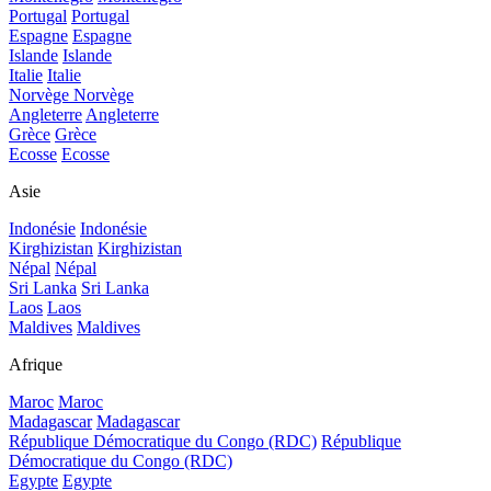
Portugal
Portugal
Espagne
Espagne
Islande
Islande
Italie
Italie
Norvège
Norvège
Angleterre
Angleterre
Grèce
Grèce
Ecosse
Ecosse
Asie
Indonésie
Indonésie
Kirghizistan
Kirghizistan
Népal
Népal
Sri Lanka
Sri Lanka
Laos
Laos
Maldives
Maldives
Afrique
Maroc
Maroc
Madagascar
Madagascar
République Démocratique du Congo (RDC)
République
Démocratique du Congo (RDC)
Egypte
Egypte