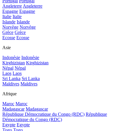
Portugal
Portugal
Angleterre
Angleterre
Espagne
Espagne
Italie
Italie
Islande
Islande
Norvège
Norvège
Grèce
Grèce
Ecosse
Ecosse
Asie
Indonésie
Indonésie
Kirghizistan
Kirghizistan
Népal
Népal
Laos
Laos
Sri Lanka
Sri Lanka
Maldives
Maldives
Afrique
Maroc
Maroc
Madagascar
Madagascar
République Démocratique du Congo (RDC)
République
Démocratique du Congo (RDC)
Egypte
Egypte
Togo
Togo