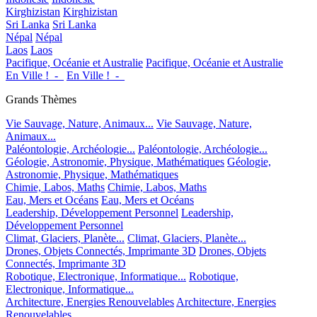
Kirghizistan
Kirghizistan
Sri Lanka
Sri Lanka
Népal
Népal
Laos
Laos
Pacifique, Océanie et Australie
Pacifique, Océanie et Australie
En Ville !_-_
En Ville !_-_
Grands Thèmes
Vie Sauvage, Nature, Animaux...
Vie Sauvage, Nature,
Animaux...
Paléontologie, Archéologie...
Paléontologie, Archéologie...
Géologie, Astronomie, Physique, Mathématiques
Géologie,
Astronomie, Physique, Mathématiques
Chimie, Labos, Maths
Chimie, Labos, Maths
Eau, Mers et Océans
Eau, Mers et Océans
Leadership, Développement Personnel
Leadership,
Développement Personnel
Climat, Glaciers, Planète...
Climat, Glaciers, Planète...
Drones, Objets Connectés, Imprimante 3D
Drones, Objets
Connectés, Imprimante 3D
Robotique, Electronique, Informatique...
Robotique,
Electronique, Informatique...
Architecture, Energies Renouvelables
Architecture, Energies
Renouvelables