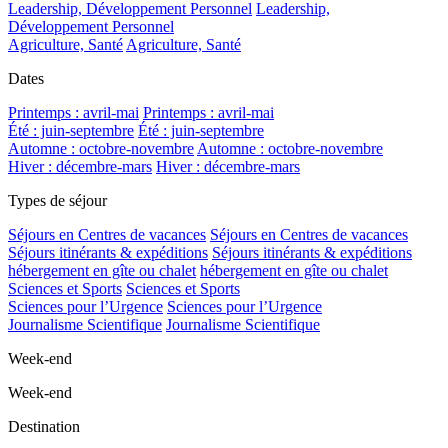
Leadership, Développement Personnel
Leadership,
Développement Personnel
Agriculture, Santé
Agriculture, Santé
Dates
Printemps : avril-mai
Printemps : avril-mai
Été : juin-septembre
Été : juin-septembre
Automne : octobre-novembre
Automne : octobre-novembre
Hiver : décembre-mars
Hiver : décembre-mars
Types de séjour
Séjours en Centres de vacances
Séjours en Centres de vacances
Séjours itinérants & expéditions
Séjours itinérants & expéditions
hébergement en gîte ou chalet
hébergement en gîte ou chalet
Sciences et Sports
Sciences et Sports
Sciences pour l’Urgence
Sciences pour l’Urgence
Journalisme Scientifique
Journalisme Scientifique
Week-end
Week-end
Destination