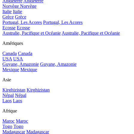
Angleterre
Angleterre
Norvège
Norvège
Italie
Italie
Grèce
Grèce
Portugal, Les Acores
Portugal, Les Acores
Ecosse
Ecosse
Australie, Pacifique et Océanie
Australie, Pacifique et Océanie
Amériques
Canada
Canada
USA
USA
Guyane, Amazonie
Guyane, Amazonie
Mexique
Mexique
Asie
Kirghizistan
Kirghizistan
Népal
Népal
Laos
Laos
Afrique
Maroc
Maroc
Togo
Togo
Madagascar
Madagascar