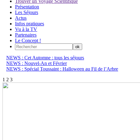
Trouver un Voyage Scientifique
Présentation
Les Séjours
Actus
Infos pratiques
Vu à la TV
Partenaires
Le Concept !
NEWS : Cet Automne : tous les séjours
NEWS : Nouvel-An et Février
NEWS : Spécial Toussaint : Halloween au Fil de l’Arbre
1
2
3