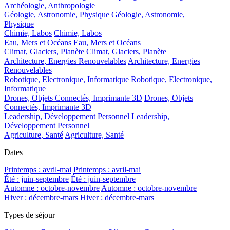
Archéologie, Anthropologie
Géologie, Astronomie, Physique
Géologie, Astronomie,
Physique
Chimie, Labos
Chimie, Labos
Eau, Mers et Océans
Eau, Mers et Océans
Climat, Glaciers, Planète
Climat, Glaciers, Planète
Architecture, Energies Renouvelables
Architecture, Energies
Renouvelables
Robotique, Electronique, Informatique
Robotique, Electronique,
Informatique
Drones, Objets Connectés, Imprimante 3D
Drones, Objets
Connectés, Imprimante 3D
Leadership, Développement Personnel
Leadership,
Développement Personnel
Agriculture, Santé
Agriculture, Santé
Dates
Printemps : avril-mai
Printemps : avril-mai
Été : juin-septembre
Été : juin-septembre
Automne : octobre-novembre
Automne : octobre-novembre
Hiver : décembre-mars
Hiver : décembre-mars
Types de séjour