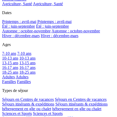
Agriculture, Santé
Agriculture, Santé
Dates
Printemps : avril-mai
Printemps : avril-mai
Été : juin-septembre
Été : juin-septembre
Automne : octobre-novembre
Automne : octobre-novembre
Hiver : décembre-mars
Hiver : décembre-mars
Ages
7-10 ans
7-10 ans
10-13 ans
10-13 ans
13-15 ans
13-15 ans
16-17 ans
16-17 ans
18-25 ans
18-25 ans
Adultes
Adultes
Familles
Familles
Types de séjour
Séjours en Centres de vacances
Séjours en Centres de vacances
Séjours itinérants & expéditions
Séjours itinérants & expéditions
hébergement en gîte ou chalet
hébergement en gîte ou chalet
Sciences et Sports
Sciences et Sports