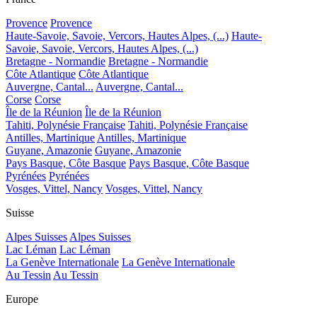
Provence
Provence
Haute-Savoie, Savoie, Vercors, Hautes Alpes, (...)
Haute-
Savoie, Savoie, Vercors, Hautes Alpes, (...)
Bretagne - Normandie
Bretagne - Normandie
Côte Atlantique
Côte Atlantique
Auvergne, Cantal...
Auvergne, Cantal...
Corse
Corse
Île de la Réunion
Île de la Réunion
Tahiti, Polynésie Française
Tahiti, Polynésie Française
Antilles, Martinique
Antilles, Martinique
Guyane, Amazonie
Guyane, Amazonie
Pays Basque, Côte Basque
Pays Basque, Côte Basque
Pyrénées
Pyrénées
Vosges, Vittel, Nancy
Vosges, Vittel, Nancy
Suisse
Alpes Suisses
Alpes Suisses
Lac Léman
Lac Léman
La Genève Internationale
La Genève Internationale
Au Tessin
Au Tessin
Europe