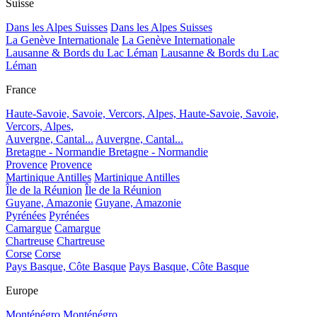
Suisse
Dans les Alpes Suisses
Dans les Alpes Suisses
La Genève Internationale
La Genève Internationale
Lausanne & Bords du Lac Léman
Lausanne & Bords du Lac
Léman
France
Haute-Savoie, Savoie, Vercors, Alpes,
Haute-Savoie, Savoie,
Vercors, Alpes,
Auvergne, Cantal...
Auvergne, Cantal...
Bretagne - Normandie
Bretagne - Normandie
Provence
Provence
Martinique Antilles
Martinique Antilles
Île de la Réunion
Île de la Réunion
Guyane, Amazonie
Guyane, Amazonie
Pyrénées
Pyrénées
Camargue
Camargue
Chartreuse
Chartreuse
Corse
Corse
Pays Basque, Côte Basque
Pays Basque, Côte Basque
Europe
Monténégro
Monténégro