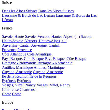
Suisse
Dans les Alpes Suisses
Dans les Alpes Suisses
Lausanne & Bords du Lac Léman
Lausanne & Bords du Lac
Léman
France
Savoie, Haute-Savoie, Vercors, Hautes-Alpes, (...)
Savoie,
Haute-Savoie, Vercors, Hautes-Alpes, (...)
Auvergne, Cantal,
Auvergne, Cantal,
Provence
Provence
Côte Atlantique
Côte Atlantique
Pays Basque, Côte Basque
Pays Basque, Côte Basque
Bretagne - Normandie
Bretagne - Normandie
Antilles, Martinique
Antilles, Martinique
Guyane, Amazonie
Guyane, Amazonie
Île de la Réunion
Île de la Réunion
Pyrénées
Pyrénées
Vosges, Vittel, Nancy
Vosges, Vittel, Nancy
Chartreuse
Chartreuse
Corse
Corse
Europe