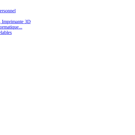
ersonnel
, Imprimante 3D
ormatique...
lables