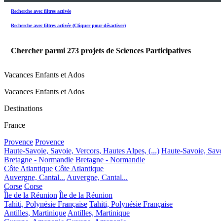
Recherche avec filtres activée
Recherche avec filtres activée (Cliquer pour désactiver)
Chercher parmi
273
projets de Sciences Participatives
Vacances Enfants et Ados
Vacances Enfants et Ados
Destinations
France
Provence
Provence
Haute-Savoie, Savoie, Vercors, Hautes Alpes, (...)
Haute-Savoie, Savoi
Bretagne - Normandie
Bretagne - Normandie
Côte Atlantique
Côte Atlantique
Auvergne, Cantal...
Auvergne, Cantal...
Corse
Corse
Île de la Réunion
Île de la Réunion
Tahiti, Polynésie Française
Tahiti, Polynésie Française
Antilles, Martinique
Antilles, Martinique