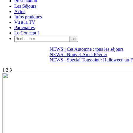
Présentation
Les Séjours
Actus
Infos pratiques
Vu à la TV
Partenaires
Le Concept !
NEWS : Cet Automne : tous les séjours
NEWS : Nouvel-An et Février
NEWS : Spécial Toussaint : Halloween au Fi
1
2
3