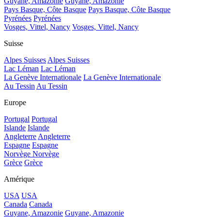
Guyane, Amazonie
Guyane, Amazonie
Pays Basque, Côte Basque
Pays Basque, Côte Basque
Pyrénées
Pyrénées
Vosges, Vittel, Nancy
Vosges, Vittel, Nancy
Suisse
Alpes Suisses
Alpes Suisses
Lac Léman
Lac Léman
La Genève Internationale
La Genève Internationale
Au Tessin
Au Tessin
Europe
Portugal
Portugal
Islande
Islande
Angleterre
Angleterre
Espagne
Espagne
Norvège
Norvège
Grèce
Grèce
Amérique
USA
USA
Canada
Canada
Guyane, Amazonie
Guyane, Amazonie