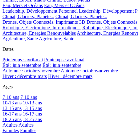
Eau, Mers et Océans
Eau, Mers et Océans
Leadership, Développement Personnel
Leadership, Développement P
Climat, Glaciers, Planète...
Climat, Glaciers, Planète...
Drones, Objets Connectés, Imprimante 3D
Drones, Objets Connectés
Robotique, Electronique, Informatique...
Robotique, Electronique, Inf
Architecture, Energies Renouvelables
Architecture, Energies Renouve
Agriculture, Santé
Agriculture, Santé
Dates
Printemps : avril-mai
Printemps : avril-mai
Été : juin-septembre
Été : juin-septembre
Automne : octobre-novembre
Automne : octobre-novembre
Hiver : décembre-mars
Hiver : décembre-mars
Ages
7-10 ans
7-10 ans
10-13 ans
10-13 ans
13-15 ans
13-15 ans
16-17 ans
16-17 ans
18-25 ans
18-25 ans
Adultes
Adultes
Familles
Familles