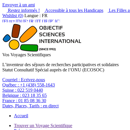
Envoyer à un ami
Restez informés !
Accessible à tous les Handicaps
Les Filles a
Wishlist (
0
)
Langue : FR
Vos Voyages Scientifiques
L’inventeur des séjours de recherches participatives et solidaires
Statut Consultatif Spécial auprès de l’ONU (ECOSOC)
Courriel :
Ecrivez-nous
Québec :
+1 (438) 558-1643
Suisse :
022 519 0440
Belgique :
023 18 35 65
France :
01 85 08 36 30
Dates, Places, Tarifs :
en direct
Accueil
Trouver un Voyage Scientifique