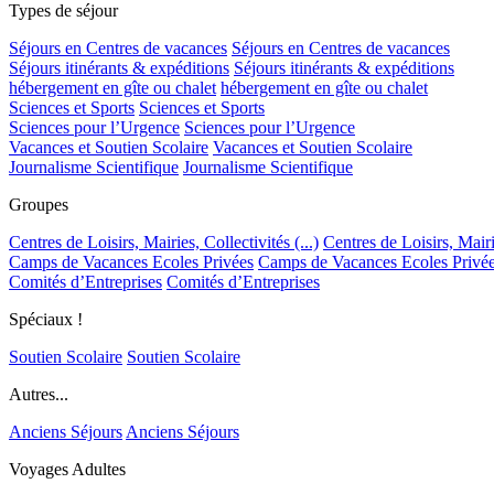
Types de séjour
Séjours en Centres de vacances
Séjours en Centres de vacances
Séjours itinérants & expéditions
Séjours itinérants & expéditions
hébergement en gîte ou chalet
hébergement en gîte ou chalet
Sciences et Sports
Sciences et Sports
Sciences pour l’Urgence
Sciences pour l’Urgence
Vacances et Soutien Scolaire
Vacances et Soutien Scolaire
Journalisme Scientifique
Journalisme Scientifique
Groupes
Centres de Loisirs, Mairies, Collectivités (...)
Centres de Loisirs, Mairie
Camps de Vacances Ecoles Privées
Camps de Vacances Ecoles Privé
Comités d’Entreprises
Comités d’Entreprises
Spéciaux !
Soutien Scolaire
Soutien Scolaire
Autres...
Anciens Séjours
Anciens Séjours
Voyages Adultes