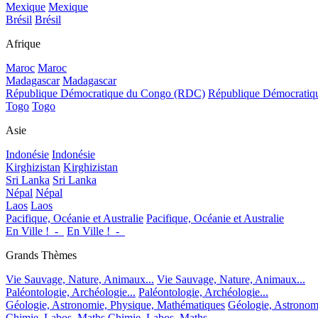
Mexique
Mexique
Brésil
Brésil
Afrique
Maroc
Maroc
Madagascar
Madagascar
République Démocratique du Congo (RDC)
République Démocrati
Togo
Togo
Asie
Indonésie
Indonésie
Kirghizistan
Kirghizistan
Sri Lanka
Sri Lanka
Népal
Népal
Laos
Laos
Pacifique, Océanie et Australie
Pacifique, Océanie et Australie
En Ville !_-_
En Ville !_-_
Grands Thèmes
Vie Sauvage, Nature, Animaux...
Vie Sauvage, Nature, Animaux...
Paléontologie, Archéologie...
Paléontologie, Archéologie...
Géologie, Astronomie, Physique, Mathématiques
Géologie, Astronom
Chimie, Labos, Maths
Chimie, Labos, Maths