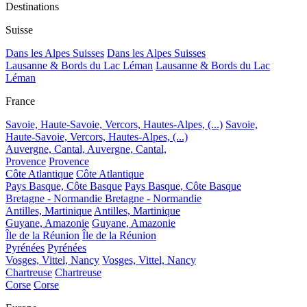
Destinations
Suisse
Dans les Alpes Suisses
Dans les Alpes Suisses
Lausanne & Bords du Lac Léman
Lausanne & Bords du Lac
Léman
France
Savoie, Haute-Savoie, Vercors, Hautes-Alpes, (...)
Savoie,
Haute-Savoie, Vercors, Hautes-Alpes, (...)
Auvergne, Cantal,
Auvergne, Cantal,
Provence
Provence
Côte Atlantique
Côte Atlantique
Pays Basque, Côte Basque
Pays Basque, Côte Basque
Bretagne - Normandie
Bretagne - Normandie
Antilles, Martinique
Antilles, Martinique
Guyane, Amazonie
Guyane, Amazonie
Île de la Réunion
Île de la Réunion
Pyrénées
Pyrénées
Vosges, Vittel, Nancy
Vosges, Vittel, Nancy
Chartreuse
Chartreuse
Corse
Corse