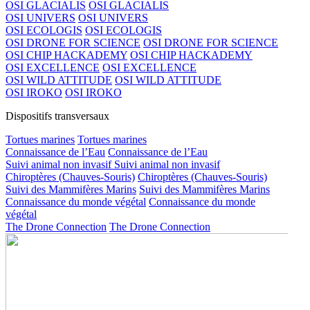
OSI GLACIALIS
OSI GLACIALIS
OSI UNIVERS
OSI UNIVERS
OSI ECOLOGIS
OSI ECOLOGIS
OSI DRONE FOR SCIENCE
OSI DRONE FOR SCIENCE
OSI CHIP HACKADEMY
OSI CHIP HACKADEMY
OSI EXCELLENCE
OSI EXCELLENCE
OSI WILD ATTITUDE
OSI WILD ATTITUDE
OSI IROKO
OSI IROKO
Dispositifs transversaux
Tortues marines
Tortues marines
Connaissance de l’Eau
Connaissance de l’Eau
Suivi animal non invasif
Suivi animal non invasif
Chiroptères (Chauves-Souris)
Chiroptères (Chauves-Souris)
Suivi des Mammifères Marins
Suivi des Mammifères Marins
Connaissance du monde végétal
Connaissance du monde
végétal
The Drone Connection
The Drone Connection