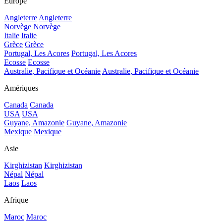
Europe
Angleterre
Angleterre
Norvège
Norvège
Italie
Italie
Grèce
Grèce
Portugal, Les Acores
Portugal, Les Acores
Ecosse
Ecosse
Australie, Pacifique et Océanie
Australie, Pacifique et Océanie
Amériques
Canada
Canada
USA
USA
Guyane, Amazonie
Guyane, Amazonie
Mexique
Mexique
Asie
Kirghizistan
Kirghizistan
Népal
Népal
Laos
Laos
Afrique
Maroc
Maroc