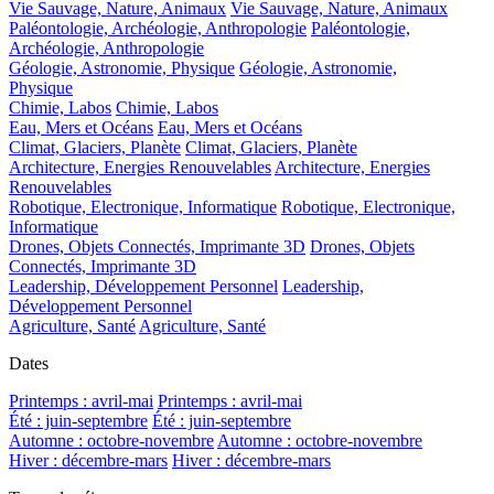
Vie Sauvage, Nature, Animaux
Vie Sauvage, Nature, Animaux
Paléontologie, Archéologie, Anthropologie
Paléontologie,
Archéologie, Anthropologie
Géologie, Astronomie, Physique
Géologie, Astronomie,
Physique
Chimie, Labos
Chimie, Labos
Eau, Mers et Océans
Eau, Mers et Océans
Climat, Glaciers, Planète
Climat, Glaciers, Planète
Architecture, Energies Renouvelables
Architecture, Energies
Renouvelables
Robotique, Electronique, Informatique
Robotique, Electronique,
Informatique
Drones, Objets Connectés, Imprimante 3D
Drones, Objets
Connectés, Imprimante 3D
Leadership, Développement Personnel
Leadership,
Développement Personnel
Agriculture, Santé
Agriculture, Santé
Dates
Printemps : avril-mai
Printemps : avril-mai
Été : juin-septembre
Été : juin-septembre
Automne : octobre-novembre
Automne : octobre-novembre
Hiver : décembre-mars
Hiver : décembre-mars