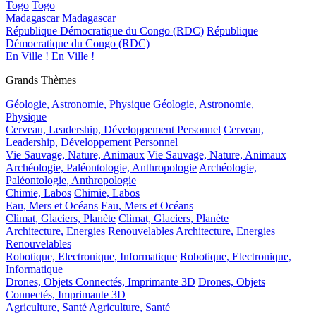
Togo
Togo
Madagascar
Madagascar
République Démocratique du Congo (RDC)
République
Démocratique du Congo (RDC)
En Ville !
En Ville !
Grands Thèmes
Géologie, Astronomie, Physique
Géologie, Astronomie,
Physique
Cerveau, Leadership, Développement Personnel
Cerveau,
Leadership, Développement Personnel
Vie Sauvage, Nature, Animaux
Vie Sauvage, Nature, Animaux
Archéologie, Paléontologie, Anthropologie
Archéologie,
Paléontologie, Anthropologie
Chimie, Labos
Chimie, Labos
Eau, Mers et Océans
Eau, Mers et Océans
Climat, Glaciers, Planète
Climat, Glaciers, Planète
Architecture, Energies Renouvelables
Architecture, Energies
Renouvelables
Robotique, Electronique, Informatique
Robotique, Electronique,
Informatique
Drones, Objets Connectés, Imprimante 3D
Drones, Objets
Connectés, Imprimante 3D
Agriculture, Santé
Agriculture, Santé