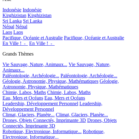
Indonésie
Indonésie
Kirghizistan
Kirghizistan
Sri Lanka
Sri Lanka
Népal
Népal
Laos
Laos
Pacifique, Océanie et Australie
Pacifique, Océanie et Australie
En Ville !_-_
En Ville !_-_
Grands Thèmes
Vie Sauvage, Nature, Animaux...
Vie Sauvage, Nature,
Animaux...
Paléontologie, Archéologie...
Paléontologie, Archéologie...
Géologie, Astronomie, Physique, Mathématiques
Géologie,
Astronomie, Physique, Mathématiques
Chimie, Labos, Maths
Chimie, Labos, Maths
Eau, Mers et Océans
Eau, Mers et Océans
Leadership, Développement Personnel
Leadership,
Développement Personnel
Climat, Glaciers, Planète...
Climat, Glaciers, Planète...
Drones, Objets Connectés, Imprimante 3D
Drones, Objets
Connectés, Imprimante 3D
Robotique, Electronique, Informatique...
Robotique,
Electronique, Informatique...