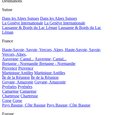
Destinations
Suisse
Dans les Alpes Suisses
Dans les Alpes Suisses
La Genève Internationale
La Genève Internationale
Lausanne & Bords du Lac Léman
Lausanne & Bords du Lac
Léman
France
Haute-Savoie, Savoie, Vercors, Alpes,
Haute-Savoie, Savoie,
Vercors, Alpes,
Auvergne, Cantal...
Auvergne, Cantal...
Bretagne - Normandie
Bretagne - Normandie
Provence
Provence
Martinique Antilles
Martinique Antilles
Île de la Réunion
Île de la Réunion
Guyane, Amazonie
Guyane, Amazonie
Pyrénées
Pyrénées
Camargue
Camargue
Chartreuse
Chartreuse
Corse
Corse
Pays Basque, Côte Basque
Pays Basque, Côte Basque
Europe