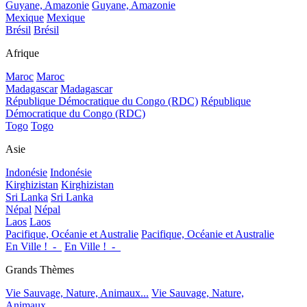
Guyane, Amazonie
Guyane, Amazonie
Mexique
Mexique
Brésil
Brésil
Afrique
Maroc
Maroc
Madagascar
Madagascar
République Démocratique du Congo (RDC)
République
Démocratique du Congo (RDC)
Togo
Togo
Asie
Indonésie
Indonésie
Kirghizistan
Kirghizistan
Sri Lanka
Sri Lanka
Népal
Népal
Laos
Laos
Pacifique, Océanie et Australie
Pacifique, Océanie et Australie
En Ville !_-_
En Ville !_-_
Grands Thèmes
Vie Sauvage, Nature, Animaux...
Vie Sauvage, Nature,
Animaux...