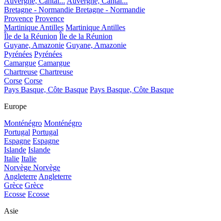
Auvergne, Cantal...
Auvergne, Cantal...
Bretagne - Normandie
Bretagne - Normandie
Provence
Provence
Martinique Antilles
Martinique Antilles
Île de la Réunion
Île de la Réunion
Guyane, Amazonie
Guyane, Amazonie
Pyrénées
Pyrénées
Camargue
Camargue
Chartreuse
Chartreuse
Corse
Corse
Pays Basque, Côte Basque
Pays Basque, Côte Basque
Europe
Monténégro
Monténégro
Portugal
Portugal
Espagne
Espagne
Islande
Islande
Italie
Italie
Norvège
Norvège
Angleterre
Angleterre
Grèce
Grèce
Ecosse
Ecosse
Asie