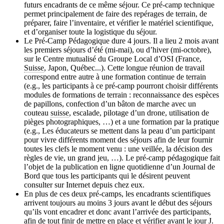
futurs encadrants de ce même séjour. Ce pré-camp technique
permet principalement de faire des repérages de terrain, de
préparer, faire l’inventaire, et vérifier le matériel scientifique,
et d’organiser toute la logistique du séjour.
Le Pré-Camp Pédagogique dure 4 jours. Il a lieu 2 mois avant
les premiers séjours d’été (mi-mai), ou d’hiver (mi-octobre),
sur le Centre mutualisé du Groupe Local d’OSI (France,
Suisse
, Japon, Québec...). Cette longue réunion de travail
correspond entre autre à une formation continue de terrain
(e.g., les participants à ce pré-camp pourront choisir différents
modules de formations de terrain : reconnaissance des espèces
de papillons, confection d’un bâton de marche avec un
couteau
suisse
, escalade, pilotage d’un drone, utilisation de
pièges photographiques, …) et a une formation par la pratique
(e.g., Les éducateurs se mettent dans la peau d’un participant
pour vivre différents moment des séjours afin de leur fournir
toutes les clefs le moment venu : une veillée, la décision des
règles de vie, un grand jeu, …). Le pré-camp pédagogique fait
l’objet de la publication en ligne quotidienne d’un Journal de
Bord que tous les participants qui le désirent peuvent
consulter sur Internet depuis chez eux.
En plus de ces deux pré-camps, les encadrants scientifiques
arrivent toujours au moins 3 jours avant le début des séjours
qu’ils vont encadrer et donc avant l’arrivée des participants,
afin de tout finir de mettre en place et vérifier avant le jour J.