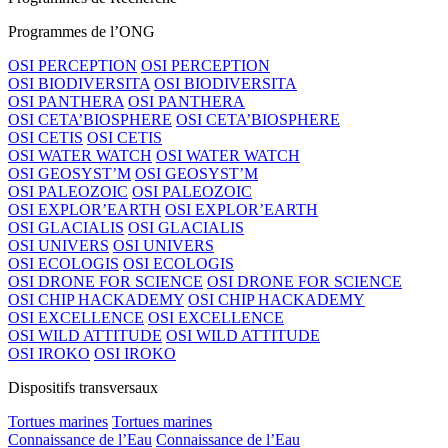
Programmes de l’ONG
OSI PERCEPTION
OSI PERCEPTION
OSI BIODIVERSITA
OSI BIODIVERSITA
OSI PANTHERA
OSI PANTHERA
OSI CETA’BIOSPHERE
OSI CETA’BIOSPHERE
OSI CETIS
OSI CETIS
OSI WATER WATCH
OSI WATER WATCH
OSI GEOSYST’M
OSI GEOSYST’M
OSI PALEOZOIC
OSI PALEOZOIC
OSI EXPLOR’EARTH
OSI EXPLOR’EARTH
OSI GLACIALIS
OSI GLACIALIS
OSI UNIVERS
OSI UNIVERS
OSI ECOLOGIS
OSI ECOLOGIS
OSI DRONE FOR SCIENCE
OSI DRONE FOR SCIENCE
OSI CHIP HACKADEMY
OSI CHIP HACKADEMY
OSI EXCELLENCE
OSI EXCELLENCE
OSI WILD ATTITUDE
OSI WILD ATTITUDE
OSI IROKO
OSI IROKO
Dispositifs transversaux
Tortues marines
Tortues marines
Connaissance de l’Eau
Connaissance de l’Eau