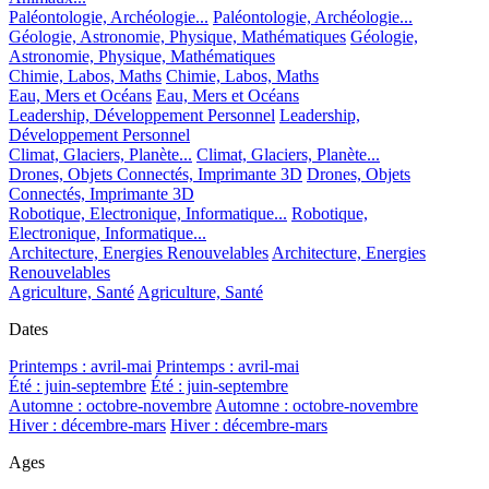
Paléontologie, Archéologie...
Paléontologie, Archéologie...
Géologie, Astronomie, Physique, Mathématiques
Géologie,
Astronomie, Physique, Mathématiques
Chimie, Labos, Maths
Chimie, Labos, Maths
Eau, Mers et Océans
Eau, Mers et Océans
Leadership, Développement Personnel
Leadership,
Développement Personnel
Climat, Glaciers, Planète...
Climat, Glaciers, Planète...
Drones, Objets Connectés, Imprimante 3D
Drones, Objets
Connectés, Imprimante 3D
Robotique, Electronique, Informatique...
Robotique,
Electronique, Informatique...
Architecture, Energies Renouvelables
Architecture, Energies
Renouvelables
Agriculture, Santé
Agriculture, Santé
Dates
Printemps : avril-mai
Printemps : avril-mai
Été : juin-septembre
Été : juin-septembre
Automne : octobre-novembre
Automne : octobre-novembre
Hiver : décembre-mars
Hiver : décembre-mars
Ages