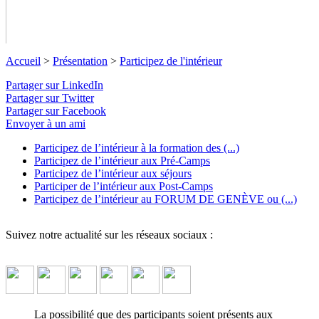
Accueil
>
Présentation
>
Participez de l'intérieur
Partager sur LinkedIn
Partager sur Twitter
Partager sur Facebook
Participez de l'intérieur
Envoyer à un ami
Participez de l’intérieur à la formation des (...)
Les participants aux séjours OSI peuvent assister aux
Participez de l’intérieur aux Pré-Camps
différentes réunions internes de l'association.
↓ Lire le descriptif
Participez de l’intérieur aux séjours
détaillé plus bas ↓
Participer de l’intérieur aux Post-Camps
Participez de l’intérieur au FORUM DE GENÈVE ou (...)
Suivez notre actualité sur les réseaux sociaux :
La possibilité que des participants soient présents aux