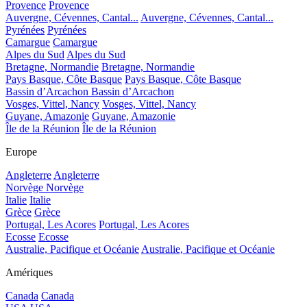
Provence
Provence
Auvergne, Cévennes, Cantal...
Auvergne, Cévennes, Cantal...
Pyrénées
Pyrénées
Camargue
Camargue
Alpes du Sud
Alpes du Sud
Bretagne, Normandie
Bretagne, Normandie
Pays Basque, Côte Basque
Pays Basque, Côte Basque
Bassin d’Arcachon
Bassin d’Arcachon
Vosges, Vittel, Nancy
Vosges, Vittel, Nancy
Guyane, Amazonie
Guyane, Amazonie
Île de la Réunion
Île de la Réunion
Europe
Angleterre
Angleterre
Norvège
Norvège
Italie
Italie
Grèce
Grèce
Portugal, Les Acores
Portugal, Les Acores
Ecosse
Ecosse
Australie, Pacifique et Océanie
Australie, Pacifique et Océanie
Amériques
Canada
Canada