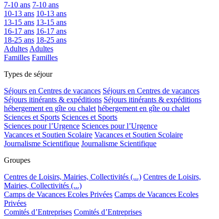
7-10 ans
7-10 ans
10-13 ans
10-13 ans
13-15 ans
13-15 ans
16-17 ans
16-17 ans
18-25 ans
18-25 ans
Adultes
Adultes
Familles
Familles
Types de séjour
Séjours en Centres de vacances
Séjours en Centres de vacances
Séjours itinérants & expéditions
Séjours itinérants & expéditions
hébergement en gîte ou chalet
hébergement en gîte ou chalet
Sciences et Sports
Sciences et Sports
Sciences pour l’Urgence
Sciences pour l’Urgence
Vacances et Soutien Scolaire
Vacances et Soutien Scolaire
Journalisme Scientifique
Journalisme Scientifique
Groupes
Centres de Loisirs, Mairies, Collectivités (...)
Centres de Loisirs,
Mairies, Collectivités (...)
Camps de Vacances Ecoles Privées
Camps de Vacances Ecoles
Privées
Comités d’Entreprises
Comités d’Entreprises