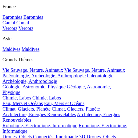
France
Baronnies
Baronnies
Cantal
Cantal
Vercors
Vercors
Asie
Maldives
Maldives
Grands Thèmes
Vie Sauvage, Nature, Animaux
Vie Sauvage, Nature, Animaux
Paléontologie, Archéologie, Anthropologie
Paléontologie,
Archéologie, Anthropologie
Géologie, Astronomie, Physique
Géologie, Astronomie,
Physique
Chimie, Labos
Chimie, Labos
Eau, Mers et Océans
Eau, Mers et Océans
Climat, Glaciers, Planète
Climat, Glaciers, Planète
Architecture, Energies Renouvelables
Architecture, Energies
Renouvelables
Robotique, Electronique, Informatique
Robotique, Electronique,
Informatique
Drones, Objets Connectés, Imprimante 3D
Drones, Objets