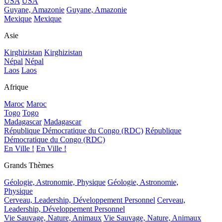
USA
USA
Guyane, Amazonie
Guyane, Amazonie
Mexique
Mexique
Asie
Kirghizistan
Kirghizistan
Népal
Népal
Laos
Laos
Afrique
Maroc
Maroc
Togo
Togo
Madagascar
Madagascar
République Démocratique du Congo (RDC)
République
Démocratique du Congo (RDC)
En Ville !
En Ville !
Grands Thèmes
Géologie, Astronomie, Physique
Géologie, Astronomie,
Physique
Cerveau, Leadership, Développement Personnel
Cerveau,
Leadership, Développement Personnel
Vie Sauvage, Nature, Animaux
Vie Sauvage, Nature, Animaux