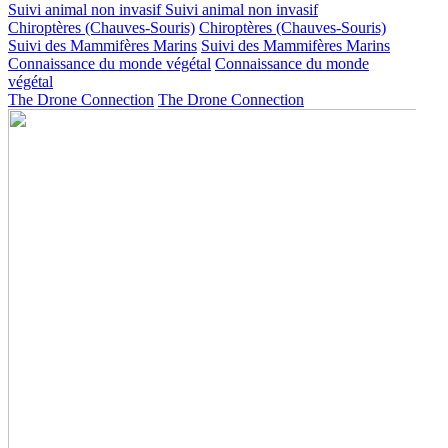
Suivi animal non invasif
Suivi animal non invasif
Chiroptères (Chauves-Souris)
Chiroptères (Chauves-Souris)
Suivi des Mammifères Marins
Suivi des Mammifères Marins
Connaissance du monde végétal
Connaissance du monde
végétal
The Drone Connection
The Drone Connection