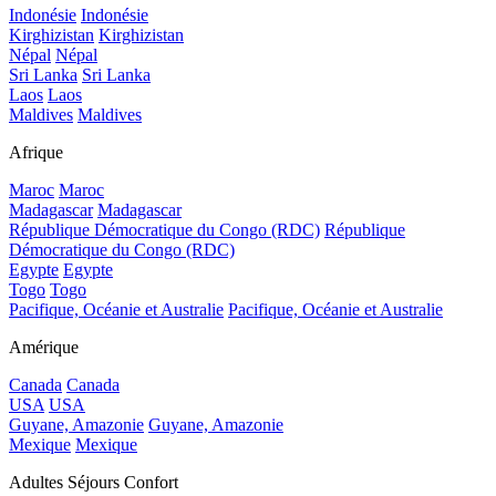
Indonésie
Indonésie
Kirghizistan
Kirghizistan
Népal
Népal
Sri Lanka
Sri Lanka
Laos
Laos
Maldives
Maldives
Afrique
Maroc
Maroc
Madagascar
Madagascar
République Démocratique du Congo (RDC)
République
Démocratique du Congo (RDC)
Egypte
Egypte
Togo
Togo
Pacifique, Océanie et Australie
Pacifique, Océanie et Australie
Amérique
Canada
Canada
USA
USA
Guyane, Amazonie
Guyane, Amazonie
Mexique
Mexique
Adultes Séjours Confort