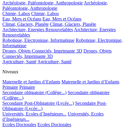
Archéologie, Paléontologie, Anthropologie
Archéologie,
Paléontologie, Anthropologie
Chimie, Labos
Chimie, Labos
Eau, Mers et Océans
Eau, Mers et Océans
Climat, Glaciers, Planète
Climat, Glaciers, Planète
Architecture, Energies Renouvelables
Architecture, Energies
Renouvelables
Robotique, Electronique, Informatique
Robotique, Electronique,
Informatique
Drones, Objets Connectés, Imprimante 3D
Drones, Objets
Connectés, Imprimante 3D
Agriculture, Santé
Agriculture, Santé
Niveaux
Maternelle et Jardins d’Enfants
Maternelle et Jardins d’Enfants
Primaire
Primaire
Secondaire obligatoire (Collège...)
Secondaire obligatoire
(Collège...)
Secondaire Post-Obligatoire (Lycée...)
Secondaire Post-
Obligatoire (Lycée...)
Universités, Ecoles d’Ingénieurs...
Universités, Ecoles
d’Ingénieurs...
Ecoles Doctorales
Ecoles Doctorales