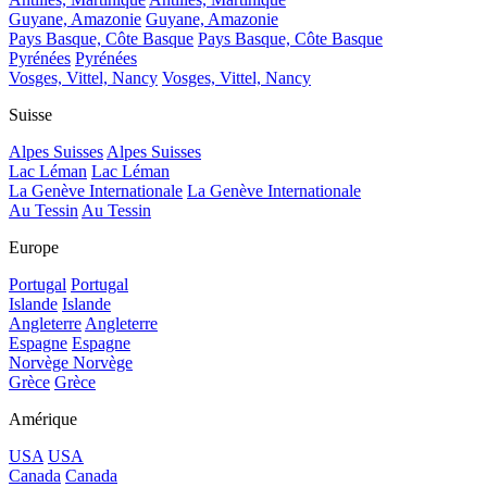
Guyane, Amazonie
Guyane, Amazonie
Pays Basque, Côte Basque
Pays Basque, Côte Basque
Pyrénées
Pyrénées
Vosges, Vittel, Nancy
Vosges, Vittel, Nancy
Suisse
Alpes Suisses
Alpes Suisses
Lac Léman
Lac Léman
La Genève Internationale
La Genève Internationale
Au Tessin
Au Tessin
Europe
Portugal
Portugal
Islande
Islande
Angleterre
Angleterre
Espagne
Espagne
Norvège
Norvège
Grèce
Grèce
Amérique
USA
USA
Canada
Canada