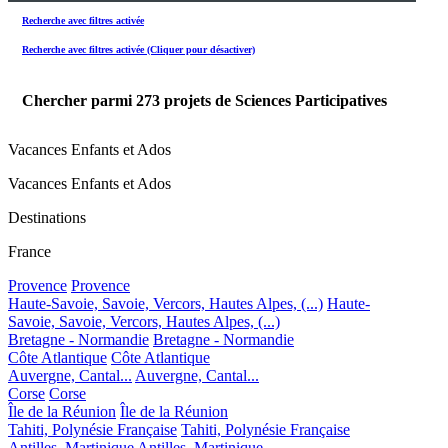
Recherche avec filtres activée
Recherche avec filtres activée (Cliquer pour désactiver)
Chercher parmi
273
projets de Sciences Participatives
Vacances Enfants et Ados
Vacances Enfants et Ados
Destinations
France
Provence
Provence
Haute-Savoie, Savoie, Vercors, Hautes Alpes, (...)
Haute-
Savoie, Savoie, Vercors, Hautes Alpes, (...)
Bretagne - Normandie
Bretagne - Normandie
Côte Atlantique
Côte Atlantique
Auvergne, Cantal...
Auvergne, Cantal...
Corse
Corse
Île de la Réunion
Île de la Réunion
Tahiti, Polynésie Française
Tahiti, Polynésie Française
Antilles, Martinique
Antilles, Martinique