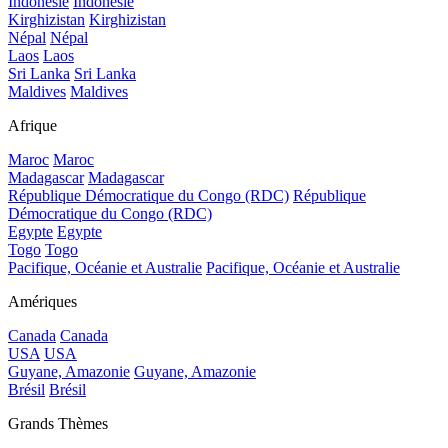
Indonésie
Indonésie
Kirghizistan
Kirghizistan
Népal
Népal
Laos
Laos
Sri Lanka
Sri Lanka
Maldives
Maldives
Afrique
Maroc
Maroc
Madagascar
Madagascar
République Démocratique du Congo (RDC)
République
Démocratique du Congo (RDC)
Egypte
Egypte
Togo
Togo
Pacifique, Océanie et Australie
Pacifique, Océanie et Australie
Amériques
Canada
Canada
USA
USA
Guyane, Amazonie
Guyane, Amazonie
Brésil
Brésil
Grands Thèmes