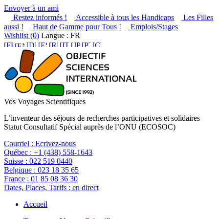
Envoyer à un ami
Restez informés !
Accessible à tous les Handicaps
Les Filles
aussi !
Haut de Gamme pour Tous !
Emplois/Stages
Wishlist (
0
)
Langue : FR
Vos Voyages Scientifiques
L’inventeur des séjours de recherches participatives et solidaires
Statut Consultatif Spécial auprès de l’ONU (ECOSOC)
Courriel :
Ecrivez-nous
Québec :
+1 (438) 558-1643
Suisse :
022 519 0440
Belgique :
023 18 35 65
France :
01 85 08 36 30
Dates, Places, Tarifs :
en direct
Accueil