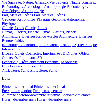
Vie Sauvage, Nature, Animaux
Vie Sauvage, Nature, Animaux
Paléontologie, Archéologie, Anthropologie
Paléontologie,
Archéologie, Anthropologie
Eau, Mers et Océans
Eau, Mers et Océans
Géologie, Astronomie, Physique
Géologie, Astronomie,
Physique
Chimie, Labos
Chimie, Labos
Climat, Glaciers, Planète
Climat, Glaciers, Planète
Architecture, Energies Renouvelables
Architecture, Energies
Renouvelables
Robotique, Electronique, Informatique
Robotique, Electronique,
Informatique
Drones, Objets Connectés, Imprimante 3D
Drones, Objets
Connectés, Imprimante 3D
Leadership, Développement Personnel
Leadership,
Développement Personnel
Agriculture, Santé
Agriculture, Santé
Dates
Printemps : avril-mai
Printemps : avril-mai
Été : juin-septembre
Été : juin-septembre
Automne : octobre-novembre
Automne : octobre-novembre
Hiver : décembre-mars
Hiver : décembre-mars