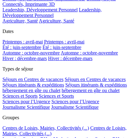
Connectés, Imprimante 3D
Leadership, Développement Personnel
Leadership,
Développement Personnel
Agriculture, Santé
Agriculture, Santé
Dates
Printemps : avril-mai
Printemps : avril-mai
Été : juin-septembre
Été : juin-septembre
Automne : octobre-novembre
Automne : octobre-novembre
Hiver : décembre-mars
Hiver : décembre-mars
Types de séjour
Séjours en Centres de vacances
Séjours en Centres de vacances
Séjours itinérants & expéditions
Séjours itinérants & expéditions
hébergement en gîte ou chalet
hébergement en gîte ou chalet
Sciences et Sports
Sciences et Sports
Sciences pour l’Urgence
Sciences pour l’Urgence
Journalisme Scientifique
Journalisme Scientifique
Groupes
Centres de Loisirs, Mairies, Collectivités (...)
Centres de Loisirs,
Mairies, Collectivités (...)