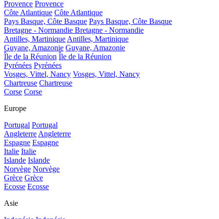
Provence
Provence
Côte Atlantique
Côte Atlantique
Pays Basque, Côte Basque
Pays Basque, Côte Basque
Bretagne - Normandie
Bretagne - Normandie
Antilles, Martinique
Antilles, Martinique
Guyane, Amazonie
Guyane, Amazonie
Île de la Réunion
Île de la Réunion
Pyrénées
Pyrénées
Vosges, Vittel, Nancy
Vosges, Vittel, Nancy
Chartreuse
Chartreuse
Corse
Corse
Europe
Portugal
Portugal
Angleterre
Angleterre
Espagne
Espagne
Italie
Italie
Islande
Islande
Norvège
Norvège
Grèce
Grèce
Ecosse
Ecosse
Asie