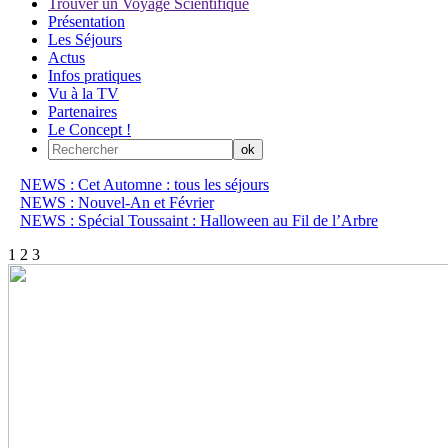
Trouver un Voyage Scientifique
Présentation
Les Séjours
Actus
Infos pratiques
Vu à la TV
Partenaires
Le Concept !
NEWS : Cet Automne : tous les séjours
NEWS : Nouvel-An et Février
NEWS : Spécial Toussaint : Halloween au Fil de l’Arbre
1
2
3