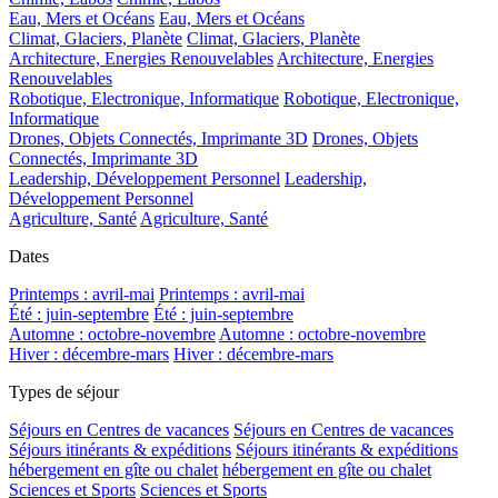
Eau, Mers et Océans
Eau, Mers et Océans
Climat, Glaciers, Planète
Climat, Glaciers, Planète
Architecture, Energies Renouvelables
Architecture, Energies
Renouvelables
Robotique, Electronique, Informatique
Robotique, Electronique,
Informatique
Drones, Objets Connectés, Imprimante 3D
Drones, Objets
Connectés, Imprimante 3D
Leadership, Développement Personnel
Leadership,
Développement Personnel
Agriculture, Santé
Agriculture, Santé
Dates
Printemps : avril-mai
Printemps : avril-mai
Été : juin-septembre
Été : juin-septembre
Automne : octobre-novembre
Automne : octobre-novembre
Hiver : décembre-mars
Hiver : décembre-mars
Types de séjour
Séjours en Centres de vacances
Séjours en Centres de vacances
Séjours itinérants & expéditions
Séjours itinérants & expéditions
hébergement en gîte ou chalet
hébergement en gîte ou chalet
Sciences et Sports
Sciences et Sports