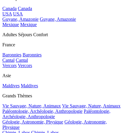
Canada
Canada
USA
USA
Guyane, Amazonie
Guyane, Amazonie
Mexique
Mexique
Adultes Séjours Confort
France
Baronnies
Baronnies
Cantal
Cantal
Vercors
Vercors
Asie
Maldives
Maldives
Grands Thèmes
Vie Sauvage, Nature, Animaux
Vie Sauvage, Nature, Animaux
Paléontologie, Archéologie, Anthropologie
Paléontologie,
Archéologie, Anthropologie
Géologie, Astronomie, Physique
Géologie, Astronomie,
Physique
Chimie, Labos
Chimie, Labos