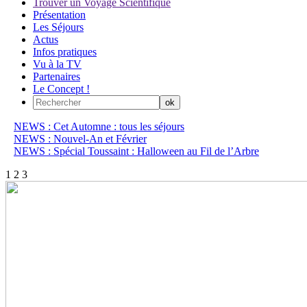
Trouver un Voyage Scientifique
Présentation
Les Séjours
Actus
Infos pratiques
Vu à la TV
Partenaires
Le Concept !
NEWS : Cet Automne : tous les séjours
NEWS : Nouvel-An et Février
NEWS : Spécial Toussaint : Halloween au Fil de l’Arbre
1
2
3