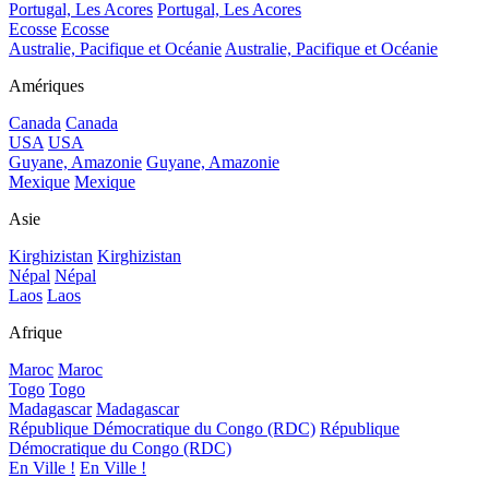
Portugal, Les Acores
Portugal, Les Acores
Ecosse
Ecosse
Australie, Pacifique et Océanie
Australie, Pacifique et Océanie
Amériques
Canada
Canada
USA
USA
Guyane, Amazonie
Guyane, Amazonie
Mexique
Mexique
Asie
Kirghizistan
Kirghizistan
Népal
Népal
Laos
Laos
Afrique
Maroc
Maroc
Togo
Togo
Madagascar
Madagascar
République Démocratique du Congo (RDC)
République
Démocratique du Congo (RDC)
En Ville !
En Ville !