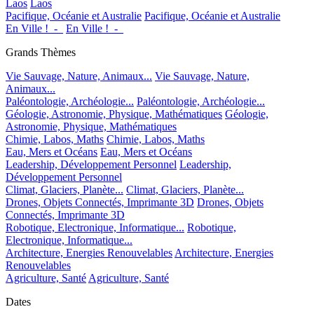
Laos
Laos
Pacifique, Océanie et Australie
Pacifique, Océanie et Australie
En Ville !_-_
En Ville !_-_
Grands Thèmes
Vie Sauvage, Nature, Animaux...
Vie Sauvage, Nature,
Animaux...
Paléontologie, Archéologie...
Paléontologie, Archéologie...
Géologie, Astronomie, Physique, Mathématiques
Géologie,
Astronomie, Physique, Mathématiques
Chimie, Labos, Maths
Chimie, Labos, Maths
Eau, Mers et Océans
Eau, Mers et Océans
Leadership, Développement Personnel
Leadership,
Développement Personnel
Climat, Glaciers, Planète...
Climat, Glaciers, Planète...
Drones, Objets Connectés, Imprimante 3D
Drones, Objets
Connectés, Imprimante 3D
Robotique, Electronique, Informatique...
Robotique,
Electronique, Informatique...
Architecture, Energies Renouvelables
Architecture, Energies
Renouvelables
Agriculture, Santé
Agriculture, Santé
Dates