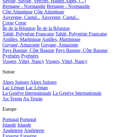
Savoie, Savoie, Vercors, Hautes Alpes, (...)
Bretagne - Normandie
Bretagne - Normandie
Côte Atlantique
Côte Atlantique
Auvergne, Cantal...
Auvergne, Cantal...
Corse
Corse
Île de la Réunion
Île de la Réunion
Tahiti, Polynésie Française
Tahiti, Polynésie Française
Antilles, Martinique
Antilles, Martinique
Guyane, Amazonie
Guyane, Amazonie
Pays Basque, Côte Basque
Pays Basque, Côte Basque
Pyrénées
Pyrénées
Vosges, Vittel, Nancy
Vosges, Vittel, Nancy
Suisse
Alpes Suisses
Alpes Suisses
Lac Léman
Lac Léman
La Genève Internationale
La Genève Internationale
Au Tessin
Au Tessin
Europe
Portugal
Portugal
Islande
Islande
Angleterre
Angleterre
Espagne
Espagne