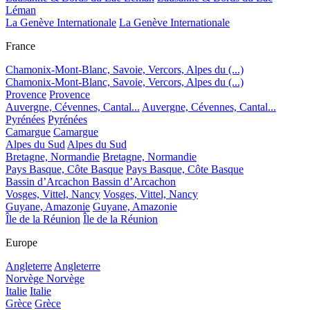
Léman
La Genève Internationale
La Genève Internationale
France
Chamonix-Mont-Blanc, Savoie, Vercors, Alpes du (...)
Chamonix-Mont-Blanc, Savoie, Vercors, Alpes du (...)
Provence
Provence
Auvergne, Cévennes, Cantal...
Auvergne, Cévennes, Cantal...
Pyrénées
Pyrénées
Camargue
Camargue
Alpes du Sud
Alpes du Sud
Bretagne, Normandie
Bretagne, Normandie
Pays Basque, Côte Basque
Pays Basque, Côte Basque
Bassin d’Arcachon
Bassin d’Arcachon
Vosges, Vittel, Nancy
Vosges, Vittel, Nancy
Guyane, Amazonie
Guyane, Amazonie
Île de la Réunion
Île de la Réunion
Europe
Angleterre
Angleterre
Norvège
Norvège
Italie
Italie
Grèce
Grèce