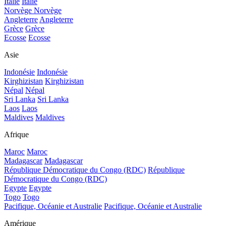
Italie
Italie
Norvège
Norvège
Angleterre
Angleterre
Grèce
Grèce
Ecosse
Ecosse
Asie
Indonésie
Indonésie
Kirghizistan
Kirghizistan
Népal
Népal
Sri Lanka
Sri Lanka
Laos
Laos
Maldives
Maldives
Afrique
Maroc
Maroc
Madagascar
Madagascar
République Démocratique du Congo (RDC)
République
Démocratique du Congo (RDC)
Egypte
Egypte
Togo
Togo
Pacifique, Océanie et Australie
Pacifique, Océanie et Australie
Amérique