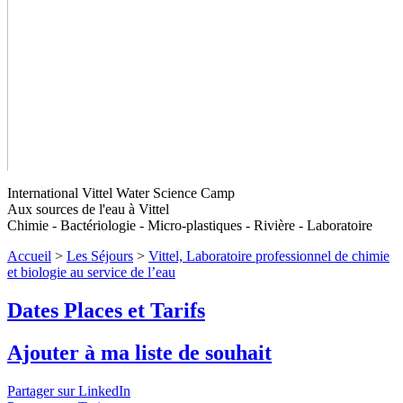
International Vittel Water Science Camp
Aux sources de l'eau à Vittel
Chimie - Bactériologie - Micro-plastiques - Rivière - Laboratoire
Accueil
>
Les Séjours
>
Vittel, Laboratoire professionnel de chimie
et biologie au service de l’eau
Dates Places et Tarifs
Vittel, Laboratoire professionnel de
chimie et biologie au service de l’eau
Ajouter à ma liste de souhait
Niveaux 3 et 4
Partager sur LinkedIn