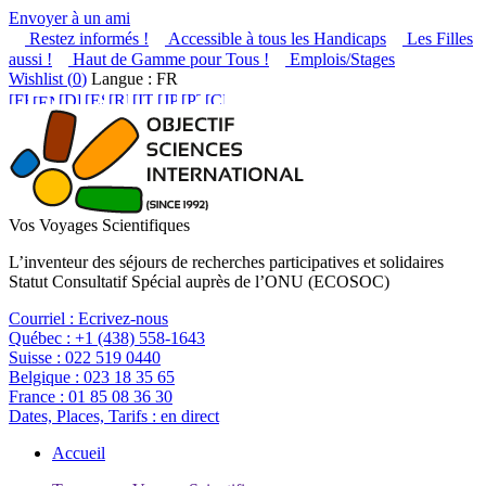
Envoyer à un ami
Restez informés !
Accessible à tous les Handicaps
Les Filles
aussi !
Haut de Gamme pour Tous !
Emplois/Stages
Wishlist (
0
)
Langue : FR
Vos Voyages Scientifiques
L’inventeur des séjours de recherches participatives et solidaires
Statut Consultatif Spécial auprès de l’ONU (ECOSOC)
Courriel :
Ecrivez-nous
Québec :
+1 (438) 558-1643
Suisse :
022 519 0440
Belgique :
023 18 35 65
France :
01 85 08 36 30
Dates, Places, Tarifs :
en direct
Accueil