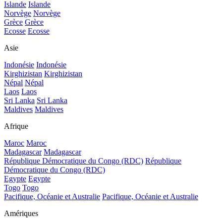
Islande
Islande
Norvège
Norvège
Grèce
Grèce
Ecosse
Ecosse
Asie
Indonésie
Indonésie
Kirghizistan
Kirghizistan
Népal
Népal
Laos
Laos
Sri Lanka
Sri Lanka
Maldives
Maldives
Afrique
Maroc
Maroc
Madagascar
Madagascar
République Démocratique du Congo (RDC)
République
Démocratique du Congo (RDC)
Egypte
Egypte
Togo
Togo
Pacifique, Océanie et Australie
Pacifique, Océanie et Australie
Amériques