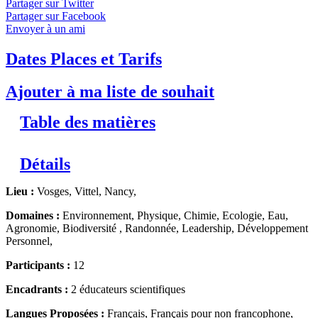
Partager sur Twitter
Sciences et Multi Sports. Venez suivre, avec du matériel
Partager sur Facebook
professionnel, l’évolution des cours d’eau face aux
Envoyer à un ami
changements climatiques. Découvrez la plongée, l'escrime,
l'équitation, le golf...
↓ Lire le descriptif détaillé plus bas ↓
Niveaux 3 et 4
Dates Places et Tarifs
Ajouter à ma liste de souhait
Table des matières
Détails
Lieu :
Vosges, Vittel, Nancy,
Domaines :
Environnement, Physique, Chimie, Ecologie, Eau,
Agronomie, Biodiversité , Randonnée, Leadership, Développement
Personnel,
Participants :
12
Encadrants :
2 éducateurs scientifiques
Langues Proposées :
Français, Français pour non francophone,