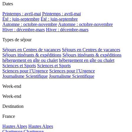
Dates
Printemps : avril-mai
Printemps : avril-mai
Été : juin-septembre
Été : juin-septembre
Automne : octobre-novembre
Automne : octobre-novembre
Hiver : décembre-mars
Hiver : décembre-mars
Types de séjour
Séjours en Centres de vacances
Séjours en Centres de vacances
Séjours itinérants & expéditions
Séjours itinérants & expéditions
hébergement en gîte ou chalet
hébergement en gîte ou chalet
Sciences et Sports
Sciences et Sports
Sciences pour l’Urgence
Sciences pour l’Urgence
Journalisme Scientifique
Journalisme Scientifique
Week-end
Week-end
Destination
France
Hautes Alpes
Hautes Alpes
Chartreuse
Chartreuse