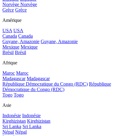
Norvège
Norvège
Grèce
Grèce
Amérique
USA
USA
Canada
Canada
Guyane, Amazonie
Guyane, Amazonie
Mexique
Mexique
Brésil
Brésil
Afrique
Maroc
Maroc
Madagascar
Madagascar
République Démocratique du Congo (RDC)
République
Démocratique du Congo (RDC)
Togo
Togo
Asie
Indonésie
Indonésie
Kirghizistan
Kirghizistan
Sri Lanka
Sri Lanka
Népal
Népal