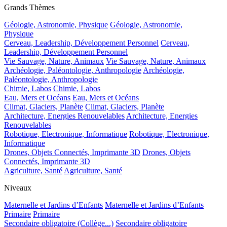
Grands Thèmes
Géologie, Astronomie, Physique
Géologie, Astronomie,
Physique
Cerveau, Leadership, Développement Personnel
Cerveau,
Leadership, Développement Personnel
Vie Sauvage, Nature, Animaux
Vie Sauvage, Nature, Animaux
Archéologie, Paléontologie, Anthropologie
Archéologie,
Paléontologie, Anthropologie
Chimie, Labos
Chimie, Labos
Eau, Mers et Océans
Eau, Mers et Océans
Climat, Glaciers, Planète
Climat, Glaciers, Planète
Architecture, Energies Renouvelables
Architecture, Energies
Renouvelables
Robotique, Electronique, Informatique
Robotique, Electronique,
Informatique
Drones, Objets Connectés, Imprimante 3D
Drones, Objets
Connectés, Imprimante 3D
Agriculture, Santé
Agriculture, Santé
Niveaux
Maternelle et Jardins d’Enfants
Maternelle et Jardins d’Enfants
Primaire
Primaire
Secondaire obligatoire (Collège...)
Secondaire obligatoire