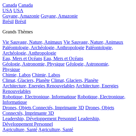
Canada
Canada
USA
USA
Guyane, Amazonie
Guyane, Amazonie
Brésil
Brésil
Grands Thèmes
Vie Sauvage, Nature, Animaux
Vie Sauvage, Nature, Animaux
Paléontologie, Archéologie, Anthropologie
Paléontologie,
Archéologie, Anthropologie
Eau, Mers et Océans
Eau, Mers et Océans
Géologie, Astronomie, Physique
Géologie, Astronomie,
Physique
Chimie, Labos
Chimie, Labos
Climat, Glaciers, Planète
Climat, Glaciers, Planète
Architecture, Energies Renouvelables
Architecture, Energies
Renouvelables
Robotique, Electronique, Informatique
Robotique, Electronique,
Informatique
Drones, Objets Connectés, Imprimante 3D
Drones, Objets
Connectés, Imprimante 3D
Leadership, Développement Personnel
Leadership,
Développement Personnel
Agriculture, Santé
Agriculture, Santé