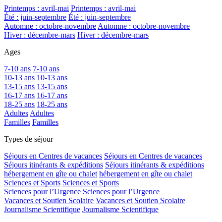
Printemps : avril-mai
Printemps : avril-mai
Été : juin-septembre
Été : juin-septembre
Automne : octobre-novembre
Automne : octobre-novembre
Hiver : décembre-mars
Hiver : décembre-mars
Ages
7-10 ans
7-10 ans
10-13 ans
10-13 ans
13-15 ans
13-15 ans
16-17 ans
16-17 ans
18-25 ans
18-25 ans
Adultes
Adultes
Familles
Familles
Types de séjour
Séjours en Centres de vacances
Séjours en Centres de vacances
Séjours itinérants & expéditions
Séjours itinérants & expéditions
hébergement en gîte ou chalet
hébergement en gîte ou chalet
Sciences et Sports
Sciences et Sports
Sciences pour l’Urgence
Sciences pour l’Urgence
Vacances et Soutien Scolaire
Vacances et Soutien Scolaire
Journalisme Scientifique
Journalisme Scientifique