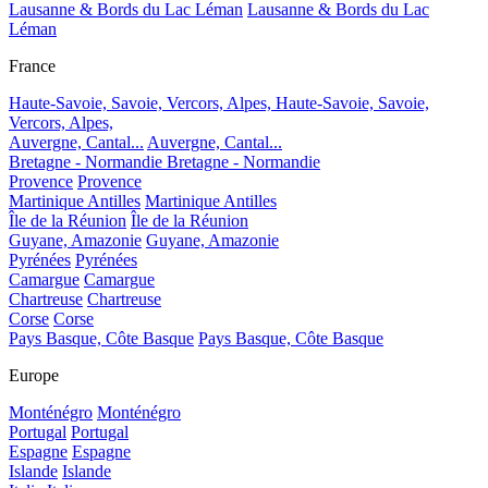
Lausanne & Bords du Lac Léman
Lausanne & Bords du Lac
Léman
France
Haute-Savoie, Savoie, Vercors, Alpes,
Haute-Savoie, Savoie,
Vercors, Alpes,
Auvergne, Cantal...
Auvergne, Cantal...
Bretagne - Normandie
Bretagne - Normandie
Provence
Provence
Martinique Antilles
Martinique Antilles
Île de la Réunion
Île de la Réunion
Guyane, Amazonie
Guyane, Amazonie
Pyrénées
Pyrénées
Camargue
Camargue
Chartreuse
Chartreuse
Corse
Corse
Pays Basque, Côte Basque
Pays Basque, Côte Basque
Europe
Monténégro
Monténégro
Portugal
Portugal
Espagne
Espagne
Islande
Islande