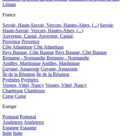
Léman
France
Savoie, Haute-Savoie, Vercors, Hautes-Alpes, (...)
Savoie,
Haute-Savoie, Vercors, Hautes-Alpes, (...)
Auvergne, Cantal,
Auvergne, Cantal,
Provence
Provence
Côte Atlantique
Côte Atlantique
Pays Basque, Côte Basque
Pays Basque, Côte Basque
Bretagne - Normandie
Bretagne - Normandie
Antilles, Martinique
Antilles, Martinique
Guyane, Amazonie
Guyane, Amazonie
Île de la Réunion
Île de la Réunion
Pyrénées
Pyrénées
Vosges, Vittel, Nancy
Vosges, Vittel, Nancy
Chartreuse
Chartreuse
Corse
Corse
Europe
Portugal
Portugal
Angleterre
Angleterre
Espagne
Espagne
Italie
Italie