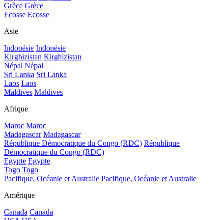
Grèce
Grèce
Ecosse
Ecosse
Asie
Indonésie
Indonésie
Kirghizistan
Kirghizistan
Népal
Népal
Sri Lanka
Sri Lanka
Laos
Laos
Maldives
Maldives
Afrique
Maroc
Maroc
Madagascar
Madagascar
République Démocratique du Congo (RDC)
République
Démocratique du Congo (RDC)
Egypte
Egypte
Togo
Togo
Pacifique, Océanie et Australie
Pacifique, Océanie et Australie
Amérique
Canada
Canada