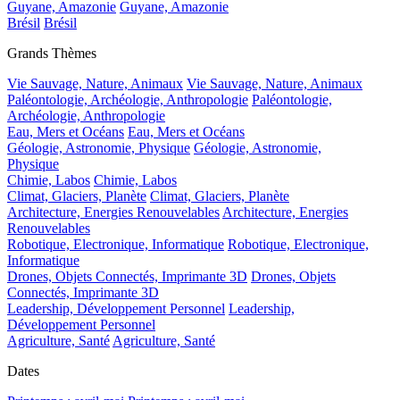
Guyane, Amazonie
Guyane, Amazonie
Brésil
Brésil
Grands Thèmes
Vie Sauvage, Nature, Animaux
Vie Sauvage, Nature, Animaux
Paléontologie, Archéologie, Anthropologie
Paléontologie,
Archéologie, Anthropologie
Eau, Mers et Océans
Eau, Mers et Océans
Géologie, Astronomie, Physique
Géologie, Astronomie,
Physique
Chimie, Labos
Chimie, Labos
Climat, Glaciers, Planète
Climat, Glaciers, Planète
Architecture, Energies Renouvelables
Architecture, Energies
Renouvelables
Robotique, Electronique, Informatique
Robotique, Electronique,
Informatique
Drones, Objets Connectés, Imprimante 3D
Drones, Objets
Connectés, Imprimante 3D
Leadership, Développement Personnel
Leadership,
Développement Personnel
Agriculture, Santé
Agriculture, Santé
Dates