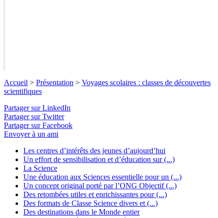
Accueil
>
Présentation
>
Voyages scolaires : classes de découvertes
scientifiques
Partager sur LinkedIn
Partager sur Twitter
Partager sur Facebook
Envoyer à un ami
Voyages scolaires : classes de
Les centres d’intérêts des jeunes d’aujourd’hui
Un effort de sensibilisation et d’éducation sur (...)
découvertes scientifiques
La Science
Une éducation aux Sciences essentielle pour un (...)
Tout ce que vous devez savoir sur les voyages scolaires
Un concept original porté par l’ONG Objectif (...)
proposes par OSI : Classes de Découvertes Scientifiques,
Des retombées utiles et enrichissantes pour (...)
Classes Nature, Classes Transplantées...
↓ Lire le descriptif
Des formats de Classe Science divers et (...)
détaillé plus bas ↓
Des destinations dans le Monde entier