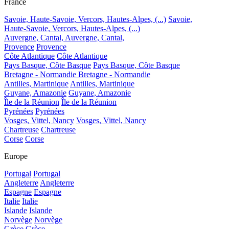
France
Savoie, Haute-Savoie, Vercors, Hautes-Alpes, (...)
Savoie,
Haute-Savoie, Vercors, Hautes-Alpes, (...)
Auvergne, Cantal,
Auvergne, Cantal,
Provence
Provence
Côte Atlantique
Côte Atlantique
Pays Basque, Côte Basque
Pays Basque, Côte Basque
Bretagne - Normandie
Bretagne - Normandie
Antilles, Martinique
Antilles, Martinique
Guyane, Amazonie
Guyane, Amazonie
Île de la Réunion
Île de la Réunion
Pyrénées
Pyrénées
Vosges, Vittel, Nancy
Vosges, Vittel, Nancy
Chartreuse
Chartreuse
Corse
Corse
Europe
Portugal
Portugal
Angleterre
Angleterre
Espagne
Espagne
Italie
Italie
Islande
Islande
Norvège
Norvège
Grèce
Grèce