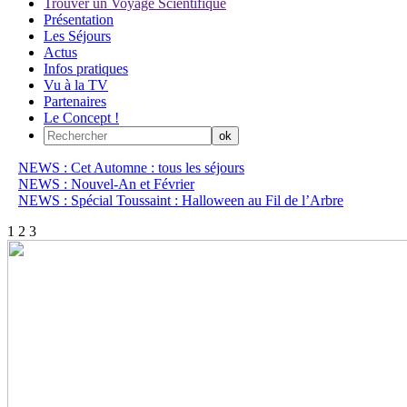
Trouver un Voyage Scientifique
Présentation
Les Séjours
Actus
Infos pratiques
Vu à la TV
Partenaires
Le Concept !
NEWS : Cet Automne : tous les séjours
NEWS : Nouvel-An et Février
NEWS : Spécial Toussaint : Halloween au Fil de l’Arbre
1
2
3