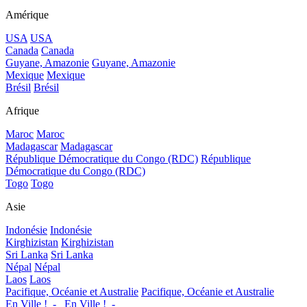
Amérique
USA
USA
Canada
Canada
Guyane, Amazonie
Guyane, Amazonie
Mexique
Mexique
Brésil
Brésil
Afrique
Maroc
Maroc
Madagascar
Madagascar
République Démocratique du Congo (RDC)
République
Démocratique du Congo (RDC)
Togo
Togo
Asie
Indonésie
Indonésie
Kirghizistan
Kirghizistan
Sri Lanka
Sri Lanka
Népal
Népal
Laos
Laos
Pacifique, Océanie et Australie
Pacifique, Océanie et Australie
En Ville !_-_
En Ville !_-_