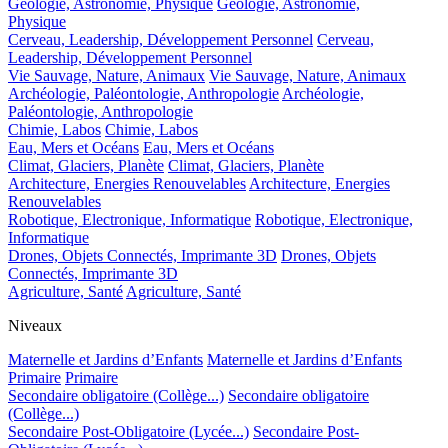
Géologie, Astronomie, Physique
Géologie, Astronomie,
Physique
Cerveau, Leadership, Développement Personnel
Cerveau,
Leadership, Développement Personnel
Vie Sauvage, Nature, Animaux
Vie Sauvage, Nature, Animaux
Archéologie, Paléontologie, Anthropologie
Archéologie,
Paléontologie, Anthropologie
Chimie, Labos
Chimie, Labos
Eau, Mers et Océans
Eau, Mers et Océans
Climat, Glaciers, Planète
Climat, Glaciers, Planète
Architecture, Energies Renouvelables
Architecture, Energies
Renouvelables
Robotique, Electronique, Informatique
Robotique, Electronique,
Informatique
Drones, Objets Connectés, Imprimante 3D
Drones, Objets
Connectés, Imprimante 3D
Agriculture, Santé
Agriculture, Santé
Niveaux
Maternelle et Jardins d’Enfants
Maternelle et Jardins d’Enfants
Primaire
Primaire
Secondaire obligatoire (Collège...)
Secondaire obligatoire
(Collège...)
Secondaire Post-Obligatoire (Lycée...)
Secondaire Post-