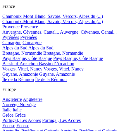
France
Chamonix-Mont-Blanc, Savoie, Vercors, Alpes du (...)
Chamonix-Mont-Blanc, Savoie, Vercors, Alpes du (...)
Provence
Provence
Auvergne, Cévennes, Cantal...
Auvergne, Cévennes, Cantal...
Pyrénées
Pyrénées
Camargue
Camargue
Alpes du Sud
Alpes du Sud
Bretagne, Normandie
Bretagne, Normandie
Pays Basque, Côte Basque
Pays Basque, Côte Basque
Bassin d’Arcachon
Bassin d’Arcachon
Vosges, Vittel, Nancy
Vosges, Vittel, Nancy
Guyane, Amazonie
Guyane, Amazonie
Île de la Réunion
Île de la Réunion
Europe
Angleterre
Angleterre
Norvège
Norvège
Italie
Italie
Grèce
Grèce
Portugal, Les Acores
Portugal, Les Acores
Ecosse
Ecosse
Australie, Pacifique et Océanie
Australie, Pacifique et Océanie