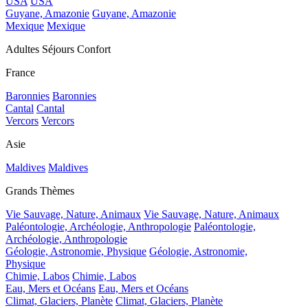
USA
USA
Guyane, Amazonie
Guyane, Amazonie
Mexique
Mexique
Adultes Séjours Confort
France
Baronnies
Baronnies
Cantal
Cantal
Vercors
Vercors
Asie
Maldives
Maldives
Grands Thèmes
Vie Sauvage, Nature, Animaux
Vie Sauvage, Nature, Animaux
Paléontologie, Archéologie, Anthropologie
Paléontologie,
Archéologie, Anthropologie
Géologie, Astronomie, Physique
Géologie, Astronomie,
Physique
Chimie, Labos
Chimie, Labos
Eau, Mers et Océans
Eau, Mers et Océans
Climat, Glaciers, Planète
Climat, Glaciers, Planète