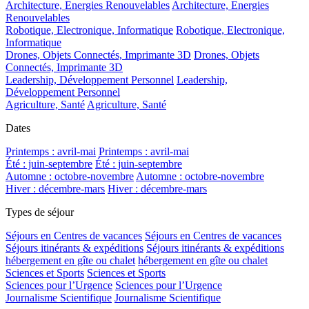
Architecture, Energies Renouvelables
Architecture, Energies
Renouvelables
Robotique, Electronique, Informatique
Robotique, Electronique,
Informatique
Drones, Objets Connectés, Imprimante 3D
Drones, Objets
Connectés, Imprimante 3D
Leadership, Développement Personnel
Leadership,
Développement Personnel
Agriculture, Santé
Agriculture, Santé
Dates
Printemps : avril-mai
Printemps : avril-mai
Été : juin-septembre
Été : juin-septembre
Automne : octobre-novembre
Automne : octobre-novembre
Hiver : décembre-mars
Hiver : décembre-mars
Types de séjour
Séjours en Centres de vacances
Séjours en Centres de vacances
Séjours itinérants & expéditions
Séjours itinérants & expéditions
hébergement en gîte ou chalet
hébergement en gîte ou chalet
Sciences et Sports
Sciences et Sports
Sciences pour l’Urgence
Sciences pour l’Urgence
Journalisme Scientifique
Journalisme Scientifique