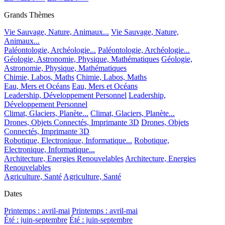
Grands Thèmes
Vie Sauvage, Nature, Animaux...
Vie Sauvage, Nature,
Animaux...
Paléontologie, Archéologie...
Paléontologie, Archéologie...
Géologie, Astronomie, Physique, Mathématiques
Géologie,
Astronomie, Physique, Mathématiques
Chimie, Labos, Maths
Chimie, Labos, Maths
Eau, Mers et Océans
Eau, Mers et Océans
Leadership, Développement Personnel
Leadership,
Développement Personnel
Climat, Glaciers, Planète...
Climat, Glaciers, Planète...
Drones, Objets Connectés, Imprimante 3D
Drones, Objets
Connectés, Imprimante 3D
Robotique, Electronique, Informatique...
Robotique,
Electronique, Informatique...
Architecture, Energies Renouvelables
Architecture, Energies
Renouvelables
Agriculture, Santé
Agriculture, Santé
Dates
Printemps : avril-mai
Printemps : avril-mai
Été : juin-septembre
Été : juin-septembre