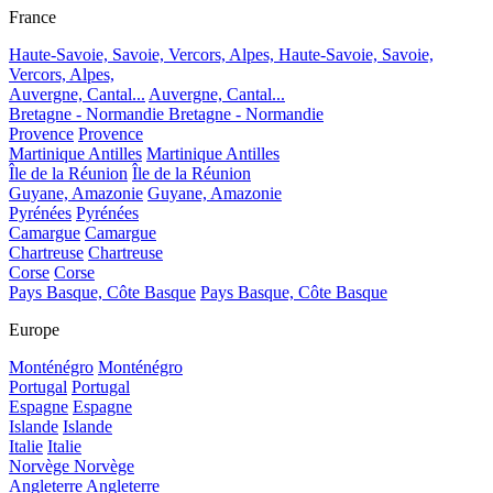
France
Haute-Savoie, Savoie, Vercors, Alpes,
Haute-Savoie, Savoie,
Vercors, Alpes,
Auvergne, Cantal...
Auvergne, Cantal...
Bretagne - Normandie
Bretagne - Normandie
Provence
Provence
Martinique Antilles
Martinique Antilles
Île de la Réunion
Île de la Réunion
Guyane, Amazonie
Guyane, Amazonie
Pyrénées
Pyrénées
Camargue
Camargue
Chartreuse
Chartreuse
Corse
Corse
Pays Basque, Côte Basque
Pays Basque, Côte Basque
Europe
Monténégro
Monténégro
Portugal
Portugal
Espagne
Espagne
Islande
Islande
Italie
Italie
Norvège
Norvège
Angleterre
Angleterre