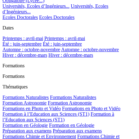
Obligatoire (Lycée...)
Universités, Ecoles d’Ingénieurs...
Universités, Ecoles
d’Ingénieurs...
Ecoles Doctorales
Ecoles Doctorales
Dates
Printemps : avril-mai
Printemps : avril-mai
Été : juin-septembre
Été : juin-septembre
Automne : octobre-novembre
Automne : octobre-novembre
Hiver : décembre-mars
Hiver : décembre-mars
Formations
Formations
Thématiques
Formations Naturalistes
Formations Naturalistes
Formation Astronomie
Formation Astronomie
Formations en Photo et Vidéo
Formations en Photo et Vidéo
Formation à l’Education aux Sciences (ST1)
Formation à
l’Education aux Sciences (ST1)
Formation en Géologie
Formation en Géologie
Préparation aux examens
Préparation aux examens
Formations Chimie et Environnement
Formations Chimie et