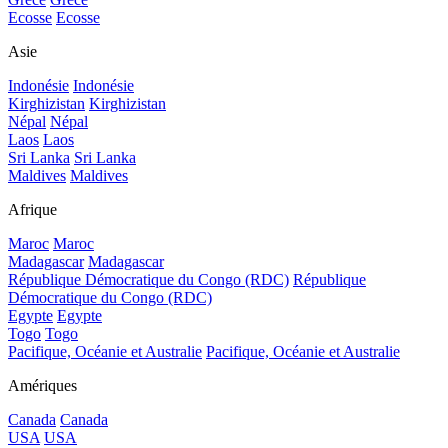
Ecosse
Ecosse
Asie
Indonésie
Indonésie
Kirghizistan
Kirghizistan
Népal
Népal
Laos
Laos
Sri Lanka
Sri Lanka
Maldives
Maldives
Afrique
Maroc
Maroc
Madagascar
Madagascar
République Démocratique du Congo (RDC)
République
Démocratique du Congo (RDC)
Egypte
Egypte
Togo
Togo
Pacifique, Océanie et Australie
Pacifique, Océanie et Australie
Amériques
Canada
Canada
USA
USA