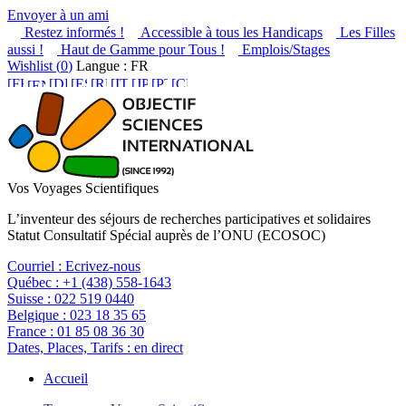
Envoyer à un ami
Restez informés !
Accessible à tous les Handicaps
Les Filles
aussi !
Haut de Gamme pour Tous !
Emplois/Stages
Wishlist (
0
)
Langue : FR
Vos Voyages Scientifiques
L’inventeur des séjours de recherches participatives et solidaires
Statut Consultatif Spécial auprès de l’ONU (ECOSOC)
Courriel :
Ecrivez-nous
Québec :
+1 (438) 558-1643
Suisse :
022 519 0440
Belgique :
023 18 35 65
France :
01 85 08 36 30
Dates, Places, Tarifs :
en direct
Accueil