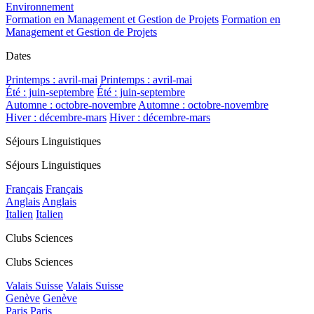
Environnement
Formation en Management et Gestion de Projets
Formation en
Management et Gestion de Projets
Dates
Printemps : avril-mai
Printemps : avril-mai
Été : juin-septembre
Été : juin-septembre
Automne : octobre-novembre
Automne : octobre-novembre
Hiver : décembre-mars
Hiver : décembre-mars
Séjours Linguistiques
Séjours Linguistiques
Français
Français
Anglais
Anglais
Italien
Italien
Clubs Sciences
Clubs Sciences
Valais Suisse
Valais Suisse
Genève
Genève
Paris
Paris