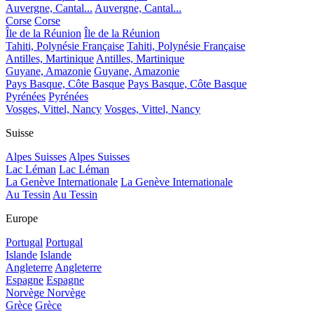
Auvergne, Cantal...
Auvergne, Cantal...
Corse
Corse
Île de la Réunion
Île de la Réunion
Tahiti, Polynésie Française
Tahiti, Polynésie Française
Antilles, Martinique
Antilles, Martinique
Guyane, Amazonie
Guyane, Amazonie
Pays Basque, Côte Basque
Pays Basque, Côte Basque
Pyrénées
Pyrénées
Vosges, Vittel, Nancy
Vosges, Vittel, Nancy
Suisse
Alpes Suisses
Alpes Suisses
Lac Léman
Lac Léman
La Genève Internationale
La Genève Internationale
Au Tessin
Au Tessin
Europe
Portugal
Portugal
Islande
Islande
Angleterre
Angleterre
Espagne
Espagne
Norvège
Norvège
Grèce
Grèce