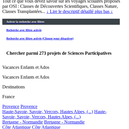
Tout ce que vous devez savoir sur les voyages scolaires proposes
par OSI : Classes de Découvertes Scientifiques, Classes Nature,
Classes Transplantées...
↓ Lire le descriptif détaillé plus bas ↓
Activer la recherche avec filtres
Recherche avec filtres activée
Recherche avec filtres activée (Cliquer pour désactiver)
Chercher parmi
273
projets de Sciences Participatives
Vacances Enfants et Ados
Vacances Enfants et Ados
Destinations
France
Provence
Provence
Haute-Savoie, Savoie, Vercors, Hautes Alpes, (...)
Haute-
Savoie, Savoie, Vercors, Hautes Alpes, (...)
Bretagne - Normandie
Bretagne - Normandie
Côte Atlantique
Côte Atlantique