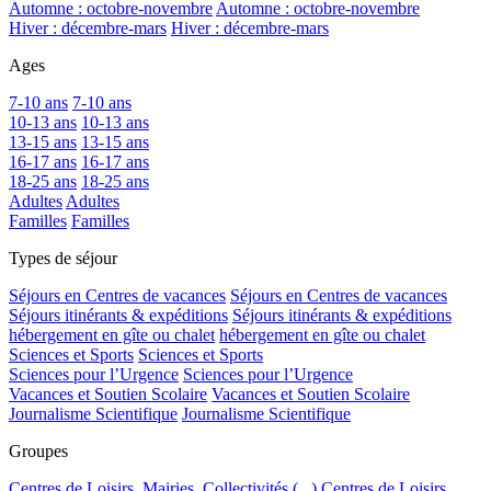
Automne : octobre-novembre
Automne : octobre-novembre
Hiver : décembre-mars
Hiver : décembre-mars
Ages
7-10 ans
7-10 ans
10-13 ans
10-13 ans
13-15 ans
13-15 ans
16-17 ans
16-17 ans
18-25 ans
18-25 ans
Adultes
Adultes
Familles
Familles
Types de séjour
Séjours en Centres de vacances
Séjours en Centres de vacances
Séjours itinérants & expéditions
Séjours itinérants & expéditions
hébergement en gîte ou chalet
hébergement en gîte ou chalet
Sciences et Sports
Sciences et Sports
Sciences pour l’Urgence
Sciences pour l’Urgence
Vacances et Soutien Scolaire
Vacances et Soutien Scolaire
Journalisme Scientifique
Journalisme Scientifique
Groupes
Centres de Loisirs, Mairies, Collectivités (...)
Centres de Loisirs,