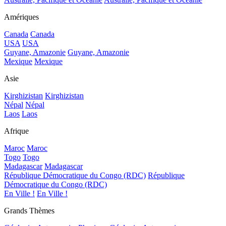
Amériques
Canada
Canada
USA
USA
Guyane, Amazonie
Guyane, Amazonie
Mexique
Mexique
Asie
Kirghizistan
Kirghizistan
Népal
Népal
Laos
Laos
Afrique
Maroc
Maroc
Togo
Togo
Madagascar
Madagascar
République Démocratique du Congo (RDC)
République
Démocratique du Congo (RDC)
En Ville !
En Ville !
Grands Thèmes