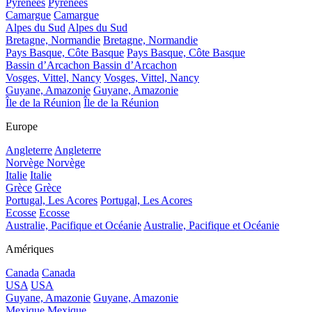
Pyrénées
Pyrénées
Camargue
Camargue
Alpes du Sud
Alpes du Sud
Bretagne, Normandie
Bretagne, Normandie
Pays Basque, Côte Basque
Pays Basque, Côte Basque
Bassin d’Arcachon
Bassin d’Arcachon
Vosges, Vittel, Nancy
Vosges, Vittel, Nancy
Guyane, Amazonie
Guyane, Amazonie
Île de la Réunion
Île de la Réunion
Europe
Angleterre
Angleterre
Norvège
Norvège
Italie
Italie
Grèce
Grèce
Portugal, Les Acores
Portugal, Les Acores
Ecosse
Ecosse
Australie, Pacifique et Océanie
Australie, Pacifique et Océanie
Amériques
Canada
Canada
USA
USA
Guyane, Amazonie
Guyane, Amazonie
Mexique
Mexique