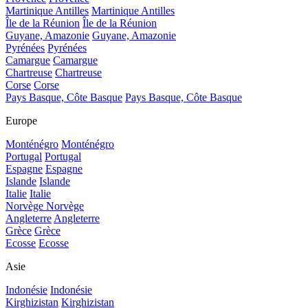
Martinique Antilles
Martinique Antilles
Île de la Réunion
Île de la Réunion
Guyane, Amazonie
Guyane, Amazonie
Pyrénées
Pyrénées
Camargue
Camargue
Chartreuse
Chartreuse
Corse
Corse
Pays Basque, Côte Basque
Pays Basque, Côte Basque
Europe
Monténégro
Monténégro
Portugal
Portugal
Espagne
Espagne
Islande
Islande
Italie
Italie
Norvège
Norvège
Angleterre
Angleterre
Grèce
Grèce
Ecosse
Ecosse
Asie
Indonésie
Indonésie
Kirghizistan
Kirghizistan