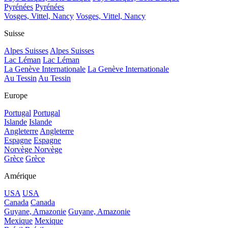
Pyrénées
Pyrénées
Vosges, Vittel, Nancy
Vosges, Vittel, Nancy
Suisse
Alpes Suisses
Alpes Suisses
Lac Léman
Lac Léman
La Genève Internationale
La Genève Internationale
Au Tessin
Au Tessin
Europe
Portugal
Portugal
Islande
Islande
Angleterre
Angleterre
Espagne
Espagne
Norvège
Norvège
Grèce
Grèce
Amérique
USA
USA
Canada
Canada
Guyane, Amazonie
Guyane, Amazonie
Mexique
Mexique