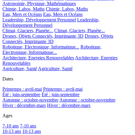
Astronomie, Physique, Mathématiques
Chimie, Labos, Maths
Chimie, Labos, Maths
Eau, Mers et Océans
Eau, Mers et Océans
Leadership, Développement Personnel
Leadership,
Développement Personnel
Climat, Glaciers, Planète...
Climat, Glaciers, Planète...
Drones, Objets Connectés, Imprimante 3D
Drones, Objets
Connectés, Imprimante 3D
Robotique, Electronique, Informatique...
Robotique,
Electronique, Informatique...
Architecture, Energies Renouvelables
Architecture, Energies
Renouvelables
Agriculture, Santé
Agriculture, Santé
Dates
Printemps : avril-mai
Printemps : avril-mai
Été : juin-septembre
Été : juin-septembre
Automne : octobre-novembre
Automne : octobre-novembre
Hiver : décembre-mars
Hiver : décembre-mars
Ages
7-10 ans
7-10 ans
10-13 ans
10-13 ans