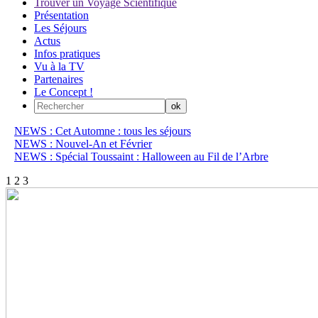
Trouver un Voyage Scientifique
Présentation
Les Séjours
Actus
Infos pratiques
Vu à la TV
Partenaires
Le Concept !
NEWS : Cet Automne : tous les séjours
NEWS : Nouvel-An et Février
NEWS : Spécial Toussaint : Halloween au Fil de l’Arbre
1
2
3