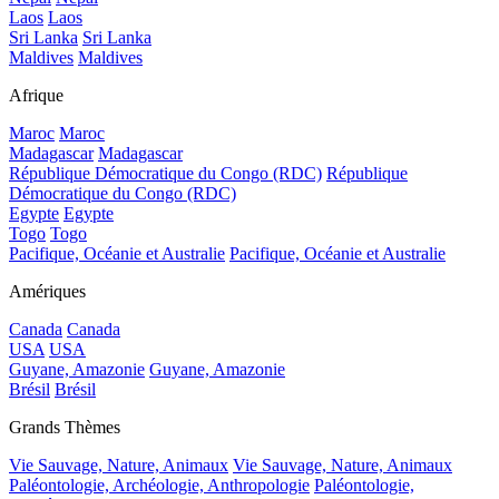
Laos
Laos
Sri Lanka
Sri Lanka
Maldives
Maldives
Afrique
Maroc
Maroc
Madagascar
Madagascar
République Démocratique du Congo (RDC)
République
Démocratique du Congo (RDC)
Egypte
Egypte
Togo
Togo
Pacifique, Océanie et Australie
Pacifique, Océanie et Australie
Amériques
Canada
Canada
USA
USA
Guyane, Amazonie
Guyane, Amazonie
Brésil
Brésil
Grands Thèmes
Vie Sauvage, Nature, Animaux
Vie Sauvage, Nature, Animaux
Paléontologie, Archéologie, Anthropologie
Paléontologie,