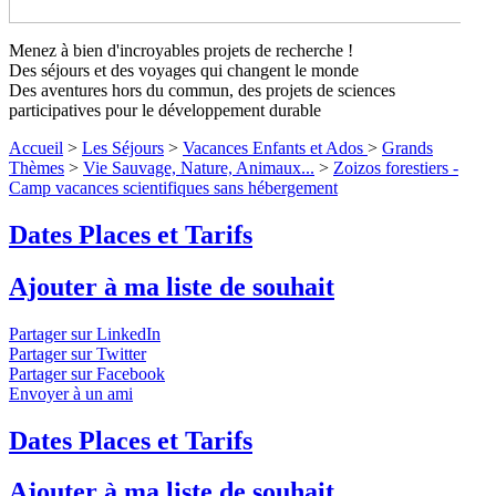
Menez à bien d'incroyables projets de recherche !
Zoizos forestiers - Camp vacances
Des séjours et des voyages qui changent le monde
scientifiques sans hébergement
Niveaux
Des aventures hors du commun, des projets de sciences
participatives pour le développement durable
1 à 4
Accueil
>
Les Séjours
>
Vacances Enfants et Ados
>
Grands
Une île incroyable, un écosystème unique, des oiseaux
Thèmes
>
Vie Sauvage, Nature, Animaux...
>
Zoizos forestiers -
endémiques
↓ Lire le descriptif détaillé plus bas ↓
Niveaux 1 à 4
Camp vacances scientifiques sans hébergement
Dates Places et Tarifs
Ajouter à ma liste de souhait
Partager sur LinkedIn
Partager sur Twitter
Partager sur Facebook
Envoyer à un ami
Dates Places et Tarifs
Ajouter à ma liste de souhait