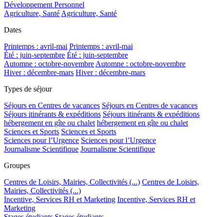
Développement Personnel
Agriculture, Santé
Agriculture, Santé
Dates
Printemps : avril-mai
Printemps : avril-mai
Été : juin-septembre
Été : juin-septembre
Automne : octobre-novembre
Automne : octobre-novembre
Hiver : décembre-mars
Hiver : décembre-mars
Types de séjour
Séjours en Centres de vacances
Séjours en Centres de vacances
Séjours itinérants & expéditions
Séjours itinérants & expéditions
hébergement en gîte ou chalet
hébergement en gîte ou chalet
Sciences et Sports
Sciences et Sports
Sciences pour l’Urgence
Sciences pour l’Urgence
Journalisme Scientifique
Journalisme Scientifique
Groupes
Centres de Loisirs, Mairies, Collectivités (...)
Centres de Loisirs,
Mairies, Collectivités (...)
Incentive, Services RH et Marketing
Incentive, Services RH et
Marketing
Stages étudiants
Stages étudiants