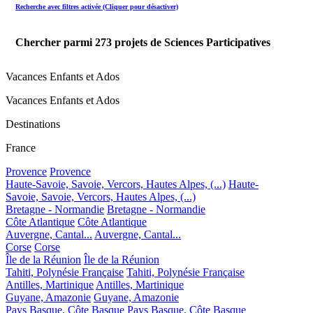
Recherche avec filtres activée (Cliquer pour désactiver)
Chercher parmi
273
projets de Sciences Participatives
Vacances Enfants et Ados
Vacances Enfants et Ados
Destinations
France
Provence
Provence
Haute-Savoie, Savoie, Vercors, Hautes Alpes, (...)
Haute-
Savoie, Savoie, Vercors, Hautes Alpes, (...)
Bretagne - Normandie
Bretagne - Normandie
Côte Atlantique
Côte Atlantique
Auvergne, Cantal...
Auvergne, Cantal...
Corse
Corse
Île de la Réunion
Île de la Réunion
Tahiti, Polynésie Française
Tahiti, Polynésie Française
Antilles, Martinique
Antilles, Martinique
Guyane, Amazonie
Guyane, Amazonie
Pays Basque, Côte Basque
Pays Basque, Côte Basque