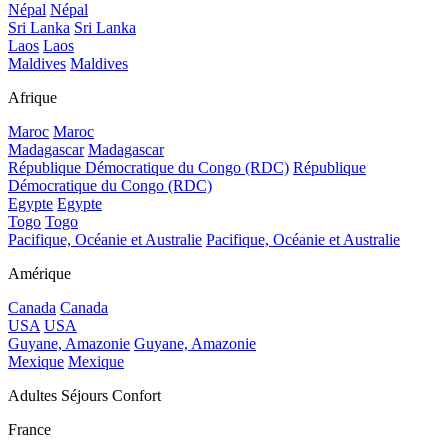
Népal
Népal
Sri Lanka
Sri Lanka
Laos
Laos
Maldives
Maldives
Afrique
Maroc
Maroc
Madagascar
Madagascar
République Démocratique du Congo (RDC)
République
Démocratique du Congo (RDC)
Egypte
Egypte
Togo
Togo
Pacifique, Océanie et Australie
Pacifique, Océanie et Australie
Amérique
Canada
Canada
USA
USA
Guyane, Amazonie
Guyane, Amazonie
Mexique
Mexique
Adultes Séjours Confort
France