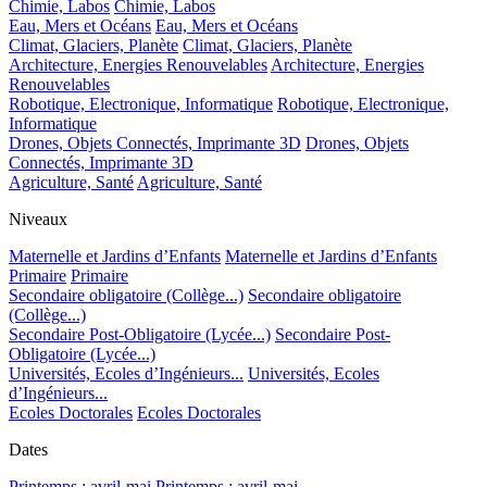
Chimie, Labos
Chimie, Labos
Eau, Mers et Océans
Eau, Mers et Océans
Climat, Glaciers, Planète
Climat, Glaciers, Planète
Architecture, Energies Renouvelables
Architecture, Energies
Renouvelables
Robotique, Electronique, Informatique
Robotique, Electronique,
Informatique
Drones, Objets Connectés, Imprimante 3D
Drones, Objets
Connectés, Imprimante 3D
Agriculture, Santé
Agriculture, Santé
Niveaux
Maternelle et Jardins d’Enfants
Maternelle et Jardins d’Enfants
Primaire
Primaire
Secondaire obligatoire (Collège...)
Secondaire obligatoire
(Collège...)
Secondaire Post-Obligatoire (Lycée...)
Secondaire Post-
Obligatoire (Lycée...)
Universités, Ecoles d’Ingénieurs...
Universités, Ecoles
d’Ingénieurs...
Ecoles Doctorales
Ecoles Doctorales
Dates
Printemps : avril-mai
Printemps : avril-mai