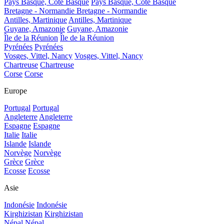
Pays Basque, Côte Basque
Pays Basque, Côte Basque
Bretagne - Normandie
Bretagne - Normandie
Antilles, Martinique
Antilles, Martinique
Guyane, Amazonie
Guyane, Amazonie
Île de la Réunion
Île de la Réunion
Pyrénées
Pyrénées
Vosges, Vittel, Nancy
Vosges, Vittel, Nancy
Chartreuse
Chartreuse
Corse
Corse
Europe
Portugal
Portugal
Angleterre
Angleterre
Espagne
Espagne
Italie
Italie
Islande
Islande
Norvège
Norvège
Grèce
Grèce
Ecosse
Ecosse
Asie
Indonésie
Indonésie
Kirghizistan
Kirghizistan
Népal
Népal