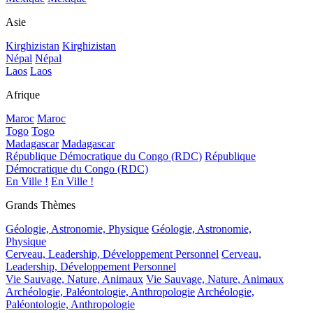
Asie
Kirghizistan
Kirghizistan
Népal
Népal
Laos
Laos
Afrique
Maroc
Maroc
Togo
Togo
Madagascar
Madagascar
République Démocratique du Congo (RDC)
République
Démocratique du Congo (RDC)
En Ville !
En Ville !
Grands Thèmes
Géologie, Astronomie, Physique
Géologie, Astronomie,
Physique
Cerveau, Leadership, Développement Personnel
Cerveau,
Leadership, Développement Personnel
Vie Sauvage, Nature, Animaux
Vie Sauvage, Nature, Animaux
Archéologie, Paléontologie, Anthropologie
Archéologie,
Paléontologie, Anthropologie