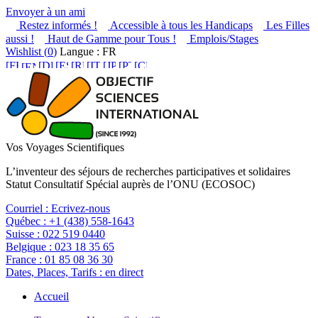
Envoyer à un ami
Restez informés !
Accessible à tous les Handicaps
Les Filles
aussi !
Haut de Gamme pour Tous !
Emplois/Stages
Wishlist (
0
)
Langue : FR
Vos Voyages Scientifiques
L’inventeur des séjours de recherches participatives et solidaires
Statut Consultatif Spécial auprès de l’ONU (ECOSOC)
Courriel :
Ecrivez-nous
Québec :
+1 (438) 558-1643
Suisse :
022 519 0440
Belgique :
023 18 35 65
France :
01 85 08 36 30
Dates, Places, Tarifs :
en direct
Accueil