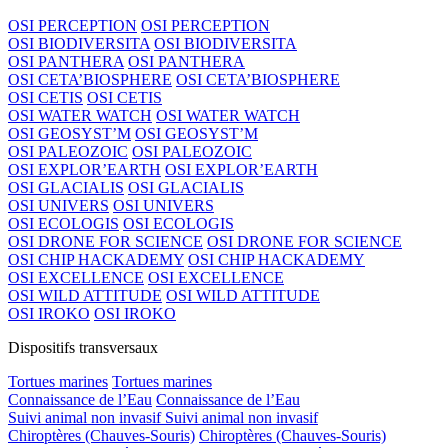
OSI PERCEPTION
OSI PERCEPTION
OSI BIODIVERSITA
OSI BIODIVERSITA
OSI PANTHERA
OSI PANTHERA
OSI CETA’BIOSPHERE
OSI CETA’BIOSPHERE
OSI CETIS
OSI CETIS
OSI WATER WATCH
OSI WATER WATCH
OSI GEOSYST’M
OSI GEOSYST’M
OSI PALEOZOIC
OSI PALEOZOIC
OSI EXPLOR’EARTH
OSI EXPLOR’EARTH
OSI GLACIALIS
OSI GLACIALIS
OSI UNIVERS
OSI UNIVERS
OSI ECOLOGIS
OSI ECOLOGIS
OSI DRONE FOR SCIENCE
OSI DRONE FOR SCIENCE
OSI CHIP HACKADEMY
OSI CHIP HACKADEMY
OSI EXCELLENCE
OSI EXCELLENCE
OSI WILD ATTITUDE
OSI WILD ATTITUDE
OSI IROKO
OSI IROKO
Dispositifs transversaux
Tortues marines
Tortues marines
Connaissance de l’Eau
Connaissance de l’Eau
Suivi animal non invasif
Suivi animal non invasif
Chiroptères (Chauves-Souris)
Chiroptères (Chauves-Souris)