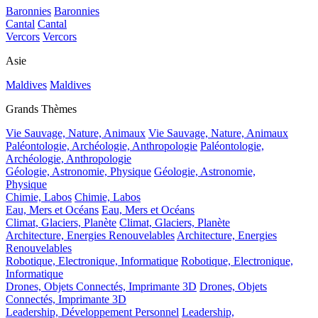
Baronnies
Baronnies
Cantal
Cantal
Vercors
Vercors
Asie
Maldives
Maldives
Grands Thèmes
Vie Sauvage, Nature, Animaux
Vie Sauvage, Nature, Animaux
Paléontologie, Archéologie, Anthropologie
Paléontologie,
Archéologie, Anthropologie
Géologie, Astronomie, Physique
Géologie, Astronomie,
Physique
Chimie, Labos
Chimie, Labos
Eau, Mers et Océans
Eau, Mers et Océans
Climat, Glaciers, Planète
Climat, Glaciers, Planète
Architecture, Energies Renouvelables
Architecture, Energies
Renouvelables
Robotique, Electronique, Informatique
Robotique, Electronique,
Informatique
Drones, Objets Connectés, Imprimante 3D
Drones, Objets
Connectés, Imprimante 3D
Leadership, Développement Personnel
Leadership,