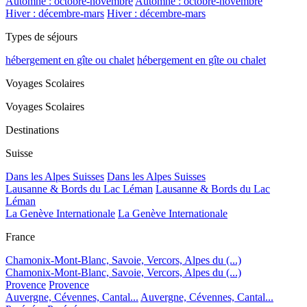
Automne : octobre-novembre
Automne : octobre-novembre
Hiver : décembre-mars
Hiver : décembre-mars
Types de séjours
hébergement en gîte ou chalet
hébergement en gîte ou chalet
Voyages Scolaires
Voyages Scolaires
Destinations
Suisse
Dans les Alpes Suisses
Dans les Alpes Suisses
Lausanne & Bords du Lac Léman
Lausanne & Bords du Lac
Léman
La Genève Internationale
La Genève Internationale
France
Chamonix-Mont-Blanc, Savoie, Vercors, Alpes du (...)
Chamonix-Mont-Blanc, Savoie, Vercors, Alpes du (...)
Provence
Provence
Auvergne, Cévennes, Cantal...
Auvergne, Cévennes, Cantal...