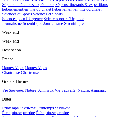
Séjours itinérants & expéditions
Séjours itinérants & expéditions
hébergement en gîte ou chalet
hébergement en gîte ou chalet
Sciences et Sports
Sciences et Sports
Sciences pour l’Urgence
Sciences pour l’Urgence
Journalisme Scientifique
Journalisme Scientifique
Week-end
Week-end
Destination
France
Hautes Alpes
Hautes Alpes
Chartreuse
Chartreuse
Grands Thèmes
Vie Sauvage, Nature, Animaux
Vie Sauvage, Nature, Animaux
Dates
Printemps : avril-mai
Printemps : avril-mai
Été : juin-septembre
Été : juin-septembre