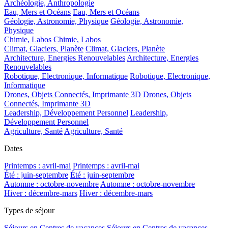
Archéologie, Anthropologie
Eau, Mers et Océans
Eau, Mers et Océans
Géologie, Astronomie, Physique
Géologie, Astronomie,
Physique
Chimie, Labos
Chimie, Labos
Climat, Glaciers, Planète
Climat, Glaciers, Planète
Architecture, Energies Renouvelables
Architecture, Energies
Renouvelables
Robotique, Electronique, Informatique
Robotique, Electronique,
Informatique
Drones, Objets Connectés, Imprimante 3D
Drones, Objets
Connectés, Imprimante 3D
Leadership, Développement Personnel
Leadership,
Développement Personnel
Agriculture, Santé
Agriculture, Santé
Dates
Printemps : avril-mai
Printemps : avril-mai
Été : juin-septembre
Été : juin-septembre
Automne : octobre-novembre
Automne : octobre-novembre
Hiver : décembre-mars
Hiver : décembre-mars
Types de séjour
Séjours en Centres de vacances
Séjours en Centres de vacances