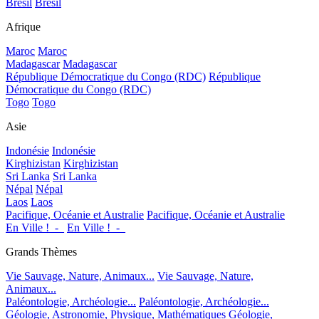
Brésil
Brésil
Afrique
Maroc
Maroc
Madagascar
Madagascar
République Démocratique du Congo (RDC)
République
Démocratique du Congo (RDC)
Togo
Togo
Asie
Indonésie
Indonésie
Kirghizistan
Kirghizistan
Sri Lanka
Sri Lanka
Népal
Népal
Laos
Laos
Pacifique, Océanie et Australie
Pacifique, Océanie et Australie
En Ville !_-_
En Ville !_-_
Grands Thèmes
Vie Sauvage, Nature, Animaux...
Vie Sauvage, Nature,
Animaux...
Paléontologie, Archéologie...
Paléontologie, Archéologie...
Géologie, Astronomie, Physique, Mathématiques
Géologie,