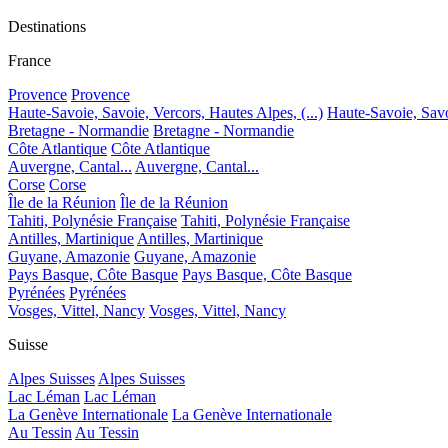
Destinations
France
Provence
Provence
Haute-Savoie, Savoie, Vercors, Hautes Alpes, (...)
Haute-Savoie, Savoi
Bretagne - Normandie
Bretagne - Normandie
Côte Atlantique
Côte Atlantique
Auvergne, Cantal...
Auvergne, Cantal...
Corse
Corse
Île de la Réunion
Île de la Réunion
Tahiti, Polynésie Française
Tahiti, Polynésie Française
Antilles, Martinique
Antilles, Martinique
Guyane, Amazonie
Guyane, Amazonie
Pays Basque, Côte Basque
Pays Basque, Côte Basque
Pyrénées
Pyrénées
Vosges, Vittel, Nancy
Vosges, Vittel, Nancy
Suisse
Alpes Suisses
Alpes Suisses
Lac Léman
Lac Léman
La Genève Internationale
La Genève Internationale
Au Tessin
Au Tessin