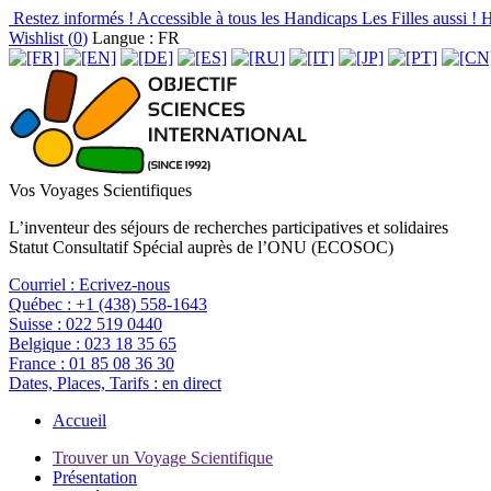
Restez informés !
Accessible à tous les Handicaps
Les Filles aussi !
H
Wishlist (
0
)
Langue : FR
Vos Voyages Scientifiques
L’inventeur des séjours de recherches participatives et solidaires
Statut Consultatif Spécial auprès de l’ONU (ECOSOC)
Courriel :
Ecrivez-nous
Québec :
+1 (438) 558-1643
Suisse :
022 519 0440
Belgique :
023 18 35 65
France :
01 85 08 36 30
Dates, Places, Tarifs :
en direct
Accueil
Trouver un Voyage Scientifique
Présentation