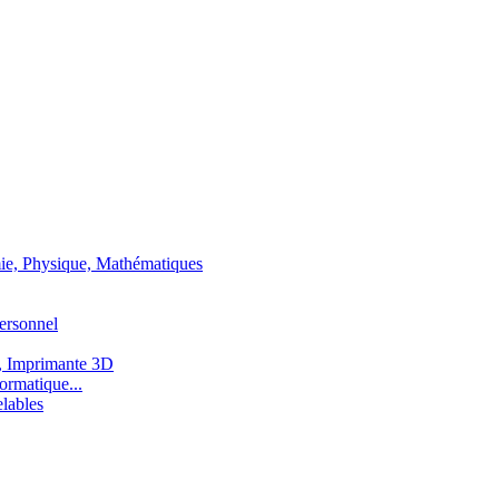
ie, Physique, Mathématiques
ersonnel
, Imprimante 3D
ormatique...
lables