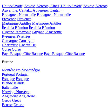
Haute-Savoie, Savoie, Vercors, Alpes,
Haute-Savoie, Savoie, Vercors
Auvergne, Cantal...
Auvergne, Cantal...
Bretagne - Normandie
Bretagne - Normandie
Provence
Provence
Martinique Antilles
Martinique Antilles
Île de la Réunion
Île de la Réunion
Guyane, Amazonie
Guyane, Amazonie
Pyrénées
Pyrénées
Camargue
Camargue
Chartreuse
Chartreuse
Corse
Corse
Pays Basque, Côte Basque
Pays Basque, Côte Basque
Europe
Monténégro
Monténégro
Portugal
Portugal
Espagne
Espagne
Islande
Islande
Italie
Italie
Norvège
Norvège
Angleterre
Angleterre
Grèce
Grèce
Ecosse
Ecosse