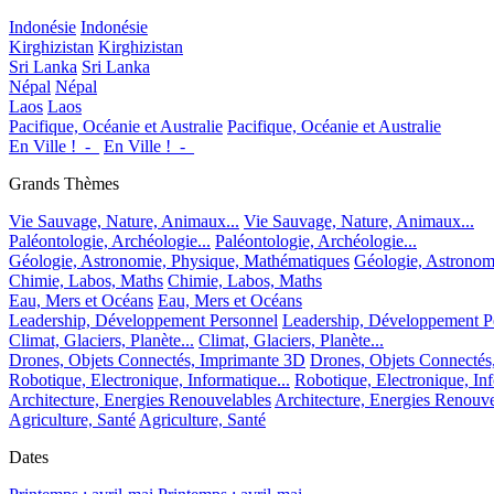
Indonésie
Indonésie
Kirghizistan
Kirghizistan
Sri Lanka
Sri Lanka
Népal
Népal
Laos
Laos
Pacifique, Océanie et Australie
Pacifique, Océanie et Australie
En Ville !_-_
En Ville !_-_
Grands Thèmes
Vie Sauvage, Nature, Animaux...
Vie Sauvage, Nature, Animaux...
Paléontologie, Archéologie...
Paléontologie, Archéologie...
Géologie, Astronomie, Physique, Mathématiques
Géologie, Astronom
Chimie, Labos, Maths
Chimie, Labos, Maths
Eau, Mers et Océans
Eau, Mers et Océans
Leadership, Développement Personnel
Leadership, Développement P
Climat, Glaciers, Planète...
Climat, Glaciers, Planète...
Drones, Objets Connectés, Imprimante 3D
Drones, Objets Connectés
Robotique, Electronique, Informatique...
Robotique, Electronique, Inf
Architecture, Energies Renouvelables
Architecture, Energies Renouve
Agriculture, Santé
Agriculture, Santé
Dates