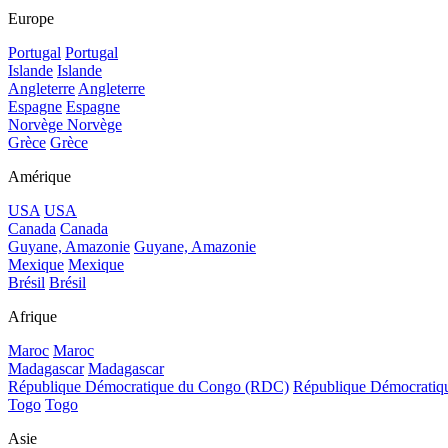
Europe
Portugal
Portugal
Islande
Islande
Angleterre
Angleterre
Espagne
Espagne
Norvège
Norvège
Grèce
Grèce
Amérique
USA
USA
Canada
Canada
Guyane, Amazonie
Guyane, Amazonie
Mexique
Mexique
Brésil
Brésil
Afrique
Maroc
Maroc
Madagascar
Madagascar
République Démocratique du Congo (RDC)
République Démocrati
Togo
Togo
Asie