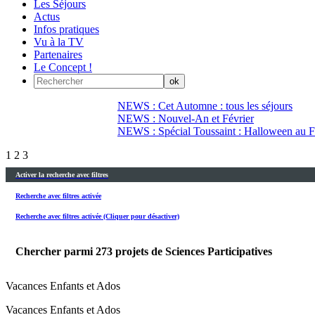
Les Séjours
Actus
Infos pratiques
Vu à la TV
Partenaires
Le Concept !
NEWS : Cet Automne : tous les séjours
NEWS : Nouvel-An et Février
NEWS : Spécial Toussaint : Halloween au Fi
1
2
3
Activer la recherche avec filtres
Recherche avec filtres activée
Recherche avec filtres activée (Cliquer pour désactiver)
Chercher parmi
273
projets de Sciences Participatives
Vacances Enfants et Ados
Vacances Enfants et Ados