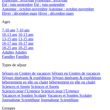
Printemps : avril-mai
Printemps : avril-mai
Été : juin-septembre
Été : juin-septembre
Automne : octobre-novembre
Automne : octobre-novembre
Hiver : décembre-mars
Hiver : décembre-mars
Ages
7-10 ans
7-10 ans
10-13 ans
10-13 ans
13-15 ans
13-15 ans
16-17 ans
16-17 ans
18-25 ans
18-25 ans
Adultes
Adultes
Familles
Familles
Types de séjour
Séjours en Centres de vacances
Séjours en Centres de vacances
Séjours itinérants & expéditions
Séjours itinérants & expéditions
hébergement en gîte ou chalet
hébergement en gîte ou chalet
Sciences et Sports
Sciences et Sports
Sciences pour l’Urgence
Sciences pour l’Urgence
Vacances et Soutien Scolaire
Vacances et Soutien Scolaire
Journalisme Scientifique
Journalisme Scientifique
Groupes