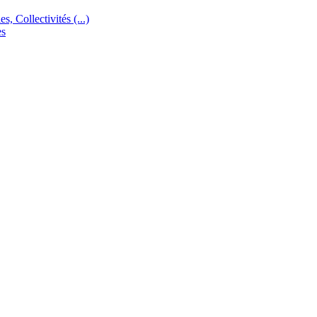
s, Collectivités (...)
es