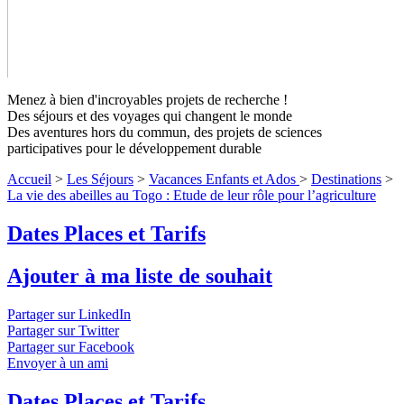
Menez à bien d'incroyables projets de recherche !
Des séjours et des voyages qui changent le monde
Des aventures hors du commun, des projets de sciences
participatives pour le développement durable
La vie des abeilles au Togo : Etude de
Accueil
>
Les Séjours
>
Vacances Enfants et Ados
>
Destinations
>
leur rôle pour l’agriculture
Niveaux 1 à
La vie des abeilles au Togo : Etude de leur rôle pour l’agriculture
4
Dates Places et Tarifs
Deux amis inséparables pour sécuriser ma vie, ta vie et notre vie
Ajouter à ma liste de souhait
: l’abeille et la fleur.
↓ Lire le descriptif détaillé plus bas ↓
Niveaux 1 à 4
Partager sur LinkedIn
Partager sur Twitter
Partager sur Facebook
Envoyer à un ami
Dates Places et Tarifs