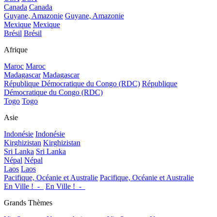
Canada
Canada
Guyane, Amazonie
Guyane, Amazonie
Mexique
Mexique
Brésil
Brésil
Afrique
Maroc
Maroc
Madagascar
Madagascar
République Démocratique du Congo (RDC)
République
Démocratique du Congo (RDC)
Togo
Togo
Asie
Indonésie
Indonésie
Kirghizistan
Kirghizistan
Sri Lanka
Sri Lanka
Népal
Népal
Laos
Laos
Pacifique, Océanie et Australie
Pacifique, Océanie et Australie
En Ville !_-_
En Ville !_-_
Grands Thèmes