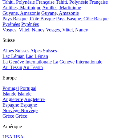
Tahiti, Polynésie Française
Tahiti, Polynésie Française
Antilles, Martinique
Antilles, Martinique
Guyane, Amazonie
Guyane, Amazonie
Pays Basque, Côte Basque
Pays Basque, Côte Basque
Pyrénées
Pyrénées
Vosges, Vittel, Nancy
Vosges, Vittel, Nancy
Suisse
Alpes Suisses
Alpes Suisses
Lac Léman
Lac Léman
La Genève Internationale
La Genève Internationale
Au Tessin
Au Tessin
Europe
Portugal
Portugal
Islande
Islande
Angleterre
Angleterre
Espagne
Espagne
Norvège
Norvège
Grèce
Grèce
Amérique
USA
USA