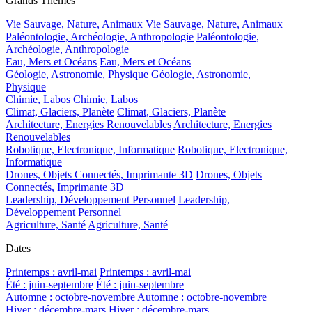
Grands Thèmes
Vie Sauvage, Nature, Animaux
Vie Sauvage, Nature, Animaux
Paléontologie, Archéologie, Anthropologie
Paléontologie,
Archéologie, Anthropologie
Eau, Mers et Océans
Eau, Mers et Océans
Géologie, Astronomie, Physique
Géologie, Astronomie,
Physique
Chimie, Labos
Chimie, Labos
Climat, Glaciers, Planète
Climat, Glaciers, Planète
Architecture, Energies Renouvelables
Architecture, Energies
Renouvelables
Robotique, Electronique, Informatique
Robotique, Electronique,
Informatique
Drones, Objets Connectés, Imprimante 3D
Drones, Objets
Connectés, Imprimante 3D
Leadership, Développement Personnel
Leadership,
Développement Personnel
Agriculture, Santé
Agriculture, Santé
Dates
Printemps : avril-mai
Printemps : avril-mai
Été : juin-septembre
Été : juin-septembre
Automne : octobre-novembre
Automne : octobre-novembre
Hiver : décembre-mars
Hiver : décembre-mars