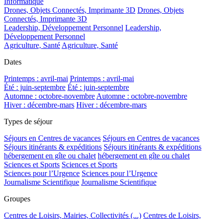
Informatique
Drones, Objets Connectés, Imprimante 3D
Drones, Objets
Connectés, Imprimante 3D
Leadership, Développement Personnel
Leadership,
Développement Personnel
Agriculture, Santé
Agriculture, Santé
Dates
Printemps : avril-mai
Printemps : avril-mai
Été : juin-septembre
Été : juin-septembre
Automne : octobre-novembre
Automne : octobre-novembre
Hiver : décembre-mars
Hiver : décembre-mars
Types de séjour
Séjours en Centres de vacances
Séjours en Centres de vacances
Séjours itinérants & expéditions
Séjours itinérants & expéditions
hébergement en gîte ou chalet
hébergement en gîte ou chalet
Sciences et Sports
Sciences et Sports
Sciences pour l’Urgence
Sciences pour l’Urgence
Journalisme Scientifique
Journalisme Scientifique
Groupes
Centres de Loisirs, Mairies, Collectivités (...)
Centres de Loisirs,