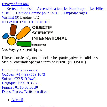
Envoyer à un ami
Restez informés !
Accessible à tous les Handicaps
Les Filles
aussi !
Haut de Gamme pour Tous !
Emplois/Stages
Wishlist (
0
)
Langue : FR
Vos Voyages Scientifiques
L’inventeur des séjours de recherches participatives et solidaires
Statut Consultatif Spécial auprès de l’ONU (ECOSOC)
Courriel :
Ecrivez-nous
Québec :
+1 (438) 558-1643
Suisse :
022 519 0440
Belgique :
023 18 35 65
France :
01 85 08 36 30
Dates, Places, Tarifs :
en direct
Accueil