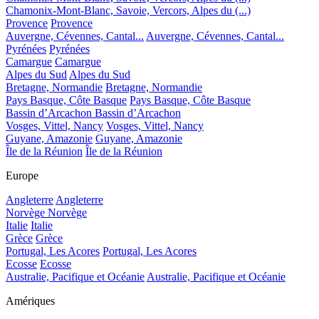
Chamonix-Mont-Blanc, Savoie, Vercors, Alpes du (...)
Provence
Provence
Auvergne, Cévennes, Cantal...
Auvergne, Cévennes, Cantal...
Pyrénées
Pyrénées
Camargue
Camargue
Alpes du Sud
Alpes du Sud
Bretagne, Normandie
Bretagne, Normandie
Pays Basque, Côte Basque
Pays Basque, Côte Basque
Bassin d’Arcachon
Bassin d’Arcachon
Vosges, Vittel, Nancy
Vosges, Vittel, Nancy
Guyane, Amazonie
Guyane, Amazonie
Île de la Réunion
Île de la Réunion
Europe
Angleterre
Angleterre
Norvège
Norvège
Italie
Italie
Grèce
Grèce
Portugal, Les Acores
Portugal, Les Acores
Ecosse
Ecosse
Australie, Pacifique et Océanie
Australie, Pacifique et Océanie
Amériques