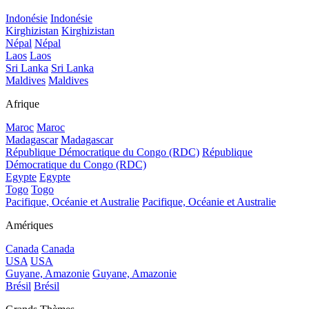
Indonésie
Indonésie
Kirghizistan
Kirghizistan
Népal
Népal
Laos
Laos
Sri Lanka
Sri Lanka
Maldives
Maldives
Afrique
Maroc
Maroc
Madagascar
Madagascar
République Démocratique du Congo (RDC)
République
Démocratique du Congo (RDC)
Egypte
Egypte
Togo
Togo
Pacifique, Océanie et Australie
Pacifique, Océanie et Australie
Amériques
Canada
Canada
USA
USA
Guyane, Amazonie
Guyane, Amazonie
Brésil
Brésil