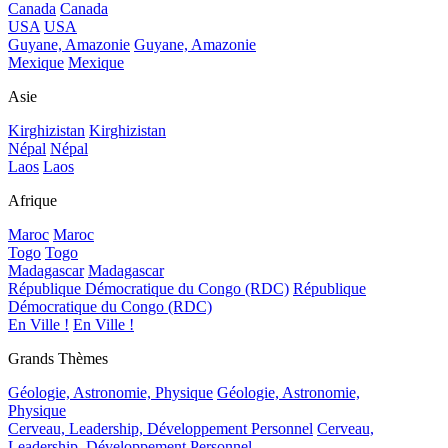
Canada
Canada
USA
USA
Guyane, Amazonie
Guyane, Amazonie
Mexique
Mexique
Asie
Kirghizistan
Kirghizistan
Népal
Népal
Laos
Laos
Afrique
Maroc
Maroc
Togo
Togo
Madagascar
Madagascar
République Démocratique du Congo (RDC)
République
Démocratique du Congo (RDC)
En Ville !
En Ville !
Grands Thèmes
Géologie, Astronomie, Physique
Géologie, Astronomie,
Physique
Cerveau, Leadership, Développement Personnel
Cerveau,
Leadership, Développement Personnel