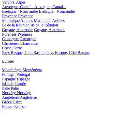
Vercors, Alpes,
Auvergne, Cantal...
Auvergne, Cantal...
Bretagne - Normandie
Bretagne - Normandie
Provence
Provence
Martinique Antilles
Martinique Antilles
Île de la Réunion
Île de la Réunion
Guyane, Amazonie
Guyane, Amazonie
Pyrénées
Pyrénées
Camargue
Camargue
Chartreuse
Chartreuse
Corse
Corse
Pays Basque, Côte Basque
Pays Basque, Côte Basque
Europe
Monténégro
Monténégro
Portugal
Portugal
Espagne
Espagne
Islande
Islande
Italie
Italie
Norvège
Norvège
Angleterre
Angleterre
Grèce
Grèce
Ecosse
Ecosse