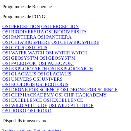
Programmes de Recherche
Programmes de l’ONG
OSI PERCEPTION
OSI PERCEPTION
OSI BIODIVERSITA
OSI BIODIVERSITA
OSI PANTHERA
OSI PANTHERA
OSI CETA’BIOSPHERE
OSI CETA’BIOSPHERE
OSI CETIS
OSI CETIS
OSI WATER WATCH
OSI WATER WATCH
OSI GEOSYST’M
OSI GEOSYST’M
OSI PALEOZOIC
OSI PALEOZOIC
OSI EXPLOR’EARTH
OSI EXPLOR’EARTH
OSI GLACIALIS
OSI GLACIALIS
OSI UNIVERS
OSI UNIVERS
OSI ECOLOGIS
OSI ECOLOGIS
OSI DRONE FOR SCIENCE
OSI DRONE FOR SCIENCE
OSI CHIP HACKADEMY
OSI CHIP HACKADEMY
OSI EXCELLENCE
OSI EXCELLENCE
OSI WILD ATTITUDE
OSI WILD ATTITUDE
OSI IROKO
OSI IROKO
Dispositifs transversaux
Tortues marines
Tortues marines