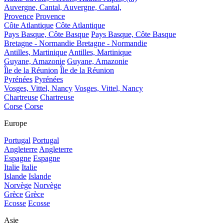
Auvergne, Cantal,
Auvergne, Cantal,
Provence
Provence
Côte Atlantique
Côte Atlantique
Pays Basque, Côte Basque
Pays Basque, Côte Basque
Bretagne - Normandie
Bretagne - Normandie
Antilles, Martinique
Antilles, Martinique
Guyane, Amazonie
Guyane, Amazonie
Île de la Réunion
Île de la Réunion
Pyrénées
Pyrénées
Vosges, Vittel, Nancy
Vosges, Vittel, Nancy
Chartreuse
Chartreuse
Corse
Corse
Europe
Portugal
Portugal
Angleterre
Angleterre
Espagne
Espagne
Italie
Italie
Islande
Islande
Norvège
Norvège
Grèce
Grèce
Ecosse
Ecosse
Asie