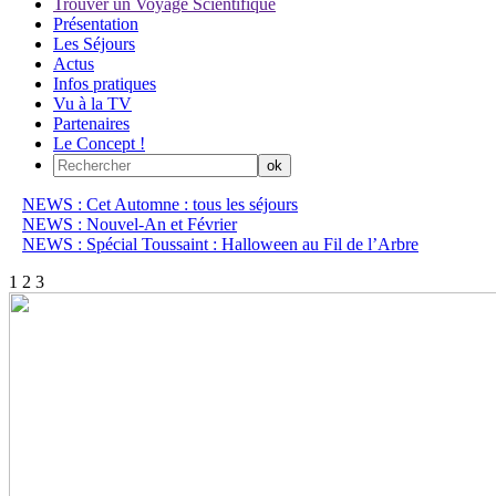
Trouver un Voyage Scientifique
Présentation
Les Séjours
Actus
Infos pratiques
Vu à la TV
Partenaires
Le Concept !
NEWS : Cet Automne : tous les séjours
NEWS : Nouvel-An et Février
NEWS : Spécial Toussaint : Halloween au Fil de l’Arbre
1
2
3