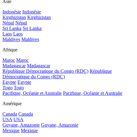
Asie
Indonésie
Indonésie
Kirghizistan
Kirghizistan
Népal
Népal
Sri Lanka
Sri Lanka
Laos
Laos
Maldives
Maldives
Afrique
Maroc
Maroc
Madagascar
Madagascar
République Démocratique du Congo (RDC)
République
Démocratique du Congo (RDC)
Egypte
Egypte
Togo
Togo
Pacifique, Océanie et Australie
Pacifique, Océanie et Australie
Amérique
Canada
Canada
USA
USA
Guyane, Amazonie
Guyane, Amazonie
Mexique
Mexique