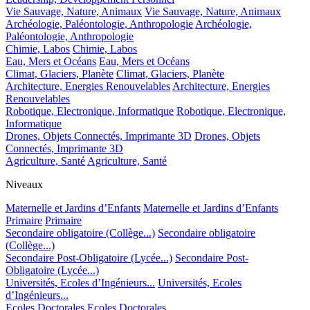
Vie Sauvage, Nature, Animaux
Vie Sauvage, Nature, Animaux
Archéologie, Paléontologie, Anthropologie
Archéologie,
Paléontologie, Anthropologie
Chimie, Labos
Chimie, Labos
Eau, Mers et Océans
Eau, Mers et Océans
Climat, Glaciers, Planète
Climat, Glaciers, Planète
Architecture, Energies Renouvelables
Architecture, Energies
Renouvelables
Robotique, Electronique, Informatique
Robotique, Electronique,
Informatique
Drones, Objets Connectés, Imprimante 3D
Drones, Objets
Connectés, Imprimante 3D
Agriculture, Santé
Agriculture, Santé
Niveaux
Maternelle et Jardins d’Enfants
Maternelle et Jardins d’Enfants
Primaire
Primaire
Secondaire obligatoire (Collège...)
Secondaire obligatoire
(Collège...)
Secondaire Post-Obligatoire (Lycée...)
Secondaire Post-
Obligatoire (Lycée...)
Universités, Ecoles d’Ingénieurs...
Universités, Ecoles
d’Ingénieurs...
Ecoles Doctorales
Ecoles Doctorales