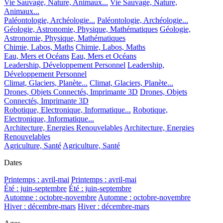
Vie Sauvage, Nature, Animaux...
Vie Sauvage, Nature,
Animaux...
Paléontologie, Archéologie...
Paléontologie, Archéologie...
Géologie, Astronomie, Physique, Mathématiques
Géologie,
Astronomie, Physique, Mathématiques
Chimie, Labos, Maths
Chimie, Labos, Maths
Eau, Mers et Océans
Eau, Mers et Océans
Leadership, Développement Personnel
Leadership,
Développement Personnel
Climat, Glaciers, Planète...
Climat, Glaciers, Planète...
Drones, Objets Connectés, Imprimante 3D
Drones, Objets
Connectés, Imprimante 3D
Robotique, Electronique, Informatique...
Robotique,
Electronique, Informatique...
Architecture, Energies Renouvelables
Architecture, Energies
Renouvelables
Agriculture, Santé
Agriculture, Santé
Dates
Printemps : avril-mai
Printemps : avril-mai
Été : juin-septembre
Été : juin-septembre
Automne : octobre-novembre
Automne : octobre-novembre
Hiver : décembre-mars
Hiver : décembre-mars