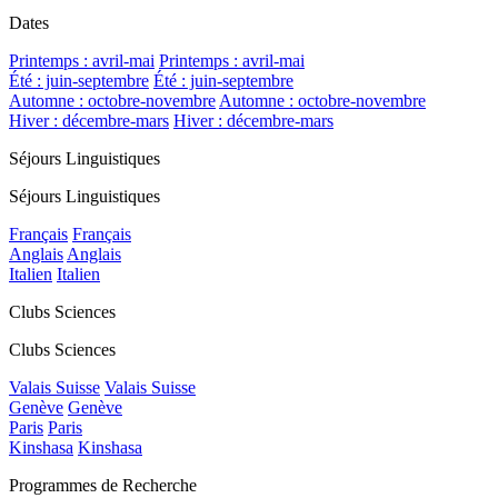
Dates
Printemps : avril-mai
Printemps : avril-mai
Été : juin-septembre
Été : juin-septembre
Automne : octobre-novembre
Automne : octobre-novembre
Hiver : décembre-mars
Hiver : décembre-mars
Séjours Linguistiques
Séjours Linguistiques
Français
Français
Anglais
Anglais
Italien
Italien
Clubs Sciences
Clubs Sciences
Valais Suisse
Valais Suisse
Genève
Genève
Paris
Paris
Kinshasa
Kinshasa
Programmes de Recherche