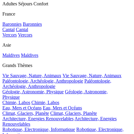
Adultes Séjours Confort
France
Baronnies
Baronnies
Cantal
Cantal
Vercors
Vercors
Asie
Maldives
Maldives
Grands Thèmes
Vie Sauvage, Nature, Animaux
Vie Sauvage, Nature, Animaux
Paléontologie, Archéologie, Anthropologie
Paléontologie,
Archéologie, Anthropologie
Géologie, Astronomie, Physique
Géologie, Astronomie,
Physique
Chimie, Labos
Chimie, Labos
Eau, Mers et Océans
Eau, Mers et Océans
Climat, Glaciers, Planète
Climat, Glaciers, Planète
Architecture, Energies Renouvelables
Architecture, Energies
Renouvelables
Robotique, Electronique, Informatique
Robotique, Electronique,