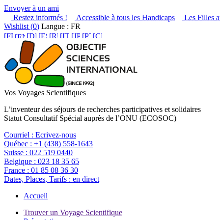
Envoyer à un ami
Restez informés !
Accessible à tous les Handicaps
Les Filles a
Wishlist (
0
)
Langue : FR
Vos Voyages Scientifiques
L’inventeur des séjours de recherches participatives et solidaires
Statut Consultatif Spécial auprès de l’ONU (ECOSOC)
Courriel :
Ecrivez-nous
Québec :
+1 (438) 558-1643
Suisse :
022 519 0440
Belgique :
023 18 35 65
France :
01 85 08 36 30
Dates, Places, Tarifs :
en direct
Accueil
Trouver un Voyage Scientifique