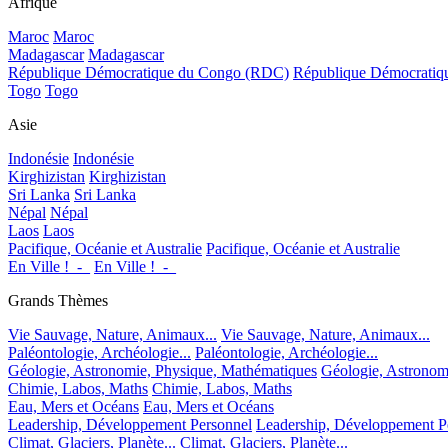
Afrique
Maroc
Maroc
Madagascar
Madagascar
République Démocratique du Congo (RDC)
République Démocrati
Togo
Togo
Asie
Indonésie
Indonésie
Kirghizistan
Kirghizistan
Sri Lanka
Sri Lanka
Népal
Népal
Laos
Laos
Pacifique, Océanie et Australie
Pacifique, Océanie et Australie
En Ville !_-_
En Ville !_-_
Grands Thèmes
Vie Sauvage, Nature, Animaux...
Vie Sauvage, Nature, Animaux...
Paléontologie, Archéologie...
Paléontologie, Archéologie...
Géologie, Astronomie, Physique, Mathématiques
Géologie, Astronom
Chimie, Labos, Maths
Chimie, Labos, Maths
Eau, Mers et Océans
Eau, Mers et Océans
Leadership, Développement Personnel
Leadership, Développement P
Climat, Glaciers, Planète...
Climat, Glaciers, Planète...