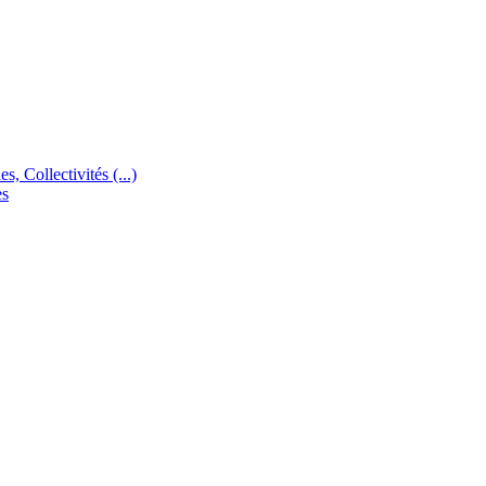
s, Collectivités (...)
es