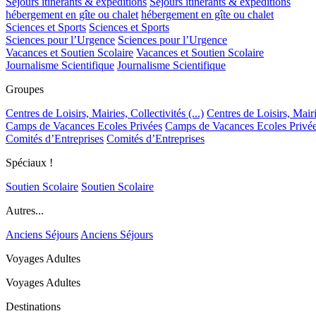
Séjours itinérants & expéditions
Séjours itinérants & expéditions
hébergement en gîte ou chalet
hébergement en gîte ou chalet
Sciences et Sports
Sciences et Sports
Sciences pour l’Urgence
Sciences pour l’Urgence
Vacances et Soutien Scolaire
Vacances et Soutien Scolaire
Journalisme Scientifique
Journalisme Scientifique
Groupes
Centres de Loisirs, Mairies, Collectivités (...)
Centres de Loisirs, Mairie
Camps de Vacances Ecoles Privées
Camps de Vacances Ecoles Privé
Comités d’Entreprises
Comités d’Entreprises
Spéciaux !
Soutien Scolaire
Soutien Scolaire
Autres...
Anciens Séjours
Anciens Séjours
Voyages Adultes
Voyages Adultes
Destinations