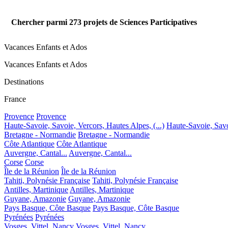
Chercher parmi
273
projets de Sciences Participatives
Vacances Enfants et Ados
Vacances Enfants et Ados
Destinations
France
Provence
Provence
Haute-Savoie, Savoie, Vercors, Hautes Alpes, (...)
Haute-Savoie, Savoi
Bretagne - Normandie
Bretagne - Normandie
Côte Atlantique
Côte Atlantique
Auvergne, Cantal...
Auvergne, Cantal...
Corse
Corse
Île de la Réunion
Île de la Réunion
Tahiti, Polynésie Française
Tahiti, Polynésie Française
Antilles, Martinique
Antilles, Martinique
Guyane, Amazonie
Guyane, Amazonie
Pays Basque, Côte Basque
Pays Basque, Côte Basque
Pyrénées
Pyrénées
Vosges, Vittel, Nancy
Vosges, Vittel, Nancy