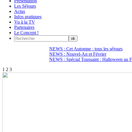
Présentation
Les Séjours
Actus
Infos pratiques
Vu à la TV
Partenaires
Le Concept !
NEWS : Cet Automne : tous les séjours
NEWS : Nouvel-An et Février
NEWS : Spécial Toussaint : Halloween au Fi
1
2
3