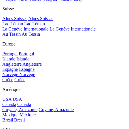
Suisse
Alpes Suisses
Alpes Suisses
Lac Léman
Lac Léman
La Genève Internationale
La Genève Internationale
Au Tessin
Au Tessin
Europe
Portugal
Portugal
Islande
Islande
Angleterre
Angleterre
Espagne
Espagne
Norvège
Norvège
Grèce
Grèce
Amérique
USA
USA
Canada
Canada
Guyane, Amazonie
Guyane, Amazonie
Mexique
Mexique
Brésil
Brésil