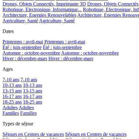
Drones, Objets Connectés, Imprimante 3D
Drones, Objets Connectés
Robotique, Electronique, Informatique...
Robotique, Electronique, Inf
Architecture, Energies Renouvelables
Architecture, Energies Renouve
Agriculture, Santé
Agriculture, Santé
Dates
Printemps : avril-mai
Printemps : avril-mai
Été : juin-septembre
Été : juin-septembre
Automne : octobre-novembre
Automne : octobre-novembre
Hiver : décembre-mars
Hiver : décembre-mars
Ages
7-10 ans
7-10 ans
10-13 ans
10-13 ans
13-15 ans
13-15 ans
16-17 ans
16-17 ans
18-25 ans
18-25 ans
Adultes
Adultes
Familles
Familles
Types de séjour
Séjours en Centres de vacances
Séjours en Centres de vacances