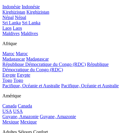
Indonésie
Indonésie
Kirghizistan
Kirghizistan
Népal
Népal
Sri Lanka
Sri Lanka
Laos
Laos
Maldives
Maldives
Afrique
Maroc
Maroc
Madagascar
Madagascar
République Démocratique du Congo (RDC)
République
Démocratique du Congo (RDC)
Egypte
Egypte
Togo
Togo
Pacifique, Océanie et Australie
Pacifique, Océanie et Australie
Amérique
Canada
Canada
USA
USA
Guyane, Amazonie
Guyane, Amazonie
Mexique
Mexique
Adultes Séjours Confort