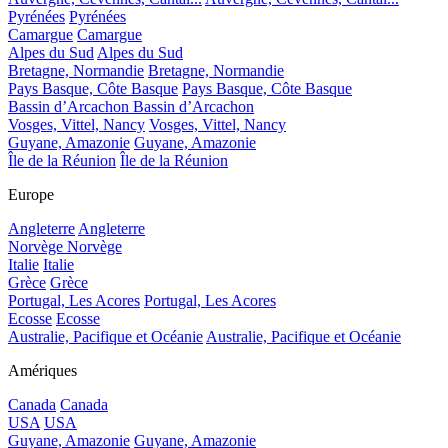
Pyrénées
Pyrénées
Camargue
Camargue
Alpes du Sud
Alpes du Sud
Bretagne, Normandie
Bretagne, Normandie
Pays Basque, Côte Basque
Pays Basque, Côte Basque
Bassin d’Arcachon
Bassin d’Arcachon
Vosges, Vittel, Nancy
Vosges, Vittel, Nancy
Guyane, Amazonie
Guyane, Amazonie
Île de la Réunion
Île de la Réunion
Europe
Angleterre
Angleterre
Norvège
Norvège
Italie
Italie
Grèce
Grèce
Portugal, Les Acores
Portugal, Les Acores
Ecosse
Ecosse
Australie, Pacifique et Océanie
Australie, Pacifique et Océanie
Amériques
Canada
Canada
USA
USA
Guyane, Amazonie
Guyane, Amazonie