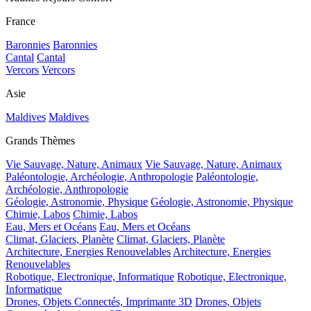
France
Baronnies
Baronnies
Cantal
Cantal
Vercors
Vercors
Asie
Maldives
Maldives
Grands Thèmes
Vie Sauvage, Nature, Animaux
Vie Sauvage, Nature, Animaux
Paléontologie, Archéologie, Anthropologie
Paléontologie,
Archéologie, Anthropologie
Géologie, Astronomie, Physique
Géologie, Astronomie, Physique
Chimie, Labos
Chimie, Labos
Eau, Mers et Océans
Eau, Mers et Océans
Climat, Glaciers, Planète
Climat, Glaciers, Planète
Architecture, Energies Renouvelables
Architecture, Energies
Renouvelables
Robotique, Electronique, Informatique
Robotique, Electronique,
Informatique
Drones, Objets Connectés, Imprimante 3D
Drones, Objets