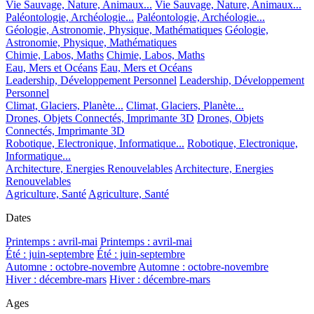
Vie Sauvage, Nature, Animaux...
Vie Sauvage, Nature, Animaux...
Paléontologie, Archéologie...
Paléontologie, Archéologie...
Géologie, Astronomie, Physique, Mathématiques
Géologie,
Astronomie, Physique, Mathématiques
Chimie, Labos, Maths
Chimie, Labos, Maths
Eau, Mers et Océans
Eau, Mers et Océans
Leadership, Développement Personnel
Leadership, Développement
Personnel
Climat, Glaciers, Planète...
Climat, Glaciers, Planète...
Drones, Objets Connectés, Imprimante 3D
Drones, Objets
Connectés, Imprimante 3D
Robotique, Electronique, Informatique...
Robotique, Electronique,
Informatique...
Architecture, Energies Renouvelables
Architecture, Energies
Renouvelables
Agriculture, Santé
Agriculture, Santé
Dates
Printemps : avril-mai
Printemps : avril-mai
Été : juin-septembre
Été : juin-septembre
Automne : octobre-novembre
Automne : octobre-novembre
Hiver : décembre-mars
Hiver : décembre-mars
Ages