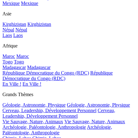
Mexique
Mexique
Asie
Kirghizistan
Kirghizistan
Népal
Népal
Laos
Laos
Afrique
Maroc
Maroc
Togo
Togo
Madagascar
Madagascar
République Démocratique du Congo (RDC)
République
Démocratique du Congo (RDC)
En Ville !
En Ville !
Grands Thèmes
Géologie, Astronomie, Physique
Géologie, Astronomie, Physique
Cerveau, Leadership, Développement Personnel
Cerveau,
Leadership, Développement Personnel
Vie Sauvage, Nature, Animaux
Vie Sauvage, Nature, Animaux
Archéologie, Paléontologie, Anthropologie
Archéologie,
Paléontologie, Anthropologie