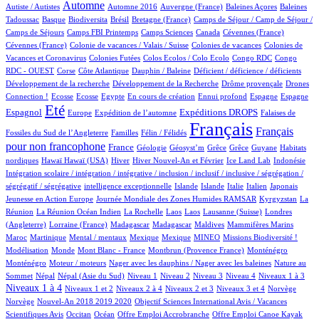
464/986
4/986
5/986
1/986
2/986
Automne
Autiste / Autistes
Automne 2016
Auvergne (France)
Baleines Açores
Baleines
1/986
85/986
1/986
14/986
111/986
Tadoussac
Basque
Biodiversita
Brésil
Bretagne (France)
Camps de Séjour / Camp de Séjour /
2/986
14/986
5/986
2/986
1/986
Camps de Séjours
Camps FBI Printemps
Camps Sciences
Canada
Cévennes (France)
1/986
4/986
3/986
Cévennes (France)
Colonie de vacances / Valais / Suisse
Colonies de vacances
Colonies de
1/986
1/986
1/986
2/986
Vacances et Coronavirus
Colonies Futées
Colos Ecolos / Colo Ecolo
Congo RDC
Congo
2/986
18/986
1/986
2/986
1/986
RDC - OUEST
Corse
Côte Atlantique
Dauphin / Baleine
Déficient / déficience / déficients
1/986
2/986
17/986
Développement de la recherche
Développement de la Recherche
Drôme provençale
Drones
2/986
2/986
1/986
14/986
1/986
26/986
14/986
270/986
Connection !
Ecosse
Ecosse
Egypte
En cours de création
Ennui profond
Espagne
Espagne
749/986
12/986
179/986
282/986
6/986
Eté
Espagnol
Expéditions DROPS
Europe
Expédition de l’automne
Falaises de
2/986
100/986
986/986
506/986
Français
Français
Fossiles du Sud de l’Angleterre
Familles
Félin / Félidés
pour non francophone
306/986
44/986
1/986
1/986
1/986
1/986
3/986
France
Géologie
Géosyst’m
Grêce
Grêce
Guyane
Habitats
2/986
2/986
154/986
24/986
12/986
2/986
1/986
nordiques
Hawaï
Hawaï (USA)
Hiver
Hiver Nouvel-An et Février
Ice Land Lab
Indonésie
Intégration scolaire / intégration / intégrative / inclusion / inclusif / inclusive / ségrégation /
1/986
13/986
12/986
11/986
85/986
5/986
2/986
ségrégatif / ségrégative
intelligence exceptionnelle
Islande
Islande
Italie
Italien
Japonais
5/986
102/986
6/986
Jeunesse en Action Europe
Journée Mondiale des Zones Humides RAMSAR
Kyrgyzstan
La
4/986
1/986
2/986
2/986
3/986
68/986
Réunion
La Réunion Océan Indien
La Rochelle
Laos
Laos
Lausanne (Suisse)
Londres
2/986
6/986
6/986
2/986
1/986
9/986
(Angleterre)
Lorraine (France)
Madagascar
Madagascar
Maldives
Mammifères Marins
9/986
2/986
1/986
1/986
37/986
42/986
1/986
Maroc
Martinique
Mental / mentaux
Mexique
Mexique
MINEO
Missions Biodiversité !
3/986
1/986
8/986
17/986
17/986
Modélisation
Monde
Mont Blanc - France
Montbrun (Provence France)
Monténégro
2/986
1/986
2/986
Monténégro
Moteur / moteurs
Nager avec les dauphins / Nager avec les baleines
Nature au
20/986
20/986
14/986
12/986
10/986
115/986
117/986
435/986
Sommet
Népal
Népal (Asie du Sud)
Niveau 1
Niveau 2
Niveau 3
Niveau 4
Niveaux 1 à 3
13/986
59/986
15/986
183/986
3/986
3/986
Niveaux 1 à 4
Niveaux 1 et 2
Niveaux 2 à 4
Niveaux 2 et 3
Niveaux 3 et 4
Norvège
13/986
1/986
Norvège
Nouvel-An 2018 2019 2020
Objectif Sciences International Avis / Vacances
10/986
186/986
1/986
1/986
1/986
Scientifiques Avis
Occitan
Océan
Offre Emploi Accrobranche
Offre Emploi Canoe Kayak