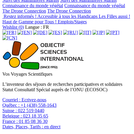
Suivi des Mammifères Marins
Suivi des Mammifères Marins
Connaissance du monde végétal
Connaissance du monde végétal
The Drone Connection
The Drone Connection
Restez informés !
Accessible à tous les Handicaps
Les Filles aussi !
Haut de Gamme pour Tous !
Emplois/Stages
Wishlist (
0
)
Langue : FR
Vos Voyages Scientifiques
L’inventeur des séjours de recherches participatives et solidaires
Statut Consultatif Spécial auprès de l’ONU (ECOSOC)
Courriel :
Ecrivez-nous
Québec :
+1 (438) 558-1643
Suisse :
022 519 0440
Belgique :
023 18 35 65
France :
01 85 08 36 30
Dates, Places, Tarifs :
en direct