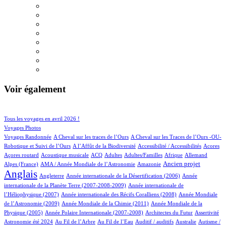
Voir également
112/986
207/986
Tous les voyages en avril 2026 !
167/986
Voyages Photos
4/986
5/986
Voyages Randonnée
A Cheval sur les traces de l’Ours
A Cheval sur les Traces de l’Ours -OU-
4/986
2/986
4/986
1/986
Robotique et Suivi de l’Ours
A l’Affût de la Biodiversité
Accessibilité / Accessibilités
Acores
2/986
100/986
32/986
12/986
2/986
80/986
24/986
Açores routard
Acoustique musicale
ACQ
Adultes
Adultes/Familles
Afrique
Allemand
12/986
6/986
277/986
758/986
Ancien projet
Alpes (France)
AMA / Année Mondiale de l’Astronomie
Amazonie
Anglais
74/986
6/986
13/986
Angleterre
Année internationale de la Désertification (2006)
Année
4/986
internationale de la Planète Terre (2007-2008-2009)
Année internationale de
1/986
12/986
l’Héliophysique (2007)
Année internationale des Récifs Coralliens (2008)
Année Mondiale
2/986
14/986
de l’Astronomie (2009)
Année Mondiale de la Chimie (2011)
Année Mondiale de la
5/986
3/986
1/986
52/986
Physique (2005)
Année Polaire Internationale (2007-2008)
Architectes du Futur
Assertivité
22/986
14/986
2/986
1/986
2/986
Astronomie été 2024
Au Fil de l’Arbre
Au Fil de l’Eau
Auditif / auditifs
Australie
Autisme /