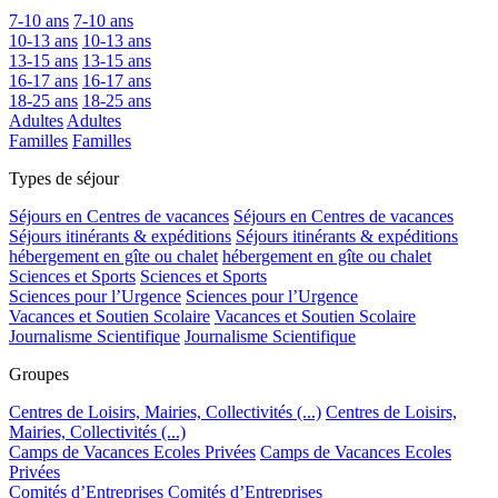
7-10 ans
7-10 ans
10-13 ans
10-13 ans
13-15 ans
13-15 ans
16-17 ans
16-17 ans
18-25 ans
18-25 ans
Adultes
Adultes
Familles
Familles
Types de séjour
Séjours en Centres de vacances
Séjours en Centres de vacances
Séjours itinérants & expéditions
Séjours itinérants & expéditions
hébergement en gîte ou chalet
hébergement en gîte ou chalet
Sciences et Sports
Sciences et Sports
Sciences pour l’Urgence
Sciences pour l’Urgence
Vacances et Soutien Scolaire
Vacances et Soutien Scolaire
Journalisme Scientifique
Journalisme Scientifique
Groupes
Centres de Loisirs, Mairies, Collectivités (...)
Centres de Loisirs,
Mairies, Collectivités (...)
Camps de Vacances Ecoles Privées
Camps de Vacances Ecoles
Privées
Comités d’Entreprises
Comités d’Entreprises