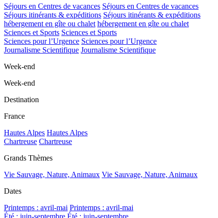
Séjours en Centres de vacances
Séjours en Centres de vacances
Séjours itinérants & expéditions
Séjours itinérants & expéditions
hébergement en gîte ou chalet
hébergement en gîte ou chalet
Sciences et Sports
Sciences et Sports
Sciences pour l’Urgence
Sciences pour l’Urgence
Journalisme Scientifique
Journalisme Scientifique
Week-end
Week-end
Destination
France
Hautes Alpes
Hautes Alpes
Chartreuse
Chartreuse
Grands Thèmes
Vie Sauvage, Nature, Animaux
Vie Sauvage, Nature, Animaux
Dates
Printemps : avril-mai
Printemps : avril-mai
Été : juin-septembre
Été : juin-septembre