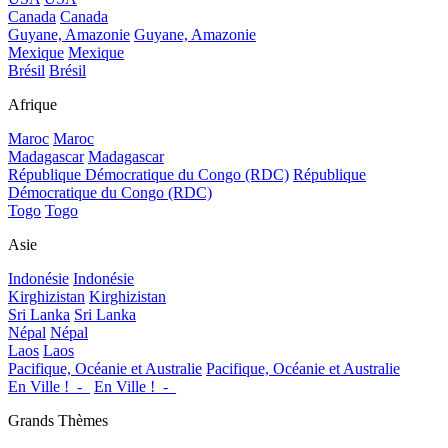
Canada
Canada
Guyane, Amazonie
Guyane, Amazonie
Mexique
Mexique
Brésil
Brésil
Afrique
Maroc
Maroc
Madagascar
Madagascar
République Démocratique du Congo (RDC)
République
Démocratique du Congo (RDC)
Togo
Togo
Asie
Indonésie
Indonésie
Kirghizistan
Kirghizistan
Sri Lanka
Sri Lanka
Népal
Népal
Laos
Laos
Pacifique, Océanie et Australie
Pacifique, Océanie et Australie
En Ville !_-_
En Ville !_-_
Grands Thèmes