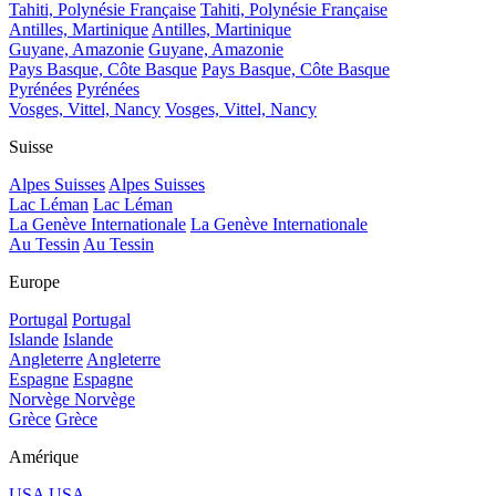
Tahiti, Polynésie Française
Tahiti, Polynésie Française
Antilles, Martinique
Antilles, Martinique
Guyane, Amazonie
Guyane, Amazonie
Pays Basque, Côte Basque
Pays Basque, Côte Basque
Pyrénées
Pyrénées
Vosges, Vittel, Nancy
Vosges, Vittel, Nancy
Suisse
Alpes Suisses
Alpes Suisses
Lac Léman
Lac Léman
La Genève Internationale
La Genève Internationale
Au Tessin
Au Tessin
Europe
Portugal
Portugal
Islande
Islande
Angleterre
Angleterre
Espagne
Espagne
Norvège
Norvège
Grèce
Grèce
Amérique
USA
USA