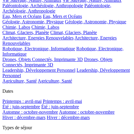
Vie Sauvage, Nature, Animaux
Vie Sauvage, Nature, Animaux
Paléontologie, Archéologie, Anthropologie
Paléontologie,
Archéologie, Anthropologie
Eau, Mers et Océans
Eau, Mers et Océans
Géologie, Astronomie, Physique
Géologie, Astronomie, Physique
Chimie, Labos
Chimie, Labos
Climat, Glaciers, Planète
Climat, Glaciers, Planète
Architecture, Energies Renouvelables
Architecture, Energies
Renouvelables
Robotique, Electronique, Informatique
Robotique, Electronique,
Informatique
Drones, Objets Connectés, Imprimante 3D
Drones, Objets
Connectés, Imprimante 3D
Leadership, Développement Personnel
Leadership, Développement
Personnel
Agriculture, Santé
Agriculture, Santé
Dates
Printemps : avril-mai
Printemps : avril-mai
Été : juin-septembre
Été : juin-septembre
Automne : octobre-novembre
Automne : octobre-novembre
Hiver : décembre-mars
Hiver : décembre-mars
Types de séjour