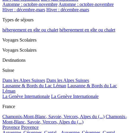
Automne : octobre-novembre
Automne : octobre-novembre
Hiver : décembre-mars
Hiver : décembre-mars
Types de séjours
hébergement en gîte ou chalet
hébergement en gîte ou chalet
Voyages Scolaires
Voyages Scolaires
Destinations
Suisse
Dans les Alpes Suisses
Dans les Alpes Suisses
Lausanne & Bords du Lac Léman
Lausanne & Bords du Lac
Léman
La Genève Internationale
La Genève Internationale
France
Chamonix-Mont-Blanc, Savoie, Vercors, Alpes du (...)
Chamonix-
Mont-Blanc, Savoie, Vercors, Alpes du (...)
Provence
Provence
Auvergne, Cévennes, Cantal...
Auvergne, Cévennes, Cantal...