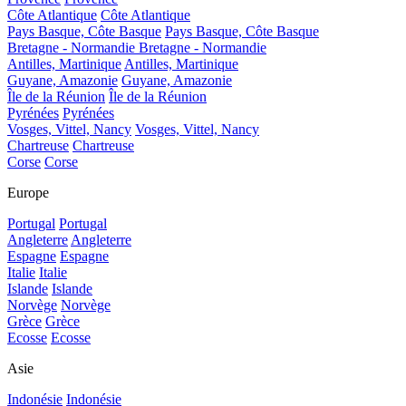
Côte Atlantique
Côte Atlantique
Pays Basque, Côte Basque
Pays Basque, Côte Basque
Bretagne - Normandie
Bretagne - Normandie
Antilles, Martinique
Antilles, Martinique
Guyane, Amazonie
Guyane, Amazonie
Île de la Réunion
Île de la Réunion
Pyrénées
Pyrénées
Vosges, Vittel, Nancy
Vosges, Vittel, Nancy
Chartreuse
Chartreuse
Corse
Corse
Europe
Portugal
Portugal
Angleterre
Angleterre
Espagne
Espagne
Italie
Italie
Islande
Islande
Norvège
Norvège
Grèce
Grèce
Ecosse
Ecosse
Asie
Indonésie
Indonésie