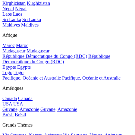
Kirghizistan
Kirghizistan
Népal
Népal
Laos
Laos
Sri Lanka
Sri Lanka
Maldives
Maldives
Afrique
Maroc
Maroc
Madagascar
Madagascar
République Démocratique du Congo (RDC)
République
Démocratique du Congo (RDC)
Egypte
Egypte
Togo
Togo
Pacifique, Océanie et Australie
Pacifique, Océanie et Australie
Amériques
Canada
Canada
USA
USA
Guyane, Amazonie
Guyane, Amazonie
Brésil
Brésil
Grands Thèmes