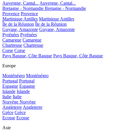
Auvergne, Cantal...
Auvergne, Cantal...
Bretagne - Normandie
Bretagne - Normandie
Provence
Provence
Martinique Antilles
Martinique Antilles
Île de la Réunion
Île de la Réunion
Guyane, Amazonie
Guyane, Amazonie
Pyrénées
Pyrénées
Camargue
Camargue
Chartreuse
Chartreuse
Corse
Corse
Pays Basque, Côte Basque
Pays Basque, Côte Basque
Europe
Monténégro
Monténégro
Portugal
Portugal
Espagne
Espagne
Islande
Islande
Italie
Italie
Norvège
Norvège
Angleterre
Angleterre
Grèce
Grèce
Ecosse
Ecosse
Asie