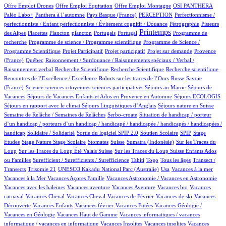
1/986
1/986
115/986
110/986
Offre Emploi Drones
Offre Emploi Equitation
Offre Emploi Montagne
OSI PANTHERA
114/986
4/986
47/986
1/986
Paléo Labo+
Panthera à l’automne
Pays Basque (France)
PERCEPTION
Perfectionnisme /
11/986
7/986
perfectionniste / Enfant perfectionniste / Évitement cognitif / Douance
Pétrographie
Pisteurs
3/986
1/986
1/986
11/986
2/986
476/986
1/986
Printemps
des Alpes
Placettes
Plancton
plancton
Portugais
Portugal
Programme de
1/986
2/986
recherche
Programme de science / Programme scientifique
Programme de Science /
1/986
1/986
16/986
89/986
Programme Scientifique
Projet Participatif
Projet participatif
Projet sur demande
Provence
6/986
1/986
(France)
Québec
Raisonnement / Surdouance / Raisonnements spéciaux / Verbal /
1/986
2/986
1/986
1/986
Raisonnement verbal
Recherche Scientifique
Recherche Scientifique
Recherche scientifique
6/986
102/986
5/986
Rencontres de l’Excellence / Excellence
Robots sur les traces de l’Ours
Russe
Savoie
12/986
1/986
1/986
2/986
100/986
(France)
Science
sciences citoyennes
sciences participatives
Séjours au Maroc
Séjours de
80/986
4/986
18/986
Vacances
Séjours de Vacances Enfants et Ados en Provence en Automne
Séjours ECOLOGIS
84/986
9/986
100/986
Séjours en rapport avec le climat
Séjours Linguistiques d’Anglais
Séjours nature en Suisse
17/986
2/986
Semaine de Relâche / Semaines de Relâches
Serbo-croate
Situation de handicap / porteur
d’un handicap / porteurs d’un handicap / handicapé / handicapée / handicapés / handicapées /
2/986
3/986
65/986
3/986
1/986
handicap
Solidaire / Solidarité
Sortie du logiciel SPIP 2.0
Soutien Scolaire
SPIP
Stage
1/986
12/986
1/986
164/986
6/986
2/986
Etudes
Stage Nature
Stage Scolaire
Stomates
Suisse
Sumatra (Indonésie)
Sur les Traces du
8/986
7/986
Loup
Sur les Traces du Loup Été Valais Suisse
Sur les Traces du Loup Suisse Enfants Ados
2/986
48/986
7/986
11/986
100/986
ou Familles
Surefficient / Surefficients / Surefficience
Tahiti
Togo
Tous les âges
Transect /
2/986
1/986
14/986
1/986
1/986
Transects
Trisomie 21
UNESCO Kakadu National Parc (Australie)
Usa
Vacances à la mer
2/986
51/986
1/986
Vacances à la Mer
Vacances Açores Famille
Vacances Astronomie / Vacances en Astronomie
1/986
12/986
1/986
1/986
Vacances avec les baleines
Vacances aventure
Vacances Aventure
Vacances bio
Vacances
106/986
1/986
19/986
1/986
1/986
carnaval
Vacances Cheval
Vacances Cheval
Vacances de Février
Vacances de ski
Vacances
50/986
1/986
3/986
30/986
Découverte
Vacances Enfants
Vacances février
Vacances Futées
Vacances Géologie /
1/986
1/986
Vacances en Géologie
Vacances Haut de Gamme
Vacances informatiques / vacances
1/986
1/986
1/986
informatique / vacances en informatique
Vacances Insolites
Vacances insolites
Vacances