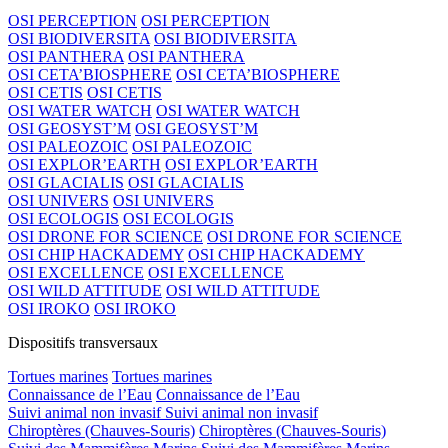
OSI PERCEPTION
OSI PERCEPTION
OSI BIODIVERSITA
OSI BIODIVERSITA
OSI PANTHERA
OSI PANTHERA
OSI CETA’BIOSPHERE
OSI CETA’BIOSPHERE
OSI CETIS
OSI CETIS
OSI WATER WATCH
OSI WATER WATCH
OSI GEOSYST’M
OSI GEOSYST’M
OSI PALEOZOIC
OSI PALEOZOIC
OSI EXPLOR’EARTH
OSI EXPLOR’EARTH
OSI GLACIALIS
OSI GLACIALIS
OSI UNIVERS
OSI UNIVERS
OSI ECOLOGIS
OSI ECOLOGIS
OSI DRONE FOR SCIENCE
OSI DRONE FOR SCIENCE
OSI CHIP HACKADEMY
OSI CHIP HACKADEMY
OSI EXCELLENCE
OSI EXCELLENCE
OSI WILD ATTITUDE
OSI WILD ATTITUDE
OSI IROKO
OSI IROKO
Dispositifs transversaux
Tortues marines
Tortues marines
Connaissance de l’Eau
Connaissance de l’Eau
Suivi animal non invasif
Suivi animal non invasif
Chiroptères (Chauves-Souris)
Chiroptères (Chauves-Souris)