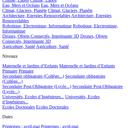
Chimie, Labos
Chimie, Labos
Eau, Mers et Océans
Eau, Mers et Océans
Climat, Glaciers, Planète
Climat, Glaciers, Planète
Architecture, Energies Renouvelables
Architecture, Energies
Renouvelables
Robotique, Electronique, Informatique
Robotique, Electronique,
Informatique
Drones, Objets Connectés, Imprimante 3D
Drones, Objets
Connectés, Imprimante 3D
Agriculture, Santé
Agriculture, Santé
Niveaux
Maternelle et Jardins d’Enfants
Maternelle et Jardins d’Enfants
Primaire
Primaire
Secondaire obligatoire (Collège...)
Secondaire obligatoire
(Collège...)
Secondaire Post-Obligatoire (Lycée...)
Secondaire Post-Obligatoire
(Lycée...)
Universités, Ecoles d’Ingénieurs...
Universités, Ecoles
d’Ingénieurs...
Ecoles Doctorales
Ecoles Doctorales
Dates
Printemps : avril-mai
Printemps : avril-mai