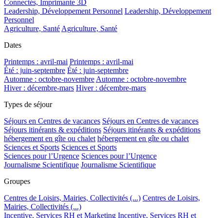
Connectés, Imprimante 3D
Leadership, Développement Personnel
Leadership, Développement
Personnel
Agriculture, Santé
Agriculture, Santé
Dates
Printemps : avril-mai
Printemps : avril-mai
Été : juin-septembre
Été : juin-septembre
Automne : octobre-novembre
Automne : octobre-novembre
Hiver : décembre-mars
Hiver : décembre-mars
Types de séjour
Séjours en Centres de vacances
Séjours en Centres de vacances
Séjours itinérants & expéditions
Séjours itinérants & expéditions
hébergement en gîte ou chalet
hébergement en gîte ou chalet
Sciences et Sports
Sciences et Sports
Sciences pour l’Urgence
Sciences pour l’Urgence
Journalisme Scientifique
Journalisme Scientifique
Groupes
Centres de Loisirs, Mairies, Collectivités (...)
Centres de Loisirs,
Mairies, Collectivités (...)
Incentive, Services RH et Marketing
Incentive, Services RH et