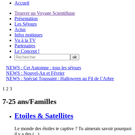
Accueil
Trouver un Voyage Scientifique
Présentation
Les Séjours
Actus
Infos pratiques
Vu à la TV
Partenaires
Le Concept !
NEWS : Cet Automne : tous les séjours
NEWS : Nouvel-An et Février
NEWS : Spécial Toussaint : Halloween au Fil de l’Arbre
1
2
3
7-25 ans/Familles
Etoiles & Satellites
Le monde des étoiles te captive ? Tu aimerais savoir pourquoi
il y a des (...)