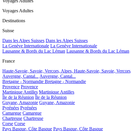
Voyages Adultes
Voyages Adultes
Destinations
Suisse
Dans les Alpes Suisses
Dans les Alpes Suisses
La Genève Internationale
La Genève Internationale
Lausanne & Bords du Lac Léman
Lausanne & Bords du Lac Léman
France
Haute-Savoie, Savoie, Vercors, Alpes,
Haute-Savoie, Savoie, Vercors
Auvergne, Cantal...
Auvergne, Cantal...
Bretagne - Normandie
Bretagne - Normandie
Provence
Provence
Martinique Antilles
Martinique Antilles
Île de la Réunion
Île de la Réunion
Guyane, Amazonie
Guyane, Amazonie
Pyrénées
Pyrénées
Camargue
Camargue
Chartreuse
Chartreuse
Corse
Corse
Pays Basque, Côte Basque
Pays Basque, Côte Basque