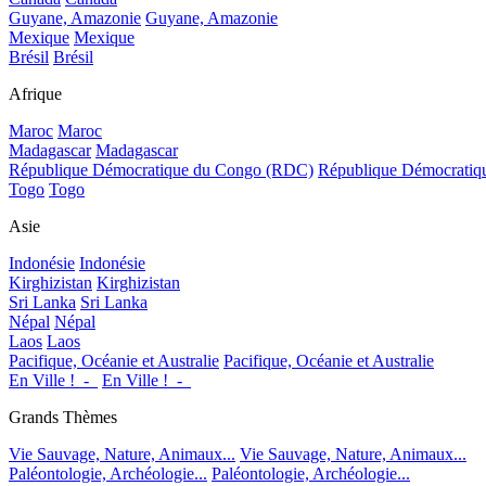
Guyane, Amazonie
Guyane, Amazonie
Mexique
Mexique
Brésil
Brésil
Afrique
Maroc
Maroc
Madagascar
Madagascar
République Démocratique du Congo (RDC)
République Démocrati
Togo
Togo
Asie
Indonésie
Indonésie
Kirghizistan
Kirghizistan
Sri Lanka
Sri Lanka
Népal
Népal
Laos
Laos
Pacifique, Océanie et Australie
Pacifique, Océanie et Australie
En Ville !_-_
En Ville !_-_
Grands Thèmes
Vie Sauvage, Nature, Animaux...
Vie Sauvage, Nature, Animaux...
Paléontologie, Archéologie...
Paléontologie, Archéologie...