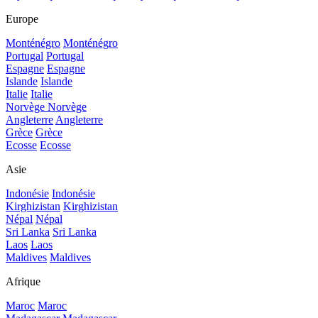
Europe
Monténégro
Monténégro
Portugal
Portugal
Espagne
Espagne
Islande
Islande
Italie
Italie
Norvège
Norvège
Angleterre
Angleterre
Grèce
Grèce
Ecosse
Ecosse
Asie
Indonésie
Indonésie
Kirghizistan
Kirghizistan
Népal
Népal
Sri Lanka
Sri Lanka
Laos
Laos
Maldives
Maldives
Afrique
Maroc
Maroc