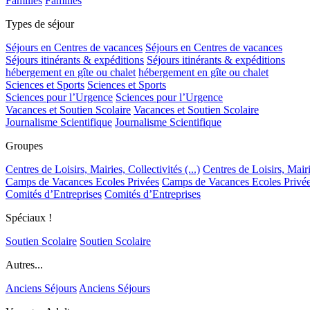
Familles
Familles
Types de séjour
Séjours en Centres de vacances
Séjours en Centres de vacances
Séjours itinérants & expéditions
Séjours itinérants & expéditions
hébergement en gîte ou chalet
hébergement en gîte ou chalet
Sciences et Sports
Sciences et Sports
Sciences pour l’Urgence
Sciences pour l’Urgence
Vacances et Soutien Scolaire
Vacances et Soutien Scolaire
Journalisme Scientifique
Journalisme Scientifique
Groupes
Centres de Loisirs, Mairies, Collectivités (...)
Centres de Loisirs, Mairie
Camps de Vacances Ecoles Privées
Camps de Vacances Ecoles Privé
Comités d’Entreprises
Comités d’Entreprises
Spéciaux !
Soutien Scolaire
Soutien Scolaire
Autres...
Anciens Séjours
Anciens Séjours