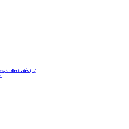
s, Collectivités (...)
es