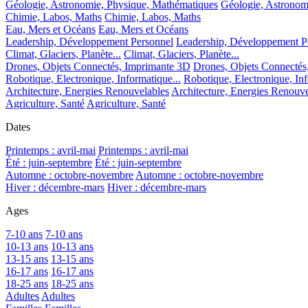
Géologie, Astronomie, Physique, Mathématiques
Géologie, Astronom
Chimie, Labos, Maths
Chimie, Labos, Maths
Eau, Mers et Océans
Eau, Mers et Océans
Leadership, Développement Personnel
Leadership, Développement P
Climat, Glaciers, Planète...
Climat, Glaciers, Planète...
Drones, Objets Connectés, Imprimante 3D
Drones, Objets Connectés
Robotique, Electronique, Informatique...
Robotique, Electronique, Inf
Architecture, Energies Renouvelables
Architecture, Energies Renouve
Agriculture, Santé
Agriculture, Santé
Dates
Printemps : avril-mai
Printemps : avril-mai
Été : juin-septembre
Été : juin-septembre
Automne : octobre-novembre
Automne : octobre-novembre
Hiver : décembre-mars
Hiver : décembre-mars
Ages
7-10 ans
7-10 ans
10-13 ans
10-13 ans
13-15 ans
13-15 ans
16-17 ans
16-17 ans
18-25 ans
18-25 ans
Adultes
Adultes