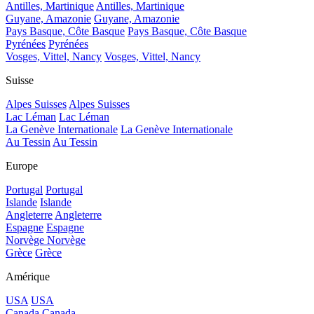
Antilles, Martinique
Antilles, Martinique
Guyane, Amazonie
Guyane, Amazonie
Pays Basque, Côte Basque
Pays Basque, Côte Basque
Pyrénées
Pyrénées
Vosges, Vittel, Nancy
Vosges, Vittel, Nancy
Suisse
Alpes Suisses
Alpes Suisses
Lac Léman
Lac Léman
La Genève Internationale
La Genève Internationale
Au Tessin
Au Tessin
Europe
Portugal
Portugal
Islande
Islande
Angleterre
Angleterre
Espagne
Espagne
Norvège
Norvège
Grèce
Grèce
Amérique
USA
USA
Canada
Canada