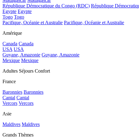
Madagascar
Madagascar
République Démocratique du Congo (RDC)
République Démocrati
Egypte
Egypte
Togo
Togo
Pacifique, Océanie et Australie
Pacifique, Océanie et Australie
Amérique
Canada
Canada
USA
USA
Guyane, Amazonie
Guyane, Amazonie
Mexique
Mexique
Adultes Séjours Confort
France
Baronnies
Baronnies
Cantal
Cantal
Vercors
Vercors
Asie
Maldives
Maldives
Grands Thèmes