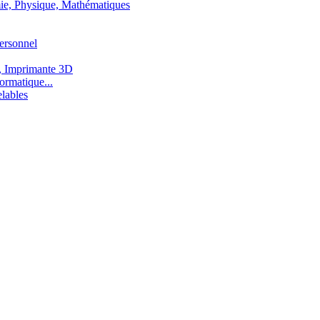
ie, Physique, Mathématiques
ersonnel
, Imprimante 3D
ormatique...
lables