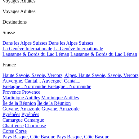
Voyages Adultes
Voyages Adultes
Destinations
Suisse
Dans les Alpes Suisses
Dans les Alpes Suisses
La Genève Internationale
La Genève Internationale
Lausanne & Bords du Lac Léman
Lausanne & Bords du Lac Léman
France
Haute-Savoie, Savoie, Vercors, Alpes,
Haute-Savoie, Savoie, Vercors
Auvergne, Cantal...
Auvergne, Cantal...
Bretagne - Normandie
Bretagne - Normandie
Provence
Provence
Martinique Antilles
Martinique Antilles
Île de la Réunion
Île de la Réunion
Guyane, Amazonie
Guyane, Amazonie
Pyrénées
Pyrénées
Camargue
Camargue
Chartreuse
Chartreuse
Corse
Corse
Pays Basque, Côte Basque
Pays Basque, Côte Basque