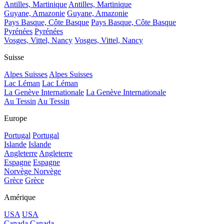
Antilles, Martinique
Antilles, Martinique
Guyane, Amazonie
Guyane, Amazonie
Pays Basque, Côte Basque
Pays Basque, Côte Basque
Pyrénées
Pyrénées
Vosges, Vittel, Nancy
Vosges, Vittel, Nancy
Suisse
Alpes Suisses
Alpes Suisses
Lac Léman
Lac Léman
La Genève Internationale
La Genève Internationale
Au Tessin
Au Tessin
Europe
Portugal
Portugal
Islande
Islande
Angleterre
Angleterre
Espagne
Espagne
Norvège
Norvège
Grèce
Grèce
Amérique
USA
USA
Canada
Canada