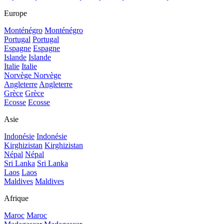
Europe
Monténégro
Monténégro
Portugal
Portugal
Espagne
Espagne
Islande
Islande
Italie
Italie
Norvège
Norvège
Angleterre
Angleterre
Grèce
Grèce
Ecosse
Ecosse
Asie
Indonésie
Indonésie
Kirghizistan
Kirghizistan
Népal
Népal
Sri Lanka
Sri Lanka
Laos
Laos
Maldives
Maldives
Afrique
Maroc
Maroc