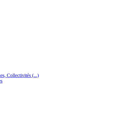
s, Collectivités (...)
es