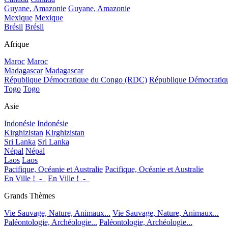
Guyane, Amazonie
Guyane, Amazonie
Mexique
Mexique
Brésil
Brésil
Afrique
Maroc
Maroc
Madagascar
Madagascar
République Démocratique du Congo (RDC)
République Démocrati
Togo
Togo
Asie
Indonésie
Indonésie
Kirghizistan
Kirghizistan
Sri Lanka
Sri Lanka
Népal
Népal
Laos
Laos
Pacifique, Océanie et Australie
Pacifique, Océanie et Australie
En Ville !_-_
En Ville !_-_
Grands Thèmes
Vie Sauvage, Nature, Animaux...
Vie Sauvage, Nature, Animaux...
Paléontologie, Archéologie...
Paléontologie, Archéologie...