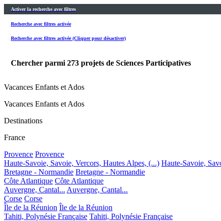
Activer la recherche avec filtres
Recherche avec filtres activée
Recherche avec filtres activée (Cliquer pour désactiver)
Chercher parmi
273
projets de Sciences Participatives
Vacances Enfants et Ados
Vacances Enfants et Ados
Destinations
France
Provence
Provence
Haute-Savoie, Savoie, Vercors, Hautes Alpes, (...)
Haute-Savoie, Savoi
Bretagne - Normandie
Bretagne - Normandie
Côte Atlantique
Côte Atlantique
Auvergne, Cantal...
Auvergne, Cantal...
Corse
Corse
Île de la Réunion
Île de la Réunion
Tahiti, Polynésie Française
Tahiti, Polynésie Française