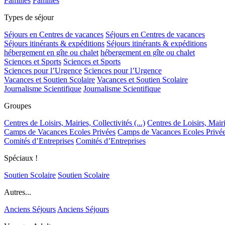
Familles
Familles
Types de séjour
Séjours en Centres de vacances
Séjours en Centres de vacances
Séjours itinérants & expéditions
Séjours itinérants & expéditions
hébergement en gîte ou chalet
hébergement en gîte ou chalet
Sciences et Sports
Sciences et Sports
Sciences pour l’Urgence
Sciences pour l’Urgence
Vacances et Soutien Scolaire
Vacances et Soutien Scolaire
Journalisme Scientifique
Journalisme Scientifique
Groupes
Centres de Loisirs, Mairies, Collectivités (...)
Centres de Loisirs, Mairie
Camps de Vacances Ecoles Privées
Camps de Vacances Ecoles Privé
Comités d’Entreprises
Comités d’Entreprises
Spéciaux !
Soutien Scolaire
Soutien Scolaire
Autres...
Anciens Séjours
Anciens Séjours