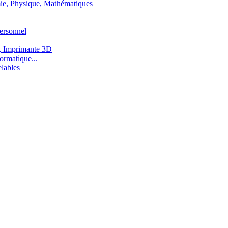
ie, Physique, Mathématiques
ersonnel
, Imprimante 3D
ormatique...
lables