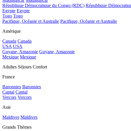
Madagascar
Madagascar
République Démocratique du Congo (RDC)
République Démocrati
Egypte
Egypte
Togo
Togo
Pacifique, Océanie et Australie
Pacifique, Océanie et Australie
Amérique
Canada
Canada
USA
USA
Guyane, Amazonie
Guyane, Amazonie
Mexique
Mexique
Adultes Séjours Confort
France
Baronnies
Baronnies
Cantal
Cantal
Vercors
Vercors
Asie
Maldives
Maldives
Grands Thèmes