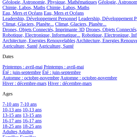
Géologie, Astronomie, Physique, Mathématiques
Géologie, Astronom
Chimie, Labos, Maths
Chimie, Labos, Maths
Eau, Mers et Océans
Eau, Mers et Océans
Leadership, Développement Personnel
Leadership, Développement P
Climat, Glaciers, Planète...
Climat, Glaciers, Planète...
Drones, Objets Connectés, Imprimante 3D
Drones, Objets Connectés
Robotique, Electronique, Informatique...
Robotique, Electronique, Inf
Architecture, Energies Renouvelables
Architecture, Energies Renouve
Agriculture, Santé
Agriculture, Santé
Dates
Printemps : avril-mai
Printemps : avril-mai
Été : juin-septembre
Été : juin-septembre
Automne : octobre-novembre
Automne : octobre-novembre
Hiver : décembre-mars
Hiver : décembre-mars
Ages
7-10 ans
7-10 ans
10-13 ans
10-13 ans
13-15 ans
13-15 ans
16-17 ans
16-17 ans
18-25 ans
18-25 ans
Adultes
Adultes