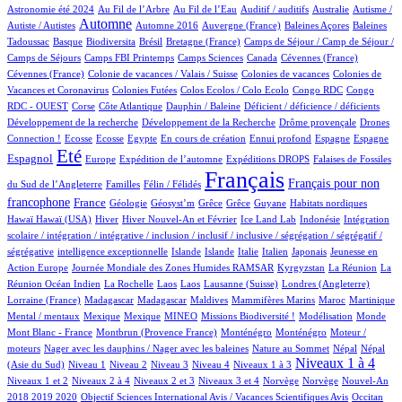
14/586
7/586
1/586
1/586
1/586
Astronomie été 2024
Au Fil de l’Arbre
Au Fil de l’Eau
Auditif / auditifs
Australie
Autisme /
265/586
4/586
4/586
1/586
2/586
Automne
Autiste / Autistes
Automne 2016
Auvergne (France)
Baleines Açores
Baleines
1/586
52/586
1/586
11/586
46/586
Tadoussac
Basque
Biodiversita
Brésil
Bretagne (France)
Camps de Séjour / Camp de Séjour /
2/586
4/586
4/586
2/586
1/586
Camps de Séjours
Camps FBI Printemps
Camps Sciences
Canada
Cévennes (France)
1/586
3/586
4/586
Cévennes (France)
Colonie de vacances / Valais / Suisse
Colonies de vacances
Colonies de
1/586
1/586
1/586
4/586
Vacances et Coronavirus
Colonies Futées
Colos Ecolos / Colo Ecolo
Congo RDC
Congo
1/586
12/586
1/586
1/586
1/586
RDC - OUEST
Corse
Côte Atlantique
Dauphin / Baleine
Déficient / déficience / déficients
1/586
1/586
12/586
Développement de la recherche
Développement de la Recherche
Drôme provençale
Drones
1/586
1/586
2/586
9/586
1/586
29/586
15/586
162/586
Connection !
Ecosse
Ecosse
Egypte
En cours de création
Ennui profond
Espagne
Espagne
428/586
10/586
67/586
107/586
3/586
Eté
Espagnol
Europe
Expédition de l’automne
Expéditions DROPS
Falaises de Fossiles
2/586
45/586
586/586
236/586
Français
Français pour non
du Sud de l’Angleterre
Familles
Félin / Félidés
180/586
21/586
1/586
1/586
1/586
1/586
3/586
1/586
francophone
France
Géologie
Géosyst’m
Grêce
Grêce
Guyane
Habitats nordiques
1/586
109/586
18/586
6/586
1/586
1/586
Hawaï
Hawaï (USA)
Hiver
Hiver Nouvel-An et Février
Ice Land Lab
Indonésie
Intégration
scolaire / intégration / intégrative / inclusion / inclusif / inclusive / ségrégation / ségrégatif /
1/586
7/586
6/586
1/586
34/586
4/586
2/586
ségrégative
intelligence exceptionnelle
Islande
Islande
Italie
Italien
Japonais
Jeunesse en
5/586
46/586
6/586
5/586
Action Europe
Journée Mondiale des Zones Humides RAMSAR
Kyrgyzstan
La Réunion
La
1/586
1/586
1/586
2/586
64/586
1/586
Réunion Océan Indien
La Rochelle
Laos
Laos
Lausanne (Suisse)
Londres (Angleterre)
4/586
4/586
1/586
1/586
4/586
13/586
1/586
Lorraine (France)
Madagascar
Madagascar
Maldives
Mammifères Marins
Maroc
Martinique
1/586
1/586
14/586
23/586
1/586
3/586
1/586
Mental / mentaux
Mexique
Mexique
MINEO
Missions Biodiversité !
Modélisation
Monde
5/586
4/586
4/586
1/586
Mont Blanc - France
Montbrun (Provence France)
Monténégro
Monténégro
Moteur /
1/586
2/586
7/586
7/586
moteurs
Nager avec les dauphins / Nager avec les baleines
Nature au Sommet
Népal
Népal
8/586
9/586
7/586
57/586
52/586
270/586
9/586
Niveaux 1 à 4
(Asie du Sud)
Niveau 1
Niveau 2
Niveau 3
Niveau 4
Niveaux 1 à 3
41/586
5/586
109/586
2/586
2/586
15/586
Niveaux 1 et 2
Niveaux 2 à 4
Niveaux 2 et 3
Niveaux 3 et 4
Norvège
Norvège
Nouvel-An
1/586
6/586
81/586
2018 2019 2020
Objectif Sciences International Avis / Vacances Scientifiques Avis
Occitan