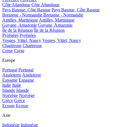
Côte Atlantique
Côte Atlantique
Pays Basque, Côte Basque
Pays Basque, Côte Basque
Bretagne - Normandie
Bretagne - Normandie
Antilles, Martinique
Antilles, Martinique
Guyane, Amazonie
Guyane, Amazonie
Île de la Réunion
Île de la Réunion
Pyrénées
Pyrénées
Vosges, Vittel, Nancy
Vosges, Vittel, Nancy
Chartreuse
Chartreuse
Corse
Corse
Europe
Portugal
Portugal
Angleterre
Angleterre
Espagne
Espagne
Italie
Italie
Islande
Islande
Norvège
Norvège
Grèce
Grèce
Ecosse
Ecosse
Asie
Indonésie
Indonésie