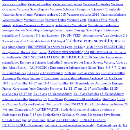
1/586
1/586
2/586
1/586
Vacances Insolites
Vacances insolites
Vacances Intelligentes
Vacances Originales
Vacances
2/586
Originales
Vacances Scientifiques / Vacances Sciences / Camps de Sciences / Colonies de
1/586
1/586
1/586
1/586
Vacances Scientifiques
Vacances scolaires 2015
Vacances scolaires 2016
Vacances solidaires
1/586
1/586
1/586
1/586
1/586
Vacances Sport
Vacances utiles
Vacances Utiles
Vacances voile
Vacances Voile
Visuel /
2/586
1/586
1/586
40/586
visuels
Volcans Vacances de Printemps
Volontaire / Volontariat
Volontariat / Volontaire
2/586
77/586
Voyages Plongée Scientifique
Voyages Scientifiques / Voyage Scientifique
1 éducateur
4/586
3/586
8/586
207/586
21/586
4/586
FR
scientifique
1 formateur
0-6 ans
facebook
UNIVERS : Astronomie et Astrophysique
2 à
346/586
8/586
2 éducateurs scientifiques
3 encadrants dont 1 népalais issu de OSI Népal
3-6
66/586
26/586
8/586
ans
Alpes (Suisse)
BIODIVERSITA : Suivi du Lynx, du Loup, et de l’Ours
PERCEPTION :
1/586
158/586
37/586
3 éducateurs scientifiques
Écosystèmes, Rivière, Eau
twitter
BIODIVERSITA : Suivi de
44/586
1/586
27/586
la Biodiversité
INFO SPECIALE ECLIPSE DE SOLEIL ÉTÉ 2026
Youtube
4 éducateurs
1/586
1/586
16/586
3/586
9/586
scientifiques
Ecriture et Sciences
LinkedIn
5
Acores (voile)
Haute-Savoie, Vercors, Alpes du
42/586
2/586
4/586
1/586
19/586
47/586
9/586
43/586
Sud, Mont Blanc,...
PALEOZOIC : Dinosaures et Paléontologie
Suisse
Togo
6
6
7
7-12 ans
2/586
30/586
24/586
1/586
7/586
1/586
7-12 ans/Familles
7-17 ans
7-17 ans/Familles
7-18 ans
7-25 ans/Adultes
7-25 ans/Familles
1/586
1/586
38/586
1/586
3/586
52/586
2/586
2/586
Amazonie
Belgique
Vercors
8
Chartreuse
Sicile et îles Eoliennes (Volcans)
10
10-15 ans
4/586
9/586
4/586
48/586
44/586
6/586
10-15 ans/Familles
10-17 ans
10-17 ans/Familles
10-18 ans/Adultes
Astronomie
Espagne
53/586
116/586
248/586
17/586
3/586
1/586
12
France
Kyrgyzstan (Asie Centrale)
Provence
12-17 ans
12-17 ans/Familles
12-25
80/586
7/586
23/586
5/586
1/586
1/586
ans/Adultes
13-17 ans
13-18 ans
13-18 ans/Adultes
13-18 ans/Familles
13-25 ans/Adultes
2/586
119/586
20/586
33/586
56/586
3/586
2/586
13-25 ans/Familles
Auvergne
15
15 - 20 ans
Pyrénées
16-18 ans/Adultes
16-25 ans
16-25
3/586
7/586
50/586
52/586
148/586
ans/Adultes
16-25 ans/Familles
18-25 ans/Adultes
OSI PANTHERA : Panthère des Neiges
20
2/586
127/586
6/586
7-9 ans
EN
Camargue
WATER WATCH : Etude de la qualité chimique physique et
12/586
17/586
22/586
écologique de l’eau
7-17 ans
ExplorEarth : Géologie, Volcans, Montagnes
Pays Basque,
12/586
3/586
86/586
Golf de Gascogne
Alpes du Sud
Biologie de l’Évolution
RENCONTRES DE
2/586
7/586
73/586
L’EXCELLENCE : Formation pratique à l’excellence et au leadership
Mathématiques
30
10-
39/586
128/586
49/586
3/586
336/586