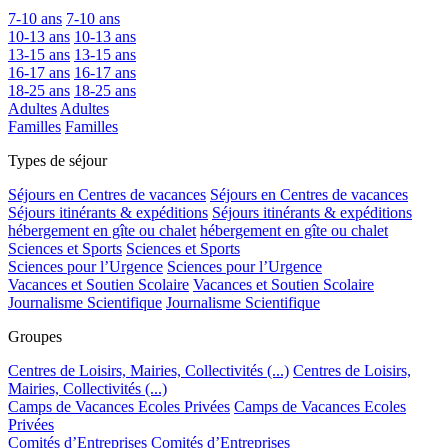
7-10 ans
7-10 ans
10-13 ans
10-13 ans
13-15 ans
13-15 ans
16-17 ans
16-17 ans
18-25 ans
18-25 ans
Adultes
Adultes
Familles
Familles
Types de séjour
Séjours en Centres de vacances
Séjours en Centres de vacances
Séjours itinérants & expéditions
Séjours itinérants & expéditions
hébergement en gîte ou chalet
hébergement en gîte ou chalet
Sciences et Sports
Sciences et Sports
Sciences pour l’Urgence
Sciences pour l’Urgence
Vacances et Soutien Scolaire
Vacances et Soutien Scolaire
Journalisme Scientifique
Journalisme Scientifique
Groupes
Centres de Loisirs, Mairies, Collectivités (...)
Centres de Loisirs,
Mairies, Collectivités (...)
Camps de Vacances Ecoles Privées
Camps de Vacances Ecoles
Privées
Comités d’Entreprises
Comités d’Entreprises