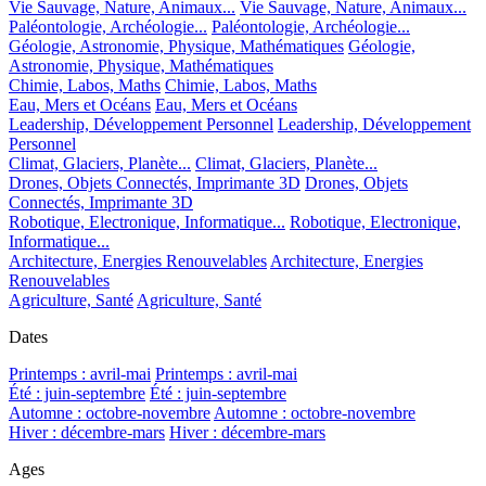
Vie Sauvage, Nature, Animaux...
Vie Sauvage, Nature, Animaux...
Paléontologie, Archéologie...
Paléontologie, Archéologie...
Géologie, Astronomie, Physique, Mathématiques
Géologie,
Astronomie, Physique, Mathématiques
Chimie, Labos, Maths
Chimie, Labos, Maths
Eau, Mers et Océans
Eau, Mers et Océans
Leadership, Développement Personnel
Leadership, Développement
Personnel
Climat, Glaciers, Planète...
Climat, Glaciers, Planète...
Drones, Objets Connectés, Imprimante 3D
Drones, Objets
Connectés, Imprimante 3D
Robotique, Electronique, Informatique...
Robotique, Electronique,
Informatique...
Architecture, Energies Renouvelables
Architecture, Energies
Renouvelables
Agriculture, Santé
Agriculture, Santé
Dates
Printemps : avril-mai
Printemps : avril-mai
Été : juin-septembre
Été : juin-septembre
Automne : octobre-novembre
Automne : octobre-novembre
Hiver : décembre-mars
Hiver : décembre-mars
Ages