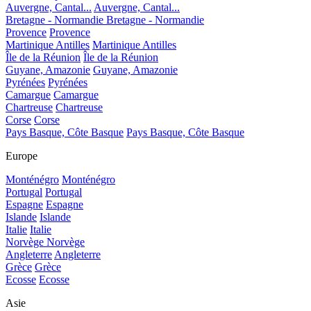
Auvergne, Cantal...
Auvergne, Cantal...
Bretagne - Normandie
Bretagne - Normandie
Provence
Provence
Martinique Antilles
Martinique Antilles
Île de la Réunion
Île de la Réunion
Guyane, Amazonie
Guyane, Amazonie
Pyrénées
Pyrénées
Camargue
Camargue
Chartreuse
Chartreuse
Corse
Corse
Pays Basque, Côte Basque
Pays Basque, Côte Basque
Europe
Monténégro
Monténégro
Portugal
Portugal
Espagne
Espagne
Islande
Islande
Italie
Italie
Norvège
Norvège
Angleterre
Angleterre
Grèce
Grèce
Ecosse
Ecosse
Asie