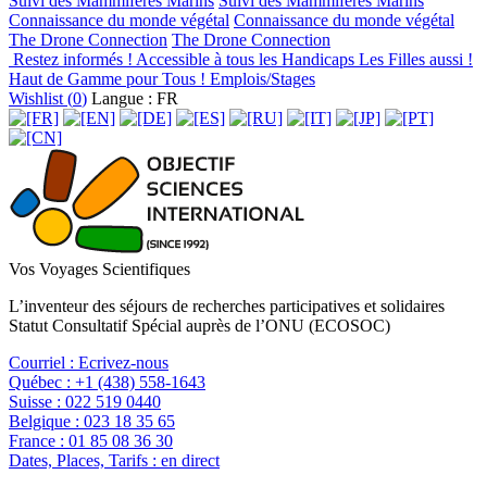
Suivi des Mammifères Marins
Suivi des Mammifères Marins
Connaissance du monde végétal
Connaissance du monde végétal
The Drone Connection
The Drone Connection
Restez informés !
Accessible à tous les Handicaps
Les Filles aussi !
Haut de Gamme pour Tous !
Emplois/Stages
Wishlist (
0
)
Langue : FR
Vos Voyages Scientifiques
L’inventeur des séjours de recherches participatives et solidaires
Statut Consultatif Spécial auprès de l’ONU (ECOSOC)
Courriel :
Ecrivez-nous
Québec :
+1 (438) 558-1643
Suisse :
022 519 0440
Belgique :
023 18 35 65
France :
01 85 08 36 30
Dates, Places, Tarifs :
en direct