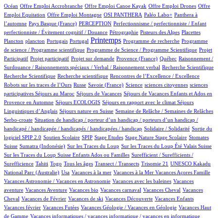
1/586
1/586
1/586
1/586
Océan
Offre Emploi Accrobranche
Offre Emploi Canoe Kayak
Offre Emploi Drones
Offre
1/586
50/586
42/586
49/586
Emploi Equitation
Offre Emploi Montagne
OSI PANTHERA
Paléo Labo+
Panthera à
3/586
26/586
1/586
l’automne
Pays Basque (France)
PERCEPTION
Perfectionnisme / perfectionniste / Enfant
1/586
8/586
3/586
1/586
perfectionniste / Évitement cognitif / Douance
Pétrographie
Pisteurs des Alpes
Placettes
1/586
8/586
1/586
264/586
1/586
1/586
Printemps
Plancton
plancton
Portugais
Portugal
Programme de recherche
Programme
2/586
1/586
de science / Programme scientifique
Programme de Science / Programme Scientifique
Projet
1/586
12/586
37/586
3/586
1/586
Participatif
Projet participatif
Projet sur demande
Provence (France)
Québec
Raisonnement /
1/586
1/586
Surdouance / Raisonnements spéciaux / Verbal / Raisonnement verbal
Recherche Scientifique
1/586
1/586
3/586
Recherche Scientifique
Recherche scientifique
Rencontres de l’Excellence / Excellence
46/586
3/586
2/586
1/586
1/586
Robots sur les traces de l’Ours
Russe
Savoie (France)
Science
sciences citoyennes
sciences
1/586
45/586
29/586
participatives
Séjours au Maroc
Séjours de Vacances
Séjours de Vacances Enfants et Ados en
3/586
11/586
70/586
Provence en Automne
Séjours ECOLOGIS
Séjours en rapport avec le climat
Séjours
8/586
45/586
4/586
Linguistiques d’Anglais
Séjours nature en Suisse
Semaine de Relâche / Semaines de Relâches
1/586
Serbo-croate
Situation de handicap / porteur d’un handicap / porteurs d’un handicap /
2/586
3/586
handicapé / handicapée / handicapés / handicapées / handicap
Solidaire / Solidarité
Sortie du
25/586
3/586
1/586
1/586
2/586
1/586
87/586
logiciel SPIP 2.0
Soutien Scolaire
SPIP
Stage Etudes
Stage Nature
Stage Scolaire
Stomates
10/586
2/586
4/586
3/586
Suisse
Sumatra (Indonésie)
Sur les Traces du Loup
Sur les Traces du Loup Été Valais Suisse
1/586
Sur les Traces du Loup Suisse Enfants Ados ou Familles
Surefficient / Surefficients /
11/586
6/586
10/586
45/586
1/586
1/586
Surefficience
Tahiti
Togo
Tous les âges
Transect / Transects
Trisomie 21
UNESCO Kakadu
5/586
1/586
1/586
1/586
17/586
National Parc (Australie)
Usa
Vacances à la mer
Vacances à la Mer
Vacances Açores Famille
1/586
1/586
Vacances Astronomie / Vacances en Astronomie
Vacances avec les baleines
Vacances
2/586
1/586
1/586
51/586
1/586
aventure
Vacances Aventure
Vacances bio
Vacances carnaval
Vacances Cheval
Vacances
17/586
1/586
1/586
16/586
1/586
Cheval
Vacances de Février
Vacances de ski
Vacances Découverte
Vacances Enfants
2/586
9/586
1/586
Vacances février
Vacances Futées
Vacances Géologie / Vacances en Géologie
Vacances Haut
1/586
1/586
de Gamme
Vacances informatiques / vacances informatique / vacances en informatique