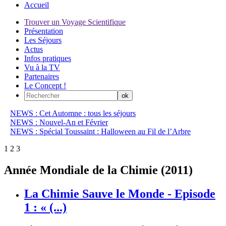
Accueil
Trouver un Voyage Scientifique
Présentation
Les Séjours
Actus
Infos pratiques
Vu à la TV
Partenaires
Le Concept !
NEWS : Cet Automne : tous les séjours
NEWS : Nouvel-An et Février
NEWS : Spécial Toussaint : Halloween au Fil de l’Arbre
1
2
3
Année Mondiale de la Chimie (2011)
La Chimie Sauve le Monde - Episode
1 : « (...)