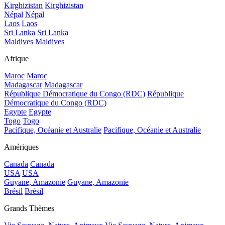
Kirghizistan
Kirghizistan
Népal
Népal
Laos
Laos
Sri Lanka
Sri Lanka
Maldives
Maldives
Afrique
Maroc
Maroc
Madagascar
Madagascar
République Démocratique du Congo (RDC)
République
Démocratique du Congo (RDC)
Egypte
Egypte
Togo
Togo
Pacifique, Océanie et Australie
Pacifique, Océanie et Australie
Amériques
Canada
Canada
USA
USA
Guyane, Amazonie
Guyane, Amazonie
Brésil
Brésil
Grands Thèmes