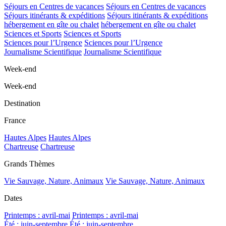
Séjours en Centres de vacances
Séjours en Centres de vacances
Séjours itinérants & expéditions
Séjours itinérants & expéditions
hébergement en gîte ou chalet
hébergement en gîte ou chalet
Sciences et Sports
Sciences et Sports
Sciences pour l’Urgence
Sciences pour l’Urgence
Journalisme Scientifique
Journalisme Scientifique
Week-end
Week-end
Destination
France
Hautes Alpes
Hautes Alpes
Chartreuse
Chartreuse
Grands Thèmes
Vie Sauvage, Nature, Animaux
Vie Sauvage, Nature, Animaux
Dates
Printemps : avril-mai
Printemps : avril-mai
Été : juin-septembre
Été : juin-septembre