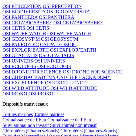
OSI PERCEPTION
OSI PERCEPTION
OSI BIODIVERSITA
OSI BIODIVERSITA
OSI PANTHERA
OSI PANTHERA
OSI CETA’BIOSPHERE
OSI CETA’BIOSPHERE
OSI CETIS
OSI CETIS
OSI WATER WATCH
OSI WATER WATCH
OSI GEOSYST’M
OSI GEOSYST’M
OSI PALEOZOIC
OSI PALEOZOIC
OSI EXPLOR’EARTH
OSI EXPLOR’EARTH
OSI GLACIALIS
OSI GLACIALIS
OSI UNIVERS
OSI UNIVERS
OSI ECOLOGIS
OSI ECOLOGIS
OSI DRONE FOR SCIENCE
OSI DRONE FOR SCIENCE
OSI CHIP HACKADEMY
OSI CHIP HACKADEMY
OSI EXCELLENCE
OSI EXCELLENCE
OSI WILD ATTITUDE
OSI WILD ATTITUDE
OSI IROKO
OSI IROKO
Dispositifs transversaux
Tortues marines
Tortues marines
Connaissance de l’Eau
Connaissance de l’Eau
Suivi animal non invasif
Suivi animal non invasif
Chiroptères (Chauves-Souris)
Chiroptères (Chauves-Souris)