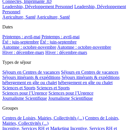
Connectés, Imprimante 3D
Leadership, Développement Personnel
Leadership, Développement
Personnel
Agriculture, Santé
Agriculture, Santé
Dates
Printemps : avril-mai
Printemps : avril-mai
Été : juin-septembre
Été : juin-septembre
Automne : octobre-novembre
Automne : octobre-novembre
Hiver : décembre-mars
Hiver : décembre-mars
Types de séjour
Séjours en Centres de vacances
Séjours en Centres de vacances
Séjours itinérants & expéditions
Séjours itinérants & expéditions
hébergement en gîte ou chalet
hébergement en gîte ou chalet
Sciences et Sports
Sciences et Sports
Sciences pour l’Urgence
Sciences pour l’Urgence
Journalisme Scientifique
Journalisme Scientifique
Groupes
Centres de Loisirs, Mairies, Collectivités (...)
Centres de Loisirs,
Mairies, Collectivités (...)
Incentive, Services RH et Marketing
Incentive, Services RH et