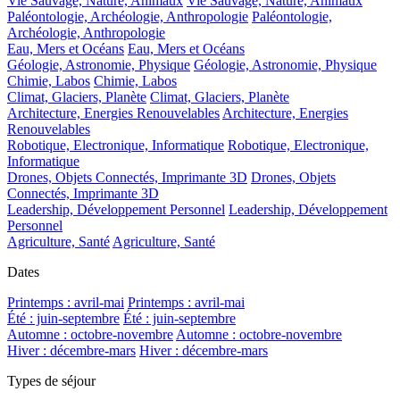
Vie Sauvage, Nature, Animaux
Vie Sauvage, Nature, Animaux
Paléontologie, Archéologie, Anthropologie
Paléontologie,
Archéologie, Anthropologie
Eau, Mers et Océans
Eau, Mers et Océans
Géologie, Astronomie, Physique
Géologie, Astronomie, Physique
Chimie, Labos
Chimie, Labos
Climat, Glaciers, Planète
Climat, Glaciers, Planète
Architecture, Energies Renouvelables
Architecture, Energies
Renouvelables
Robotique, Electronique, Informatique
Robotique, Electronique,
Informatique
Drones, Objets Connectés, Imprimante 3D
Drones, Objets
Connectés, Imprimante 3D
Leadership, Développement Personnel
Leadership, Développement
Personnel
Agriculture, Santé
Agriculture, Santé
Dates
Printemps : avril-mai
Printemps : avril-mai
Été : juin-septembre
Été : juin-septembre
Automne : octobre-novembre
Automne : octobre-novembre
Hiver : décembre-mars
Hiver : décembre-mars
Types de séjour