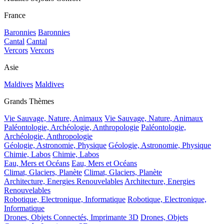
France
Baronnies
Baronnies
Cantal
Cantal
Vercors
Vercors
Asie
Maldives
Maldives
Grands Thèmes
Vie Sauvage, Nature, Animaux
Vie Sauvage, Nature, Animaux
Paléontologie, Archéologie, Anthropologie
Paléontologie,
Archéologie, Anthropologie
Géologie, Astronomie, Physique
Géologie, Astronomie, Physique
Chimie, Labos
Chimie, Labos
Eau, Mers et Océans
Eau, Mers et Océans
Climat, Glaciers, Planète
Climat, Glaciers, Planète
Architecture, Energies Renouvelables
Architecture, Energies
Renouvelables
Robotique, Electronique, Informatique
Robotique, Electronique,
Informatique
Drones, Objets Connectés, Imprimante 3D
Drones, Objets