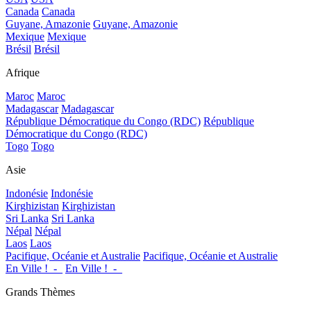
Canada
Canada
Guyane, Amazonie
Guyane, Amazonie
Mexique
Mexique
Brésil
Brésil
Afrique
Maroc
Maroc
Madagascar
Madagascar
République Démocratique du Congo (RDC)
République
Démocratique du Congo (RDC)
Togo
Togo
Asie
Indonésie
Indonésie
Kirghizistan
Kirghizistan
Sri Lanka
Sri Lanka
Népal
Népal
Laos
Laos
Pacifique, Océanie et Australie
Pacifique, Océanie et Australie
En Ville !_-_
En Ville !_-_
Grands Thèmes