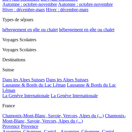
Automne : octobre-novembre
Automne : octobre-novembre
Hiver : décembre-mars
Hiver : décembre-mars
Types de séjours
hébergement en gîte ou chalet
hébergement en gîte ou chalet
Voyages Scolaires
Voyages Scolaires
Destinations
Suisse
Dans les Alpes Suisses
Dans les Alpes Suisses
Lausanne & Bords du Lac Léman
Lausanne & Bords du Lac
Léman
La Genève Internationale
La Genève Internationale
France
Chamonix-Mont-Blanc, Savoie, Vercors, Alpes du (...)
Chamonix-
Mont-Blanc, Savoie, Vercors, Alpes du (...)
Provence
Provence
Auvergne, Cévennes, Cantal...
Auvergne, Cévennes, Cantal...