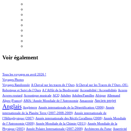
Voir également
40/586
92/586
Tous les voyages en avril 2026 !
71/586
Voyages Photos
4/586
4/586
Voyages Randonnée
A Cheval sur les traces de l’Ours
A Cheval sur les Traces de l’Ours -OU-
2/586
1/586
2/586
1/586
Robotique et Suivi de l’Ours
A l’Affût de la Biodiversité
Accessibilité / Accessibilités
Acores
2/586
45/586
19/586
15/586
4/586
28/586
20/586
Açores routard
Acoustique musicale
ACQ
Adultes
Adultes/Familles
Afrique
Allemand
12/586
2/586
190/586
456/586
Ancien projet
Alpes (France)
AMA / Année Mondiale de l’Astronomie
Amazonie
Anglais
67/586
6/586
13/586
Angleterre
Année internationale de la Désertification (2006)
Année
4/586
internationale de la Planète Terre (2007-2008-2009)
Année internationale de
1/586
12/586
l’Héliophysique (2007)
Année internationale des Récifs Coralliens (2008)
Année Mondiale
2/586
14/586
de l’Astronomie (2009)
Année Mondiale de la Chimie (2011)
Année Mondiale de la
5/586
2/586
1/586
17/586
Physique (2005)
Année Polaire Internationale (2007-2008)
Architectes du Futur
Assertivité