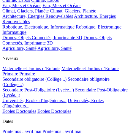
Chimie, Labos
Chimie, Labos
Eau, Mers et Océans
Eau, Mers et Océans
Climat, Glaciers, Planète
Climat, Glaciers, Planète
Architecture, Energies Renouvelables
Architecture, Energies
Renouvelables
Robotique, Electronique, Informatique
Robotique, Electronique,
Informatique
Drones, Objets Connectés, Imprimante 3D
Drones, Objets
Connectés, Imprimante 3D
Agriculture, Santé
Agriculture, Santé
Niveaux
Maternelle et Jardins d’Enfants
Maternelle et Jardins d’Enfants
Primaire
Primaire
Secondaire obligatoire (Collège...)
Secondaire obligatoire
(Collège...)
Secondaire Post-Obligatoire (Lycée...)
Secondaire Post-Obligatoire
(Lycée...)
Universités, Ecoles d’Ingénieurs...
Universités, Ecoles
d’Ingénieurs...
Ecoles Doctorales
Ecoles Doctorales
Dates
Printemps : avril-mai
Printemps : avril-mai