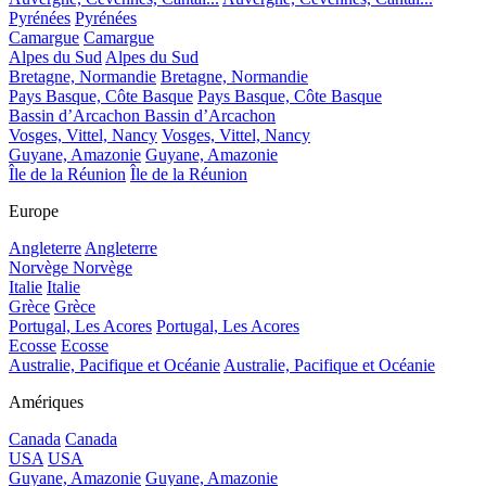
Pyrénées
Pyrénées
Camargue
Camargue
Alpes du Sud
Alpes du Sud
Bretagne, Normandie
Bretagne, Normandie
Pays Basque, Côte Basque
Pays Basque, Côte Basque
Bassin d’Arcachon
Bassin d’Arcachon
Vosges, Vittel, Nancy
Vosges, Vittel, Nancy
Guyane, Amazonie
Guyane, Amazonie
Île de la Réunion
Île de la Réunion
Europe
Angleterre
Angleterre
Norvège
Norvège
Italie
Italie
Grèce
Grèce
Portugal, Les Acores
Portugal, Les Acores
Ecosse
Ecosse
Australie, Pacifique et Océanie
Australie, Pacifique et Océanie
Amériques
Canada
Canada
USA
USA
Guyane, Amazonie
Guyane, Amazonie