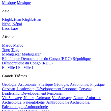
Mexique
Mexique
Asie
Kirghizistan
Kirghizistan
Népal
Népal
Laos
Laos
Afrique
Maroc
Maroc
Togo
Togo
Madagascar
Madagascar
République Démocratique du Congo (RDC)
République
Démocratique du Congo (RDC)
En Ville !
En Ville !
Grands Thèmes
Géologie, Astronomie, Physique
Géologie, Astronomie, Physique
Cerveau, Leadership, Développement Personnel
Cerveau,
Leadership, Développement Personnel
Vie Sauvage, Nature, Animaux
Vie Sauvage, Nature, Animaux
Archéologie, Paléontologie, Anthropologie
Archéologie,
Paléontologie, Anthropologie