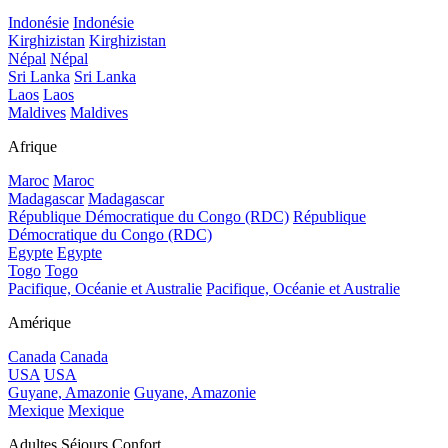
Indonésie
Indonésie
Kirghizistan
Kirghizistan
Népal
Népal
Sri Lanka
Sri Lanka
Laos
Laos
Maldives
Maldives
Afrique
Maroc
Maroc
Madagascar
Madagascar
République Démocratique du Congo (RDC)
République
Démocratique du Congo (RDC)
Egypte
Egypte
Togo
Togo
Pacifique, Océanie et Australie
Pacifique, Océanie et Australie
Amérique
Canada
Canada
USA
USA
Guyane, Amazonie
Guyane, Amazonie
Mexique
Mexique
Adultes Séjours Confort