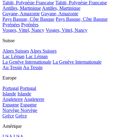
Tahiti, Polynésie Française
Tahiti, Polynésie Française
Antilles, Martinique
Antilles, Martinique
Guyane, Amazonie
Guyane, Amazonie
Pays Basque, Côte Basque
Pays Basque, Côte Basque
Pyrénées
Pyrénées
Vosges, Vittel, Nancy
Vosges, Vittel, Nancy
Suisse
Alpes Suisses
Alpes Suisses
Lac Léman
Lac Léman
La Genève Internationale
La Genève Internationale
Au Tessin
Au Tessin
Europe
Portugal
Portugal
Islande
Islande
Angleterre
Angleterre
Espagne
Espagne
Norvège
Norvège
Grèce
Grèce
Amérique
USA
USA