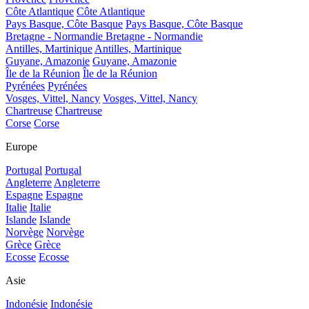
Côte Atlantique
Côte Atlantique
Pays Basque, Côte Basque
Pays Basque, Côte Basque
Bretagne - Normandie
Bretagne - Normandie
Antilles, Martinique
Antilles, Martinique
Guyane, Amazonie
Guyane, Amazonie
Île de la Réunion
Île de la Réunion
Pyrénées
Pyrénées
Vosges, Vittel, Nancy
Vosges, Vittel, Nancy
Chartreuse
Chartreuse
Corse
Corse
Europe
Portugal
Portugal
Angleterre
Angleterre
Espagne
Espagne
Italie
Italie
Islande
Islande
Norvège
Norvège
Grèce
Grèce
Ecosse
Ecosse
Asie
Indonésie
Indonésie