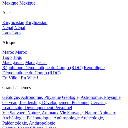
Mexique
Mexique
Asie
Kirghizistan
Kirghizistan
Népal
Népal
Laos
Laos
Afrique
Maroc
Maroc
Togo
Togo
Madagascar
Madagascar
République Démocratique du Congo (RDC)
République
Démocratique du Congo (RDC)
En Ville !
En Ville !
Grands Thèmes
Géologie, Astronomie, Physique
Géologie, Astronomie, Physique
Cerveau, Leadership, Développement Personnel
Cerveau,
Leadership, Développement Personnel
Vie Sauvage, Nature, Animaux
Vie Sauvage, Nature, Animaux
Archéologie, Paléontologie, Anthropologie
Archéologie,
Paléontologie, Anthropologie