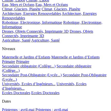
Chimie, Labos
Chimie, Labos
Eau, Mers et Océans
Eau, Mers et Océans
Climat, Glaciers, Planète
Climat, Glaciers, Planète
Architecture, Energies Renouvelables
Architecture, Energies
Renouvelables
Robotique, Electronique, Informatique
Robotique, Electronique,
Informatique
Drones, Objets Connectés, Imprimante 3D
Drones, Objets
Connectés, Imprimante 3D
Agriculture, Santé
Agriculture, Santé
Niveaux
Maternelle et Jardins d’Enfants
Maternelle et Jardins d’Enfants
Primaire
Primaire
Secondaire obligatoire (Collège...)
Secondaire obligatoire
(Collège...)
Secondaire Post-Obligatoire (Lycée...)
Secondaire Post-Obligatoire
(Lycée...)
Universités, Ecoles d’Ingénieurs...
Universités, Ecoles
d’Ingénieurs...
Ecoles Doctorales
Ecoles Doctorales
Dates
Printemps : avril-mai
Printemps : avril-mai