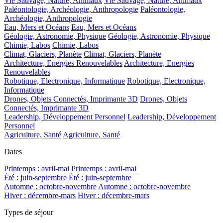
Vie Sauvage, Nature, Animaux
Vie Sauvage, Nature, Animaux
Paléontologie, Archéologie, Anthropologie
Paléontologie,
Archéologie, Anthropologie
Eau, Mers et Océans
Eau, Mers et Océans
Géologie, Astronomie, Physique
Géologie, Astronomie, Physique
Chimie, Labos
Chimie, Labos
Climat, Glaciers, Planète
Climat, Glaciers, Planète
Architecture, Energies Renouvelables
Architecture, Energies
Renouvelables
Robotique, Electronique, Informatique
Robotique, Electronique,
Informatique
Drones, Objets Connectés, Imprimante 3D
Drones, Objets
Connectés, Imprimante 3D
Leadership, Développement Personnel
Leadership, Développement
Personnel
Agriculture, Santé
Agriculture, Santé
Dates
Printemps : avril-mai
Printemps : avril-mai
Été : juin-septembre
Été : juin-septembre
Automne : octobre-novembre
Automne : octobre-novembre
Hiver : décembre-mars
Hiver : décembre-mars
Types de séjour