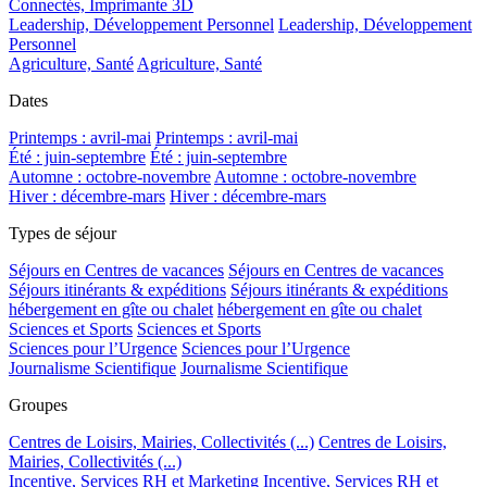
Connectés, Imprimante 3D
Leadership, Développement Personnel
Leadership, Développement
Personnel
Agriculture, Santé
Agriculture, Santé
Dates
Printemps : avril-mai
Printemps : avril-mai
Été : juin-septembre
Été : juin-septembre
Automne : octobre-novembre
Automne : octobre-novembre
Hiver : décembre-mars
Hiver : décembre-mars
Types de séjour
Séjours en Centres de vacances
Séjours en Centres de vacances
Séjours itinérants & expéditions
Séjours itinérants & expéditions
hébergement en gîte ou chalet
hébergement en gîte ou chalet
Sciences et Sports
Sciences et Sports
Sciences pour l’Urgence
Sciences pour l’Urgence
Journalisme Scientifique
Journalisme Scientifique
Groupes
Centres de Loisirs, Mairies, Collectivités (...)
Centres de Loisirs,
Mairies, Collectivités (...)
Incentive, Services RH et Marketing
Incentive, Services RH et