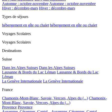
Automne : octobre-novembre
Automne : octobre-novembre
Hiver : décembre-mars
Hiver : décembre-mars
Types de séjours
hébergement en gîte ou chalet
hébergement en gîte ou chalet
Voyages Scolaires
Voyages Scolaires
Destinations
Suisse
Dans les Alpes Suisses
Dans les Alpes Suisses
Lausanne & Bords du Lac Léman
Lausanne & Bords du Lac
Léman
La Genève Internationale
La Genève Internationale
France
Chamonix-Mont-Blanc, Savoie, Vercors, Alpes du (...)
Chamonix-
Mont-Blanc, Savoie, Vercors, Alpes du (...)
Provence
Provence
Auvergne, Cévennes, Cantal...
Auvergne, Cévennes, Cantal...