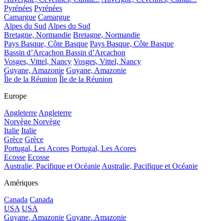
Pyrénées
Pyrénées
Camargue
Camargue
Alpes du Sud
Alpes du Sud
Bretagne, Normandie
Bretagne, Normandie
Pays Basque, Côte Basque
Pays Basque, Côte Basque
Bassin d’Arcachon
Bassin d’Arcachon
Vosges, Vittel, Nancy
Vosges, Vittel, Nancy
Guyane, Amazonie
Guyane, Amazonie
Île de la Réunion
Île de la Réunion
Europe
Angleterre
Angleterre
Norvège
Norvège
Italie
Italie
Grèce
Grèce
Portugal, Les Acores
Portugal, Les Acores
Ecosse
Ecosse
Australie, Pacifique et Océanie
Australie, Pacifique et Océanie
Amériques
Canada
Canada
USA
USA
Guyane, Amazonie
Guyane, Amazonie