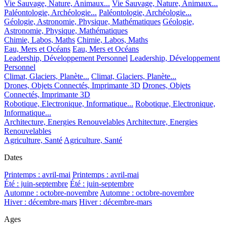
Vie Sauvage, Nature, Animaux...
Vie Sauvage, Nature, Animaux...
Paléontologie, Archéologie...
Paléontologie, Archéologie...
Géologie, Astronomie, Physique, Mathématiques
Géologie,
Astronomie, Physique, Mathématiques
Chimie, Labos, Maths
Chimie, Labos, Maths
Eau, Mers et Océans
Eau, Mers et Océans
Leadership, Développement Personnel
Leadership, Développement
Personnel
Climat, Glaciers, Planète...
Climat, Glaciers, Planète...
Drones, Objets Connectés, Imprimante 3D
Drones, Objets
Connectés, Imprimante 3D
Robotique, Electronique, Informatique...
Robotique, Electronique,
Informatique...
Architecture, Energies Renouvelables
Architecture, Energies
Renouvelables
Agriculture, Santé
Agriculture, Santé
Dates
Printemps : avril-mai
Printemps : avril-mai
Été : juin-septembre
Été : juin-septembre
Automne : octobre-novembre
Automne : octobre-novembre
Hiver : décembre-mars
Hiver : décembre-mars
Ages