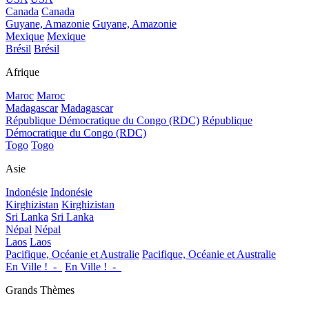
Canada
Canada
Guyane, Amazonie
Guyane, Amazonie
Mexique
Mexique
Brésil
Brésil
Afrique
Maroc
Maroc
Madagascar
Madagascar
République Démocratique du Congo (RDC)
République
Démocratique du Congo (RDC)
Togo
Togo
Asie
Indonésie
Indonésie
Kirghizistan
Kirghizistan
Sri Lanka
Sri Lanka
Népal
Népal
Laos
Laos
Pacifique, Océanie et Australie
Pacifique, Océanie et Australie
En Ville !_-_
En Ville !_-_
Grands Thèmes