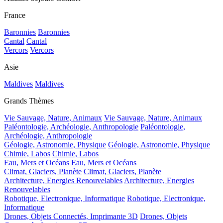
France
Baronnies
Baronnies
Cantal
Cantal
Vercors
Vercors
Asie
Maldives
Maldives
Grands Thèmes
Vie Sauvage, Nature, Animaux
Vie Sauvage, Nature, Animaux
Paléontologie, Archéologie, Anthropologie
Paléontologie,
Archéologie, Anthropologie
Géologie, Astronomie, Physique
Géologie, Astronomie, Physique
Chimie, Labos
Chimie, Labos
Eau, Mers et Océans
Eau, Mers et Océans
Climat, Glaciers, Planète
Climat, Glaciers, Planète
Architecture, Energies Renouvelables
Architecture, Energies
Renouvelables
Robotique, Electronique, Informatique
Robotique, Electronique,
Informatique
Drones, Objets Connectés, Imprimante 3D
Drones, Objets