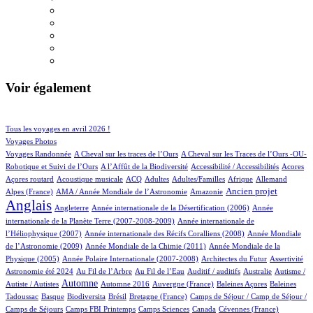
Voir également
30/517
69/517
Tous les voyages en avril 2026 !
59/517
Voyages Photos
4/517
4/517
Voyages Randonnée
A Cheval sur les traces de l’Ours
A Cheval sur les Traces de l’Ours -OU-
2/517
1/517
1/517
1/517
Robotique et Suivi de l’Ours
A l’Affût de la Biodiversité
Accessibilité / Accessibilités
Acores
1/517
29/517
19/517
12/517
2/517
19/517
17/517
Açores routard
Acoustique musicale
ACQ
Adultes
Adultes/Familles
Afrique
Allemand
12/517
3/517
173/517
393/517
Ancien projet
Alpes (France)
AMA / Année Mondiale de l’Astronomie
Amazonie
Anglais
62/517
6/517
13/517
Angleterre
Année internationale de la Désertification (2006)
Année
4/517
internationale de la Planète Terre (2007-2008-2009)
Année internationale de
1/517
12/517
l’Héliophysique (2007)
Année internationale des Récifs Coralliens (2008)
Année Mondiale
2/517
14/517
de l’Astronomie (2009)
Année Mondiale de la Chimie (2011)
Année Mondiale de la
5/517
2/517
1/517
9/517
Physique (2005)
Année Polaire Internationale (2007-2008)
Architectes du Futur
Assertivité
10/517
6/517
1/517
1/517
1/517
Astronomie été 2024
Au Fil de l’Arbre
Au Fil de l’Eau
Auditif / auditifs
Australie
Autisme /
230/517
3/517
5/517
1/517
2/517
Automne
Autiste / Autistes
Automne 2016
Auvergne (France)
Baleines Açores
Baleines
1/517
54/517
1/517
9/517
32/517
Tadoussac
Basque
Biodiversita
Brésil
Bretagne (France)
Camps de Séjour / Camp de Séjour /
1/517
5/517
6/517
2/517
1/517
Camps de Séjours
Camps FBI Printemps
Camps Sciences
Canada
Cévennes (France)