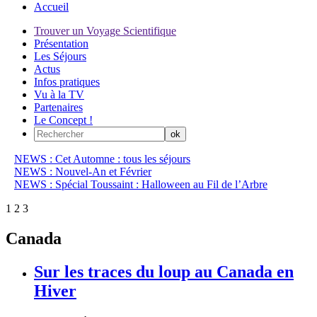
Accueil
Trouver un Voyage Scientifique
Présentation
Les Séjours
Actus
Infos pratiques
Vu à la TV
Partenaires
Le Concept !
NEWS : Cet Automne : tous les séjours
NEWS : Nouvel-An et Février
NEWS : Spécial Toussaint : Halloween au Fil de l’Arbre
1
2
3
Canada
Sur les traces du loup au Canada en
Hiver