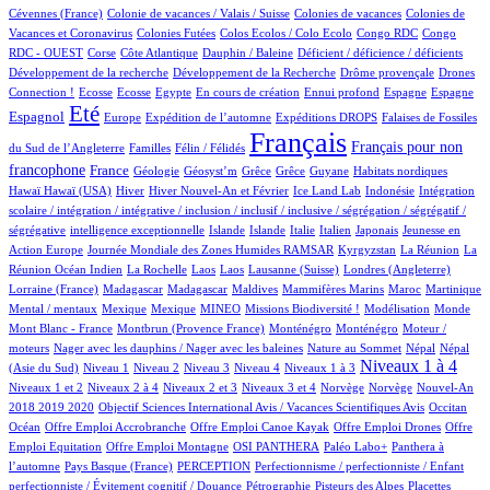
1/517
2/517
3/517
Cévennes (France)
Colonie de vacances / Valais / Suisse
Colonies de vacances
Colonies de
1/517
1/517
1/517
2/517
Vacances et Coronavirus
Colonies Futées
Colos Ecolos / Colo Ecolo
Congo RDC
Congo
1/517
10/517
1/517
1/517
1/517
RDC - OUEST
Corse
Côte Atlantique
Dauphin / Baleine
Déficient / déficience / déficients
1/517
1/517
11/517
Développement de la recherche
Développement de la Recherche
Drôme provençale
Drones
1/517
1/517
1/517
11/517
1/517
25/517
15/517
120/517
Connection !
Ecosse
Ecosse
Egypte
En cours de création
Ennui profond
Espagne
Espagne
377/517
10/517
51/517
79/517
2/517
Eté
Espagnol
Europe
Expédition de l’automne
Expéditions DROPS
Falaises de Fossiles
3/517
29/517
517/517
195/517
Français
Français pour non
du Sud de l’Angleterre
Familles
Félin / Félidés
159/517
23/517
1/517
1/517
1/517
1/517
3/517
2/517
francophone
France
Géologie
Géosyst’m
Grêce
Grêce
Guyane
Habitats nordiques
2/517
98/517
17/517
5/517
1/517
1/517
Hawaï
Hawaï (USA)
Hiver
Hiver Nouvel-An et Février
Ice Land Lab
Indonésie
Intégration
scolaire / intégration / intégrative / inclusion / inclusif / inclusive / ségrégation / ségrégatif /
1/517
6/517
5/517
3/517
25/517
5/517
2/517
ségrégative
intelligence exceptionnelle
Islande
Islande
Italie
Italien
Japonais
Jeunesse en
5/517
30/517
4/517
3/517
Action Europe
Journée Mondiale des Zones Humides RAMSAR
Kyrgyzstan
La Réunion
La
1/517
2/517
2/517
5/517
60/517
1/517
Réunion Océan Indien
La Rochelle
Laos
Laos
Lausanne (Suisse)
Londres (Angleterre)
7/517
7/517
1/517
1/517
5/517
9/517
1/517
Lorraine (France)
Madagascar
Madagascar
Maldives
Mammifères Marins
Maroc
Martinique
1/517
1/517
16/517
24/517
1/517
3/517
1/517
Mental / mentaux
Mexique
Mexique
MINEO
Missions Biodiversité !
Modélisation
Monde
5/517
6/517
6/517
1/517
Mont Blanc - France
Montbrun (Provence France)
Monténégro
Monténégro
Moteur /
1/517
2/517
7/517
7/517
moteurs
Nager avec les dauphins / Nager avec les baleines
Nature au Sommet
Népal
Népal
7/517
10/517
8/517
40/517
40/517
236/517
8/517
Niveaux 1 à 4
(Asie du Sud)
Niveau 1
Niveau 2
Niveau 3
Niveau 4
Niveaux 1 à 3
38/517
6/517
106/517
2/517
2/517
13/517
Niveaux 1 et 2
Niveaux 2 à 4
Niveaux 2 et 3
Niveaux 3 et 4
Norvège
Norvège
Nouvel-An
1/517
6/517
60/517
2018 2019 2020
Objectif Sciences International Avis / Vacances Scientifiques Avis
Occitan
1/517
1/517
1/517
1/517
Océan
Offre Emploi Accrobranche
Offre Emploi Canoe Kayak
Offre Emploi Drones
Offre
1/517
33/517
33/517
32/517
Emploi Equitation
Offre Emploi Montagne
OSI PANTHERA
Paléo Labo+
Panthera à
3/517
26/517
1/517
l’automne
Pays Basque (France)
PERCEPTION
Perfectionnisme / perfectionniste / Enfant
3/517
5/517
3/517
1/517
perfectionniste / Évitement cognitif / Douance
Pétrographie
Pisteurs des Alpes
Placettes