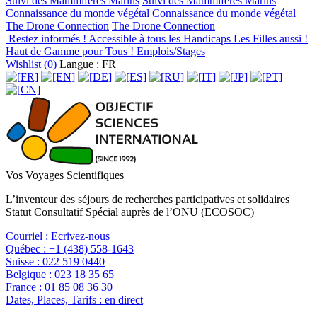
Suivi des Mammifères Marins
Suivi des Mammifères Marins
Connaissance du monde végétal
Connaissance du monde végétal
The Drone Connection
The Drone Connection
Restez informés !
Accessible à tous les Handicaps
Les Filles aussi !
Haut de Gamme pour Tous !
Emplois/Stages
Wishlist (
0
)
Langue : FR
Vos Voyages Scientifiques
L’inventeur des séjours de recherches participatives et solidaires
Statut Consultatif Spécial auprès de l’ONU (ECOSOC)
Courriel :
Ecrivez-nous
Québec :
+1 (438) 558-1643
Suisse :
022 519 0440
Belgique :
023 18 35 65
France :
01 85 08 36 30
Dates, Places, Tarifs :
en direct