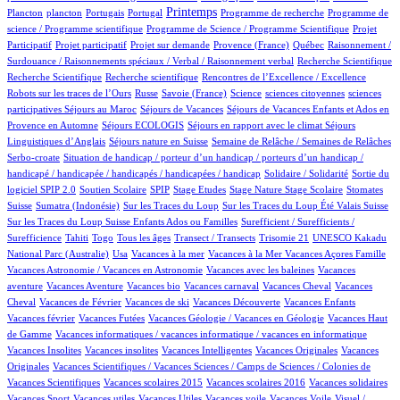
1/517
6/517
1/517
224/517
1/517
1/517
Printemps
Plancton
plancton
Portugais
Portugal
Programme de recherche
Programme de
2/517
1/517
science / Programme scientifique
Programme de Science / Programme Scientifique
Projet
1/517
13/517
29/517
3/517
1/517
Participatif
Projet participatif
Projet sur demande
Provence (France)
Québec
Raisonnement /
1/517
1/517
Surdouance / Raisonnements spéciaux / Verbal / Raisonnement verbal
Recherche Scientifique
1/517
1/517
3/517
Recherche Scientifique
Recherche scientifique
Rencontres de l’Excellence / Excellence
30/517
4/517
4/517
1/517
1/517
Robots sur les traces de l’Ours
Russe
Savoie (France)
Science
sciences citoyennes
sciences
1/517
29/517
19/517
participatives
Séjours au Maroc
Séjours de Vacances
Séjours de Vacances Enfants et Ados en
3/517
11/517
66/517
Provence en Automne
Séjours ECOLOGIS
Séjours en rapport avec le climat
Séjours
7/517
29/517
6/517
Linguistiques d’Anglais
Séjours nature en Suisse
Semaine de Relâche / Semaines de Relâches
1/517
Serbo-croate
Situation de handicap / porteur d’un handicap / porteurs d’un handicap /
2/517
3/517
handicapé / handicapée / handicapés / handicapées / handicap
Solidaire / Solidarité
Sortie du
22/517
3/517
1/517
1/517
4/517
1/517
80/517
logiciel SPIP 2.0
Soutien Scolaire
SPIP
Stage Etudes
Stage Nature
Stage Scolaire
Stomates
7/517
2/517
5/517
4/517
Suisse
Sumatra (Indonésie)
Sur les Traces du Loup
Sur les Traces du Loup Été Valais Suisse
1/517
Sur les Traces du Loup Suisse Enfants Ados ou Familles
Surefficient / Surefficients /
9/517
6/517
9/517
29/517
1/517
1/517
Surefficience
Tahiti
Togo
Tous les âges
Transect / Transects
Trisomie 21
UNESCO Kakadu
5/517
1/517
1/517
1/517
9/517
National Parc (Australie)
Usa
Vacances à la mer
Vacances à la Mer
Vacances Açores Famille
1/517
1/517
Vacances Astronomie / Vacances en Astronomie
Vacances avec les baleines
Vacances
4/517
1/517
1/517
36/517
1/517
aventure
Vacances Aventure
Vacances bio
Vacances carnaval
Vacances Cheval
Vacances
16/517
1/517
1/517
8/517
1/517
Cheval
Vacances de Février
Vacances de ski
Vacances Découverte
Vacances Enfants
2/517
7/517
1/517
Vacances février
Vacances Futées
Vacances Géologie / Vacances en Géologie
Vacances Haut
1/517
1/517
de Gamme
Vacances informatiques / vacances informatique / vacances en informatique
1/517
1/517
2/517
1/517
Vacances Insolites
Vacances insolites
Vacances Intelligentes
Vacances Originales
Vacances
4/517
Originales
Vacances Scientifiques / Vacances Sciences / Camps de Sciences / Colonies de
1/517
1/517
1/517
1/517
Vacances Scientifiques
Vacances scolaires 2015
Vacances scolaires 2016
Vacances solidaires
1/517
1/517
1/517
1/517
1/517
Vacances Sport
Vacances utiles
Vacances Utiles
Vacances voile
Vacances Voile
Visuel /