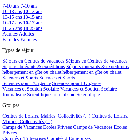
7-10 ans
7-10 ans
10-13 ans
10-13 ans
13-15 ans
13-15 ans
16-17 ans
16-17 ans
18-25 ans
18-25 ans
Adultes
Adultes
Familles
Familles
Types de séjour
Séjours en Centres de vacances
Séjours en Centres de vacances
Séjours itinérants & expéditions
Séjours itinérants & expéditions
hébergement en gîte ou chalet
hébergement en gîte ou chalet
Sciences et Sports
Sciences et Sports
Sciences pour l’Urgence
Sciences pour l’Urgence
Vacances et Soutien Scolaire
Vacances et Soutien Scolaire
Journalisme Scientifique
Journalisme Scientifique
Groupes
Centres de Loisirs, Mairies, Collectivités (...)
Centres de Loisirs,
Mairies, Collectivités (...)
Camps de Vacances Ecoles Privées
Camps de Vacances Ecoles
Privées
Comités d’Entreprises
Comités d’Entreprises