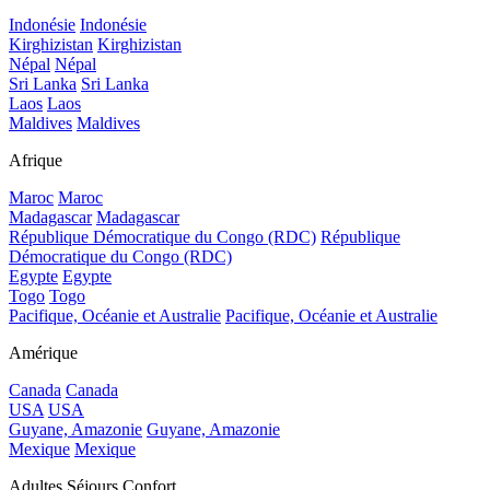
Indonésie
Indonésie
Kirghizistan
Kirghizistan
Népal
Népal
Sri Lanka
Sri Lanka
Laos
Laos
Maldives
Maldives
Afrique
Maroc
Maroc
Madagascar
Madagascar
République Démocratique du Congo (RDC)
République
Démocratique du Congo (RDC)
Egypte
Egypte
Togo
Togo
Pacifique, Océanie et Australie
Pacifique, Océanie et Australie
Amérique
Canada
Canada
USA
USA
Guyane, Amazonie
Guyane, Amazonie
Mexique
Mexique
Adultes Séjours Confort