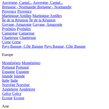
Auvergne, Cantal...
Auvergne, Cantal...
Bretagne - Normandie
Bretagne - Normandie
Provence
Provence
Martinique Antilles
Martinique Antilles
Île de la Réunion
Île de la Réunion
Guyane, Amazonie
Guyane, Amazonie
Pyrénées
Pyrénées
Camargue
Camargue
Chartreuse
Chartreuse
Corse
Corse
Pays Basque, Côte Basque
Pays Basque, Côte Basque
Europe
Monténégro
Monténégro
Portugal
Portugal
Espagne
Espagne
Islande
Islande
Italie
Italie
Norvège
Norvège
Angleterre
Angleterre
Grèce
Grèce
Ecosse
Ecosse
Asie