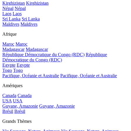
Kirghizistan
Kirghizistan
Népal
Népal
Laos
Laos
Sri Lanka
Sri Lanka
Maldives
Maldives
Afrique
Maroc
Maroc
Madagascar
Madagascar
République Démocratique du Congo (RDC)
République
Démocratique du Congo (RDC)
Egypte
Egypte
Togo
Togo
Pacifique, Océanie et Australie
Pacifique, Océanie et Australie
Amériques
Canada
Canada
USA
USA
Guyane, Amazonie
Guyane, Amazonie
Brésil
Brésil
Grands Thèmes