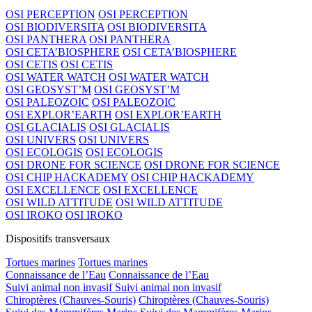
OSI PERCEPTION
OSI PERCEPTION
OSI BIODIVERSITA
OSI BIODIVERSITA
OSI PANTHERA
OSI PANTHERA
OSI CETA’BIOSPHERE
OSI CETA’BIOSPHERE
OSI CETIS
OSI CETIS
OSI WATER WATCH
OSI WATER WATCH
OSI GEOSYST’M
OSI GEOSYST’M
OSI PALEOZOIC
OSI PALEOZOIC
OSI EXPLOR’EARTH
OSI EXPLOR’EARTH
OSI GLACIALIS
OSI GLACIALIS
OSI UNIVERS
OSI UNIVERS
OSI ECOLOGIS
OSI ECOLOGIS
OSI DRONE FOR SCIENCE
OSI DRONE FOR SCIENCE
OSI CHIP HACKADEMY
OSI CHIP HACKADEMY
OSI EXCELLENCE
OSI EXCELLENCE
OSI WILD ATTITUDE
OSI WILD ATTITUDE
OSI IROKO
OSI IROKO
Dispositifs transversaux
Tortues marines
Tortues marines
Connaissance de l’Eau
Connaissance de l’Eau
Suivi animal non invasif
Suivi animal non invasif
Chiroptères (Chauves-Souris)
Chiroptères (Chauves-Souris)