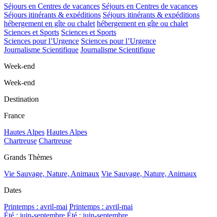
Séjours en Centres de vacances
Séjours en Centres de vacances
Séjours itinérants & expéditions
Séjours itinérants & expéditions
hébergement en gîte ou chalet
hébergement en gîte ou chalet
Sciences et Sports
Sciences et Sports
Sciences pour l’Urgence
Sciences pour l’Urgence
Journalisme Scientifique
Journalisme Scientifique
Week-end
Week-end
Destination
France
Hautes Alpes
Hautes Alpes
Chartreuse
Chartreuse
Grands Thèmes
Vie Sauvage, Nature, Animaux
Vie Sauvage, Nature, Animaux
Dates
Printemps : avril-mai
Printemps : avril-mai
Été : juin-septembre
Été : juin-septembre