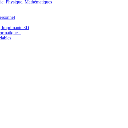
ie, Physique, Mathématiques
ersonnel
, Imprimante 3D
ormatique...
lables