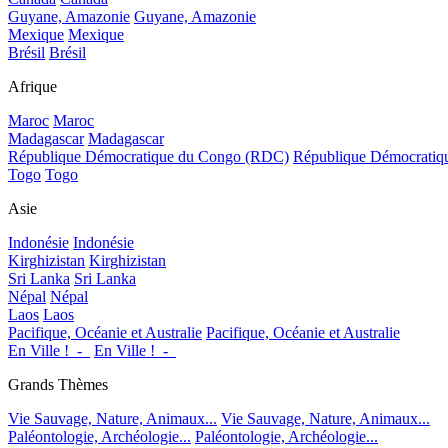
Guyane, Amazonie
Guyane, Amazonie
Mexique
Mexique
Brésil
Brésil
Afrique
Maroc
Maroc
Madagascar
Madagascar
République Démocratique du Congo (RDC)
République Démocrati
Togo
Togo
Asie
Indonésie
Indonésie
Kirghizistan
Kirghizistan
Sri Lanka
Sri Lanka
Népal
Népal
Laos
Laos
Pacifique, Océanie et Australie
Pacifique, Océanie et Australie
En Ville !_-_
En Ville !_-_
Grands Thèmes
Vie Sauvage, Nature, Animaux...
Vie Sauvage, Nature, Animaux...
Paléontologie, Archéologie...
Paléontologie, Archéologie...