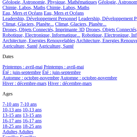
Géologie, Astronomie, Physique, Mathématiques
Géologie, Astronom
Chimie, Labos, Maths
Chimie, Labos, Maths
Eau, Mers et Océans
Eau, Mers et Océans
Leadership, Développement Personnel
Leadership, Développement P
Climat, Glaciers, Planète...
Climat, Glaciers, Planète...
Drones, Objets Connectés, Imprimante 3D
Drones, Objets Connectés
Robotique, Electronique, Informatique...
Robotique, Electronique, Inf
Architecture, Energies Renouvelables
Architecture, Energies Renouve
Agriculture, Santé
Agriculture, Santé
Dates
Printemps : avril-mai
Printemps : avril-mai
Été : juin-septembre
Été : juin-septembre
Automne : octobre-novembre
Automne : octobre-novembre
Hiver : décembre-mars
Hiver : décembre-mars
Ages
7-10 ans
7-10 ans
10-13 ans
10-13 ans
13-15 ans
13-15 ans
16-17 ans
16-17 ans
18-25 ans
18-25 ans
Adultes
Adultes