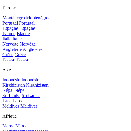
Europe
Monténégro
Monténégro
Portugal
Portugal
Espagne
Espagne
Islande
Islande
Italie
Italie
Norvège
Norvège
Angleterre
Angleterre
Grèce
Grèce
Ecosse
Ecosse
Asie
Indonésie
Indonésie
Kirghizistan
Kirghizistan
Népal
Népal
Sri Lanka
Sri Lanka
Laos
Laos
Maldives
Maldives
Afrique
Maroc
Maroc