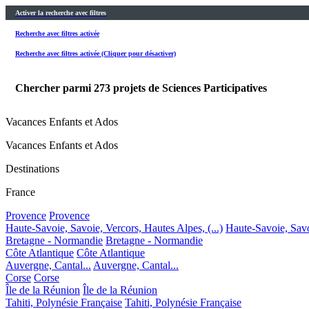
Activer la recherche avec filtres
Recherche avec filtres activée
Recherche avec filtres activée (Cliquer pour désactiver)
Chercher parmi
273
projets de Sciences Participatives
Vacances Enfants et Ados
Vacances Enfants et Ados
Destinations
France
Provence
Provence
Haute-Savoie, Savoie, Vercors, Hautes Alpes, (...)
Haute-Savoie, Savoi
Bretagne - Normandie
Bretagne - Normandie
Côte Atlantique
Côte Atlantique
Auvergne, Cantal...
Auvergne, Cantal...
Corse
Corse
Île de la Réunion
Île de la Réunion
Tahiti, Polynésie Française
Tahiti, Polynésie Française