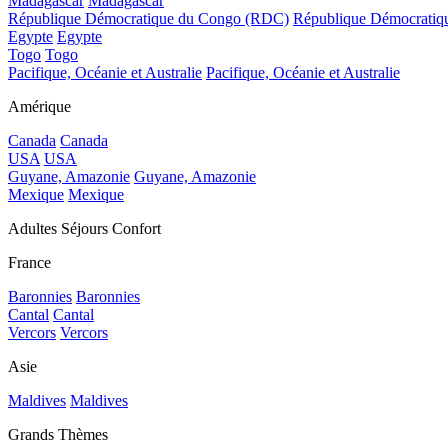
Madagascar
Madagascar
République Démocratique du Congo (RDC)
République Démocrati
Egypte
Egypte
Togo
Togo
Pacifique, Océanie et Australie
Pacifique, Océanie et Australie
Amérique
Canada
Canada
USA
USA
Guyane, Amazonie
Guyane, Amazonie
Mexique
Mexique
Adultes Séjours Confort
France
Baronnies
Baronnies
Cantal
Cantal
Vercors
Vercors
Asie
Maldives
Maldives
Grands Thèmes