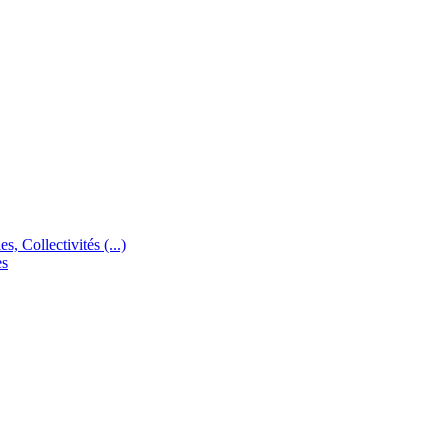
s, Collectivités (...)
es