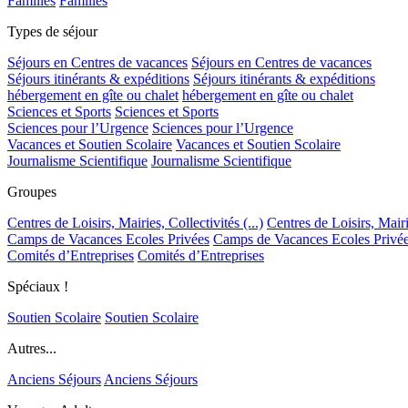
Familles
Familles
Types de séjour
Séjours en Centres de vacances
Séjours en Centres de vacances
Séjours itinérants & expéditions
Séjours itinérants & expéditions
hébergement en gîte ou chalet
hébergement en gîte ou chalet
Sciences et Sports
Sciences et Sports
Sciences pour l’Urgence
Sciences pour l’Urgence
Vacances et Soutien Scolaire
Vacances et Soutien Scolaire
Journalisme Scientifique
Journalisme Scientifique
Groupes
Centres de Loisirs, Mairies, Collectivités (...)
Centres de Loisirs, Mairie
Camps de Vacances Ecoles Privées
Camps de Vacances Ecoles Privé
Comités d’Entreprises
Comités d’Entreprises
Spéciaux !
Soutien Scolaire
Soutien Scolaire
Autres...
Anciens Séjours
Anciens Séjours