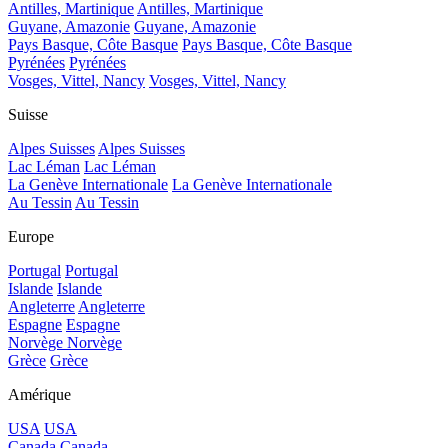
Antilles, Martinique
Antilles, Martinique
Guyane, Amazonie
Guyane, Amazonie
Pays Basque, Côte Basque
Pays Basque, Côte Basque
Pyrénées
Pyrénées
Vosges, Vittel, Nancy
Vosges, Vittel, Nancy
Suisse
Alpes Suisses
Alpes Suisses
Lac Léman
Lac Léman
La Genève Internationale
La Genève Internationale
Au Tessin
Au Tessin
Europe
Portugal
Portugal
Islande
Islande
Angleterre
Angleterre
Espagne
Espagne
Norvège
Norvège
Grèce
Grèce
Amérique
USA
USA
Canada
Canada