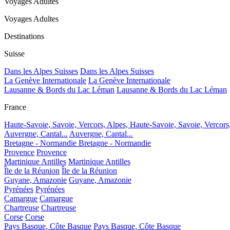
Voyages Adultes
Voyages Adultes
Destinations
Suisse
Dans les Alpes Suisses
Dans les Alpes Suisses
La Genève Internationale
La Genève Internationale
Lausanne & Bords du Lac Léman
Lausanne & Bords du Lac Léman
France
Haute-Savoie, Savoie, Vercors, Alpes,
Haute-Savoie, Savoie, Vercors
Auvergne, Cantal...
Auvergne, Cantal...
Bretagne - Normandie
Bretagne - Normandie
Provence
Provence
Martinique Antilles
Martinique Antilles
Île de la Réunion
Île de la Réunion
Guyane, Amazonie
Guyane, Amazonie
Pyrénées
Pyrénées
Camargue
Camargue
Chartreuse
Chartreuse
Corse
Corse
Pays Basque, Côte Basque
Pays Basque, Côte Basque