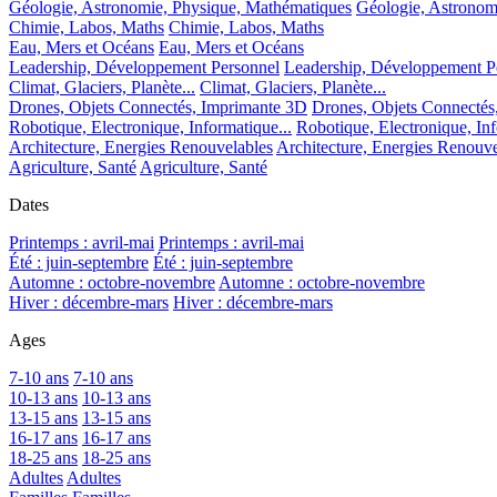
Géologie, Astronomie, Physique, Mathématiques
Géologie, Astronom
Chimie, Labos, Maths
Chimie, Labos, Maths
Eau, Mers et Océans
Eau, Mers et Océans
Leadership, Développement Personnel
Leadership, Développement P
Climat, Glaciers, Planète...
Climat, Glaciers, Planète...
Drones, Objets Connectés, Imprimante 3D
Drones, Objets Connectés
Robotique, Electronique, Informatique...
Robotique, Electronique, Inf
Architecture, Energies Renouvelables
Architecture, Energies Renouve
Agriculture, Santé
Agriculture, Santé
Dates
Printemps : avril-mai
Printemps : avril-mai
Été : juin-septembre
Été : juin-septembre
Automne : octobre-novembre
Automne : octobre-novembre
Hiver : décembre-mars
Hiver : décembre-mars
Ages
7-10 ans
7-10 ans
10-13 ans
10-13 ans
13-15 ans
13-15 ans
16-17 ans
16-17 ans
18-25 ans
18-25 ans
Adultes
Adultes