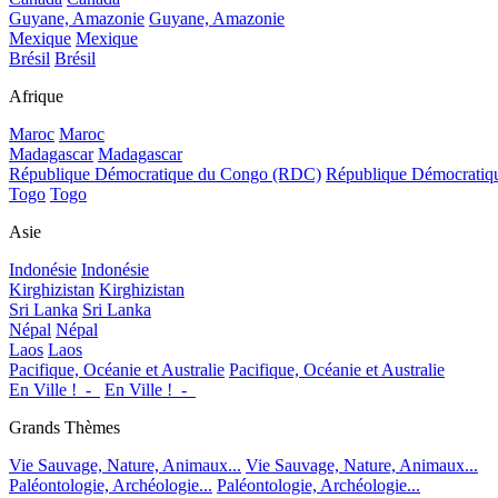
Guyane, Amazonie
Guyane, Amazonie
Mexique
Mexique
Brésil
Brésil
Afrique
Maroc
Maroc
Madagascar
Madagascar
République Démocratique du Congo (RDC)
République Démocrati
Togo
Togo
Asie
Indonésie
Indonésie
Kirghizistan
Kirghizistan
Sri Lanka
Sri Lanka
Népal
Népal
Laos
Laos
Pacifique, Océanie et Australie
Pacifique, Océanie et Australie
En Ville !_-_
En Ville !_-_
Grands Thèmes
Vie Sauvage, Nature, Animaux...
Vie Sauvage, Nature, Animaux...
Paléontologie, Archéologie...
Paléontologie, Archéologie...