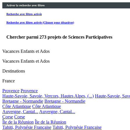
Activer la recherche avec filtres
Recherche avec filtres activée
Recherche avec filtres activée (Cliquer pour désactiver)
Chercher parmi
273
projets de Sciences Participatives
Vacances Enfants et Ados
Vacances Enfants et Ados
Destinations
France
Provence
Provence
Haute-Savoie, Savoie, Vercors, Hautes Alpes, (...)
Haute-Savoie, Savoi
Bretagne - Normandie
Bretagne - Normandie
Côte Atlantique
Côte Atlantique
Auvergne, Cantal...
Auvergne, Cantal...
Corse
Corse
Île de la Réunion
Île de la Réunion
Tahiti, Polynésie Française
Tahiti, Polynésie Française