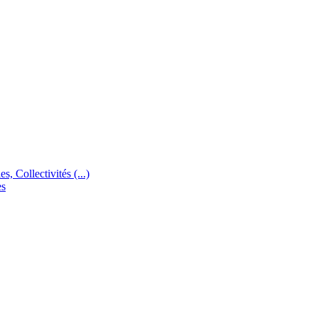
s, Collectivités (...)
es