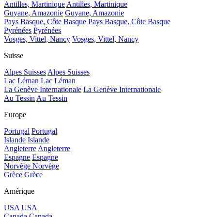
Antilles, Martinique
Antilles, Martinique
Guyane, Amazonie
Guyane, Amazonie
Pays Basque, Côte Basque
Pays Basque, Côte Basque
Pyrénées
Pyrénées
Vosges, Vittel, Nancy
Vosges, Vittel, Nancy
Suisse
Alpes Suisses
Alpes Suisses
Lac Léman
Lac Léman
La Genève Internationale
La Genève Internationale
Au Tessin
Au Tessin
Europe
Portugal
Portugal
Islande
Islande
Angleterre
Angleterre
Espagne
Espagne
Norvège
Norvège
Grèce
Grèce
Amérique
USA
USA
Canada
Canada