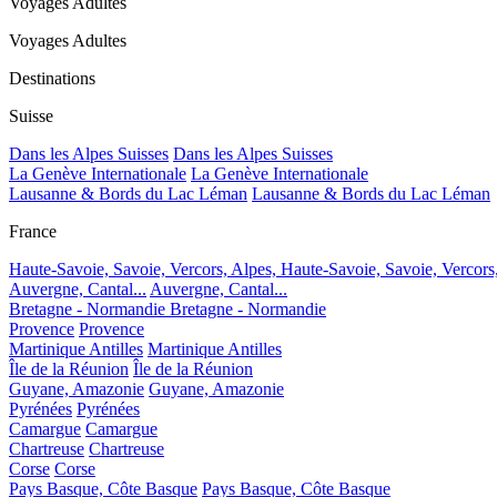
Voyages Adultes
Voyages Adultes
Destinations
Suisse
Dans les Alpes Suisses
Dans les Alpes Suisses
La Genève Internationale
La Genève Internationale
Lausanne & Bords du Lac Léman
Lausanne & Bords du Lac Léman
France
Haute-Savoie, Savoie, Vercors, Alpes,
Haute-Savoie, Savoie, Vercors
Auvergne, Cantal...
Auvergne, Cantal...
Bretagne - Normandie
Bretagne - Normandie
Provence
Provence
Martinique Antilles
Martinique Antilles
Île de la Réunion
Île de la Réunion
Guyane, Amazonie
Guyane, Amazonie
Pyrénées
Pyrénées
Camargue
Camargue
Chartreuse
Chartreuse
Corse
Corse
Pays Basque, Côte Basque
Pays Basque, Côte Basque