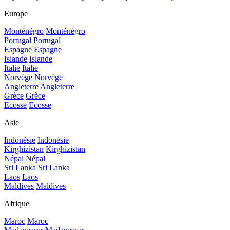
Europe
Monténégro
Monténégro
Portugal
Portugal
Espagne
Espagne
Islande
Islande
Italie
Italie
Norvège
Norvège
Angleterre
Angleterre
Grèce
Grèce
Ecosse
Ecosse
Asie
Indonésie
Indonésie
Kirghizistan
Kirghizistan
Népal
Népal
Sri Lanka
Sri Lanka
Laos
Laos
Maldives
Maldives
Afrique
Maroc
Maroc