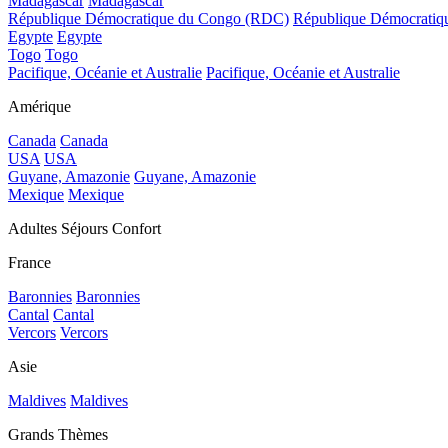
Madagascar
Madagascar
République Démocratique du Congo (RDC)
République Démocrati
Egypte
Egypte
Togo
Togo
Pacifique, Océanie et Australie
Pacifique, Océanie et Australie
Amérique
Canada
Canada
USA
USA
Guyane, Amazonie
Guyane, Amazonie
Mexique
Mexique
Adultes Séjours Confort
France
Baronnies
Baronnies
Cantal
Cantal
Vercors
Vercors
Asie
Maldives
Maldives
Grands Thèmes