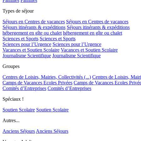
Familles
Familles
Types de séjour
Séjours en Centres de vacances
Séjours en Centres de vacances
Séjours itinérants & expéditions
Séjours itinérants & expéditions
hébergement en gîte ou chalet
hébergement en gîte ou chalet
Sciences et Sports
Sciences et Sports
Sciences pour l’Urgence
Sciences pour l’Urgence
Vacances et Soutien Scolaire
Vacances et Soutien Scolaire
Journalisme Scientifique
Journalisme Scientifique
Groupes
Centres de Loisirs, Mairies, Collectivités (...)
Centres de Loisirs, Mairie
Camps de Vacances Ecoles Privées
Camps de Vacances Ecoles Privé
Comités d’Entreprises
Comités d’Entreprises
Spéciaux !
Soutien Scolaire
Soutien Scolaire
Autres...
Anciens Séjours
Anciens Séjours