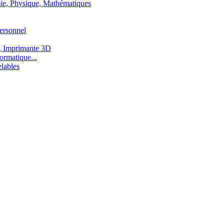
ie, Physique, Mathématiques
ersonnel
, Imprimante 3D
ormatique...
lables