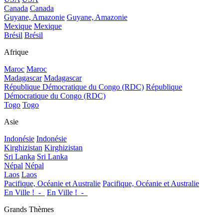
Canada
Canada
Guyane, Amazonie
Guyane, Amazonie
Mexique
Mexique
Brésil
Brésil
Afrique
Maroc
Maroc
Madagascar
Madagascar
République Démocratique du Congo (RDC)
République
Démocratique du Congo (RDC)
Togo
Togo
Asie
Indonésie
Indonésie
Kirghizistan
Kirghizistan
Sri Lanka
Sri Lanka
Népal
Népal
Laos
Laos
Pacifique, Océanie et Australie
Pacifique, Océanie et Australie
En Ville !_-_
En Ville !_-_
Grands Thèmes