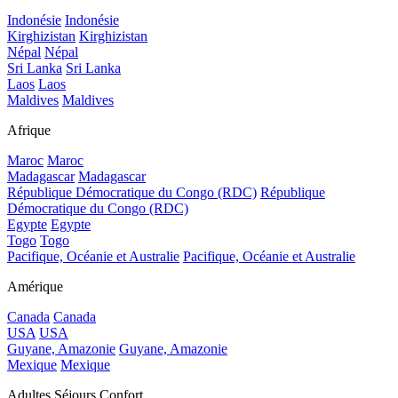
Indonésie
Indonésie
Kirghizistan
Kirghizistan
Népal
Népal
Sri Lanka
Sri Lanka
Laos
Laos
Maldives
Maldives
Afrique
Maroc
Maroc
Madagascar
Madagascar
République Démocratique du Congo (RDC)
République
Démocratique du Congo (RDC)
Egypte
Egypte
Togo
Togo
Pacifique, Océanie et Australie
Pacifique, Océanie et Australie
Amérique
Canada
Canada
USA
USA
Guyane, Amazonie
Guyane, Amazonie
Mexique
Mexique
Adultes Séjours Confort