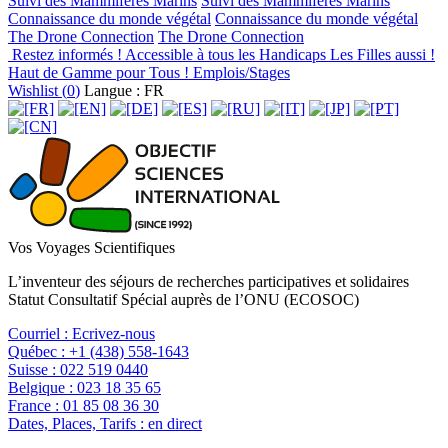
Suivi des Mammifères Marins
Suivi des Mammifères Marins
Connaissance du monde végétal
Connaissance du monde végétal
The Drone Connection
The Drone Connection
Restez informés !
Accessible à tous les Handicaps
Les Filles aussi !
Haut de Gamme pour Tous !
Emplois/Stages
Wishlist (
0
)
Langue : FR
Vos Voyages Scientifiques
L’inventeur des séjours de recherches participatives et solidaires
Statut Consultatif Spécial auprès de l’ONU (ECOSOC)
Courriel :
Ecrivez-nous
Québec :
+1 (438) 558-1643
Suisse :
022 519 0440
Belgique :
023 18 35 65
France :
01 85 08 36 30
Dates, Places, Tarifs :
en direct