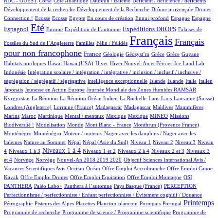
RDC - OUEST
Corse
Côte Atlantique
Dauphin / Baleine
Déficient / déficience / déficients
1/915
1/915
14/915
Développement de la recherche
Développement de la Recherche
Drôme provençale
Drones
1/915
1/915
1/915
14/915
2/915
19/915
13/915
252/915
Connection !
Ecosse
Ecosse
Egypte
En cours de création
Ennui profond
Espagne
Espagne
699/915
10/915
174/915
261/915
4/915
Eté
Espagnol
Expéditions DROPS
Europe
Expédition de l’automne
Falaises de
2/915
100/915
915/915
498/915
Français
Français
Fossiles du Sud de l’Angleterre
Familles
Félin / Félidés
pour non francophone
286/915
36/915
1/915
1/915
1/915
1/915
2/915
France
Géologie
Géosyst’m
Grêce
Grêce
Guyane
2/915
2/915
151/915
23/915
9/915
2/915
Habitats nordiques
Hawaï
Hawaï (USA)
Hiver
Hiver Nouvel-An et Février
Ice Land Lab
2/915
Indonésie
Intégration scolaire / intégration / intégrative / inclusion / inclusif / inclusive /
2/915
10/915
9/915
9/915
76/915
5/915
ségrégation / ségrégatif / ségrégative
intelligence exceptionnelle
Islande
Islande
Italie
Italien
2/915
5/915
101/915
Japonais
Jeunesse en Action Europe
Journée Mondiale des Zones Humides RAMSAR
5/915
3/915
1/915
1/915
1/915
2/915
60/915
Kyrgyzstan
La Réunion
La Réunion Océan Indien
La Rochelle
Laos
Laos
Lausanne (Suisse)
1/915
5/915
5/915
1/915
2/915
Londres (Angleterre)
Lorraine (France)
Madagascar
Madagascar
Maldives
Mammifères
9/915
8/915
2/915
1/915
1/915
28/915
38/915
Marins
Maroc
Martinique
Mental / mentaux
Mexique
Mexique
MINEO
Missions
2/915
4/915
1/915
9/915
11/915
Biodiversité !
Modélisation
Monde
Mont Blanc - France
Montbrun (Provence France)
11/915
2/915
1/915
Monténégro
Monténégro
Moteur / moteurs
Nager avec les dauphins / Nager avec les
3/915
15/915
15/915
11/915
12/915
12/915
112/915
baleines
Nature au Sommet
Népal
Népal (Asie du Sud)
Niveau 1
Niveau 2
Niveau 3
Niveau
130/915
388/915
14/915
47/915
15/915
156/915
Niveaux 1 à 4
4
Niveaux 1 à 3
Niveaux 1 et 2
Niveaux 2 à 4
Niveaux 2 et 3
Niveaux 3
2/915
2/915
13/915
1/915
et 4
Norvège
Norvège
Nouvel-An 2018 2019 2020
Objectif Sciences International Avis /
8/915
177/915
1/915
1/915
Vacances Scientifiques Avis
Occitan
Océan
Offre Emploi Accrobranche
Offre Emploi Canoe
1/915
2/915
1/915
109/915
Kayak
Offre Emploi Drones
Offre Emploi Equitation
Offre Emploi Montagne
OSI
94/915
108/915
5/915
51/915
2/915
PANTHERA
Paléo Labo+
Panthera à l’automne
Pays Basque (France)
PERCEPTION
9/915
Perfectionnisme / perfectionniste / Enfant perfectionniste / Évitement cognitif / Douance
5/915
3/915
1/915
1/915
14/915
1/915
428/915
1/915
Printemps
Pétrographie
Pisteurs des Alpes
Placettes
Plancton
plancton
Portugais
Portugal
1/915
2/915
Programme de recherche
Programme de science / Programme scientifique
Programme de