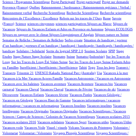
1/915
1/915
14/915
78/915
Science / Programme Scientifique
Projet Participatif
Projet participatif
Projet sur demande
5/915
2/915
Provence (France)
Québec
Raisonnement / Surdouance / Raisonnements spéciaux / Verbal /
1/915
3/915
1/915
2/915
Raisonnement verbal
Recherche Scientifique
Recherche Scientifique
Recherche scientifique
5/915
101/915
4/915
Rencontres de l’Excellence / Excellence
Robots sur les traces de l’Ours
Russe
Savoie
10/915
1/915
1/915
1/915
100/915
(France)
Science
sciences citoyennes
sciences participatives
Séjours au Maroc
Séjours de
69/915
4/915
14/915
Vacances
Séjours de Vacances Enfants et Ados en Provence en Automne
Séjours ECOLOGIS
68/915
11/915
100/915
Séjours en rapport avec le climat
Séjours Linguistiques d’Anglais
Séjours nature en Suisse
11/915
2/915
Semaine de Relâche / Semaines de Relâches
Serbo-croate
Situation de handicap / porteur
d’un handicap / porteurs d’un handicap / handicapé / handicapée / handicapés / handicapées /
2/915
3/915
57/915
3/915
1/915
handicap
Solidaire / Solidarité
Sortie du logiciel SPIP 2.0
Soutien Scolaire
SPIP
Stage
1/915
10/915
1/915
174/915
5/915
2/915
Etudes
Stage Nature
Stage Scolaire
Stomates
Suisse
Sumatra (Indonésie)
Sur les Traces du
9/915
8/915
Loup
Sur les Traces du Loup Été Valais Suisse
Sur les Traces du Loup Suisse Enfants Ados
2/915
47/915
7/915
11/915
100/915
ou Familles
Surefficient / Surefficients / Surefficience
Tahiti
Togo
Tous les âges
Transect /
2/915
1/915
10/915
1/915
1/915
Transects
Trisomie 21
UNESCO Kakadu National Parc (Australie)
Usa
Vacances à la mer
1/915
75/915
1/915
Vacances à la Mer
Vacances Açores Famille
Vacances Astronomie / Vacances en Astronomie
1/915
10/915
1/915
1/915
Vacances avec les baleines
Vacances aventure
Vacances Aventure
Vacances bio
Vacances
106/915
1/915
17/915
1/915
1/915
carnaval
Vacances Cheval
Vacances Cheval
Vacances de Février
Vacances de ski
Vacances
74/915
1/915
2/915
19/915
Découverte
Vacances Enfants
Vacances février
Vacances Futées
Vacances Géologie /
1/915
1/915
Vacances en Géologie
Vacances Haut de Gamme
Vacances informatiques / vacances
1/915
1/915
1/915
informatique / vacances en informatique
Vacances Insolites
Vacances insolites
Vacances
2/915
1/915
11/915
Intelligentes
Vacances Originales
Vacances Originales
Vacances Scientifiques / Vacances
1/915
2/915
Sciences / Camps de Sciences / Colonies de Vacances Scientifiques
Vacances scolaires 2015
1/915
1/915
1/915
1/915
1/915
Vacances scolaires 2016
Vacances solidaires
Vacances Sport
Vacances utiles
Vacances Utiles
1/915
2/915
11/915
1/915
Vacances voile
Vacances Voile
Visuel / visuels
Volcans Vacances de Printemps
Volontaire /
1/915
72/915
10/915
Volontariat
Volontariat / Volontaire
Voyages Plongée Scientifique
Voyages Scientifiques /