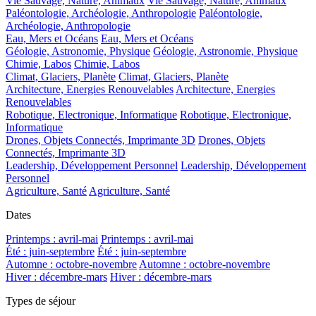
Vie Sauvage, Nature, Animaux
Vie Sauvage, Nature, Animaux
Paléontologie, Archéologie, Anthropologie
Paléontologie,
Archéologie, Anthropologie
Eau, Mers et Océans
Eau, Mers et Océans
Géologie, Astronomie, Physique
Géologie, Astronomie, Physique
Chimie, Labos
Chimie, Labos
Climat, Glaciers, Planète
Climat, Glaciers, Planète
Architecture, Energies Renouvelables
Architecture, Energies
Renouvelables
Robotique, Electronique, Informatique
Robotique, Electronique,
Informatique
Drones, Objets Connectés, Imprimante 3D
Drones, Objets
Connectés, Imprimante 3D
Leadership, Développement Personnel
Leadership, Développement
Personnel
Agriculture, Santé
Agriculture, Santé
Dates
Printemps : avril-mai
Printemps : avril-mai
Été : juin-septembre
Été : juin-septembre
Automne : octobre-novembre
Automne : octobre-novembre
Hiver : décembre-mars
Hiver : décembre-mars
Types de séjour