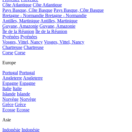
Côte Atlantique
Côte Atlantique
Pays Basque, Côte Basque
Pays Basque, Côte Basque
Bretagne - Normandie
Bretagne - Normandie
Antilles, Martinique
Antilles, Martinique
Guyane, Amazonie
Guyane, Amazonie
Île de la Réunion
Île de la Réunion
Pyrénées
Pyrénées
Vosges, Vittel, Nancy
Vosges, Vittel, Nancy
Chartreuse
Chartreuse
Corse
Corse
Europe
Portugal
Portugal
Angleterre
Angleterre
Espagne
Espagne
Italie
Italie
Islande
Islande
Norvège
Norvège
Grèce
Grèce
Ecosse
Ecosse
Asie
Indonésie
Indonésie