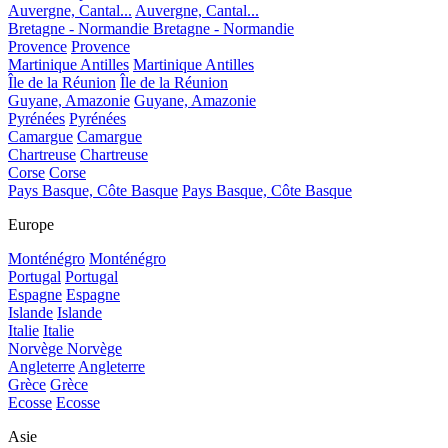
Auvergne, Cantal...
Auvergne, Cantal...
Bretagne - Normandie
Bretagne - Normandie
Provence
Provence
Martinique Antilles
Martinique Antilles
Île de la Réunion
Île de la Réunion
Guyane, Amazonie
Guyane, Amazonie
Pyrénées
Pyrénées
Camargue
Camargue
Chartreuse
Chartreuse
Corse
Corse
Pays Basque, Côte Basque
Pays Basque, Côte Basque
Europe
Monténégro
Monténégro
Portugal
Portugal
Espagne
Espagne
Islande
Islande
Italie
Italie
Norvège
Norvège
Angleterre
Angleterre
Grèce
Grèce
Ecosse
Ecosse
Asie