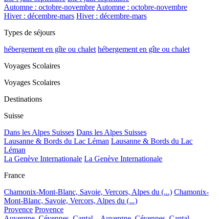
Automne : octobre-novembre
Automne : octobre-novembre
Hiver : décembre-mars
Hiver : décembre-mars
Types de séjours
hébergement en gîte ou chalet
hébergement en gîte ou chalet
Voyages Scolaires
Voyages Scolaires
Destinations
Suisse
Dans les Alpes Suisses
Dans les Alpes Suisses
Lausanne & Bords du Lac Léman
Lausanne & Bords du Lac
Léman
La Genève Internationale
La Genève Internationale
France
Chamonix-Mont-Blanc, Savoie, Vercors, Alpes du (...)
Chamonix-
Mont-Blanc, Savoie, Vercors, Alpes du (...)
Provence
Provence
Auvergne, Cévennes, Cantal...
Auvergne, Cévennes, Cantal...