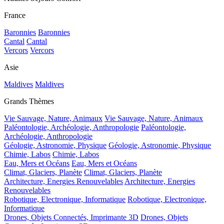
France
Baronnies
Baronnies
Cantal
Cantal
Vercors
Vercors
Asie
Maldives
Maldives
Grands Thèmes
Vie Sauvage, Nature, Animaux
Vie Sauvage, Nature, Animaux
Paléontologie, Archéologie, Anthropologie
Paléontologie,
Archéologie, Anthropologie
Géologie, Astronomie, Physique
Géologie, Astronomie, Physique
Chimie, Labos
Chimie, Labos
Eau, Mers et Océans
Eau, Mers et Océans
Climat, Glaciers, Planète
Climat, Glaciers, Planète
Architecture, Energies Renouvelables
Architecture, Energies
Renouvelables
Robotique, Electronique, Informatique
Robotique, Electronique,
Informatique
Drones, Objets Connectés, Imprimante 3D
Drones, Objets