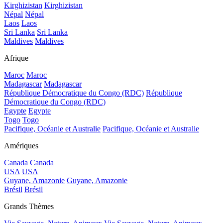
Kirghizistan
Kirghizistan
Népal
Népal
Laos
Laos
Sri Lanka
Sri Lanka
Maldives
Maldives
Afrique
Maroc
Maroc
Madagascar
Madagascar
République Démocratique du Congo (RDC)
République
Démocratique du Congo (RDC)
Egypte
Egypte
Togo
Togo
Pacifique, Océanie et Australie
Pacifique, Océanie et Australie
Amériques
Canada
Canada
USA
USA
Guyane, Amazonie
Guyane, Amazonie
Brésil
Brésil
Grands Thèmes