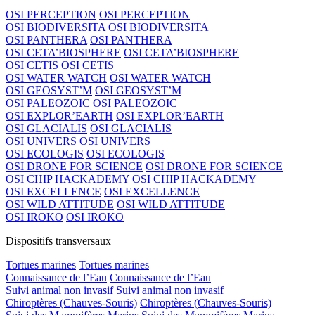
OSI PERCEPTION
OSI PERCEPTION
OSI BIODIVERSITA
OSI BIODIVERSITA
OSI PANTHERA
OSI PANTHERA
OSI CETA’BIOSPHERE
OSI CETA’BIOSPHERE
OSI CETIS
OSI CETIS
OSI WATER WATCH
OSI WATER WATCH
OSI GEOSYST’M
OSI GEOSYST’M
OSI PALEOZOIC
OSI PALEOZOIC
OSI EXPLOR’EARTH
OSI EXPLOR’EARTH
OSI GLACIALIS
OSI GLACIALIS
OSI UNIVERS
OSI UNIVERS
OSI ECOLOGIS
OSI ECOLOGIS
OSI DRONE FOR SCIENCE
OSI DRONE FOR SCIENCE
OSI CHIP HACKADEMY
OSI CHIP HACKADEMY
OSI EXCELLENCE
OSI EXCELLENCE
OSI WILD ATTITUDE
OSI WILD ATTITUDE
OSI IROKO
OSI IROKO
Dispositifs transversaux
Tortues marines
Tortues marines
Connaissance de l’Eau
Connaissance de l’Eau
Suivi animal non invasif
Suivi animal non invasif
Chiroptères (Chauves-Souris)
Chiroptères (Chauves-Souris)