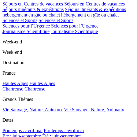
Séjours en Centres de vacances
Séjours en Centres de vacances
Séjours itinérants & expéditions
Séjours itinérants & expéditions
hébergement en gîte ou chalet
hébergement en gîte ou chalet
Sciences et Sports
Sciences et Sports
Sciences pour l’Urgence
Sciences pour l’Urgence
Journalisme Scientifique
Journalisme Scientifique
Week-end
Week-end
Destination
France
Hautes Alpes
Hautes Alpes
Chartreuse
Chartreuse
Grands Thèmes
Vie Sauvage, Nature, Animaux
Vie Sauvage, Nature, Animaux
Dates
Printemps : avril-mai
Printemps : avril-mai
Été : juin-septembre
Été : juin-septembre