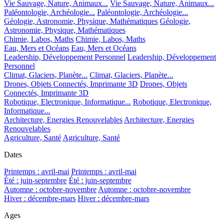
Vie Sauvage, Nature, Animaux...
Vie Sauvage, Nature, Animaux...
Paléontologie, Archéologie...
Paléontologie, Archéologie...
Géologie, Astronomie, Physique, Mathématiques
Géologie,
Astronomie, Physique, Mathématiques
Chimie, Labos, Maths
Chimie, Labos, Maths
Eau, Mers et Océans
Eau, Mers et Océans
Leadership, Développement Personnel
Leadership, Développement
Personnel
Climat, Glaciers, Planète...
Climat, Glaciers, Planète...
Drones, Objets Connectés, Imprimante 3D
Drones, Objets
Connectés, Imprimante 3D
Robotique, Electronique, Informatique...
Robotique, Electronique,
Informatique...
Architecture, Energies Renouvelables
Architecture, Energies
Renouvelables
Agriculture, Santé
Agriculture, Santé
Dates
Printemps : avril-mai
Printemps : avril-mai
Été : juin-septembre
Été : juin-septembre
Automne : octobre-novembre
Automne : octobre-novembre
Hiver : décembre-mars
Hiver : décembre-mars
Ages