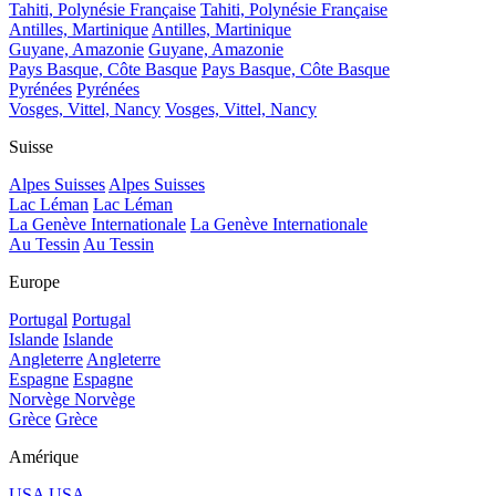
Tahiti, Polynésie Française
Tahiti, Polynésie Française
Antilles, Martinique
Antilles, Martinique
Guyane, Amazonie
Guyane, Amazonie
Pays Basque, Côte Basque
Pays Basque, Côte Basque
Pyrénées
Pyrénées
Vosges, Vittel, Nancy
Vosges, Vittel, Nancy
Suisse
Alpes Suisses
Alpes Suisses
Lac Léman
Lac Léman
La Genève Internationale
La Genève Internationale
Au Tessin
Au Tessin
Europe
Portugal
Portugal
Islande
Islande
Angleterre
Angleterre
Espagne
Espagne
Norvège
Norvège
Grèce
Grèce
Amérique
USA
USA