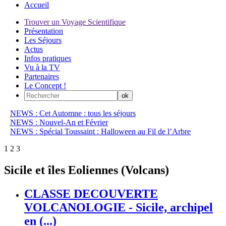
Accueil
Trouver un Voyage Scientifique
Présentation
Les Séjours
Actus
Infos pratiques
Vu à la TV
Partenaires
Le Concept !
NEWS : Cet Automne : tous les séjours
NEWS : Nouvel-An et Février
NEWS : Spécial Toussaint : Halloween au Fil de l’Arbre
1
2
3
Sicile et îles Eoliennes (Volcans)
CLASSE DECOUVERTE
VOLCANOLOGIE - Sicile, archipel
en (...)