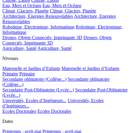
Chimie, Labos
Chimie, Labos
Eau, Mers et Océans
Eau, Mers et Océans
Climat, Glaciers, Planète
Climat, Glaciers, Planète
Architecture, Energies Renouvelables
Architecture, Energies
Renouvelables
Robotique, Electronique, Informatique
Robotique, Electronique,
Informatique
Drones, Objets Connectés, Imprimante 3D
Drones, Objets
Connectés, Imprimante 3D
Agriculture, Santé
Agriculture, Santé
Niveaux
Maternelle et Jardins d’Enfants
Maternelle et Jardins d’Enfants
Primaire
Primaire
Secondaire obligatoire (Collège...)
Secondaire obligatoire
(Collège...)
Secondaire Post-Obligatoire (Lycée...)
Secondaire Post-Obligatoire
(Lycée...)
Universités, Ecoles d’Ingénieurs...
Universités, Ecoles
d’Ingénieurs...
Ecoles Doctorales
Ecoles Doctorales
Dates
Printemps : avril-mai
Printemps : avril-mai