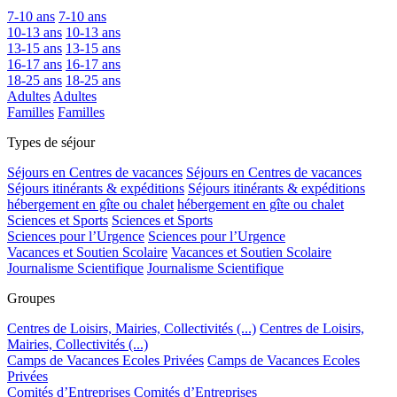
7-10 ans
7-10 ans
10-13 ans
10-13 ans
13-15 ans
13-15 ans
16-17 ans
16-17 ans
18-25 ans
18-25 ans
Adultes
Adultes
Familles
Familles
Types de séjour
Séjours en Centres de vacances
Séjours en Centres de vacances
Séjours itinérants & expéditions
Séjours itinérants & expéditions
hébergement en gîte ou chalet
hébergement en gîte ou chalet
Sciences et Sports
Sciences et Sports
Sciences pour l’Urgence
Sciences pour l’Urgence
Vacances et Soutien Scolaire
Vacances et Soutien Scolaire
Journalisme Scientifique
Journalisme Scientifique
Groupes
Centres de Loisirs, Mairies, Collectivités (...)
Centres de Loisirs,
Mairies, Collectivités (...)
Camps de Vacances Ecoles Privées
Camps de Vacances Ecoles
Privées
Comités d’Entreprises
Comités d’Entreprises