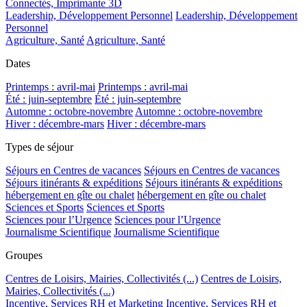
Connectés, Imprimante 3D
Leadership, Développement Personnel
Leadership, Développement
Personnel
Agriculture, Santé
Agriculture, Santé
Dates
Printemps : avril-mai
Printemps : avril-mai
Été : juin-septembre
Été : juin-septembre
Automne : octobre-novembre
Automne : octobre-novembre
Hiver : décembre-mars
Hiver : décembre-mars
Types de séjour
Séjours en Centres de vacances
Séjours en Centres de vacances
Séjours itinérants & expéditions
Séjours itinérants & expéditions
hébergement en gîte ou chalet
hébergement en gîte ou chalet
Sciences et Sports
Sciences et Sports
Sciences pour l’Urgence
Sciences pour l’Urgence
Journalisme Scientifique
Journalisme Scientifique
Groupes
Centres de Loisirs, Mairies, Collectivités (...)
Centres de Loisirs,
Mairies, Collectivités (...)
Incentive, Services RH et Marketing
Incentive, Services RH et