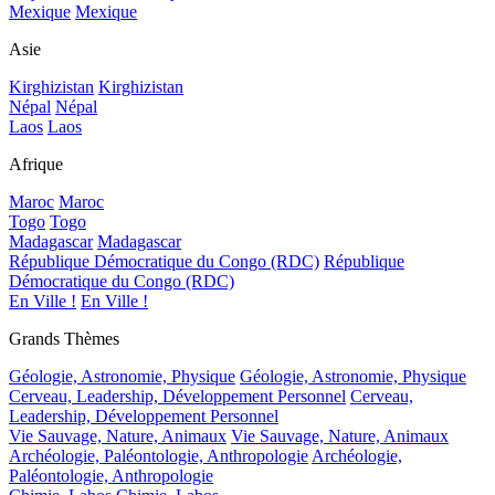
Mexique
Mexique
Asie
Kirghizistan
Kirghizistan
Népal
Népal
Laos
Laos
Afrique
Maroc
Maroc
Togo
Togo
Madagascar
Madagascar
République Démocratique du Congo (RDC)
République
Démocratique du Congo (RDC)
En Ville !
En Ville !
Grands Thèmes
Géologie, Astronomie, Physique
Géologie, Astronomie, Physique
Cerveau, Leadership, Développement Personnel
Cerveau,
Leadership, Développement Personnel
Vie Sauvage, Nature, Animaux
Vie Sauvage, Nature, Animaux
Archéologie, Paléontologie, Anthropologie
Archéologie,
Paléontologie, Anthropologie