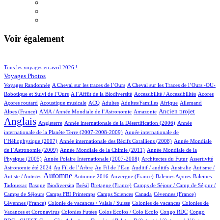
Voir également
94/915
218/915
Tous les voyages en avril 2026 !
152/915
Voyages Photos
4/915
5/915
Voyages Randonnée
A Cheval sur les traces de l’Ours
A Cheval sur les Traces de l’Ours -OU-
5/915
2/915
2/915
1/915
Robotique et Suivi de l’Ours
A l’Affût de la Biodiversité
Accessibilité / Accessibilités
Acores
2/915
100/915
26/915
12/915
2/915
69/915
19/915
Açores routard
Acoustique musicale
ACQ
Adultes
Adultes/Familles
Afrique
Allemand
11/915
5/915
250/915
709/915
Ancien projet
Alpes (France)
AMA / Année Mondiale de l’Astronomie
Amazonie
Anglais
64/915
6/915
14/915
Angleterre
Année internationale de la Désertification (2006)
Année
4/915
internationale de la Planète Terre (2007-2008-2009)
Année internationale de
1/915
11/915
l’Héliophysique (2007)
Année internationale des Récifs Coralliens (2008)
Année Mondiale
2/915
15/915
de l’Astronomie (2009)
Année Mondiale de la Chimie (2011)
Année Mondiale de la
6/915
3/915
2/915
75/915
Physique (2005)
Année Polaire Internationale (2007-2008)
Architectes du Futur
Assertivité
24/915
18/915
2/915
1/915
2/915
Astronomie été 2024
Au Fil de l’Arbre
Au Fil de l’Eau
Auditif / auditifs
Australie
Autisme /
426/915
4/915
4/915
1/915
2/915
Automne
Autiste / Autistes
Automne 2016
Auvergne (France)
Baleines Açores
Baleines
1/915
77/915
1/915
13/915
109/915
Tadoussac
Basque
Biodiversita
Brésil
Bretagne (France)
Camps de Séjour / Camp de Séjour /
5/915
12/915
4/915
2/915
1/915
Camps de Séjours
Camps FBI Printemps
Camps Sciences
Canada
Cévennes (France)
1/915
4/915
3/915
Cévennes (France)
Colonie de vacances / Valais / Suisse
Colonies de vacances
Colonies de
1/915
1/915
1/915
2/915
Vacances et Coronavirus
Colonies Futées
Colos Ecolos / Colo Ecolo
Congo RDC
Congo
1/915
16/915
1/915
2/915
1/915