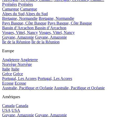
Pyrénées
Pyrénées
Camargue
Camargue
Alpes du Sud
Alpes du Sud
Bretagne, Normandie
Bretagne, Normandie
Pays Basque, Côte Basque
Pays Basque, Côte Basque
Bassin d’Arcachon
Bassin d’Arcachon
Vosges, Vittel, Nancy
Vosges, Vittel, Nancy
Guyane, Amazonie
Guyane, Amazonie
Île de la Réunion
Île de la Réunion
Europe
Angleterre
Angleterre
Norvège
Norvège
Italie
Italie
Grèce
Grèce
Portugal, Les Acores
Portugal, Les Acores
Ecosse
Ecosse
Australie, Pacifique et Océanie
Australie, Pacifique et Océanie
Amériques
Canada
Canada
USA
USA
Guyane, Amazonie
Guyane, Amazonie