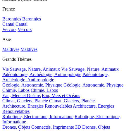
France
Baronnies
Baronnies
Cantal
Cantal
Vercors
Vercors
Asie
Maldives
Maldives
Grands Thèmes
Vie Sauvage, Nature, Animaux
Vie Sauvage, Nature, Animaux
Paléontologie, Archéologie, Anthropologie
Paléontologie,
Archéologie, Anthropologie
Géologie, Astronomie, Physique
Géologie, Astronomie, Physique
Chimie, Labos
Chimie, Labos
Eau, Mers et Océans
Eau, Mers et Océans
Climat, Glaciers, Planète
Climat, Glaciers, Planète
Architecture, Energies Renouvelables
Architecture, Energies
Renouvelables
Robotique, Electronique, Informatique
Robotique, Electronique,
Informatique
Drones, Objets Connectés, Imprimante 3D
Drones, Objets