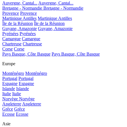
Auvergne, Cantal...
Auvergne, Cantal...
Bretagne - Normandie
Bretagne - Normandie
Provence
Provence
Martinique Antilles
Martinique Antilles
Île de la Réunion
Île de la Réunion
Guyane, Amazonie
Guyane, Amazonie
Pyrénées
Pyrénées
Camargue
Camargue
Chartreuse
Chartreuse
Corse
Corse
Pays Basque, Côte Basque
Pays Basque, Côte Basque
Europe
Monténégro
Monténégro
Portugal
Portugal
Espagne
Espagne
Islande
Islande
Italie
Italie
Norvège
Norvège
Angleterre
Angleterre
Grèce
Grèce
Ecosse
Ecosse
Asie