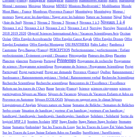
Lorraine (France)
Madagascar
Madagascar
Maldives
Mammifères Marins
Maroc
Martinique
1/618
1/618
21/618
30/618
1/618
3/618
1/618
Mental / mentaux
Mexique
Mexique
MINEO
Missions Biodiversité !
Modélisation
Monde
7/618
8/618
8/618
1/618
Mont Blanc - France
Montbrun (Provence France)
Monténégro
Monténégro
Moteur /
1/618
2/618
12/618
12/618
moteurs
Nager avec les dauphins / Nager avec les baleines
Nature au Sommet
Népal
Népal
9/618
9/618
10/618
54/618
62/618
275/618
7/618
Niveaux 1 à 4
(Asie du Sud)
Niveau 1
Niveau 2
Niveau 3
Niveau 4
Niveaux 1 à 3
47/618
9/618
125/618
2/618
2/618
11/618
Niveaux 1 et 2
Niveaux 2 à 4
Niveaux 2 et 3
Niveaux 3 et 4
Norvège
Norvège
Nouvel-An
1/618
6/618
87/618
2018 2019 2020
Objectif Sciences International Avis / Vacances Scientifiques Avis
Occitan
1/618
1/618
1/618
1/618
Océan
Offre Emploi Accrobranche
Offre Emploi Canoe Kayak
Offre Emploi Drones
Offre
1/618
47/618
48/618
46/618
Emploi Equitation
Offre Emploi Montagne
OSI PANTHERA
Paléo Labo+
Panthera à
3/618
31/618
1/618
l’automne
Pays Basque (France)
PERCEPTION
Perfectionnisme / perfectionniste / Enfant
4/618
6/618
3/618
1/618
perfectionniste / Évitement cognitif / Douance
Pétrographie
Pisteurs des Alpes
Placettes
1/618
8/618
1/618
280/618
1/618
1/618
Printemps
Plancton
plancton
Portugais
Portugal
Programme de recherche
Programme
2/618
1/618
de science / Programme scientifique
Programme de Science / Programme Scientifique
Projet
1/618
14/618
41/618
3/618
1/618
Participatif
Projet participatif
Projet sur demande
Provence (France)
Québec
Raisonnement /
1/618
1/618
Surdouance / Raisonnements spéciaux / Verbal / Raisonnement verbal
Recherche Scientifique
1/618
1/618
3/618
Recherche Scientifique
Recherche scientifique
Rencontres de l’Excellence / Excellence
41/618
4/618
5/618
1/618
1/618
Robots sur les traces de l’Ours
Russe
Savoie (France)
Science
sciences citoyennes
sciences
3/618
40/618
31/618
participatives
Séjours au Maroc
Séjours de Vacances
Séjours de Vacances Enfants et Ados en
3/618
15/618
71/618
Provence en Automne
Séjours ECOLOGIS
Séjours en rapport avec le climat
Séjours
8/618
40/618
8/618
Linguistiques d’Anglais
Séjours nature en Suisse
Semaine de Relâche / Semaines de Relâches
1/618
Serbo-croate
Situation de handicap / porteur d’un handicap / porteurs d’un handicap /
2/618
3/618
handicapé / handicapée / handicapés / handicapées / handicap
Solidaire / Solidarité
Sortie du
35/618
3/618
1/618
1/618
5/618
1/618
98/618
logiciel SPIP 2.0
Soutien Scolaire
SPIP
Stage Etudes
Stage Nature
Stage Scolaire
Stomates
6/618
3/618
7/618
6/618
Suisse
Sumatra (Indonésie)
Sur les Traces du Loup
Sur les Traces du Loup Été Valais Suisse
1/618
Sur les Traces du Loup Suisse Enfants Ados ou Familles
Surefficient / Surefficients /