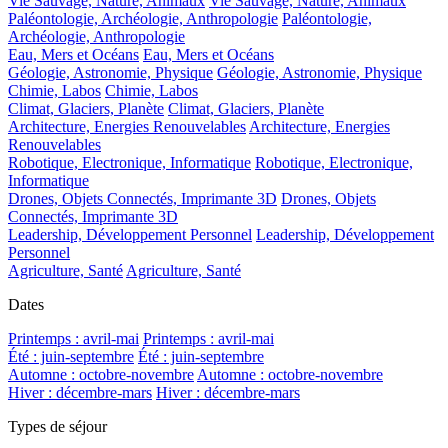
Vie Sauvage, Nature, Animaux
Vie Sauvage, Nature, Animaux
Paléontologie, Archéologie, Anthropologie
Paléontologie,
Archéologie, Anthropologie
Eau, Mers et Océans
Eau, Mers et Océans
Géologie, Astronomie, Physique
Géologie, Astronomie, Physique
Chimie, Labos
Chimie, Labos
Climat, Glaciers, Planète
Climat, Glaciers, Planète
Architecture, Energies Renouvelables
Architecture, Energies
Renouvelables
Robotique, Electronique, Informatique
Robotique, Electronique,
Informatique
Drones, Objets Connectés, Imprimante 3D
Drones, Objets
Connectés, Imprimante 3D
Leadership, Développement Personnel
Leadership, Développement
Personnel
Agriculture, Santé
Agriculture, Santé
Dates
Printemps : avril-mai
Printemps : avril-mai
Été : juin-septembre
Été : juin-septembre
Automne : octobre-novembre
Automne : octobre-novembre
Hiver : décembre-mars
Hiver : décembre-mars
Types de séjour