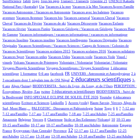
14/618
6/618
9/618
40/618
1/618
1/618
Surefficience
Tahiti
Togo
Tous les âges
Transect / Transects
Trisomie 21
UNESCO Kakadu
8/618
1/618
1/618
1/618
14/618
National Parc (Australie)
Usa
Vacances à la mer
Vacances à la Mer
Vacances Açores Famille
1/618
1/618
Vacances Astronomie / Vacances en Astronomie
Vacances avec les baleines
Vacances
5/618
1/618
1/618
46/618
1/618
aventure
Vacances Aventure
Vacances bio
Vacances carnaval
Vacances Cheval
Vacances
15/618
1/618
1/618
13/618
1/618
Cheval
Vacances de Février
Vacances de ski
Vacances Découverte
Vacances Enfants
2/618
16/618
1/618
Vacances février
Vacances Futées
Vacances Géologie / Vacances en Géologie
Vacances Haut
1/618
1/618
de Gamme
Vacances informatiques / vacances informatique / vacances en informatique
1/618
1/618
2/618
1/618
Vacances Insolites
Vacances insolites
Vacances Intelligentes
Vacances Originales
Vacances
5/618
Originales
Vacances Scientifiques / Vacances Sciences / Camps de Sciences / Colonies de
1/618
1/618
1/618
1/618
Vacances Scientifiques
Vacances scolaires 2015
Vacances scolaires 2016
Vacances solidaires
1/618
1/618
1/618
1/618
1/618
Vacances Sport
Vacances utiles
Vacances Utiles
Vacances voile
Vacances Voile
Visuel /
6/618
1/618
1/618
36/618
visuels
Volcans Vacances de Printemps
Volontaire / Volontariat
Volontariat / Volontaire
7/618
69/618
Voyages Plongée Scientifique
Voyages Scientifiques / Voyage Scientifique
1 éducateur
4/618
1/618
9/618
204/618
18/618
6/618
FR
scientifique
1 formateur
0-6 ans
facebook
UNIVERS : Astronomie et Astrophysique
2 à
397/618
10/618
2 éducateurs scientifiques
3 encadrants dont 1 népalais issu de OSI Népal
3-
78/618
32/618
8/618
6 ans
Alpes (Suisse)
BIODIVERSITA : Suivi du Lynx, du Loup, et de l’Ours
PERCEPTION :
1/618
158/618
45/618
3 éducateurs scientifiques
Écosystèmes, Rivière, Eau
twitter
BIODIVERSITA : Suivi de
35/618
1/618
23/618
la Biodiversité
INFO SPECIALE ECLIPSE DE SOLEIL ÉTÉ 2026
Youtube
4 éducateurs
1/618
1/618
17/618
5/618
10/618
scientifiques
Ecriture et Sciences
LinkedIn
5
Acores (voile)
Haute-Savoie, Vercors, Alpes du
48/618
2/618
4/618
1/618
26/618
42/618
11/618
50/618
Sud, Mont Blanc,...
PALEOZOIC : Dinosaures et Paléontologie
Suisse
Togo
6
6
7
7-12 ans
3/618
25/618
21/618
2/618
8/618
3/618
7-12 ans/Familles
7-17 ans
7-17 ans/Familles
7-18 ans
7-25 ans/Adultes
7-25 ans/Familles
1/618
1/618
42/618
1/618
6/618
64/618
3/618
1/618
Amazonie
Belgique
Vercors
8
Chartreuse
Sicile et îles Eoliennes (Volcans)
10
10-15 ans
11/618
8/618
4/618
37/618
35/618
8/618
10-15 ans/Familles
10-17 ans
10-17 ans/Familles
10-18 ans/Adultes
Astronomie
Espagne
49/618
126/618
277/618
15/618
2/618
1/618
12
France
Kyrgyzstan (Asie Centrale)
Provence
12-17 ans
12-17 ans/Familles
12-25
87/618
7/618
32/618
7/618
1/618
4/618
ans/Adultes
13-17 ans
13-18 ans
13-18 ans/Adultes
13-18 ans/Familles
13-25 ans/Adultes