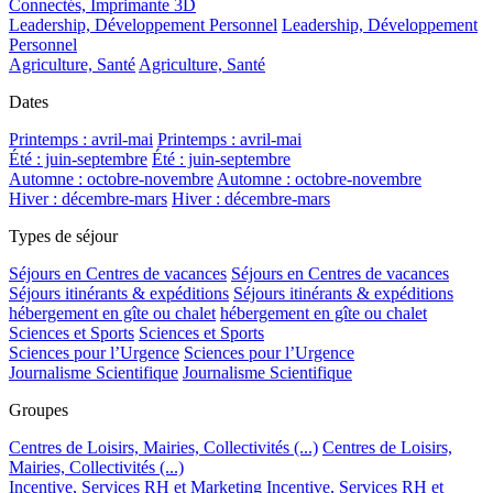
Connectés, Imprimante 3D
Leadership, Développement Personnel
Leadership, Développement
Personnel
Agriculture, Santé
Agriculture, Santé
Dates
Printemps : avril-mai
Printemps : avril-mai
Été : juin-septembre
Été : juin-septembre
Automne : octobre-novembre
Automne : octobre-novembre
Hiver : décembre-mars
Hiver : décembre-mars
Types de séjour
Séjours en Centres de vacances
Séjours en Centres de vacances
Séjours itinérants & expéditions
Séjours itinérants & expéditions
hébergement en gîte ou chalet
hébergement en gîte ou chalet
Sciences et Sports
Sciences et Sports
Sciences pour l’Urgence
Sciences pour l’Urgence
Journalisme Scientifique
Journalisme Scientifique
Groupes
Centres de Loisirs, Mairies, Collectivités (...)
Centres de Loisirs,
Mairies, Collectivités (...)
Incentive, Services RH et Marketing
Incentive, Services RH et