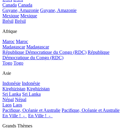
Canada
Canada
Guyane, Amazonie
Guyane, Amazonie
Mexique
Mexique
Brésil
Brésil
Afrique
Maroc
Maroc
Madagascar
Madagascar
République Démocratique du Congo (RDC)
République
Démocratique du Congo (RDC)
Togo
Togo
Asie
Indonésie
Indonésie
Kirghizistan
Kirghizistan
Sri Lanka
Sri Lanka
Népal
Népal
Laos
Laos
Pacifique, Océanie et Australie
Pacifique, Océanie et Australie
En Ville !_-_
En Ville !_-_
Grands Thèmes