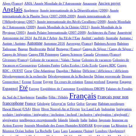
12/618
4/618
206/618
466/618
Ancien projet
Alpes (France)
AMA / Année Mondiale de l’Astronomie
Amazonie
Anglais
64/618
6/618
14/618
Angleterre
Année internationale de la Désertification (2006)
Année
4/618
internationale de la Planète Terre (2007-2008-2009)
Année internationale de
1/618
11/618
l’Héliophysique (2007)
Année internationale des Récifs Coralliens (2008)
Année Mondiale
2/618
15/618
de l’Astronomie (2009)
Année Mondiale de la Chimie (2011)
Année Mondiale de la
5/618
2/618
1/618
14/618
Physique (2005)
Année Polaire Internationale (2007-2008)
Architectes du Futur
Assertivité
14/618
7/618
1/618
1/618
1/618
Astronomie été 2024
Au Fil de l’Arbre
Au Fil de l’Eau
Auditif / auditifs
Australie
Autisme /
274/618
3/618
5/618
1/618
2/618
Automne
Autiste / Autistes
Automne 2016
Auvergne (France)
Baleines Açores
Baleines
1/618
63/618
1/618
11/618
44/618
Tadoussac
Basque
Biodiversita
Brésil
Bretagne (France)
Camps de Séjour / Camp de Séjour /
2/618
6/618
6/618
2/618
1/618
Camps de Séjours
Camps FBI Printemps
Camps Sciences
Canada
Cévennes (France)
1/618
2/618
3/618
Cévennes (France)
Colonie de vacances / Valais / Suisse
Colonies de vacances
Colonies de
1/618
1/618
1/618
3/618
Vacances et Coronavirus
Colonies Futées
Colos Ecolos / Colo Ecolo
Congo RDC
Congo
1/618
11/618
1/618
1/618
1/618
RDC - OUEST
Corse
Côte Atlantique
Dauphin / Baleine
Déficient / déficience / déficients
1/618
1/618
19/618
Développement de la recherche
Développement de la Recherche
Drôme provençale
Drones
1/618
1/618
1/618
12/618
1/618
22/618
13/618
141/618
Connection !
Ecosse
Ecosse
Egypte
En cours de création
Ennui profond
Espagne
Espagne
458/618
10/618
71/618
117/618
2/618
Eté
Espagnol
Europe
Expédition de l’automne
Expéditions DROPS
Falaises de Fossiles
2/618
40/618
618/618
269/618
Français
Français pour non
du Sud de l’Angleterre
Familles
Félin / Félidés
199/618
32/618
1/618
1/618
1/618
1/618
2/618
2/618
francophone
France
Géologie
Géosyst’m
Grêce
Grêce
Guyane
Habitats nordiques
2/618
101/618
19/618
8/618
1/618
1/618
Hawaï
Hawaï (USA)
Hiver
Hiver Nouvel-An et Février
Ice Land Lab
Indonésie
Intégration
scolaire / intégration / intégrative / inclusion / inclusif / inclusive / ségrégation / ségrégatif /
1/618
9/618
8/618
4/618
37/618
5/618
3/618
ségrégative
intelligence exceptionnelle
Islande
Islande
Italie
Italien
Japonais
Jeunesse en
5/618
41/618
5/618
4/618
Action Europe
Journée Mondiale des Zones Humides RAMSAR
Kyrgyzstan
La Réunion
La
1/618
1/618
1/618
7/618
62/618
2/618
Réunion Océan Indien
La Rochelle
Laos
Laos
Lausanne (Suisse)
Londres (Angleterre)
6/618
6/618
1/618
1/618
8/618
9/618
1/618