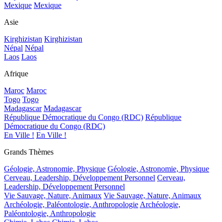
Mexique
Mexique
Asie
Kirghizistan
Kirghizistan
Népal
Népal
Laos
Laos
Afrique
Maroc
Maroc
Togo
Togo
Madagascar
Madagascar
République Démocratique du Congo (RDC)
République
Démocratique du Congo (RDC)
En Ville !
En Ville !
Grands Thèmes
Géologie, Astronomie, Physique
Géologie, Astronomie, Physique
Cerveau, Leadership, Développement Personnel
Cerveau,
Leadership, Développement Personnel
Vie Sauvage, Nature, Animaux
Vie Sauvage, Nature, Animaux
Archéologie, Paléontologie, Anthropologie
Archéologie,
Paléontologie, Anthropologie