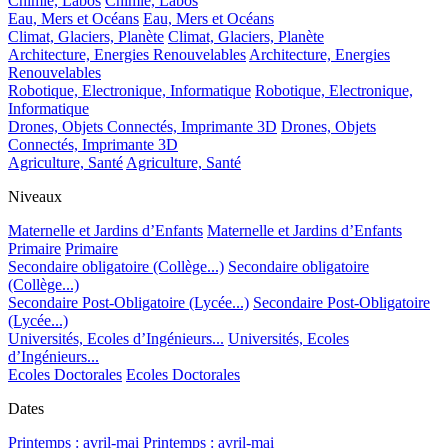
Chimie, Labos
Chimie, Labos
Eau, Mers et Océans
Eau, Mers et Océans
Climat, Glaciers, Planète
Climat, Glaciers, Planète
Architecture, Energies Renouvelables
Architecture, Energies
Renouvelables
Robotique, Electronique, Informatique
Robotique, Electronique,
Informatique
Drones, Objets Connectés, Imprimante 3D
Drones, Objets
Connectés, Imprimante 3D
Agriculture, Santé
Agriculture, Santé
Niveaux
Maternelle et Jardins d’Enfants
Maternelle et Jardins d’Enfants
Primaire
Primaire
Secondaire obligatoire (Collège...)
Secondaire obligatoire
(Collège...)
Secondaire Post-Obligatoire (Lycée...)
Secondaire Post-Obligatoire
(Lycée...)
Universités, Ecoles d’Ingénieurs...
Universités, Ecoles
d’Ingénieurs...
Ecoles Doctorales
Ecoles Doctorales
Dates
Printemps : avril-mai
Printemps : avril-mai