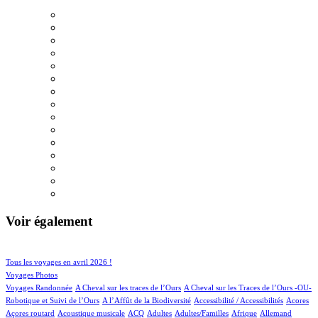
Voir également
47/618
90/618
Tous les voyages en avril 2026 !
78/618
Voyages Photos
4/618
4/618
Voyages Randonnée
A Cheval sur les traces de l’Ours
A Cheval sur les Traces de l’Ours -OU-
3/618
1/618
4/618
1/618
Robotique et Suivi de l’Ours
A l’Affût de la Biodiversité
Accessibilité / Accessibilités
Acores
1/618
40/618
18/618
13/618
3/618
32/618
19/618
Açores routard
Acoustique musicale
ACQ
Adultes
Adultes/Familles
Afrique
Allemand