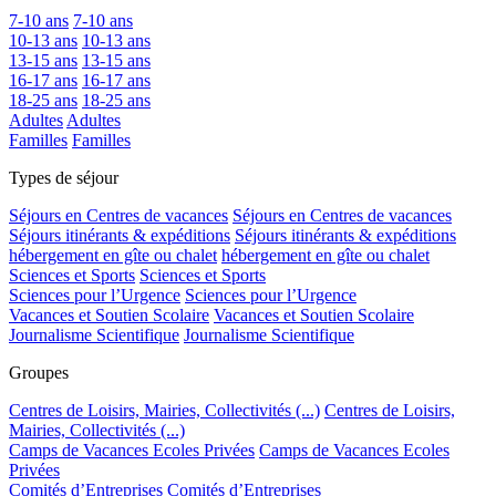
7-10 ans
7-10 ans
10-13 ans
10-13 ans
13-15 ans
13-15 ans
16-17 ans
16-17 ans
18-25 ans
18-25 ans
Adultes
Adultes
Familles
Familles
Types de séjour
Séjours en Centres de vacances
Séjours en Centres de vacances
Séjours itinérants & expéditions
Séjours itinérants & expéditions
hébergement en gîte ou chalet
hébergement en gîte ou chalet
Sciences et Sports
Sciences et Sports
Sciences pour l’Urgence
Sciences pour l’Urgence
Vacances et Soutien Scolaire
Vacances et Soutien Scolaire
Journalisme Scientifique
Journalisme Scientifique
Groupes
Centres de Loisirs, Mairies, Collectivités (...)
Centres de Loisirs,
Mairies, Collectivités (...)
Camps de Vacances Ecoles Privées
Camps de Vacances Ecoles
Privées
Comités d’Entreprises
Comités d’Entreprises