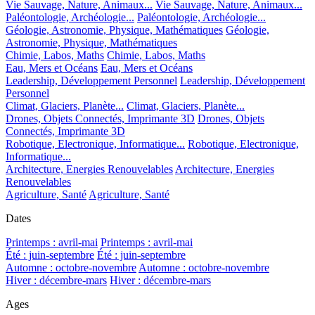
Vie Sauvage, Nature, Animaux...
Vie Sauvage, Nature, Animaux...
Paléontologie, Archéologie...
Paléontologie, Archéologie...
Géologie, Astronomie, Physique, Mathématiques
Géologie,
Astronomie, Physique, Mathématiques
Chimie, Labos, Maths
Chimie, Labos, Maths
Eau, Mers et Océans
Eau, Mers et Océans
Leadership, Développement Personnel
Leadership, Développement
Personnel
Climat, Glaciers, Planète...
Climat, Glaciers, Planète...
Drones, Objets Connectés, Imprimante 3D
Drones, Objets
Connectés, Imprimante 3D
Robotique, Electronique, Informatique...
Robotique, Electronique,
Informatique...
Architecture, Energies Renouvelables
Architecture, Energies
Renouvelables
Agriculture, Santé
Agriculture, Santé
Dates
Printemps : avril-mai
Printemps : avril-mai
Été : juin-septembre
Été : juin-septembre
Automne : octobre-novembre
Automne : octobre-novembre
Hiver : décembre-mars
Hiver : décembre-mars
Ages