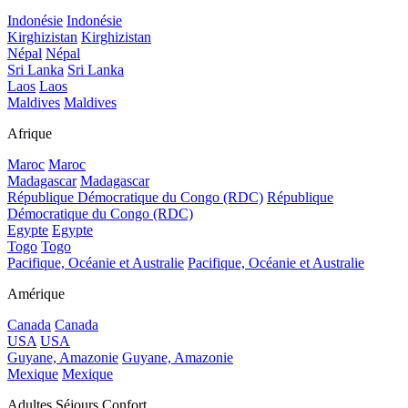
Indonésie
Indonésie
Kirghizistan
Kirghizistan
Népal
Népal
Sri Lanka
Sri Lanka
Laos
Laos
Maldives
Maldives
Afrique
Maroc
Maroc
Madagascar
Madagascar
République Démocratique du Congo (RDC)
République
Démocratique du Congo (RDC)
Egypte
Egypte
Togo
Togo
Pacifique, Océanie et Australie
Pacifique, Océanie et Australie
Amérique
Canada
Canada
USA
USA
Guyane, Amazonie
Guyane, Amazonie
Mexique
Mexique
Adultes Séjours Confort