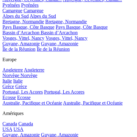
Pyrénées
Pyrénées
Camargue
Camargue
Alpes du Sud
Alpes du Sud
Bretagne, Normandie
Bretagne, Normandie
Pays Basque, Côte Basque
Pays Basque, Côte Basque
Bassin d’Arcachon
Bassin d’Arcachon
Vosges, Vittel, Nancy
Vosges, Vittel, Nancy
Guyane, Amazonie
Guyane, Amazonie
Île de la Réunion
Île de la Réunion
Europe
Angleterre
Angleterre
Norvège
Norvège
Italie
Italie
Grèce
Grèce
Portugal, Les Acores
Portugal, Les Acores
Ecosse
Ecosse
Australie, Pacifique et Océanie
Australie, Pacifique et Océanie
Amériques
Canada
Canada
USA
USA
Guyane, Amazonie
Guyane, Amazonie