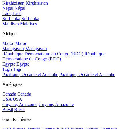
Kirghizistan
Kirghizistan
Népal
Népal
Laos
Laos
Sri Lanka
Sri Lanka
Maldives
Maldives
Afrique
Maroc
Maroc
Madagascar
Madagascar
République Démocratique du Congo (RDC)
République
Démocratique du Congo (RDC)
Egypte
Egypte
Togo
Togo
Pacifique, Océanie et Australie
Pacifique, Océanie et Australie
Amériques
Canada
Canada
USA
USA
Guyane, Amazonie
Guyane, Amazonie
Brésil
Brésil
Grands Thèmes