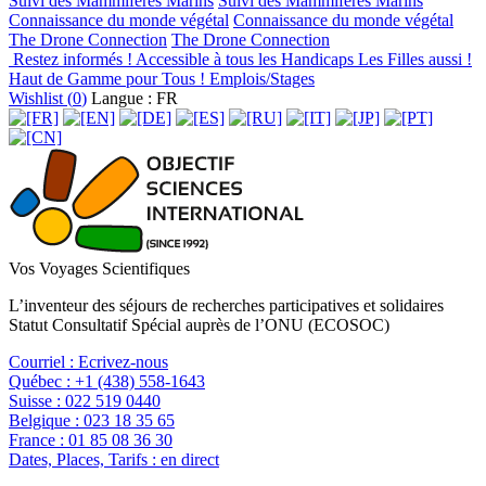
Suivi des Mammifères Marins
Suivi des Mammifères Marins
Connaissance du monde végétal
Connaissance du monde végétal
The Drone Connection
The Drone Connection
Restez informés !
Accessible à tous les Handicaps
Les Filles aussi !
Haut de Gamme pour Tous !
Emplois/Stages
Wishlist (
0
)
Langue : FR
Vos Voyages Scientifiques
L’inventeur des séjours de recherches participatives et solidaires
Statut Consultatif Spécial auprès de l’ONU (ECOSOC)
Courriel :
Ecrivez-nous
Québec :
+1 (438) 558-1643
Suisse :
022 519 0440
Belgique :
023 18 35 65
France :
01 85 08 36 30
Dates, Places, Tarifs :
en direct