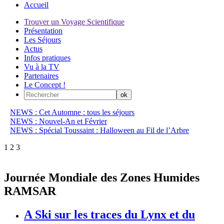
Accueil
Trouver un Voyage Scientifique
Présentation
Les Séjours
Actus
Infos pratiques
Vu à la TV
Partenaires
Le Concept !
NEWS : Cet Automne : tous les séjours
NEWS : Nouvel-An et Février
NEWS : Spécial Toussaint : Halloween au Fil de l’Arbre
1
2
3
Journée Mondiale des Zones Humides
RAMSAR
A Ski sur les traces du Lynx et du