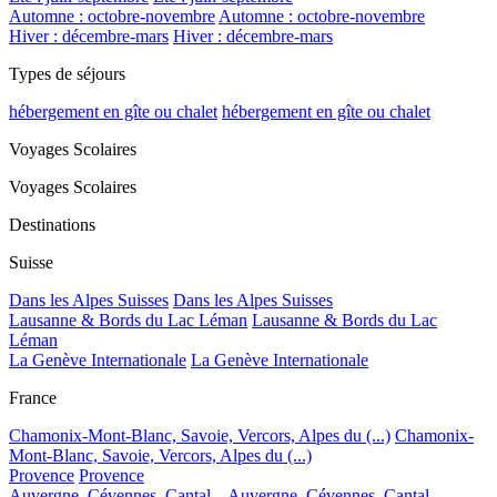
Automne : octobre-novembre
Automne : octobre-novembre
Hiver : décembre-mars
Hiver : décembre-mars
Types de séjours
hébergement en gîte ou chalet
hébergement en gîte ou chalet
Voyages Scolaires
Voyages Scolaires
Destinations
Suisse
Dans les Alpes Suisses
Dans les Alpes Suisses
Lausanne & Bords du Lac Léman
Lausanne & Bords du Lac
Léman
La Genève Internationale
La Genève Internationale
France
Chamonix-Mont-Blanc, Savoie, Vercors, Alpes du (...)
Chamonix-
Mont-Blanc, Savoie, Vercors, Alpes du (...)
Provence
Provence
Auvergne, Cévennes, Cantal...
Auvergne, Cévennes, Cantal...