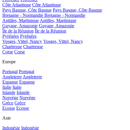
Côte Atlantique
Côte Atlantique
Pays Basque, Côte Basque
Pays Basque, Côte Basque
Bretagne - Normandie
Bretagne - Normandie
Antilles, Martinique
Antilles, Martinique
Guyane, Amazonie
Guyane, Amazonie
Île de la Réunion
Île de la Réunion
Pyrénées
Pyrénées
Vosges, Vittel, Nancy
Vosges, Vittel, Nancy
Chartreuse
Chartreuse
Corse
Corse
Europe
Portugal
Portugal
Angleterre
Angleterre
Espagne
Espagne
Italie
Italie
Islande
Islande
Norvège
Norvège
Grèce
Grèce
Ecosse
Ecosse
Asie
Indonésie
Indonésie