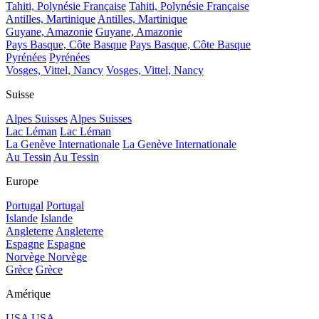
Tahiti, Polynésie Française
Tahiti, Polynésie Française
Antilles, Martinique
Antilles, Martinique
Guyane, Amazonie
Guyane, Amazonie
Pays Basque, Côte Basque
Pays Basque, Côte Basque
Pyrénées
Pyrénées
Vosges, Vittel, Nancy
Vosges, Vittel, Nancy
Suisse
Alpes Suisses
Alpes Suisses
Lac Léman
Lac Léman
La Genève Internationale
La Genève Internationale
Au Tessin
Au Tessin
Europe
Portugal
Portugal
Islande
Islande
Angleterre
Angleterre
Espagne
Espagne
Norvège
Norvège
Grèce
Grèce
Amérique
USA
USA