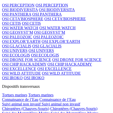
OSI PERCEPTION
OSI PERCEPTION
OSI BIODIVERSITA
OSI BIODIVERSITA
OSI PANTHERA
OSI PANTHERA
OSI CETA’BIOSPHERE
OSI CETA’BIOSPHERE
OSI CETIS
OSI CETIS
OSI WATER WATCH
OSI WATER WATCH
OSI GEOSYST’M
OSI GEOSYST’M
OSI PALEOZOIC
OSI PALEOZOIC
OSI EXPLOR’EARTH
OSI EXPLOR’EARTH
OSI GLACIALIS
OSI GLACIALIS
OSI UNIVERS
OSI UNIVERS
OSI ECOLOGIS
OSI ECOLOGIS
OSI DRONE FOR SCIENCE
OSI DRONE FOR SCIENCE
OSI CHIP HACKADEMY
OSI CHIP HACKADEMY
OSI EXCELLENCE
OSI EXCELLENCE
OSI WILD ATTITUDE
OSI WILD ATTITUDE
OSI IROKO
OSI IROKO
Dispositifs transversaux
Tortues marines
Tortues marines
Connaissance de l’Eau
Connaissance de l’Eau
Suivi animal non invasif
Suivi animal non invasif
Chiroptères (Chauves-Souris)
Chiroptères (Chauves-Souris)