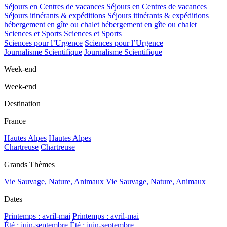
Séjours en Centres de vacances
Séjours en Centres de vacances
Séjours itinérants & expéditions
Séjours itinérants & expéditions
hébergement en gîte ou chalet
hébergement en gîte ou chalet
Sciences et Sports
Sciences et Sports
Sciences pour l’Urgence
Sciences pour l’Urgence
Journalisme Scientifique
Journalisme Scientifique
Week-end
Week-end
Destination
France
Hautes Alpes
Hautes Alpes
Chartreuse
Chartreuse
Grands Thèmes
Vie Sauvage, Nature, Animaux
Vie Sauvage, Nature, Animaux
Dates
Printemps : avril-mai
Printemps : avril-mai
Été : juin-septembre
Été : juin-septembre