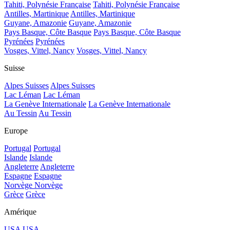
Tahiti, Polynésie Française
Tahiti, Polynésie Française
Antilles, Martinique
Antilles, Martinique
Guyane, Amazonie
Guyane, Amazonie
Pays Basque, Côte Basque
Pays Basque, Côte Basque
Pyrénées
Pyrénées
Vosges, Vittel, Nancy
Vosges, Vittel, Nancy
Suisse
Alpes Suisses
Alpes Suisses
Lac Léman
Lac Léman
La Genève Internationale
La Genève Internationale
Au Tessin
Au Tessin
Europe
Portugal
Portugal
Islande
Islande
Angleterre
Angleterre
Espagne
Espagne
Norvège
Norvège
Grèce
Grèce
Amérique
USA
USA