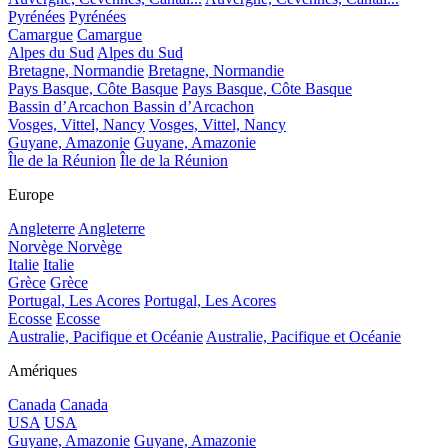
Pyrénées
Pyrénées
Camargue
Camargue
Alpes du Sud
Alpes du Sud
Bretagne, Normandie
Bretagne, Normandie
Pays Basque, Côte Basque
Pays Basque, Côte Basque
Bassin d’Arcachon
Bassin d’Arcachon
Vosges, Vittel, Nancy
Vosges, Vittel, Nancy
Guyane, Amazonie
Guyane, Amazonie
Île de la Réunion
Île de la Réunion
Europe
Angleterre
Angleterre
Norvège
Norvège
Italie
Italie
Grèce
Grèce
Portugal, Les Acores
Portugal, Les Acores
Ecosse
Ecosse
Australie, Pacifique et Océanie
Australie, Pacifique et Océanie
Amériques
Canada
Canada
USA
USA
Guyane, Amazonie
Guyane, Amazonie