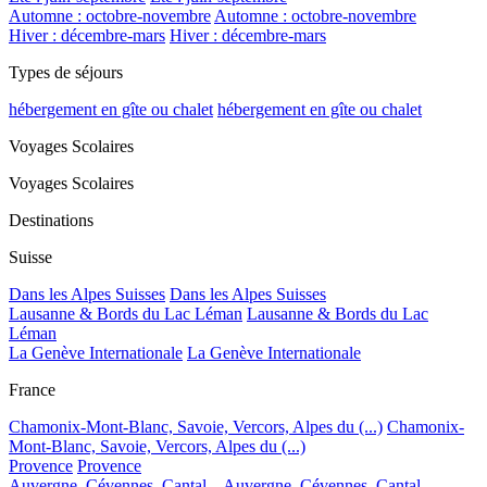
Automne : octobre-novembre
Automne : octobre-novembre
Hiver : décembre-mars
Hiver : décembre-mars
Types de séjours
hébergement en gîte ou chalet
hébergement en gîte ou chalet
Voyages Scolaires
Voyages Scolaires
Destinations
Suisse
Dans les Alpes Suisses
Dans les Alpes Suisses
Lausanne & Bords du Lac Léman
Lausanne & Bords du Lac
Léman
La Genève Internationale
La Genève Internationale
France
Chamonix-Mont-Blanc, Savoie, Vercors, Alpes du (...)
Chamonix-
Mont-Blanc, Savoie, Vercors, Alpes du (...)
Provence
Provence
Auvergne, Cévennes, Cantal...
Auvergne, Cévennes, Cantal...