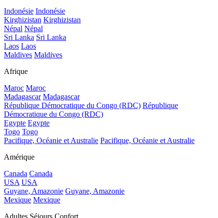
Indonésie
Indonésie
Kirghizistan
Kirghizistan
Népal
Népal
Sri Lanka
Sri Lanka
Laos
Laos
Maldives
Maldives
Afrique
Maroc
Maroc
Madagascar
Madagascar
République Démocratique du Congo (RDC)
République
Démocratique du Congo (RDC)
Egypte
Egypte
Togo
Togo
Pacifique, Océanie et Australie
Pacifique, Océanie et Australie
Amérique
Canada
Canada
USA
USA
Guyane, Amazonie
Guyane, Amazonie
Mexique
Mexique
Adultes Séjours Confort