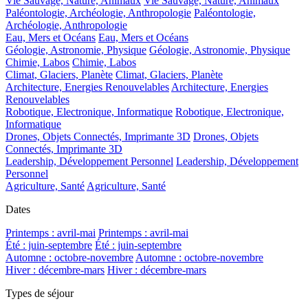
Vie Sauvage, Nature, Animaux
Vie Sauvage, Nature, Animaux
Paléontologie, Archéologie, Anthropologie
Paléontologie,
Archéologie, Anthropologie
Eau, Mers et Océans
Eau, Mers et Océans
Géologie, Astronomie, Physique
Géologie, Astronomie, Physique
Chimie, Labos
Chimie, Labos
Climat, Glaciers, Planète
Climat, Glaciers, Planète
Architecture, Energies Renouvelables
Architecture, Energies
Renouvelables
Robotique, Electronique, Informatique
Robotique, Electronique,
Informatique
Drones, Objets Connectés, Imprimante 3D
Drones, Objets
Connectés, Imprimante 3D
Leadership, Développement Personnel
Leadership, Développement
Personnel
Agriculture, Santé
Agriculture, Santé
Dates
Printemps : avril-mai
Printemps : avril-mai
Été : juin-septembre
Été : juin-septembre
Automne : octobre-novembre
Automne : octobre-novembre
Hiver : décembre-mars
Hiver : décembre-mars
Types de séjour