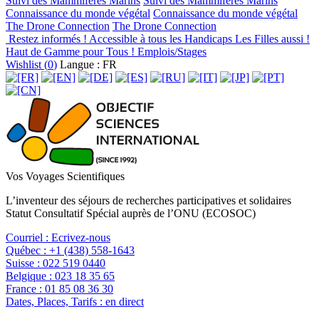
Suivi des Mammifères Marins
Suivi des Mammifères Marins
Connaissance du monde végétal
Connaissance du monde végétal
The Drone Connection
The Drone Connection
Restez informés !
Accessible à tous les Handicaps
Les Filles aussi !
Haut de Gamme pour Tous !
Emplois/Stages
Wishlist (
0
)
Langue : FR
Vos Voyages Scientifiques
L’inventeur des séjours de recherches participatives et solidaires
Statut Consultatif Spécial auprès de l’ONU (ECOSOC)
Courriel :
Ecrivez-nous
Québec :
+1 (438) 558-1643
Suisse :
022 519 0440
Belgique :
023 18 35 65
France :
01 85 08 36 30
Dates, Places, Tarifs :
en direct