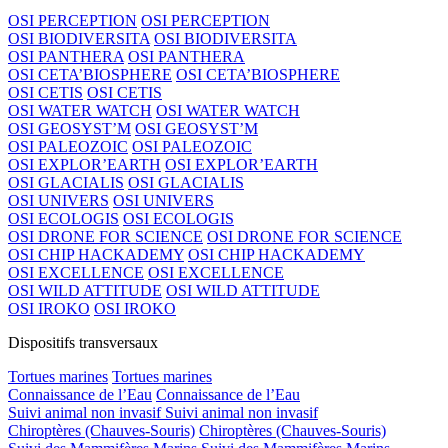
OSI PERCEPTION
OSI PERCEPTION
OSI BIODIVERSITA
OSI BIODIVERSITA
OSI PANTHERA
OSI PANTHERA
OSI CETA’BIOSPHERE
OSI CETA’BIOSPHERE
OSI CETIS
OSI CETIS
OSI WATER WATCH
OSI WATER WATCH
OSI GEOSYST’M
OSI GEOSYST’M
OSI PALEOZOIC
OSI PALEOZOIC
OSI EXPLOR’EARTH
OSI EXPLOR’EARTH
OSI GLACIALIS
OSI GLACIALIS
OSI UNIVERS
OSI UNIVERS
OSI ECOLOGIS
OSI ECOLOGIS
OSI DRONE FOR SCIENCE
OSI DRONE FOR SCIENCE
OSI CHIP HACKADEMY
OSI CHIP HACKADEMY
OSI EXCELLENCE
OSI EXCELLENCE
OSI WILD ATTITUDE
OSI WILD ATTITUDE
OSI IROKO
OSI IROKO
Dispositifs transversaux
Tortues marines
Tortues marines
Connaissance de l’Eau
Connaissance de l’Eau
Suivi animal non invasif
Suivi animal non invasif
Chiroptères (Chauves-Souris)
Chiroptères (Chauves-Souris)