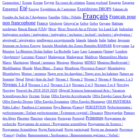
1/1076
1/1076
1/1076
23/1076
1/1076
15/1076
13/1076
249/1076
Connection !
Ecosse
Ecosse
Egypte
En cours de création
Ennui profond
Espagne
Espagne
749/1076
15/1076
191/1076
277/1076
3/1076
Eté
Espagnol
Expéditions DROPS
Europe
Expédition de l’automne
Falaises de
3/1076
99/1076
978/1076
533/1076
Français
Français pour
Fossiles du Sud de l’Angleterre
Familles
Félin / Félidés
non francophone
317/1076
45/1076
1/1076
1/1076
1/1076
1/1076
2/1076
France
Géologie
Géosyst’m
Grêce
Grêce
Guyane
Habitats
3/1076
3/1076
162/1076
29/1076
8/1076
1/1076
1/1076
nordiques
Hawaï
Hawaï (USA)
Hiver
Hiver Nouvel-An et Février
Ice Land Lab
Indonésie
Intégration scolaire / intégration / intégrative / inclusion / inclusif / inclusive / ségrégation /
1/1076
9/1076
8/1076
16/1076
83/1076
6/1076
3/1076
ségrégatif / ségrégative
intelligence exceptionnelle
Islande
Islande
Italie
Italien
Japonais
5/1076
101/1076
6/1076
Jeunesse en Action Europe
Journée Mondiale des Zones Humides RAMSAR
Kyrgyzstan
La
4/1076
2/1076
1/1076
1/1076
2/1076
49/1076
Réunion
La Réunion Océan Indien
La Rochelle
Laos
Laos
Lausanne (Suisse)
Londres
2/1076
3/1076
3/1076
1/1076
1/1076
9/1076
(Angleterre)
Lorraine (France)
Madagascar
Madagascar
Maldives
Mammifères Marins
9/1076
2/1076
1/1076
1/1076
43/1076
45/1076
1/1076
Maroc
Martinique
Mental / mentaux
Mexique
Mexique
MINEO
Missions Biodiversité !
3/1076
1/1076
9/1076
16/1076
16/1076
Modélisation
Monde
Mont Blanc - France
Montbrun (Provence France)
Monténégro
2/1076
1/1076
4/1076
Monténégro
Moteur / moteurs
Nager avec les dauphins / Nager avec les baleines
Nature au
18/1076
18/1076
18/1076
12/1076
15/1076
117/1076
140/1076
401/1076
Sommet
Népal
Népal (Asie du Sud)
Niveau 1
Niveau 2
Niveau 3
Niveau 4
Niveaux 1 à 3
15/1076
70/1076
15/1076
170/1076
2/1076
2/1076
Niveaux 1 à 4
Niveaux 1 et 2
Niveaux 2 à 4
Niveaux 2 et 3
Niveaux 3 et 4
Norvège
21/1076
1/1076
Norvège
Nouvel-An 2018 2019 2020
Objectif Sciences International Avis / Vacances
10/1076
187/1076
1/1076
1/1076
1/1076
Scientifiques Avis
Occitan
Océan
Offre Emploi Accrobranche
Offre Emploi Canoe Kayak
1/1076
1/1076
109/1076
104/1076
Offre Emploi Drones
Offre Emploi Equitation
Offre Emploi Montagne
OSI PANTHERA
108/1076
6/1076
58/1076
1/1076
Paléo Labo+
Panthera à l’automne
Pays Basque (France)
PERCEPTION
Perfectionnisme /
16/1076
5/1076
perfectionniste / Enfant perfectionniste / Évitement cognitif / Douance
Pétrographie
Pisteurs
3/1076
1/1076
1/1076
11/1076
3/1076
457/1076
1/1076
Printemps
des Alpes
Placettes
Plancton
plancton
Portugais
Portugal
Programme de
1/1076
2/1076
recherche
Programme de science / Programme scientifique
Programme de Science /
1/1076
1/1076
17/1076
83/1076
Programme Scientifique
Projet Participatif
Projet participatif
Projet sur demande
Provence
6/1076
1/1076
(France)
Québec
Raisonnement / Surdouance / Raisonnements spéciaux / Verbal /