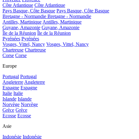
Côte Atlantique
Côte Atlantique
Pays Basque, Côte Basque
Pays Basque, Côte Basque
Bretagne - Normandie
Bretagne - Normandie
Antilles, Martinique
Antilles, Martinique
Guyane, Amazonie
Guyane, Amazonie
Île de la Réunion
Île de la Réunion
Pyrénées
Pyrénées
Vosges, Vittel, Nancy
Vosges, Vittel, Nancy
Chartreuse
Chartreuse
Corse
Corse
Europe
Portugal
Portugal
Angleterre
Angleterre
Espagne
Espagne
Italie
Italie
Islande
Islande
Norvège
Norvège
Grèce
Grèce
Ecosse
Ecosse
Asie
Indonésie
Indonésie