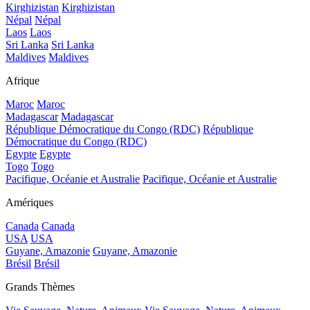
Kirghizistan
Kirghizistan
Népal
Népal
Laos
Laos
Sri Lanka
Sri Lanka
Maldives
Maldives
Afrique
Maroc
Maroc
Madagascar
Madagascar
République Démocratique du Congo (RDC)
République
Démocratique du Congo (RDC)
Egypte
Egypte
Togo
Togo
Pacifique, Océanie et Australie
Pacifique, Océanie et Australie
Amériques
Canada
Canada
USA
USA
Guyane, Amazonie
Guyane, Amazonie
Brésil
Brésil
Grands Thèmes