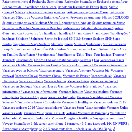
1/1076
1/1076
1/1076
1/1076
Raisonnement verbal
Recherche Scientifique
Recherche Scientifique
Recherche scientifique
6/1076
101/1076
4/1076
Rencontres de l’Excellence / Excellence
Robots sur les traces de l’Ours
Russe
Savoie
17/1076
1/1076
1/1076
1/1076
99/1076
(France)
Science
sciences citoyennes
sciences participatives
Séjours au Maroc
Séjours de
75/1076
7/1076
18/1076
Vacances
Séjours de Vacances Enfants et Ados en Provence en Automne
Séjours ECOLOGIS
67/1076
11/1076
99/1076
Séjours en rapport avec le climat
Séjours Linguistiques d’Anglais
Séjours nature en Suisse
16/1076
2/1076
Semaine de Relâche / Semaines de Relâches
Serbo-croate
Situation de handicap / porteur
d’un handicap / porteurs d’un handicap / handicapé / handicapée / handicapés / handicapées /
2/1076
3/1076
73/1076
3/1076
1/1076
handicap
Solidaire / Solidarité
Sortie du logiciel SPIP 2.0
Soutien Scolaire
SPIP
Stage
1/1076
17/1076
1/1076
183/1076
4/1076
3/1076
Etudes
Stage Nature
Stage Scolaire
Stomates
Suisse
Sumatra (Indonésie)
Sur les Traces du
8/1076
6/1076
Loup
Sur les Traces du Loup Été Valais Suisse
Sur les Traces du Loup Suisse Enfants Ados
2/1076
54/1076
6/1076
12/1076
99/1076
ou Familles
Surefficient / Surefficients / Surefficience
Tahiti
Togo
Tous les âges
Transect /
2/1076
2/1076
19/1076
1/1076
1/1076
Transects
Trisomie 21
UNESCO Kakadu National Parc (Australie)
Usa
Vacances à la mer
1/1076
59/1076
1/1076
Vacances à la Mer
Vacances Açores Famille
Vacances Astronomie / Vacances en Astronomie
1/1076
17/1076
1/1076
1/1076
Vacances avec les baleines
Vacances aventure
Vacances Aventure
Vacances bio
Vacances
106/1076
1/1076
25/1076
1/1076
1/1076
carnaval
Vacances Cheval
Vacances Cheval
Vacances de Février
Vacances de ski
Vacances
58/1076
1/1076
2/1076
27/1076
Découverte
Vacances Enfants
Vacances février
Vacances Futées
Vacances Géologie /
2/1076
2/1076
Vacances en Géologie
Vacances Haut de Gamme
Vacances informatiques / vacances
1/1076
1/1076
1/1076
informatique / vacances en informatique
Vacances Insolites
Vacances insolites
Vacances
2/1076
1/1076
17/1076
Intelligentes
Vacances Originales
Vacances Originales
Vacances Scientifiques / Vacances
1/1076
1/1076
Sciences / Camps de Sciences / Colonies de Vacances Scientifiques
Vacances scolaires 2015
1/1076
1/1076
1/1076
1/1076
1/1076
Vacances scolaires 2016
Vacances solidaires
Vacances Sport
Vacances utiles
Vacances Utiles
1/1076
2/1076
19/1076
1/1076
Vacances voile
Vacances Voile
Visuel / visuels
Volcans Vacances de Printemps
Volontaire /
1/1076
78/1076
17/1076
Volontariat
Volontariat / Volontaire
Voyages Plongée Scientifique
Voyages Scientifiques /
129/1076
6/1076
2/1076
14/1076
288/1076
65/1076
FR
Voyage Scientifique
1 éducateur scientifique
1 formateur
0-6 ans
facebook
UNIVERS :
9/1076
563/1076
2
Astronomie et Astrophysique
2 à 3 encadrants dont 1 népalais issu de OSI Népal