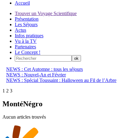
Accueil
Trouver un Voyage Scientifique
Présentation
Les Séjours
Actus
Infos pratiques
Vu à la TV
Partenaires
Le Concept !
NEWS : Cet Automne : tous les séjours
NEWS : Nouvel-An et Février
NEWS : Spécial Toussaint : Halloween au Fil de l’Arbre
1
2
3
MontéNégro
Aucun articles trouvés