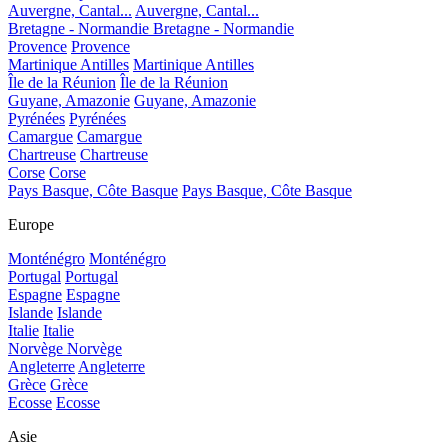
Auvergne, Cantal...
Auvergne, Cantal...
Bretagne - Normandie
Bretagne - Normandie
Provence
Provence
Martinique Antilles
Martinique Antilles
Île de la Réunion
Île de la Réunion
Guyane, Amazonie
Guyane, Amazonie
Pyrénées
Pyrénées
Camargue
Camargue
Chartreuse
Chartreuse
Corse
Corse
Pays Basque, Côte Basque
Pays Basque, Côte Basque
Europe
Monténégro
Monténégro
Portugal
Portugal
Espagne
Espagne
Islande
Islande
Italie
Italie
Norvège
Norvège
Angleterre
Angleterre
Grèce
Grèce
Ecosse
Ecosse
Asie