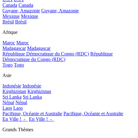
Canada
Canada
Guyane, Amazonie
Guyane, Amazonie
Mexique
Mexique
Brésil
Brésil
Afrique
Maroc
Maroc
Madagascar
Madagascar
République Démocratique du Congo (RDC)
République
Démocratique du Congo (RDC)
Togo
Togo
Asie
Indonésie
Indonésie
Kirghizistan
Kirghizistan
Sri Lanka
Sri Lanka
Népal
Népal
Laos
Laos
Pacifique, Océanie et Australie
Pacifique, Océanie et Australie
En Ville !_-_
En Ville !_-_
Grands Thèmes