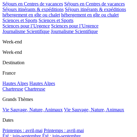
Séjours en Centres de vacances
Séjours en Centres de vacances
Séjours itinérants & expéditions
Séjours itinérants & expéditions
hébergement en gîte ou chalet
hébergement en gîte ou chalet
Sciences et Sports
Sciences et Sports
Sciences pour l’Urgence
Sciences pour l’Urgence
Journalisme Scientifique
Journalisme Scientifique
Week-end
Week-end
Destination
France
Hautes Alpes
Hautes Alpes
Chartreuse
Chartreuse
Grands Thèmes
Vie Sauvage, Nature, Animaux
Vie Sauvage, Nature, Animaux
Dates
Printemps : avril-mai
Printemps : avril-mai
Été : juin-septembre
Été : juin-septembre