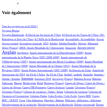
Voir également
107/1076
213/1076
Tous les voyages en avril 2026 !
171/1076
Voyages Photos
4/1076
5/1076
Voyages Randonnée
A Cheval sur les traces de l’Ours
A Cheval sur les Traces de l’Ours -OU-
4/1076
2/1076
5/1076
1/1076
Robotique et Suivi de l’Ours
A l’Affût de la Biodiversité
Accessibilité / Accessibilités
Acores
2/1076
99/1076
31/1076
14/1076
3/1076
74/1076
22/1076
Açores routard
Acoustique musicale
ACQ
Adultes
Adultes/Familles
Afrique
Allemand
12/1076
13/1076
305/1076
754/1076
Ancien projet
Alpes (France)
AMA / Année Mondiale de l’Astronomie
Amazonie
Anglais
52/1076
7/1076
14/1076
Angleterre
Année internationale de la Désertification (2006)
Année
5/1076
internationale de la Planète Terre (2007-2008-2009)
Année internationale de
2/1076
12/1076
l’Héliophysique (2007)
Année internationale des Récifs Coralliens (2008)
Année Mondiale
2/1076
16/1076
de l’Astronomie (2009)
Année Mondiale de la Chimie (2011)
Année Mondiale de la
5/1076
5/1076
1/1076
60/1076
Physique (2005)
Année Polaire Internationale (2007-2008)
Architectes du Futur
Assertivité
25/1076
15/1076
2/1076
2/1076
2/1076
Astronomie été 2024
Au Fil de l’Arbre
Au Fil de l’Eau
Auditif / auditifs
Australie
Autisme /
450/1076
4/1076
6/1076
1/1076
2/1076
Automne
Autiste / Autistes
Automne 2016
Auvergne (France)
Baleines Açores
Baleines
1/1076
97/1076
1/1076
12/1076
115/1076
Tadoussac
Basque
Biodiversita
Brésil
Bretagne (France)
Camps de Séjour / Camp de Séjour /
4/1076
19/1076
6/1076
2/1076
1/1076
Camps de Séjours
Camps FBI Printemps
Camps Sciences
Canada
Cévennes (France)
1/1076
4/1076
3/1076
Cévennes (France)
Colonie de vacances / Valais / Suisse
Colonies de vacances
Colonies de
2/1076
2/1076
1/1076
3/1076
Vacances et Coronavirus
Colonies Futées
Colos Ecolos / Colo Ecolo
Congo RDC
Congo
1/1076
17/1076
1/1076
2/1076
1/1076
RDC - OUEST
Corse
Côte Atlantique
Dauphin / Baleine
Déficient / déficience / déficients
1/1076
1/1076
23/1076
Développement de la recherche
Développement de la Recherche
Drôme provençale
Drones