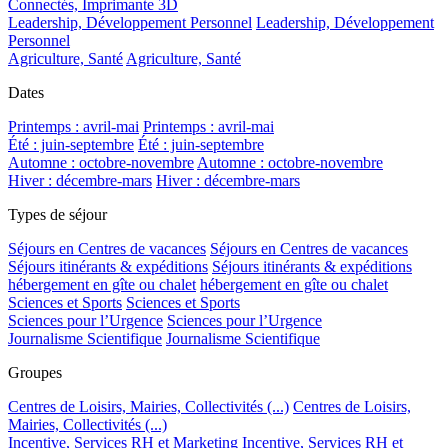
Connectés, Imprimante 3D
Leadership, Développement Personnel
Leadership, Développement
Personnel
Agriculture, Santé
Agriculture, Santé
Dates
Printemps : avril-mai
Printemps : avril-mai
Été : juin-septembre
Été : juin-septembre
Automne : octobre-novembre
Automne : octobre-novembre
Hiver : décembre-mars
Hiver : décembre-mars
Types de séjour
Séjours en Centres de vacances
Séjours en Centres de vacances
Séjours itinérants & expéditions
Séjours itinérants & expéditions
hébergement en gîte ou chalet
hébergement en gîte ou chalet
Sciences et Sports
Sciences et Sports
Sciences pour l’Urgence
Sciences pour l’Urgence
Journalisme Scientifique
Journalisme Scientifique
Groupes
Centres de Loisirs, Mairies, Collectivités (...)
Centres de Loisirs,
Mairies, Collectivités (...)
Incentive, Services RH et Marketing
Incentive, Services RH et