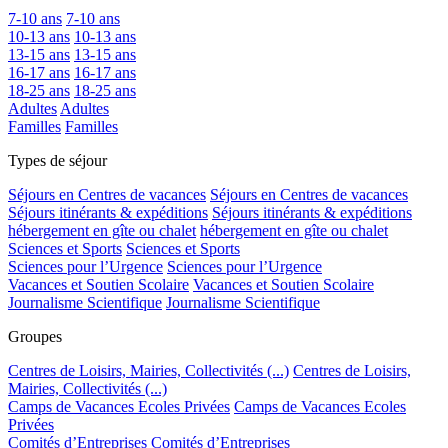
7-10 ans
7-10 ans
10-13 ans
10-13 ans
13-15 ans
13-15 ans
16-17 ans
16-17 ans
18-25 ans
18-25 ans
Adultes
Adultes
Familles
Familles
Types de séjour
Séjours en Centres de vacances
Séjours en Centres de vacances
Séjours itinérants & expéditions
Séjours itinérants & expéditions
hébergement en gîte ou chalet
hébergement en gîte ou chalet
Sciences et Sports
Sciences et Sports
Sciences pour l’Urgence
Sciences pour l’Urgence
Vacances et Soutien Scolaire
Vacances et Soutien Scolaire
Journalisme Scientifique
Journalisme Scientifique
Groupes
Centres de Loisirs, Mairies, Collectivités (...)
Centres de Loisirs,
Mairies, Collectivités (...)
Camps de Vacances Ecoles Privées
Camps de Vacances Ecoles
Privées
Comités d’Entreprises
Comités d’Entreprises