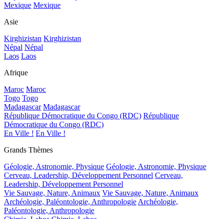
Mexique
Mexique
Asie
Kirghizistan
Kirghizistan
Népal
Népal
Laos
Laos
Afrique
Maroc
Maroc
Togo
Togo
Madagascar
Madagascar
République Démocratique du Congo (RDC)
République
Démocratique du Congo (RDC)
En Ville !
En Ville !
Grands Thèmes
Géologie, Astronomie, Physique
Géologie, Astronomie, Physique
Cerveau, Leadership, Développement Personnel
Cerveau,
Leadership, Développement Personnel
Vie Sauvage, Nature, Animaux
Vie Sauvage, Nature, Animaux
Archéologie, Paléontologie, Anthropologie
Archéologie,
Paléontologie, Anthropologie