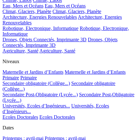
Chimie, Labos
Chimie, Labos
Eau, Mers et Océans
Eau, Mers et Océans
Climat, Glaciers, Planète
Climat, Glaciers, Planète
Architecture, Energies Renouvelables
Architecture, Energies
Renouvelables
Robotique, Electronique, Informatique
Robotique, Electronique,
Informatique
Drones, Objets Connectés, Imprimante 3D
Drones, Objets
Connectés, Imprimante 3D
Agriculture, Santé
Agriculture, Santé
Niveaux
Maternelle et Jardins d’Enfants
Maternelle et Jardins d’Enfants
Primaire
Primaire
Secondaire obligatoire (Collège...)
Secondaire obligatoire
(Collège...)
Secondaire Post-Obligatoire (Lycée...)
Secondaire Post-Obligatoire
(Lycée...)
Universités, Ecoles d’Ingénieurs...
Universités, Ecoles
d’Ingénieurs...
Ecoles Doctorales
Ecoles Doctorales
Dates
Printemps : avril-mai
Printemps : avril-mai