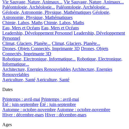
Vie Sauvage, Nature, Animaux...
Vie Sauvage, Nature, Animaux...
Paléontologie, Archéologie...
Paléontologie, Archéologie...
Géologie, Astronomie, Physique, Mathématiques
Géologie,
Astronomie, Physique, Mathématiques
Chimie, Labos, Maths
Chimie, Labos, Maths
Eau, Mers et Océans
Eau, Mers et Océans
Leadership, Développement Personnel
Leadership, Développement
Personnel
Climat, Glaciers, Planète...
Climat, Glaciers, Planète...
Drones, Objets Connectés, Imprimante 3D
Drones, Objets
Connectés, Imprimante 3D
Robotique, Electronique, Informatique...
Robotique, Electronique,
Informatique...
Architecture, Energies Renouvelables
Architecture, Energies
Renouvelables
Agriculture, Santé
Agriculture, Santé
Dates
Printemps : avril-mai
Printemps : avril-mai
Été : juin-septembre
Été : juin-septembre
Automne : octobre-novembre
Automne : octobre-novembre
Hiver : décembre-mars
Hiver : décembre-mars
Ages