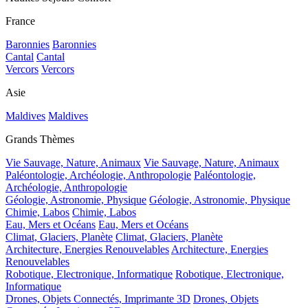
France
Baronnies
Baronnies
Cantal
Cantal
Vercors
Vercors
Asie
Maldives
Maldives
Grands Thèmes
Vie Sauvage, Nature, Animaux
Vie Sauvage, Nature, Animaux
Paléontologie, Archéologie, Anthropologie
Paléontologie,
Archéologie, Anthropologie
Géologie, Astronomie, Physique
Géologie, Astronomie, Physique
Chimie, Labos
Chimie, Labos
Eau, Mers et Océans
Eau, Mers et Océans
Climat, Glaciers, Planète
Climat, Glaciers, Planète
Architecture, Energies Renouvelables
Architecture, Energies
Renouvelables
Robotique, Electronique, Informatique
Robotique, Electronique,
Informatique
Drones, Objets Connectés, Imprimante 3D
Drones, Objets