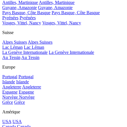
Antilles, Martinique
Antilles, Martinique
Guyane, Amazonie
Guyane, Amazonie
Pays Basque, Côte Basque
Pays Basque, Côte Basque
Pyrénées
Pyrénées
Vosges, Vittel, Nancy
Vosges, Vittel, Nancy
Suisse
Alpes Suisses
Alpes Suisses
Lac Léman
Lac Léman
La Genève Internationale
La Genève Internationale
Au Tessin
Au Tessin
Europe
Portugal
Portugal
Islande
Islande
Angleterre
Angleterre
Espagne
Espagne
Norvège
Norvège
Grèce
Grèce
Amérique
USA
USA
Canada
Canada