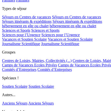
Familles
Familles
Types de séjour
Séjours en Centres de vacances
Séjours en Centres de vacances
Séjours itinérants & expéditions
Séjours itinérants & expéditions
hébergement en gîte ou chalet
hébergement en gîte ou chalet
Sciences et Sports
Sciences et Sports
Sciences pour l’Urgence
Sciences pour l’Urgence
Vacances et Soutien Scolaire
Vacances et Soutien Scolaire
Journalisme Scientifique
Journalisme Scientifique
Groupes
Centres de Loisirs, Mairies, Collectivités (...)
Centres de Loisirs, Mairie
Camps de Vacances Ecoles Privées
Camps de Vacances Ecoles Privé
Comités d’Entreprises
Comités d’Entreprises
Spéciaux !
Soutien Scolaire
Soutien Scolaire
Autres...
Anciens Séjours
Anciens Séjours