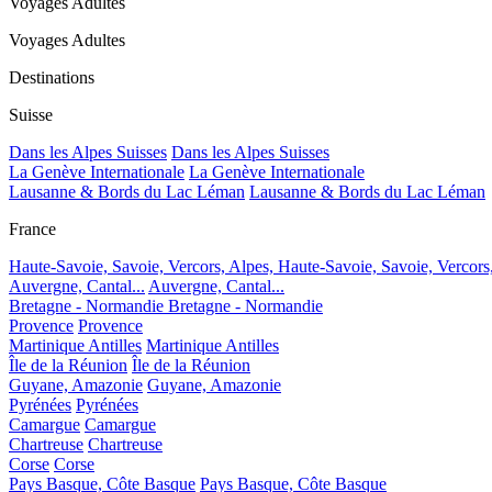
Voyages Adultes
Voyages Adultes
Destinations
Suisse
Dans les Alpes Suisses
Dans les Alpes Suisses
La Genève Internationale
La Genève Internationale
Lausanne & Bords du Lac Léman
Lausanne & Bords du Lac Léman
France
Haute-Savoie, Savoie, Vercors, Alpes,
Haute-Savoie, Savoie, Vercors
Auvergne, Cantal...
Auvergne, Cantal...
Bretagne - Normandie
Bretagne - Normandie
Provence
Provence
Martinique Antilles
Martinique Antilles
Île de la Réunion
Île de la Réunion
Guyane, Amazonie
Guyane, Amazonie
Pyrénées
Pyrénées
Camargue
Camargue
Chartreuse
Chartreuse
Corse
Corse
Pays Basque, Côte Basque
Pays Basque, Côte Basque