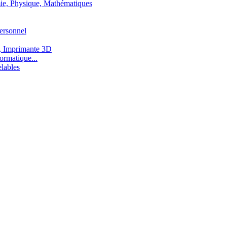
ie, Physique, Mathématiques
ersonnel
, Imprimante 3D
ormatique...
lables