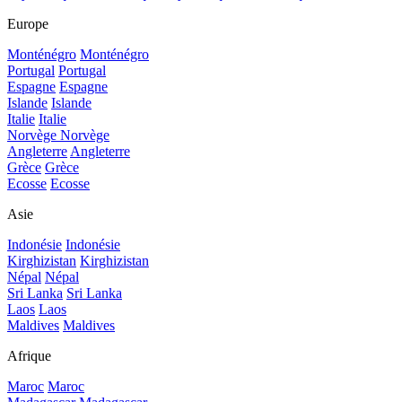
Europe
Monténégro
Monténégro
Portugal
Portugal
Espagne
Espagne
Islande
Islande
Italie
Italie
Norvège
Norvège
Angleterre
Angleterre
Grèce
Grèce
Ecosse
Ecosse
Asie
Indonésie
Indonésie
Kirghizistan
Kirghizistan
Népal
Népal
Sri Lanka
Sri Lanka
Laos
Laos
Maldives
Maldives
Afrique
Maroc
Maroc