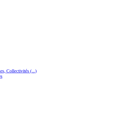
s, Collectivités (...)
es