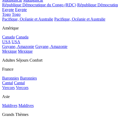
Madagascar
Madagascar
République Démocratique du Congo (RDC)
République Démocrati
Egypte
Egypte
Togo
Togo
Pacifique, Océanie et Australie
Pacifique, Océanie et Australie
Amérique
Canada
Canada
USA
USA
Guyane, Amazonie
Guyane, Amazonie
Mexique
Mexique
Adultes Séjours Confort
France
Baronnies
Baronnies
Cantal
Cantal
Vercors
Vercors
Asie
Maldives
Maldives
Grands Thèmes