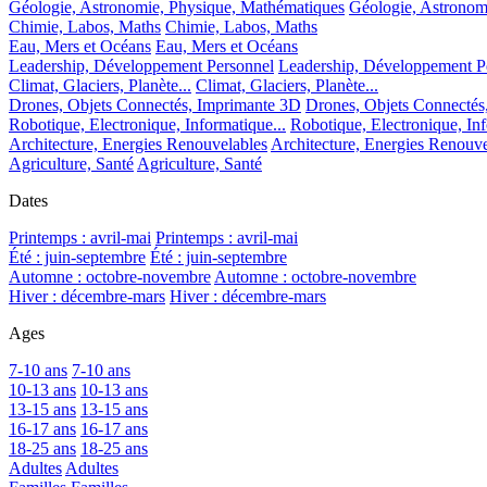
Géologie, Astronomie, Physique, Mathématiques
Géologie, Astronom
Chimie, Labos, Maths
Chimie, Labos, Maths
Eau, Mers et Océans
Eau, Mers et Océans
Leadership, Développement Personnel
Leadership, Développement P
Climat, Glaciers, Planète...
Climat, Glaciers, Planète...
Drones, Objets Connectés, Imprimante 3D
Drones, Objets Connectés
Robotique, Electronique, Informatique...
Robotique, Electronique, Inf
Architecture, Energies Renouvelables
Architecture, Energies Renouve
Agriculture, Santé
Agriculture, Santé
Dates
Printemps : avril-mai
Printemps : avril-mai
Été : juin-septembre
Été : juin-septembre
Automne : octobre-novembre
Automne : octobre-novembre
Hiver : décembre-mars
Hiver : décembre-mars
Ages
7-10 ans
7-10 ans
10-13 ans
10-13 ans
13-15 ans
13-15 ans
16-17 ans
16-17 ans
18-25 ans
18-25 ans
Adultes
Adultes