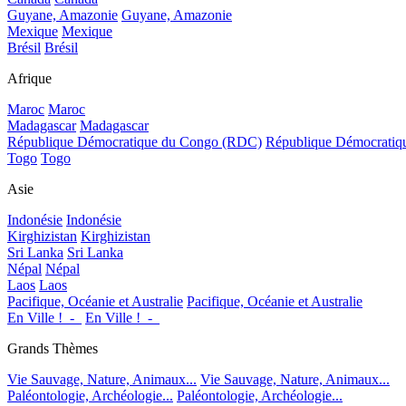
Guyane, Amazonie
Guyane, Amazonie
Mexique
Mexique
Brésil
Brésil
Afrique
Maroc
Maroc
Madagascar
Madagascar
République Démocratique du Congo (RDC)
République Démocrati
Togo
Togo
Asie
Indonésie
Indonésie
Kirghizistan
Kirghizistan
Sri Lanka
Sri Lanka
Népal
Népal
Laos
Laos
Pacifique, Océanie et Australie
Pacifique, Océanie et Australie
En Ville !_-_
En Ville !_-_
Grands Thèmes
Vie Sauvage, Nature, Animaux...
Vie Sauvage, Nature, Animaux...
Paléontologie, Archéologie...
Paléontologie, Archéologie...