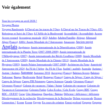
Voir également
85/898
154/898
Tous les voyages en avril 2026 !
129/898
Voyages Photos
5/898
4/898
Voyages Randonnée
A Cheval sur les traces de l’Ours
A Cheval sur les Traces de l’Ours -OU-
2/898
2/898
6/898
1/898
Robotique et Suivi de l’Ours
A l’Affût de la Biodiversité
Accessibilité / Accessibilités
Acores
3/898
70/898
33/898
15/898
2/898
58/898
27/898
Açores routard
Acoustique musicale
ACQ
Adultes
Adultes/Familles
Afrique
Allemand
12/898
8/898
273/898
692/898
Ancien projet
Alpes (France)
AMA / Année Mondiale de l’Astronomie
Amazonie
Anglais
67/898
6/898
14/898
Angleterre
Année internationale de la Désertification (2006)
Année
4/898
internationale de la Planète Terre (2007-2008-2009)
Année internationale de
1/898
11/898
l’Héliophysique (2007)
Année internationale des Récifs Coralliens (2008)
Année Mondiale
2/898
15/898
de l’Astronomie (2009)
Année Mondiale de la Chimie (2011)
Année Mondiale de la
5/898
2/898
1/898
29/898
Physique (2005)
Année Polaire Internationale (2007-2008)
Architectes du Futur
Assertivité
23/898
13/898
2/898
1/898
2/898
Astronomie été 2024
Au Fil de l’Arbre
Au Fil de l’Eau
Auditif / auditifs
Australie
Autisme /
401/898
5/898
6/898
1/898
2/898
Automne
Autiste / Autistes
Automne 2016
Auvergne (France)
Baleines Açores
Baleines
1/898
85/898
1/898
14/898
79/898
Tadoussac
Basque
Biodiversita
Brésil
Bretagne (France)
Camps de Séjour / Camp de Séjour /
3/898
13/898
6/898
3/898
2/898
Camps de Séjours
Camps FBI Printemps
Camps Sciences
Canada
Cévennes (France)
1/898
5/898
4/898
Cévennes (France)
Colonie de vacances / Valais / Suisse
Colonies de vacances
Colonies de
1/898
1/898
2/898
2/898
Vacances et Coronavirus
Colonies Futées
Colos Ecolos / Colo Ecolo
Congo RDC
Congo
1/898
20/898
1/898
2/898
1/898
RDC - OUEST
Corse
Côte Atlantique
Dauphin / Baleine
Déficient / déficience / déficients
1/898
1/898
25/898
Développement de la recherche
Développement de la Recherche
Drôme provençale
Drones
1/898
1/898
1/898
18/898
1/898
37/898
17/898
238/898
Connection !
Ecosse
Ecosse
Egypte
En cours de création
Ennui profond
Espagne
Espagne