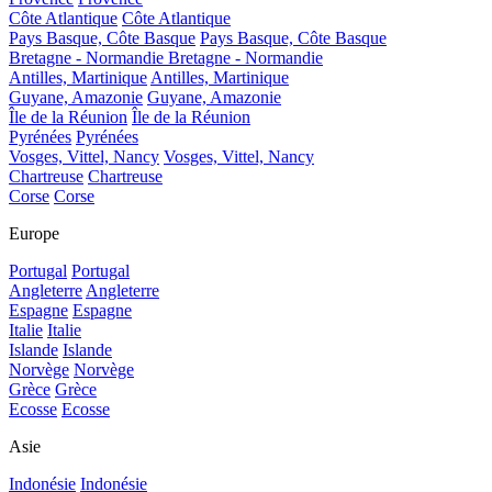
Côte Atlantique
Côte Atlantique
Pays Basque, Côte Basque
Pays Basque, Côte Basque
Bretagne - Normandie
Bretagne - Normandie
Antilles, Martinique
Antilles, Martinique
Guyane, Amazonie
Guyane, Amazonie
Île de la Réunion
Île de la Réunion
Pyrénées
Pyrénées
Vosges, Vittel, Nancy
Vosges, Vittel, Nancy
Chartreuse
Chartreuse
Corse
Corse
Europe
Portugal
Portugal
Angleterre
Angleterre
Espagne
Espagne
Italie
Italie
Islande
Islande
Norvège
Norvège
Grèce
Grèce
Ecosse
Ecosse
Asie
Indonésie
Indonésie