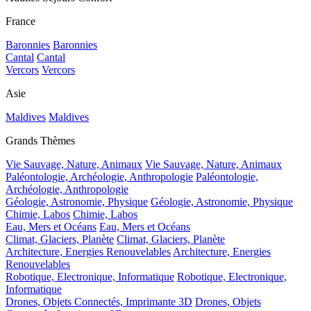
France
Baronnies
Baronnies
Cantal
Cantal
Vercors
Vercors
Asie
Maldives
Maldives
Grands Thèmes
Vie Sauvage, Nature, Animaux
Vie Sauvage, Nature, Animaux
Paléontologie, Archéologie, Anthropologie
Paléontologie,
Archéologie, Anthropologie
Géologie, Astronomie, Physique
Géologie, Astronomie, Physique
Chimie, Labos
Chimie, Labos
Eau, Mers et Océans
Eau, Mers et Océans
Climat, Glaciers, Planète
Climat, Glaciers, Planète
Architecture, Energies Renouvelables
Architecture, Energies
Renouvelables
Robotique, Electronique, Informatique
Robotique, Electronique,
Informatique
Drones, Objets Connectés, Imprimante 3D
Drones, Objets