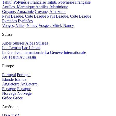
Tahiti, Polynésie Française
Tahiti, Polynésie Française
Antilles, Martinique
Antilles, Martinique
Guyane, Amazonie
Guyane, Amazonie
Pays Basque, Côte Basque
Pays Basque, Côte Basque
Pyrénées
Pyrénées
Vosges, Vittel, Nancy
Vosges, Vittel, Nancy
Suisse
Alpes Suisses
Alpes Suisses
Lac Léman
Lac Léman
La Genève Internationale
La Genève Internationale
Au Tessin
Au Tessin
Europe
Portugal
Portugal
Islande
Islande
Angleterre
Angleterre
Espagne
Espagne
Norvège
Norvège
Grèce
Grèce
Amérique
USA
USA