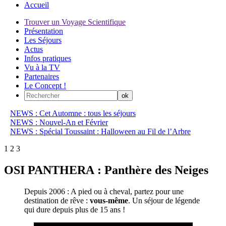
Accueil
Trouver un Voyage Scientifique
Présentation
Les Séjours
Actus
Infos pratiques
Vu à la TV
Partenaires
Le Concept !
NEWS : Cet Automne : tous les séjours
NEWS : Nouvel-An et Février
NEWS : Spécial Toussaint : Halloween au Fil de l’Arbre
1
2
3
OSI PANTHERA : Panthère des Neiges
Depuis 2006 : A pied ou à cheval, partez pour une
destination de rêve :
vous-même
. Un séjour de légende
qui dure depuis plus de 15 ans !