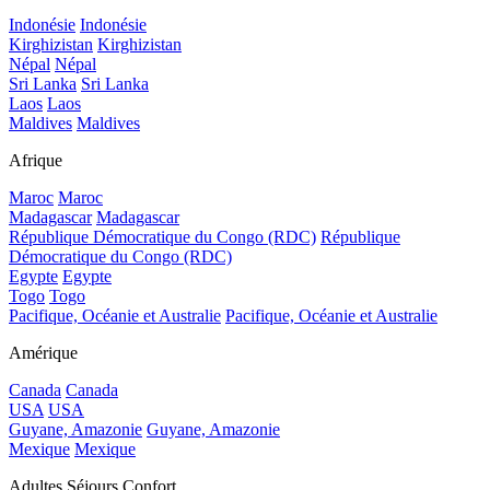
Indonésie
Indonésie
Kirghizistan
Kirghizistan
Népal
Népal
Sri Lanka
Sri Lanka
Laos
Laos
Maldives
Maldives
Afrique
Maroc
Maroc
Madagascar
Madagascar
République Démocratique du Congo (RDC)
République
Démocratique du Congo (RDC)
Egypte
Egypte
Togo
Togo
Pacifique, Océanie et Australie
Pacifique, Océanie et Australie
Amérique
Canada
Canada
USA
USA
Guyane, Amazonie
Guyane, Amazonie
Mexique
Mexique
Adultes Séjours Confort