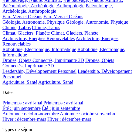
Vie Sauvage, Nature, Animaux
Vie Sauvage, Nature, Animaux
Paléontologie, Archéologie, Anthropologie
Paléontologie,
Archéologie, Anthropologie
Eau, Mers et Océans
Eau, Mers et Océans
Géologie, Astronomie, Physique
Géologie, Astronomie, Physique
Chimie, Labos
Chimie, Labos
Climat, Glaciers, Planète
Climat, Glaciers, Planète
Architecture, Energies Renouvelables
Architecture, Energies
Renouvelables
Robotique, Electronique, Informatique
Robotique, Electronique,
Informatique
Drones, Objets Connectés, Imprimante 3D
Drones, Objets
Connectés, Imprimante 3D
Leadership, Développement Personnel
Leadership, Développement
Personnel
Agriculture, Santé
Agriculture, Santé
Dates
Printemps : avril-mai
Printemps : avril-mai
Été : juin-septembre
Été : juin-septembre
Automne : octobre-novembre
Automne : octobre-novembre
Hiver : décembre-mars
Hiver : décembre-mars
Types de séjour