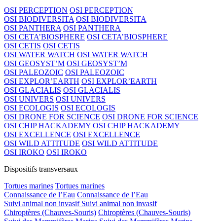
OSI PERCEPTION
OSI PERCEPTION
OSI BIODIVERSITA
OSI BIODIVERSITA
OSI PANTHERA
OSI PANTHERA
OSI CETA’BIOSPHERE
OSI CETA’BIOSPHERE
OSI CETIS
OSI CETIS
OSI WATER WATCH
OSI WATER WATCH
OSI GEOSYST’M
OSI GEOSYST’M
OSI PALEOZOIC
OSI PALEOZOIC
OSI EXPLOR’EARTH
OSI EXPLOR’EARTH
OSI GLACIALIS
OSI GLACIALIS
OSI UNIVERS
OSI UNIVERS
OSI ECOLOGIS
OSI ECOLOGIS
OSI DRONE FOR SCIENCE
OSI DRONE FOR SCIENCE
OSI CHIP HACKADEMY
OSI CHIP HACKADEMY
OSI EXCELLENCE
OSI EXCELLENCE
OSI WILD ATTITUDE
OSI WILD ATTITUDE
OSI IROKO
OSI IROKO
Dispositifs transversaux
Tortues marines
Tortues marines
Connaissance de l’Eau
Connaissance de l’Eau
Suivi animal non invasif
Suivi animal non invasif
Chiroptères (Chauves-Souris)
Chiroptères (Chauves-Souris)