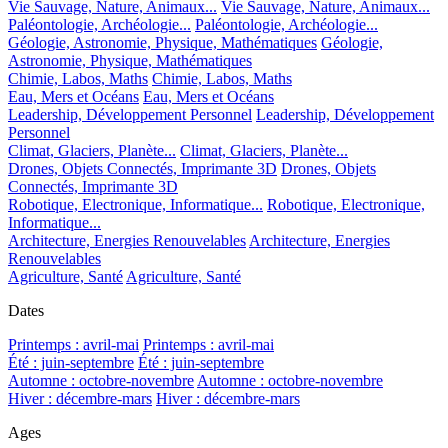
Vie Sauvage, Nature, Animaux...
Vie Sauvage, Nature, Animaux...
Paléontologie, Archéologie...
Paléontologie, Archéologie...
Géologie, Astronomie, Physique, Mathématiques
Géologie,
Astronomie, Physique, Mathématiques
Chimie, Labos, Maths
Chimie, Labos, Maths
Eau, Mers et Océans
Eau, Mers et Océans
Leadership, Développement Personnel
Leadership, Développement
Personnel
Climat, Glaciers, Planète...
Climat, Glaciers, Planète...
Drones, Objets Connectés, Imprimante 3D
Drones, Objets
Connectés, Imprimante 3D
Robotique, Electronique, Informatique...
Robotique, Electronique,
Informatique...
Architecture, Energies Renouvelables
Architecture, Energies
Renouvelables
Agriculture, Santé
Agriculture, Santé
Dates
Printemps : avril-mai
Printemps : avril-mai
Été : juin-septembre
Été : juin-septembre
Automne : octobre-novembre
Automne : octobre-novembre
Hiver : décembre-mars
Hiver : décembre-mars
Ages