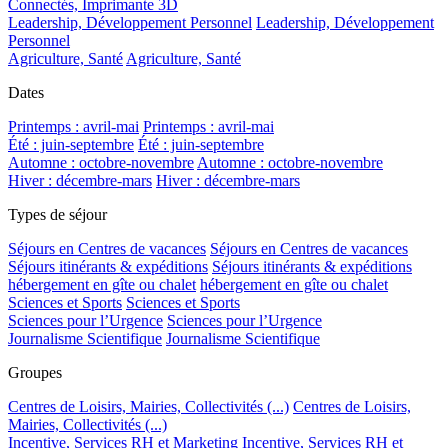
Connectés, Imprimante 3D
Leadership, Développement Personnel
Leadership, Développement
Personnel
Agriculture, Santé
Agriculture, Santé
Dates
Printemps : avril-mai
Printemps : avril-mai
Été : juin-septembre
Été : juin-septembre
Automne : octobre-novembre
Automne : octobre-novembre
Hiver : décembre-mars
Hiver : décembre-mars
Types de séjour
Séjours en Centres de vacances
Séjours en Centres de vacances
Séjours itinérants & expéditions
Séjours itinérants & expéditions
hébergement en gîte ou chalet
hébergement en gîte ou chalet
Sciences et Sports
Sciences et Sports
Sciences pour l’Urgence
Sciences pour l’Urgence
Journalisme Scientifique
Journalisme Scientifique
Groupes
Centres de Loisirs, Mairies, Collectivités (...)
Centres de Loisirs,
Mairies, Collectivités (...)
Incentive, Services RH et Marketing
Incentive, Services RH et