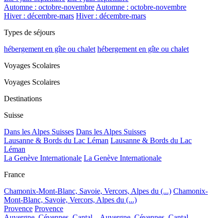
Automne : octobre-novembre
Automne : octobre-novembre
Hiver : décembre-mars
Hiver : décembre-mars
Types de séjours
hébergement en gîte ou chalet
hébergement en gîte ou chalet
Voyages Scolaires
Voyages Scolaires
Destinations
Suisse
Dans les Alpes Suisses
Dans les Alpes Suisses
Lausanne & Bords du Lac Léman
Lausanne & Bords du Lac
Léman
La Genève Internationale
La Genève Internationale
France
Chamonix-Mont-Blanc, Savoie, Vercors, Alpes du (...)
Chamonix-
Mont-Blanc, Savoie, Vercors, Alpes du (...)
Provence
Provence
Auvergne, Cévennes, Cantal...
Auvergne, Cévennes, Cantal...