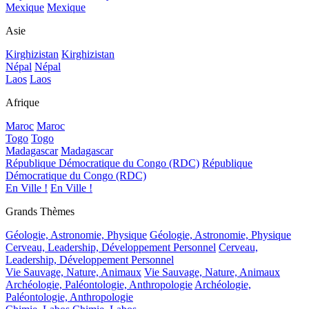
Mexique
Mexique
Asie
Kirghizistan
Kirghizistan
Népal
Népal
Laos
Laos
Afrique
Maroc
Maroc
Togo
Togo
Madagascar
Madagascar
République Démocratique du Congo (RDC)
République
Démocratique du Congo (RDC)
En Ville !
En Ville !
Grands Thèmes
Géologie, Astronomie, Physique
Géologie, Astronomie, Physique
Cerveau, Leadership, Développement Personnel
Cerveau,
Leadership, Développement Personnel
Vie Sauvage, Nature, Animaux
Vie Sauvage, Nature, Animaux
Archéologie, Paléontologie, Anthropologie
Archéologie,
Paléontologie, Anthropologie