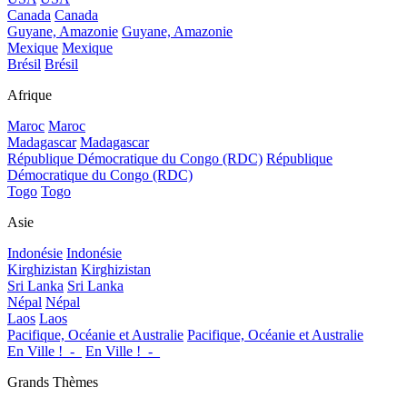
Canada
Canada
Guyane, Amazonie
Guyane, Amazonie
Mexique
Mexique
Brésil
Brésil
Afrique
Maroc
Maroc
Madagascar
Madagascar
République Démocratique du Congo (RDC)
République
Démocratique du Congo (RDC)
Togo
Togo
Asie
Indonésie
Indonésie
Kirghizistan
Kirghizistan
Sri Lanka
Sri Lanka
Népal
Népal
Laos
Laos
Pacifique, Océanie et Australie
Pacifique, Océanie et Australie
En Ville !_-_
En Ville !_-_
Grands Thèmes