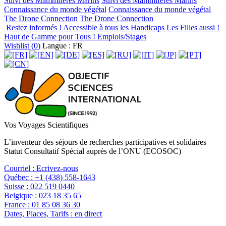
Suivi des Mammifères Marins
Suivi des Mammifères Marins
Connaissance du monde végétal
Connaissance du monde végétal
The Drone Connection
The Drone Connection
Restez informés !
Accessible à tous les Handicaps
Les Filles aussi !
Haut de Gamme pour Tous !
Emplois/Stages
Wishlist (
0
)
Langue : FR
Vos Voyages Scientifiques
L’inventeur des séjours de recherches participatives et solidaires
Statut Consultatif Spécial auprès de l’ONU (ECOSOC)
Courriel :
Ecrivez-nous
Québec :
+1 (438) 558-1643
Suisse :
022 519 0440
Belgique :
023 18 35 65
France :
01 85 08 36 30
Dates, Places, Tarifs :
en direct