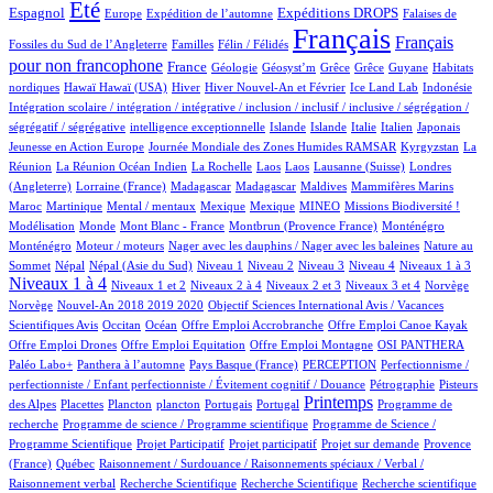
674/898
12/898
134/898
211/898
6/898
Eté
Espagnol
Expéditions DROPS
Europe
Expédition de l’automne
Falaises de
2/898
70/898
898/898
427/898
Français
Français
Fossiles du Sud de l’Angleterre
Familles
Félin / Félidés
pour non francophone
291/898
46/898
1/898
1/898
1/898
1/898
2/898
France
Géologie
Géosyst’m
Grêce
Grêce
Guyane
Habitats
2/898
2/898
141/898
23/898
13/898
1/898
1/898
nordiques
Hawaï
Hawaï (USA)
Hiver
Hiver Nouvel-An et Février
Ice Land Lab
Indonésie
Intégration scolaire / intégration / intégrative / inclusion / inclusif / inclusive / ségrégation /
1/898
14/898
13/898
9/898
66/898
5/898
2/898
ségrégatif / ségrégative
intelligence exceptionnelle
Islande
Islande
Italie
Italien
Japonais
5/898
72/898
6/898
Jeunesse en Action Europe
Journée Mondiale des Zones Humides RAMSAR
Kyrgyzstan
La
5/898
1/898
1/898
1/898
4/898
61/898
Réunion
La Réunion Océan Indien
La Rochelle
Laos
Laos
Lausanne (Suisse)
Londres
2/898
10/898
10/898
3/898
1/898
10/898
(Angleterre)
Lorraine (France)
Madagascar
Madagascar
Maldives
Mammifères Marins
12/898
2/898
2/898
2/898
38/898
40/898
1/898
Maroc
Martinique
Mental / mentaux
Mexique
Mexique
MINEO
Missions Biodiversité !
3/898
1/898
9/898
15/898
15/898
Modélisation
Monde
Mont Blanc - France
Montbrun (Provence France)
Monténégro
2/898
2/898
3/898
Monténégro
Moteur / moteurs
Nager avec les dauphins / Nager avec les baleines
Nature au
17/898
17/898
13/898
15/898
12/898
90/898
97/898
404/898
Sommet
Népal
Népal (Asie du Sud)
Niveau 1
Niveau 2
Niveau 3
Niveau 4
Niveaux 1 à 3
Niveaux 1 à 4
13/898
67/898
14/898
164/898
3/898
3/898
Niveaux 1 et 2
Niveaux 2 à 4
Niveaux 2 et 3
Niveaux 3 et 4
Norvège
13/898
1/898
Norvège
Nouvel-An 2018 2019 2020
Objectif Sciences International Avis / Vacances
7/898
153/898
1/898
1/898
1/898
Scientifiques Avis
Occitan
Océan
Offre Emploi Accrobranche
Offre Emploi Canoe Kayak
1/898
1/898
81/898
90/898
Offre Emploi Drones
Offre Emploi Equitation
Offre Emploi Montagne
OSI PANTHERA
80/898
5/898
48/898
1/898
Paléo Labo+
Panthera à l’automne
Pays Basque (France)
PERCEPTION
Perfectionnisme /
9/898
6/898
perfectionniste / Enfant perfectionniste / Évitement cognitif / Douance
Pétrographie
Pisteurs
3/898
1/898
1/898
12/898
2/898
403/898
1/898
Printemps
des Alpes
Placettes
Plancton
plancton
Portugais
Portugal
Programme de
1/898
2/898
recherche
Programme de science / Programme scientifique
Programme de Science /
1/898
1/898
16/898
73/898
Programme Scientifique
Projet Participatif
Projet participatif
Projet sur demande
Provence
6/898
1/898
(France)
Québec
Raisonnement / Surdouance / Raisonnements spéciaux / Verbal /
1/898
1/898
1/898
1/898
Raisonnement verbal
Recherche Scientifique
Recherche Scientifique
Recherche scientifique