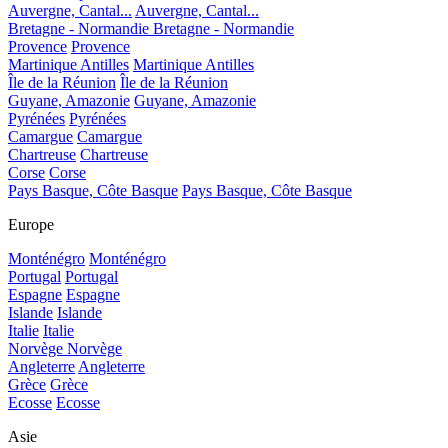
Auvergne, Cantal...
Auvergne, Cantal...
Bretagne - Normandie
Bretagne - Normandie
Provence
Provence
Martinique Antilles
Martinique Antilles
Île de la Réunion
Île de la Réunion
Guyane, Amazonie
Guyane, Amazonie
Pyrénées
Pyrénées
Camargue
Camargue
Chartreuse
Chartreuse
Corse
Corse
Pays Basque, Côte Basque
Pays Basque, Côte Basque
Europe
Monténégro
Monténégro
Portugal
Portugal
Espagne
Espagne
Islande
Islande
Italie
Italie
Norvège
Norvège
Angleterre
Angleterre
Grèce
Grèce
Ecosse
Ecosse
Asie