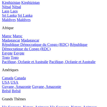
Kirghizistan
Kirghizistan
Népal
Népal
Laos
Laos
Sri Lanka
Sri Lanka
Maldives
Maldives
Afrique
Maroc
Maroc
Madagascar
Madagascar
République Démocratique du Congo (RDC)
République
Démocratique du Congo (RDC)
Egypte
Egypte
Togo
Togo
Pacifique, Océanie et Australie
Pacifique, Océanie et Australie
Amériques
Canada
Canada
USA
USA
Guyane, Amazonie
Guyane, Amazonie
Brésil
Brésil
Grands Thèmes