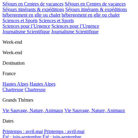
Séjours en Centres de vacances
Séjours en Centres de vacances
Séjours itinérants & expéditions
Séjours itinérants & expéditions
hébergement en gîte ou chalet
hébergement en gîte ou chalet
Sciences et Sports
Sciences et Sports
Sciences pour l’Urgence
Sciences pour l’Urgence
Journalisme Scientifique
Journalisme Scientifique
Week-end
Week-end
Destination
France
Hautes Alpes
Hautes Alpes
Chartreuse
Chartreuse
Grands Thèmes
Vie Sauvage, Nature, Animaux
Vie Sauvage, Nature, Animaux
Dates
Printemps : avril-mai
Printemps : avril-mai
Été : juin-septembre
Été : juin-septembre