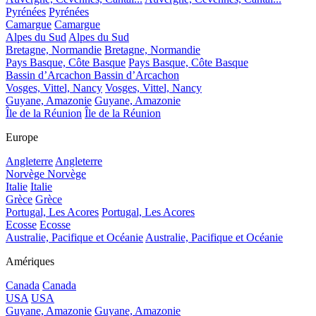
Pyrénées
Pyrénées
Camargue
Camargue
Alpes du Sud
Alpes du Sud
Bretagne, Normandie
Bretagne, Normandie
Pays Basque, Côte Basque
Pays Basque, Côte Basque
Bassin d’Arcachon
Bassin d’Arcachon
Vosges, Vittel, Nancy
Vosges, Vittel, Nancy
Guyane, Amazonie
Guyane, Amazonie
Île de la Réunion
Île de la Réunion
Europe
Angleterre
Angleterre
Norvège
Norvège
Italie
Italie
Grèce
Grèce
Portugal, Les Acores
Portugal, Les Acores
Ecosse
Ecosse
Australie, Pacifique et Océanie
Australie, Pacifique et Océanie
Amériques
Canada
Canada
USA
USA
Guyane, Amazonie
Guyane, Amazonie