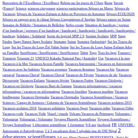
4/898
72/898
5/898
Rencontres de l’Excellence / Excellence
Robots sur les traces de l’Ours
Russe
Savoie
10/898
1/898
1/898
3/898
70/898
(France)
Science
sciences citoyennes
sciences participatives
Séjours au Maroc
Séjours de
64/898
3/898
22/898
Vacances
Séjours de Vacances Enfants et Ados en Provence en Automne
Séjours ECOLOGIS
81/898
9/898
70/898
Séjours en rapport avec le climat
Séjours Linguistiques d’Anglais
Séjours nature en Suisse
15/898
2/898
Semaine de Relâche / Semaines de Relâches
Serbo-croate
Situation de handicap / porteur
d’un handicap / porteurs d’un handicap / handicapé / handicapée / handicapés / handicapées /
2/898
3/898
59/898
3/898
1/898
handicap
Solidaire / Solidarité
Sortie du logiciel SPIP 2.0
Soutien Scolaire
SPIP
Stage
1/898
10/898
1/898
139/898
7/898
2/898
Etudes
Stage Nature
Stage Scolaire
Stomates
Suisse
Sumatra (Indonésie)
Sur les Traces du
7/898
5/898
Loup
Sur les Traces du Loup Été Valais Suisse
Sur les Traces du Loup Suisse Enfants Ados
2/898
32/898
6/898
12/898
70/898
ou Familles
Surefficient / Surefficients / Surefficience
Tahiti
Togo
Tous les âges
Transect /
2/898
1/898
16/898
1/898
1/898
Transects
Trisomie 21
UNESCO Kakadu National Parc (Australie)
Usa
Vacances à la mer
1/898
29/898
1/898
Vacances à la Mer
Vacances Açores Famille
Vacances Astronomie / Vacances en Astronomie
1/898
10/898
2/898
1/898
Vacances avec les baleines
Vacances aventure
Vacances Aventure
Vacances bio
Vacances
77/898
1/898
19/898
1/898
1/898
carnaval
Vacances Cheval
Vacances Cheval
Vacances de Février
Vacances de ski
Vacances
28/898
1/898
2/898
28/898
Découverte
Vacances Enfants
Vacances février
Vacances Futées
Vacances Géologie /
1/898
1/898
Vacances en Géologie
Vacances Haut de Gamme
Vacances informatiques / vacances
1/898
1/898
1/898
informatique / vacances en informatique
Vacances Insolites
Vacances insolites
Vacances
2/898
1/898
10/898
Intelligentes
Vacances Originales
Vacances Originales
Vacances Scientifiques / Vacances
1/898
1/898
Sciences / Camps de Sciences / Colonies de Vacances Scientifiques
Vacances scolaires 2015
1/898
1/898
1/898
1/898
1/898
Vacances scolaires 2016
Vacances solidaires
Vacances Sport
Vacances utiles
Vacances Utiles
1/898
2/898
11/898
1/898
Vacances voile
Vacances Voile
Visuel / visuels
Volcans Vacances de Printemps
Volontaire /
1/898
66/898
12/898
Volontariat
Volontariat / Volontaire
Voyages Plongée Scientifique
Voyages Scientifiques /
102/898
6/898
1/898
10/898
286/898
37/898
FR
Voyage Scientifique
1 éducateur scientifique
1 formateur
0-6 ans
facebook
UNIVERS :
10/898
543/898
2
Astronomie et Astrophysique
2 à 3 encadrants dont 1 népalais issu de OSI Népal
éducateurs scientifiques
12/898
111/898
49/898
3-6 ans
Alpes (Suisse)
BIODIVERSITA : Suivi du