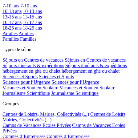
7-10 ans
7-10 ans
10-13 ans
10-13 ans
13-15 ans
13-15 ans
16-17 ans
16-17 ans
18-25 ans
18-25 ans
Adultes
Adultes
Familles
Familles
Types de séjour
Séjours en Centres de vacances
Séjours en Centres de vacances
Séjours itinérants & expéditions
Séjours itinérants & expéditions
hébergement en gîte ou chalet
hébergement en gîte ou chalet
Sciences et Sports
Sciences et Sports
Sciences pour l’Urgence
Sciences pour l’Urgence
Vacances et Soutien Scolaire
Vacances et Soutien Scolaire
Journalisme Scientifique
Journalisme Scientifique
Groupes
Centres de Loisirs, Mairies, Collectivités (...)
Centres de Loisirs,
Mairies, Collectivités (...)
Camps de Vacances Ecoles Privées
Camps de Vacances Ecoles
Privées
Comités d’Entreprises
Comités d’Entreprises