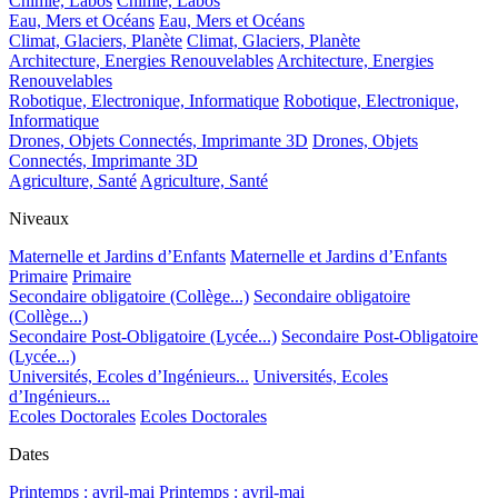
Chimie, Labos
Chimie, Labos
Eau, Mers et Océans
Eau, Mers et Océans
Climat, Glaciers, Planète
Climat, Glaciers, Planète
Architecture, Energies Renouvelables
Architecture, Energies
Renouvelables
Robotique, Electronique, Informatique
Robotique, Electronique,
Informatique
Drones, Objets Connectés, Imprimante 3D
Drones, Objets
Connectés, Imprimante 3D
Agriculture, Santé
Agriculture, Santé
Niveaux
Maternelle et Jardins d’Enfants
Maternelle et Jardins d’Enfants
Primaire
Primaire
Secondaire obligatoire (Collège...)
Secondaire obligatoire
(Collège...)
Secondaire Post-Obligatoire (Lycée...)
Secondaire Post-Obligatoire
(Lycée...)
Universités, Ecoles d’Ingénieurs...
Universités, Ecoles
d’Ingénieurs...
Ecoles Doctorales
Ecoles Doctorales
Dates
Printemps : avril-mai
Printemps : avril-mai