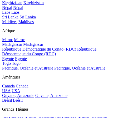
Kirghizistan
Kirghizistan
Népal
Népal
Laos
Laos
Sri Lanka
Sri Lanka
Maldives
Maldives
Afrique
Maroc
Maroc
Madagascar
Madagascar
République Démocratique du Congo (RDC)
République
Démocratique du Congo (RDC)
Egypte
Egypte
Togo
Togo
Pacifique, Océanie et Australie
Pacifique, Océanie et Australie
Amériques
Canada
Canada
USA
USA
Guyane, Amazonie
Guyane, Amazonie
Brésil
Brésil
Grands Thèmes