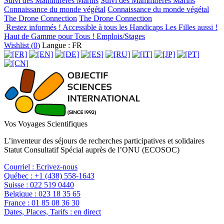
Suivi des Mammifères Marins
Suivi des Mammifères Marins
Connaissance du monde végétal
Connaissance du monde végétal
The Drone Connection
The Drone Connection
Restez informés !
Accessible à tous les Handicaps
Les Filles aussi !
Haut de Gamme pour Tous !
Emplois/Stages
Wishlist (
0
)
Langue : FR
Vos Voyages Scientifiques
L’inventeur des séjours de recherches participatives et solidaires
Statut Consultatif Spécial auprès de l’ONU (ECOSOC)
Courriel :
Ecrivez-nous
Québec :
+1 (438) 558-1643
Suisse :
022 519 0440
Belgique :
023 18 35 65
France :
01 85 08 36 30
Dates, Places, Tarifs :
en direct