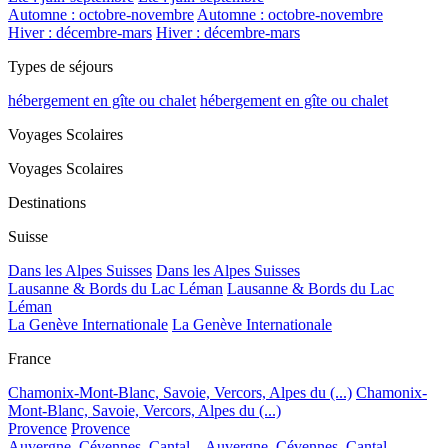
Automne : octobre-novembre
Automne : octobre-novembre
Hiver : décembre-mars
Hiver : décembre-mars
Types de séjours
hébergement en gîte ou chalet
hébergement en gîte ou chalet
Voyages Scolaires
Voyages Scolaires
Destinations
Suisse
Dans les Alpes Suisses
Dans les Alpes Suisses
Lausanne & Bords du Lac Léman
Lausanne & Bords du Lac
Léman
La Genève Internationale
La Genève Internationale
France
Chamonix-Mont-Blanc, Savoie, Vercors, Alpes du (...)
Chamonix-
Mont-Blanc, Savoie, Vercors, Alpes du (...)
Provence
Provence
Auvergne, Cévennes, Cantal...
Auvergne, Cévennes, Cantal...