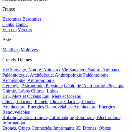
France
Baronnies
Baronnies
Cantal
Cantal
Vercors
Vercors
Asie
Maldives
Maldives
Grands Thèmes
Vie Sauvage, Nature, Animaux
Vie Sauvage, Nature, Animaux
Paléontologie, Archéologie, Anthropologie
Paléontologie,
Archéologie, Anthropologie
Géologie, Astronomie, Physique
Géologie, Astronomie, Physique
Chimie, Labos
Chimie, Labos
Eau, Mers et Océans
Eau, Mers et Océans
Climat, Glaciers, Planète
Climat, Glaciers, Planète
Architecture, Energies Renouvelables
Architecture, Energies
Renouvelables
Robotique, Electronique, Informatique
Robotique, Electronique,
Informatique
Drones, Objets Connectés, Imprimante 3D
Drones, Objets