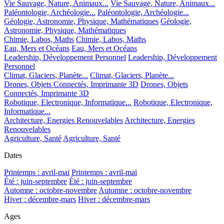
Vie Sauvage, Nature, Animaux...
Vie Sauvage, Nature, Animaux...
Paléontologie, Archéologie...
Paléontologie, Archéologie...
Géologie, Astronomie, Physique, Mathématiques
Géologie,
Astronomie, Physique, Mathématiques
Chimie, Labos, Maths
Chimie, Labos, Maths
Eau, Mers et Océans
Eau, Mers et Océans
Leadership, Développement Personnel
Leadership, Développement
Personnel
Climat, Glaciers, Planète...
Climat, Glaciers, Planète...
Drones, Objets Connectés, Imprimante 3D
Drones, Objets
Connectés, Imprimante 3D
Robotique, Electronique, Informatique...
Robotique, Electronique,
Informatique...
Architecture, Energies Renouvelables
Architecture, Energies
Renouvelables
Agriculture, Santé
Agriculture, Santé
Dates
Printemps : avril-mai
Printemps : avril-mai
Été : juin-septembre
Été : juin-septembre
Automne : octobre-novembre
Automne : octobre-novembre
Hiver : décembre-mars
Hiver : décembre-mars
Ages