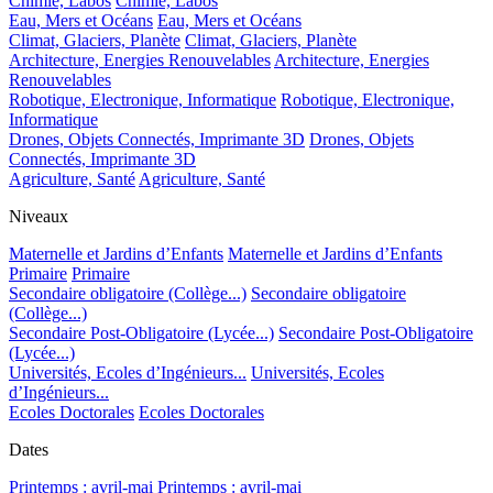
Chimie, Labos
Chimie, Labos
Eau, Mers et Océans
Eau, Mers et Océans
Climat, Glaciers, Planète
Climat, Glaciers, Planète
Architecture, Energies Renouvelables
Architecture, Energies
Renouvelables
Robotique, Electronique, Informatique
Robotique, Electronique,
Informatique
Drones, Objets Connectés, Imprimante 3D
Drones, Objets
Connectés, Imprimante 3D
Agriculture, Santé
Agriculture, Santé
Niveaux
Maternelle et Jardins d’Enfants
Maternelle et Jardins d’Enfants
Primaire
Primaire
Secondaire obligatoire (Collège...)
Secondaire obligatoire
(Collège...)
Secondaire Post-Obligatoire (Lycée...)
Secondaire Post-Obligatoire
(Lycée...)
Universités, Ecoles d’Ingénieurs...
Universités, Ecoles
d’Ingénieurs...
Ecoles Doctorales
Ecoles Doctorales
Dates
Printemps : avril-mai
Printemps : avril-mai