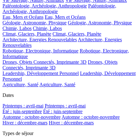
Vie Sauvage, Nature, Animaux
Vie Sauvage, Nature, Animaux
Paléontologie, Archéologie, Anthropologie
Paléontologie,
Archéologie, Anthropologie
Eau, Mers et Océans
Eau, Mers et Océans
Géologie, Astronomie, Physique
Géologie, Astronomie, Physique
Chimie, Labos
Chimie, Labos
Climat, Glaciers, Planète
Climat, Glaciers, Planète
Architecture, Energies Renouvelables
Architecture, Energies
Renouvelables
Robotique, Electronique, Informatique
Robotique, Electronique,
Informatique
Drones, Objets Connectés, Imprimante 3D
Drones, Objets
Connectés, Imprimante 3D
Leadership, Développement Personnel
Leadership, Développement
Personnel
Agriculture, Santé
Agriculture, Santé
Dates
Printemps : avril-mai
Printemps : avril-mai
Été : juin-septembre
Été : juin-septembre
Automne : octobre-novembre
Automne : octobre-novembre
Hiver : décembre-mars
Hiver : décembre-mars
Types de séjour