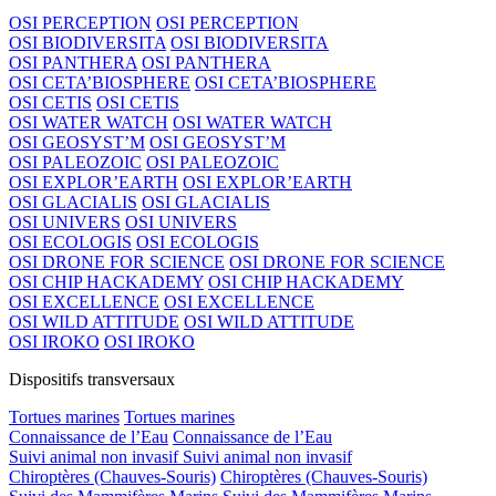
OSI PERCEPTION
OSI PERCEPTION
OSI BIODIVERSITA
OSI BIODIVERSITA
OSI PANTHERA
OSI PANTHERA
OSI CETA’BIOSPHERE
OSI CETA’BIOSPHERE
OSI CETIS
OSI CETIS
OSI WATER WATCH
OSI WATER WATCH
OSI GEOSYST’M
OSI GEOSYST’M
OSI PALEOZOIC
OSI PALEOZOIC
OSI EXPLOR’EARTH
OSI EXPLOR’EARTH
OSI GLACIALIS
OSI GLACIALIS
OSI UNIVERS
OSI UNIVERS
OSI ECOLOGIS
OSI ECOLOGIS
OSI DRONE FOR SCIENCE
OSI DRONE FOR SCIENCE
OSI CHIP HACKADEMY
OSI CHIP HACKADEMY
OSI EXCELLENCE
OSI EXCELLENCE
OSI WILD ATTITUDE
OSI WILD ATTITUDE
OSI IROKO
OSI IROKO
Dispositifs transversaux
Tortues marines
Tortues marines
Connaissance de l’Eau
Connaissance de l’Eau
Suivi animal non invasif
Suivi animal non invasif
Chiroptères (Chauves-Souris)
Chiroptères (Chauves-Souris)