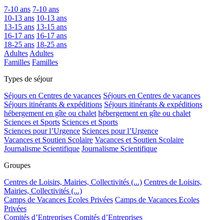
7-10 ans
7-10 ans
10-13 ans
10-13 ans
13-15 ans
13-15 ans
16-17 ans
16-17 ans
18-25 ans
18-25 ans
Adultes
Adultes
Familles
Familles
Types de séjour
Séjours en Centres de vacances
Séjours en Centres de vacances
Séjours itinérants & expéditions
Séjours itinérants & expéditions
hébergement en gîte ou chalet
hébergement en gîte ou chalet
Sciences et Sports
Sciences et Sports
Sciences pour l’Urgence
Sciences pour l’Urgence
Vacances et Soutien Scolaire
Vacances et Soutien Scolaire
Journalisme Scientifique
Journalisme Scientifique
Groupes
Centres de Loisirs, Mairies, Collectivités (...)
Centres de Loisirs,
Mairies, Collectivités (...)
Camps de Vacances Ecoles Privées
Camps de Vacances Ecoles
Privées
Comités d’Entreprises
Comités d’Entreprises