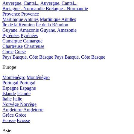
Auvergne, Cantal...
Auvergne, Cantal...
Bretagne - Normandie
Bretagne - Normandie
Provence
Provence
Martinique Antilles
Martinique Antilles
Île de la Réunion
Île de la Réunion
Guyane, Amazonie
Guyane, Amazonie
Pyrénées
Pyrénées
Camargue
Camargue
Chartreuse
Chartreuse
Corse
Corse
Pays Basque, Côte Basque
Pays Basque, Côte Basque
Europe
Monténégro
Monténégro
Portugal
Portugal
Espagne
Espagne
Islande
Islande
Italie
Italie
Norvège
Norvège
Angleterre
Angleterre
Grèce
Grèce
Ecosse
Ecosse
Asie