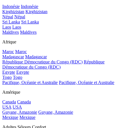
Indonésie
Indonésie
Kirghizistan
Kirghizistan
Népal
Népal
Sri Lanka
Sri Lanka
Laos
Laos
Maldives
Maldives
Afrique
Maroc
Maroc
Madagascar
Madagascar
République Démocratique du Congo (RDC)
République
Démocratique du Congo (RDC)
Egypte
Egypte
Togo
Togo
Pacifique, Océanie et Australie
Pacifique, Océanie et Australie
Amérique
Canada
Canada
USA
USA
Guyane, Amazonie
Guyane, Amazonie
Mexique
Mexique
Adultes Séjours Confort