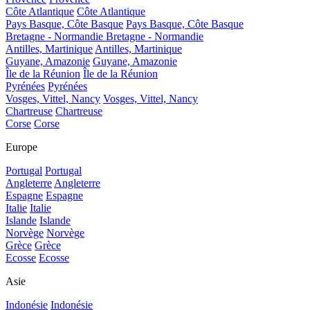
Côte Atlantique
Côte Atlantique
Pays Basque, Côte Basque
Pays Basque, Côte Basque
Bretagne - Normandie
Bretagne - Normandie
Antilles, Martinique
Antilles, Martinique
Guyane, Amazonie
Guyane, Amazonie
Île de la Réunion
Île de la Réunion
Pyrénées
Pyrénées
Vosges, Vittel, Nancy
Vosges, Vittel, Nancy
Chartreuse
Chartreuse
Corse
Corse
Europe
Portugal
Portugal
Angleterre
Angleterre
Espagne
Espagne
Italie
Italie
Islande
Islande
Norvège
Norvège
Grèce
Grèce
Ecosse
Ecosse
Asie
Indonésie
Indonésie