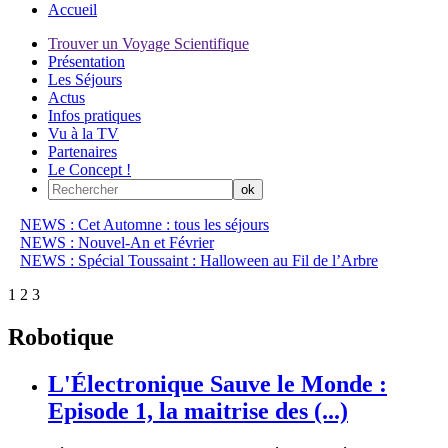
Accueil
Trouver un Voyage Scientifique
Présentation
Les Séjours
Actus
Infos pratiques
Vu à la TV
Partenaires
Le Concept !
NEWS : Cet Automne : tous les séjours
NEWS : Nouvel-An et Février
NEWS : Spécial Toussaint : Halloween au Fil de l’Arbre
1
2
3
Robotique
L'Électronique Sauve le Monde :
Episode 1, la maitrise des (...)