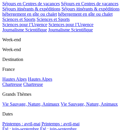
Séjours en Centres de vacances
Séjours en Centres de vacances
Séjours itinérants & expéditions
Séjours itinérants & expéditions
hébergement en gîte ou chalet
hébergement en gîte ou chalet
Sciences et Sports
Sciences et Sports
Sciences pour l’Urgence
Sciences pour l’Urgence
Journalisme Scientifique
Journalisme Scientifique
Week-end
Week-end
Destination
France
Hautes Alpes
Hautes Alpes
Chartreuse
Chartreuse
Grands Thèmes
Vie Sauvage, Nature, Animaux
Vie Sauvage, Nature, Animaux
Dates
Printemps : avril-mai
Printemps : avril-mai
Été : juin-septembre
Été : juin-septembre