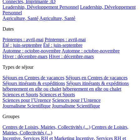
Connectés, Imprimante 3D
Leadership, Développement Personnel
Leadership, Développement
Personnel
Agriculture, Santé
Agriculture, Santé
Dates
Printemps : avril-mai
Printemps : avril-mai
Été : juin-septembre
Été : juin-septembre
Automne : octobre-novembre
Automne : octobre-novembre
Hiver : décembre-mars
Hiver : décembre-mars
Types de séjour
Séjours en Centres de vacances
Séjours en Centres de vacances
Séjours itinérants & expéditions
Séjours itinérants & expéditions
hébergement en gîte ou chalet
hébergement en gîte ou chalet
Sciences et Sports
Sciences et Sports
Sciences pour l’Urgence
Sciences pour l’Urgence
Journalisme Scientifique
Journalisme Scientifique
Groupes
Centres de Loisirs, Mairies, Collectivités (...)
Centres de Loisirs,
Mairies, Collectivités (...)
Incentive, Services RH et Marketing
Incentive, Services RH et