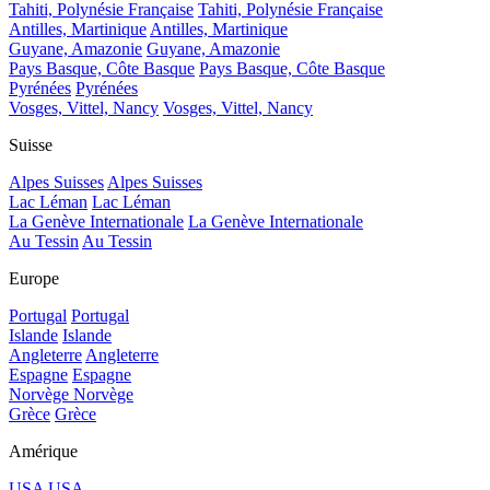
Tahiti, Polynésie Française
Tahiti, Polynésie Française
Antilles, Martinique
Antilles, Martinique
Guyane, Amazonie
Guyane, Amazonie
Pays Basque, Côte Basque
Pays Basque, Côte Basque
Pyrénées
Pyrénées
Vosges, Vittel, Nancy
Vosges, Vittel, Nancy
Suisse
Alpes Suisses
Alpes Suisses
Lac Léman
Lac Léman
La Genève Internationale
La Genève Internationale
Au Tessin
Au Tessin
Europe
Portugal
Portugal
Islande
Islande
Angleterre
Angleterre
Espagne
Espagne
Norvège
Norvège
Grèce
Grèce
Amérique
USA
USA