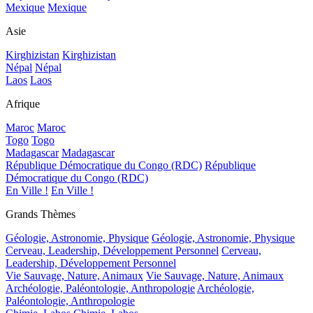
Mexique
Mexique
Asie
Kirghizistan
Kirghizistan
Népal
Népal
Laos
Laos
Afrique
Maroc
Maroc
Togo
Togo
Madagascar
Madagascar
République Démocratique du Congo (RDC)
République
Démocratique du Congo (RDC)
En Ville !
En Ville !
Grands Thèmes
Géologie, Astronomie, Physique
Géologie, Astronomie, Physique
Cerveau, Leadership, Développement Personnel
Cerveau,
Leadership, Développement Personnel
Vie Sauvage, Nature, Animaux
Vie Sauvage, Nature, Animaux
Archéologie, Paléontologie, Anthropologie
Archéologie,
Paléontologie, Anthropologie