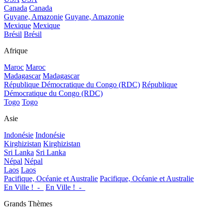
Canada
Canada
Guyane, Amazonie
Guyane, Amazonie
Mexique
Mexique
Brésil
Brésil
Afrique
Maroc
Maroc
Madagascar
Madagascar
République Démocratique du Congo (RDC)
République
Démocratique du Congo (RDC)
Togo
Togo
Asie
Indonésie
Indonésie
Kirghizistan
Kirghizistan
Sri Lanka
Sri Lanka
Népal
Népal
Laos
Laos
Pacifique, Océanie et Australie
Pacifique, Océanie et Australie
En Ville !_-_
En Ville !_-_
Grands Thèmes