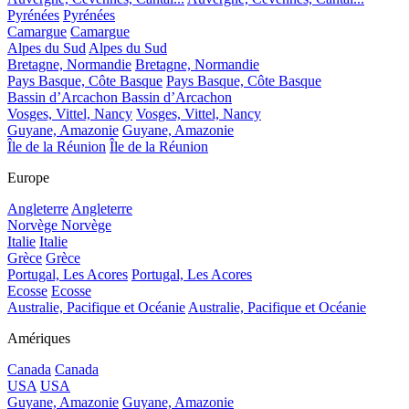
Pyrénées
Pyrénées
Camargue
Camargue
Alpes du Sud
Alpes du Sud
Bretagne, Normandie
Bretagne, Normandie
Pays Basque, Côte Basque
Pays Basque, Côte Basque
Bassin d’Arcachon
Bassin d’Arcachon
Vosges, Vittel, Nancy
Vosges, Vittel, Nancy
Guyane, Amazonie
Guyane, Amazonie
Île de la Réunion
Île de la Réunion
Europe
Angleterre
Angleterre
Norvège
Norvège
Italie
Italie
Grèce
Grèce
Portugal, Les Acores
Portugal, Les Acores
Ecosse
Ecosse
Australie, Pacifique et Océanie
Australie, Pacifique et Océanie
Amériques
Canada
Canada
USA
USA
Guyane, Amazonie
Guyane, Amazonie