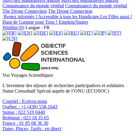
Suivi des Mammifères Marins
Suivi des Mammifères Marins
Connaissance du monde végétal
Connaissance du monde végétal
The Drone Connection
The Drone Connection
Restez informés !
Accessible à tous les Handicaps
Les Filles aussi !
Haut de Gamme pour Tous !
Emplois/Stages
Wishlist (
0
)
Langue : FR
Vos Voyages Scientifiques
L’inventeur des séjours de recherches participatives et solidaires
Statut Consultatif Spécial auprès de l’ONU (ECOSOC)
Courriel :
Ecrivez-nous
Québec :
+1 (438) 558-1643
Suisse :
022 519 0440
Belgique :
023 18 35 65
France :
01 85 08 36 30
Dates, Places, Tarifs :
en direct