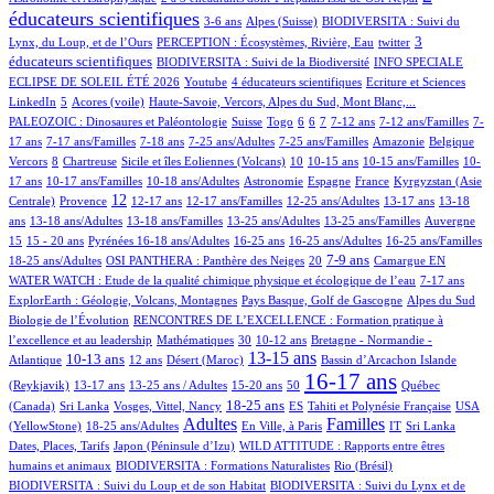
éducateurs scientifiques
10/932
131/932
42/932
3-6 ans
Alpes (Suisse)
BIODIVERSITA : Suivi du
15/932
1/932
277/932
3
Lynx, du Loup, et de l’Ours
PERCEPTION : Écosystèmes, Rivière, Eau
twitter
50/932
39/932
éducateurs scientifiques
BIODIVERSITA : Suivi de la Biodiversité
INFO SPECIALE
1/932
33/932
2/932
1/932
ECLIPSE DE SOLEIL ÉTÉ 2026
Youtube
4 éducateurs scientifiques
Ecriture et Sciences
18/932
4/932
11/932
101/932
LinkedIn
5
Acores (voile)
Haute-Savoie, Vercors, Alpes du Sud, Mont Blanc,...
2/932
5/932
1/932
69/932
103/932
16/932
105/932
4/932
PALEOZOIC : Dinosaures et Paléontologie
Suisse
Togo
6
6
7
7-12 ans
7-12 ans/Familles
7-
28/932
62/932
4/932
8/932
4/932
1/932
2/932
17 ans
7-17 ans/Familles
7-18 ans
7-25 ans/Adultes
7-25 ans/Familles
Amazonie
Belgique
81/932
1/932
12/932
71/932
2/932
4/932
15/932
Vercors
8
Chartreuse
Sicile et îles Eoliennes (Volcans)
10
10-15 ans
10-15 ans/Familles
10-
9/932
4/932
42/932
39/932
6/932
109/932
17 ans
10-17 ans/Familles
10-18 ans/Adultes
Astronomie
Espagne
France
Kyrgyzstan (Asie
192/932
359/932
18/932
4/932
1/932
87/932
10/932
12
Centrale)
Provence
12-17 ans
12-17 ans/Familles
12-25 ans/Adultes
13-17 ans
13-18
79/932
7/932
1/932
10/932
3/932
199/932
ans
13-18 ans/Adultes
13-18 ans/Familles
13-25 ans/Adultes
13-25 ans/Familles
Auvergne
22/932
36/932
120/932
4/932
2/932
2/932
12/932
15
15 - 20 ans
Pyrénées
16-18 ans/Adultes
16-25 ans
16-25 ans/Adultes
16-25 ans/Familles
111/932
48/932
270/932
3/932
148/932
11/932
7-9 ans
18-25 ans/Adultes
OSI PANTHERA : Panthère des Neiges
20
Camargue
EN
16/932
45/932
WATER WATCH : Etude de la qualité chimique physique et écologique de l’eau
7-17 ans
22/932
12/932
3/932
ExplorEarth : Géologie, Volcans, Montagnes
Pays Basque, Golf de Gascogne
Alpes du Sud
84/932
Biologie de l’Évolution
RENCONTRES DE L’EXCELLENCE : Formation pratique à
2/932
7/932
82/932
99/932
l’excellence et au leadership
Mathématiques
30
10-12 ans
Bretagne - Normandie -
253/932
52/932
4/932
498/932
1/932
13/932
13-15 ans
10-13 ans
Atlantique
12 ans
Désert (Maroc)
Bassin d’Arcachon
Islande
28/932
17/932
7/932
2/932
671/932
26/932
16-17 ans
(Reykjavik)
13-17 ans
13-25 ans / Adultes
15-20 ans
50
Québec
2/932
6/932
293/932
41/932
53/932
13/932
18-25 ans
(Canada)
Sri Lanka
Vosges, Vittel, Nancy
ES
Tahiti et Polynésie Française
USA
177/932
419/932
1/932
498/932
6/932
2/932
5/932
Adultes
Familles
(YellowStone)
18-25 ans/Adultes
En Ville, à Paris
IT
Sri Lanka
5/932
11/932
Dates, Places, Tarifs
Japon (Péninsule d’Izu)
WILD ATTITUDE : Rapports entre êtres
27/932
4/932
8/932
humains et animaux
BIODIVERSITA : Formations Naturalistes
Rio (Brésil)
16/932
BIODIVERSITA : Suivi du Loup et de son Habitat
BIODIVERSITA : Suivi du Lynx et de