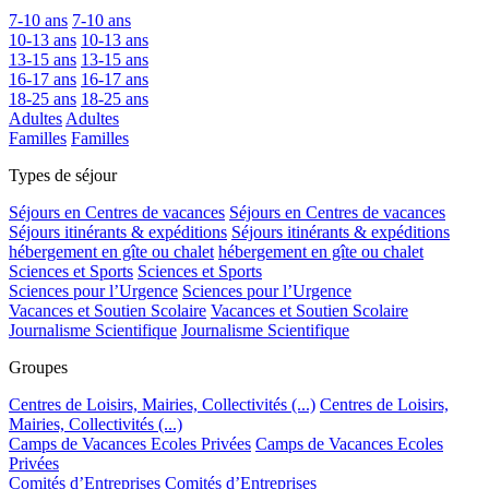
7-10 ans
7-10 ans
10-13 ans
10-13 ans
13-15 ans
13-15 ans
16-17 ans
16-17 ans
18-25 ans
18-25 ans
Adultes
Adultes
Familles
Familles
Types de séjour
Séjours en Centres de vacances
Séjours en Centres de vacances
Séjours itinérants & expéditions
Séjours itinérants & expéditions
hébergement en gîte ou chalet
hébergement en gîte ou chalet
Sciences et Sports
Sciences et Sports
Sciences pour l’Urgence
Sciences pour l’Urgence
Vacances et Soutien Scolaire
Vacances et Soutien Scolaire
Journalisme Scientifique
Journalisme Scientifique
Groupes
Centres de Loisirs, Mairies, Collectivités (...)
Centres de Loisirs,
Mairies, Collectivités (...)
Camps de Vacances Ecoles Privées
Camps de Vacances Ecoles
Privées
Comités d’Entreprises
Comités d’Entreprises