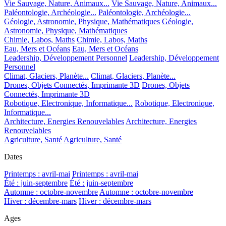
Vie Sauvage, Nature, Animaux...
Vie Sauvage, Nature, Animaux...
Paléontologie, Archéologie...
Paléontologie, Archéologie...
Géologie, Astronomie, Physique, Mathématiques
Géologie,
Astronomie, Physique, Mathématiques
Chimie, Labos, Maths
Chimie, Labos, Maths
Eau, Mers et Océans
Eau, Mers et Océans
Leadership, Développement Personnel
Leadership, Développement
Personnel
Climat, Glaciers, Planète...
Climat, Glaciers, Planète...
Drones, Objets Connectés, Imprimante 3D
Drones, Objets
Connectés, Imprimante 3D
Robotique, Electronique, Informatique...
Robotique, Electronique,
Informatique...
Architecture, Energies Renouvelables
Architecture, Energies
Renouvelables
Agriculture, Santé
Agriculture, Santé
Dates
Printemps : avril-mai
Printemps : avril-mai
Été : juin-septembre
Été : juin-septembre
Automne : octobre-novembre
Automne : octobre-novembre
Hiver : décembre-mars
Hiver : décembre-mars
Ages