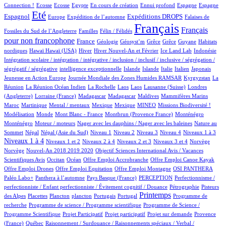
1/932
1/932
1/932
13/932
2/932
23/932
16/932
266/932
Connection !
Ecosse
Ecosse
Egypte
En cours de création
Ennui profond
Espagne
Espagne
709/932
11/932
179/932
273/932
4/932
Eté
Espagnol
Expéditions DROPS
Europe
Expédition de l’automne
Falaises de
3/932
100/932
932/932
490/932
Français
Français
Fossiles du Sud de l’Angleterre
Familles
Félin / Félidés
pour non francophone
288/932
37/932
1/932
1/932
1/932
1/932
3/932
France
Géologie
Géosyst’m
Grêce
Grêce
Guyane
Habitats
2/932
2/932
149/932
25/932
8/932
2/932
2/932
nordiques
Hawaï
Hawaï (USA)
Hiver
Hiver Nouvel-An et Février
Ice Land Lab
Indonésie
Intégration scolaire / intégration / intégrative / inclusion / inclusif / inclusive / ségrégation /
2/932
9/932
8/932
10/932
81/932
4/932
2/932
ségrégatif / ségrégative
intelligence exceptionnelle
Islande
Islande
Italie
Italien
Japonais
5/932
101/932
5/932
Jeunesse en Action Europe
Journée Mondiale des Zones Humides RAMSAR
Kyrgyzstan
La
4/932
1/932
1/932
1/932
3/932
61/932
Réunion
La Réunion Océan Indien
La Rochelle
Laos
Laos
Lausanne (Suisse)
Londres
1/932
6/932
6/932
2/932
1/932
8/932
(Angleterre)
Lorraine (France)
Madagascar
Madagascar
Maldives
Mammifères Marins
10/932
1/932
1/932
1/932
34/932
40/932
2/932
Maroc
Martinique
Mental / mentaux
Mexique
Mexique
MINEO
Missions Biodiversité !
3/932
1/932
9/932
13/932
13/932
Modélisation
Monde
Mont Blanc - France
Montbrun (Provence France)
Monténégro
1/932
1/932
2/932
Monténégro
Moteur / moteurs
Nager avec les dauphins / Nager avec les baleines
Nature au
17/932
17/932
10/932
13/932
11/932
113/932
118/932
416/932
Sommet
Népal
Népal (Asie du Sud)
Niveau 1
Niveau 2
Niveau 3
Niveau 4
Niveaux 1 à 3
13/932
54/932
14/932
161/932
2/932
2/932
Niveaux 1 à 4
Niveaux 1 et 2
Niveaux 2 à 4
Niveaux 2 et 3
Niveaux 3 et 4
Norvège
14/932
1/932
Norvège
Nouvel-An 2018 2019 2020
Objectif Sciences International Avis / Vacances
7/932
184/932
1/932
1/932
1/932
Scientifiques Avis
Occitan
Océan
Offre Emploi Accrobranche
Offre Emploi Canoe Kayak
2/932
1/932
111/932
101/932
Offre Emploi Drones
Offre Emploi Equitation
Offre Emploi Montagne
OSI PANTHERA
110/932
4/932
44/932
2/932
Paléo Labo+
Panthera à l’automne
Pays Basque (France)
PERCEPTION
Perfectionnisme /
10/932
6/932
perfectionniste / Enfant perfectionniste / Évitement cognitif / Douance
Pétrographie
Pisteurs
3/932
1/932
1/932
13/932
2/932
447/932
1/932
Printemps
des Alpes
Placettes
Plancton
plancton
Portugais
Portugal
Programme de
1/932
2/932
recherche
Programme de science / Programme scientifique
Programme de Science /
1/932
1/932
15/932
83/932
Programme Scientifique
Projet Participatif
Projet participatif
Projet sur demande
Provence
5/932
2/932
(France)
Québec
Raisonnement / Surdouance / Raisonnements spéciaux / Verbal /