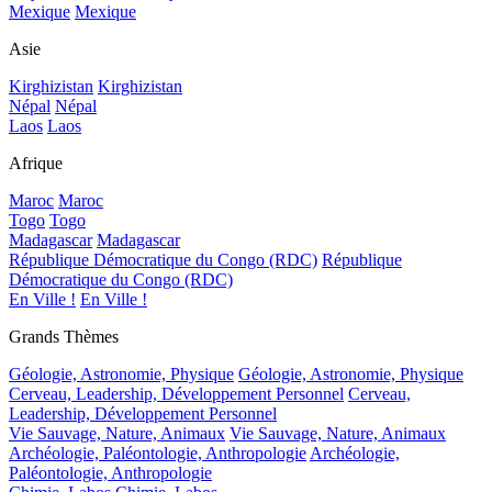
Mexique
Mexique
Asie
Kirghizistan
Kirghizistan
Népal
Népal
Laos
Laos
Afrique
Maroc
Maroc
Togo
Togo
Madagascar
Madagascar
République Démocratique du Congo (RDC)
République
Démocratique du Congo (RDC)
En Ville !
En Ville !
Grands Thèmes
Géologie, Astronomie, Physique
Géologie, Astronomie, Physique
Cerveau, Leadership, Développement Personnel
Cerveau,
Leadership, Développement Personnel
Vie Sauvage, Nature, Animaux
Vie Sauvage, Nature, Animaux
Archéologie, Paléontologie, Anthropologie
Archéologie,
Paléontologie, Anthropologie