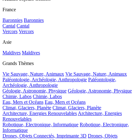
France
Baronnies
Baronnies
Cantal
Cantal
Vercors
Vercors
Asie
Maldives
Maldives
Grands Thèmes
Vie Sauvage, Nature, Animaux
Vie Sauvage, Nature, Animaux
Paléontologie, Archéologie, Anthropologie
Paléontologie,
Archéologie, Anthropologie
Géologie, Astronomie, Physique
Géologie, Astronomie, Physique
Chimie, Labos
Chimie, Labos
Eau, Mers et Océans
Eau, Mers et Océans
Climat, Glaciers, Planète
Climat, Glaciers, Planète
Architecture, Energies Renouvelables
Architecture, Energies
Renouvelables
Robotique, Electronique, Informatique
Robotique, Electronique,
Informatique
Drones, Objets Connectés, Imprimante 3D
Drones, Objets