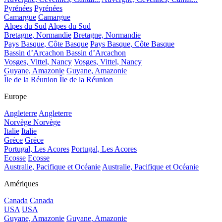
Pyrénées
Pyrénées
Camargue
Camargue
Alpes du Sud
Alpes du Sud
Bretagne, Normandie
Bretagne, Normandie
Pays Basque, Côte Basque
Pays Basque, Côte Basque
Bassin d’Arcachon
Bassin d’Arcachon
Vosges, Vittel, Nancy
Vosges, Vittel, Nancy
Guyane, Amazonie
Guyane, Amazonie
Île de la Réunion
Île de la Réunion
Europe
Angleterre
Angleterre
Norvège
Norvège
Italie
Italie
Grèce
Grèce
Portugal, Les Acores
Portugal, Les Acores
Ecosse
Ecosse
Australie, Pacifique et Océanie
Australie, Pacifique et Océanie
Amériques
Canada
Canada
USA
USA
Guyane, Amazonie
Guyane, Amazonie