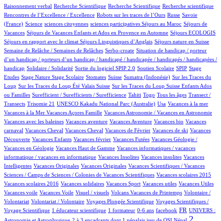
1/932
1/932
1/932
2/932
Raisonnement verbal
Recherche Scientifique
Recherche Scientifique
Recherche scientifique
3/932
101/932
4/932
Rencontres de l’Excellence / Excellence
Robots sur les traces de l’Ours
Russe
Savoie
12/932
1/932
1/932
1/932
100/932
(France)
Science
sciences citoyennes
sciences participatives
Séjours au Maroc
Séjours de
75/932
4/932
14/932
Vacances
Séjours de Vacances Enfants et Ados en Provence en Automne
Séjours ECOLOGIS
75/932
9/932
100/932
Séjours en rapport avec le climat
Séjours Linguistiques d’Anglais
Séjours nature en Suisse
13/932
1/932
Semaine de Relâche / Semaines de Relâches
Serbo-croate
Situation de handicap / porteur
d’un handicap / porteurs d’un handicap / handicapé / handicapée / handicapés / handicapées /
2/932
4/932
61/932
4/932
1/932
handicap
Solidaire / Solidarité
Sortie du logiciel SPIP 2.0
Soutien Scolaire
SPIP
Stage
1/932
11/932
1/932
158/932
6/932
2/932
Etudes
Stage Nature
Stage Scolaire
Stomates
Suisse
Sumatra (Indonésie)
Sur les Traces du
7/932
6/932
Loup
Sur les Traces du Loup Été Valais Suisse
Sur les Traces du Loup Suisse Enfants Ados
1/932
47/932
8/932
11/932
100/932
ou Familles
Surefficient / Surefficients / Surefficience
Tahiti
Togo
Tous les âges
Transect /
1/932
1/932
14/932
1/932
1/932
Transects
Trisomie 21
UNESCO Kakadu National Parc (Australie)
Usa
Vacances à la mer
1/932
56/932
1/932
Vacances à la Mer
Vacances Açores Famille
Vacances Astronomie / Vacances en Astronomie
1/932
11/932
1/932
1/932
Vacances avec les baleines
Vacances aventure
Vacances Aventure
Vacances bio
Vacances
107/932
1/932
17/932
1/932
1/932
carnaval
Vacances Cheval
Vacances Cheval
Vacances de Février
Vacances de ski
Vacances
54/932
1/932
2/932
26/932
Découverte
Vacances Enfants
Vacances février
Vacances Futées
Vacances Géologie /
1/932
1/932
Vacances en Géologie
Vacances Haut de Gamme
Vacances informatiques / vacances
1/932
1/932
1/932
informatique / vacances en informatique
Vacances Insolites
Vacances insolites
Vacances
2/932
1/932
12/932
Intelligentes
Vacances Originales
Vacances Originales
Vacances Scientifiques / Vacances
1/932
1/932
Sciences / Camps de Sciences / Colonies de Vacances Scientifiques
Vacances scolaires 2015
1/932
1/932
1/932
1/932
1/932
Vacances scolaires 2016
Vacances solidaires
Vacances Sport
Vacances utiles
Vacances Utiles
1/932
1/932
12/932
1/932
Vacances voile
Vacances Voile
Visuel / visuels
Volcans Vacances de Printemps
Volontaire /
1/932
79/932
11/932
Volontariat
Volontariat / Volontaire
Voyages Plongée Scientifique
Voyages Scientifiques /
131/932
8/932
2/932
10/932
279/932
63/932
FR
Voyage Scientifique
1 éducateur scientifique
1 formateur
0-6 ans
facebook
UNIVERS :
10/932
523/932
2
Astronomie et Astrophysique
2 à 3 encadrants dont 1 népalais issu de OSI Népal