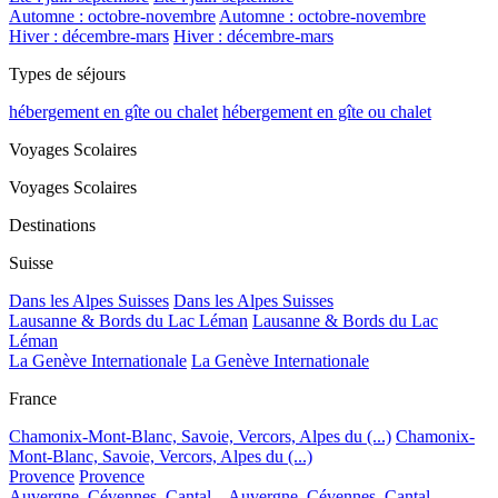
Automne : octobre-novembre
Automne : octobre-novembre
Hiver : décembre-mars
Hiver : décembre-mars
Types de séjours
hébergement en gîte ou chalet
hébergement en gîte ou chalet
Voyages Scolaires
Voyages Scolaires
Destinations
Suisse
Dans les Alpes Suisses
Dans les Alpes Suisses
Lausanne & Bords du Lac Léman
Lausanne & Bords du Lac
Léman
La Genève Internationale
La Genève Internationale
France
Chamonix-Mont-Blanc, Savoie, Vercors, Alpes du (...)
Chamonix-
Mont-Blanc, Savoie, Vercors, Alpes du (...)
Provence
Provence
Auvergne, Cévennes, Cantal...
Auvergne, Cévennes, Cantal...