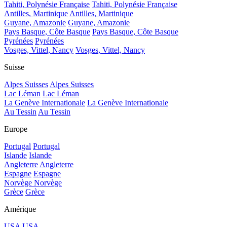
Tahiti, Polynésie Française
Tahiti, Polynésie Française
Antilles, Martinique
Antilles, Martinique
Guyane, Amazonie
Guyane, Amazonie
Pays Basque, Côte Basque
Pays Basque, Côte Basque
Pyrénées
Pyrénées
Vosges, Vittel, Nancy
Vosges, Vittel, Nancy
Suisse
Alpes Suisses
Alpes Suisses
Lac Léman
Lac Léman
La Genève Internationale
La Genève Internationale
Au Tessin
Au Tessin
Europe
Portugal
Portugal
Islande
Islande
Angleterre
Angleterre
Espagne
Espagne
Norvège
Norvège
Grèce
Grèce
Amérique
USA
USA