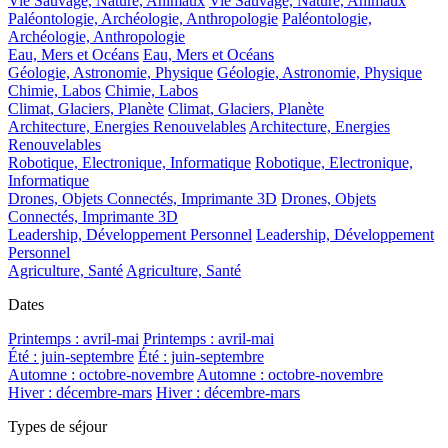
Vie Sauvage, Nature, Animaux
Vie Sauvage, Nature, Animaux
Paléontologie, Archéologie, Anthropologie
Paléontologie,
Archéologie, Anthropologie
Eau, Mers et Océans
Eau, Mers et Océans
Géologie, Astronomie, Physique
Géologie, Astronomie, Physique
Chimie, Labos
Chimie, Labos
Climat, Glaciers, Planète
Climat, Glaciers, Planète
Architecture, Energies Renouvelables
Architecture, Energies
Renouvelables
Robotique, Electronique, Informatique
Robotique, Electronique,
Informatique
Drones, Objets Connectés, Imprimante 3D
Drones, Objets
Connectés, Imprimante 3D
Leadership, Développement Personnel
Leadership, Développement
Personnel
Agriculture, Santé
Agriculture, Santé
Dates
Printemps : avril-mai
Printemps : avril-mai
Été : juin-septembre
Été : juin-septembre
Automne : octobre-novembre
Automne : octobre-novembre
Hiver : décembre-mars
Hiver : décembre-mars
Types de séjour