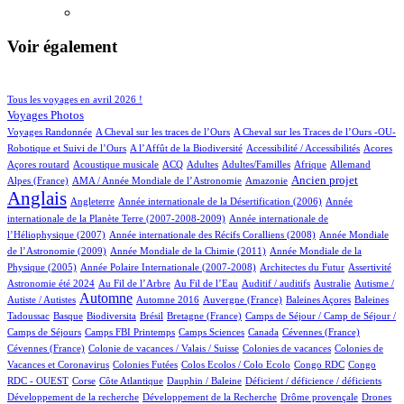
Voir également
103/932
203/932
Tous les voyages en avril 2026 !
157/932
Voyages Photos
4/932
4/932
Voyages Randonnée
A Cheval sur les traces de l’Ours
A Cheval sur les Traces de l’Ours -OU-
4/932
1/932
3/932
1/932
Robotique et Suivi de l’Ours
A l’Affût de la Biodiversité
Accessibilité / Accessibilités
Acores
2/932
100/932
28/932
13/932
2/932
74/932
22/932
Açores routard
Acoustique musicale
ACQ
Adultes
Adultes/Familles
Afrique
Allemand
12/932
5/932
261/932
723/932
Ancien projet
Alpes (France)
AMA / Année Mondiale de l’Astronomie
Amazonie
Anglais
65/932
6/932
14/932
Angleterre
Année internationale de la Désertification (2006)
Année
4/932
internationale de la Planète Terre (2007-2008-2009)
Année internationale de
1/932
12/932
l’Héliophysique (2007)
Année internationale des Récifs Coralliens (2008)
Année Mondiale
3/932
14/932
de l’Astronomie (2009)
Année Mondiale de la Chimie (2011)
Année Mondiale de la
6/932
3/932
2/932
55/932
Physique (2005)
Année Polaire Internationale (2007-2008)
Architectes du Futur
Assertivité
22/932
14/932
1/932
1/932
1/932
Astronomie été 2024
Au Fil de l’Arbre
Au Fil de l’Eau
Auditif / auditifs
Australie
Autisme /
437/932
4/932
6/932
1/932
2/932
Automne
Autiste / Autistes
Automne 2016
Auvergne (France)
Baleines Açores
Baleines
1/932
78/932
1/932
14/932
110/932
Tadoussac
Basque
Biodiversita
Brésil
Bretagne (France)
Camps de Séjour / Camp de Séjour /
4/932
13/932
5/932
2/932
1/932
Camps de Séjours
Camps FBI Printemps
Camps Sciences
Canada
Cévennes (France)
1/932
3/932
3/932
Cévennes (France)
Colonie de vacances / Valais / Suisse
Colonies de vacances
Colonies de
1/932
1/932
1/932
2/932
Vacances et Coronavirus
Colonies Futées
Colos Ecolos / Colo Ecolo
Congo RDC
Congo
1/932
19/932
1/932
1/932
1/932
RDC - OUEST
Corse
Côte Atlantique
Dauphin / Baleine
Déficient / déficience / déficients
1/932
2/932
15/932
Développement de la recherche
Développement de la Recherche
Drôme provençale
Drones