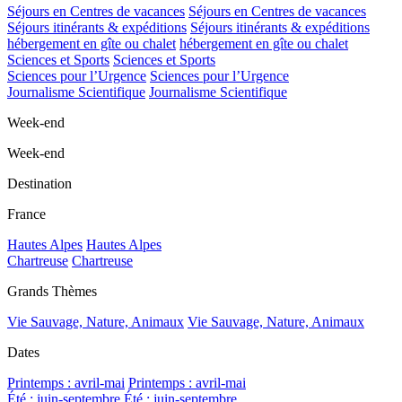
Séjours en Centres de vacances
Séjours en Centres de vacances
Séjours itinérants & expéditions
Séjours itinérants & expéditions
hébergement en gîte ou chalet
hébergement en gîte ou chalet
Sciences et Sports
Sciences et Sports
Sciences pour l’Urgence
Sciences pour l’Urgence
Journalisme Scientifique
Journalisme Scientifique
Week-end
Week-end
Destination
France
Hautes Alpes
Hautes Alpes
Chartreuse
Chartreuse
Grands Thèmes
Vie Sauvage, Nature, Animaux
Vie Sauvage, Nature, Animaux
Dates
Printemps : avril-mai
Printemps : avril-mai
Été : juin-septembre
Été : juin-septembre