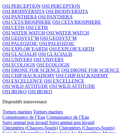
OSI PERCEPTION
OSI PERCEPTION
OSI BIODIVERSITA
OSI BIODIVERSITA
OSI PANTHERA
OSI PANTHERA
OSI CETA’BIOSPHERE
OSI CETA’BIOSPHERE
OSI CETIS
OSI CETIS
OSI WATER WATCH
OSI WATER WATCH
OSI GEOSYST’M
OSI GEOSYST’M
OSI PALEOZOIC
OSI PALEOZOIC
OSI EXPLOR’EARTH
OSI EXPLOR’EARTH
OSI GLACIALIS
OSI GLACIALIS
OSI UNIVERS
OSI UNIVERS
OSI ECOLOGIS
OSI ECOLOGIS
OSI DRONE FOR SCIENCE
OSI DRONE FOR SCIENCE
OSI CHIP HACKADEMY
OSI CHIP HACKADEMY
OSI EXCELLENCE
OSI EXCELLENCE
OSI WILD ATTITUDE
OSI WILD ATTITUDE
OSI IROKO
OSI IROKO
Dispositifs transversaux
Tortues marines
Tortues marines
Connaissance de l’Eau
Connaissance de l’Eau
Suivi animal non invasif
Suivi animal non invasif
Chiroptères (Chauves-Souris)
Chiroptères (Chauves-Souris)