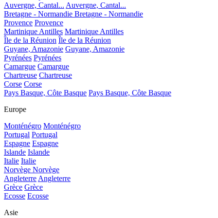
Auvergne, Cantal...
Auvergne, Cantal...
Bretagne - Normandie
Bretagne - Normandie
Provence
Provence
Martinique Antilles
Martinique Antilles
Île de la Réunion
Île de la Réunion
Guyane, Amazonie
Guyane, Amazonie
Pyrénées
Pyrénées
Camargue
Camargue
Chartreuse
Chartreuse
Corse
Corse
Pays Basque, Côte Basque
Pays Basque, Côte Basque
Europe
Monténégro
Monténégro
Portugal
Portugal
Espagne
Espagne
Islande
Islande
Italie
Italie
Norvège
Norvège
Angleterre
Angleterre
Grèce
Grèce
Ecosse
Ecosse
Asie