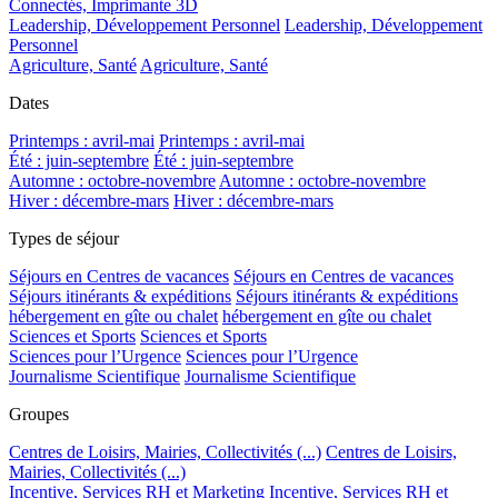
Connectés, Imprimante 3D
Leadership, Développement Personnel
Leadership, Développement
Personnel
Agriculture, Santé
Agriculture, Santé
Dates
Printemps : avril-mai
Printemps : avril-mai
Été : juin-septembre
Été : juin-septembre
Automne : octobre-novembre
Automne : octobre-novembre
Hiver : décembre-mars
Hiver : décembre-mars
Types de séjour
Séjours en Centres de vacances
Séjours en Centres de vacances
Séjours itinérants & expéditions
Séjours itinérants & expéditions
hébergement en gîte ou chalet
hébergement en gîte ou chalet
Sciences et Sports
Sciences et Sports
Sciences pour l’Urgence
Sciences pour l’Urgence
Journalisme Scientifique
Journalisme Scientifique
Groupes
Centres de Loisirs, Mairies, Collectivités (...)
Centres de Loisirs,
Mairies, Collectivités (...)
Incentive, Services RH et Marketing
Incentive, Services RH et