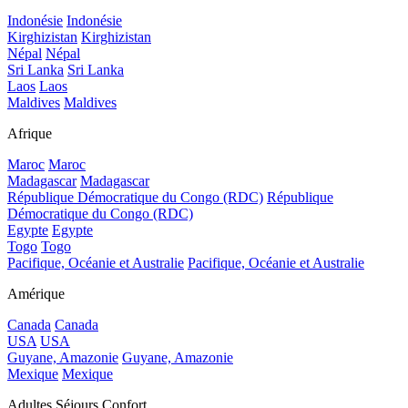
Indonésie
Indonésie
Kirghizistan
Kirghizistan
Népal
Népal
Sri Lanka
Sri Lanka
Laos
Laos
Maldives
Maldives
Afrique
Maroc
Maroc
Madagascar
Madagascar
République Démocratique du Congo (RDC)
République
Démocratique du Congo (RDC)
Egypte
Egypte
Togo
Togo
Pacifique, Océanie et Australie
Pacifique, Océanie et Australie
Amérique
Canada
Canada
USA
USA
Guyane, Amazonie
Guyane, Amazonie
Mexique
Mexique
Adultes Séjours Confort