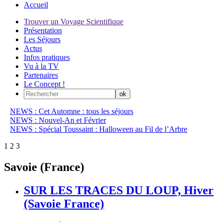
Accueil
Trouver un Voyage Scientifique
Présentation
Les Séjours
Actus
Infos pratiques
Vu à la TV
Partenaires
Le Concept !
NEWS : Cet Automne : tous les séjours
NEWS : Nouvel-An et Février
NEWS : Spécial Toussaint : Halloween au Fil de l’Arbre
1
2
3
Savoie (France)
SUR LES TRACES DU LOUP, Hiver
(Savoie France)