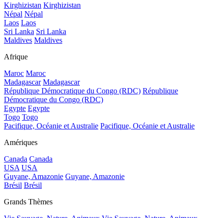
Kirghizistan
Kirghizistan
Népal
Népal
Laos
Laos
Sri Lanka
Sri Lanka
Maldives
Maldives
Afrique
Maroc
Maroc
Madagascar
Madagascar
République Démocratique du Congo (RDC)
République
Démocratique du Congo (RDC)
Egypte
Egypte
Togo
Togo
Pacifique, Océanie et Australie
Pacifique, Océanie et Australie
Amériques
Canada
Canada
USA
USA
Guyane, Amazonie
Guyane, Amazonie
Brésil
Brésil
Grands Thèmes