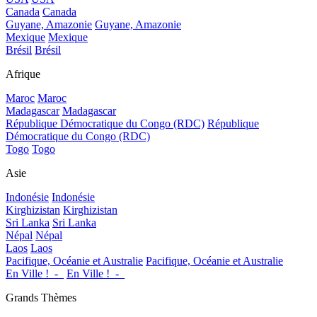
Canada
Canada
Guyane, Amazonie
Guyane, Amazonie
Mexique
Mexique
Brésil
Brésil
Afrique
Maroc
Maroc
Madagascar
Madagascar
République Démocratique du Congo (RDC)
République
Démocratique du Congo (RDC)
Togo
Togo
Asie
Indonésie
Indonésie
Kirghizistan
Kirghizistan
Sri Lanka
Sri Lanka
Népal
Népal
Laos
Laos
Pacifique, Océanie et Australie
Pacifique, Océanie et Australie
En Ville !_-_
En Ville !_-_
Grands Thèmes