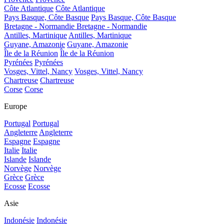
Côte Atlantique
Côte Atlantique
Pays Basque, Côte Basque
Pays Basque, Côte Basque
Bretagne - Normandie
Bretagne - Normandie
Antilles, Martinique
Antilles, Martinique
Guyane, Amazonie
Guyane, Amazonie
Île de la Réunion
Île de la Réunion
Pyrénées
Pyrénées
Vosges, Vittel, Nancy
Vosges, Vittel, Nancy
Chartreuse
Chartreuse
Corse
Corse
Europe
Portugal
Portugal
Angleterre
Angleterre
Espagne
Espagne
Italie
Italie
Islande
Islande
Norvège
Norvège
Grèce
Grèce
Ecosse
Ecosse
Asie
Indonésie
Indonésie