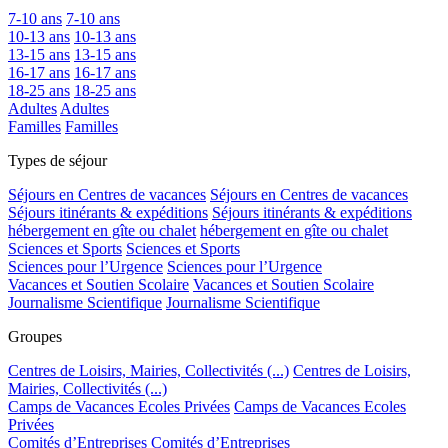
7-10 ans
7-10 ans
10-13 ans
10-13 ans
13-15 ans
13-15 ans
16-17 ans
16-17 ans
18-25 ans
18-25 ans
Adultes
Adultes
Familles
Familles
Types de séjour
Séjours en Centres de vacances
Séjours en Centres de vacances
Séjours itinérants & expéditions
Séjours itinérants & expéditions
hébergement en gîte ou chalet
hébergement en gîte ou chalet
Sciences et Sports
Sciences et Sports
Sciences pour l’Urgence
Sciences pour l’Urgence
Vacances et Soutien Scolaire
Vacances et Soutien Scolaire
Journalisme Scientifique
Journalisme Scientifique
Groupes
Centres de Loisirs, Mairies, Collectivités (...)
Centres de Loisirs,
Mairies, Collectivités (...)
Camps de Vacances Ecoles Privées
Camps de Vacances Ecoles
Privées
Comités d’Entreprises
Comités d’Entreprises