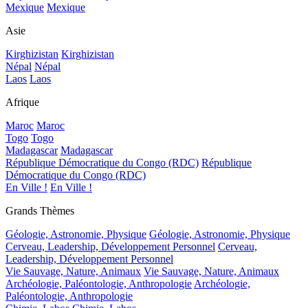
Mexique
Mexique
Asie
Kirghizistan
Kirghizistan
Népal
Népal
Laos
Laos
Afrique
Maroc
Maroc
Togo
Togo
Madagascar
Madagascar
République Démocratique du Congo (RDC)
République
Démocratique du Congo (RDC)
En Ville !
En Ville !
Grands Thèmes
Géologie, Astronomie, Physique
Géologie, Astronomie, Physique
Cerveau, Leadership, Développement Personnel
Cerveau,
Leadership, Développement Personnel
Vie Sauvage, Nature, Animaux
Vie Sauvage, Nature, Animaux
Archéologie, Paléontologie, Anthropologie
Archéologie,
Paléontologie, Anthropologie