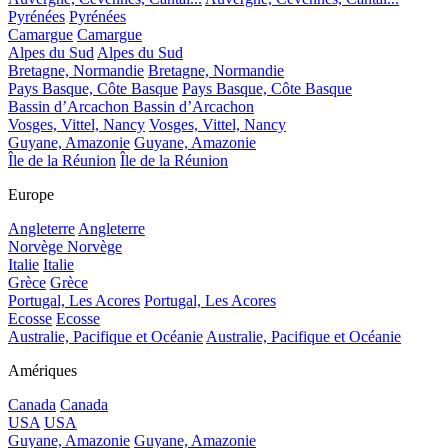
Pyrénées
Pyrénées
Camargue
Camargue
Alpes du Sud
Alpes du Sud
Bretagne, Normandie
Bretagne, Normandie
Pays Basque, Côte Basque
Pays Basque, Côte Basque
Bassin d’Arcachon
Bassin d’Arcachon
Vosges, Vittel, Nancy
Vosges, Vittel, Nancy
Guyane, Amazonie
Guyane, Amazonie
Île de la Réunion
Île de la Réunion
Europe
Angleterre
Angleterre
Norvège
Norvège
Italie
Italie
Grèce
Grèce
Portugal, Les Acores
Portugal, Les Acores
Ecosse
Ecosse
Australie, Pacifique et Océanie
Australie, Pacifique et Océanie
Amériques
Canada
Canada
USA
USA
Guyane, Amazonie
Guyane, Amazonie