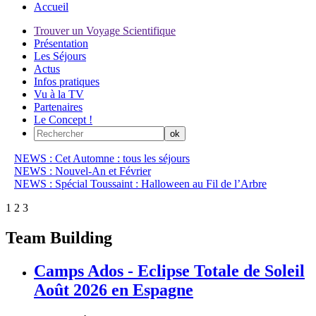
Accueil
Trouver un Voyage Scientifique
Présentation
Les Séjours
Actus
Infos pratiques
Vu à la TV
Partenaires
Le Concept !
NEWS : Cet Automne : tous les séjours
NEWS : Nouvel-An et Février
NEWS : Spécial Toussaint : Halloween au Fil de l’Arbre
1
2
3
Team Building
Camps Ados - Eclipse Totale de Soleil
Août 2026 en Espagne