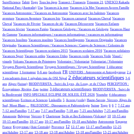
11/618
6/618
11/618
46/618
1/618
1/618
Surefficience
Tahiti
Togo
Tous les âges
Transect / Transects
Trisomie 21
UNESCO Kakadu
6/618
1/618
1/618
1/618
16/618
National Parc (Australie)
Usa
Vacances à la mer
Vacances à la Mer
Vacances Açores Famille
1/618
1/618
Vacances Astronomie / Vacances en Astronomie
Vacances avec les baleines
Vacances
2/618
1/618
1/618
52/618
1/618
aventure
Vacances Aventure
Vacances bio
Vacances carnaval
Vacances Cheval
Vacances
19/618
1/618
1/618
15/618
1/618
Cheval
Vacances de Février
Vacances de ski
Vacances Découverte
Vacances Enfants
2/618
9/618
1/618
Vacances février
Vacances Futées
Vacances Géologie / Vacances en Géologie
Vacances Haut
1/618
1/618
de Gamme
Vacances informatiques / vacances informatique / vacances en informatique
1/618
1/618
2/618
1/618
Vacances Insolites
Vacances insolites
Vacances Intelligentes
Vacances Originales
Vacances
2/618
Originales
Vacances Scientifiques / Vacances Sciences / Camps de Sciences / Colonies de
1/618
1/618
1/618
1/618
Vacances Scientifiques
Vacances scolaires 2015
Vacances scolaires 2016
Vacances solidaires
1/618
1/618
1/618
1/618
1/618
Vacances Sport
Vacances utiles
Vacances Utiles
Vacances voile
Vacances Voile
Visuel /
2/618
1/618
1/618
38/618
visuels
Volcans Vacances de Printemps
Volontaire / Volontariat
Volontariat / Volontaire
2/618
83/618
Voyages Plongée Scientifique
Voyages Scientifiques / Voyage Scientifique
1 éducateur
4/618
3/618
9/618
215/618
20/618
4/618
FR
scientifique
1 formateur
0-6 ans
facebook
UNIVERS : Astronomie et Astrophysique
2 à
369/618
9/618
2 éducateurs scientifiques
3 encadrants dont 1 népalais issu de OSI Népal
3-6
71/618
28/618
9/618
ans
Alpes (Suisse)
BIODIVERSITA : Suivi du Lynx, du Loup, et de l’Ours
PERCEPTION :
1/618
164/618
42/618
3 éducateurs scientifiques
Écosystèmes, Rivière, Eau
twitter
BIODIVERSITA : Suivi de
45/618
1/618
26/618
la Biodiversité
INFO SPECIALE ECLIPSE DE SOLEIL ÉTÉ 2026
Youtube
4 éducateurs
2/618
1/618
17/618
3/618
10/618
scientifiques
Ecriture et Sciences
LinkedIn
5
Acores (voile)
Haute-Savoie, Vercors, Alpes du
46/618
2/618
4/618
1/618
19/618
48/618
9/618
44/618
Sud, Mont Blanc,...
PALEOZOIC : Dinosaures et Paléontologie
Suisse
Togo
6
6
7
7-12 ans
2/618
30/618
23/618
1/618
8/618
1/618
7-12 ans/Familles
7-17 ans
7-17 ans/Familles
7-18 ans
7-25 ans/Adultes
7-25 ans/Familles
1/618
1/618
45/618
1/618
3/618
53/618
2/618
2/618
Amazonie
Belgique
Vercors
8
Chartreuse
Sicile et îles Eoliennes (Volcans)
10
10-15 ans
5/618
9/618
4/618
49/618
45/618
7/618
10-15 ans/Familles
10-17 ans
10-17 ans/Familles
10-18 ans/Adultes
Astronomie
Espagne
54/618
123/618
266/618
18/618
2/618
1/618
12
France
Kyrgyzstan (Asie Centrale)
Provence
12-17 ans
12-17 ans/Familles
12-25
90/618
7/618
23/618
6/618
1/618
1/618
ans/Adultes
13-17 ans
13-18 ans
13-18 ans/Adultes
13-18 ans/Familles
13-25 ans/Adultes