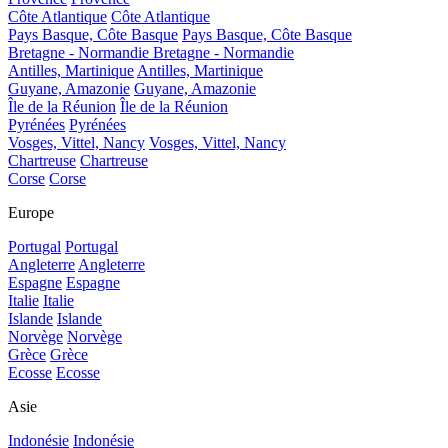
Côte Atlantique
Côte Atlantique
Pays Basque, Côte Basque
Pays Basque, Côte Basque
Bretagne - Normandie
Bretagne - Normandie
Antilles, Martinique
Antilles, Martinique
Guyane, Amazonie
Guyane, Amazonie
Île de la Réunion
Île de la Réunion
Pyrénées
Pyrénées
Vosges, Vittel, Nancy
Vosges, Vittel, Nancy
Chartreuse
Chartreuse
Corse
Corse
Europe
Portugal
Portugal
Angleterre
Angleterre
Espagne
Espagne
Italie
Italie
Islande
Islande
Norvège
Norvège
Grèce
Grèce
Ecosse
Ecosse
Asie
Indonésie
Indonésie