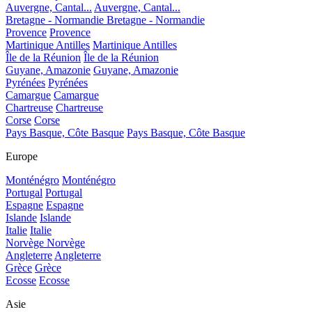
Auvergne, Cantal...
Auvergne, Cantal...
Bretagne - Normandie
Bretagne - Normandie
Provence
Provence
Martinique Antilles
Martinique Antilles
Île de la Réunion
Île de la Réunion
Guyane, Amazonie
Guyane, Amazonie
Pyrénées
Pyrénées
Camargue
Camargue
Chartreuse
Chartreuse
Corse
Corse
Pays Basque, Côte Basque
Pays Basque, Côte Basque
Europe
Monténégro
Monténégro
Portugal
Portugal
Espagne
Espagne
Islande
Islande
Italie
Italie
Norvège
Norvège
Angleterre
Angleterre
Grèce
Grèce
Ecosse
Ecosse
Asie