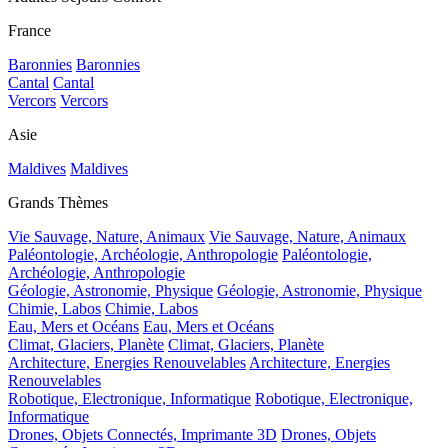
France
Baronnies
Baronnies
Cantal
Cantal
Vercors
Vercors
Asie
Maldives
Maldives
Grands Thèmes
Vie Sauvage, Nature, Animaux
Vie Sauvage, Nature, Animaux
Paléontologie, Archéologie, Anthropologie
Paléontologie,
Archéologie, Anthropologie
Géologie, Astronomie, Physique
Géologie, Astronomie, Physique
Chimie, Labos
Chimie, Labos
Eau, Mers et Océans
Eau, Mers et Océans
Climat, Glaciers, Planète
Climat, Glaciers, Planète
Architecture, Energies Renouvelables
Architecture, Energies
Renouvelables
Robotique, Electronique, Informatique
Robotique, Electronique,
Informatique
Drones, Objets Connectés, Imprimante 3D
Drones, Objets