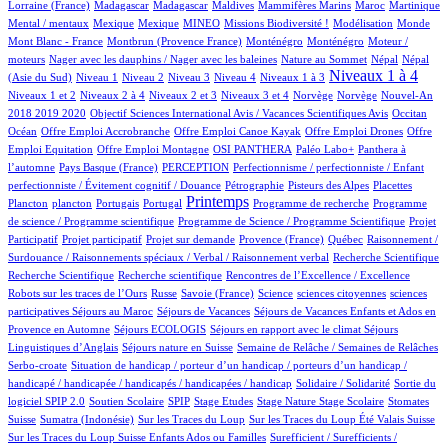
7/618
7/618
1/618
1/618
4/618
17/618
1/618
Lorraine (France)
Madagascar
Madagascar
Maldives
Mammifères Marins
Maroc
Martinique
1/618
1/618
15/618
27/618
1/618
3/618
1/618
Mental / mentaux
Mexique
Mexique
MINEO
Missions Biodiversité !
Modélisation
Monde
6/618
5/618
5/618
1/618
Mont Blanc - France
Montbrun (Provence France)
Monténégro
Monténégro
Moteur /
1/618
2/618
7/618
7/618
moteurs
Nager avec les dauphins / Nager avec les baleines
Nature au Sommet
Népal
Népal
9/618
9/618
7/618
62/618
54/618
280/618
9/618
Niveaux 1 à 4
(Asie du Sud)
Niveau 1
Niveau 2
Niveau 3
Niveau 4
Niveaux 1 à 3
47/618
5/618
119/618
2/618
2/618
16/618
Niveaux 1 et 2
Niveaux 2 à 4
Niveaux 2 et 3
Niveaux 3 et 4
Norvège
Norvège
Nouvel-An
1/618
6/618
80/618
2018 2019 2020
Objectif Sciences International Avis / Vacances Scientifiques Avis
Occitan
1/618
1/618
1/618
1/618
Océan
Offre Emploi Accrobranche
Offre Emploi Canoe Kayak
Offre Emploi Drones
Offre
1/618
51/618
46/618
50/618
Emploi Equitation
Offre Emploi Montagne
OSI PANTHERA
Paléo Labo+
Panthera à
3/618
27/618
1/618
l’automne
Pays Basque (France)
PERCEPTION
Perfectionnisme / perfectionniste / Enfant
1/618
8/618
3/618
1/618
perfectionniste / Évitement cognitif / Douance
Pétrographie
Pisteurs des Alpes
Placettes
1/618
8/618
1/618
281/618
1/618
1/618
Printemps
Plancton
plancton
Portugais
Portugal
Programme de recherche
Programme
2/618
1/618
de science / Programme scientifique
Programme de Science / Programme Scientifique
Projet
1/618
15/618
40/618
3/618
1/618
Participatif
Projet participatif
Projet sur demande
Provence (France)
Québec
Raisonnement /
1/618
1/618
Surdouance / Raisonnements spéciaux / Verbal / Raisonnement verbal
Recherche Scientifique
1/618
1/618
3/618
Recherche Scientifique
Recherche scientifique
Rencontres de l’Excellence / Excellence
47/618
3/618
2/618
1/618
1/618
Robots sur les traces de l’Ours
Russe
Savoie (France)
Science
sciences citoyennes
sciences
1/618
46/618
31/618
participatives
Séjours au Maroc
Séjours de Vacances
Séjours de Vacances Enfants et Ados en
5/618
12/618
79/618
Provence en Automne
Séjours ECOLOGIS
Séjours en rapport avec le climat
Séjours
8/618
46/618
5/618
Linguistiques d’Anglais
Séjours nature en Suisse
Semaine de Relâche / Semaines de Relâches
1/618
Serbo-croate
Situation de handicap / porteur d’un handicap / porteurs d’un handicap /
2/618
3/618
handicapé / handicapée / handicapés / handicapées / handicap
Solidaire / Solidarité
Sortie du
26/618
3/618
1/618
1/618
2/618
1/618
90/618
logiciel SPIP 2.0
Soutien Scolaire
SPIP
Stage Etudes
Stage Nature
Stage Scolaire
Stomates
11/618
2/618
4/618
3/618
Suisse
Sumatra (Indonésie)
Sur les Traces du Loup
Sur les Traces du Loup Été Valais Suisse
1/618
Sur les Traces du Loup Suisse Enfants Ados ou Familles
Surefficient / Surefficients /