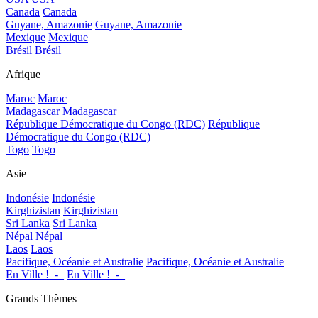
Canada
Canada
Guyane, Amazonie
Guyane, Amazonie
Mexique
Mexique
Brésil
Brésil
Afrique
Maroc
Maroc
Madagascar
Madagascar
République Démocratique du Congo (RDC)
République
Démocratique du Congo (RDC)
Togo
Togo
Asie
Indonésie
Indonésie
Kirghizistan
Kirghizistan
Sri Lanka
Sri Lanka
Népal
Népal
Laos
Laos
Pacifique, Océanie et Australie
Pacifique, Océanie et Australie
En Ville !_-_
En Ville !_-_
Grands Thèmes