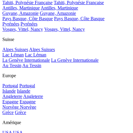
Tahiti, Polynésie Française
Tahiti, Polynésie Française
Antilles, Martinique
Antilles, Martinique
Guyane, Amazonie
Guyane, Amazonie
Pays Basque, Côte Basque
Pays Basque, Côte Basque
Pyrénées
Pyrénées
Vosges, Vittel, Nancy
Vosges, Vittel, Nancy
Suisse
Alpes Suisses
Alpes Suisses
Lac Léman
Lac Léman
La Genève Internationale
La Genève Internationale
Au Tessin
Au Tessin
Europe
Portugal
Portugal
Islande
Islande
Angleterre
Angleterre
Espagne
Espagne
Norvège
Norvège
Grèce
Grèce
Amérique
USA
USA