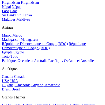
Kirghizistan
Kirghizistan
Népal
Népal
Laos
Laos
Sri Lanka
Sri Lanka
Maldives
Maldives
Afrique
Maroc
Maroc
Madagascar
Madagascar
République Démocratique du Congo (RDC)
République
Démocratique du Congo (RDC)
Egypte
Egypte
Togo
Togo
Pacifique, Océanie et Australie
Pacifique, Océanie et Australie
Amériques
Canada
Canada
USA
USA
Guyane, Amazonie
Guyane, Amazonie
Brésil
Brésil
Grands Thèmes