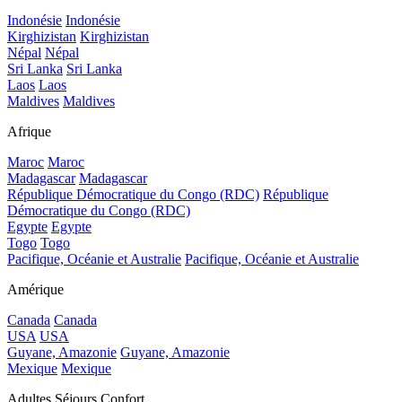
Indonésie
Indonésie
Kirghizistan
Kirghizistan
Népal
Népal
Sri Lanka
Sri Lanka
Laos
Laos
Maldives
Maldives
Afrique
Maroc
Maroc
Madagascar
Madagascar
République Démocratique du Congo (RDC)
République
Démocratique du Congo (RDC)
Egypte
Egypte
Togo
Togo
Pacifique, Océanie et Australie
Pacifique, Océanie et Australie
Amérique
Canada
Canada
USA
USA
Guyane, Amazonie
Guyane, Amazonie
Mexique
Mexique
Adultes Séjours Confort