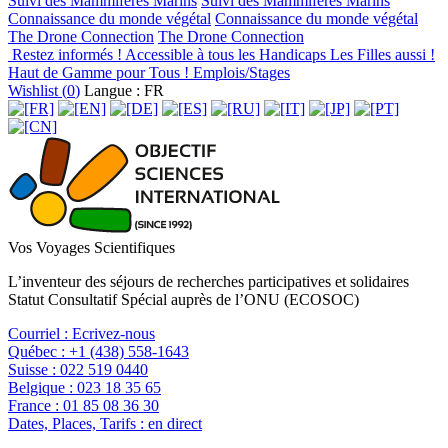
Suivi des Mammifères Marins
Suivi des Mammifères Marins
Connaissance du monde végétal
Connaissance du monde végétal
The Drone Connection
The Drone Connection
Restez informés !
Accessible à tous les Handicaps
Les Filles aussi !
Haut de Gamme pour Tous !
Emplois/Stages
Wishlist (
0
)
Langue : FR
Vos Voyages Scientifiques
L’inventeur des séjours de recherches participatives et solidaires
Statut Consultatif Spécial auprès de l’ONU (ECOSOC)
Courriel :
Ecrivez-nous
Québec :
+1 (438) 558-1643
Suisse :
022 519 0440
Belgique :
023 18 35 65
France :
01 85 08 36 30
Dates, Places, Tarifs :
en direct