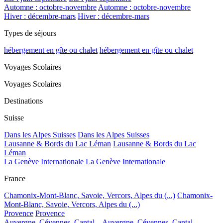
Automne : octobre-novembre
Automne : octobre-novembre
Hiver : décembre-mars
Hiver : décembre-mars
Types de séjours
hébergement en gîte ou chalet
hébergement en gîte ou chalet
Voyages Scolaires
Voyages Scolaires
Destinations
Suisse
Dans les Alpes Suisses
Dans les Alpes Suisses
Lausanne & Bords du Lac Léman
Lausanne & Bords du Lac
Léman
La Genève Internationale
La Genève Internationale
France
Chamonix-Mont-Blanc, Savoie, Vercors, Alpes du (...)
Chamonix-
Mont-Blanc, Savoie, Vercors, Alpes du (...)
Provence
Provence
Auvergne, Cévennes, Cantal...
Auvergne, Cévennes, Cantal...