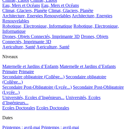
Chimie, Labos
Chimie, Labos
Eau, Mers et Océans
Eau, Mers et Océans
Climat, Glaciers, Planète
Climat, Glaciers, Planète
Architecture, Energies Renouvelables
Architecture, Energies
Renouvelables
Robotique, Electronique, Informatique
Robotique, Electronique,
Informatique
Drones, Objets Connectés, Imprimante 3D
Drones, Objets
Connectés, Imprimante 3D
Agriculture, Santé
Agriculture, Santé
Niveaux
Maternelle et Jardins d’Enfants
Maternelle et Jardins d’Enfants
Primaire
Primaire
Secondaire obligatoire (Collège...)
Secondaire obligatoire
(Collège...)
Secondaire Post-Obligatoire (Lycée...)
Secondaire Post-Obligatoire
(Lycée...)
Universités, Ecoles d’Ingénieurs...
Universités, Ecoles
d’Ingénieurs...
Ecoles Doctorales
Ecoles Doctorales
Dates
Printemps : avril-mai
Printemps : avril-mai