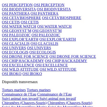
OSI PERCEPTION
OSI PERCEPTION
OSI BIODIVERSITA
OSI BIODIVERSITA
OSI PANTHERA
OSI PANTHERA
OSI CETA’BIOSPHERE
OSI CETA’BIOSPHERE
OSI CETIS
OSI CETIS
OSI WATER WATCH
OSI WATER WATCH
OSI GEOSYST’M
OSI GEOSYST’M
OSI PALEOZOIC
OSI PALEOZOIC
OSI EXPLOR’EARTH
OSI EXPLOR’EARTH
OSI GLACIALIS
OSI GLACIALIS
OSI UNIVERS
OSI UNIVERS
OSI ECOLOGIS
OSI ECOLOGIS
OSI DRONE FOR SCIENCE
OSI DRONE FOR SCIENCE
OSI CHIP HACKADEMY
OSI CHIP HACKADEMY
OSI EXCELLENCE
OSI EXCELLENCE
OSI WILD ATTITUDE
OSI WILD ATTITUDE
OSI IROKO
OSI IROKO
Dispositifs transversaux
Tortues marines
Tortues marines
Connaissance de l’Eau
Connaissance de l’Eau
Suivi animal non invasif
Suivi animal non invasif
Chiroptères (Chauves-Souris)
Chiroptères (Chauves-Souris)