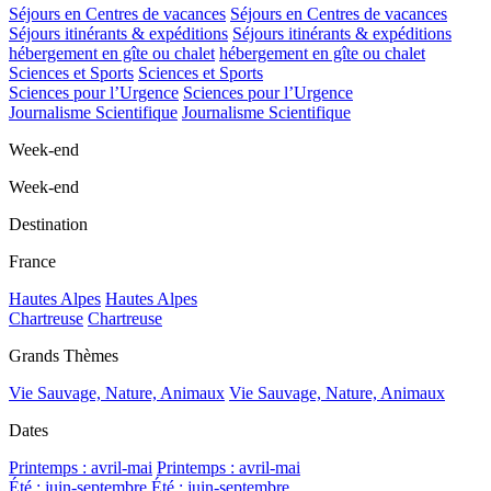
Séjours en Centres de vacances
Séjours en Centres de vacances
Séjours itinérants & expéditions
Séjours itinérants & expéditions
hébergement en gîte ou chalet
hébergement en gîte ou chalet
Sciences et Sports
Sciences et Sports
Sciences pour l’Urgence
Sciences pour l’Urgence
Journalisme Scientifique
Journalisme Scientifique
Week-end
Week-end
Destination
France
Hautes Alpes
Hautes Alpes
Chartreuse
Chartreuse
Grands Thèmes
Vie Sauvage, Nature, Animaux
Vie Sauvage, Nature, Animaux
Dates
Printemps : avril-mai
Printemps : avril-mai
Été : juin-septembre
Été : juin-septembre