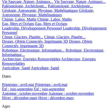
Vie Sauvage, Nature, Animaux...
Vie Sauvage, Nature, Animaux...
Paléontologie, Archéologie...
Paléontologie, Archéologie...
Géologie, Astronomie, Physique, Mathématiques
Géologie,
Astronomie, Physique, Mathématiques
Chimie, Labos, Maths
Chimie, Labos, Maths
Eau, Mers et Océans
Eau, Mers et Océans
Leadership, Développement Personnel
Leadership, Développement
Personnel
Climat, Glaciers, Planète...
Climat, Glaciers, Planète...
Drones, Objets Connectés, Imprimante 3D
Drones, Objets
Connectés, Imprimante 3D
Robotique, Electronique, Informatique...
Robotique, Electronique,
Informatique...
Architecture, Energies Renouvelables
Architecture, Energies
Renouvelables
Agriculture, Santé
Agriculture, Santé
Dates
Printemps : avril-mai
Printemps : avril-mai
Été : juin-septembre
Été : juin-septembre
Automne : octobre-novembre
Automne : octobre-novembre
Hiver : décembre-mars
Hiver : décembre-mars
Ages