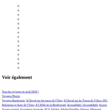
Voir également
41/618
92/618
Tous les voyages en avril 2026 !
74/618
Voyages Photos
4/618
4/618
Voyages Randonnée
A Cheval sur les traces de l’Ours
A Cheval sur les Traces de l’Ours -OU-
2/618
1/618
2/618
1/618
Robotique et Suivi de l’Ours
A l’Affût de la Biodiversité
Accessibilité / Accessibilités
Acores
2/618
46/618
19/618
16/618
3/618
29/618
21/618
Açores routard
Acoustique musicale
ACQ
Adultes
Adultes/Familles
Afrique
Allemand