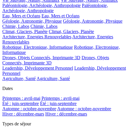
Vie Sauvage, Nature, Animaux
Vie Sauvage, Nature, Animaux
Paléontologie, Archéologie, Anthropologie
Paléontologie,
Archéologie, Anthropologie
Eau, Mers et Océans
Eau, Mers et Océans
Géologie, Astronomie, Physique
Géologie, Astronomie, Physique
Chimie, Labos
Chimie, Labos
Climat, Glaciers, Planète
Climat, Glaciers, Planète
Architecture, Energies Renouvelables
Architecture, Energies
Renouvelables
Robotique, Electronique, Informatique
Robotique, Electronique,
Informatique
Drones, Objets Connectés, Imprimante 3D
Drones, Objets
Connectés, Imprimante 3D
Leadership, Développement Personnel
Leadership, Développement
Personnel
Agriculture, Santé
Agriculture, Santé
Dates
Printemps : avril-mai
Printemps : avril-mai
Été : juin-septembre
Été : juin-septembre
Automne : octobre-novembre
Automne : octobre-novembre
Hiver : décembre-mars
Hiver : décembre-mars
Types de séjour