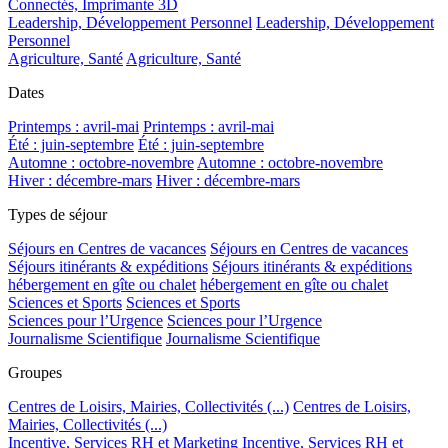
Connectés, Imprimante 3D
Leadership, Développement Personnel
Leadership, Développement
Personnel
Agriculture, Santé
Agriculture, Santé
Dates
Printemps : avril-mai
Printemps : avril-mai
Été : juin-septembre
Été : juin-septembre
Automne : octobre-novembre
Automne : octobre-novembre
Hiver : décembre-mars
Hiver : décembre-mars
Types de séjour
Séjours en Centres de vacances
Séjours en Centres de vacances
Séjours itinérants & expéditions
Séjours itinérants & expéditions
hébergement en gîte ou chalet
hébergement en gîte ou chalet
Sciences et Sports
Sciences et Sports
Sciences pour l’Urgence
Sciences pour l’Urgence
Journalisme Scientifique
Journalisme Scientifique
Groupes
Centres de Loisirs, Mairies, Collectivités (...)
Centres de Loisirs,
Mairies, Collectivités (...)
Incentive, Services RH et Marketing
Incentive, Services RH et