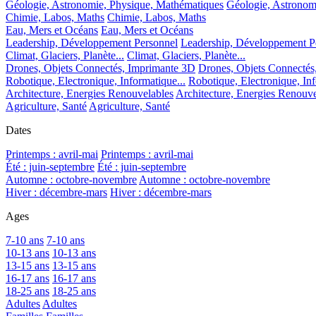
Géologie, Astronomie, Physique, Mathématiques
Géologie, Astronom
Chimie, Labos, Maths
Chimie, Labos, Maths
Eau, Mers et Océans
Eau, Mers et Océans
Leadership, Développement Personnel
Leadership, Développement P
Climat, Glaciers, Planète...
Climat, Glaciers, Planète...
Drones, Objets Connectés, Imprimante 3D
Drones, Objets Connectés
Robotique, Electronique, Informatique...
Robotique, Electronique, Inf
Architecture, Energies Renouvelables
Architecture, Energies Renouve
Agriculture, Santé
Agriculture, Santé
Dates
Printemps : avril-mai
Printemps : avril-mai
Été : juin-septembre
Été : juin-septembre
Automne : octobre-novembre
Automne : octobre-novembre
Hiver : décembre-mars
Hiver : décembre-mars
Ages
7-10 ans
7-10 ans
10-13 ans
10-13 ans
13-15 ans
13-15 ans
16-17 ans
16-17 ans
18-25 ans
18-25 ans
Adultes
Adultes