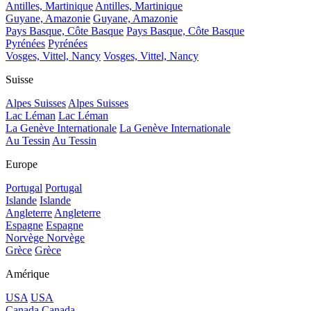
Antilles, Martinique
Antilles, Martinique
Guyane, Amazonie
Guyane, Amazonie
Pays Basque, Côte Basque
Pays Basque, Côte Basque
Pyrénées
Pyrénées
Vosges, Vittel, Nancy
Vosges, Vittel, Nancy
Suisse
Alpes Suisses
Alpes Suisses
Lac Léman
Lac Léman
La Genève Internationale
La Genève Internationale
Au Tessin
Au Tessin
Europe
Portugal
Portugal
Islande
Islande
Angleterre
Angleterre
Espagne
Espagne
Norvège
Norvège
Grèce
Grèce
Amérique
USA
USA
Canada
Canada