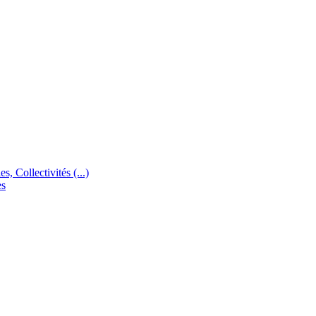
s, Collectivités (...)
es