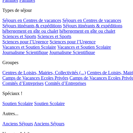
Familles
Familles
Types de séjour
Séjours en Centres de vacances
Séjours en Centres de vacances
Séjours itinérants & expéditions
Séjours itinérants & expéditions
hébergement en gîte ou chalet
hébergement en gîte ou chalet
Sciences et Sports
Sciences et Sports
Sciences pour l’Urgence
Sciences pour l’Urgence
Vacances et Soutien Scolaire
Vacances et Soutien Scolaire
Journalisme Scientifique
Journalisme Scientifique
Groupes
Centres de Loisirs, Mairies, Collectivités (...)
Centres de Loisirs, Mairie
Camps de Vacances Ecoles Privées
Camps de Vacances Ecoles Privé
Comités d’Entreprises
Comités d’Entreprises
Spéciaux !
Soutien Scolaire
Soutien Scolaire
Autres...
Anciens Séjours
Anciens Séjours