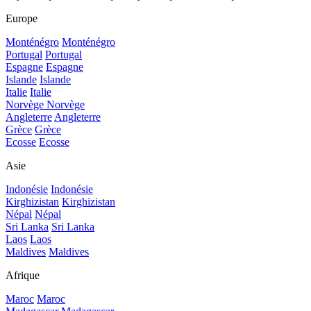
Europe
Monténégro
Monténégro
Portugal
Portugal
Espagne
Espagne
Islande
Islande
Italie
Italie
Norvège
Norvège
Angleterre
Angleterre
Grèce
Grèce
Ecosse
Ecosse
Asie
Indonésie
Indonésie
Kirghizistan
Kirghizistan
Népal
Népal
Sri Lanka
Sri Lanka
Laos
Laos
Maldives
Maldives
Afrique
Maroc
Maroc