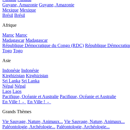
Guyane, Amazonie
Guyane, Amazonie
Mexique
Mexique
Brésil
Brésil
Afrique
Maroc
Maroc
Madagascar
Madagascar
République Démocratique du Congo (RDC)
République Démocrati
Togo
Togo
Asie
Indonésie
Indonésie
Kirghizistan
Kirghizistan
Sri Lanka
Sri Lanka
Népal
Népal
Laos
Laos
Pacifique, Océanie et Australie
Pacifique, Océanie et Australie
En Ville !_-_
En Ville !_-_
Grands Thèmes
Vie Sauvage, Nature, Animaux...
Vie Sauvage, Nature, Animaux...
Paléontologie, Archéologie...
Paléontologie, Archéologie...