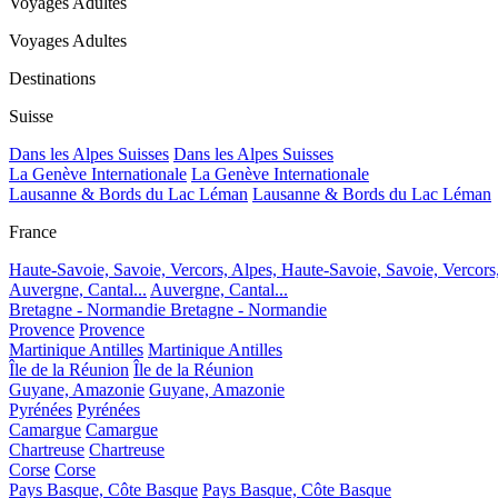
Voyages Adultes
Voyages Adultes
Destinations
Suisse
Dans les Alpes Suisses
Dans les Alpes Suisses
La Genève Internationale
La Genève Internationale
Lausanne & Bords du Lac Léman
Lausanne & Bords du Lac Léman
France
Haute-Savoie, Savoie, Vercors, Alpes,
Haute-Savoie, Savoie, Vercors
Auvergne, Cantal...
Auvergne, Cantal...
Bretagne - Normandie
Bretagne - Normandie
Provence
Provence
Martinique Antilles
Martinique Antilles
Île de la Réunion
Île de la Réunion
Guyane, Amazonie
Guyane, Amazonie
Pyrénées
Pyrénées
Camargue
Camargue
Chartreuse
Chartreuse
Corse
Corse
Pays Basque, Côte Basque
Pays Basque, Côte Basque