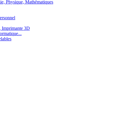
ie, Physique, Mathématiques
ersonnel
, Imprimante 3D
ormatique...
lables