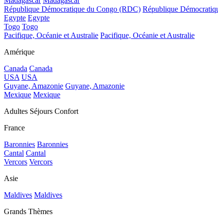
Madagascar
Madagascar
République Démocratique du Congo (RDC)
République Démocrati
Egypte
Egypte
Togo
Togo
Pacifique, Océanie et Australie
Pacifique, Océanie et Australie
Amérique
Canada
Canada
USA
USA
Guyane, Amazonie
Guyane, Amazonie
Mexique
Mexique
Adultes Séjours Confort
France
Baronnies
Baronnies
Cantal
Cantal
Vercors
Vercors
Asie
Maldives
Maldives
Grands Thèmes