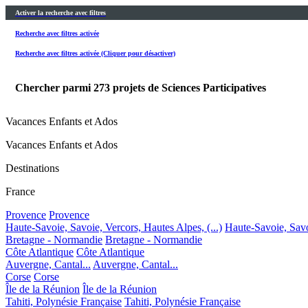
Activer la recherche avec filtres
Recherche avec filtres activée
Recherche avec filtres activée (Cliquer pour désactiver)
Chercher parmi
273
projets de Sciences Participatives
Vacances Enfants et Ados
Vacances Enfants et Ados
Destinations
France
Provence
Provence
Haute-Savoie, Savoie, Vercors, Hautes Alpes, (...)
Haute-Savoie, Savoi
Bretagne - Normandie
Bretagne - Normandie
Côte Atlantique
Côte Atlantique
Auvergne, Cantal...
Auvergne, Cantal...
Corse
Corse
Île de la Réunion
Île de la Réunion
Tahiti, Polynésie Française
Tahiti, Polynésie Française