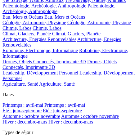
Vie Sauvage, Nature, Animaux
Vie Sauvage, Nature, Animaux
Paléontologie, Archéologie, Anthropologie
Paléontologie,
Archéologie, Anthropologie
Eau, Mers et Océans
Eau, Mers et Océans
Géologie, Astronomie, Physique
Géologie, Astronomie, Physique
Chimie, Labos
Chimie, Labos
Climat, Glaciers, Planète
Climat, Glaciers, Planète
Architecture, Energies Renouvelables
Architecture, Energies
Renouvelables
Robotique, Electronique, Informatique
Robotique, Electronique,
Informatique
Drones, Objets Connectés, Imprimante 3D
Drones, Objets
Connectés, Imprimante 3D
Leadership, Développement Personnel
Leadership, Développement
Personnel
Agriculture, Santé
Agriculture, Santé
Dates
Printemps : avril-mai
Printemps : avril-mai
Été : juin-septembre
Été : juin-septembre
Automne : octobre-novembre
Automne : octobre-novembre
Hiver : décembre-mars
Hiver : décembre-mars
Types de séjour