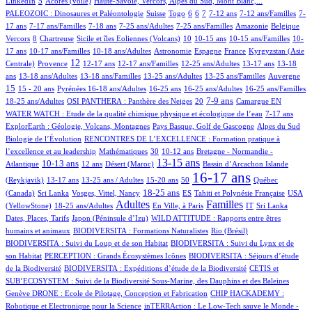
LinkedIn
5
Acores (voile)
Haute-Savoie, Vercors, Alpes du Sud, Mont Blanc,...
2/1012
5/1012
1/1012
67/1012
103/1012
18/1012
110/1012
5/1012
PALEOZOIC : Dinosaures et Paléontologie
Suisse
Togo
6
6
7
7-12 ans
7-12 ans/Familles
7-
25/1012
78/1012
4/1012
9/1012
10/1012
1/1012
1/1012
17 ans
7-17 ans/Familles
7-18 ans
7-25 ans/Adultes
7-25 ans/Familles
Amazonie
Belgique
104/1012
2/1012
18/1012
88/1012
3/1012
3/1012
17/1012
Vercors
8
Chartreuse
Sicile et îles Eoliennes (Volcans)
10
10-15 ans
10-15 ans/Familles
10-
11/1012
7/1012
36/1012
33/1012
6/1012
110/1012
17 ans
10-17 ans/Familles
10-18 ans/Adultes
Astronomie
Espagne
France
Kyrgyzstan (Asie
211/1012
365/1012
15/1012
3/1012
1/1012
82/1012
13/1012
12
Centrale)
Provence
12-17 ans
12-17 ans/Familles
12-25 ans/Adultes
13-17 ans
13-18
75/1012
7/1012
1/1012
16/1012
3/1012
231/1012
ans
13-18 ans/Adultes
13-18 ans/Familles
13-25 ans/Adultes
13-25 ans/Familles
Auvergne
28/1012
46/1012
121/1012
3/1012
4/1012
2/1012
17/1012
15
15 - 20 ans
Pyrénées
16-18 ans/Adultes
16-25 ans
16-25 ans/Adultes
16-25 ans/Familles
109/1012
50/1012
311/1012
4/1012
153/1012
11/1012
7-9 ans
18-25 ans/Adultes
OSI PANTHERA : Panthère des Neiges
20
Camargue
EN
17/1012
52/1012
WATER WATCH : Etude de la qualité chimique physique et écologique de l’eau
7-17 ans
16/1012
12/1012
4/1012
ExplorEarth : Géologie, Volcans, Montagnes
Pays Basque, Golf de Gascogne
Alpes du Sud
86/1012
Biologie de l’Évolution
RENCONTRES DE L’EXCELLENCE : Formation pratique à
2/1012
8/1012
93/1012
104/1012
l’excellence et au leadership
Mathématiques
30
10-12 ans
Bretagne - Normandie -
288/1012
41/1012
5/1012
545/1012
2/1012
16/1012
13-15 ans
10-13 ans
Atlantique
12 ans
Désert (Maroc)
Bassin d’Arcachon
Islande
25/1012
18/1012
9/1012
2/1012
727/1012
27/1012
16-17 ans
(Reykjavik)
13-17 ans
13-25 ans / Adultes
15-20 ans
50
Québec
2/1012
5/1012
327/1012
35/1012
63/1012
14/1012
18-25 ans
(Canada)
Sri Lanka
Vosges, Vittel, Nancy
ES
Tahiti et Polynésie Française
USA
181/1012
460/1012
1/1012
542/1012
7/1012
2/1012
7/1012
Adultes
Familles
(YellowStone)
18-25 ans/Adultes
En Ville, à Paris
IT
Sri Lanka
5/1012
11/1012
Dates, Places, Tarifs
Japon (Péninsule d’Izu)
WILD ATTITUDE : Rapports entre êtres
34/1012
5/1012
11/1012
humains et animaux
BIODIVERSITA : Formations Naturalistes
Rio (Brésil)
18/1012
BIODIVERSITA : Suivi du Loup et de son Habitat
BIODIVERSITA : Suivi du Lynx et de
1/1012
16/1012
son Habitat
PERCEPTION : Grands Écosystèmes Icônes
BIODIVERSITA : Séjours d’étude
10/1012
95/1012
de la Biodiversité
BIODIVERSITA : Expéditions d’étude de la Biodiversité
CETIS et
22/1012
SUB’ECOSYSTEM : Suivi de la Biodiversité Sous-Marine, des Dauphins et des Baleines
12/1012
9/1012
Genève
DRONE : Ecole de Pilotage, Conception et Fabrication
CHIP HACKADEMY :
2/1012
Robotique et Electronique pour la Science
inTERRAction : Le Low-Tech sauve le Monde -