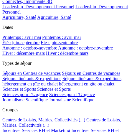
Connectés, Imprimante 3D
Leadership, Développement Personnel
Leadership, Développement
Personnel
Agriculture, Santé
Agriculture, Santé
Dates
Printemps : avril-mai
Printemps : avril-mai
Été : juin-septembre
Été : juin-septembre
Automne : octobre-novembre
Automne : octobre-novembre
Hiver : décembre-mars
Hiver : décembre-mars
Types de séjour
Séjours en Centres de vacances
Séjours en Centres de vacances
Séjours itinérants & expéditions
Séjours itinérants & expéditions
hébergement en gîte ou chalet
hébergement en gîte ou chalet
Sciences et Sports
Sciences et Sports
Sciences pour l’Urgence
Sciences pour l’Urgence
Journalisme Scientifique
Journalisme Scientifique
Groupes
Centres de Loisirs, Mairies, Collectivités (...)
Centres de Loisirs,
Mairies, Collectivités (...)
Incentive, Services RH et Marketing
Incentive, Services RH et