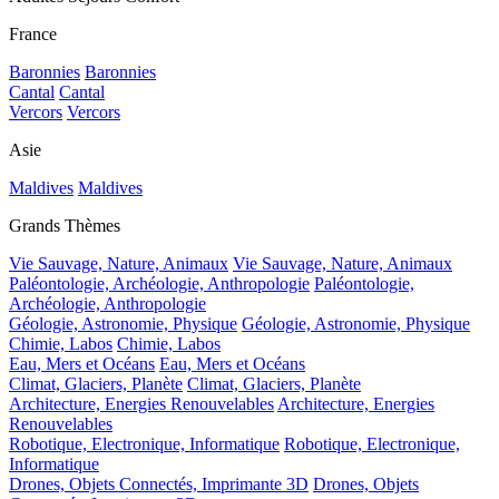
France
Baronnies
Baronnies
Cantal
Cantal
Vercors
Vercors
Asie
Maldives
Maldives
Grands Thèmes
Vie Sauvage, Nature, Animaux
Vie Sauvage, Nature, Animaux
Paléontologie, Archéologie, Anthropologie
Paléontologie,
Archéologie, Anthropologie
Géologie, Astronomie, Physique
Géologie, Astronomie, Physique
Chimie, Labos
Chimie, Labos
Eau, Mers et Océans
Eau, Mers et Océans
Climat, Glaciers, Planète
Climat, Glaciers, Planète
Architecture, Energies Renouvelables
Architecture, Energies
Renouvelables
Robotique, Electronique, Informatique
Robotique, Electronique,
Informatique
Drones, Objets Connectés, Imprimante 3D
Drones, Objets