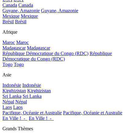
Canada
Canada
Guyane, Amazonie
Guyane, Amazonie
Mexique
Mexique
Brésil
Brésil
Afrique
Maroc
Maroc
Madagascar
Madagascar
République Démocratique du Congo (RDC)
République
Démocratique du Congo (RDC)
Togo
Togo
Asie
Indonésie
Indonésie
Kirghizistan
Kirghizistan
Sri Lanka
Sri Lanka
Népal
Népal
Laos
Laos
Pacifique, Océanie et Australie
Pacifique, Océanie et Australie
En Ville !_-_
En Ville !_-_
Grands Thèmes