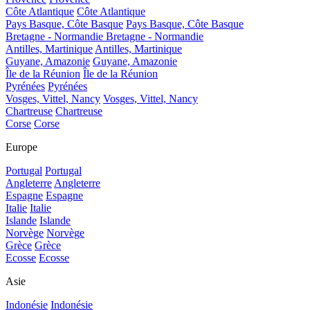
Côte Atlantique
Côte Atlantique
Pays Basque, Côte Basque
Pays Basque, Côte Basque
Bretagne - Normandie
Bretagne - Normandie
Antilles, Martinique
Antilles, Martinique
Guyane, Amazonie
Guyane, Amazonie
Île de la Réunion
Île de la Réunion
Pyrénées
Pyrénées
Vosges, Vittel, Nancy
Vosges, Vittel, Nancy
Chartreuse
Chartreuse
Corse
Corse
Europe
Portugal
Portugal
Angleterre
Angleterre
Espagne
Espagne
Italie
Italie
Islande
Islande
Norvège
Norvège
Grèce
Grèce
Ecosse
Ecosse
Asie
Indonésie
Indonésie