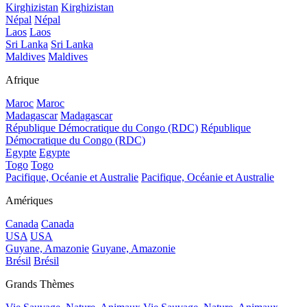
Kirghizistan
Kirghizistan
Népal
Népal
Laos
Laos
Sri Lanka
Sri Lanka
Maldives
Maldives
Afrique
Maroc
Maroc
Madagascar
Madagascar
République Démocratique du Congo (RDC)
République
Démocratique du Congo (RDC)
Egypte
Egypte
Togo
Togo
Pacifique, Océanie et Australie
Pacifique, Océanie et Australie
Amériques
Canada
Canada
USA
USA
Guyane, Amazonie
Guyane, Amazonie
Brésil
Brésil
Grands Thèmes