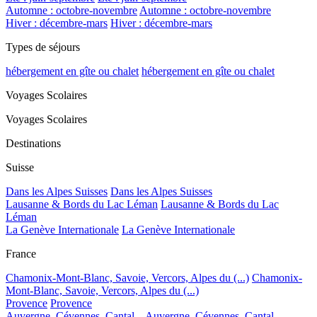
Automne : octobre-novembre
Automne : octobre-novembre
Hiver : décembre-mars
Hiver : décembre-mars
Types de séjours
hébergement en gîte ou chalet
hébergement en gîte ou chalet
Voyages Scolaires
Voyages Scolaires
Destinations
Suisse
Dans les Alpes Suisses
Dans les Alpes Suisses
Lausanne & Bords du Lac Léman
Lausanne & Bords du Lac
Léman
La Genève Internationale
La Genève Internationale
France
Chamonix-Mont-Blanc, Savoie, Vercors, Alpes du (...)
Chamonix-
Mont-Blanc, Savoie, Vercors, Alpes du (...)
Provence
Provence
Auvergne, Cévennes, Cantal...
Auvergne, Cévennes, Cantal...