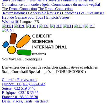
Suivi des Mammifères Marins
Suivi des Mammifères Marins
Connaissance du monde végétal
Connaissance du monde végétal
The Drone Connection
The Drone Connection
Restez informés !
Accessible à tous les Handicaps
Les Filles aussi !
Haut de Gamme pour Tous !
Emplois/Stages
Wishlist (
0
)
Langue : FR
Vos Voyages Scientifiques
L’inventeur des séjours de recherches participatives et solidaires
Statut Consultatif Spécial auprès de l’ONU (ECOSOC)
Courriel :
Ecrivez-nous
Québec :
+1 (438) 558-1643
Suisse :
022 519 0440
Belgique :
023 18 35 65
France :
01 85 08 36 30
Dates, Places, Tarifs :
en direct