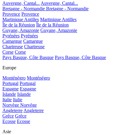
Auvergne, Cantal...
Auvergne, Cantal...
Bretagne - Normandie
Bretagne - Normandie
Provence
Provence
Martinique Antilles
Martinique Antilles
Île de la Réunion
Île de la Réunion
Guyane, Amazonie
Guyane, Amazonie
Pyrénées
Pyrénées
Camargue
Camargue
Chartreuse
Chartreuse
Corse
Corse
Pays Basque, Côte Basque
Pays Basque, Côte Basque
Europe
Monténégro
Monténégro
Portugal
Portugal
Espagne
Espagne
Islande
Islande
Italie
Italie
Norvège
Norvège
Angleterre
Angleterre
Grèce
Grèce
Ecosse
Ecosse
Asie