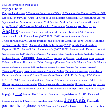
224/1012
Tous les voyages en avril 2026 !
168/1012
Voyages Photos
4/1012
5/1012
Voyages Randonnée
A Cheval sur les traces de l’Ours
A Cheval sur les Traces de l’Ours -OU-
6/1012
2/1012
6/1012
1/1012
Robotique et Suivi de l’Ours
A l’Affût de la Biodiversité
Accessibilité / Accessibilités
Acores
2/1012
100/1012
33/1012
16/1012
3/1012
77/1012
22/1012
Açores routard
Acoustique musicale
ACQ
Adultes
Adultes/Familles
Afrique
Allemand
14/1012
11/1012
305/1012
785/1012
Ancien projet
Alpes (France)
AMA / Année Mondiale de l’Astronomie
Amazonie
Anglais
60/1012
6/1012
13/1012
Angleterre
Année internationale de la Désertification (2006)
Année
5/1012
internationale de la Planète Terre (2007-2008-2009)
Année internationale de
1/1012
14/1012
l’Héliophysique (2007)
Année internationale des Récifs Coralliens (2008)
Année Mondiale
3/1012
18/1012
de l’Astronomie (2009)
Année Mondiale de la Chimie (2011)
Année Mondiale de la
5/1012
6/1012
2/1012
71/1012
Physique (2005)
Année Polaire Internationale (2007-2008)
Architectes du Futur
Assertivité
26/1012
16/1012
2/1012
1/1012
2/1012
Astronomie été 2024
Au Fil de l’Arbre
Au Fil de l’Eau
Auditif / auditifs
Australie
Autisme /
477/1012
4/1012
6/1012
1/1012
2/1012
Automne
Autiste / Autistes
Automne 2016
Auvergne (France)
Baleines Açores
Baleines
2/1012
95/1012
2/1012
14/1012
116/1012
Tadoussac
Basque
Biodiversita
Brésil
Bretagne (France)
Camps de Séjour / Camp de Séjour /
4/1012
19/1012
4/1012
2/1012
1/1012
Camps de Séjours
Camps FBI Printemps
Camps Sciences
Canada
Cévennes (France)
1/1012
4/1012
3/1012
Cévennes (France)
Colonie de vacances / Valais / Suisse
Colonies de vacances
Colonies de
1/1012
1/1012
1/1012
3/1012
Vacances et Coronavirus
Colonies Futées
Colos Ecolos / Colo Ecolo
Congo RDC
Congo
1/1012
17/1012
1/1012
2/1012
1/1012
RDC - OUEST
Corse
Côte Atlantique
Dauphin / Baleine
Déficient / déficience / déficients
1/1012
1/1012
21/1012
Développement de la recherche
Développement de la Recherche
Drôme provençale
Drones
1/1012
1/1012
1/1012
20/1012
2/1012
20/1012
13/1012
260/1012
Connection !
Ecosse
Ecosse
Egypte
En cours de création
Ennui profond
Espagne
Espagne
769/1012
14/1012
194/1012
281/1012
3/1012
Eté
Espagnol
Expéditions DROPS
Europe
Expédition de l’automne
Falaises de
3/1012
100/1012
1012/1012
541/1012
Français
Français
Fossiles du Sud de l’Angleterre
Familles
Félin / Félidés
pour non francophone
309/1012
45/1012
1/1012
1/1012
1/1012
1/1012
3/1012
France
Géologie
Géosyst’m
Grêce
Grêce
Guyane
Habitats