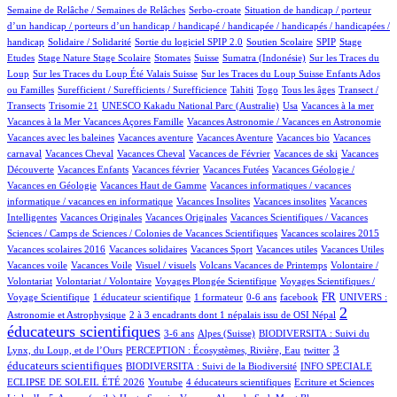
15/1012
2/1012
Semaine de Relâche / Semaines de Relâches
Serbo-croate
Situation de handicap / porteur
d’un handicap / porteurs d’un handicap / handicapé / handicapée / handicapés / handicapées /
2/1012
4/1012
72/1012
4/1012
1/1012
handicap
Solidaire / Solidarité
Sortie du logiciel SPIP 2.0
Soutien Scolaire
SPIP
Stage
1/1012
17/1012
1/1012
199/1012
5/1012
2/1012
Etudes
Stage Nature
Stage Scolaire
Stomates
Suisse
Sumatra (Indonésie)
Sur les Traces du
11/1012
8/1012
Loup
Sur les Traces du Loup Été Valais Suisse
Sur les Traces du Loup Suisse Enfants Ados
2/1012
57/1012
8/1012
11/1012
100/1012
ou Familles
Surefficient / Surefficients / Surefficience
Tahiti
Togo
Tous les âges
Transect /
2/1012
1/1012
17/1012
1/1012
1/1012
Transects
Trisomie 21
UNESCO Kakadu National Parc (Australie)
Usa
Vacances à la mer
1/1012
70/1012
1/1012
Vacances à la Mer
Vacances Açores Famille
Vacances Astronomie / Vacances en Astronomie
1/1012
17/1012
1/1012
1/1012
Vacances avec les baleines
Vacances aventure
Vacances Aventure
Vacances bio
Vacances
107/1012
1/1012
21/1012
1/1012
1/1012
carnaval
Vacances Cheval
Vacances Cheval
Vacances de Février
Vacances de ski
Vacances
69/1012
1/1012
2/1012
25/1012
Découverte
Vacances Enfants
Vacances février
Vacances Futées
Vacances Géologie /
1/1012
1/1012
Vacances en Géologie
Vacances Haut de Gamme
Vacances informatiques / vacances
1/1012
1/1012
1/1012
informatique / vacances en informatique
Vacances Insolites
Vacances insolites
Vacances
2/1012
1/1012
18/1012
Intelligentes
Vacances Originales
Vacances Originales
Vacances Scientifiques / Vacances
1/1012
1/1012
Sciences / Camps de Sciences / Colonies de Vacances Scientifiques
Vacances scolaires 2015
1/1012
1/1012
1/1012
1/1012
1/1012
Vacances scolaires 2016
Vacances solidaires
Vacances Sport
Vacances utiles
Vacances Utiles
1/1012
2/1012
18/1012
1/1012
Vacances voile
Vacances Voile
Visuel / visuels
Volcans Vacances de Printemps
Volontaire /
1/1012
82/1012
17/1012
Volontariat
Volontariat / Volontaire
Voyages Plongée Scientifique
Voyages Scientifiques /
133/1012
8/1012
2/1012
14/1012
313/1012
77/1012
FR
Voyage Scientifique
1 éducateur scientifique
1 formateur
0-6 ans
facebook
UNIVERS :
8/1012
575/1012
2
Astronomie et Astrophysique
2 à 3 encadrants dont 1 népalais issu de OSI Népal
éducateurs scientifiques
12/1012
165/1012
50/1012
3-6 ans
Alpes (Suisse)
BIODIVERSITA : Suivi du
17/1012
1/1012
301/1012
3
Lynx, du Loup, et de l’Ours
PERCEPTION : Écosystèmes, Rivière, Eau
twitter
67/1012
33/1012
éducateurs scientifiques
BIODIVERSITA : Suivi de la Biodiversité
INFO SPECIALE
1/1012
39/1012
2/1012
1/1012
ECLIPSE DE SOLEIL ÉTÉ 2026
Youtube
4 éducateurs scientifiques
Ecriture et Sciences
20/1012
7/1012
10/1012
102/1012