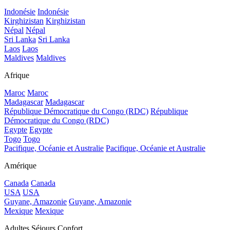
Indonésie
Indonésie
Kirghizistan
Kirghizistan
Népal
Népal
Sri Lanka
Sri Lanka
Laos
Laos
Maldives
Maldives
Afrique
Maroc
Maroc
Madagascar
Madagascar
République Démocratique du Congo (RDC)
République
Démocratique du Congo (RDC)
Egypte
Egypte
Togo
Togo
Pacifique, Océanie et Australie
Pacifique, Océanie et Australie
Amérique
Canada
Canada
USA
USA
Guyane, Amazonie
Guyane, Amazonie
Mexique
Mexique
Adultes Séjours Confort