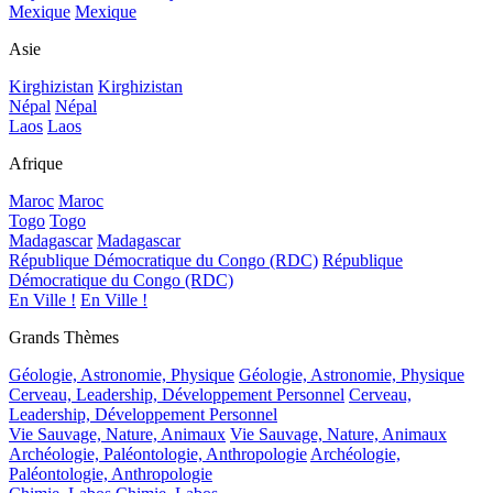
Mexique
Mexique
Asie
Kirghizistan
Kirghizistan
Népal
Népal
Laos
Laos
Afrique
Maroc
Maroc
Togo
Togo
Madagascar
Madagascar
République Démocratique du Congo (RDC)
République
Démocratique du Congo (RDC)
En Ville !
En Ville !
Grands Thèmes
Géologie, Astronomie, Physique
Géologie, Astronomie, Physique
Cerveau, Leadership, Développement Personnel
Cerveau,
Leadership, Développement Personnel
Vie Sauvage, Nature, Animaux
Vie Sauvage, Nature, Animaux
Archéologie, Paléontologie, Anthropologie
Archéologie,
Paléontologie, Anthropologie