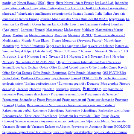
2/1012
2/1012
175/1012
28/1012
10/1012
1/1012
2/1012
nordiques
Hawaï
Hawaï (USA)
Hiver
Hiver Nouvel-An et Février
Ice Land Lab
Indonésie
Intégration scolaire / intégration / intégrative / inclusion / inclusif / inclusive / ségrégation /
2/1012
12/1012
10/1012
16/1012
84/1012
5/1012
2/1012
ségrégatif / ségrégative
intelligence exceptionnelle
Islande
Islande
Italie
Italien
Japonais
5/1012
102/1012
7/1012
Jeunesse en Action Europe
Journée Mondiale des Zones Humides RAMSAR
Kyrgyzstan
La
5/1012
1/1012
1/1012
1/1012
4/1012
57/1012
Réunion
La Réunion Océan Indien
La Rochelle
Laos
Laos
Lausanne (Suisse)
Londres
1/1012
5/1012
5/1012
1/1012
1/1012
9/1012
(Angleterre)
Lorraine (France)
Madagascar
Madagascar
Maldives
Mammifères Marins
8/1012
2/1012
1/1012
1/1012
42/1012
49/1012
2/1012
Maroc
Martinique
Mental / mentaux
Mexique
Mexique
MINEO
Missions Biodiversité !
5/1012
1/1012
9/1012
15/1012
15/1012
Modélisation
Monde
Mont Blanc - France
Montbrun (Provence France)
Monténégro
2/1012
1/1012
3/1012
Monténégro
Moteur / moteurs
Nager avec les dauphins / Nager avec les baleines
Nature au
17/1012
17/1012
16/1012
10/1012
15/1012
119/1012
144/1012
419/1012
Sommet
Népal
Népal (Asie du Sud)
Niveau 1
Niveau 2
Niveau 3
Niveau 4
Niveaux 1 à 3
17/1012
63/1012
15/1012
179/1012
3/1012
3/1012
Niveaux 1 à 4
Niveaux 1 et 2
Niveaux 2 à 4
Niveaux 2 et 3
Niveaux 3 et 4
Norvège
18/1012
1/1012
Norvège
Nouvel-An 2018 2019 2020
Objectif Sciences International Avis / Vacances
10/1012
196/1012
1/1012
1/1012
1/1012
Scientifiques Avis
Occitan
Océan
Offre Emploi Accrobranche
Offre Emploi Canoe Kayak
1/1012
1/1012
109/1012
102/1012
Offre Emploi Drones
Offre Emploi Equitation
Offre Emploi Montagne
OSI PANTHERA
108/1012
5/1012
58/1012
2/1012
Paléo Labo+
Panthera à l’automne
Pays Basque (France)
PERCEPTION
Perfectionnisme /
16/1012
6/1012
perfectionniste / Enfant perfectionniste / Évitement cognitif / Douance
Pétrographie
Pisteurs
3/1012
1/1012
1/1012
11/1012
2/1012
471/1012
1/1012
Printemps
des Alpes
Placettes
Plancton
plancton
Portugais
Portugal
Programme de
1/1012
2/1012
recherche
Programme de science / Programme scientifique
Programme de Science /
1/1012
1/1012
15/1012
87/1012
Programme Scientifique
Projet Participatif
Projet participatif
Projet sur demande
Provence
5/1012
2/1012
(France)
Québec
Raisonnement / Surdouance / Raisonnements spéciaux / Verbal /
1/1012
2/1012
1/1012
2/1012
Raisonnement verbal
Recherche Scientifique
Recherche Scientifique
Recherche scientifique
6/1012
102/1012
4/1012
Rencontres de l’Excellence / Excellence
Robots sur les traces de l’Ours
Russe
Savoie
18/1012
1/1012
1/1012
1/1012
100/1012
(France)
Science
sciences citoyennes
sciences participatives
Séjours au Maroc
Séjours de
76/1012
9/1012
16/1012
Vacances
Séjours de Vacances Enfants et Ados en Provence en Automne
Séjours ECOLOGIS
71/1012
12/1012
100/1012
Séjours en rapport avec le climat
Séjours Linguistiques d’Anglais
Séjours nature en Suisse