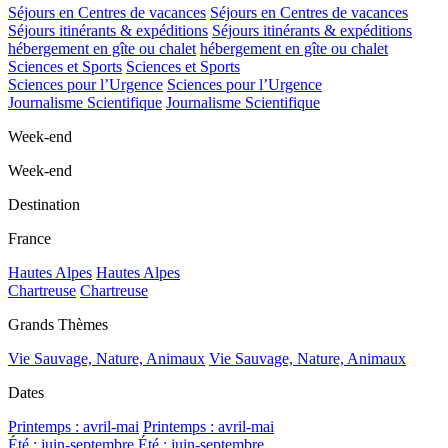
Séjours en Centres de vacances
Séjours en Centres de vacances
Séjours itinérants & expéditions
Séjours itinérants & expéditions
hébergement en gîte ou chalet
hébergement en gîte ou chalet
Sciences et Sports
Sciences et Sports
Sciences pour l’Urgence
Sciences pour l’Urgence
Journalisme Scientifique
Journalisme Scientifique
Week-end
Week-end
Destination
France
Hautes Alpes
Hautes Alpes
Chartreuse
Chartreuse
Grands Thèmes
Vie Sauvage, Nature, Animaux
Vie Sauvage, Nature, Animaux
Dates
Printemps : avril-mai
Printemps : avril-mai
Été : juin-septembre
Été : juin-septembre