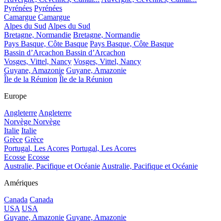
Pyrénées
Pyrénées
Camargue
Camargue
Alpes du Sud
Alpes du Sud
Bretagne, Normandie
Bretagne, Normandie
Pays Basque, Côte Basque
Pays Basque, Côte Basque
Bassin d’Arcachon
Bassin d’Arcachon
Vosges, Vittel, Nancy
Vosges, Vittel, Nancy
Guyane, Amazonie
Guyane, Amazonie
Île de la Réunion
Île de la Réunion
Europe
Angleterre
Angleterre
Norvège
Norvège
Italie
Italie
Grèce
Grèce
Portugal, Les Acores
Portugal, Les Acores
Ecosse
Ecosse
Australie, Pacifique et Océanie
Australie, Pacifique et Océanie
Amériques
Canada
Canada
USA
USA
Guyane, Amazonie
Guyane, Amazonie