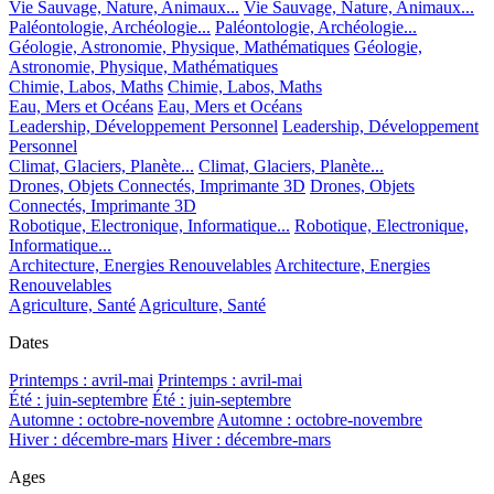
Vie Sauvage, Nature, Animaux...
Vie Sauvage, Nature, Animaux...
Paléontologie, Archéologie...
Paléontologie, Archéologie...
Géologie, Astronomie, Physique, Mathématiques
Géologie,
Astronomie, Physique, Mathématiques
Chimie, Labos, Maths
Chimie, Labos, Maths
Eau, Mers et Océans
Eau, Mers et Océans
Leadership, Développement Personnel
Leadership, Développement
Personnel
Climat, Glaciers, Planète...
Climat, Glaciers, Planète...
Drones, Objets Connectés, Imprimante 3D
Drones, Objets
Connectés, Imprimante 3D
Robotique, Electronique, Informatique...
Robotique, Electronique,
Informatique...
Architecture, Energies Renouvelables
Architecture, Energies
Renouvelables
Agriculture, Santé
Agriculture, Santé
Dates
Printemps : avril-mai
Printemps : avril-mai
Été : juin-septembre
Été : juin-septembre
Automne : octobre-novembre
Automne : octobre-novembre
Hiver : décembre-mars
Hiver : décembre-mars
Ages