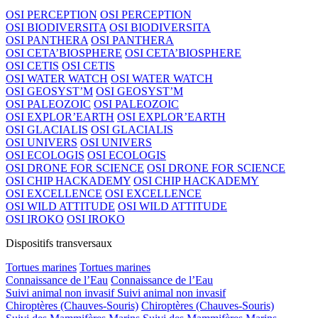
OSI PERCEPTION
OSI PERCEPTION
OSI BIODIVERSITA
OSI BIODIVERSITA
OSI PANTHERA
OSI PANTHERA
OSI CETA’BIOSPHERE
OSI CETA’BIOSPHERE
OSI CETIS
OSI CETIS
OSI WATER WATCH
OSI WATER WATCH
OSI GEOSYST’M
OSI GEOSYST’M
OSI PALEOZOIC
OSI PALEOZOIC
OSI EXPLOR’EARTH
OSI EXPLOR’EARTH
OSI GLACIALIS
OSI GLACIALIS
OSI UNIVERS
OSI UNIVERS
OSI ECOLOGIS
OSI ECOLOGIS
OSI DRONE FOR SCIENCE
OSI DRONE FOR SCIENCE
OSI CHIP HACKADEMY
OSI CHIP HACKADEMY
OSI EXCELLENCE
OSI EXCELLENCE
OSI WILD ATTITUDE
OSI WILD ATTITUDE
OSI IROKO
OSI IROKO
Dispositifs transversaux
Tortues marines
Tortues marines
Connaissance de l’Eau
Connaissance de l’Eau
Suivi animal non invasif
Suivi animal non invasif
Chiroptères (Chauves-Souris)
Chiroptères (Chauves-Souris)