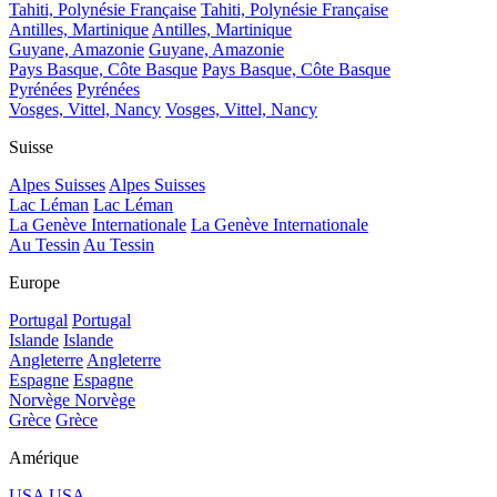
Tahiti, Polynésie Française
Tahiti, Polynésie Française
Antilles, Martinique
Antilles, Martinique
Guyane, Amazonie
Guyane, Amazonie
Pays Basque, Côte Basque
Pays Basque, Côte Basque
Pyrénées
Pyrénées
Vosges, Vittel, Nancy
Vosges, Vittel, Nancy
Suisse
Alpes Suisses
Alpes Suisses
Lac Léman
Lac Léman
La Genève Internationale
La Genève Internationale
Au Tessin
Au Tessin
Europe
Portugal
Portugal
Islande
Islande
Angleterre
Angleterre
Espagne
Espagne
Norvège
Norvège
Grèce
Grèce
Amérique
USA
USA