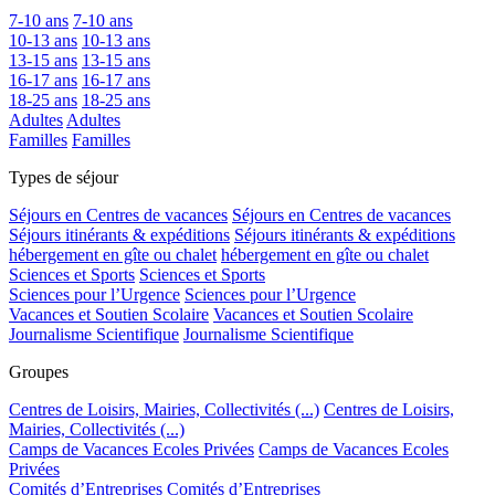
7-10 ans
7-10 ans
10-13 ans
10-13 ans
13-15 ans
13-15 ans
16-17 ans
16-17 ans
18-25 ans
18-25 ans
Adultes
Adultes
Familles
Familles
Types de séjour
Séjours en Centres de vacances
Séjours en Centres de vacances
Séjours itinérants & expéditions
Séjours itinérants & expéditions
hébergement en gîte ou chalet
hébergement en gîte ou chalet
Sciences et Sports
Sciences et Sports
Sciences pour l’Urgence
Sciences pour l’Urgence
Vacances et Soutien Scolaire
Vacances et Soutien Scolaire
Journalisme Scientifique
Journalisme Scientifique
Groupes
Centres de Loisirs, Mairies, Collectivités (...)
Centres de Loisirs,
Mairies, Collectivités (...)
Camps de Vacances Ecoles Privées
Camps de Vacances Ecoles
Privées
Comités d’Entreprises
Comités d’Entreprises