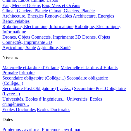
Chimie, Labos
Chimie, Labos
Eau, Mers et Océans
Eau, Mers et Océans
Climat, Glaciers, Planète
Climat, Glaciers, Planète
Architecture, Energies Renouvelables
Architecture, Energies
Renouvelables
Robotique, Electronique, Informatique
Robotique, Electronique,
Informatique
Drones, Objets Connectés, Imprimante 3D
Drones, Objets
Connectés, Imprimante 3D
Agriculture, Santé
Agriculture, Santé
Niveaux
Maternelle et Jardins d’Enfants
Maternelle et Jardins d’Enfants
Primaire
Primaire
Secondaire obligatoire (Collège...)
Secondaire obligatoire
(Collège...)
Secondaire Post-Obligatoire (Lycée...)
Secondaire Post-Obligatoire
(Lycée...)
Universités, Ecoles d’Ingénieurs...
Universités, Ecoles
d’Ingénieurs...
Ecoles Doctorales
Ecoles Doctorales
Dates
Printemps : avril-mai
Printemps : avril-mai