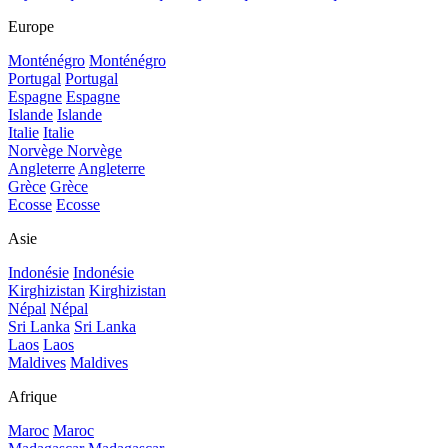
Europe
Monténégro
Monténégro
Portugal
Portugal
Espagne
Espagne
Islande
Islande
Italie
Italie
Norvège
Norvège
Angleterre
Angleterre
Grèce
Grèce
Ecosse
Ecosse
Asie
Indonésie
Indonésie
Kirghizistan
Kirghizistan
Népal
Népal
Sri Lanka
Sri Lanka
Laos
Laos
Maldives
Maldives
Afrique
Maroc
Maroc