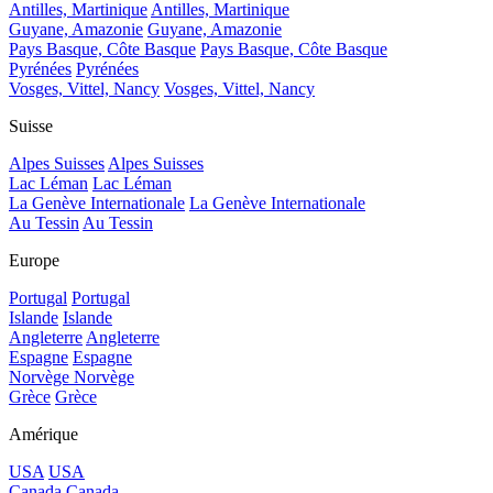
Antilles, Martinique
Antilles, Martinique
Guyane, Amazonie
Guyane, Amazonie
Pays Basque, Côte Basque
Pays Basque, Côte Basque
Pyrénées
Pyrénées
Vosges, Vittel, Nancy
Vosges, Vittel, Nancy
Suisse
Alpes Suisses
Alpes Suisses
Lac Léman
Lac Léman
La Genève Internationale
La Genève Internationale
Au Tessin
Au Tessin
Europe
Portugal
Portugal
Islande
Islande
Angleterre
Angleterre
Espagne
Espagne
Norvège
Norvège
Grèce
Grèce
Amérique
USA
USA
Canada
Canada