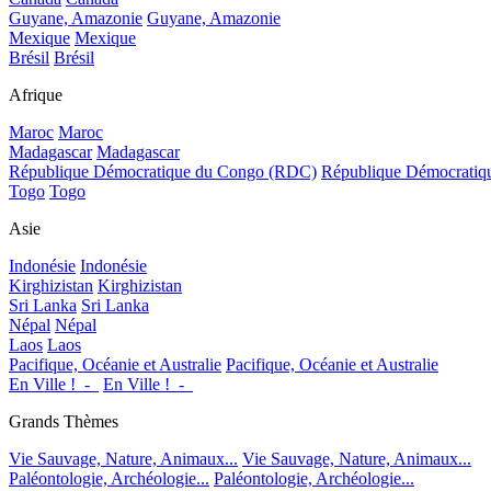
Guyane, Amazonie
Guyane, Amazonie
Mexique
Mexique
Brésil
Brésil
Afrique
Maroc
Maroc
Madagascar
Madagascar
République Démocratique du Congo (RDC)
République Démocrati
Togo
Togo
Asie
Indonésie
Indonésie
Kirghizistan
Kirghizistan
Sri Lanka
Sri Lanka
Népal
Népal
Laos
Laos
Pacifique, Océanie et Australie
Pacifique, Océanie et Australie
En Ville !_-_
En Ville !_-_
Grands Thèmes
Vie Sauvage, Nature, Animaux...
Vie Sauvage, Nature, Animaux...
Paléontologie, Archéologie...
Paléontologie, Archéologie...