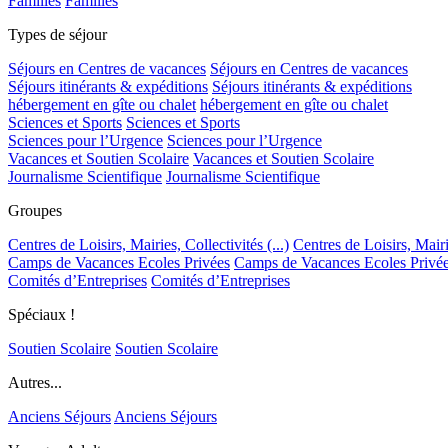
Familles
Familles
Types de séjour
Séjours en Centres de vacances
Séjours en Centres de vacances
Séjours itinérants & expéditions
Séjours itinérants & expéditions
hébergement en gîte ou chalet
hébergement en gîte ou chalet
Sciences et Sports
Sciences et Sports
Sciences pour l’Urgence
Sciences pour l’Urgence
Vacances et Soutien Scolaire
Vacances et Soutien Scolaire
Journalisme Scientifique
Journalisme Scientifique
Groupes
Centres de Loisirs, Mairies, Collectivités (...)
Centres de Loisirs, Mairie
Camps de Vacances Ecoles Privées
Camps de Vacances Ecoles Privé
Comités d’Entreprises
Comités d’Entreprises
Spéciaux !
Soutien Scolaire
Soutien Scolaire
Autres...
Anciens Séjours
Anciens Séjours