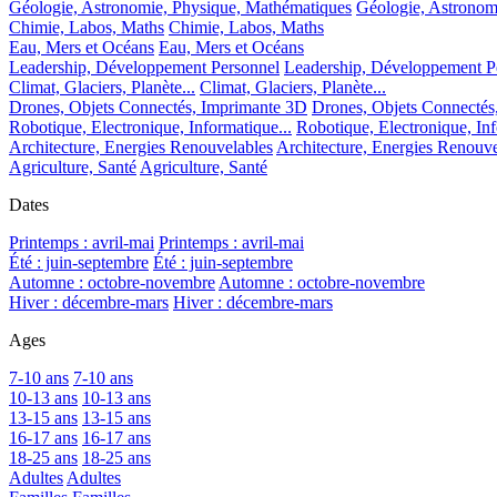
Géologie, Astronomie, Physique, Mathématiques
Géologie, Astronom
Chimie, Labos, Maths
Chimie, Labos, Maths
Eau, Mers et Océans
Eau, Mers et Océans
Leadership, Développement Personnel
Leadership, Développement P
Climat, Glaciers, Planète...
Climat, Glaciers, Planète...
Drones, Objets Connectés, Imprimante 3D
Drones, Objets Connectés
Robotique, Electronique, Informatique...
Robotique, Electronique, Inf
Architecture, Energies Renouvelables
Architecture, Energies Renouve
Agriculture, Santé
Agriculture, Santé
Dates
Printemps : avril-mai
Printemps : avril-mai
Été : juin-septembre
Été : juin-septembre
Automne : octobre-novembre
Automne : octobre-novembre
Hiver : décembre-mars
Hiver : décembre-mars
Ages
7-10 ans
7-10 ans
10-13 ans
10-13 ans
13-15 ans
13-15 ans
16-17 ans
16-17 ans
18-25 ans
18-25 ans
Adultes
Adultes