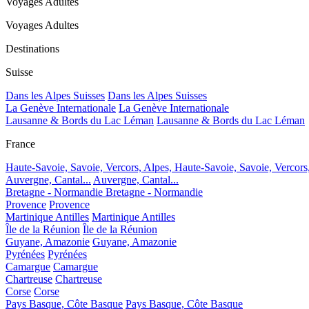
Voyages Adultes
Voyages Adultes
Destinations
Suisse
Dans les Alpes Suisses
Dans les Alpes Suisses
La Genève Internationale
La Genève Internationale
Lausanne & Bords du Lac Léman
Lausanne & Bords du Lac Léman
France
Haute-Savoie, Savoie, Vercors, Alpes,
Haute-Savoie, Savoie, Vercors
Auvergne, Cantal...
Auvergne, Cantal...
Bretagne - Normandie
Bretagne - Normandie
Provence
Provence
Martinique Antilles
Martinique Antilles
Île de la Réunion
Île de la Réunion
Guyane, Amazonie
Guyane, Amazonie
Pyrénées
Pyrénées
Camargue
Camargue
Chartreuse
Chartreuse
Corse
Corse
Pays Basque, Côte Basque
Pays Basque, Côte Basque