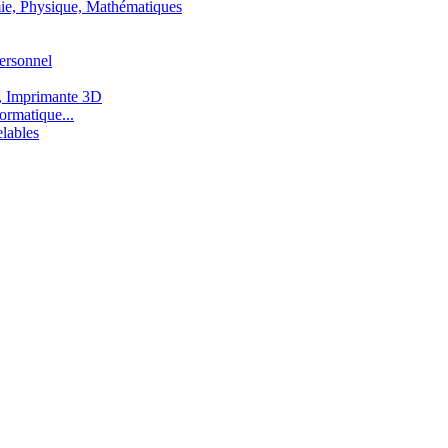
ie, Physique, Mathématiques
ersonnel
, Imprimante 3D
ormatique...
lables