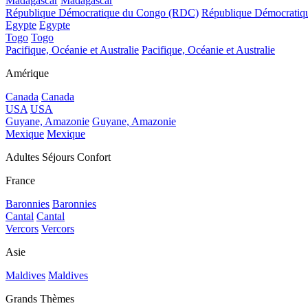
Madagascar
Madagascar
République Démocratique du Congo (RDC)
République Démocrati
Egypte
Egypte
Togo
Togo
Pacifique, Océanie et Australie
Pacifique, Océanie et Australie
Amérique
Canada
Canada
USA
USA
Guyane, Amazonie
Guyane, Amazonie
Mexique
Mexique
Adultes Séjours Confort
France
Baronnies
Baronnies
Cantal
Cantal
Vercors
Vercors
Asie
Maldives
Maldives
Grands Thèmes