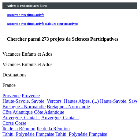
Activer la recherche avec filtres
Recherche avec filtres activée
Recherche avec filtres activée (Cliquer pour désactiver)
Chercher parmi
273
projets de Sciences Participatives
Vacances Enfants et Ados
Vacances Enfants et Ados
Destinations
France
Provence
Provence
Haute-Savoie, Savoie, Vercors, Hautes Alpes, (...)
Haute-Savoie, Savoi
Bretagne - Normandie
Bretagne - Normandie
Côte Atlantique
Côte Atlantique
Auvergne, Cantal...
Auvergne, Cantal...
Corse
Corse
Île de la Réunion
Île de la Réunion
Tahiti, Polynésie Française
Tahiti, Polynésie Française