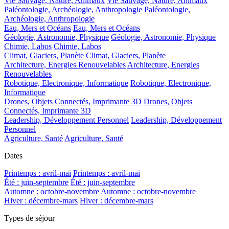
Vie Sauvage, Nature, Animaux
Vie Sauvage, Nature, Animaux
Paléontologie, Archéologie, Anthropologie
Paléontologie,
Archéologie, Anthropologie
Eau, Mers et Océans
Eau, Mers et Océans
Géologie, Astronomie, Physique
Géologie, Astronomie, Physique
Chimie, Labos
Chimie, Labos
Climat, Glaciers, Planète
Climat, Glaciers, Planète
Architecture, Energies Renouvelables
Architecture, Energies
Renouvelables
Robotique, Electronique, Informatique
Robotique, Electronique,
Informatique
Drones, Objets Connectés, Imprimante 3D
Drones, Objets
Connectés, Imprimante 3D
Leadership, Développement Personnel
Leadership, Développement
Personnel
Agriculture, Santé
Agriculture, Santé
Dates
Printemps : avril-mai
Printemps : avril-mai
Été : juin-septembre
Été : juin-septembre
Automne : octobre-novembre
Automne : octobre-novembre
Hiver : décembre-mars
Hiver : décembre-mars
Types de séjour