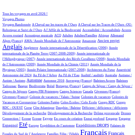
84/891
151/891
Tous les voyages en avril 2026 !
127/891
Voyages Photos
5/891
4/891
Voyages Randonnée
A Cheval sur les traces de l’Ours
A Cheval sur les Traces de l’Ours -OU-
2/891
2/891
6/891
1/891
Robotique et Suivi de l’Ours
A l’Affût de la Biodiversité
Accessibilité / Accessibilités
Acores
3/891
68/891
32/891
15/891
2/891
57/891
27/891
Açores routard
Acoustique musicale
ACQ
Adultes
Adultes/Familles
Afrique
Allemand
12/891
8/891
272/891
687/891
Ancien projet
Alpes (France)
AMA / Année Mondiale de l’Astronomie
Amazonie
Anglais
67/891
6/891
14/891
Angleterre
Année internationale de la Désertification (2006)
Année
4/891
internationale de la Planète Terre (2007-2008-2009)
Année internationale de
1/891
11/891
l’Héliophysique (2007)
Année internationale des Récifs Coralliens (2008)
Année Mondiale
2/891
15/891
de l’Astronomie (2009)
Année Mondiale de la Chimie (2011)
Année Mondiale de la
5/891
2/891
1/891
29/891
Physique (2005)
Année Polaire Internationale (2007-2008)
Architectes du Futur
Assertivité
23/891
11/891
2/891
1/891
2/891
Astronomie été 2024
Au Fil de l’Arbre
Au Fil de l’Eau
Auditif / auditifs
Australie
Autisme /
397/891
5/891
6/891
1/891
2/891
Automne
Autiste / Autistes
Automne 2016
Auvergne (France)
Baleines Açores
Baleines
1/891
85/891
1/891
14/891
77/891
Tadoussac
Basque
Biodiversita
Brésil
Bretagne (France)
Camps de Séjour / Camp de Séjour /
3/891
13/891
6/891
3/891
2/891
Camps de Séjours
Camps FBI Printemps
Camps Sciences
Canada
Cévennes (France)
1/891
5/891
4/891
Cévennes (France)
Colonie de vacances / Valais / Suisse
Colonies de vacances
Colonies de
1/891
1/891
2/891
2/891
Vacances et Coronavirus
Colonies Futées
Colos Ecolos / Colo Ecolo
Congo RDC
Congo
1/891
20/891
1/891
2/891
1/891
RDC - OUEST
Corse
Côte Atlantique
Dauphin / Baleine
Déficient / déficience / déficients
1/891
1/891
25/891
Développement de la recherche
Développement de la Recherche
Drôme provençale
Drones
1/891
1/891
1/891
18/891
1/891
36/891
17/891
234/891
Connection !
Ecosse
Ecosse
Egypte
En cours de création
Ennui profond
Espagne
Espagne
667/891
12/891
131/891
208/891
6/891
Eté
Espagnol
Expéditions DROPS
Europe
Expédition de l’automne
Falaises de
2/891
68/891
891/891
422/891
Français
Français
Fossiles du Sud de l’Angleterre
Familles
Félin / Félidés