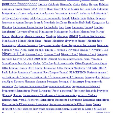
pour non francophone
289/891
46/891
1/891
1/891
1/891
1/891
2/891
France
Géologie
Géosyst’m
Grêce
Grêce
Guyane
Habitats
2/891
2/891
140/891
23/891
13/891
1/891
1/891
nordiques
Hawaï
Hawaï (USA)
Hiver
Hiver Nouvel-An et Février
Ice Land Lab
Indonésie
Intégration scolaire / intégration / intégrative / inclusion / inclusif / inclusive / ségrégation /
1/891
14/891
13/891
9/891
65/891
5/891
2/891
ségrégatif / ségrégative
intelligence exceptionnelle
Islande
Islande
Italie
Italien
Japonais
5/891
70/891
6/891
Jeunesse en Action Europe
Journée Mondiale des Zones Humides RAMSAR
Kyrgyzstan
La
5/891
1/891
1/891
1/891
4/891
61/891
Réunion
La Réunion Océan Indien
La Rochelle
Laos
Laos
Lausanne (Suisse)
Londres
2/891
10/891
10/891
3/891
1/891
10/891
(Angleterre)
Lorraine (France)
Madagascar
Madagascar
Maldives
Mammifères Marins
12/891
2/891
2/891
2/891
38/891
40/891
1/891
Maroc
Martinique
Mental / mentaux
Mexique
Mexique
MINEO
Missions Biodiversité !
3/891
1/891
9/891
15/891
15/891
Modélisation
Monde
Mont Blanc - France
Montbrun (Provence France)
Monténégro
2/891
2/891
3/891
Monténégro
Moteur / moteurs
Nager avec les dauphins / Nager avec les baleines
Nature au
17/891
17/891
13/891
15/891
12/891
88/891
97/891
403/891
Sommet
Népal
Népal (Asie du Sud)
Niveau 1
Niveau 2
Niveau 3
Niveau 4
Niveaux 1 à 3
Niveaux 1 à 4
13/891
67/891
12/891
162/891
3/891
3/891
Niveaux 1 et 2
Niveaux 2 à 4
Niveaux 2 et 3
Niveaux 3 et 4
Norvège
13/891
1/891
Norvège
Nouvel-An 2018 2019 2020
Objectif Sciences International Avis / Vacances
7/891
152/891
1/891
1/891
1/891
Scientifiques Avis
Occitan
Océan
Offre Emploi Accrobranche
Offre Emploi Canoe Kayak
1/891
1/891
79/891
89/891
Offre Emploi Drones
Offre Emploi Equitation
Offre Emploi Montagne
OSI PANTHERA
78/891
5/891
46/891
1/891
Paléo Labo+
Panthera à l’automne
Pays Basque (France)
PERCEPTION
Perfectionnisme /
9/891
6/891
perfectionniste / Enfant perfectionniste / Évitement cognitif / Douance
Pétrographie
Pisteurs
3/891
1/891
1/891
12/891
2/891
399/891
1/891
Printemps
des Alpes
Placettes
Plancton
plancton
Portugais
Portugal
Programme de
1/891
2/891
recherche
Programme de science / Programme scientifique
Programme de Science /
1/891
1/891
16/891
72/891
Programme Scientifique
Projet Participatif
Projet participatif
Projet sur demande
Provence
6/891
1/891
(France)
Québec
Raisonnement / Surdouance / Raisonnements spéciaux / Verbal /
1/891
1/891
1/891
1/891
Raisonnement verbal
Recherche Scientifique
Recherche Scientifique
Recherche scientifique
4/891
70/891
5/891
Rencontres de l’Excellence / Excellence
Robots sur les traces de l’Ours
Russe
Savoie
10/891
1/891
1/891
3/891
68/891
(France)
Science
sciences citoyennes
sciences participatives
Séjours au Maroc
Séjours de
63/891
3/891
22/891