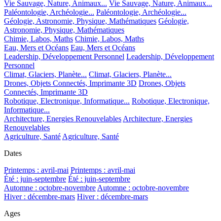
Vie Sauvage, Nature, Animaux...
Vie Sauvage, Nature, Animaux...
Paléontologie, Archéologie...
Paléontologie, Archéologie...
Géologie, Astronomie, Physique, Mathématiques
Géologie,
Astronomie, Physique, Mathématiques
Chimie, Labos, Maths
Chimie, Labos, Maths
Eau, Mers et Océans
Eau, Mers et Océans
Leadership, Développement Personnel
Leadership, Développement
Personnel
Climat, Glaciers, Planète...
Climat, Glaciers, Planète...
Drones, Objets Connectés, Imprimante 3D
Drones, Objets
Connectés, Imprimante 3D
Robotique, Electronique, Informatique...
Robotique, Electronique,
Informatique...
Architecture, Energies Renouvelables
Architecture, Energies
Renouvelables
Agriculture, Santé
Agriculture, Santé
Dates
Printemps : avril-mai
Printemps : avril-mai
Été : juin-septembre
Été : juin-septembre
Automne : octobre-novembre
Automne : octobre-novembre
Hiver : décembre-mars
Hiver : décembre-mars
Ages