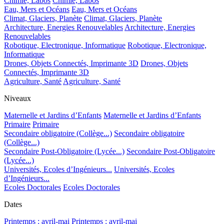
Chimie, Labos
Chimie, Labos
Eau, Mers et Océans
Eau, Mers et Océans
Climat, Glaciers, Planète
Climat, Glaciers, Planète
Architecture, Energies Renouvelables
Architecture, Energies
Renouvelables
Robotique, Electronique, Informatique
Robotique, Electronique,
Informatique
Drones, Objets Connectés, Imprimante 3D
Drones, Objets
Connectés, Imprimante 3D
Agriculture, Santé
Agriculture, Santé
Niveaux
Maternelle et Jardins d’Enfants
Maternelle et Jardins d’Enfants
Primaire
Primaire
Secondaire obligatoire (Collège...)
Secondaire obligatoire
(Collège...)
Secondaire Post-Obligatoire (Lycée...)
Secondaire Post-Obligatoire
(Lycée...)
Universités, Ecoles d’Ingénieurs...
Universités, Ecoles
d’Ingénieurs...
Ecoles Doctorales
Ecoles Doctorales
Dates
Printemps : avril-mai
Printemps : avril-mai