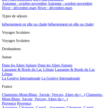
Automne : octobre-novembre
Automne : octobre-novembre
Hiver : décembre-mars
Hiver : décembre-mars
Types de séjours
hébergement en gîte ou chalet
hébergement en gîte ou chalet
Voyages Scolaires
Voyages Scolaires
Destinations
Suisse
Dans les Alpes Suisses
Dans les Alpes Suisses
Lausanne & Bords du Lac Léman
Lausanne & Bords du Lac
Léman
La Genève Internationale
La Genève Internationale
France
Chamonix-Mont-Blanc, Savoie, Vercors, Alpes du (...)
Chamonix-
Mont-Blanc, Savoie, Vercors, Alpes du (...)
Provence
Provence
Auvergne, Cévennes, Cantal...
Auvergne, Cévennes, Cantal...