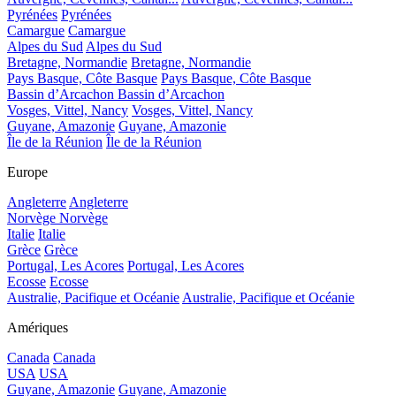
Pyrénées
Pyrénées
Camargue
Camargue
Alpes du Sud
Alpes du Sud
Bretagne, Normandie
Bretagne, Normandie
Pays Basque, Côte Basque
Pays Basque, Côte Basque
Bassin d’Arcachon
Bassin d’Arcachon
Vosges, Vittel, Nancy
Vosges, Vittel, Nancy
Guyane, Amazonie
Guyane, Amazonie
Île de la Réunion
Île de la Réunion
Europe
Angleterre
Angleterre
Norvège
Norvège
Italie
Italie
Grèce
Grèce
Portugal, Les Acores
Portugal, Les Acores
Ecosse
Ecosse
Australie, Pacifique et Océanie
Australie, Pacifique et Océanie
Amériques
Canada
Canada
USA
USA
Guyane, Amazonie
Guyane, Amazonie