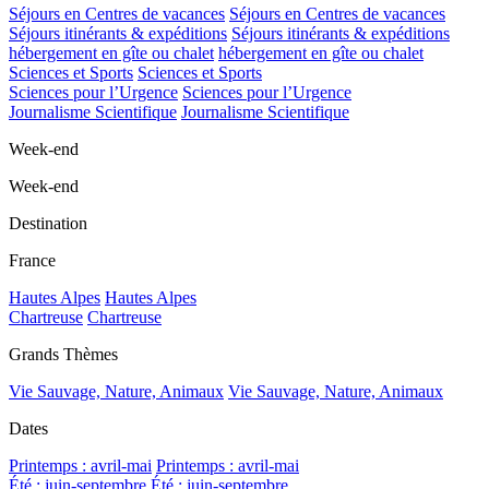
Séjours en Centres de vacances
Séjours en Centres de vacances
Séjours itinérants & expéditions
Séjours itinérants & expéditions
hébergement en gîte ou chalet
hébergement en gîte ou chalet
Sciences et Sports
Sciences et Sports
Sciences pour l’Urgence
Sciences pour l’Urgence
Journalisme Scientifique
Journalisme Scientifique
Week-end
Week-end
Destination
France
Hautes Alpes
Hautes Alpes
Chartreuse
Chartreuse
Grands Thèmes
Vie Sauvage, Nature, Animaux
Vie Sauvage, Nature, Animaux
Dates
Printemps : avril-mai
Printemps : avril-mai
Été : juin-septembre
Été : juin-septembre