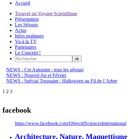
Accueil
Trouver un Voyage Scientifique
Présentation
Les Séjours
Actus
Infos pratiques
Vu à la TV
Partenaires
Le Concept !
NEWS : Cet Automne : tous les séjours
NEWS : Nouvel-An et Février
NEWS : Spécial Toussaint : Halloween au Fil de l’Arbre
1
2
3
facebook
https://www.facebook.com/ObjectifSciencesInternational
Architecture, Nature, Maquettisme