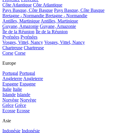
Côte Atlantique
Côte Atlantique
Pays Basque, Côte Basque
Pays Basque, Côte Basque
Bretagne - Normandie
Bretagne - Normandie
Antilles, Martinique
Antilles, Martinique
Guyane, Amazonie
Guyane, Amazonie
Île de la Réunion
Île de la Réunion
Pyrénées
Pyrénées
Vosges, Vittel, Nancy
Vosges, Vittel, Nancy
Chartreuse
Chartreuse
Corse
Corse
Europe
Portugal
Portugal
Angleterre
Angleterre
Espagne
Espagne
Italie
Italie
Islande
Islande
Norvège
Norvège
Grèce
Grèce
Ecosse
Ecosse
Asie
Indonésie
Indonésie