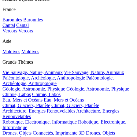
France
Baronnies
Baronnies
Cantal
Cantal
Vercors
Vercors
Asie
Maldives
Maldives
Grands Thèmes
Vie Sauvage, Nature, Animaux
Vie Sauvage, Nature, Animaux
Paléontologie, Archéologie, Anthropologie
Paléontologie,
Archéologie, Anthropologie
Géologie, Astronomie, Physique
Géologie, Astronomie, Physique
Chimie, Labos
Chimie, Labos
Eau, Mers et Océans
Eau, Mers et Océans
Climat, Glaciers, Planète
Climat, Glaciers, Planète
Architecture, Energies Renouvelables
Architecture, Energies
Renouvelables
Robotique, Electronique, Informatique
Robotique, Electronique,
Informatique
Drones, Objets Connectés, Imprimante 3D
Drones, Objets