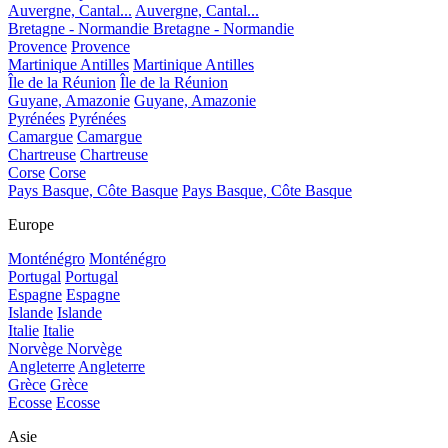
Auvergne, Cantal...
Auvergne, Cantal...
Bretagne - Normandie
Bretagne - Normandie
Provence
Provence
Martinique Antilles
Martinique Antilles
Île de la Réunion
Île de la Réunion
Guyane, Amazonie
Guyane, Amazonie
Pyrénées
Pyrénées
Camargue
Camargue
Chartreuse
Chartreuse
Corse
Corse
Pays Basque, Côte Basque
Pays Basque, Côte Basque
Europe
Monténégro
Monténégro
Portugal
Portugal
Espagne
Espagne
Islande
Islande
Italie
Italie
Norvège
Norvège
Angleterre
Angleterre
Grèce
Grèce
Ecosse
Ecosse
Asie