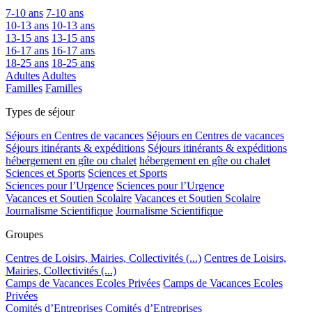
7-10 ans
7-10 ans
10-13 ans
10-13 ans
13-15 ans
13-15 ans
16-17 ans
16-17 ans
18-25 ans
18-25 ans
Adultes
Adultes
Familles
Familles
Types de séjour
Séjours en Centres de vacances
Séjours en Centres de vacances
Séjours itinérants & expéditions
Séjours itinérants & expéditions
hébergement en gîte ou chalet
hébergement en gîte ou chalet
Sciences et Sports
Sciences et Sports
Sciences pour l’Urgence
Sciences pour l’Urgence
Vacances et Soutien Scolaire
Vacances et Soutien Scolaire
Journalisme Scientifique
Journalisme Scientifique
Groupes
Centres de Loisirs, Mairies, Collectivités (...)
Centres de Loisirs,
Mairies, Collectivités (...)
Camps de Vacances Ecoles Privées
Camps de Vacances Ecoles
Privées
Comités d’Entreprises
Comités d’Entreprises