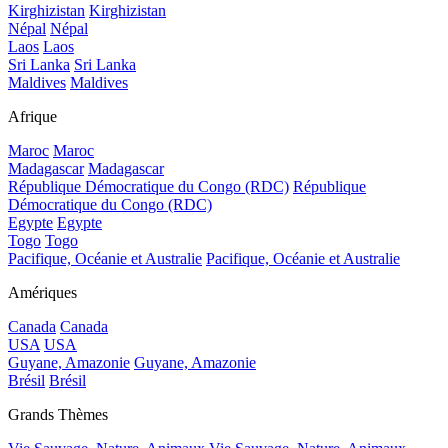
Kirghizistan
Kirghizistan
Népal
Népal
Laos
Laos
Sri Lanka
Sri Lanka
Maldives
Maldives
Afrique
Maroc
Maroc
Madagascar
Madagascar
République Démocratique du Congo (RDC)
République
Démocratique du Congo (RDC)
Egypte
Egypte
Togo
Togo
Pacifique, Océanie et Australie
Pacifique, Océanie et Australie
Amériques
Canada
Canada
USA
USA
Guyane, Amazonie
Guyane, Amazonie
Brésil
Brésil
Grands Thèmes