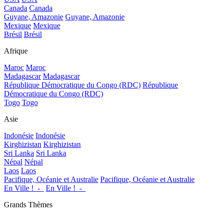
Canada
Canada
Guyane, Amazonie
Guyane, Amazonie
Mexique
Mexique
Brésil
Brésil
Afrique
Maroc
Maroc
Madagascar
Madagascar
République Démocratique du Congo (RDC)
République
Démocratique du Congo (RDC)
Togo
Togo
Asie
Indonésie
Indonésie
Kirghizistan
Kirghizistan
Sri Lanka
Sri Lanka
Népal
Népal
Laos
Laos
Pacifique, Océanie et Australie
Pacifique, Océanie et Australie
En Ville !_-_
En Ville !_-_
Grands Thèmes