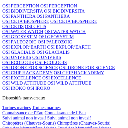
OSI PERCEPTION
OSI PERCEPTION
OSI BIODIVERSITA
OSI BIODIVERSITA
OSI PANTHERA
OSI PANTHERA
OSI CETA’BIOSPHERE
OSI CETA’BIOSPHERE
OSI CETIS
OSI CETIS
OSI WATER WATCH
OSI WATER WATCH
OSI GEOSYST’M
OSI GEOSYST’M
OSI PALEOZOIC
OSI PALEOZOIC
OSI EXPLOR’EARTH
OSI EXPLOR’EARTH
OSI GLACIALIS
OSI GLACIALIS
OSI UNIVERS
OSI UNIVERS
OSI ECOLOGIS
OSI ECOLOGIS
OSI DRONE FOR SCIENCE
OSI DRONE FOR SCIENCE
OSI CHIP HACKADEMY
OSI CHIP HACKADEMY
OSI EXCELLENCE
OSI EXCELLENCE
OSI WILD ATTITUDE
OSI WILD ATTITUDE
OSI IROKO
OSI IROKO
Dispositifs transversaux
Tortues marines
Tortues marines
Connaissance de l’Eau
Connaissance de l’Eau
Suivi animal non invasif
Suivi animal non invasif
Chiroptères (Chauves-Souris)
Chiroptères (Chauves-Souris)