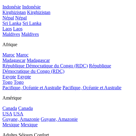
Indonésie
Indonésie
Kirghizistan
Kirghizistan
Népal
Népal
Sri Lanka
Sri Lanka
Laos
Laos
Maldives
Maldives
Afrique
Maroc
Maroc
Madagascar
Madagascar
République Démocratique du Congo (RDC)
République
Démocratique du Congo (RDC)
Egypte
Egypte
Togo
Togo
Pacifique, Océanie et Australie
Pacifique, Océanie et Australie
Amérique
Canada
Canada
USA
USA
Guyane, Amazonie
Guyane, Amazonie
Mexique
Mexique
Adultes Séjours Confort