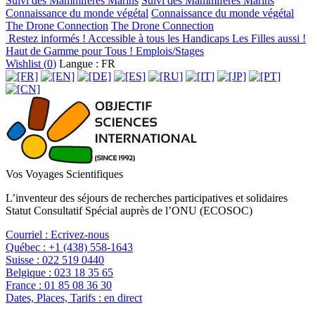
Suivi des Mammifères Marins
Suivi des Mammifères Marins
Connaissance du monde végétal
Connaissance du monde végétal
The Drone Connection
The Drone Connection
Restez informés !
Accessible à tous les Handicaps
Les Filles aussi !
Haut de Gamme pour Tous !
Emplois/Stages
Wishlist (
0
)
Langue : FR
Vos Voyages Scientifiques
L’inventeur des séjours de recherches participatives et solidaires
Statut Consultatif Spécial auprès de l’ONU (ECOSOC)
Courriel :
Ecrivez-nous
Québec :
+1 (438) 558-1643
Suisse :
022 519 0440
Belgique :
023 18 35 65
France :
01 85 08 36 30
Dates, Places, Tarifs :
en direct