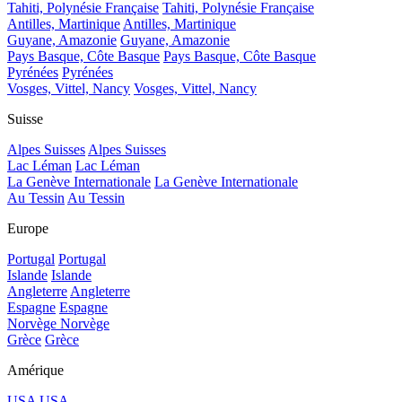
Tahiti, Polynésie Française
Tahiti, Polynésie Française
Antilles, Martinique
Antilles, Martinique
Guyane, Amazonie
Guyane, Amazonie
Pays Basque, Côte Basque
Pays Basque, Côte Basque
Pyrénées
Pyrénées
Vosges, Vittel, Nancy
Vosges, Vittel, Nancy
Suisse
Alpes Suisses
Alpes Suisses
Lac Léman
Lac Léman
La Genève Internationale
La Genève Internationale
Au Tessin
Au Tessin
Europe
Portugal
Portugal
Islande
Islande
Angleterre
Angleterre
Espagne
Espagne
Norvège
Norvège
Grèce
Grèce
Amérique
USA
USA