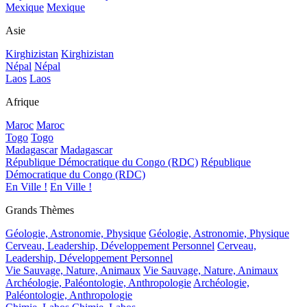
Mexique
Mexique
Asie
Kirghizistan
Kirghizistan
Népal
Népal
Laos
Laos
Afrique
Maroc
Maroc
Togo
Togo
Madagascar
Madagascar
République Démocratique du Congo (RDC)
République
Démocratique du Congo (RDC)
En Ville !
En Ville !
Grands Thèmes
Géologie, Astronomie, Physique
Géologie, Astronomie, Physique
Cerveau, Leadership, Développement Personnel
Cerveau,
Leadership, Développement Personnel
Vie Sauvage, Nature, Animaux
Vie Sauvage, Nature, Animaux
Archéologie, Paléontologie, Anthropologie
Archéologie,
Paléontologie, Anthropologie