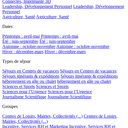
Connectés, Imprimante 3D
Leadership, Développement Personnel
Leadership, Développement
Personnel
Agriculture, Santé
Agriculture, Santé
Dates
Printemps : avril-mai
Printemps : avril-mai
Été : juin-septembre
Été : juin-septembre
Automne : octobre-novembre
Automne : octobre-novembre
Hiver : décembre-mars
Hiver : décembre-mars
Types de séjour
Séjours en Centres de vacances
Séjours en Centres de vacances
Séjours itinérants & expéditions
Séjours itinérants & expéditions
hébergement en gîte ou chalet
hébergement en gîte ou chalet
Sciences et Sports
Sciences et Sports
Sciences pour l’Urgence
Sciences pour l’Urgence
Journalisme Scientifique
Journalisme Scientifique
Groupes
Centres de Loisirs, Mairies, Collectivités (...)
Centres de Loisirs,
Mairies, Collectivités (...)
Incentive, Services RH et Marketing
Incentive, Services RH et