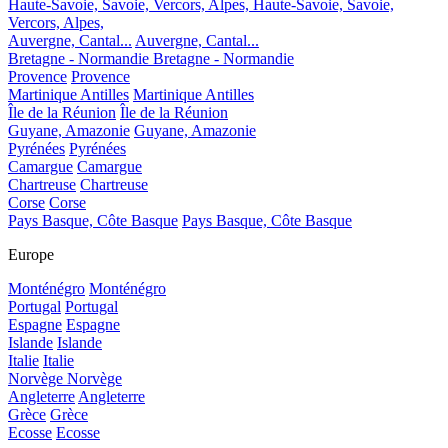
Haute-Savoie, Savoie, Vercors, Alpes,
Haute-Savoie, Savoie,
Vercors, Alpes,
Auvergne, Cantal...
Auvergne, Cantal...
Bretagne - Normandie
Bretagne - Normandie
Provence
Provence
Martinique Antilles
Martinique Antilles
Île de la Réunion
Île de la Réunion
Guyane, Amazonie
Guyane, Amazonie
Pyrénées
Pyrénées
Camargue
Camargue
Chartreuse
Chartreuse
Corse
Corse
Pays Basque, Côte Basque
Pays Basque, Côte Basque
Europe
Monténégro
Monténégro
Portugal
Portugal
Espagne
Espagne
Islande
Islande
Italie
Italie
Norvège
Norvège
Angleterre
Angleterre
Grèce
Grèce
Ecosse
Ecosse