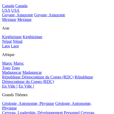
Canada
Canada
USA
USA
Guyane, Amazonie
Guyane, Amazonie
Mexique
Mexique
Asie
Kirghizistan
Kirghizistan
Népal
Népal
Laos
Laos
Afrique
Maroc
Maroc
Togo
Togo
Madagascar
Madagascar
République Démocratique du Congo (RDC)
République
Démocratique du Congo (RDC)
En Ville !
En Ville !
Grands Thèmes
Géologie, Astronomie, Physique
Géologie, Astronomie,
Physique
Cerveau, Leadership, Développement Personnel
Cerveau,