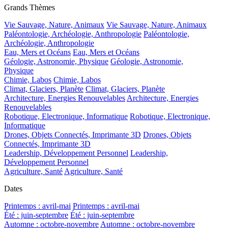
Grands Thèmes
Vie Sauvage, Nature, Animaux
Vie Sauvage, Nature, Animaux
Paléontologie, Archéologie, Anthropologie
Paléontologie,
Archéologie, Anthropologie
Eau, Mers et Océans
Eau, Mers et Océans
Géologie, Astronomie, Physique
Géologie, Astronomie,
Physique
Chimie, Labos
Chimie, Labos
Climat, Glaciers, Planète
Climat, Glaciers, Planète
Architecture, Energies Renouvelables
Architecture, Energies
Renouvelables
Robotique, Electronique, Informatique
Robotique, Electronique,
Informatique
Drones, Objets Connectés, Imprimante 3D
Drones, Objets
Connectés, Imprimante 3D
Leadership, Développement Personnel
Leadership,
Développement Personnel
Agriculture, Santé
Agriculture, Santé
Dates
Printemps : avril-mai
Printemps : avril-mai
Été : juin-septembre
Été : juin-septembre
Automne : octobre-novembre
Automne : octobre-novembre