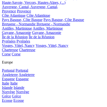
Haute-Savoie, Vercors, Hautes-Alpes, (...)
Auvergne, Cantal,
Auvergne, Cantal,
Provence
Provence
Côte Atlantique
Côte Atlantique
Pays Basque, Côte Basque
Pays Basque, Côte Basque
Bretagne - Normandie
Bretagne - Normandie
Antilles, Martinique
Antilles, Martinique
Guyane, Amazonie
Guyane, Amazonie
Île de la Réunion
Île de la Réunion
Pyrénées
Pyrénées
Vosges, Vittel, Nancy
Vosges, Vittel, Nancy
Chartreuse
Chartreuse
Corse
Corse
Europe
Portugal
Portugal
Angleterre
Angleterre
Espagne
Espagne
Italie
Italie
Islande
Islande
Norvège
Norvège
Grèce
Grèce
Ecosse
Ecosse