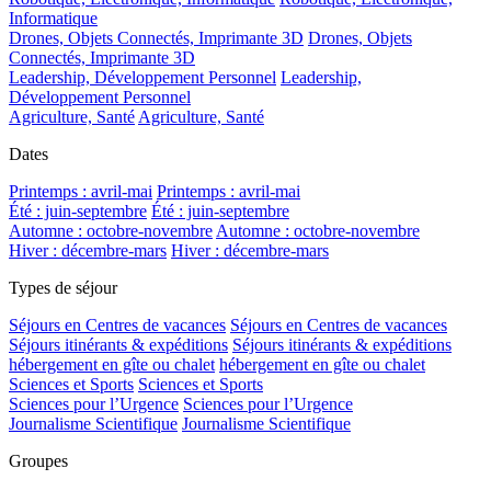
Informatique
Drones, Objets Connectés, Imprimante 3D
Drones, Objets
Connectés, Imprimante 3D
Leadership, Développement Personnel
Leadership,
Développement Personnel
Agriculture, Santé
Agriculture, Santé
Dates
Printemps : avril-mai
Printemps : avril-mai
Été : juin-septembre
Été : juin-septembre
Automne : octobre-novembre
Automne : octobre-novembre
Hiver : décembre-mars
Hiver : décembre-mars
Types de séjour
Séjours en Centres de vacances
Séjours en Centres de vacances
Séjours itinérants & expéditions
Séjours itinérants & expéditions
hébergement en gîte ou chalet
hébergement en gîte ou chalet
Sciences et Sports
Sciences et Sports
Sciences pour l’Urgence
Sciences pour l’Urgence
Journalisme Scientifique
Journalisme Scientifique
Groupes