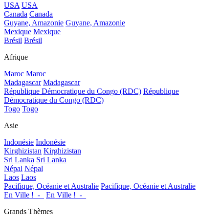
USA
USA
Canada
Canada
Guyane, Amazonie
Guyane, Amazonie
Mexique
Mexique
Brésil
Brésil
Afrique
Maroc
Maroc
Madagascar
Madagascar
République Démocratique du Congo (RDC)
République
Démocratique du Congo (RDC)
Togo
Togo
Asie
Indonésie
Indonésie
Kirghizistan
Kirghizistan
Sri Lanka
Sri Lanka
Népal
Népal
Laos
Laos
Pacifique, Océanie et Australie
Pacifique, Océanie et Australie
En Ville !_-_
En Ville !_-_
Grands Thèmes