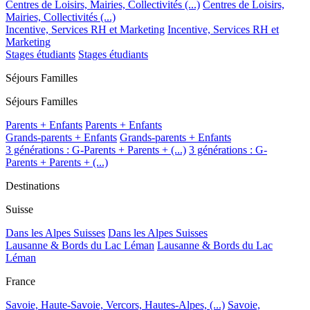
Centres de Loisirs, Mairies, Collectivités (...)
Centres de Loisirs,
Mairies, Collectivités (...)
Incentive, Services RH et Marketing
Incentive, Services RH et
Marketing
Stages étudiants
Stages étudiants
Séjours Familles
Séjours Familles
Parents + Enfants
Parents + Enfants
Grands-parents + Enfants
Grands-parents + Enfants
3 générations : G-Parents + Parents + (...)
3 générations : G-
Parents + Parents + (...)
Destinations
Suisse
Dans les Alpes Suisses
Dans les Alpes Suisses
Lausanne & Bords du Lac Léman
Lausanne & Bords du Lac
Léman
France
Savoie, Haute-Savoie, Vercors, Hautes-Alpes, (...)
Savoie,