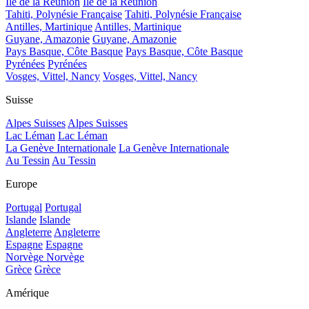
Île de la Réunion
Île de la Réunion
Tahiti, Polynésie Française
Tahiti, Polynésie Française
Antilles, Martinique
Antilles, Martinique
Guyane, Amazonie
Guyane, Amazonie
Pays Basque, Côte Basque
Pays Basque, Côte Basque
Pyrénées
Pyrénées
Vosges, Vittel, Nancy
Vosges, Vittel, Nancy
Suisse
Alpes Suisses
Alpes Suisses
Lac Léman
Lac Léman
La Genève Internationale
La Genève Internationale
Au Tessin
Au Tessin
Europe
Portugal
Portugal
Islande
Islande
Angleterre
Angleterre
Espagne
Espagne
Norvège
Norvège
Grèce
Grèce
Amérique