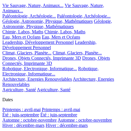
Vie Sauvage, Nature, Animaux...
Vie Sauvage, Nature,
Animaux...
Paléontologie, Archéologie...
Paléontologie, Archéologie...
Géologie, Astronomie, Physique, Mathématiques
Géologie,
Astronomie, Physique, Mathématiques
Chimie, Labos, Maths
Chimie, Labos, Maths
Eau, Mers et Océans
Eau, Mers et Océans
Leadership, Développement Personnel
Leadership,
Développement Personnel
Climat, Glaciers, Planète...
Climat, Glaciers, Planète...
Drones, Objets Connectés, Imprimante 3D
Drones, Objets
Connectés, Imprimante 3D
Robotique, Electronique, Informatique...
Robotique,
Electronique, Informatique...
Architecture, Energies Renouvelables
Architecture, Energies
Renouvelables
Agriculture, Santé
Agriculture, Santé
Dates
Printemps : avril-mai
Printemps : avril-mai
Été : juin-septembre
Été : juin-septembre
Automne : octobre-novembre
Automne : octobre-novembre
Hiver : décembre-mars
Hiver : décembre-mars