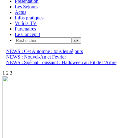
Présentation
Les Séjours
Actus
Infos pratiques
Vu à la TV
Partenaires
Le Concept !
NEWS : Cet Automne : tous les séjours
NEWS : Nouvel-An et Février
NEWS : Spécial Toussaint : Halloween au Fil de l’Arbre
1
2
3