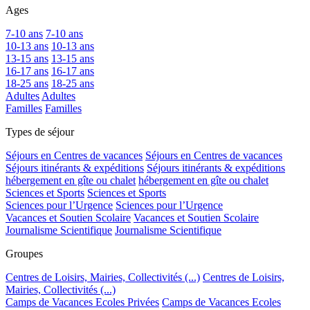
Ages
7-10 ans
7-10 ans
10-13 ans
10-13 ans
13-15 ans
13-15 ans
16-17 ans
16-17 ans
18-25 ans
18-25 ans
Adultes
Adultes
Familles
Familles
Types de séjour
Séjours en Centres de vacances
Séjours en Centres de vacances
Séjours itinérants & expéditions
Séjours itinérants & expéditions
hébergement en gîte ou chalet
hébergement en gîte ou chalet
Sciences et Sports
Sciences et Sports
Sciences pour l’Urgence
Sciences pour l’Urgence
Vacances et Soutien Scolaire
Vacances et Soutien Scolaire
Journalisme Scientifique
Journalisme Scientifique
Groupes
Centres de Loisirs, Mairies, Collectivités (...)
Centres de Loisirs,
Mairies, Collectivités (...)
Camps de Vacances Ecoles Privées
Camps de Vacances Ecoles