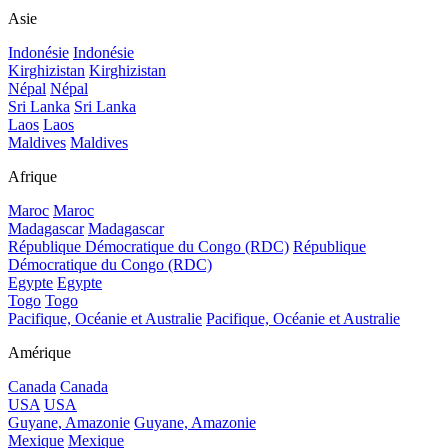
Asie
Indonésie
Indonésie
Kirghizistan
Kirghizistan
Népal
Népal
Sri Lanka
Sri Lanka
Laos
Laos
Maldives
Maldives
Afrique
Maroc
Maroc
Madagascar
Madagascar
République Démocratique du Congo (RDC)
République
Démocratique du Congo (RDC)
Egypte
Egypte
Togo
Togo
Pacifique, Océanie et Australie
Pacifique, Océanie et Australie
Amérique
Canada
Canada
USA
USA
Guyane, Amazonie
Guyane, Amazonie
Mexique
Mexique