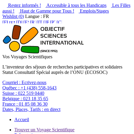
Restez informés !
Accessible à tous les Handicaps
Les Filles
aussi !
Haut de Gamme pour Tous !
Emplois/Stages
Wishlist (
0
)
Langue : FR
Vos Voyages Scientifiques
L’inventeur des séjours de recherches participatives et solidaires
Statut Consultatif Spécial auprès de l’ONU (ECOSOC)
Courriel :
Ecrivez-nous
Québec :
+1 (438) 558-1643
Suisse :
022 519 0440
Belgique :
023 18 35 65
France :
01 85 08 36 30
Dates, Places, Tarifs :
en direct
Accueil
Trouver un Voyage Scientifique