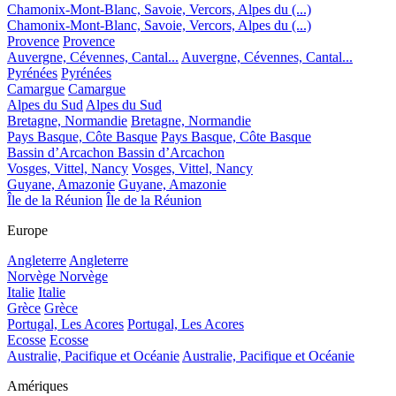
Chamonix-Mont-Blanc, Savoie, Vercors, Alpes du (...)
Chamonix-Mont-Blanc, Savoie, Vercors, Alpes du (...)
Provence
Provence
Auvergne, Cévennes, Cantal...
Auvergne, Cévennes, Cantal...
Pyrénées
Pyrénées
Camargue
Camargue
Alpes du Sud
Alpes du Sud
Bretagne, Normandie
Bretagne, Normandie
Pays Basque, Côte Basque
Pays Basque, Côte Basque
Bassin d’Arcachon
Bassin d’Arcachon
Vosges, Vittel, Nancy
Vosges, Vittel, Nancy
Guyane, Amazonie
Guyane, Amazonie
Île de la Réunion
Île de la Réunion
Europe
Angleterre
Angleterre
Norvège
Norvège
Italie
Italie
Grèce
Grèce
Portugal, Les Acores
Portugal, Les Acores
Ecosse
Ecosse
Australie, Pacifique et Océanie
Australie, Pacifique et Océanie
Amériques