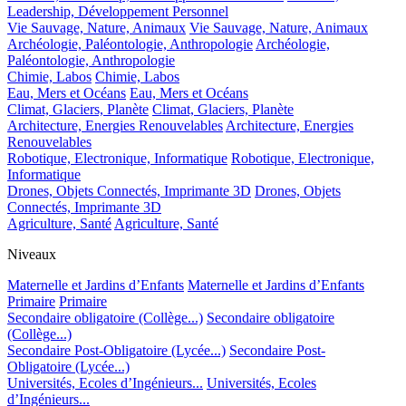
Leadership, Développement Personnel
Vie Sauvage, Nature, Animaux
Vie Sauvage, Nature, Animaux
Archéologie, Paléontologie, Anthropologie
Archéologie,
Paléontologie, Anthropologie
Chimie, Labos
Chimie, Labos
Eau, Mers et Océans
Eau, Mers et Océans
Climat, Glaciers, Planète
Climat, Glaciers, Planète
Architecture, Energies Renouvelables
Architecture, Energies
Renouvelables
Robotique, Electronique, Informatique
Robotique, Electronique,
Informatique
Drones, Objets Connectés, Imprimante 3D
Drones, Objets
Connectés, Imprimante 3D
Agriculture, Santé
Agriculture, Santé
Niveaux
Maternelle et Jardins d’Enfants
Maternelle et Jardins d’Enfants
Primaire
Primaire
Secondaire obligatoire (Collège...)
Secondaire obligatoire
(Collège...)
Secondaire Post-Obligatoire (Lycée...)
Secondaire Post-
Obligatoire (Lycée...)
Universités, Ecoles d’Ingénieurs...
Universités, Ecoles
d’Ingénieurs...