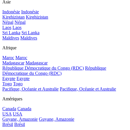
Asie
Indonésie
Indonésie
Kirghizistan
Kirghizistan
Népal
Népal
Laos
Laos
Sri Lanka
Sri Lanka
Maldives
Maldives
Afrique
Maroc
Maroc
Madagascar
Madagascar
République Démocratique du Congo (RDC)
République
Démocratique du Congo (RDC)
Egypte
Egypte
Togo
Togo
Pacifique, Océanie et Australie
Pacifique, Océanie et Australie
Amériques
Canada
Canada
USA
USA
Guyane, Amazonie
Guyane, Amazonie
Brésil
Brésil