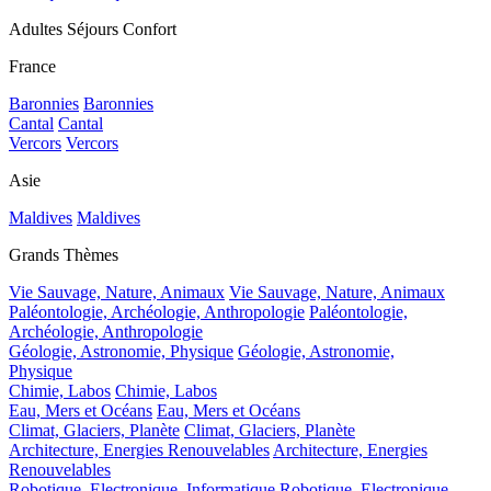
Adultes Séjours Confort
France
Baronnies
Baronnies
Cantal
Cantal
Vercors
Vercors
Asie
Maldives
Maldives
Grands Thèmes
Vie Sauvage, Nature, Animaux
Vie Sauvage, Nature, Animaux
Paléontologie, Archéologie, Anthropologie
Paléontologie,
Archéologie, Anthropologie
Géologie, Astronomie, Physique
Géologie, Astronomie,
Physique
Chimie, Labos
Chimie, Labos
Eau, Mers et Océans
Eau, Mers et Océans
Climat, Glaciers, Planète
Climat, Glaciers, Planète
Architecture, Energies Renouvelables
Architecture, Energies
Renouvelables
Robotique, Electronique, Informatique
Robotique, Electronique,