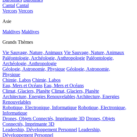
Cantal
Cantal
Vercors
Vercors
Asie
Maldives
Maldives
Grands Thèmes
Vie Sauvage, Nature, Animaux
Vie Sauvage, Nature, Animaux
Paléontologie, Archéologie, Anthropologie
Paléontologie,
Archéologie, Anthropologie
Géologie, Astronomie, Physique
Géologie, Astronomie,
Physique
Chimie, Labos
Chimie, Labos
Eau, Mers et Océans
Eau, Mers et Océans
Climat, Glaciers, Planète
Climat, Glaciers, Planète
Architecture, Energies Renouvelables
Architecture, Energies
Renouvelables
Robotique, Electronique, Informatique
Robotique, Electronique,
Informatique
Drones, Objets Connectés, Imprimante 3D
Drones, Objets
Connectés, Imprimante 3D
Leadership, Développement Personnel
Leadership,
Développement Personnel