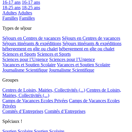
16-17 ans
16-17 ans
18-25 ans
18-25 ans
Adultes
Adultes
Familles
Familles
Types de séjour
Séjours en Centres de vacances
Séjours en Centres de vacances
Séjours itinérants & expéditions
Séjours itinérants & expéditions
hébergement en gîte ou chalet
hébergement en gîte ou chalet
Sciences et Sports
Sciences et Sports
Sciences pour l’Urgence
Sciences pour l’Urgence
Vacances et Soutien Scolaire
Vacances et Soutien Scolaire
Journalisme Scientifique
Journalisme Scientifique
Groupes
Centres de Loisirs, Mairies, Collectivités (...)
Centres de Loisirs,
Mairies, Collectivités (...)
Camps de Vacances Ecoles Privées
Camps de Vacances Ecoles
Privées
Comités d’Entreprises
Comités d’Entreprises
Spéciaux !
Soutien Scolaire
Soutien Scolaire