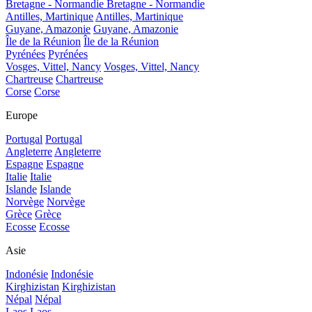
Bretagne - Normandie
Bretagne - Normandie
Antilles, Martinique
Antilles, Martinique
Guyane, Amazonie
Guyane, Amazonie
Île de la Réunion
Île de la Réunion
Pyrénées
Pyrénées
Vosges, Vittel, Nancy
Vosges, Vittel, Nancy
Chartreuse
Chartreuse
Corse
Corse
Europe
Portugal
Portugal
Angleterre
Angleterre
Espagne
Espagne
Italie
Italie
Islande
Islande
Norvège
Norvège
Grèce
Grèce
Ecosse
Ecosse
Asie
Indonésie
Indonésie
Kirghizistan
Kirghizistan
Népal
Népal
Laos
Laos