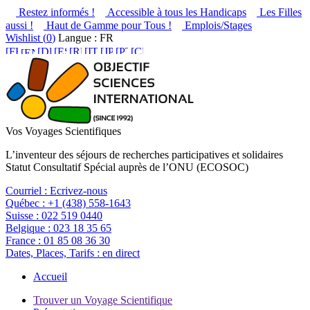
Restez informés !
Accessible à tous les Handicaps
Les Filles
aussi !
Haut de Gamme pour Tous !
Emplois/Stages
Wishlist (
0
)
Langue : FR
Vos Voyages Scientifiques
L’inventeur des séjours de recherches participatives et solidaires
Statut Consultatif Spécial auprès de l’ONU (ECOSOC)
Courriel :
Ecrivez-nous
Québec :
+1 (438) 558-1643
Suisse :
022 519 0440
Belgique :
023 18 35 65
France :
01 85 08 36 30
Dates, Places, Tarifs :
en direct
Accueil
Trouver un Voyage Scientifique