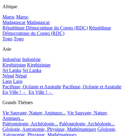
Afrique
Maroc
Maroc
Madagascar
Madagascar
République Démocratique du Congo (RDC)
République
Démocratique du Congo (RDC)
Togo
Togo
Asie
Indonésie
Indonésie
Kirghizistan
Kirghizistan
Sri Lanka
Sri Lanka
Népal
Népal
Laos
Laos
Pacifique, Océanie et Australie
Pacifique, Océanie et Australie
En Ville !_-_
En Ville !_-_
Grands Thèmes
Vie Sauvage, Nature, Animaux...
Vie Sauvage, Nature,
Animaux...
Paléontologie, Archéologie...
Paléontologie, Archéologie...
Géologie, Astronomie, Physique, Mathématiques
Géologie,
Astronomie, Physique, Mathématiques