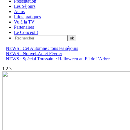
Présentation
Les Séjours
Actus
Infos pratiques
Vu à la TV
Partenaires
Le Concept !
NEWS : Cet Automne : tous les séjours
NEWS : Nouvel-An et Février
NEWS : Spécial Toussaint : Halloween au Fil de l’Arbre
1
2
3