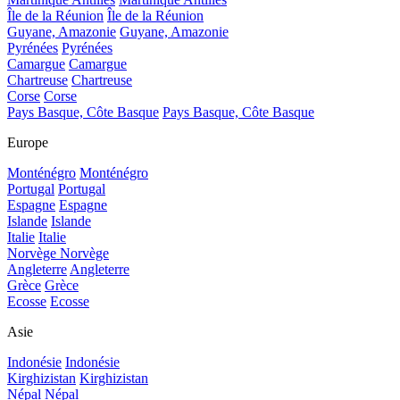
Île de la Réunion
Île de la Réunion
Guyane, Amazonie
Guyane, Amazonie
Pyrénées
Pyrénées
Camargue
Camargue
Chartreuse
Chartreuse
Corse
Corse
Pays Basque, Côte Basque
Pays Basque, Côte Basque
Europe
Monténégro
Monténégro
Portugal
Portugal
Espagne
Espagne
Islande
Islande
Italie
Italie
Norvège
Norvège
Angleterre
Angleterre
Grèce
Grèce
Ecosse
Ecosse
Asie
Indonésie
Indonésie
Kirghizistan
Kirghizistan
Népal
Népal