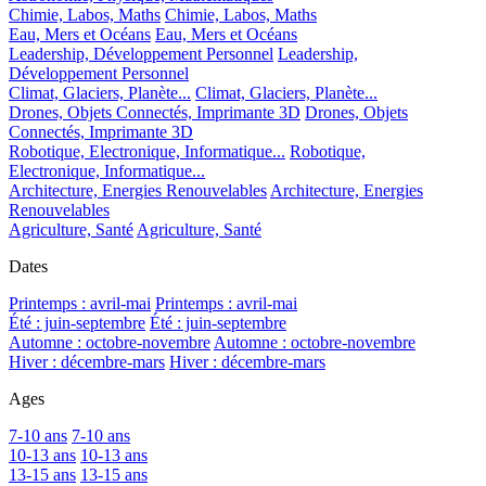
Chimie, Labos, Maths
Chimie, Labos, Maths
Eau, Mers et Océans
Eau, Mers et Océans
Leadership, Développement Personnel
Leadership,
Développement Personnel
Climat, Glaciers, Planète...
Climat, Glaciers, Planète...
Drones, Objets Connectés, Imprimante 3D
Drones, Objets
Connectés, Imprimante 3D
Robotique, Electronique, Informatique...
Robotique,
Electronique, Informatique...
Architecture, Energies Renouvelables
Architecture, Energies
Renouvelables
Agriculture, Santé
Agriculture, Santé
Dates
Printemps : avril-mai
Printemps : avril-mai
Été : juin-septembre
Été : juin-septembre
Automne : octobre-novembre
Automne : octobre-novembre
Hiver : décembre-mars
Hiver : décembre-mars
Ages
7-10 ans
7-10 ans
10-13 ans
10-13 ans
13-15 ans
13-15 ans