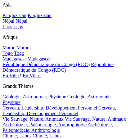
Asie
Kirghizistan
Kirghizistan
Népal
Népal
Laos
Laos
Afrique
Maroc
Maroc
Togo
Togo
Madagascar
Madagascar
République Démocratique du Congo (RDC)
République
Démocratique du Congo (RDC)
En Ville !
En Ville !
Grands Thèmes
Géologie, Astronomie, Physique
Géologie, Astronomie,
Physique
Cerveau, Leadership, Développement Personnel
Cerveau,
Leadership, Développement Personnel
Vie Sauvage, Nature, Animaux
Vie Sauvage, Nature, Animaux
Archéologie, Paléontologie, Anthropologie
Archéologie,
Paléontologie, Anthropologie
Chimie, Labos
Chimie, Labos