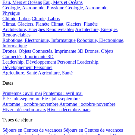
Eau, Mers et Océans
Eau, Mers et Océans
Géologie, Astronomie, Physique
Géologie, Astronomie,
Physique
Chimie, Labos
Chimie, Labos
Climat, Glaciers, Planète
Climat, Glaciers, Planète
Architecture, Energies Renouvelables
Architecture, Energies
Renouvelables
Robotique, Electronique, Informatique
Robotique, Electronique,
Informatique
Drones, Objets Connectés, Imprimante 3D
Drones, Objets
Connectés, Imprimante 3D
Leadership, Développement Personnel
Leadership,
Développement Personnel
Agriculture, Santé
Agriculture, Santé
Dates
Printemps : avril-mai
Printemps : avril-mai
Été : juin-septembre
Été : juin-septembre
Automne : octobre-novembre
Automne : octobre-novembre
Hiver : décembre-mars
Hiver : décembre-mars
Types de séjour
Séjours en Centres de vacances
Séjours en Centres de vacances