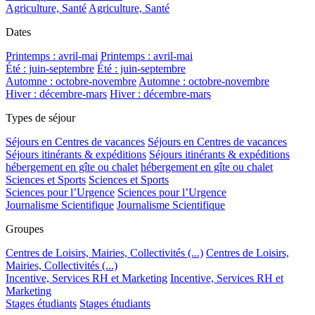
Agriculture, Santé
Agriculture, Santé
Dates
Printemps : avril-mai
Printemps : avril-mai
Été : juin-septembre
Été : juin-septembre
Automne : octobre-novembre
Automne : octobre-novembre
Hiver : décembre-mars
Hiver : décembre-mars
Types de séjour
Séjours en Centres de vacances
Séjours en Centres de vacances
Séjours itinérants & expéditions
Séjours itinérants & expéditions
hébergement en gîte ou chalet
hébergement en gîte ou chalet
Sciences et Sports
Sciences et Sports
Sciences pour l’Urgence
Sciences pour l’Urgence
Journalisme Scientifique
Journalisme Scientifique
Groupes
Centres de Loisirs, Mairies, Collectivités (...)
Centres de Loisirs,
Mairies, Collectivités (...)
Incentive, Services RH et Marketing
Incentive, Services RH et
Marketing
Stages étudiants
Stages étudiants