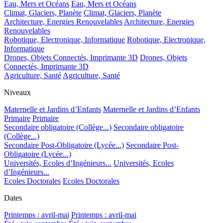
Eau, Mers et Océans
Eau, Mers et Océans
Climat, Glaciers, Planète
Climat, Glaciers, Planète
Architecture, Energies Renouvelables
Architecture, Energies
Renouvelables
Robotique, Electronique, Informatique
Robotique, Electronique,
Informatique
Drones, Objets Connectés, Imprimante 3D
Drones, Objets
Connectés, Imprimante 3D
Agriculture, Santé
Agriculture, Santé
Niveaux
Maternelle et Jardins d’Enfants
Maternelle et Jardins d’Enfants
Primaire
Primaire
Secondaire obligatoire (Collège...)
Secondaire obligatoire
(Collège...)
Secondaire Post-Obligatoire (Lycée...)
Secondaire Post-
Obligatoire (Lycée...)
Universités, Ecoles d’Ingénieurs...
Universités, Ecoles
d’Ingénieurs...
Ecoles Doctorales
Ecoles Doctorales
Dates
Printemps : avril-mai
Printemps : avril-mai