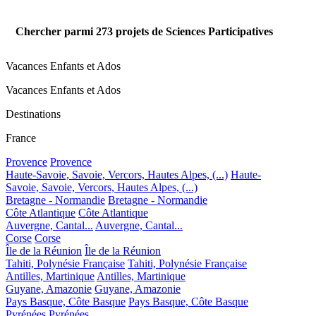
Chercher parmi
273
projets de Sciences Participatives
Vacances Enfants et Ados
Vacances Enfants et Ados
Destinations
France
Provence
Provence
Haute-Savoie, Savoie, Vercors, Hautes Alpes, (...)
Haute-
Savoie, Savoie, Vercors, Hautes Alpes, (...)
Bretagne - Normandie
Bretagne - Normandie
Côte Atlantique
Côte Atlantique
Auvergne, Cantal...
Auvergne, Cantal...
Corse
Corse
Île de la Réunion
Île de la Réunion
Tahiti, Polynésie Française
Tahiti, Polynésie Française
Antilles, Martinique
Antilles, Martinique
Guyane, Amazonie
Guyane, Amazonie
Pays Basque, Côte Basque
Pays Basque, Côte Basque
Pyrénées
Pyrénées