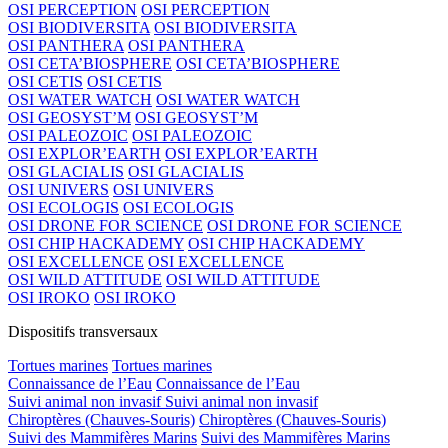
OSI PERCEPTION
OSI PERCEPTION
OSI BIODIVERSITA
OSI BIODIVERSITA
OSI PANTHERA
OSI PANTHERA
OSI CETA’BIOSPHERE
OSI CETA’BIOSPHERE
OSI CETIS
OSI CETIS
OSI WATER WATCH
OSI WATER WATCH
OSI GEOSYST’M
OSI GEOSYST’M
OSI PALEOZOIC
OSI PALEOZOIC
OSI EXPLOR’EARTH
OSI EXPLOR’EARTH
OSI GLACIALIS
OSI GLACIALIS
OSI UNIVERS
OSI UNIVERS
OSI ECOLOGIS
OSI ECOLOGIS
OSI DRONE FOR SCIENCE
OSI DRONE FOR SCIENCE
OSI CHIP HACKADEMY
OSI CHIP HACKADEMY
OSI EXCELLENCE
OSI EXCELLENCE
OSI WILD ATTITUDE
OSI WILD ATTITUDE
OSI IROKO
OSI IROKO
Dispositifs transversaux
Tortues marines
Tortues marines
Connaissance de l’Eau
Connaissance de l’Eau
Suivi animal non invasif
Suivi animal non invasif
Chiroptères (Chauves-Souris)
Chiroptères (Chauves-Souris)
Suivi des Mammifères Marins
Suivi des Mammifères Marins