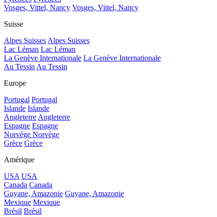
Vosges, Vittel, Nancy
Vosges, Vittel, Nancy
Suisse
Alpes Suisses
Alpes Suisses
Lac Léman
Lac Léman
La Genève Internationale
La Genève Internationale
Au Tessin
Au Tessin
Europe
Portugal
Portugal
Islande
Islande
Angleterre
Angleterre
Espagne
Espagne
Norvège
Norvège
Grèce
Grèce
Amérique
USA
USA
Canada
Canada
Guyane, Amazonie
Guyane, Amazonie
Mexique
Mexique
Brésil
Brésil