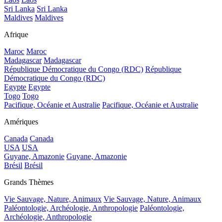
Sri Lanka
Sri Lanka
Maldives
Maldives
Afrique
Maroc
Maroc
Madagascar
Madagascar
République Démocratique du Congo (RDC)
République
Démocratique du Congo (RDC)
Egypte
Egypte
Togo
Togo
Pacifique, Océanie et Australie
Pacifique, Océanie et Australie
Amériques
Canada
Canada
USA
USA
Guyane, Amazonie
Guyane, Amazonie
Brésil
Brésil
Grands Thèmes
Vie Sauvage, Nature, Animaux
Vie Sauvage, Nature, Animaux
Paléontologie, Archéologie, Anthropologie
Paléontologie,
Archéologie, Anthropologie