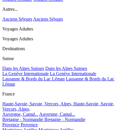
Autres...
Anciens Séjours
Anciens Séjours
Voyages Adultes
Voyages Adultes
Destinations
Suisse
Dans les Alpes Suisses
Dans les Alpes Suisses
La Genève Internationale
La Genève Internationale
Lausanne & Bords du Lac Léman
Lausanne & Bords du Lac
Léman
France
Haute-Savoie, Savoie, Vercors, Alpes,
Haute-Savoie, Savoie,
Vercors, Alpes,
Auvergne, Cantal...
Auvergne, Cantal...
Bretagne - Normandie
Bretagne - Normandie
Provence
Provence
Martinique Antilles
Martinique Antilles