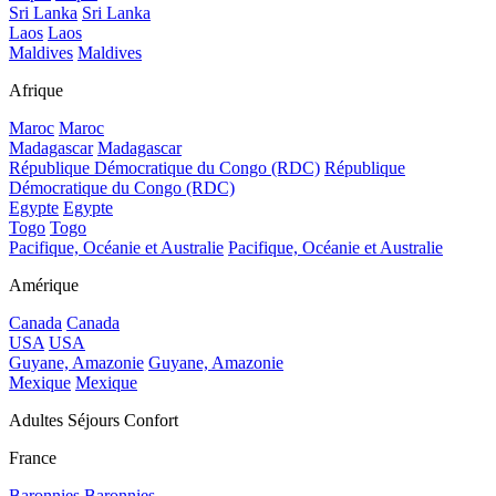
Sri Lanka
Sri Lanka
Laos
Laos
Maldives
Maldives
Afrique
Maroc
Maroc
Madagascar
Madagascar
République Démocratique du Congo (RDC)
République
Démocratique du Congo (RDC)
Egypte
Egypte
Togo
Togo
Pacifique, Océanie et Australie
Pacifique, Océanie et Australie
Amérique
Canada
Canada
USA
USA
Guyane, Amazonie
Guyane, Amazonie
Mexique
Mexique
Adultes Séjours Confort
France
Baronnies
Baronnies