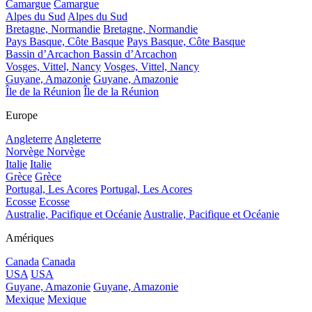
Camargue
Camargue
Alpes du Sud
Alpes du Sud
Bretagne, Normandie
Bretagne, Normandie
Pays Basque, Côte Basque
Pays Basque, Côte Basque
Bassin d’Arcachon
Bassin d’Arcachon
Vosges, Vittel, Nancy
Vosges, Vittel, Nancy
Guyane, Amazonie
Guyane, Amazonie
Île de la Réunion
Île de la Réunion
Europe
Angleterre
Angleterre
Norvège
Norvège
Italie
Italie
Grèce
Grèce
Portugal, Les Acores
Portugal, Les Acores
Ecosse
Ecosse
Australie, Pacifique et Océanie
Australie, Pacifique et Océanie
Amériques
Canada
Canada
USA
USA
Guyane, Amazonie
Guyane, Amazonie
Mexique
Mexique