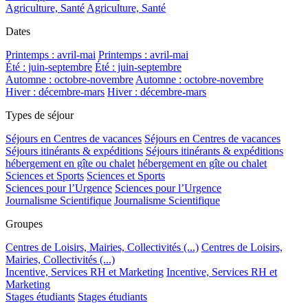
Agriculture, Santé
Agriculture, Santé
Dates
Printemps : avril-mai
Printemps : avril-mai
Été : juin-septembre
Été : juin-septembre
Automne : octobre-novembre
Automne : octobre-novembre
Hiver : décembre-mars
Hiver : décembre-mars
Types de séjour
Séjours en Centres de vacances
Séjours en Centres de vacances
Séjours itinérants & expéditions
Séjours itinérants & expéditions
hébergement en gîte ou chalet
hébergement en gîte ou chalet
Sciences et Sports
Sciences et Sports
Sciences pour l’Urgence
Sciences pour l’Urgence
Journalisme Scientifique
Journalisme Scientifique
Groupes
Centres de Loisirs, Mairies, Collectivités (...)
Centres de Loisirs,
Mairies, Collectivités (...)
Incentive, Services RH et Marketing
Incentive, Services RH et
Marketing
Stages étudiants
Stages étudiants