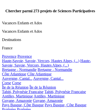
Chercher parmi
273
projets de Sciences Participatives
Vacances Enfants et Ados
Vacances Enfants et Ados
Destinations
France
Provence
Provence
Haute-Savoie, Savoie, Vercors, Hautes Alpes, (...)
Haute-
Savoie, Savoie, Vercors, Hautes Alpes, (...)
Bretagne - Normandie
Bretagne - Normandie
Côte Atlantique
Côte Atlantique
Auvergne, Cantal...
Auvergne, Cantal...
Corse
Corse
Île de la Réunion
Île de la Réunion
Tahiti, Polynésie Française
Tahiti, Polynésie Française
Antilles, Martinique
Antilles, Martinique
Guyane, Amazonie
Guyane, Amazonie
Pays Basque, Côte Basque
Pays Basque, Côte Basque
Pyrénées
Pyrénées