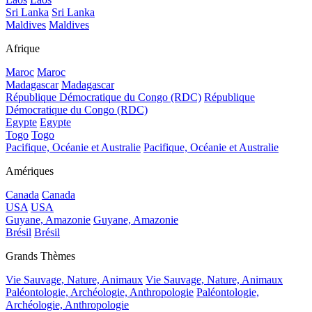
Sri Lanka
Sri Lanka
Maldives
Maldives
Afrique
Maroc
Maroc
Madagascar
Madagascar
République Démocratique du Congo (RDC)
République
Démocratique du Congo (RDC)
Egypte
Egypte
Togo
Togo
Pacifique, Océanie et Australie
Pacifique, Océanie et Australie
Amériques
Canada
Canada
USA
USA
Guyane, Amazonie
Guyane, Amazonie
Brésil
Brésil
Grands Thèmes
Vie Sauvage, Nature, Animaux
Vie Sauvage, Nature, Animaux
Paléontologie, Archéologie, Anthropologie
Paléontologie,
Archéologie, Anthropologie