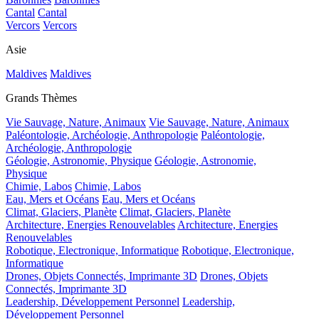
Cantal
Cantal
Vercors
Vercors
Asie
Maldives
Maldives
Grands Thèmes
Vie Sauvage, Nature, Animaux
Vie Sauvage, Nature, Animaux
Paléontologie, Archéologie, Anthropologie
Paléontologie,
Archéologie, Anthropologie
Géologie, Astronomie, Physique
Géologie, Astronomie,
Physique
Chimie, Labos
Chimie, Labos
Eau, Mers et Océans
Eau, Mers et Océans
Climat, Glaciers, Planète
Climat, Glaciers, Planète
Architecture, Energies Renouvelables
Architecture, Energies
Renouvelables
Robotique, Electronique, Informatique
Robotique, Electronique,
Informatique
Drones, Objets Connectés, Imprimante 3D
Drones, Objets
Connectés, Imprimante 3D
Leadership, Développement Personnel
Leadership,
Développement Personnel