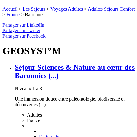
Accueil
>
Les Séjours
>
Voyages Adultes
>
Adultes Séjours Confort
>
France
>
Baronnies
Partager sur LinkedIn
Partager sur Twitter
Partager sur Facebook
GEOSYST’M
Séjour Sciences & Nature au cœur des
Baronnies (...)
Niveaux 1 à 3
Une immersion douce entre paléontologie, biodiversité et
découvertes (...)
Adultes
France
En Savoir +