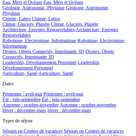
Eau, Mers et Océans
Eau, Mers et Océans
Géologie, Astronomie, Physique
Géologie, Astronomie,
Physique
Chimie, Labos
Chimie, Labos
Climat, Glaciers, Planète
Climat, Glaciers, Planète
Architecture, Energies Renouvelables
Architecture, Energies
Renouvelables
Robotique, Electronique, Informatique
Robotique, Electronique,
Informatique
Drones, Objets Connectés, Imprimante 3D
Drones, Objets
Connectés, Imprimante 3D
Leadership, Développement Personnel
Leadership,
Développement Personnel
Agriculture, Santé
Agriculture, Santé
Dates
Printemps : avril-mai
Printemps : avril-mai
Été : juin-septembre
Été : juin-septembre
Automne : octobre-novembre
Automne : octobre-novembre
Hiver : décembre-mars
Hiver : décembre-mars
Types de séjour
Séjours en Centres de vacances
Séjours en Centres de vacances