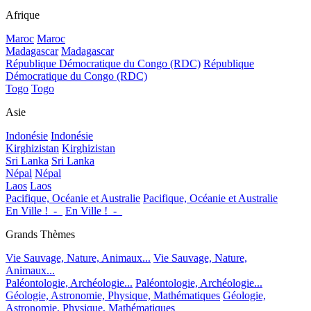
Afrique
Maroc
Maroc
Madagascar
Madagascar
République Démocratique du Congo (RDC)
République
Démocratique du Congo (RDC)
Togo
Togo
Asie
Indonésie
Indonésie
Kirghizistan
Kirghizistan
Sri Lanka
Sri Lanka
Népal
Népal
Laos
Laos
Pacifique, Océanie et Australie
Pacifique, Océanie et Australie
En Ville !_-_
En Ville !_-_
Grands Thèmes
Vie Sauvage, Nature, Animaux...
Vie Sauvage, Nature,
Animaux...
Paléontologie, Archéologie...
Paléontologie, Archéologie...
Géologie, Astronomie, Physique, Mathématiques
Géologie,
Astronomie, Physique, Mathématiques