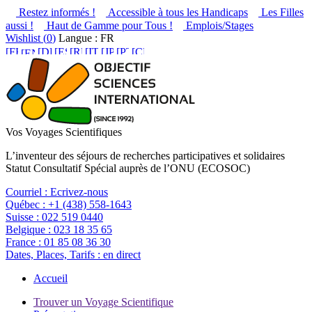
Restez informés !
Accessible à tous les Handicaps
Les Filles
aussi !
Haut de Gamme pour Tous !
Emplois/Stages
Wishlist (
0
)
Langue : FR
Vos Voyages Scientifiques
L’inventeur des séjours de recherches participatives et solidaires
Statut Consultatif Spécial auprès de l’ONU (ECOSOC)
Courriel :
Ecrivez-nous
Québec :
+1 (438) 558-1643
Suisse :
022 519 0440
Belgique :
023 18 35 65
France :
01 85 08 36 30
Dates, Places, Tarifs :
en direct
Accueil
Trouver un Voyage Scientifique