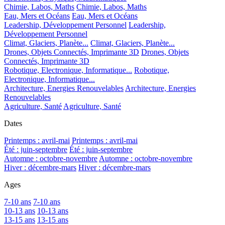
Chimie, Labos, Maths
Chimie, Labos, Maths
Eau, Mers et Océans
Eau, Mers et Océans
Leadership, Développement Personnel
Leadership,
Développement Personnel
Climat, Glaciers, Planète...
Climat, Glaciers, Planète...
Drones, Objets Connectés, Imprimante 3D
Drones, Objets
Connectés, Imprimante 3D
Robotique, Electronique, Informatique...
Robotique,
Electronique, Informatique...
Architecture, Energies Renouvelables
Architecture, Energies
Renouvelables
Agriculture, Santé
Agriculture, Santé
Dates
Printemps : avril-mai
Printemps : avril-mai
Été : juin-septembre
Été : juin-septembre
Automne : octobre-novembre
Automne : octobre-novembre
Hiver : décembre-mars
Hiver : décembre-mars
Ages
7-10 ans
7-10 ans
10-13 ans
10-13 ans
13-15 ans
13-15 ans