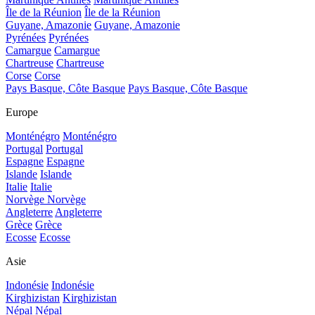
Île de la Réunion
Île de la Réunion
Guyane, Amazonie
Guyane, Amazonie
Pyrénées
Pyrénées
Camargue
Camargue
Chartreuse
Chartreuse
Corse
Corse
Pays Basque, Côte Basque
Pays Basque, Côte Basque
Europe
Monténégro
Monténégro
Portugal
Portugal
Espagne
Espagne
Islande
Islande
Italie
Italie
Norvège
Norvège
Angleterre
Angleterre
Grèce
Grèce
Ecosse
Ecosse
Asie
Indonésie
Indonésie
Kirghizistan
Kirghizistan
Népal
Népal