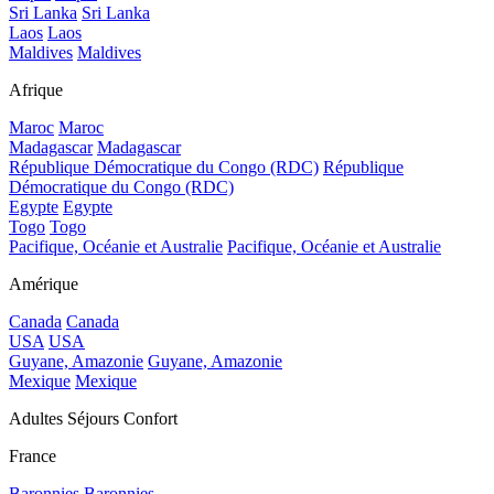
Sri Lanka
Sri Lanka
Laos
Laos
Maldives
Maldives
Afrique
Maroc
Maroc
Madagascar
Madagascar
République Démocratique du Congo (RDC)
République
Démocratique du Congo (RDC)
Egypte
Egypte
Togo
Togo
Pacifique, Océanie et Australie
Pacifique, Océanie et Australie
Amérique
Canada
Canada
USA
USA
Guyane, Amazonie
Guyane, Amazonie
Mexique
Mexique
Adultes Séjours Confort
France
Baronnies
Baronnies