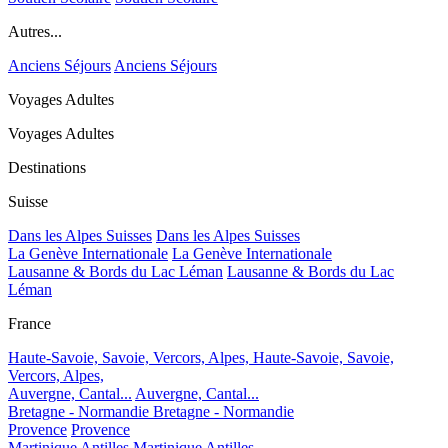
Autres...
Anciens Séjours
Anciens Séjours
Voyages Adultes
Voyages Adultes
Destinations
Suisse
Dans les Alpes Suisses
Dans les Alpes Suisses
La Genève Internationale
La Genève Internationale
Lausanne & Bords du Lac Léman
Lausanne & Bords du Lac
Léman
France
Haute-Savoie, Savoie, Vercors, Alpes,
Haute-Savoie, Savoie,
Vercors, Alpes,
Auvergne, Cantal...
Auvergne, Cantal...
Bretagne - Normandie
Bretagne - Normandie
Provence
Provence
Martinique Antilles
Martinique Antilles