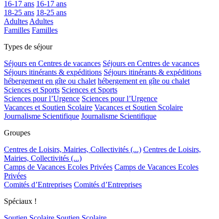
16-17 ans
16-17 ans
18-25 ans
18-25 ans
Adultes
Adultes
Familles
Familles
Types de séjour
Séjours en Centres de vacances
Séjours en Centres de vacances
Séjours itinérants & expéditions
Séjours itinérants & expéditions
hébergement en gîte ou chalet
hébergement en gîte ou chalet
Sciences et Sports
Sciences et Sports
Sciences pour l’Urgence
Sciences pour l’Urgence
Vacances et Soutien Scolaire
Vacances et Soutien Scolaire
Journalisme Scientifique
Journalisme Scientifique
Groupes
Centres de Loisirs, Mairies, Collectivités (...)
Centres de Loisirs,
Mairies, Collectivités (...)
Camps de Vacances Ecoles Privées
Camps de Vacances Ecoles
Privées
Comités d’Entreprises
Comités d’Entreprises
Spéciaux !
Soutien Scolaire
Soutien Scolaire