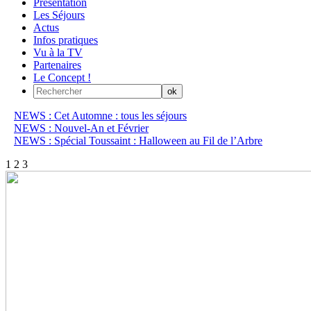
Présentation
Les Séjours
Actus
Infos pratiques
Vu à la TV
Partenaires
Le Concept !
NEWS : Cet Automne : tous les séjours
NEWS : Nouvel-An et Février
NEWS : Spécial Toussaint : Halloween au Fil de l’Arbre
1
2
3