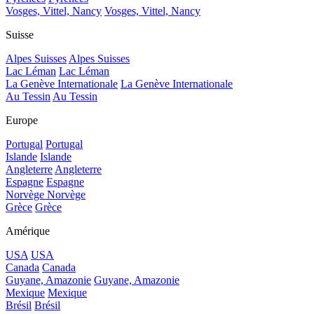
Vosges, Vittel, Nancy
Vosges, Vittel, Nancy
Suisse
Alpes Suisses
Alpes Suisses
Lac Léman
Lac Léman
La Genève Internationale
La Genève Internationale
Au Tessin
Au Tessin
Europe
Portugal
Portugal
Islande
Islande
Angleterre
Angleterre
Espagne
Espagne
Norvège
Norvège
Grèce
Grèce
Amérique
USA
USA
Canada
Canada
Guyane, Amazonie
Guyane, Amazonie
Mexique
Mexique
Brésil
Brésil