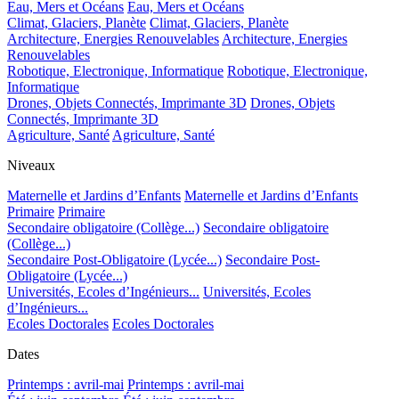
Eau, Mers et Océans
Eau, Mers et Océans
Climat, Glaciers, Planète
Climat, Glaciers, Planète
Architecture, Energies Renouvelables
Architecture, Energies
Renouvelables
Robotique, Electronique, Informatique
Robotique, Electronique,
Informatique
Drones, Objets Connectés, Imprimante 3D
Drones, Objets
Connectés, Imprimante 3D
Agriculture, Santé
Agriculture, Santé
Niveaux
Maternelle et Jardins d’Enfants
Maternelle et Jardins d’Enfants
Primaire
Primaire
Secondaire obligatoire (Collège...)
Secondaire obligatoire
(Collège...)
Secondaire Post-Obligatoire (Lycée...)
Secondaire Post-
Obligatoire (Lycée...)
Universités, Ecoles d’Ingénieurs...
Universités, Ecoles
d’Ingénieurs...
Ecoles Doctorales
Ecoles Doctorales
Dates
Printemps : avril-mai
Printemps : avril-mai