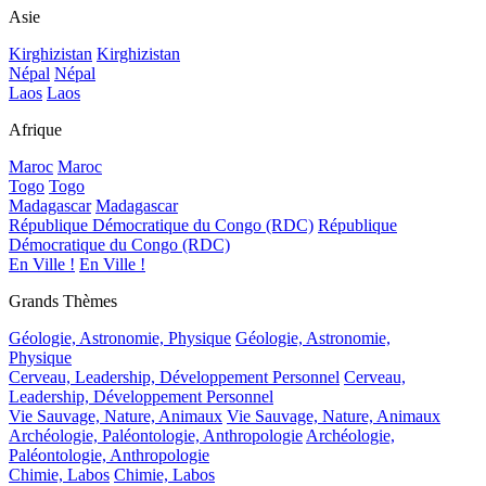
Asie
Kirghizistan
Kirghizistan
Népal
Népal
Laos
Laos
Afrique
Maroc
Maroc
Togo
Togo
Madagascar
Madagascar
République Démocratique du Congo (RDC)
République
Démocratique du Congo (RDC)
En Ville !
En Ville !
Grands Thèmes
Géologie, Astronomie, Physique
Géologie, Astronomie,
Physique
Cerveau, Leadership, Développement Personnel
Cerveau,
Leadership, Développement Personnel
Vie Sauvage, Nature, Animaux
Vie Sauvage, Nature, Animaux
Archéologie, Paléontologie, Anthropologie
Archéologie,
Paléontologie, Anthropologie
Chimie, Labos
Chimie, Labos