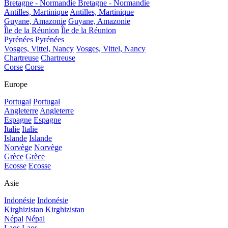
Bretagne - Normandie
Bretagne - Normandie
Antilles, Martinique
Antilles, Martinique
Guyane, Amazonie
Guyane, Amazonie
Île de la Réunion
Île de la Réunion
Pyrénées
Pyrénées
Vosges, Vittel, Nancy
Vosges, Vittel, Nancy
Chartreuse
Chartreuse
Corse
Corse
Europe
Portugal
Portugal
Angleterre
Angleterre
Espagne
Espagne
Italie
Italie
Islande
Islande
Norvège
Norvège
Grèce
Grèce
Ecosse
Ecosse
Asie
Indonésie
Indonésie
Kirghizistan
Kirghizistan
Népal
Népal
Laos
Laos